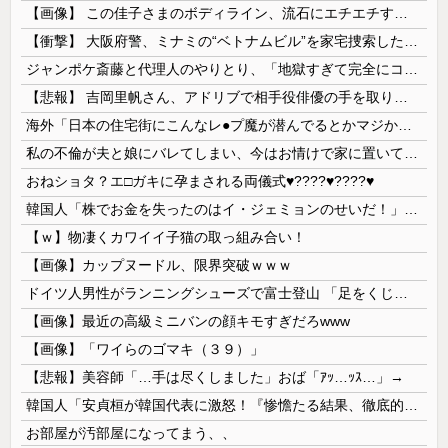
【画像】 この佳子さまのボディライン、流石にエチエチすぎやろ！
【衝撃】 大阪府警、ミナミの“ベトナムビル”を家宅捜索した結果・・・・・・
ジャンポケ斎藤と代理人のやりとり、「地獄すぎて完全にコントになってる……」と衝撃を受ける人が続出中
【悲報】 吉岡里帆さん、アドリブで相手役俳優の手を取りお○ぱいに押し当てる
海外「日本の住宅街にこんなレ●プ魔が潜んでるとかマジかよ…さすがHENTAIの国…」
私の不倫が夫と娘にバレてしまい、今はお情けで家に置いてもらっている状態です。行為を娘に見られていたなんて全く気付きませんでした。娘の「汚...
おねショタ？エ□ガキに孕まされる両儀式♥️????♥️????♥️
韓国人「株でお金を失ったのはイ・ジェミョンのせいだ！」として支持率が右肩下がりに……まあ、本当にその側面があるので救えないんですが
【ｗ】物凄くカワイイ子猫の取っ組み合い！
【画像】カップヌードル、限界突破ｗｗｗ
ドイツ人男性がランニングシューズで富士登山 「足をくじいて動けない」
【画像】最近の高級ミニバンの顔キモすぎだろwww
【画像】「ワイらのゴマキ（３９）」
【悲報】美容師「…手は尽くしました」おば「ｱｯ…ｯｽ…」→
韓国人「安貞桓が韓国代表に激怒！『惨憺たる結果、徹底的な刷新が必要だ』と監督や協会を痛烈批判」
お部屋が汚部屋になってまう、、