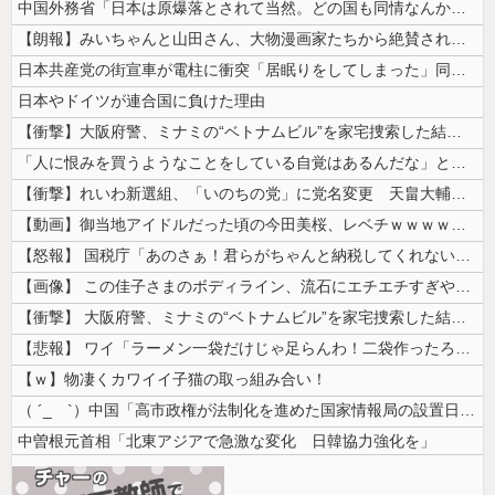
中国外務省「日本は原爆落とされて当然。どの国も同情なんかしない」
【朗報】みいちゃんと山田さん、大物漫画家たちから絶賛されるｗｗｗｗ
日本共産党の街宣車が電柱に衝突「居眠りをしてしまった」同乗していた県議...
日本やドイツが連合国に負けた理由
【衝撃】大阪府警、ミナミの“ベトナムビル”を家宅捜索した結果・・・・・...
「人に恨みを買うようなことをしている自覚はあるんだな」と高市首相を嘲笑...
【衝撃】れいわ新選組、「いのちの党」に党名変更 天畠大輔氏が共同代表へ
【動画】御当地アイドルだった頃の今田美桜、レベチｗｗｗｗｗｗｗｗｗｗｗ...
【怒報】 国税庁「あのさぁ！君らがちゃんと納税してくれないとこうなっち...
【画像】 この佳子さまのボディライン、流石にエチエチすぎやろ！
【衝撃】 大阪府警、ミナミの“ベトナムビル”を家宅捜索した結果・・・・...
【悲報】 ワイ「ラーメン一袋だけじゃ足らんわ！二袋作ったろ！」→結果ｗ...
【ｗ】物凄くカワイイ子猫の取っ組み合い！
（ ´_ゝ`）中国「高市政権が法制化を進めた国家情報局の設置日が7月3...
中曽根元首相「北東アジアで急激な変化 日韓協力強化を」