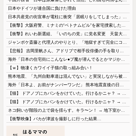
日本やドイツが連合国に負けた理由
日本共産党の街宣車が電柱に衝突「居眠りをしてしまった」同乗していた県議を含め男女3人重傷
【衝撃】大阪府警、ミナミの“ベトナムビル”を家宅捜索した結果・・・・・・
【衝撃】れいわ新選組、「いのちの党」に党名変更 天畠大輔氏が共同代表へ
ジャンポケ斎藤と代理人のやりとり、「地獄すぎて完全にコントになってる……」と衝撃を受ける人が続出中
【悲報】 吉岡里帆さん、アドリブで相手役俳優の手を取りお○ぱいに押し当てる
海外「日本の住宅街にこんなレ●プ魔が潜んでるとかマジかよ…さすがHENTAIの国…」
【ｗ】物凄くカワイイ子猫の取っ組み合い！
熊本地震、「九州自動車道は混んでない」と実況しながら被災地へ向かう有名アナなどに批判殺到 全国紙記者「最新の状況をいち早く伝えることは報道機関としての責務」「情報を取り上げることには大きな意義がある」
海外「日本よ、お前がナンバーワンだ」 熊本地震直後の日本の対応のスピードに世界が衝撃
【猫】 ドアノブにカバンをかけていた。行けるかニャ？ → 猫はこうなります…
【猫】 ドアノブにカバンをかけていた。行けるかニャ？ → 猫はこうなります…
ネコ飼いが階段の上で袋を揺らす。キラ〜ン！ → 地下室からヤツが現れる…
【衝撃映像】バカが津波を撮影しに行った結果…