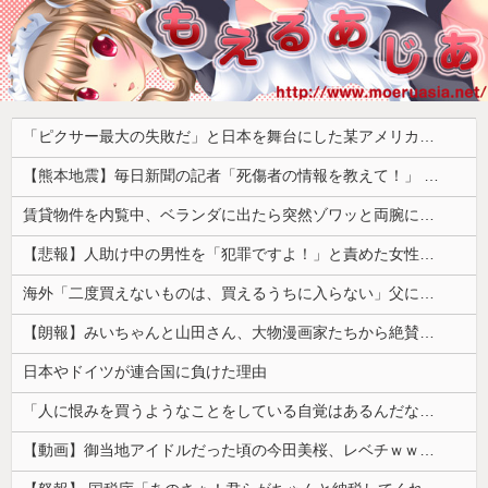
「ピクサー最大の失敗だ」と日本を舞台にした某アメリカ産アニメが話題に、日本と韓国の両方に失礼すぎるわ……
【熊本地震】毎日新聞の記者「死傷者の情報を教えて！」 → 企業「個人情報は控えます！」 → 記「年代は？特定につながらないでしょ？教えてよ？教えてよ？」
賃貸物件を内覧中、ベランダに出たら突然ゾワッと両腕に鳥肌が出た。「やっぱりこの部屋嫌だ」と思った瞬間、体が前にドンッと突き飛ばされて…
【悲報】人助け中の男性を「犯罪ですよ！」と責めた女性、警察が来た瞬間逃げる
海外「二度買えないものは、買えるうちに入らない」父に言われた一言でお金の使い方が変わった…
【朗報】みいちゃんと山田さん、大物漫画家たちから絶賛されるｗｗｗｗ
日本やドイツが連合国に負けた理由
「人に恨みを買うようなことをしている自覚はあるんだな」と高市首相を嘲笑った左派、平和記念式典での演説にケチを付けるも……
【動画】御当地アイドルだった頃の今田美桜、レベチｗｗｗｗｗｗｗｗｗｗｗｗｗｗｗｗｗｗ