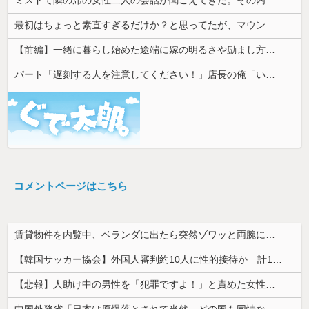
最初はちょっと素直すぎるだけか？と思ってたが、マウンティング癖が凄まじいと分かって切った友人がいた
【前編】一緒に暮らし始めた途端に嫁の明るさや励まし方が合わないと感じるようになった。祖母を亡くして泣いた時も「人間は誰だって死ぬんだよ」と普通に...
パート「遅刻する人を注意してください！」店長の俺「いや、事情があって…」→周囲との温度差に困惑して…
コメントページはこちら
賃貸物件を内覧中、ベランダに出たら突然ゾワッと両腕に鳥肌が出た。「やっぱりこの部屋嫌だ」と思った瞬間、体が前にドンッと突き飛ばされて…
【韓国サッカー協会】外国人審判約10人に性的接待か 計1496回、約2億ウォン（約2200万円）
【悲報】人助け中の男性を「犯罪ですよ！」と責めた女性、警察が来た瞬間逃げる
中国外務省「日本は原爆落とされて当然。どの国も同情なんかしない」