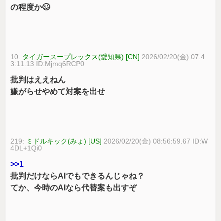
の程度か🥴
10:
タイガースープレックス(愛知県) [CN]
2026/02/20(金) 07:4
3:11.13 ID:Mjmq6RCP0
批判はええねん
嫌がらせやめて対案を出せ
219:
ミドルキック(みょ) [US]
2026/02/20(金) 08:56:59.67 ID:W
4DL+1Qi0
>>1
批判だけならAIでもできるんじゃね？
てか、今時のAIなら代替案も出すぞ