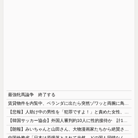
最強牝馬論争 終了する
賃貸物件を内覧中、ベランダに出たら突然ゾワッと両腕に鳥肌が出た。「やっぱりこの部屋嫌だ」と思った瞬間、体が前にドンッと突き飛ばされて…
【悲報】人助け中の男性を「犯罪ですよ！」と責めた女性、警察が来た瞬間逃げる
【韓国サッカー協会】外国人審判約10人に性的接待か 計1496回、約2億ウォン（約2200万円）
【朗報】みいちゃんと山田さん、大物漫画家たちから絶賛されるｗｗｗｗ
中国外務省「日本は原爆落とされて当然。どの国も同情なんかしない」