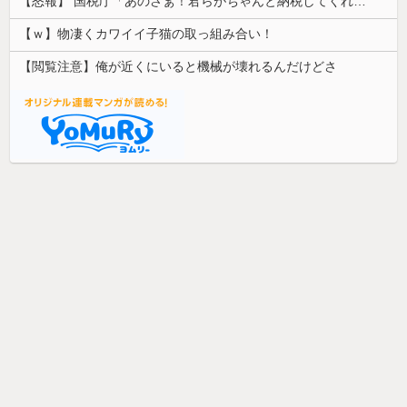
【怒報】 国税庁「あのさぁ！君らがちゃんと納税してくれないとこうなっちゃうけどどうする？！」←これw w w w w w w w
【ｗ】物凄くカワイイ子猫の取っ組み合い！
【閲覧注意】俺が近くにいると機械が壊れるんだけどさ