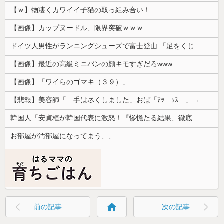
【ｗ】物凄くカワイイ子猫の取っ組み合い！
【画像】カップヌードル、限界突破ｗｗｗ
ドイツ人男性がランニングシューズで富士登山 「足をくじいて動けない」
【画像】最近の高級ミニバンの顔キモすぎだろwww
【画像】「ワイらのゴマキ（３９）」
【悲報】美容師「…手は尽くしました」おば「ｱｯ…ｯｽ…」→
韓国人「安貞桓が韓国代表に激怒！『惨憺たる結果、徹底的な刷新が必要だ』と監督や協会を痛烈批判」
お部屋が汚部屋になってまう、、
home
前の記事
次の記事