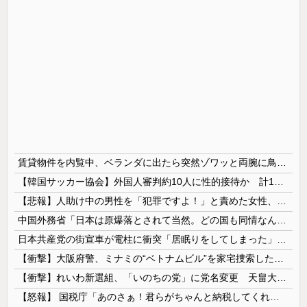
賃貸物件を内覧中、ベランダに出たら突然ゾワッと両腕に鳥肌が出た。「やっぱりこの部屋嫌だ」と思った瞬間、体が前にドンッと突き飛ばされて…
【韓国サッカー協会】外国人審判約10人に性的接待か 計1496回、約2億ウォン（約2200万円）
【悲報】人助け中の男性を「犯罪ですよ！」と責めた女性、警察が来た瞬間逃げる
中国外務省「日本は原爆落とされて当然。どの国も同情なんかしない」
日本共産党の街宣車が電柱に衝突「居眠りをしてしまった」同乗していた県議を含め男女3人重傷
【衝撃】大阪府警、ミナミの“ベトナムビル”を家宅捜索した結果・・・・・・
【衝撃】れいわ新選組、「いのちの党」に党名変更 天畠大輔氏が共同代表へ
【怒報】 国税庁「あのさぁ！君らがちゃんと納税してくれないとこうなっちゃうけどどうする？！」←これw w w w w w w w