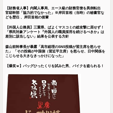
【財務省人事】内閣人事局、エース級の財務官僚を異例転出
官邸幹部「協力的でなかった」※岸田首相（当時）の秘書官な
どを歴任 、岸田首相の後輩
【外国人公務員】三重県、ぱよくマスコミの総攻撃に屈せず！
「県民対象アンケート『外国人の職員採用を続けるべきか』は
差別に該当しない」結果を公表する方針
森山前幹事長が暴露「高市総理のSNS投稿が習主席を怒らせ
た」 「その投稿が中国側（習近平主席）を怒らせ、日中関係を
こじらせる大きなきっかけになった」
【爆笑ｗ】バッグひったくりを試みた男、バイクを盗られる！