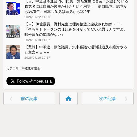
【ｗ】中道改革連合 小川代表、党名変更に言及「永続している
政党名には自由か民主か社会という用語」 ※自民党、結党か
ら約70年、日本共産党は結党から104年
2026/07/22 14:26
【ｗ】伊佐議員、野村先生に理路整然と論破され憮然・・・
「そもそもトークンの仕組みを分かってないと思うんですよ。
暗号資産の知識がない」
2026/07/18 14:07
【悲報】中革連・伊佐議員、集中審議で週刊誌追及を絶対やる
と宣言ｗｗｗｗ
2026/07/16 19:57
カテゴリ：
中道改革連合
home
前の記事
次の記事