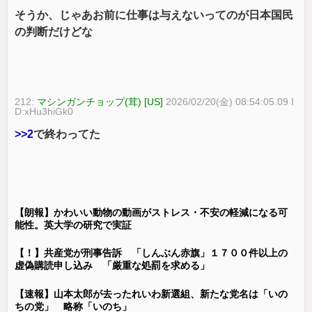
そうか、じゃあお前に仕事は与えないってのが日本国民
の判断だけどな
212:
マシンガンチョップ(茸) [US]
2026/02/20(金) 08:54:05.09 I
D:xHu3hiGk0
>>2
で終わってた
【朗報】かわいい動物の動画がストレス・不安の軽減になる可
能性。英大学の研究で実証
【！】共産党が刑事告訴 「しんぶん赤旗」１７００件以上の
虚偽購読申し込み 「厳重な処罰を求める」
【速報】山本太郎が去ったれいわ新選組、新たな党名は「いの
ちの党」 略称「いのち」