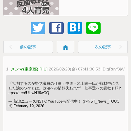
home
前の記事
次の記事
1:
メンマ(東京都) [HU]
2026/02/20(金) 07:41:36.53 ID:gRuvf3jW
「批判するのが野党議員の仕事」中道・米山隆一氏が取材中に見
せた涙のワケとは…政治への情熱失われず 知事選への意欲も!?
h
ttps://t.co/ULiwHJ6wDQ
— 新潟ニュースNST＠YouTubeも配信中！ (@NST_News_TOUC
H)
February 19, 2026