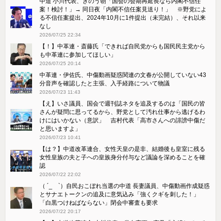
中道 小川代表、きのう朝「国会の会期再延長なら内閣不信任
案！検討！」→ 同日夜「内閣不信任案見送り！」 ※野党によ
る不信任案提出、2024年10月に1件提出（未完結）、それ以来
なし
2026/07/25 22:34
【！】中革連・斎藤氏「できれば自民党からも国民民主党から
も中革連に参加してほしい」
2026/07/25 20:14
中革連・伊佐氏、中傷動画疑惑関連の文春が公開していない43
分音声を確認したと主張、入手経路について物議
2026/07/23 11:43
【え】いさ議員、国会で週刊誌ネタを追及するのは「国民の皆
さんが疑問に思ってるから、野党として汚れ仕事から逃げるわ
けにはいかない（意訳」 吉村代表「高市さんへの誹謗中傷だ
と思いますよ」
2026/07/23 10:41
【は？】中道改革連合、女性天皇の是非、結婚後も皇室に残る
女性皇族の夫と子への皇族身分付与など議論を深めることを確
認
2026/07/22 22:02
（ ´_ゝ`）自民おこぼれ当選の中道 長妻議員、中傷動画作成疑惑
とサナエトークンの追及に意気込み「強くクギを刺した！」
「白黒つけねばならない」閉会中審査も要求
2026/07/22 20:17