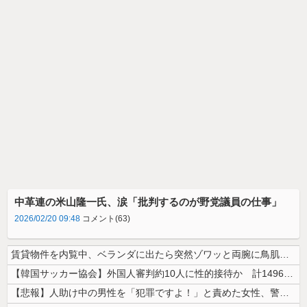
中革連の米山隆一氏、涙「批判するのが野党議員の仕事」
2026/02/20 09:48
コメント(63)
賃貸物件を内覧中、ベランダに出たら突然ゾワッと両腕に鳥肌が出た。「やっ...
【韓国サッカー協会】外国人審判約10人に性的接待か 計1496回、約2...
【悲報】人助け中の男性を「犯罪ですよ！」と責めた女性、警察が来た瞬間逃...