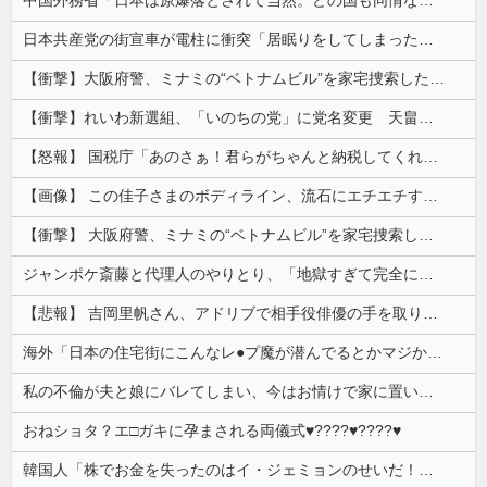
日本共産党の街宣車が電柱に衝突「居眠りをしてしまった」同乗していた県議を含め男女3人重傷
【衝撃】大阪府警、ミナミの“ベトナムビル”を家宅捜索した結果・・・・・・
【衝撃】れいわ新選組、「いのちの党」に党名変更 天畠大輔氏が共同代表へ
【怒報】 国税庁「あのさぁ！君らがちゃんと納税してくれないとこうなっちゃうけどどうする？！」←これw w w w w w w w
【画像】 この佳子さまのボディライン、流石にエチエチすぎやろ！
【衝撃】 大阪府警、ミナミの“ベトナムビル”を家宅捜索した結果・・・・・・
ジャンポケ斎藤と代理人のやりとり、「地獄すぎて完全にコントになってる……」と衝撃を受ける人が続出中
【悲報】 吉岡里帆さん、アドリブで相手役俳優の手を取りお○ぱいに押し当てる
海外「日本の住宅街にこんなレ●プ魔が潜んでるとかマジかよ…さすがHENTAIの国…」
私の不倫が夫と娘にバレてしまい、今はお情けで家に置いてもらっている状態です。行為を娘に見られていたなんて全く気付きませんでした。娘の「汚...
おねショタ？エ□ガキに孕まされる両儀式♥️????♥️????♥️
韓国人「株でお金を失ったのはイ・ジェミョンのせいだ！」として支持率が右肩下がりに……まあ、本当にその側面があるので救えないんですが