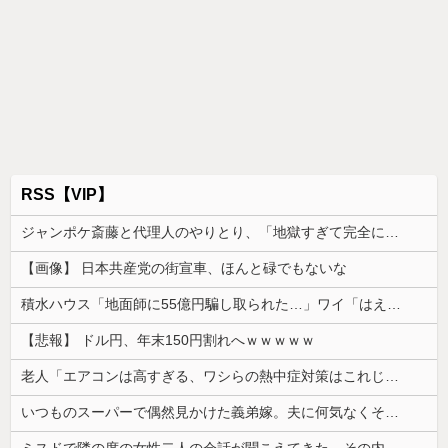
RSS【VIP】
ジャンポケ斎藤と代理人のやりとり、「地獄すぎて完全にコントになってる……」と衝撃を受ける人が続出中
【画像】 日本共産党の街宣車、ほんと碌でもないな
積水ハウス「地面師に55億円騙し取られた…」ワイ「はえーかわいそう…会社滅茶苦茶やろなぁ」
【悲報】 ドル円、年末150円割れへｗｗｗｗｗ
老人「エアコンは高すぎる、ワシらの熱中症対策はこれじゃよ」
いつものスーパーで偶然見かけた義弟嫁。夫に何気なくその話しただけなのに、そこから妙な空気になってしまい…
ミスドで隣の席の女性二人の会話が聞こえてきた。その内容が、旦那と離婚したくてでっち上げのDV証拠を...