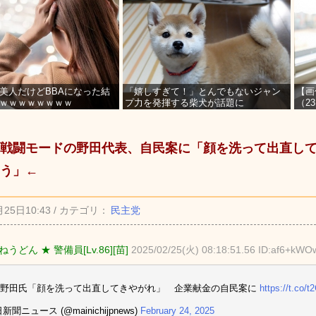
美人だけどBBAになった結
「嬉しすぎて！」とんでもないジャン
【画
ｗｗｗｗｗｗｗｗ
プ力を発揮する柴犬が話題に
（2
を募
戦闘モードの野田代表、自民案に「顔を洗って出直し
う」←
月25日10:43 / カテゴリ：
民主党
うどん ★ 警備員[Lv.86][苗]
2025/02/25(火) 08:18:51.56 ID:af6+kWO
・野田氏「顔を洗って出直してきやがれ」 企業献金の自民案に
https://t.co
新聞ニュース (@mainichijpnews)
February 24, 2025