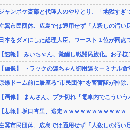
ジャンポケ斎藤と代理人のやりとり、「地獄すぎて
左翼市民団体、広島では通用せず「人殺しの汚い足
日本をダメにした総理大臣、ワースト１位が同点
【速報】 みいちゃん、覚醒し戦闘民族化。お子様二
【画像】 トラックの運ちゃん御用達ターミナル食堂
原爆ドーム前に居座る”市民団体”を警官隊が排除、
【画像】 まんさん、ブチ切れ「電車内でこういうポ
【悲報】坂口杏里、逃走ｗｗｗｗｗｗｗｗｗｗｗ
左翼市民団体、広島では通用せず「人殺しの汚い足