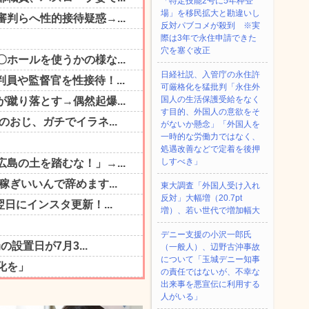
「特定技能2号に5年枠登
場」を移民拡大と勘違いし
反対パブコメが殺到 ※実
際は3年で永住申請できた
穴を塞ぐ改正
日経社説、入管庁の永住許
可厳格化を猛批判「永住外
国人の生活保護受給をなく
す目的、外国人の意欲をそ
がないか懸念」「外国人を
一時的な労働力ではなく、
処遇改善などで定着を後押
しすべき」
東大調査「外国人受け入れ
反対」大幅増（20.7pt
増）、若い世代で増加幅大
デニー支援の小沢一郎氏
（一般人）、辺野古沖事故
について「玉城デニー知事
の責任ではないが、不幸な
出来事を悪宣伝に利用する
人がいる」