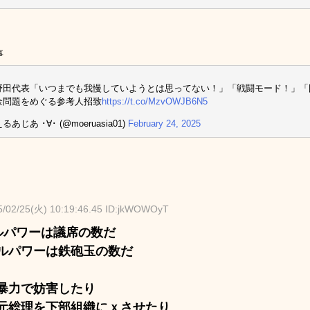
事
野田代表「いつまでも我慢していようとは思ってない！」「戦闘モード！」
金問題をめぐる参考人招致
https://t.co/MzvOWJB6N5
るあじあ ･∀･ (@moeruasia01)
February 24, 2025
5/02/25(火) 10:19:46.45 ID:jkWOWOyT
ルパワーは議席の数だ
ルパワーは鉄砲玉の数だ
暴力で妨害したり
元総理を下部組織にｘさせたり