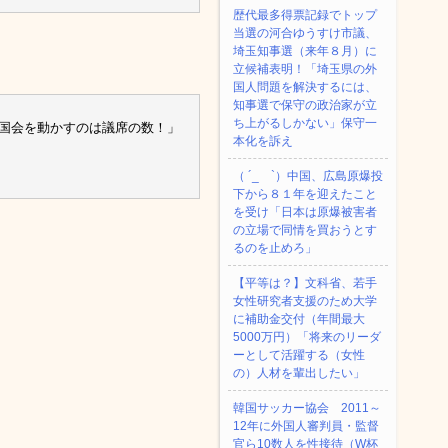
歴代最多得票記録でトップ
当選の河合ゆうすけ市議、
埼玉知事選（来年８月）に
立候補表明！「埼玉県の外
国人問題を解決するには、
知事選で保守の政治家が立
ち上がるしかない」保守一
「国会を動かすのは議席の数！」
本化を訴え
（ ´_ゝ`）中国、広島原爆投
下から８１年を迎えたこと
を受け「日本は原爆被害者
の立場で同情を買おうとす
るのを止めろ」
【平等は？】文科省、若手
女性研究者支援のため大学
に補助金交付（年間最大
5000万円）「将来のリーダ
ーとして活躍する（女性
の）人材を輩出したい」
韓国サッカー協会 2011～
12年に外国人審判員・監督
官ら10数人を性接待（W杯