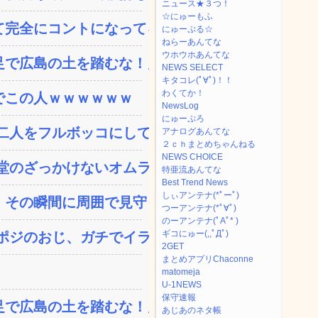
ニュース★３つ！
☆にゅーもふ
完全にコントになってる…...
にゅーぷる☆
ねらーあんてな
ウホウホあんてな
で広島の土を踏むな！」→...
NEWS SELECT
キタコレ(ﾟ∀ﾟ)！！
わくてか！
でこの人ｗｗｗｗｗｗ
NewsLog
にゅーぷろ
人をフルボッコにしてし...
アナログあんてな
２ｃｈまとめちゃんねる
NEWS CHOICE
のざっかけないオムライ...
特亜流あんてな
Best Trend News
しぃアンテナ(*ﾟーﾟ)
その瞬間に周囲で見守っ...
つーアンテナ(*ﾟ∀ﾟ)
のーアンテナ(ﾟAﾟ* )
ギコにゅー(,,ﾟДﾟ)
ジのおじ、ガチでイラネ...
2GET
まとめアプリChaconne
matomeja
U-1NEWS
保守速報
で広島の土を踏むな！」→...
あじあのネタ帳