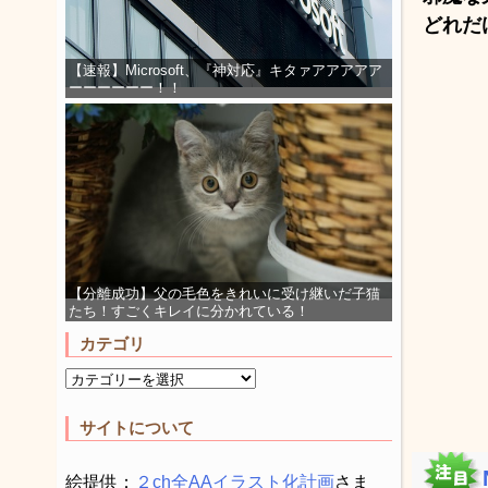
どれだ
【速報】Microsoft、『神対応』キタァアアアアア
ーーーーーー！！
【分離成功】父の毛色をきれいに受け継いだ子猫
たち！すごくキレイに分かれている！
カテゴリ
サイトについて
絵提供：
２ch全AAイラスト化計画
さま