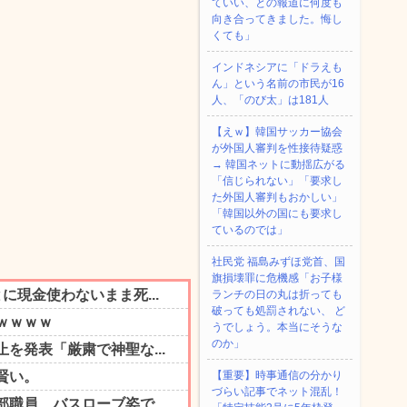
ていい、との報道に何度も
向き合ってきました。悔し
くても」
インドネシアに「ドラえも
ん」という名前の市民が16
人、「のび太」は181人
【えｗ】韓国サッカー協会
が外国人審判を性接待疑惑
→ 韓国ネットに動揺広がる
「信じられない」「要求し
た外国人審判もおかしい」
「韓国以外の国にも要求し
ているのでは」
社民党 福島みずほ党首、国
旗損壊罪に危機感「お子様
ランチの日の丸は折っても
破っても処罰されない、 ど
うでしょう。本当にそうな
のか」
【重要】時事通信の分かり
づらい記事でネット混乱！