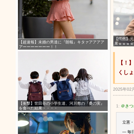
【愕然】元
【超速報】未婚の男達に『朗報』キタァアアアア
果ｗｗｗｗ
アーーーーーーー！！
【！】
くしょ
2025年02
【衝撃】世田谷の小学生達、河川敷の『桑の実』
1:
＠きつね
を食べた結果・・・・
立憲
— 毎日