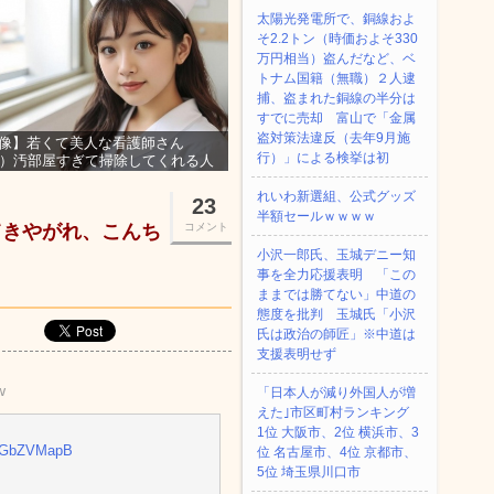
太陽光発電所で、銅線およ
そ2.2トン（時価およそ330
万円相当）盗んだなど、ベ
トナム国籍（無職）２人逮
捕、盗まれた銅線の半分は
すでに売却 富山で「金属
盗対策法違反（去年9月施
像】若くて美人な看護師さん
行）」による検挙は初
3）汚部屋すぎて掃除してくれる人
集ｗｗｗ
れいわ新選組、公式グッズ
23
半額セールｗｗｗｗ
てきやがれ、こんち
コメント
小沢一郎氏、玉城デニー知
事を全力応援表明 「この
ままでは勝てない」中道の
態度を批判 玉城氏「小沢
氏は政治の師匠」※中道は
支援表明せず
w
「日本人が減り外国人が増
えた｣市区町村ランキング
1位 大阪市、2位 横浜市、3
/t2GbZVMapB
位 名古屋市、4位 京都市、
5位 埼玉県川口市