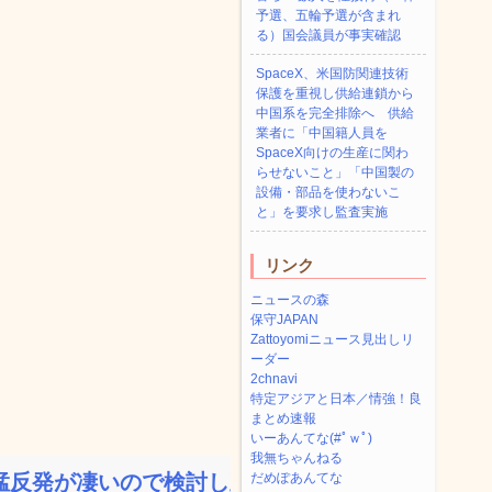
予選、五輪予選が含まれ
る）国会議員が事実確認
SpaceX、米国防関連技術
保護を重視し供給連鎖から
中国系を完全排除へ 供給
業者に「中国籍人員を
SpaceX向けの生産に関わ
らせないこと」「中国製の
設備・部品を使わないこ
と」を要求し監査実施
リンク
ニュースの森
保守JAPAN
Zattoyomiニュース見出しリ
ーダー
2chnavi
特定アジアと日本／情強！良
まとめ速報
いーあんてな(#ﾟｗﾟ)
我無ちゃんねる
反発が凄いので検討し直...
だめぽあんてな