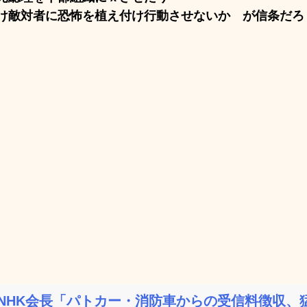
け敵対者に恐怖を植え付け行動させないか が信条だろ
NHK会長「パトカー・消防車からの受信料徴収、猛