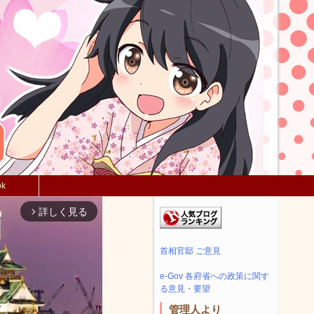
ok
詳しく見る
arrow_forward_ios
首相官邸 ご意見
e-Gov 各府省への政策に関す
る意見・要望
管理人より