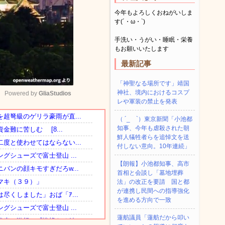
今年もよろしくおねがいしま
す(´・ω・`)
手洗い・うがい・睡眠・栄養
もお願いいたします
最新記事
「神聖なる場所です」靖国
神社、境内におけるコスプ
Powered by 
GliaStudios
レや軍装の禁止を発表
（ ´_ゝ`）東京新聞「小池都
Mute
知事、今年も虐殺された朝
鮮人犠牲者らを追悼文を送
付しない意向。10年連続」
【朗報】小池都知事、高市
首相と会談し「墓地埋葬
法」の改正を要請 国と都
が連携し民間への指導強化
を進める方向で一致
蓮舫議員「蓮舫だから叩い