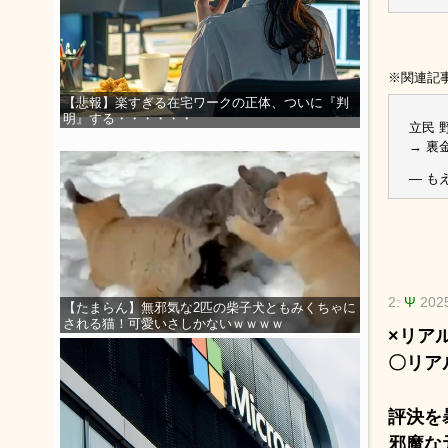
※関連記
【悲報】楽すぎる在宅ワークの正体、ついに『判
明』する・・・・・・
立民 
→ 裏
— もえ
2:
Ψ
202
【たまらん】無邪気な2匹の柴子犬ともみくちゃに
される猫！可愛いさしかないｗｗｗｗ
×リア
〇リア
評決を
邪魔な