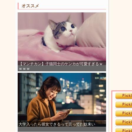
オススメ
【マンチカン】子猫同士のケンカが可愛すぎるｗ
ｗｗｗ
大学入ったら彼女できるって言ってた奴来い