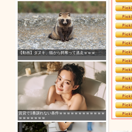
【動画】タヌキ、猫から餌奪って逃走ｗｗｗ
賃貸で1番譲れない条件ｗｗｗｗｗｗｗｗｗｗｗｗ
ｗｗｗｗｗｗｗ