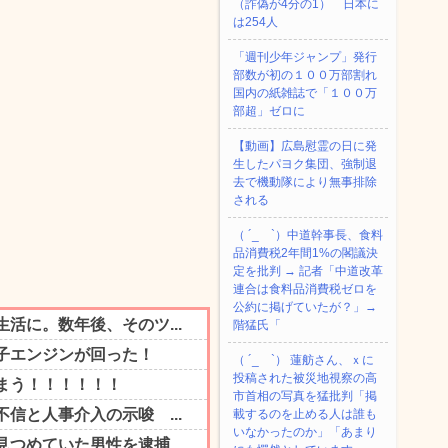
（詐偽が4分の1） 日本に
は254人
「週刊少年ジャンプ」発行
部数が初の１００万部割れ
国内の紙雑誌で「１００万
部超」ゼロに
【動画】広島慰霊の日に発
生したパヨク集団、強制退
去で機動隊により無事排除
される
（ ´_ゝ`）中道幹事長、食料
品消費税2年間1%の閣議決
定を批判 → 記者「中道改革
連合は食料品消費税ゼロを
公約に掲げていたが？」→
階猛氏「
（ ´_ゝ`） 蓮舫さん、ｘに
投稿された被災地視察の高
市首相の写真を猛批判「掲
載するのを止める人は誰も
いなかったのか」「あまり