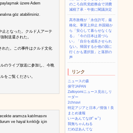
nı paylaşmak üzere Adem
のころ自民党総務会で消費
減税了承・午後に閣議決定
alına göz atabilirsiniz.
高市政権が「永住許可」厳
格化、事実上抑止 外国籍か
ら「安心して暮らせなくな
中止となった。クルド人アーテ
る」「今の日本は居づら
に強制送還された。
い」「自分を成長させられ
ない。帰国するか他の国に
された。この事件はクルド文化
行くかも選択肢」と落胆の
声
ンネルのライブ放送に参加し、今晩
リンク
ャンネルをご覧ください。
ニュースの森
保守JAPAN
Zattoyomiニュース見出しリ
ーダー
2chnavi
特定アジアと日本／情強！良
まとめ速報
lecekte aramıza katılmasını
いーあんてな(#ﾟｗﾟ)
rum ve hayal kırıklığı için
我無ちゃんねる
だめぽあんてな