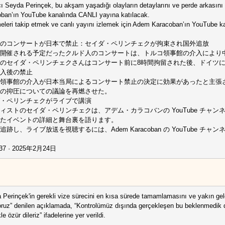
ı Seyda Perinçek, bu akşam yaşadığı olayların detaylarını ve perde arkası
ban’ın YouTube kanalında CANLI yayına katılacak.
eleri takip etmek ve canlı yayını izlemek için Adem Karacoban’ın YouTube kan
のコンサートが日本で禁止：セイダ・ペリンチェクが拘束され国外追放
開催される予定だったクルド人のコンサートは、トルコ領事館の介入により
のセイダ・ペリンチェクさんはコンサート前に8時間拘留された後、ドイツ
入後の禁止
領事館の介入が日本当局によるコンサート禁止の決定に効果があったと主張
の抑圧についての議論を再燃させた。
・ペリンチェクがライブで講演
ィストのセイダ・ペリンチェクは、アデム・カラコバンの YouTube チャ
たイベントの詳細と舞台裏を語ります。
追跡し、ライブ放送を視聴するには、Adem Karacoban の YouTube チ
37 · 2025年2月24日
 Perinçek'in gerekli vize sürecini en kısa sürede tamamlamasını ve yakın ge
oruz” denilen açıklamada, “Kontrolümüz dışında gerçekleşen bu beklenmedik du
kle özür dileriz” ifadelerine yer verildi.