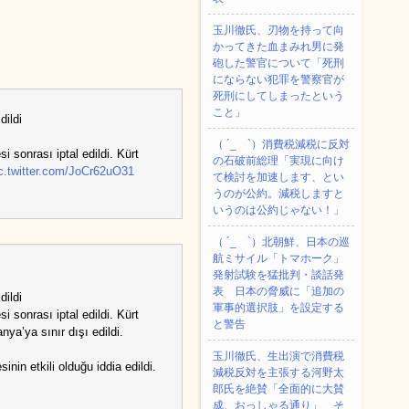
玉川徹氏、刃物を持って向
かってきた血まみれ男に発
砲した警官について「死刑
にならない犯罪を警察官が
死刑にしてしまったという
こと」
ildi
（ ´_ゝ`）消費税減税に反対
sonrası iptal edildi. Kürt
の石破前総理「実現に向け
c.twitter.com/JoCr62uO31
て検討を加速します、とい
うのが公約。減税しますと
いうのは公約じゃない！」
（ ´_ゝ`）北朝鮮、日本の巡
航ミサイル「‌トマホーク」
発射試験を猛批判・談話発
表 日本の脅威に「追加の
ildi
軍事的選択肢」を設定する
sonrası iptal edildi. Kürt
と警告
ya’ya sınır dışı edildi.
玉川徹氏、生出演で消費税
in etkili olduğu iddia edildi.
減税反対を主張する河野太
郎氏を絶賛「全面的に大賛
成、おっしゃる通り」 そ