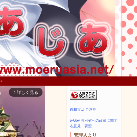
ok
詳しく見る
arrow_forward_ios
首相官邸 ご意見
e-Gov 各府省への政策に関す
る意見・要望
管理人より