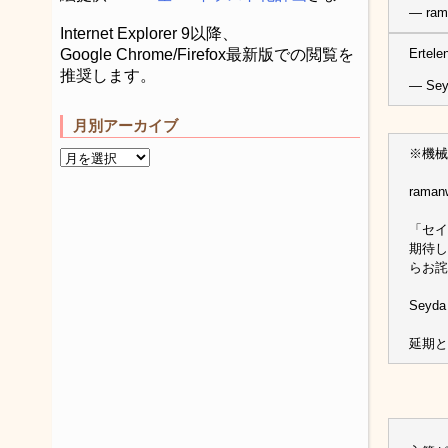
— ram
Internet Explorer 9以降、
Ertele
Google Chrome/Firefox最新版での閲覧を
推奨します。
— Sey
月別アーカイブ
※機械
raman
「セイ
期待し
らお詫
Seyda
延期と