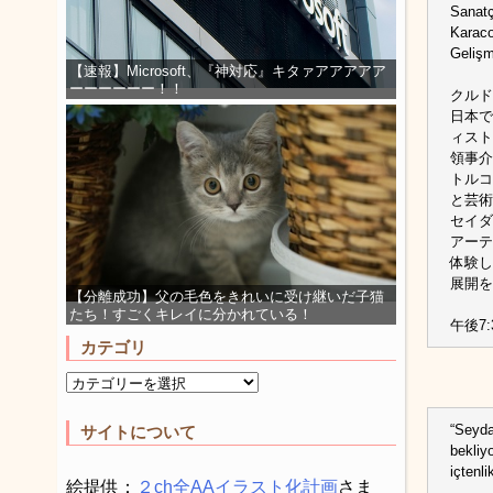
Sanatç
Karaco
Gelişm
【速報】Microsoft、『神対応』キタァアアアアア
ーーーーーー！！
クルド
日本で
ィスト
領事介
トルコ
と芸術
セイダ
アーテ
体験し
展開を
【分離成功】父の毛色をきれいに受け継いだ子猫
たち！すごくキレイに分かれている！
午後7:
カテゴリ
“Seyda
サイトについて
bekliy
içtenli
絵提供：
２ch全AAイラスト化計画
さま