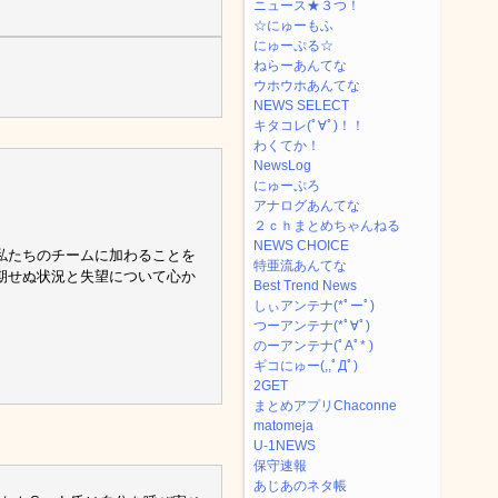
ニュース★３つ！
☆にゅーもふ
にゅーぷる☆
ねらーあんてな
ウホウホあんてな
NEWS SELECT
キタコレ(ﾟ∀ﾟ)！！
わくてか！
NewsLog
にゅーぷろ
アナログあんてな
２ｃｈまとめちゃんねる
NEWS CHOICE
私たちのチームに加わることを
特亜流あんてな
期せぬ状況と失望について心か
Best Trend News
しぃアンテナ(*ﾟーﾟ)
つーアンテナ(*ﾟ∀ﾟ)
のーアンテナ(ﾟAﾟ* )
ギコにゅー(,,ﾟДﾟ)
2GET
まとめアプリChaconne
matomeja
U-1NEWS
保守速報
あじあのネタ帳