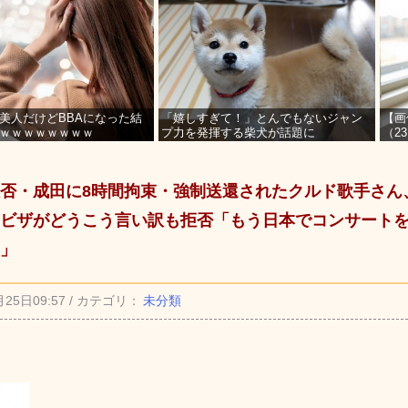
美人だけどBBAになった結
「嬉しすぎて！」とんでもないジャン
【画
ｗｗｗｗｗｗｗｗ
プ力を発揮する柴犬が話題に
（2
を募
否・成田に8時間拘束・強制送還されたクルド歌手さん
ビザがどうこう言い訳も拒否「もう日本でコンサート
」
月25日09:57 / カテゴリ：
未分類