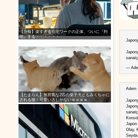
【悲報】楽すぎる在宅ワークの正体、ついに『判
明』する・・・・・・
Japony
Japony
sanatç
— Ade
Adem 
【たまらん】無邪気な2匹の柴子犬ともみくちゃに
される猫！可愛いさしかないｗｗｗｗ
Japony
Japony
sanatç
Konsol
Japon 
Olay, 
Seyda 