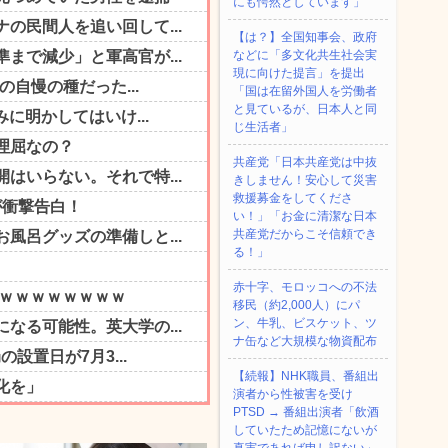
にも愕然としています」
【は？】全国知事会、政府
などに「多文化共生社会実
現に向けた提言」を提出
「国は在留外国人を労働者
と見ているが、日本人と同
じ生活者」
共産党「日本共産党は中抜
きしません！安心して災害
救援募金をしてくださ
い！」「お金に清潔な日本
共産党だからこそ信頼でき
る！」
赤十字、モロッコへの不法
移民（約2,000人）にパ
ン、牛乳、ビスケット、ツ
ナ缶など大規模な物資配布
【続報】NHK職員、番組出
演者から性被害を受け
PTSD → 番組出演者「飲酒
していたため記憶にないが