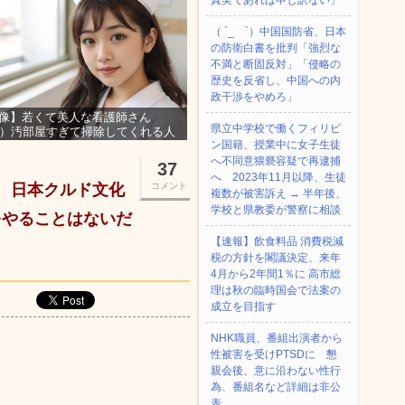
真実であれば申し訳ない」
（ ´_ゝ`）中国国防省、日本
の防衛白書を批判「強烈な
不満と断固反対」「侵略の
歴史を反省し、中国への内
政干渉をやめろ」
像】若くて美人な看護師さん
県立中学校で働くフィリピ
3）汚部屋すぎて掃除してくれる人
ン国籍、授業中に女子生徒
集ｗｗｗ
へ不同意猥褻容疑で再逮捕
37
へ 2023年11月以降、生徒
、日本クルド文化
コメント
複数が被害訴え → 半年後、
学校と県教委が警察に相談
をやることはないだ
【速報】飲食料品 消費税減
税の方針を閣議決定、来年
4月から2年間1％に 高市総
理は秋の臨時国会で法案の
成立を目指す
NHK職員、番組出演者から
性被害を受けPTSDに 懇
親会後、意に沿わない性行
為、番組名など詳細は非公
表