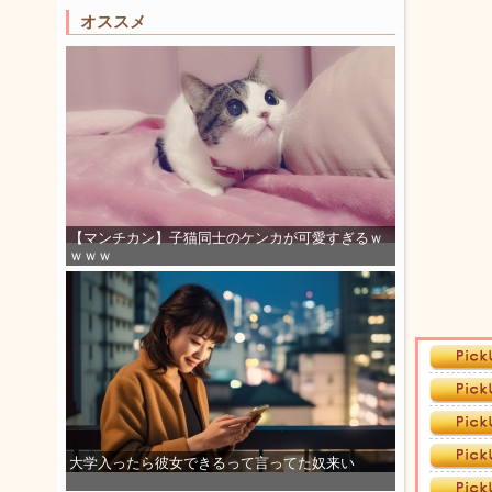
オススメ
【マンチカン】子猫同士のケンカが可愛すぎるｗ
ｗｗｗ
大学入ったら彼女できるって言ってた奴来い