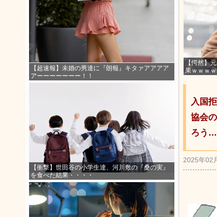
【愕然】元
【超速報】未婚の男達に『朗報』キタァアアアア
果ｗｗｗｗ
アーーーーーーー！！
入国拒
協会の
ろう…
2025年02
【衝撃】世田谷の小学生達、河川敷の『桑の実』
を食べた結果・・・・