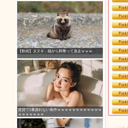
【動画】タヌキ、猫から餌奪って逃走ｗｗｗ
賃貸で1番譲れない条件ｗｗｗｗｗｗｗｗｗｗｗｗ
ｗｗｗｗｗｗｗ