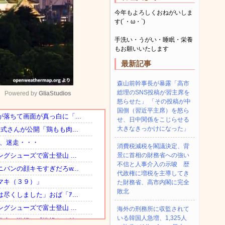
今年もよろしくおねがいしま
す(´・ω・`)
手洗い・うがい・睡眠・栄養
もお願いいたします
最新記事
森山前幹事長が暴露「高市
総理のSNS投稿が習主席を
Powered by 
GliaStudios
怒らせた」 「その投稿が中
国側（習近平主席）を怒ら
せ、日中関係をこじらせる
Mute
大きなきっかけになった」
消費税減税を閣議決定、背
景に首相の財務省への強い
不信と人事介入の示唆 歴
代政権に増税を主導してき
た財務省、高市内閣に完全
敗北
海外の刑務所に収監されて
いる韓国人急増、1,325人