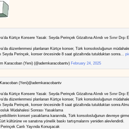
a’da Kürtçe Konsere Yasak: Seyda Perinçek Gözaltına Alındı ve Sınır Dışı Ed
a’da düzenlenmesi planlanan Kürtçe konser, Türk konsolosluğunun müdahalesi 
ı Seyda Perinçek, konser öncesinde 8 saat gözaltında tutulduktan sonra…
pi
m Karacoban (Yeni) (@ademkaracobantv)
February 24, 2025
Karacoban (Yeni)@ademkaracobantv
a’da Kürtçe Konsere Yasak: Seyda Perinçek Gözaltına Alındı ve Sınır Dışı Ed
a’da düzenlenmesi planlanan Kürtçe konser, Türk konsolosluğunun müdahalesi 
ı Seyda Perinçek, konser öncesinde 8 saat gözaltında tutulduktan sonra Alman
osluk Müdahalesi Sonrası Yasaklama
yetkililerin konseri yasaklama kararında, Türk konsolosluğunun devreye girmesin
Kürt kültürüne ve sanatına yönelik baskı tartışmalarını yeniden alevlendirdi.
Perinçek Canlı Yayında Konuşacak