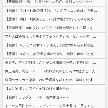
【悲報動画】USJ、制服JKたちのTikTok撮影スタジオと化してしまいシュールすぎる光景が広がるｗｗｗ 【Pickup08083030】
【画像】 全身入れ墨の彫り師、『とんでもない正論』を吐いて30万再生されてしまうｗｗｗｗｗｗｗ
【悲報】 明日、飛田給とかいう謎の場所に行くんやが何があるんや????・・・・・・・・・
【最新画像】 tuki.(17)、ハワイでほぼ全部出し！「隠しきれない美貌」とSNSざわつく
立ちんぼを買うもキモすぎてヤらせてもらえなかった男、代わりの足コキでまさかの大量身寸米青ｗｗｗ
【画像】 サンモニの女子アナさん、日曜の朝から素材を提供してしまう
【悲報】 女さん、歩行者を轢いた挙句、道路に倒れてどえらいことになってしまうw w w w w w w
長身美ボディの保育士さんが女性用風俗を勢いで初利用…子供に絶対見せられないメスの顔でイキまくり。
井上晴美、乳首ヘア○ードや濡れ場お○ぱいがエ□過ぎる！人生最後のラスト写真集、最高！！
韓国のサッカー協会、W杯予選等を裁くために訪韓した外国人審判を「性接待」していた……大して強くもないチームが潤沢な予算を持ってりゃそうなるわな
【ｗ】物凄くカワイイ子猫の取っ組み合い！
【画像】カップヌードル、限界突破ｗｗｗ
ドイツ人男性がランニングシューズで富士登山 「足をくじいて動けない」