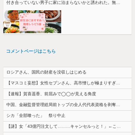
付き合っていない男子に家に泊まらないかと誘われた。無理だと断ったら「じゃあ付き合おうよ」と返されて…
コメントページはこちら
ロシアさん、国民の財産を没収しはじめる
【マスコミ妄想】女性セブンさん、高市憎しが極まりすぎたのか、過去一級の低俗な「支持率下げてやる」記事を配信してしまう 想像の10倍低俗
【速報】賀喜遥香、前屈みで◯◯が見える角度
中国、金融監督管理総局前トップの全人代代表資格を剥奪…重大な規律違反で！
シカ「全部喰った」 祭り中止
【謎】女「43億円注文して………キャンセルっと！」←こいつの目的