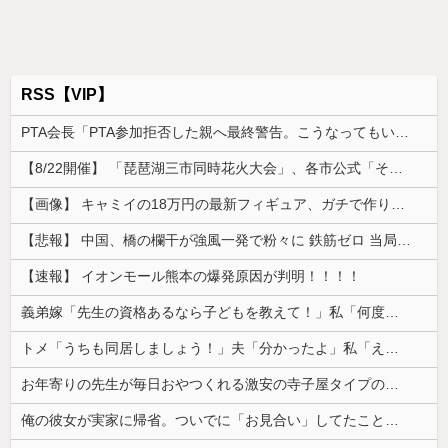
RSS【VIP】
PTA会長「PTA参加拒否した親へ最終警告。こうなってもいい？」
【8/22開催】 「琵琶湖三市同時花火大会」、各市公式「そんな花火大会は存在しない」→ 高価チケットを購入した人達がSNS阿鼻叫喚
【画像】 キャミイの18万円の最新フィギュア、ガチで作り込みがエグすぎる
【悲報】 中国、橋の欄干が強風一発で粉々に 鉄筋ゼロ 当局「接着剤でくっつけただけ」「正常で、品質問題はない」
【速報】 イオンモール熊本の爆発原因が判明！！！！
義弟嫁「先生の資格あるなら子どもを教えて！」私「何度も言うけど無理です」→断ってもしつこく食い下がられて…
トメ「うちも同居しましょう！」夫「分かったよ」私「えっ…？」→数カ月後、夫が笑顔で語った同居計画の中身にトメ絶句…
お年寄りの先生が毎日おやつくれる激安の寺子屋タイプの塾に行ってる
俺の彼女が実家に帰省。ついでに「お見合い」してたことが発覚した