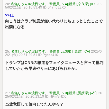
20:
名無しさん＠涙目です。 警備員[Lv.4][新芽](奈良県) [ID]
202
5/02/21(金) 20:18:53.49 ID:B47h83ZX0
>>11
向こうはクラブ制度が無い代わりにちょっとしたことで
出禁になる
25:
名無しさん＠涙目です。 警備員[Lv.38](千葉県) [CA]
2025/0
2/21(金) 20:31:29.81 ID:Pgepif410
トランプはCNNの報道をフェイクニュースと言って批判
していたから早速やり玉にあげられたか。
21:
名無しさん＠涙目です。 警備員[Lv.0][新芽](愛媛県) [ﾆﾀﾞ]
20
25/02/21(金) 20:20:13.19 ID:H9m/sH2l0
当然覚悟して偏向してたんやろ？