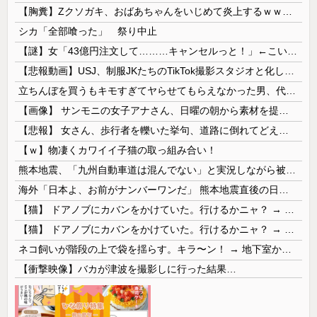
【胸糞】Zクソガキ、おばあちゃんをいじめて炎上するｗｗｗｗ
シカ「全部喰った」 祭り中止
【謎】女「43億円注文して………キャンセルっと！」←こいつの目的
【悲報動画】USJ、制服JKたちのTikTok撮影スタジオと化してしまいシュールすぎる光景が広がるｗｗｗ 【Pickup08083030】
立ちんぼを買うもキモすぎてヤらせてもらえなかった男、代わりの足コキでまさかの大量身寸米青ｗｗｗ
【画像】 サンモニの女子アナさん、日曜の朝から素材を提供してしまう
【悲報】 女さん、歩行者を轢いた挙句、道路に倒れてどえらいことになってしまうw w w w w w w
【ｗ】物凄くカワイイ子猫の取っ組み合い！
熊本地震、「九州自動車道は混んでない」と実況しながら被災地へ向かう有名アナなどに批判殺到 全国紙記者「最新の状況をいち早く伝えることは報道機関としての責務」「情報を取り上げることには大きな意義がある」
海外「日本よ、お前がナンバーワンだ」 熊本地震直後の日本の対応のスピードに世界が衝撃
【猫】 ドアノブにカバンをかけていた。行けるかニャ？ → 猫はこうなります…
【猫】 ドアノブにカバンをかけていた。行けるかニャ？ → 猫はこうなります…
ネコ飼いが階段の上で袋を揺らす。キラ〜ン！ → 地下室からヤツが現れる…
【衝撃映像】バカが津波を撮影しに行った結果…