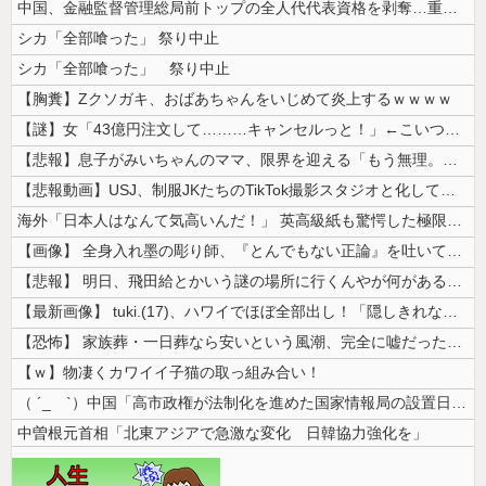
中国、金融監督管理総局前トップの全人代代表資格を剥奪…重大な規律違反で...
シカ「全部喰った」 祭り中止
シカ「全部喰った」 祭り中止
【胸糞】Zクソガキ、おばあちゃんをいじめて炎上するｗｗｗｗ
【謎】女「43億円注文して………キャンセルっと！」←こいつの目的
【悲報】息子がみいちゃんのママ、限界を迎える「もう無理。普通の家庭を築...
【悲報動画】USJ、制服JKたちのTikTok撮影スタジオと化してしま...
海外「日本人はなんて気高いんだ！」 英高級紙も驚愕した極限の中の日本人...
【画像】 全身入れ墨の彫り師、『とんでもない正論』を吐いて30万再生さ...
【悲報】 明日、飛田給とかいう謎の場所に行くんやが何があるんや????...
【最新画像】 tuki.(17)、ハワイでほぼ全部出し！「隠しきれない...
【恐怖】 家族葬・一日葬なら安いという風潮、完全に嘘だった・・・・
【ｗ】物凄くカワイイ子猫の取っ組み合い！
（ ´_ゝ`）中国「高市政権が法制化を進めた国家情報局の設置日が7月3...
中曽根元首相「北東アジアで急激な変化 日韓協力強化を」