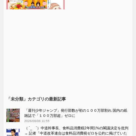
「未分類」カテゴリの最新記事
「週刊少年ジャンプ」発行部数が初の１００万部割れ 国内の紙
雑誌で「１００万部超」ゼロに
2026/08/06 11:55
（ ´_ゝ`）中道幹事長、食料品消費税2年間1%の閣議決定を批判
→ 記者「中道改革連合は食料品消費税ゼロを公約に掲げていた