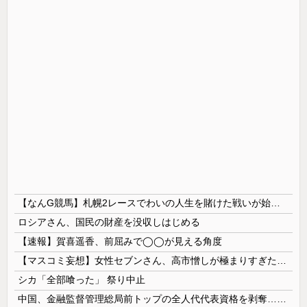
【なんG競馬】札幌2レースでわいの人生を賭けた戦いが始まる…
ロシアさん、国民の財産を没収しはじめる
【速報】賀喜遥香、前屈みで◯◯が見える角度
【マスコミ妄想】女性セブンさん、高市憎しが極まりすぎたのか、過去一級の低俗な「支持率下げてやる」記事を配信してしまう 想像の10倍低俗
シカ「全部喰った」 祭り中止
中国、金融監督管理総局前トップの全人代代表資格を剥奪…重大な規律違反で！