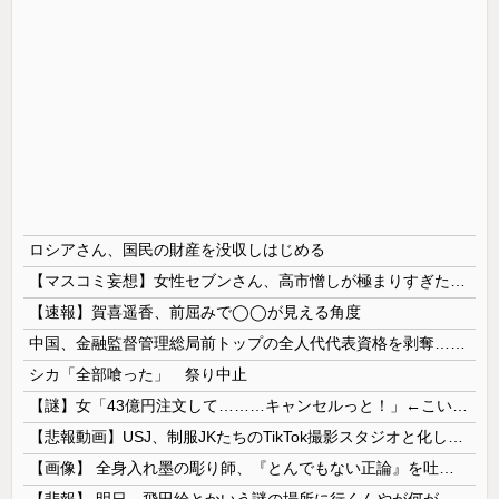
ロシアさん、国民の財産を没収しはじめる
【マスコミ妄想】女性セブンさん、高市憎しが極まりすぎたのか、過去一級の低俗な「支持率下げてやる」記事を配信してしまう 想像の10倍低俗
【速報】賀喜遥香、前屈みで◯◯が見える角度
中国、金融監督管理総局前トップの全人代代表資格を剥奪…重大な規律違反で！
シカ「全部喰った」 祭り中止
【謎】女「43億円注文して………キャンセルっと！」←こいつの目的
【悲報動画】USJ、制服JKたちのTikTok撮影スタジオと化してしまいシュールすぎる光景が広がるｗｗｗ 【Pickup08083030】
【画像】 全身入れ墨の彫り師、『とんでもない正論』を吐いて30万再生されてしまうｗｗｗｗｗｗｗ
【悲報】 明日、飛田給とかいう謎の場所に行くんやが何があるんや????・・・・・・・・・