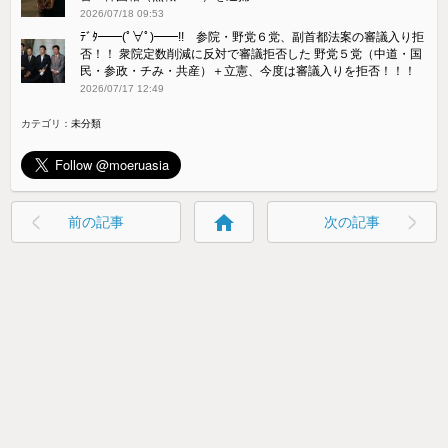
2026/07/18 09:53
ﾃﾞﾀ━━(ﾟ∀ﾟ)━━!! 参院・野党６党、副首都法案の審議入り拒
否！！ 衆院定数削減に反対で審議拒否した 野党５党（中道・国
民・参政・チみ・共産）＋立憲、今度は審議入りを拒否！！！
2026/07/17 12:49
カテゴリ：
未分類
home
前の記事
次の記事