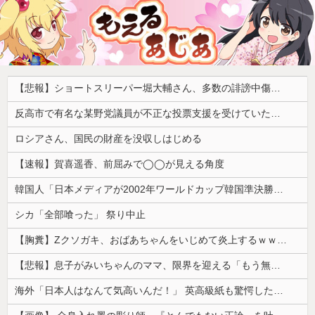
【悲報】ショートスリーパー堀大輔さん、多数の誹謗中傷で涙が止まらなくなってしまう動画がネットで話題に → ………
反高市で有名な某野党議員が不正な投票支援を受けていた過去が発掘、「説明責任があるのでは？」と揶揄されており……
ロシアさん、国民の財産を没収しはじめる
【速報】賀喜遥香、前屈みで◯◯が見える角度
韓国人「日本メディアが2002年ワールドカップ韓国準決勝も調査すべきと主張！」→「英国メディアも一斉に指摘‥」
シカ「全部喰った」 祭り中止
【胸糞】Zクソガキ、おばあちゃんをいじめて炎上するｗｗｗｗ
【悲報】息子がみいちゃんのママ、限界を迎える「もう無理。普通の家庭を築きたい。普通の子育てをしたい。」
海外「日本人はなんて気高いんだ！」 英高級紙も驚愕した極限の中の日本人の姿に世界が衝撃