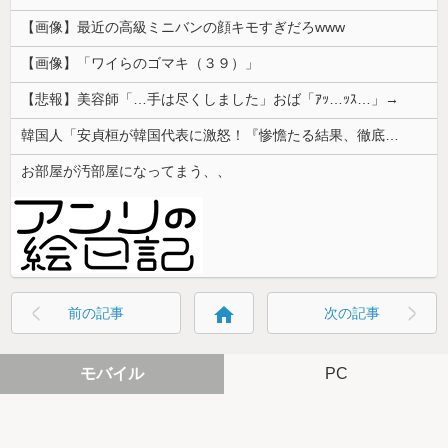
【画像】最近の高級ミニバンの顔キモすぎだろwww
【画像】「ワイらのゴマキ（３９）」
【悲報】美容師「…手は尽くしました」おば「ｱｯ…ｯｽ…」→
韓国人「安貞桓が韓国代表に激怒！『惨憺たる結果、徹底的な刷新が必要だ』と監督や協会を痛烈批判」
お部屋が汚部屋になってまう、、
home
前の記事
次の記事
モバイル
PC