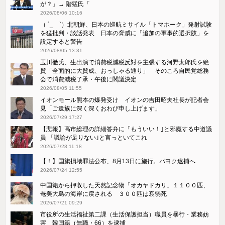
が？」→ 階猛氏「
2026/08/06 10:16
（ ´_ゝ`）北朝鮮、日本の巡航ミサイル「‌トマホーク」発射試験
を猛批判・談話発表 日本の脅威に「追加の軍事的選択肢」を
設定すると警告
2026/08/05 13:31
玉川徹氏、生出演で消費税減税反対を主張する河野太郎氏を絶
賛「全面的に大賛成、おっしゃる通り」 そのころ自民党総務
会で消費減税了承・午後に閣議決定
2026/08/05 11:55
イオンモール熊本の爆発受け イオンの吉田昭夫社長が記者会
見「ご遺族に深く深くおわび申し上げます」
2026/07/29 17:27
【悲報】高市総理の詳細答弁に「もういい！｣と邪魔する中道議
員 「議論が足りない｣と言っといてこれ
2026/07/28 11:18
【！】国旗損壊罪法公布、8月13日に施行。パヨク逮捕へ
2026/07/24 12:55
中国籍から押収した天然記念物「オカヤドカリ」１１００匹、
奄美大島の海岸に戻される ３００匹は衰弱死
2026/07/21 09:29
市役所の生活福祉第二課（生活保護担当）職員を暴行・業務妨
害 韓国籍（無職・66）を逮捕