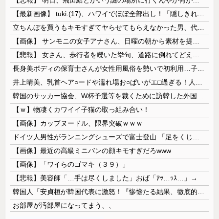
【最新画像】 tuki.(17)、ハワイでほぼ全部出し！「隠しきれない美貌」とSNSざわつく
立ちんぼを買うもキモすぎてヤらせてもらえなかった男、代わりの足コキでまさかの大量身寸米青ｗｗｗ
【画像】 サンモニの女子アナさん、日曜の朝から素材を提供してしまう
【悲報】 女さん、歩行者を轢いた挙句、道路に倒れてどえらいことになってしまうw w w w w w w
長身美ボディの保育士さんが女性用風俗を勢いで初利用…子供に絶対見せられないメスの顔でイキまくり。
井上晴美、乳首ヘア○ードや濡れ場お○ぱいがエ□過ぎる！人生最後のラスト写真集、最高！！
韓国のサッカー協会、W杯予選等を裁くために訪韓した外国人審判を「性接待」していた……大して強くもないチームが潤沢な予算を持ってりゃそうなるわな
【ｗ】物凄くカワイイ子猫の取っ組み合い！
【画像】カップヌードル、限界突破ｗｗｗ
ドイツ人男性がランニングシューズで富士登山 「足をくじいて動けない」
【画像】最近の高級ミニバンの顔キモすぎだろwww
【画像】「ワイらのゴマキ（３９）」
【悲報】美容師「…手は尽くしました」おば「ｱｯ…ｯｽ…」→
韓国人「安貞桓が韓国代表に激怒！『惨憺たる結果、徹底的な刷新が必要だ』と監督や協会を痛烈批判」
お部屋が汚部屋になってまう、、