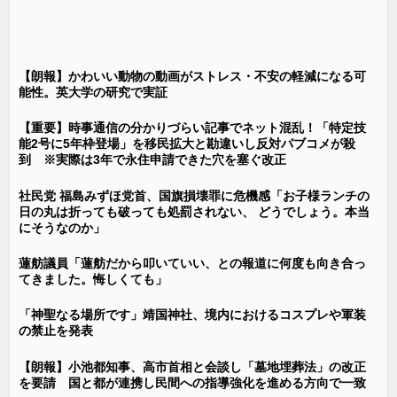
【朗報】かわいい動物の動画がストレス・不安の軽減になる可
能性。英大学の研究で実証
【重要】時事通信の分かりづらい記事でネット混乱！「特定技
能2号に5年枠登場」を移民拡大と勘違いし反対パブコメが殺
到 ※実際は3年で永住申請できた穴を塞ぐ改正
社民党 福島みずほ党首、国旗損壊罪に危機感「お子様ランチの
日の丸は折っても破っても処罰されない、 どうでしょう。本当
にそうなのか」
蓮舫議員「蓮舫だから叩いていい、との報道に何度も向き合っ
てきました。悔しくても」
「神聖なる場所です」靖国神社、境内におけるコスプレや軍装
の禁止を発表
【朗報】小池都知事、高市首相と会談し「墓地埋葬法」の改正
を要請 国と都が連携し民間への指導強化を進める方向で一致