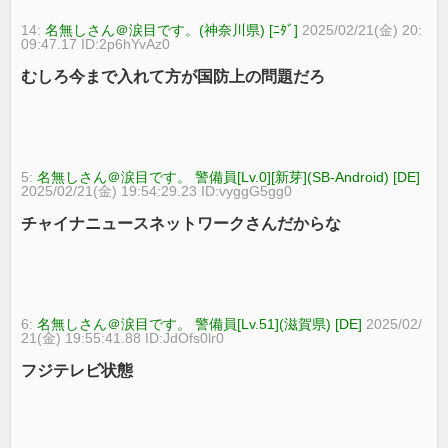
14:
名無しさん＠涙目です。(神奈川県) [ﾆﾀﾞ]
2025/02/21(金) 20:
09:47.17 ID:2p6hYvAz0
むしろ今まで入れて方が国防上の問題だろ
5:
名無しさん＠涙目です。 警備員[Lv.0][新芽](SB-Android) [DE]
2025/02/21(金) 19:54:29.23 ID:vyggG5gg0
チャイナニュースネットワークさんだからな
6:
名無しさん＠涙目です。 警備員[Lv.51](滋賀県) [DE]
2025/02/
21(金) 19:55:41.88 ID:JdOfs0lr0
フジテレビ状態