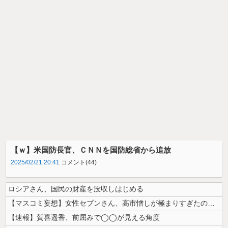
【ｗ】米国防長官、ＣＮＮを国防総省から追放
2025/02/21 20:41
コメント(44)
ロシアさん、国民の財産を没収しはじめる
【マスコミ妄想】女性セブンさん、高市憎しが極まりすぎたのか、過去一級の...
【速報】賀喜遥香、前屈みで◯◯が見える角度