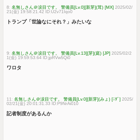
8:
名無しさん＠涙目です。 警備員[Lv.0][新芽](茸) [MX]
2025/02/
21(金) 19:58:21.42 ID:U2v71Iqo0
トランプ「世論なにそれ？」みたいな
9:
名無しさん＠涙目です。 警備員[Lv.13][芽](庭) [JP]
2025/02/2
1(金) 19:59:53.64 ID:jpRVw5Qi0
ワロタ
11:
名無しさん＠涙目です。 警備員[Lv.0][新芽](みょ) [ﾆﾀﾞ]
2025/
02/21(金) 20:01:31.33 ID:P9NrAi010
記者制度があるんか