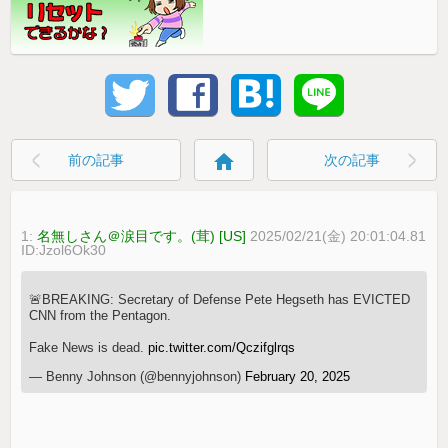
home
前の記事
次の記事
1:
名無しさん＠涙目です。(茸) [US]
2025/02/21(金) 20:01:04.81
ID:Jzol6Ok30
🚨BREAKING: Secretary of Defense Pete Hegseth has EVICTED
CNN from the Pentagon.
Fake News is dead.
pic.twitter.com/Qczifglrqs
— Benny Johnson (@bennyjohnson)
February 20, 2025