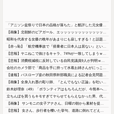
「アニソン盆祭りで日本の品格が落ちた」と酷評した元女優、「あんたが品格を語るのかよ！」と総ツッコミを食らってしまい……
【画像】北朝鮮のビアガール、エッッッッッッッッッッッッッッッッッ！
昭和を代表する女優の晩年があまりにも寂しすぎる！と話題に、自身の子供を餓死する寸前までネグレクトした挙句……
【赤っ恥】「航空機事故で『搭乗者に日本人は居ない』という発表は嫌い。人間として同じ価値だと思う」→ツッコミ殺到も「自分が気に入らないと思った」と...
【悲報】ヤニねこで抜けるキャラ、74%が一致してしまうｗｗｗｗｗ
【悲報】消費税減税に反対している自民党議員9人が判明ｗｗｗｗｗｗ
会社のカメラ部で「商品を手に持って水着お姉さんがにっこり」を撮影、だがお姉さんは素人アルバイトで親バレした結果……
【速報】バスローブ姿の秋田県幹部職員による記者会見問題、ラブホテルからの参加だと特定「体調が優れなかったため...」とは何だったのか
【画像】全身入れ墨の彫り師、『とんでもない正論』を吐いて30万再生されてしまうｗｗｗｗｗｗｗ
鈴木紗理奈（49）「ボランティアはもちろんだが、今熊本へ旅行に行くことも支援になる」
立ちんぼを買うもキモすぎてヤらせてもらえなかった男、代わりの足コキでまさかの大量身寸米青ｗｗｗ
【画像】 サンモニの女子アナさん、日曜の朝から素材を提供してしまう
【悲報】 女さん、歩行者を轢いた挙句、道路に倒れてどえらいことになってしまうw w w w w w w