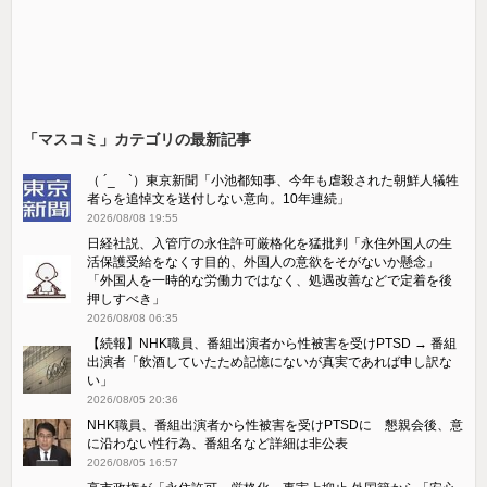
「マスコミ」カテゴリの最新記事
（ ´_ゝ`）東京新聞「小池都知事、今年も虐殺された朝鮮人犠牲
者らを追悼文を送付しない意向。10年連続」
2026/08/08 19:55
日経社説、入管庁の永住許可厳格化を猛批判「永住外国人の生
活保護受給をなくす目的、外国人の意欲をそがないか懸念」
「外国人を一時的な労働力ではなく、処遇改善などで定着を後
押しすべき」
2026/08/08 06:35
【続報】NHK職員、番組出演者から性被害を受けPTSD → 番組
出演者「飲酒していたため記憶にないが真実であれば申し訳な
い」
2026/08/05 20:36
NHK職員、番組出演者から性被害を受けPTSDに 懇親会後、意
に沿わない性行為、番組名など詳細は非公表
2026/08/05 16:57