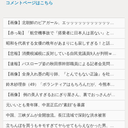
コメントページはこちら
【画像】北朝鮮のビアガール、エッッッッッッッッッッッッッッッッッ！
【赤っ恥】「航空機事故で『搭乗者に日本人は居ない』という発表は嫌い。人間として同じ価値だと思う」→ツッコミ殺到も「自分が気に入らないと思った」と...
昭和を代表する女優の晩年があまりにも寂しすぎる！と話題に、自身の子供を餓死する寸前までネグレクトした挙句……
【悲報】消費税減税に反対している自民党議員9人が判明ｗｗｗｗｗｗ
【速報】バスローブ姿の秋田県幹部職員による記者会見問題、ラブホテルからの参加だと特定「体調が優れなかったため...」とは何だったのか
【画像】全身入れ墨の彫り師、『とんでもない正論』を吐いて30万再生されてしまうｗｗｗｗｗｗｗ
鈴木紗理奈（49）「ボランティアはもちろんだが、今熊本へ旅行に行くことも支援になる」
【画像】 例の美人すぎるおにぎり屋さん、裏でおっさんが握っていたｗｗｗｗｗｗｗｗｗｗｗｗｗｗｗｗｗ
元いいとも青年隊、中居正広の”素顔”を暴露
中国、三峡ダムが全開放流。長江流域で深刻な洪水被害
立ちんぼを買うもキモすぎてヤらせてもらえなかった男、代わりの足コキでまさかの大量身寸米青ｗｗｗ