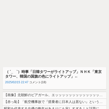
（ ´_ゝ`）時事「日韓タワーがライトアップ」ＮＨＫ「東京
タワー、韓国の国旗の色にライトアップ」←
2025/02/15 22:47
コメント(18)
【画像】北朝鮮のビアガール、エッッッッッッッッッッッッッッッッッ！
【赤っ恥】「航空機事故で『搭乗者に日本人は居ない』という発表は嫌い。人...
昭和を代表する女優の晩年があまりにも寂しすぎる！と話題に、自身の子供を...