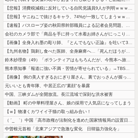
【悲報】消費税減税に反対している自民党議員9人が判明ｗｗｗｗｗｗ
【悲報】ヤニねこで抜けるキャラ、74%が一致してしまうｗｗｗｗｗ
【速報】バスローブ姿の秋田県幹部職員による記者会見問題、ラブホテルから...
会社のカメラ部で「商品を手に持って水着お姉さんがにっこり」を撮影、だが...
【画像】全身入れ墨の彫り師、『とんでもない正論』を吐いて30万再生され...
【九州名物】鶏刺し食べた医師、全身麻痺へ…「死んだほうが良かったと思っ...
鈴木紗理奈（49）「ボランティアはもちろんだが、今熊本へ旅行に行くこと...
熊本県知事「報道に強い不満・苦情が寄せられている」→TBSの報道特集が...
【画像】 例の美人すぎるおにぎり屋さん、裏でおっさんが握っていたｗｗｗ...
元いいとも青年隊、中居正広の”素顔”を暴露
中国、三峡ダムが全開放流。長江流域で深刻な洪水被害
【動画】 町の中華料理屋さん、娘の採用で人気店になってしまう
【ｗ】物凄くカワイイ子猫の取っ組み合い！
（ ´_ゝ`）中国「高市政権が法制化を進めた国家情報局の設置日が7月3...
中曽根元首相「北東アジアで急激な変化 日韓協力強化を」