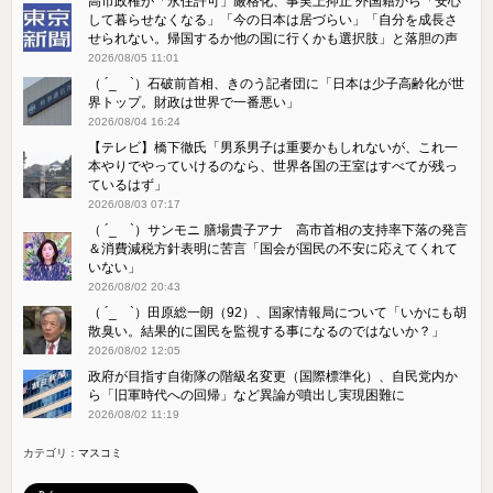
高市政権が「永住許可」厳格化、事実上抑止 外国籍から「安心
して暮らせなくなる」「今の日本は居づらい」「自分を成長さ
せられない。帰国するか他の国に行くかも選択肢」と落胆の声
2026/08/05 11:01
（ ´_ゝ`）石破前首相、きのう記者団に「日本は少子高齢化が世
界トップ。財政は世界で一番悪い」
2026/08/04 16:24
【テレビ】橋下徹氏「男系男子は重要かもしれないが、これ一
本やりでやっていけるのなら、世界各国の王室はすべてが残っ
ているはず」
2026/08/03 07:17
（ ´_ゝ`）サンモニ 膳場貴子アナ 高市首相の支持率下落の発言
＆消費減税方針表明に苦言「国会が国民の不安に応えてくれて
いない」
2026/08/02 20:43
（ ´_ゝ`）田原総一朗（92）、国家情報局について「いかにも胡
散臭い。結果的に国民を監視する事になるのではないか？」
2026/08/02 12:05
政府が目指す自衛隊の階級名変更（国際標準化）、自民党内か
ら「旧軍時代への回帰」など異論が噴出し実現困難に
2026/08/02 11:19
カテゴリ：
マスコミ