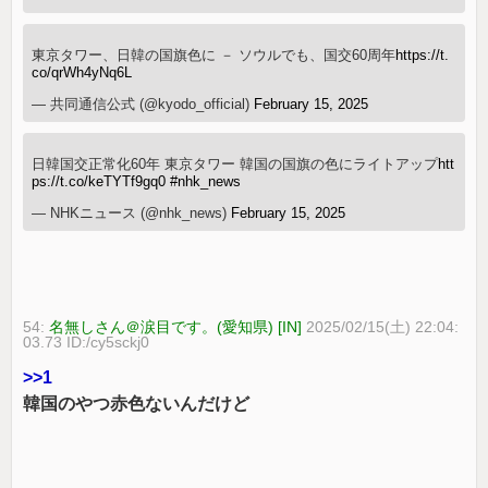
東京タワー、日韓の国旗色に － ソウルでも、国交60周年
https://t.
co/qrWh4yNq6L
— 共同通信公式 (@kyodo_official)
February 15, 2025
日韓国交正常化60年 東京タワー 韓国の国旗の色にライトアップ
htt
ps://t.co/keTYTf9gq0
#nhk_news
— NHKニュース (@nhk_news)
February 15, 2025
54:
名無しさん＠涙目です。(愛知県) [IN]
2025/02/15(土) 22:04:
03.73 ID:/cy5sckj0
>>1
韓国のやつ赤色ないんだけど