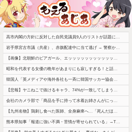
高市内閣の方針に反対した自民党議員9人のリストが話題に、「岩屋はどこへ行った？」との指摘もあるが……
岩手県宮古市議（共産）、赤旗配達中に当て逃げ → 警察から連絡が来て宮古署を訪れ事情聴取
【画像】北朝鮮のビアガール、エッッッッッッッッッッッッッッッッッ！
昭和を代表する女優の晩年があまりにも寂しすぎる！と話題に、自身の子供を餓死する寸前までネグレクトした挙句……
韓国人「英メディアや海外各社も一斉に韓国サッカー協会を巡る過去の不祥事を報道！」→「国際的な信用失墜の危機‥」
【悲報】ヤニねこで抜けるキャラ、74%が一致してしまうｗｗｗｗｗ
会社のカメラ部で「商品を手に持って水着お姉さんがにっこり」を撮影、だがお姉さんは素人アルバイトで親バレした結果……
【九州名物】鶏刺し食べた医師、全身麻痺へ…「死んだほうが良かったと思っていた」
熊本県知事「報道に強い不満・苦情が寄せられている」→TBSの報道特集がまさにそれな件