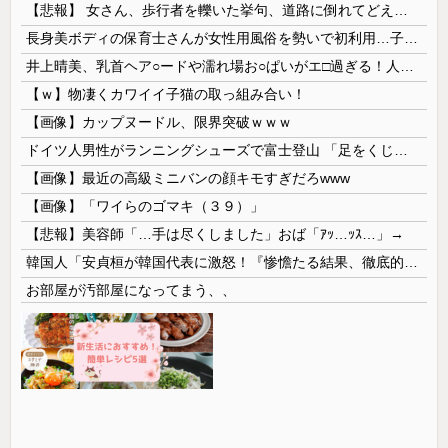
【悲報】 女さん、歩行者を轢いた挙句、道路に倒れてどえらいことになってしまうw w w w w w w
長身美ボディの保育士さんが女性用風俗を勢いで初利用…子供に絶対見せられないメスの顔でイキまくり。
井上晴美、乳首ヘア○ードや濡れ場お○ぱいがエ□過ぎる！人生最後のラスト写真集、最高！！
【ｗ】物凄くカワイイ子猫の取っ組み合い！
【画像】カップヌードル、限界突破ｗｗｗ
ドイツ人男性がランニングシューズで富士登山 「足をくじいて動けない」
【画像】最近の高級ミニバンの顔キモすぎだろwww
【画像】「ワイらのゴマキ（３９）」
【悲報】美容師「…手は尽くしました」おば「ｱｯ…ｯｽ…」→
韓国人「安貞桓が韓国代表に激怒！『惨憺たる結果、徹底的な刷新が必要だ』と監督や協会を痛烈批判」
お部屋が汚部屋になってまう、、