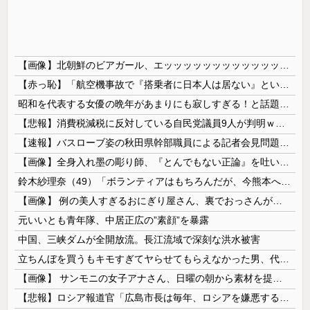
【画像】北朝鮮のビアガール、エッッッッッッッッッッッッッッッッッ！
【赤っ恥】「航空機事故で『搭乗者に日本人は居ない』という発表は嫌い。人間として同じ価値だと思う」→ツッコミ殺到も「自分が気に入らないと思った」と...
昭和を代表する女優の晩年があまりにも寂しすぎる！と話題に、自身の子供を餓死する寸前までネグレクトした挙句……
【悲報】消費税減税に反対している自民党議員9人が判明ｗｗｗｗｗｗ
【速報】バスローブ姿の秋田県幹部職員による記者会見問題、ラブホテルからの参加だと特定「体調が優れなかったため...」とは何だったのか
【画像】全身入れ墨の彫り師、『とんでもない正論』を吐いて30万再生されてしまうｗｗｗｗｗｗｗ
鈴木紗理奈（49）「ボランティアはもちろんだが、今熊本へ旅行に行くことも支援になる」
【画像】 例の美人すぎるおにぎり屋さん、裏でおっさんが握っていたｗｗｗｗｗｗｗｗｗｗｗｗｗｗｗｗｗ
元いいとも青年隊、中居正広の”素顔”を暴露
中国、三峡ダムが全開放流。長江流域で深刻な洪水被害
立ちんぼを買うもキモすぎてヤらせてもらえなかった男、代わりの足コキでまさかの大量身寸米青ｗｗｗ
【画像】 サンモニの女子アナさん、日曜の朝から素材を提供してしまう
【悲報】ロシア報道官「広島市長は毎年、ロシアを嫌悪する『偽りの呪文』を繰り返し、日本人をゾンビ化させている」と主張