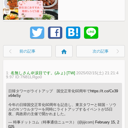
home
前の記事
次の記事
1:
名無しさん＠涙目です。(みょ) [TW]
2025/02/15(土) 21:21:4
9.97 ID:7N81LRgo0
日韓タワーがライトアップ 国交正常化60周年で
https://t.co/Cx39
x64eSy
今年の日韓国交正常化60周年を記念し、東京タワーと韓国・ソウ
ルのＮソウルタワーを同時にライトアップするイベントが15日
夜、両政府の主催で開かれました。
— 時事ドットコム（時事通信ニュース） (@jijicom)
February 15, 2
025