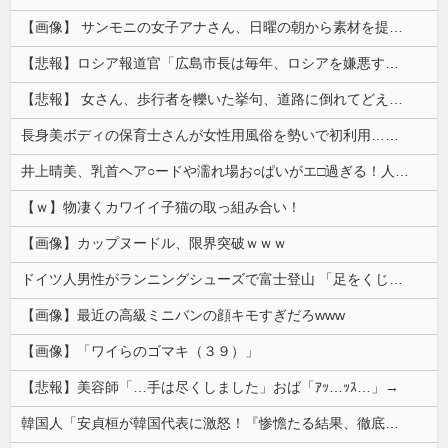
【画像】 サンモニの女子アナさん、日曜の朝から素材を提供してしまう
【悲報】ロシア報道官「広島市長は毎年、ロシアを嫌悪する『偽りの呪文』を繰り返し、日本人をゾンビ化させている」と主張
【悲報】 女さん、歩行者を轢いた挙句、道路に倒れてどえらいことになってしまうw w w w w w w
長身美ボディの保育士さんが女性用風俗を勢いで初利用…子供に絶対見せられないメスの顔でイキまくり。
井上晴美、乳首ヘア○ードや濡れ場お○ぱいがエ□過ぎる！人生最後のラスト写真集、最高！！
【ｗ】物凄くカワイイ子猫の取っ組み合い！
【画像】カップヌードル、限界突破ｗｗｗ
ドイツ人男性がランニングシューズで富士登山 「足をくじいて動けない」
【画像】最近の高級ミニバンの顔キモすぎだろwww
【画像】「ワイらのゴマキ（３９）」
【悲報】美容師「…手は尽くしました」おば「ｱｯ…ｯｽ…」→
韓国人「安貞桓が韓国代表に激怒！『惨憺たる結果、徹底的な刷新が必要だ』と監督や協会を痛烈批判」