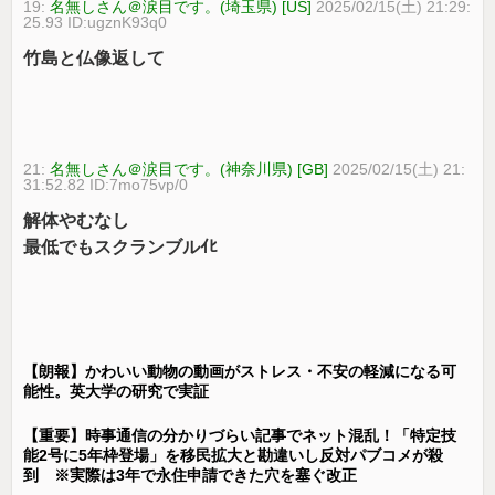
19:
名無しさん＠涙目です。(埼玉県) [US]
2025/02/15(土) 21:29:
25.93 ID:ugznK93q0
竹島と仏像返して
21:
名無しさん＠涙目です。(神奈川県) [GB]
2025/02/15(土) 21:
31:52.82 ID:7mo75vp/0
解体やむなし
最低でもスクランブルｲﾋ
【朗報】かわいい動物の動画がストレス・不安の軽減になる可
能性。英大学の研究で実証
【重要】時事通信の分かりづらい記事でネット混乱！「特定技
能2号に5年枠登場」を移民拡大と勘違いし反対パブコメが殺
到 ※実際は3年で永住申請できた穴を塞ぐ改正