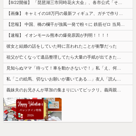
【8/22開催】 「琵琶湖三市同時花火大会」、各市公式「そんな花火大会は存在しない」→ 高価チケットを購入した人達がSNS阿鼻叫喚
【画像】 キャミイの18万円の最新フィギュア、ガチで作り込みがエグすぎる
【悲報】 中国、橋の欄干が強風一発で粉々に 鉄筋ゼロ 当局「接着剤でくっつけただけ」「正常で、品質問題はない」
【速報】 イオンモール熊本の爆発原因が判明！！！！
彼女と結婚の話をしていた時に言われたことが衝撃だった
祖父が亡くなって遺品整理してたら大量の手紙が出てきた。全部同じ女性で祖父と恋愛関係だったっぽい
見知らぬママ「待って！車を動かさないで！」私「え、何があったの！？」→慌てて降りると園長先生が激怒していて…
私「この絵馬、切ないお願いが書いてある…」友人「読んでみて」→有名神社で見つけた願い事の内容に、思わず神様も困るだろうと思ってしまい…
義妹夫のお兄さんが草加の集まりにいてビックリ。義両親は新興宗教大嫌いな人たちなのに...