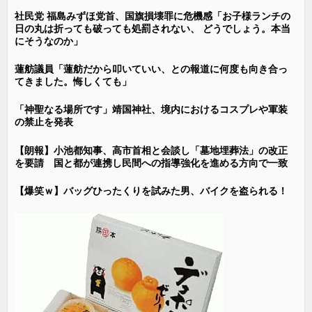
社民党 福島みずほ党首、国旗損壊罪に危機感「お子様ランチの
日の丸は折っても破っても処罰されない、 どうでしょう。本当
にそうなのか」
蓮舫議員「蓮舫だから叩いていい、との報道に何度も向き合っ
てきました。悔しくても」
「神聖なる場所です」靖国神社、境内におけるコスプレや軍装
の禁止を発表
【朗報】小池都知事、高市首相と会談し「墓地埋葬法」の改正
を要請 国と都が連携し民間への指導強化を進める方向で一致
【爆笑ｗ】バッグひったくりを試みた男、バイクを盗られる！