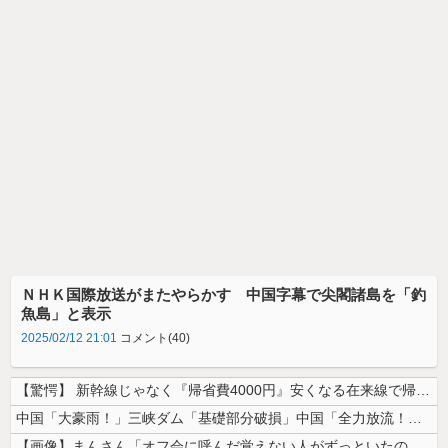
ＮＨＫ国際放送がまたやらかす 中国字幕で尖閣諸島を「釣
魚島」と表示
2025/02/12 21:01
コメント(40)
【驚愕】 新幹線じゃなく『帰省費4000円』安くなる在来線で帰省した結...
中国「大豪雨！」三峡ダム「基礎部分破損」中国「全力放流！」台風13号「...
【画像】まんさん「オフ会に呼んだ覚えない人がずっといたので晒すわ」（パ...