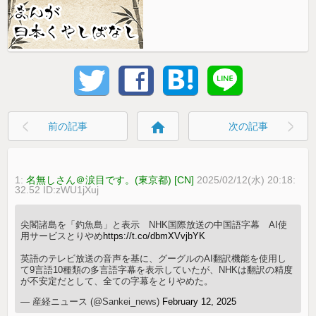
home
前の記事
次の記事
1:
名無しさん＠涙目です。(東京都) [CN]
2025/02/12(水) 20:18:
32.52 ID:zWU1jXuj
尖閣諸島を「釣魚島」と表示 NHK国際放送の中国語字幕 AI使
用サービスとりやめ
https://t.co/dbmXVvjbYK
英語のテレビ放送の音声を基に、グーグルのAI翻訳機能を使用し
て9言語10種類の多言語字幕を表示していたが、NHKは翻訳の精度
が不安定だとして、全ての字幕をとりやめた。
— 産経ニュース (@Sankei_news)
February 12, 2025