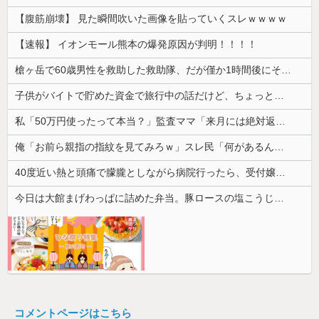
【腹筋崩壊】 見た瞬間吹いた画像を貼っていくスレｗｗｗｗ
【速報】 イオンモール熊本の爆発原因が判明！！！！
槍ヶ岳で60歳男性を救助した救助隊、だが僅か1時間後にその男性が所属していたPTから連絡があって……
子供がバイトで貯めた資金で旅行中の話だけど、ちょっとお金足りないから貸してくれる？って連絡きた
私「50万円使ったって本当？」監査ママ「来月には絶対返すから…」→約束を信じて待った結果、警察に通報することになり…
俺「お前ら親指の指紋を見てみろｗ」スレ民「何があるんだ？」→見た瞬間、思わず笑ってしまう人が続出して…
40度近い熱と頭痛で朦朧としながら病院行ったら、受付嬢が「予約のない人は診ません」と拒否された。タクシーを呼ぶための電話も貸してくれず...
今日は大館まげわっぱに詰めた弁当。豚ロースの塩こうじ＆ガーリック焼き
コメントページはこちら