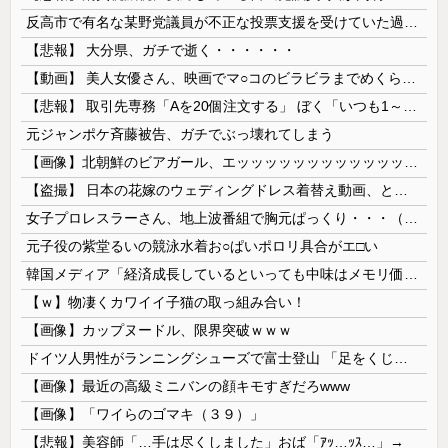
反高市で有名な某野党議員が不正な投票支援を受けていた過去が発掘、「説明責任があるのでは？」と揶揄されており……
【悲報】 大分県、ガチで逝く・・・・・・
【動画】 美人女優さん、映画でマ○コのビラビラまでめくらせてしまうｗｗｗｗｗｗ
【悲報】 取引先専務「Aを20個注文する」 ぼく「いつも1～2個しか使わないけど本当に20であってる？」 取専「あってる」→結果『こう』なったんだが...
元ジャンポケ斉藤被告、ガチでぶっ壊れてしまう
【画像】北朝鮮のビアガール、エッッッッッッッッッッッッッッッッッ！
【盗撮】 日本の花嫁のウェディングドレス着替え動画、とんでもない神乳だと海外で話題に
女子プロレスラーさん、地上波番組で胸元ぱっくり・・・（※画像あり）
元子役の紫堂るいの競泳水着お○ぱいポロリ具合がエ□い
韓国メディア「経済成長しているといっても中味はメモリ価格だけ。雇用増加見通しが半減してしまった」……韓国の内需不況は根強い状況っすね
【ｗ】物凄くカワイイ子猫の取っ組み合い！
【画像】カップヌードル、限界突破ｗｗｗ
ドイツ人男性がランニングシューズで富士登山 「足をくじいて動けない」
【画像】最近の高級ミニバンの顔キモすぎだろwww
【画像】「ワイらのゴマキ（３９）」
【悲報】美容師「…手は尽くしました」おば「ｱｯ…ｯｽ…」→