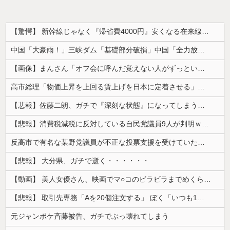
【驚愕】 新幹線じゃなく『帰省費4000円』安くなる在来線で帰省した結果ｗｗｗｗｗ
中国「大豪雨！」三峡ダム「基礎部分破損」中国「全力放流！」台風13号「中国上陸予測」台風15号「中国接近（画像」中国「台風同時上陸！（穀物生産が...
【画像】まんさん「オフ会に呼んだ覚えない人がずっといたので晒すわ」（パシャ）
高市総理「物価上昇を上回る賃上げを日本に定着させる」⇒ 国家公務員月給3.51％増へ
【悲報】佐藤二朗、ガチで『深刻な状態』になってしまう・・・・
【悲報】消費税減税に反対している自民党議員9人が判明ｗｗｗｗｗｗ
反高市で有名な某野党議員が不正な投票支援を受けていた過去が発掘、「説明責任があるのでは？」と揶揄されており……
【悲報】 大分県、ガチで逝く・・・・・・
【動画】 美人女優さん、映画でマ○コのビラビラまでめくらせてしまうｗｗｗｗｗｗ
【悲報】 取引先専務「Aを20個注文する」 ぼく「いつも1～2個しか使わないけど本当に20であってる？」 取専「あってる」→結果『こう』なったんだが...
元ジャンポケ斉藤被告、ガチでぶっ壊れてしまう