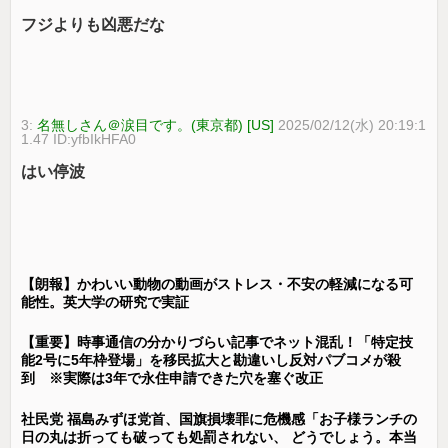
フジよりも凶悪だな
3:
名無しさん＠涙目です。(東京都) [US]
2025/02/12(水) 20:19:1
1.47 ID:yfbIkHFA0
はい停波
【朗報】かわいい動物の動画がストレス・不安の軽減になる可
能性。英大学の研究で実証
【重要】時事通信の分かりづらい記事でネット混乱！「特定技
能2号に5年枠登場」を移民拡大と勘違いし反対パブコメが殺
到 ※実際は3年で永住申請できた穴を塞ぐ改正
社民党 福島みずほ党首、国旗損壊罪に危機感「お子様ランチの
日の丸は折っても破っても処罰されない、 どうでしょう。本当