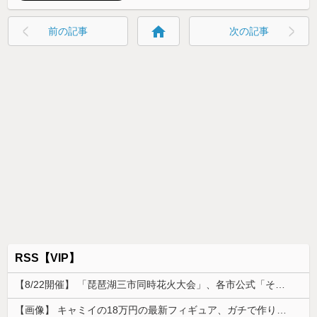
home
前の記事
次の記事
RSS【VIP】
【8/22開催】 「琵琶湖三市同時花火大会」、各市公式「そんな花火大会は存在しない」→ 高価チケットを購入した人達がSNS阿鼻叫喚
【画像】 キャミイの18万円の最新フィギュア、ガチで作り込みがエグすぎる