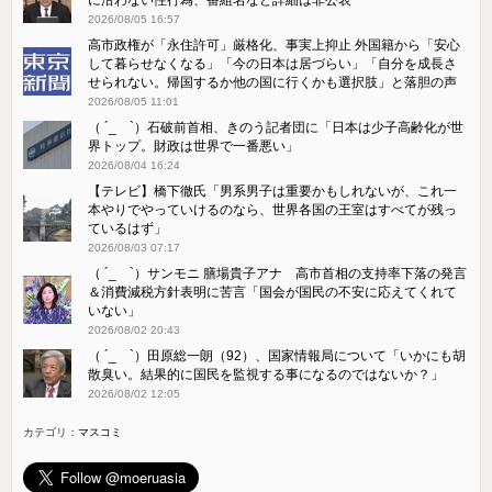
2026/08/05 16:57
高市政権が「永住許可」厳格化、事実上抑止 外国籍から「安心
して暮らせなくなる」「今の日本は居づらい」「自分を成長さ
せられない。帰国するか他の国に行くかも選択肢」と落胆の声
2026/08/05 11:01
（ ´_ゝ`）石破前首相、きのう記者団に「日本は少子高齢化が世
界トップ。財政は世界で一番悪い」
2026/08/04 16:24
【テレビ】橋下徹氏「男系男子は重要かもしれないが、これ一
本やりでやっていけるのなら、世界各国の王室はすべてが残っ
ているはず」
2026/08/03 07:17
（ ´_ゝ`）サンモニ 膳場貴子アナ 高市首相の支持率下落の発言
＆消費減税方針表明に苦言「国会が国民の不安に応えてくれて
いない」
2026/08/02 20:43
（ ´_ゝ`）田原総一朗（92）、国家情報局について「いかにも胡
散臭い。結果的に国民を監視する事になるのではないか？」
2026/08/02 12:05
カテゴリ：
マスコミ