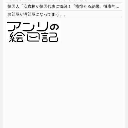
韓国人「安貞桓が韓国代表に激怒！『惨憺たる結果、徹底的な刷新が必要だ』と監督や協会を痛烈批判」
お部屋が汚部屋になってまう、、