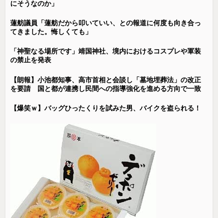
にそうなのか」
蓮舫議員「蓮舫だから叩いていい、との報道に何度も向き合っ
てきました。悔しくても」
「神聖なる場所です」靖国神社、境内におけるコスプレや軍装
の禁止を発表
【朗報】小池都知事、高市首相と会談し「墓地埋葬法」の改正
を要請 国と都が連携し民間への指導強化を進める方向で一致
【爆笑ｗ】バッグひったくりを試みた男、バイクを盗られる！