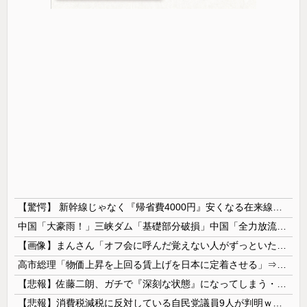
【驚愕】 新幹線じゃなく『帰省費4000円』安くなる在来線で帰省した結果ｗｗｗｗｗ
中国「大豪雨！」三峡ダム「基礎部分破損」中国「全力放流！」台風13号「中国上陸予測」台風15号「中国接近（画像」中国「台風同時上陸！（穀物生産が...
【画像】まんさん「オフ会に呼んだ覚えない人がずっといたので晒すわ」（パシャ）
高市総理「物価上昇を上回る賃上げを日本に定着させる」⇒ 国家公務員月給3.51％増へ
【悲報】佐藤二朗、ガチで『深刻な状態』になってしまう・・・・
【悲報】消費税減税に反対している自民党議員9人が判明ｗｗｗｗｗｗ