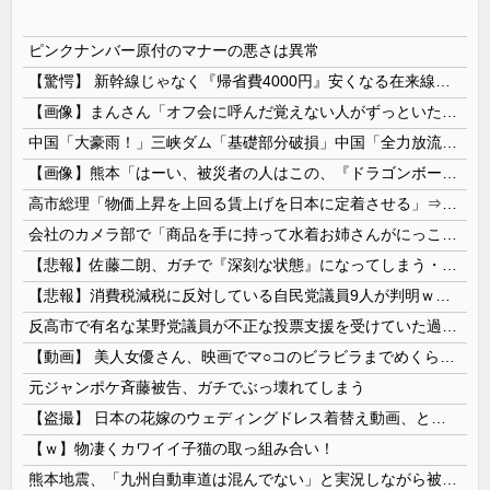
ピンクナンバー原付のマナーの悪さは異常
【驚愕】 新幹線じゃなく『帰省費4000円』安くなる在来線で帰省した結果ｗｗｗｗｗ
【画像】まんさん「オフ会に呼んだ覚えない人がずっといたので晒すわ」（パシャ）
中国「大豪雨！」三峡ダム「基礎部分破損」中国「全力放流！」台風13号「中国上陸予測」台風15号「中国接近（画像」中国「台風同時上陸！（穀物生産が...
【画像】熊本「はーい、被災者の人はこの、『ドラゴンボールの家』みたいな奴の中で過ごしてねー」
高市総理「物価上昇を上回る賃上げを日本に定着させる」⇒ 国家公務員月給3.51％増へ
会社のカメラ部で「商品を手に持って水着お姉さんがにっこり」を撮影、だがお姉さんは素人アルバイトで親バレした結果……
【悲報】佐藤二朗、ガチで『深刻な状態』になってしまう・・・・
【悲報】消費税減税に反対している自民党議員9人が判明ｗｗｗｗｗｗ
反高市で有名な某野党議員が不正な投票支援を受けていた過去が発掘、「説明責任があるのでは？」と揶揄されており……
【動画】 美人女優さん、映画でマ○コのビラビラまでめくらせてしまうｗｗｗｗｗｗ
元ジャンポケ斉藤被告、ガチでぶっ壊れてしまう
【盗撮】 日本の花嫁のウェディングドレス着替え動画、とんでもない神乳だと海外で話題に
【ｗ】物凄くカワイイ子猫の取っ組み合い！
熊本地震、「九州自動車道は混んでない」と実況しながら被災地へ向かう有名アナなどに批判殺到 全国紙記者「最新の状況をいち早く伝えることは報道機関としての責務」「情報を取り上げることには大きな意義がある」