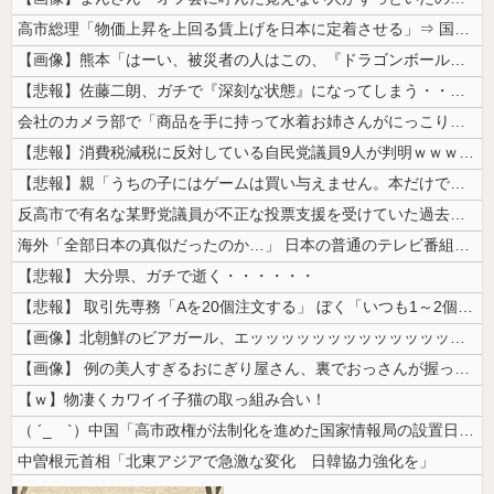
高市総理「物価上昇を上回る賃上げを日本に定着させる」⇒ 国家公務員月...
【画像】熊本「はーい、被災者の人はこの、『ドラゴンボールの家』みたいな...
【悲報】佐藤二朗、ガチで『深刻な状態』になってしまう・・・・
会社のカメラ部で「商品を手に持って水着お姉さんがにっこり」を撮影、だが...
【悲報】消費税減税に反対している自民党議員9人が判明ｗｗｗｗｗｗ
【悲報】親「うちの子にはゲームは買い与えません。本だけで十分」→結果ｗ...
反高市で有名な某野党議員が不正な投票支援を受けていた過去が発掘、「説明...
海外「全部日本の真似だったのか…」 日本の普通のテレビ番組が最新SNS...
【悲報】 大分県、ガチで逝く・・・・・・
【悲報】 取引先専務「Aを20個注文する」 ぼく「いつも1～2個しか使...
【画像】北朝鮮のビアガール、エッッッッッッッッッッッッッッッッッ！
【画像】 例の美人すぎるおにぎり屋さん、裏でおっさんが握っていたｗｗｗ...
【ｗ】物凄くカワイイ子猫の取っ組み合い！
（ ´_ゝ`）中国「高市政権が法制化を進めた国家情報局の設置日が7月3...
中曽根元首相「北東アジアで急激な変化 日韓協力強化を」