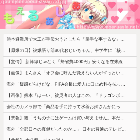
熊本避難所で大工が手伝おうとしたら「勝手な事するな」と行政側に止められた！との証言、内容があまりに胡散臭すぎた結果……
【原爆の日】被爆語り部80代おじいちゃん、中学生に「核を持たないで日本を守れますか？」「日本も原爆を持たないと負ける！」と言われ絶句 ………
【驚愕】 新幹線じゃなく『帰省費4000円』安くなる在来線で帰省した結果ｗｗｗｗｗ
【画像】まんさん「オフ会に呼んだ覚えない人がずっといたので晒すわ」（パシャ）
海外「疑惑だらけだな」FIFA会長に愛人に口止め料を払っていた疑惑（海外の反応）
【画像】熊本「はーい、被災者の人はこの、『ドラゴンボールの家』みたいな奴の中で過ごしてねー」
会社のカメラ部で「商品を手に持って水着お姉さんがにっこり」を撮影、だがお姉さんは素人アルバイトで親バレした結果……
【悲報】親「うちの子にはゲームは買い与えません。本だけで十分」→結果ｗｗｗ
海外「全部日本の真似だったのか…」 日本の普通のテレビ番組が最新SNSの数十年先を行っていたと話題に