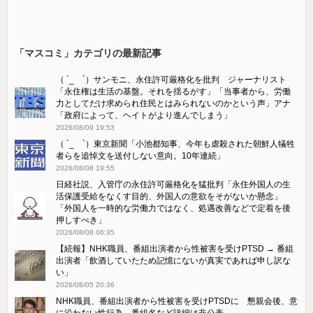
「マスコミ」カテゴリの最新記事
（ ´_ゝ`）サンモニ、永住許可厳格化を批判 ジャーナリスト
「永住権は生活の基盤。それを揺るがす」「当事者から、労働
力としてだけ求められ住民とはみられないのかという声」アナ
「政府によって、ヘイトがより進んでしまう」
2026/08/09 19:53
（ ´_ゝ`）東京新聞「小池都知事、今年も虐殺された朝鮮人犠牲
者らを追悼文を送付しない意向。10年連続」
2026/08/08 19:55
日経社説、入管庁の永住許可厳格化を猛批判「永住外国人の生
活保護受給をなくす目的、外国人の意欲をそがないか懸念」
「外国人を一時的な労働力ではなく、処遇改善などで定着を後
押しすべき」
2026/08/08 06:35
【続報】NHK職員、番組出演者から性被害を受けPTSD → 番組
出演者「飲酒していたため記憶にないが真実であれば申し訳な
い」
2026/08/05 20:36
NHK職員、番組出演者から性被害を受けPTSDに 懇親会後、意
に沿わない性行為、番組名など詳細は非公表