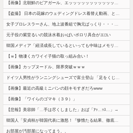
【画像】北朝鮮のビアガール、エッッッッッッッッッッッッッッッッッ！
【盗撮】 日本の花嫁のウェディングドレス着替え動画、とんでもない神乳だと海外で話題に
女子プロレスラーさん、地上波番組で胸元ぱっくり・・・（※画像あり）
元子役の紫堂るいの競泳水着お○ぱいポロリ具合がエ□い
韓国メディア「経済成長しているといっても中味はメモリ価格だけ。雇用増加見通しが半減してしまった」……韓国の内需不況は根強い状況っすね
【ｗ】物凄くカワイイ子猫の取っ組み合い！
【画像】カップヌードル、限界突破ｗｗｗ
ドイツ人男性がランニングシューズで富士登山 「足をくじいて動けない」
【画像】最近の高級ミニバンの顔キモすぎだろwww
【画像】「ワイらのゴマキ（３９）」
【悲報】美容師「…手は尽くしました」おば「ｱｯ…ｯｽ…」→
韓国人「安貞桓が韓国代表に激怒！『惨憺たる結果、徹底的な刷新が必要だ』と監督や協会を痛烈批判」
お部屋が汚部屋になってまう、、