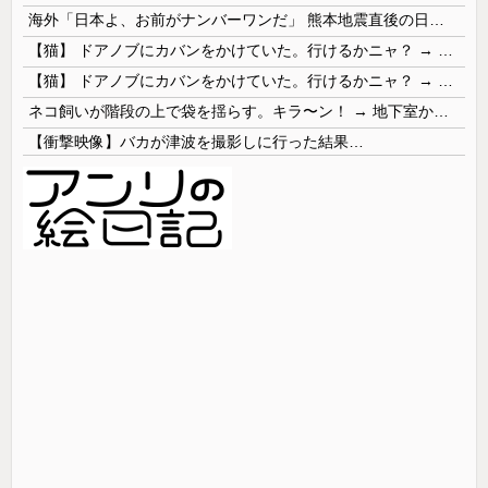
海外「日本よ、お前がナンバーワンだ」 熊本地震直後の日本の対応のスピードに世界が衝撃
【猫】 ドアノブにカバンをかけていた。行けるかニャ？ → 猫はこうなります…
【猫】 ドアノブにカバンをかけていた。行けるかニャ？ → 猫はこうなります…
ネコ飼いが階段の上で袋を揺らす。キラ〜ン！ → 地下室からヤツが現れる…
【衝撃映像】バカが津波を撮影しに行った結果…