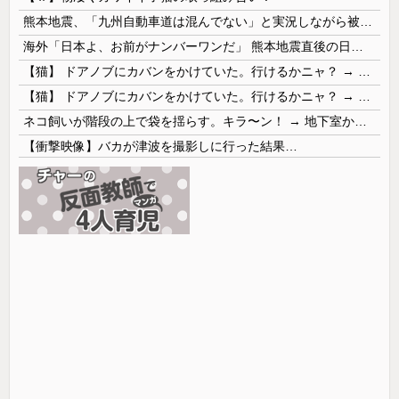
熊本地震、「九州自動車道は混んでない」と実況しながら被災地へ向かう有名アナなどに批判殺到 全国紙記者「最新の状況をいち早く伝えることは報道機関としての責務」「情報を取り上げることには大きな意義がある」
海外「日本よ、お前がナンバーワンだ」 熊本地震直後の日本の対応のスピードに世界が衝撃
【猫】 ドアノブにカバンをかけていた。行けるかニャ？ → 猫はこうなります…
【猫】 ドアノブにカバンをかけていた。行けるかニャ？ → 猫はこうなります…
ネコ飼いが階段の上で袋を揺らす。キラ〜ン！ → 地下室からヤツが現れる…
【衝撃映像】バカが津波を撮影しに行った結果…