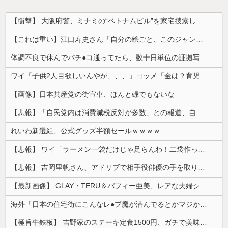
【衝撃】 大阪府警、ミナミの“ベトナムビル”を家宅捜索した結果・・・・・・
【これは重い】江口寿史さん「自分の絵ごと、このジャンルはそろそろ終わりかな」
体調不良で休んでパチ●コ通ってたら、数十日単位の証拠写真撮られて会社クビになった
ワイ「子供2人目欲しいんやが、、、」ヨッメ「金は？育児は？私の仕事は？キャリアは？」
【画像】日本共産党の街宣車、ほんと碌でもないな
【悲報】「自民党内は消費減税反対が多数」との報道、自民議員の内部証言と食い違うｗｗｗｗ
れいわ新選組、公式グッズ半額セールｗｗｗｗ
【悲報】 ワイ「ラーメン一袋だけじゃ足らんわ！二袋作ったろ！」→結果ｗｗｗ
【悲報】 吉岡里帆さん、アドリブで相手役俳優の手を取りお○ぱいに押し当てる
【最新画像】 GLAY・TERU＆パフィー亜美、レアな夫婦ショットを公開してしまう！
海外「日本の住宅街にこんなレ●プ魔が潜んでるとかマジかよ…さすがHENTAIの国…」
【極旨牛鉄板】 吉野家のステーキ定食1500円、ガチで美味そうｗｗｗ