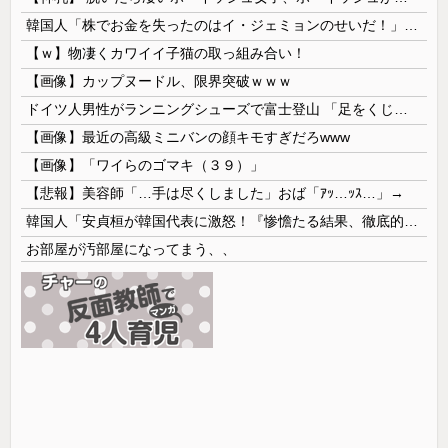
韓国人「株でお金を失ったのはイ・ジェミョンのせいだ！」として支持率が右肩下がりに……まあ、本当にその側面があるので救えないんですが
【ｗ】物凄くカワイイ子猫の取っ組み合い！
【画像】カップヌードル、限界突破ｗｗｗ
ドイツ人男性がランニングシューズで富士登山 「足をくじいて動けない」
【画像】最近の高級ミニバンの顔キモすぎだろwww
【画像】「ワイらのゴマキ（３９）」
【悲報】美容師「…手は尽くしました」おば「ｱｯ…ｯｽ…」→
韓国人「安貞桓が韓国代表に激怒！『惨憺たる結果、徹底的な刷新が必要だ』と監督や協会を痛烈批判」
お部屋が汚部屋になってまう、、