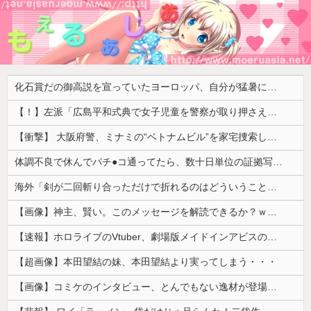
化石賞だの御高説を宣っていたヨーロッパ、自分が猛暑に襲われると為すすべべもなくダメージを受けてしまい……
【！】左派「広島平和式典で女子児童を警察が取り押さえて無理矢理、排除しました！」 → ネット特定班「女児？全学連のプロ活動家では？」
【衝撃】 大阪府警、ミナミの“ベトナムビル”を家宅捜索した結果・・・・・・
体調不良で休んでパチ●コ通ってたら、数十日単位の証拠写真撮られて会社クビになった
海外「剣が二回斬り合っただけで折れるのはどういうことなんだ」満点なのに二度と起動しない理由…
【画像】神主、賢い。このメッセージを解読できるか？ｗｗｗｗ
【速報】ホロライブのVtuber、劇場版メイドインアビスの主題歌決定wwwwwwwwww
【超画像】本田望結の妹、本田望結より実ってしまう・・・
【画像】コミケのインタビュー、とんでもない逸材が登場ｗｗｗｗｗｗ 【Pickup07092041】