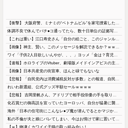
【衝撃】 大阪府警、ミナミの“ベトナムビル”を家宅捜索した結果・・・・・・
体調不良で休んでパチ●コ通ってたら、数十日単位の証拠写真撮られて会社クビになった
【これは重い】江口寿史さん「自分の絵ごと、このジャンルはそろそろ終わりかな」
【画像】神主、賢い。このメッセージを解読できるか？ｗｗｗｗ
ワイ「子供2人目欲しいんやが、、、」ヨッメ「金は？育児は？私の仕事は？キャリアは？」
【速報】ホロライブのVtuber、劇場版メイドインアビスの主題歌決定wwwwwwwwww
【画像】日本共産党の街宣車、ほんと碌でもないな
【悲報】「自民党内は消費減税反対が多数」との報道、自民議員の内部証言と食い違うｗｗｗｗ
れいわ新選組、公式グッズ半額セールｗｗｗｗ
【悲報】 吉岡里帆さん、アドリブで相手役俳優の手を取りお○ぱいに押し当てる
化石賞だの御高説を宣っていたヨーロッパ、自分が猛暑に襲われると為すすべべもなくダメージを受けてしまい……
海外「日本の住宅街にこんなレ●プ魔が潜んでるとかマジかよ…さすがHENTAIの国…」
私の不倫が夫と娘にバレてしまい、今はお情けで家に置いてもらっている状態です。行為を娘に見られていたなんて全く気付きませんでした。娘の「汚...
【ｗ】物凄くカワイイ子猫の取っ組み合い！