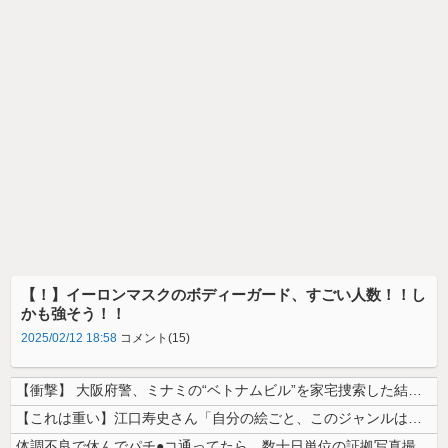
【！】イーロンマスクのボディーガード、すごい人数！！し
かも強そう！！
2025/02/12 18:58
コメント(15)
【衝撃】 大阪府警、ミナミの“ベトナムビル”を家宅捜索した結果・・・・...
【これは重い】江口寿史さん「自分の絵ごと、このジャンルはそろそろ終わり...
体調不良で休んでパチ●コ通ってたら、数十日単位の証拠写真撮られて会社ク...