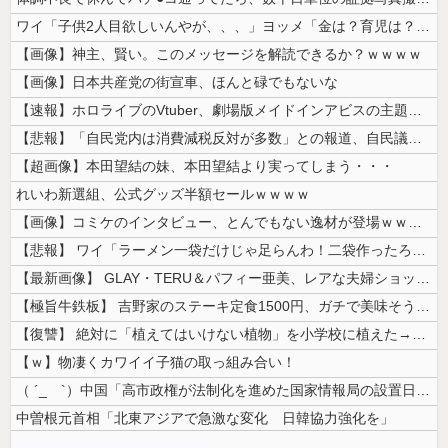
ワイ「子供2人目欲しいんやが、、、」ヨッメ「金は？育児は？私の仕事は？...
【画像】神主、賢い。このメッセージを解読できるか？ｗｗｗｗ
【画像】日本共産党の街宣車、ほんと碌でもないな
【速報】ホロライブのVtuber、劇場版メイドインアビスの主題歌決定w...
【悲報】「自民党内は消費減税反対が多数」との報道、自民議員の内部証言と...
【超画像】本田望結の妹、本田望結より実ってしまう・・・
れいわ新選組、公式グッズ半額セールｗｗｗｗ
【画像】コミケのインタビュー、とんでもない逸材が登場ｗｗｗｗｗｗ 【P...
【悲報】 ワイ「ラーメン一袋だけじゃ足らんわ！二袋作ったろ！」→結果ｗ...
【最新画像】 GLAY・TERU＆パフィー亜美、レアな夫婦ショットを公...
【極旨牛鉄板】 吉野家のステーキ定食1500円、ガチで美味そうｗｗｗ
【復讐】 絶対に「植えてはいけない植物」を小学校に植えた→20年経って...
【ｗ】物凄くカワイイ子猫の取っ組み合い！
（ ´_ゝ`）中国「高市政権が法制化を進めた国家情報局の設置日が7月3...
中曽根元首相「北東アジアで急激な変化 日韓協力強化を」