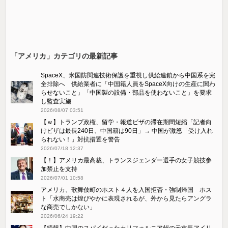
「アメリカ」カテゴリの最新記事
SpaceX、米国防関連技術保護を重視し供給連鎖から中国系を完
全排除へ 供給業者に「中国籍人員をSpaceX向けの生産に関わ
らせないこと」「中国製の設備・部品を使わないこと」を要求
し監査実施
2026/08/07 03:51
【ｗ】トランプ政権、留学・報道ビザの滞在期間短縮「記者向
けビザは最長240日、中国籍は90日」→ 中国が激怒「受け​入れ
られない！」対抗措置を警告
2026/07/18 12:37
【！】アメリカ最高裁、トランスジェンダー選手の女子競技参
加禁止を支持
2026/07/01 10:58
アメリカ、歌舞伎町のホスト４人を入国拒否・強制帰国 ホス
ト「水商売は煌びやかに表現されるが、外から見たらアングラ
な商売でしかない」
2026/06/24 19:22
【続報】中国のスパイだったカリフォルニア州の元市長アイリ