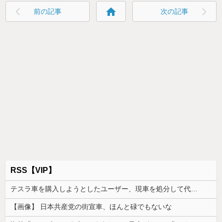
home
前の記事
次の記事
RSS【VIP】
テスラ車を購入しようとしたユーザー、現車を処分して代金を支払い、平日の納車日に予定を合わせた結果……
【画像】 日本共産党の街宣車、ほんと碌でもないな