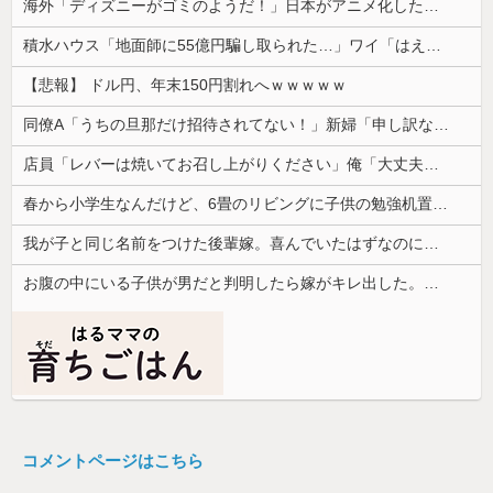
海外「ディズニーがゴミのようだ！」日本がアニメ化した米人気SF作品に絶賛の声が殺到中
積水ハウス「地面師に55億円騙し取られた…」ワイ「はえーかわいそう…会社滅茶苦茶やろなぁ」
【悲報】 ドル円、年末150円割れへｗｗｗｗｗ
同僚A「うちの旦那だけ招待されてない！」新婦「申し訳ないけど…」→披露宴の空気が一気に凍りついて…
店員「レバーは焼いてお召し上がりください」俺「大丈夫でしょ」→生で食べた瞬間、店員が血相を変えてきて…
春から小学生なんだけど、6畳のリビングに子供の勉強机置くのって無理だよね
我が子と同じ名前をつけた後輩嫁。喜んでいたはずなのに、突然子供を拒絶するようになり…
お腹の中にいる子供が男だと判明したら嫁がキレ出した。嫁はどうしても女が欲しかったらしく...
コメントページはこちら