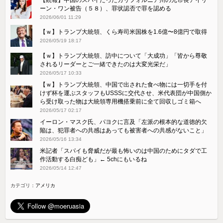
ーン・ワン被告（５８）、罪状認否で罪を認める
2026/06/01 11:29
【ｗ】トランプ大統領、くら寿司米国株を1.6億〜8億円で取得
2026/05/19 18:17
【ｗ】トランプ大統領、訪中について「大成功」「皆から尊敬
されるリーダーとご一緒できたのは大変光栄だ」
2026/05/17 10:33
【ｗ】トランプ大統領、中国で出された食べ物には一切手を付
けず杯を運ぶスタッフもUSSSに交代させ、米代表団が中国側か
ら受け取った物は大統領専用機搭乗前に全て回収しゴミ箱へ
2026/05/17 02:17
イーロン・マスク氏、パヨクに言及「左派の根本的な道徳的欠
陥は、犯罪者への共感はあっても被害者への共感がないこと」
2026/05/16 13:34
米記者「スパイも脅威だが最も怖いのは中国のためにタダで工
作活動する白痴ども」← 5chにもいるね
2026/05/14 12:47
カテゴリ：
アメリカ