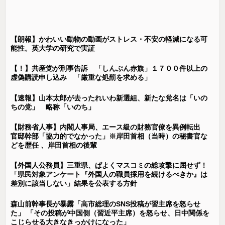
【朗報】かわいい動物の動画がストレス・不安の軽減になる可
能性。英大学の研究で実証
【！】共産党が刑事告訴 「しんぶん赤旗」１７００件以上の
虚偽購読申し込み 「厳重な処罰を求める」
【速報】山本太郎が去ったれいわ新選組、新たな党名は「いの
ちの党」 略称「いのち」
【財務省人事】内閣人事局、エース級の財務官僚を異例転出
官邸幹部「協力的でなかった」※岸田首相（当時）の秘書官な
どを歴任 、岸田首相の後輩
【外国人公務員】三重県、ぱよくマスコミの総攻撃に屈せず！
「県民対象アンケート『外国人の職員採用を続けるべきか』は
差別に該当しない」結果を公表する方針
森山前幹事長が暴露「高市総理のSNS投稿が習主席を怒らせ
た」 「その投稿が中国側（習近平主席）を怒らせ、日中関係を
こじらせる大きなきっかけになった」