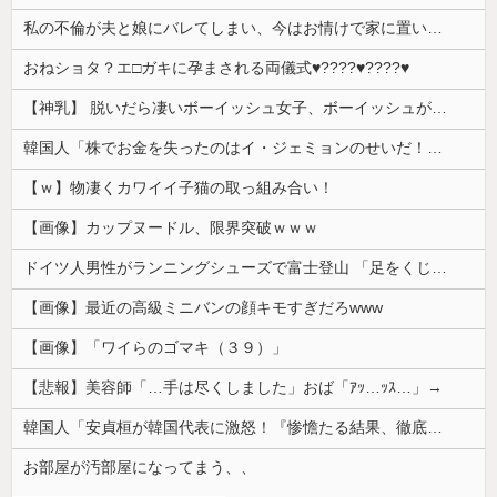
私の不倫が夫と娘にバレてしまい、今はお情けで家に置いてもらっている状態です。行為を娘に見られていたなんて全く気付きませんでした。娘の「汚...
おねショタ？エ□ガキに孕まされる両儀式♥️????♥️????♥️
【神乳】 脱いだら凄いボーイッシュ女子、ボーイッシュがどうでも良くなる ”お○ぱい” がこちらｗｗｗｗｗ
韓国人「株でお金を失ったのはイ・ジェミョンのせいだ！」として支持率が右肩下がりに……まあ、本当にその側面があるので救えないんですが
【ｗ】物凄くカワイイ子猫の取っ組み合い！
【画像】カップヌードル、限界突破ｗｗｗ
ドイツ人男性がランニングシューズで富士登山 「足をくじいて動けない」
【画像】最近の高級ミニバンの顔キモすぎだろwww
【画像】「ワイらのゴマキ（３９）」
【悲報】美容師「…手は尽くしました」おば「ｱｯ…ｯｽ…」→
韓国人「安貞桓が韓国代表に激怒！『惨憺たる結果、徹底的な刷新が必要だ』と監督や協会を痛烈批判」
お部屋が汚部屋になってまう、、