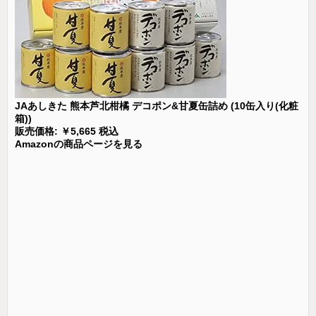
JAあしきた 熊本芦北柑橘 デコポン&甘夏缶詰め (10缶入り(化粧
箱))
販売価格: ￥5,665 税込
Amazonの商品ページを見る