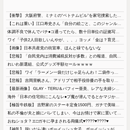
【衝撃】 大阪府警、ミナミの“ベトナムビル”を家宅捜索した結果・・・・・・
【これは重い】江口寿史さん「自分の絵ごと、このジャンルはそろそろ終わりかな」
体調不良で休んでパチ●コ通ってたら、数十日単位の証拠写真撮られて会社クビになった
ワイ「子供2人目欲しいんやが、、、」ヨッメ「金は？育児は？私の仕事は？キャリアは？」
【画像】日本共産党の街宣車、ほんと碌でもないな
【悲報】「自民党内は消費減税反対が多数」との報道、自民議員の内部証言と食い違うｗｗｗｗ
れいわ新選組、公式グッズ半額セールｗｗｗｗ
【悲報】 ワイ「ラーメン一袋だけじゃ足らんわ！二袋作ったろ！」→結果ｗｗｗ
【悲報】 吉岡里帆さん、アドリブで相手役俳優の手を取りお○ぱいに押し当てる
【最新画像】 GLAY・TERU＆パフィー亜美、レアな夫婦ショットを公開してしまう！
海外「日本の住宅街にこんなレ●プ魔が潜んでるとかマジかよ…さすがHENTAIの国…」
【極旨牛鉄板】 吉野家のステーキ定食1500円、ガチで美味そうｗｗｗ
私の不倫が夫と娘にバレてしまい、今はお情けで家に置いてもらっている状態です。行為を娘に見られていたなんて全く気付きませんでした。娘の「汚...
おねショタ？エ□ガキに孕まされる両儀式♥️????♥️????♥️
【神乳】 脱いだら凄いボーイッシュ女子、ボーイッシュがどうでも良くなる ”お○ぱい” がこちらｗｗｗｗｗ