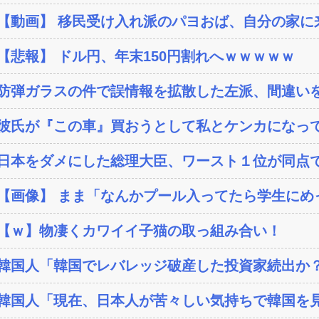
【動画】 移民受け入れ派のパヨおば、自分の家に来
【悲報】 ドル円、年末150円割れへｗｗｗｗｗ
防弾ガラスの件で誤情報を拡散した左派、間違いを
彼氏が『この車』買おうとして私とケンカになっ
日本をダメにした総理大臣、ワースト１位が同点
【画像】 まま「なんかプール入ってたら学生にめ
【ｗ】物凄くカワイイ子猫の取っ組み合い！
韓国人「韓国でレバレッジ破産した投資家続出か？‥損
韓国人「現在、日本人が苦々しい気持ちで韓国を見