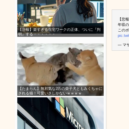
【悲報
年収の
【悲報】楽すぎる在宅ワークの正体、ついに『判
この
明』する・・・・・・
pic.tw
— マサ
【たまらん】無邪気な2匹の柴子犬ともみくちゃに
される猫！可愛いさしかないｗｗｗｗ