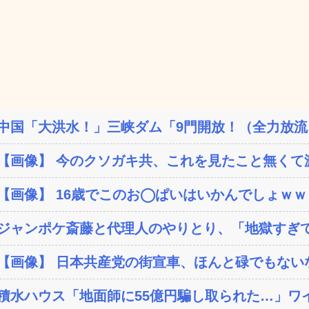
中国「大洪水！」三峡ダム「9門開放！（全力放流」
【画像】 今のクソガキ共、これを見たこと無くて渡
【画像】 16歳でこのお◯ぱいはいかんでしょｗ
ジャンポケ斎藤と代理人のやりとり、「地獄すぎて
【画像】 日本共産党の街宣車、ほんと碌でもない
積水ハウス「地面師に55億円騙し取られた…」ワイ