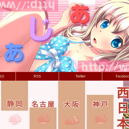
紹介
RSS
Twitter
Facebo