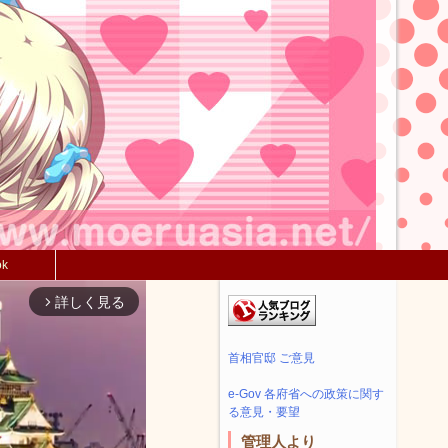
ok
詳しく見る
arrow_forward_ios
首相官邸 ご意見
e-Gov 各府省への政策に関す
る意見・要望
管理人より