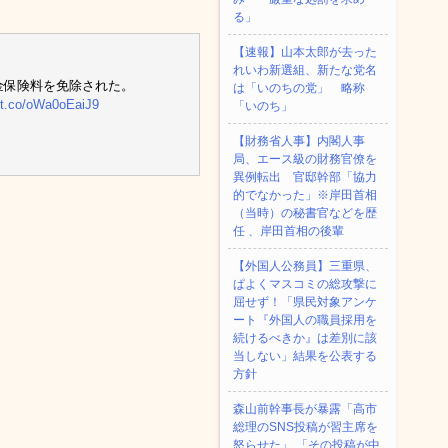
る」
【速報】山本太郎が去った
れいわ新選組、新たな党名
年金保険料を免除された。
は「いのちの党」 略称
//t.co/oWa0oEaiJ9
「いのち」
【財務省人事】内閣人事
局、エース級の財務官僚を
異例転出 官邸幹部「協力
的でなかった」※岸田首相
（当時）の秘書官などを歴
任 、岸田首相の後輩
【外国人公務員】三重県、
ぱよくマスコミの総攻撃に
屈せず！「県民対象アンケ
ート『外国人の職員採用を
続けるべきか』は差別に該
当しない」結果を公表する
方針
森山前幹事長が暴露「高市
総理のSNS投稿が習主席を
怒らせた」 「その投稿が中