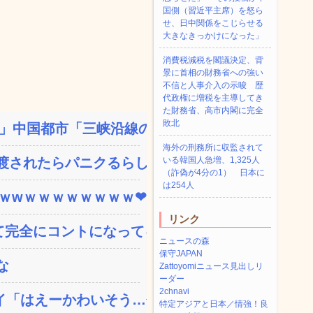
国側（習近平主席）を怒ら
せ、日中関係をこじらせる
大きなきっかけになった」
消費税減税を閣議決定、背
景に首相の財務省への強い
不信と人事介入の示唆 歴
代政権に増税を主導してき
た財務省、高市内閣に完全
敗北
中国都市「三峡沿線の道...
海外の刑務所に収監されて
されたらパニクるらしい...
いる韓国人急増、1,325人
（詐偽が4分の1） 日本に
は254人
ｗｗwｗｗｗｗｗｗｗｗ❤
リンク
完全にコントになってる…...
ニュースの森
保守JAPAN
な
Zattoyomiニュース見出しリ
ーダー
2chnavi
「はえーかわいそう…会...
特定アジアと日本／情強！良