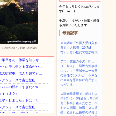
今年もよろしくおねがいしま
す(´・ω・`)
手洗い・うがい・睡眠・栄養
もお願いいたします
最新記事
東大調査「外国人受け入れ
反対」大幅増（20.7pt
Powered by 
GliaStudios
増）、若い世代で増加幅大
デニー支援の小沢一郎氏
Mute
（一般人）、辺野古沖事故
について「玉城デニー知事
の責任ではないが、不幸な
出来事を悪宣伝に利用する
人がいる」
太陽光発電所で、銅線およ
そ2.2トン（時価およそ330
万円相当）盗んだなど、ベ
トナム国籍（無職）２人逮
捕、盗まれた銅線の半分は