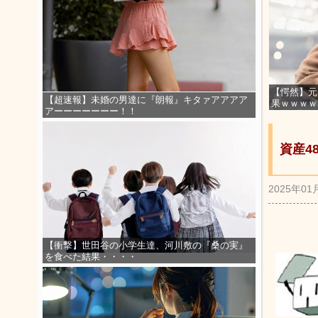
【愕然】元
【超速報】未婚の男達に『朗報』キタァアアアア
果ｗｗｗｗ
アーーーーーーー！！
資産4
2025年01
【衝撃】世田谷の小学生達、河川敷の『桑の実』
を食べた結果・・・・