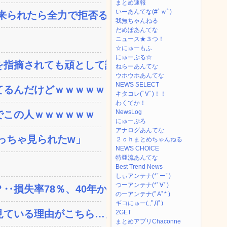
まとめ速報
いーあんてな(#ﾟｗﾟ)
られたら全力で拒否るｗ...
我無ちゃんねる
だめぽあんてな
ニュース★３つ！
☆にゅーもふ
にゅーぷる☆
指摘されても頑として認め...
ねらーあんてな
ウホウホあんてな
NEWS SELECT
てるんだけどｗｗｗｗｗｗ
キタコレ(ﾟ∀ﾟ)！！
わくてか！
NewsLog
でこの人ｗｗｗｗｗｗ
にゅーぷろ
アナログあんてな
っちゃ見られたw」
２ｃｈまとめちゃんねる
NEWS CHOICE
特亜流あんてな
Best Trend News
しぃアンテナ(*ﾟーﾟ)
つーアンテナ(*ﾟ∀ﾟ)
失率78％、40年か...
のーアンテナ(ﾟAﾟ* )
ギコにゅー(,,ﾟДﾟ)
ている理由がこちら…」→...
2GET
まとめアプリChaconne