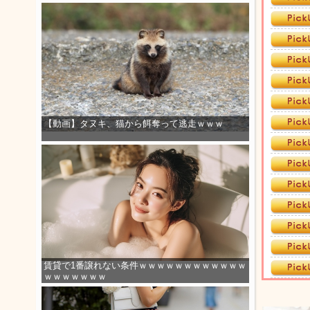
【動画】タヌキ、猫から餌奪って逃走ｗｗｗ
賃貸で1番譲れない条件ｗｗｗｗｗｗｗｗｗｗｗｗ
ｗｗｗｗｗｗｗ