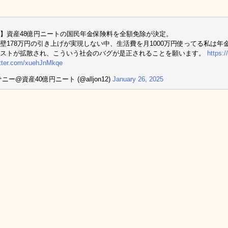
】資産48億円ニートの国民年金保険料を全額免除が決定。
壁178万円の引き上げが実現しない中、生活費を月1000万円使ってる私は
ポストが拡散され、こういう社会のバグが是正されることを願います。
https:
itter.com/xuehJnMkqe
ニー@資産40億円ニート (@alljon12)
January 26, 2025