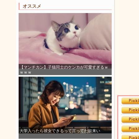
オススメ
【マンチカン】子猫同士のケンカが可愛すぎるｗ
ｗｗｗ
大学入ったら彼女できるって言ってた奴来い