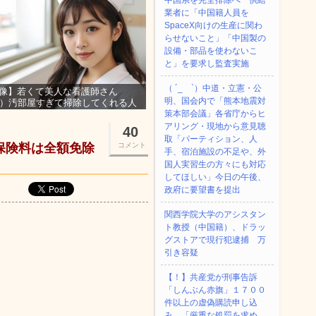
中国系を完全排除へ 供給
業者に「中国籍人員を
SpaceX向けの生産に関わ
らせないこと」「中国製の
設備・部品を使わないこ
と」を要求し監査実施
（ ´_ゝ`）中道・立憲・公
像】若くて美人な看護師さん
明、国会内で「熊本地震対
3）汚部屋すぎて掃除してくれる人
集ｗｗｗ
策本部会議」各省庁からヒ
アリング・現地から意見聴
40
取「パーティション、人
金保険料は全額免除
コメント
手、宿泊施設の不足や、外
国人実習生の方々にも対応
してほしい」今日の午後、
政府に要望書を提出
関西学院大学のアシスタン
ト教授（中国籍）、ドラッ
グストアで現行犯逮捕 万
引き容疑
【！】共産党が刑事告訴
「しんぶん赤旗」１７００
件以上の虚偽購読申し込
み 「厳重な処罰を求め