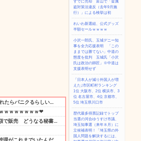
すでに売却 富山で「金属
盗対策法違反（去年9月施
行）」による検挙は初
れいわ新選組、公式グッズ
半額セールｗｗｗｗ
小沢一郎氏、玉城デニー知
事を全力応援表明 「この
ままでは勝てない」中道の
態度を批判 玉城氏「小沢
氏は政治の師匠」※中道は
支援表明せず
「日本人が減り外国人が増
えた｣市区町村ランキング
1位 大阪市、2位 横浜市、3
位 名古屋市、4位 京都市、
5位 埼玉県川口市
歴代最多得票記録でトップ
当選の河合ゆうすけ市議、
埼玉知事選（来年８月）に
立候補表明！「埼玉県の外
国人問題を解決するには、