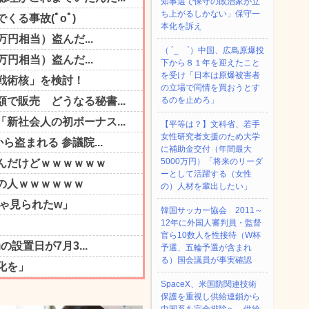
知事選で保守の政治家が立
ち上がるしかない」保守一
本化を訴え
（ ´_ゝ`）中国、広島原爆投
下から８１年を迎えたこと
を受け「日本は原爆被害者
の立場で同情を買おうとす
るのを止めろ」
【平等は？】文科省、若手
女性研究者支援のため大学
に補助金交付（年間最大
5000万円）「将来のリーダ
ーとして活躍する（女性
の）人材を輩出したい」
韓国サッカー協会 2011～
12年に外国人審判員・監督
官ら10数人を性接待（W杯
予選、五輪予選が含まれ
る）国会議員が事実確認
SpaceX、米国防関連技術
保護を重視し供給連鎖から