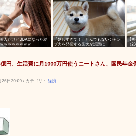
美人だけどBBAになった結
「嬉しすぎて！」とんでもないジャン
【画
ｗｗｗｗｗｗｗｗ
プ力を発揮する柴犬が話題に
（2
を募
8億円、生活費に月1000万円使うニートさん、国民年
月26日20:09 / カテゴリ：
経済