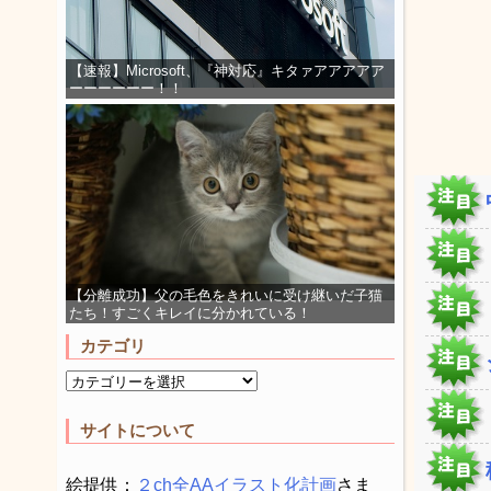
【速報】Microsoft、『神対応』キタァアアアアア
ーーーーーー！！
【分離成功】父の毛色をきれいに受け継いだ子猫
たち！すごくキレイに分かれている！
カテゴリ
サイトについて
絵提供：
２ch全AAイラスト化計画
さま