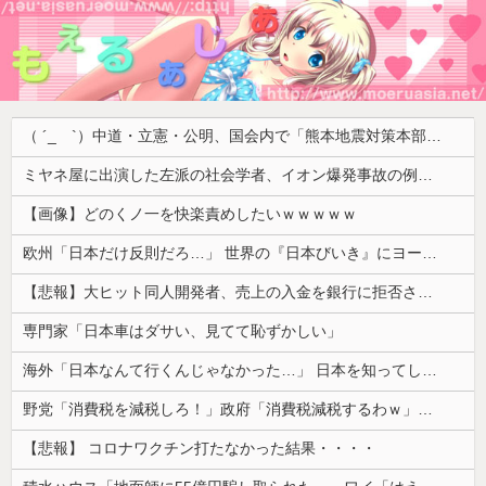
（ ´_ゝ`）中道・立憲・公明、国会内で「熊本地震対策本部会議」各省庁からヒアリング・現地から意見聴取「パーティション、人手、宿泊施設の不足や、外国人実習生の方々にも対応してほしい」今日の午後、政府に要望書を提出
ミヤネ屋に出演した左派の社会学者、イオン爆発事故の例のテナントに理解を示して……
【画像】どのくノ一を快楽責めしたいｗｗｗｗｗ
欧州「日本だけ反則だろ…」 世界の『日本びいき』にヨーロッパ全土から不満の声
【悲報】大ヒット同人開発者、売上の入金を銀行に拒否され受け取れず、多額の納税義務だけが残るｗｗｗｗｗ
専門家「日本車はダサい、見てて恥ずかしい」
海外「日本なんて行くんじゃなかった…」 日本を知ってしまったディズニー信者、帰国後『本家』に失望する事態に
野党「消費税を減税しろ！」政府「消費税減税するわｗ」野党「消費税を減税するな！」
【悲報】 コロナワクチン打たなかった結果・・・・