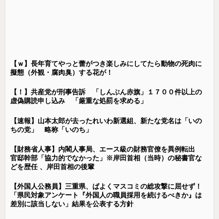
【ｗ】長年育てやっと蕾がつき楽しみにしてたら動物の死肉に
擬態（外観・腐肉臭）する花が！
【！】共産党が刑事告訴 「しんぶん赤旗」１７００件以上の
虚偽購読申し込み 「厳重な処罰を求める」
【速報】山本太郎が去ったれいわ新選組、新たな党名は「いの
ちの党」 略称「いのち」
【財務省人事】内閣人事局、エース級の財務官僚を異例転出
官邸幹部「協力的でなかった」※岸田首相（当時）の秘書官な
どを歴任 、岸田首相の後輩
【外国人公務員】三重県、ぱよくマスコミの総攻撃に屈せず！
「県民対象アンケート『外国人の職員採用を続けるべきか』は
差別に該当しない」結果を公表する方針