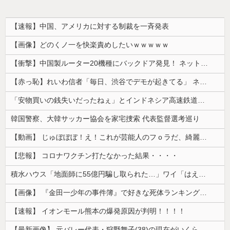
【速報】中国、アメリカに対する制裁を一斉発表
【画像】どのくノ一を快楽責めしたいｗｗｗｗｗ
【衝撃】中国製ルーター20機種にバックドア発見！ ネットに繋ぐだけで35秒ごとに中国のサーバーと通信
【赤っ恥】れいわ信者「毎日、渋谷でデモが起きてる」 ネット「参加者の少なさを隠すために通行人に混じってるのリプ欄でバラされてて草」
「安物買いの銭失いだったねぇ」とインドネシア高速鉄道の最終処分に日本側騒然、国家予算は使わないというと何が財源なんだ？
韓国警察、大韓サッカー協会を家宅捜索 代表監督選考巡り
【動画】 じゅぼぼぼ！え！これが芸能人のフｏラだ、綺麗な顔とお口でこんなことしているだ 笑
【悲報】 コロナワクチン打たなかった結果・・・・
積水ハウス「地面師に55億円騙し取られた…」ワイ「はえーかわいそう…会社滅茶苦茶やろなぁ」→
【画像】 『金田一少年の事件簿』で好きな死体ランキング１位がこちら！
【速報】 イオンモール熊本の爆発原因が判明！！！！
【最新画像】 元バレー代表・狩野舞子(38)の現在がいくらなんでも即ハボすぎる！