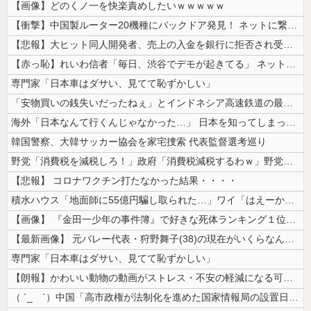
【画像】どのくノ一を快楽責めしたいｗｗｗｗｗ
【衝撃】中国製ルーター20機種にバックドア発見！ ネットに繋ぐだけで3...
【悲報】大ヒット同人開発者、売上の入金を銀行に拒否され受け取れず、多額...
【赤っ恥】れいわ信者「毎日、渋谷でデモが起きてる」 ネット「参加者の少...
専門家「日本車はダサい、見てて恥ずかしい」
「安物買いの銭失いだったねぇ」とインドネシア高速鉄道の最終処分に日本側...
海外「日本なんて行くんじゃなかった…」 日本を知ってしまったディズニー...
韓国警察、大韓サッカー協会を家宅捜索 代表監督選考巡り
野党「消費税を減税しろ！」政府「消費税減税するわｗ」野党「消費税を減税...
【悲報】 コロナワクチン打たなかった結果・・・・
積水ハウス「地面師に55億円騙し取られた…」ワイ「はえーかわいそう…会...
【画像】 『金田一少年の事件簿』で好きな死体ランキング１位がこちら！
【最新画像】 元バレー代表・狩野舞子(38)の現在がいくらなんでも即ハ...
専門家「日本車はダサい、見てて恥ずかしい」
【朗報】かわいい動物の動画がストレス・不安の軽減になる可能性。英大学の...
（ ´_ゝ`）中国「高市政権が法制化を進めた国家情報局の設置日が7月3...