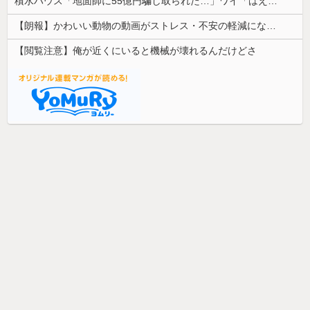
積水ハウス「地面師に55億円騙し取られた…」ワイ「はえーかわいそう…会社滅茶苦茶やろなぁ」→
【朗報】かわいい動物の動画がストレス・不安の軽減になる可能性。英大学の研究で実証
【閲覧注意】俺が近くにいると機械が壊れるんだけどさ