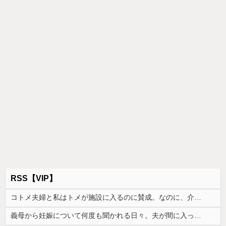
RSS【VIP】
コトメ夫婦と私はトメが施設に入るのに賛成。なのに、介護を一切しない夫だけがそれに反対して...
義母から妊娠について何度も聞かれる日々。夫が間に入ってくれたものの、状況はさらに悪化して…