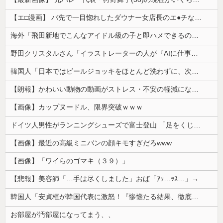
【エ□漫画】 バ先で一目惚れしたダウナー女店長のエ●チなサービスで給料0円…！弱点チクビ責めでイカせまくってわからせる…！
海外「飛田新地でこんなアイドル級の子と即ハメできるのかよ」⇒ 晒された無修正動画がコチラ
野田クリスタルさん「イラストレーターの人が『AIに仕事を奪われる』って言ってるけど、あなた達は"仕事を奪う側"じゃない？」
韓国人「日本ではビールジョッキをほとんど洗わずに、次の客に出すんだ！ これが証拠の映像だ!!」……あー、なるほどですねー。韓国には「アレ」がないんだ？
【朗報】かわいい動物の動画がストレス・不安の軽減になる可能性。英大学の研究で実証
【画像】カップヌードル、限界突破ｗｗｗ
ドイツ人男性がランニングシューズで富士登山 「足をくじいて動けない」
【画像】最近の高級ミニバンの顔キモすぎだろwww
【画像】「ワイらのゴマキ（３９）」
【悲報】美容師「…手は尽くしました」おば「ｱｯ…ｯｽ…」→
韓国人「安貞桓が韓国代表に激怒！『惨憺たる結果、徹底的な刷新が必要だ』と監督や協会を痛烈批判」
お部屋が汚部屋になってまう、、