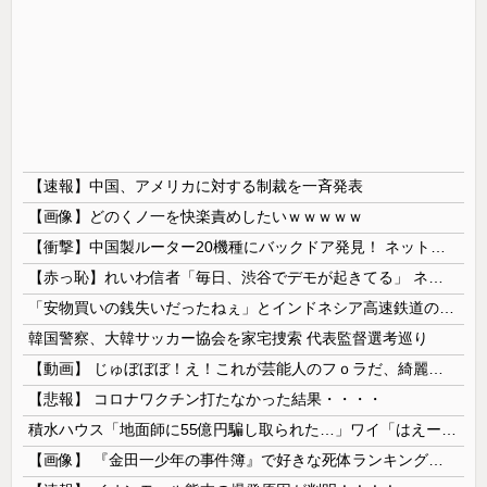
【速報】中国、アメリカに対する制裁を一斉発表
【画像】どのくノ一を快楽責めしたいｗｗｗｗｗ
【衝撃】中国製ルーター20機種にバックドア発見！ ネットに繋ぐだけで35秒ごとに中国のサーバーと通信
【赤っ恥】れいわ信者「毎日、渋谷でデモが起きてる」 ネット「参加者の少なさを隠すために通行人に混じってるのリプ欄でバラされてて草」
「安物買いの銭失いだったねぇ」とインドネシア高速鉄道の最終処分に日本側騒然、国家予算は使わないというと何が財源なんだ？
韓国警察、大韓サッカー協会を家宅捜索 代表監督選考巡り
【動画】 じゅぼぼぼ！え！これが芸能人のフｏラだ、綺麗な顔とお口でこんなことしているだ 笑
【悲報】 コロナワクチン打たなかった結果・・・・
積水ハウス「地面師に55億円騙し取られた…」ワイ「はえーかわいそう…会社滅茶苦茶やろなぁ」→
【画像】 『金田一少年の事件簿』で好きな死体ランキング１位がこちら！