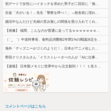
初デートで女性にハイタッチを求めた男子が二回目に「無理」と言われたらしい。
生徒「犬がいる！」先生「警察を呼べ！」→校舎前に現れた猛犬で大騒ぎになる中、ある教師が意外な行動に出て…
婚活中なんだけど夫婦の営み無しの関係を受け入れてくれる男性が全然いない
【画像】 福岡、こんなのが普通に走ってるｗｗｗｗｗｗｗｗｗｗｗｗｗｗｗｗｗｗｗｗｗｗｗｗｗｗｗｗｗｗｗｗｗｗｗｗｗｗｗｗ
（ ´_ゝ`）中道幹事長、食料品消費税2年間1%の閣議決定を批判 → 記者「中道改革連合は食料品消費税ゼロを公約に掲げていたが？」→ 階猛氏「
海外「ディズニーがゴミのようだ！」日本がアニメ化した米人気SF作品に絶賛の声が殺到中
野田クリスタルさん「イラストレーターの人が『AIに仕事を奪われる』って言ってるけど、あなた達は"仕事を奪う側"じゃない？」
【速報】 日本製メモリに世界中から注文殺到！！！ １兆５０００億円で工場増築へ
コメントページはこちら