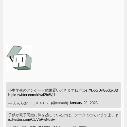
小中学生のアンケート結果置いときますね
https://t.co/UvG5dqk0B
h
pic.twitter.com/kIwd2btWj1
— えんらおー（ＲＡＯ） (@enraoh)
January 25, 2025
子供が親子同姓に絆を感じているのは、データで出ていますよ。
p
ic.twitter.com/CUVbPwNeSv