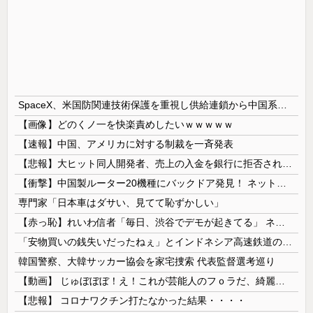
SpaceX、米国防関連技術保護を重視し供給連鎖から中国系を完全排除へ 供給業者に「中国籍人員をSpaceX向けの生産に関わらせないこと」「中国製の設備・部品を使わないこと」を要求し監査実施
【画像】どのくノ一を快楽責めしたいｗｗｗｗｗ
【速報】中国、アメリカに対する制裁を一斉発表
【悲報】大ヒット同人開発者、売上の入金を銀行に拒否され受け取れず、多額の納税義務だけが残るｗｗｗｗｗ
【衝撃】中国製ルーター20機種にバックドア発見！ ネットに繋ぐだけで35秒ごとに中国のサーバーと通信
専門家「日本車はダサい、見てて恥ずかしい」
【赤っ恥】れいわ信者「毎日、渋谷でデモが起きてる」 ネット「参加者の少なさを隠すために通行人に混じってるのリプ欄でバラされてて草」
「安物買いの銭失いだったねぇ」とインドネシア高速鉄道の最終処分に日本側騒然、国家予算は使わないというと何が財源なんだ？
韓国警察、大韓サッカー協会を家宅捜索 代表監督選考巡り
【動画】 じゅぼぼぼ！え！これが芸能人のフｏラだ、綺麗な顔とお口でこんなことしているだ 笑
【悲報】 コロナワクチン打たなかった結果・・・・