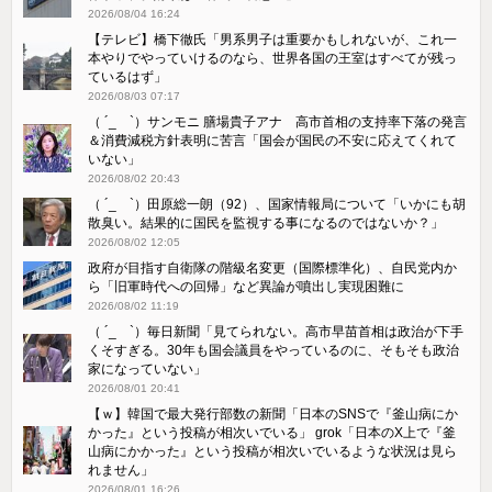
2026/08/04 16:24
【テレビ】橋下徹氏「男系男子は重要かもしれないが、これ一
本やりでやっていけるのなら、世界各国の王室はすべてが残っ
ているはず」
2026/08/03 07:17
（ ´_ゝ`）サンモニ 膳場貴子アナ 高市首相の支持率下落の発言
＆消費減税方針表明に苦言「国会が国民の不安に応えてくれて
いない」
2026/08/02 20:43
（ ´_ゝ`）田原総一朗（92）、国家情報局について「いかにも胡
散臭い。結果的に国民を監視する事になるのではないか？」
2026/08/02 12:05
政府が目指す自衛隊の階級名変更（国際標準化）、自民党内か
ら「旧軍時代への回帰」など異論が噴出し実現困難に
2026/08/02 11:19
（ ´_ゝ`）毎日新聞「見てられない。高市早苗首相は政治が下手
くそすぎる。30年も国会議員をやっているのに、そもそも政治
家になっていない」
2026/08/01 20:41
【ｗ】韓国で最大発行部数の新聞「日本のSNSで『釜山病にか
かった』という投稿が相次いでいる」 grok「日本のX上で『釜
山病にかかった』という投稿が相次いでいるような状況は見ら
れません」
2026/08/01 16:26