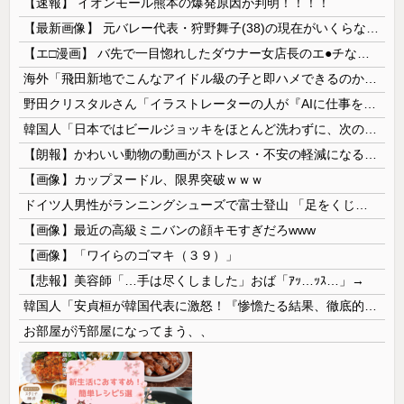
【速報】 イオンモール熊本の爆発原因が判明！！！！
【最新画像】 元バレー代表・狩野舞子(38)の現在がいくらなんでも即ハボすぎる！
【エ□漫画】 バ先で一目惚れしたダウナー女店長のエ●チなサービスで給料0円…！弱点チクビ責めでイカせまくってわからせる…！
海外「飛田新地でこんなアイドル級の子と即ハメできるのかよ」⇒ 晒された無修正動画がコチラ
野田クリスタルさん「イラストレーターの人が『AIに仕事を奪われる』って言ってるけど、あなた達は"仕事を奪う側"じゃない？」
韓国人「日本ではビールジョッキをほとんど洗わずに、次の客に出すんだ！ これが証拠の映像だ!!」……あー、なるほどですねー。韓国には「アレ」がないんだ？
【朗報】かわいい動物の動画がストレス・不安の軽減になる可能性。英大学の研究で実証
【画像】カップヌードル、限界突破ｗｗｗ
ドイツ人男性がランニングシューズで富士登山 「足をくじいて動けない」
【画像】最近の高級ミニバンの顔キモすぎだろwww
【画像】「ワイらのゴマキ（３９）」
【悲報】美容師「…手は尽くしました」おば「ｱｯ…ｯｽ…」→
韓国人「安貞桓が韓国代表に激怒！『惨憺たる結果、徹底的な刷新が必要だ』と監督や協会を痛烈批判」
お部屋が汚部屋になってまう、、