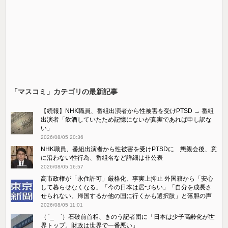
「マスコミ」カテゴリの最新記事
【続報】NHK職員、番組出演者から性被害を受けPTSD → 番組
出演者「飲酒していたため記憶にないが真実であれば申し訳な
い」
2026/08/05 20:36
NHK職員、番組出演者から性被害を受けPTSDに 懇親会後、意
に沿わない性行為、番組名など詳細は非公表
2026/08/05 16:57
高市政権が「永住許可」厳格化、事実上抑止 外国籍から「安心
して暮らせなくなる」「今の日本は居づらい」「自分を成長さ
せられない。帰国するか他の国に行くかも選択肢」と落胆の声
2026/08/05 11:01
（ ´_ゝ`）石破前首相、きのう記者団に「日本は少子高齢化が世
界トップ。財政は世界で一番悪い」