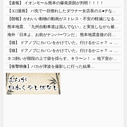
【速報】 イオンモール熊本の爆発原因が判明！！！！
【エ□漫画】 バ先で一目惚れしたダウナー女店長のエ●チなサービスで給料0円…！弱点チクビ責めでイカせまくってわからせる…！
【朗報】かわいい動物の動画がストレス・不安の軽減になる可能性。英大学の研究で実証
熊本地震、「九州自動車道は混んでない」と実況しながら被災地へ向かう有名アナなどに批判殺到 全国紙記者「最新の状況をいち早く伝えることは報道機関としての責務」「情報を取り上げることには大きな意義がある」
海外「日本よ、お前がナンバーワンだ」 熊本地震直後の日本の対応のスピードに世界が衝撃
【猫】 ドアノブにカバンをかけていた。行けるかニャ？ → 猫はこうなります…
【猫】 ドアノブにカバンをかけていた。行けるかニャ？ → 猫はこうなります…
ネコ飼いが階段の上で袋を揺らす。キラ〜ン！ → 地下室からヤツが現れる…
【衝撃映像】バカが津波を撮影しに行った結果…