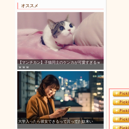
オススメ
【マンチカン】子猫同士のケンカが可愛すぎるｗ
ｗｗｗ
大学入ったら彼女できるって言ってた奴来い