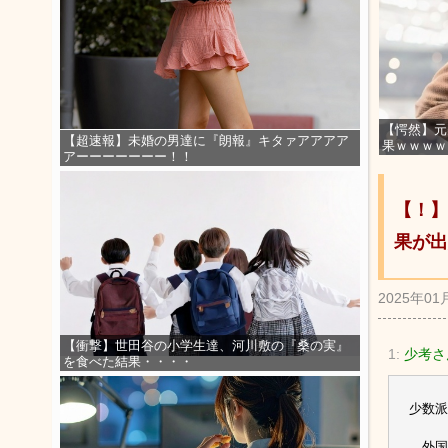
【愕然】元
【超速報】未婚の男達に『朗報』キタァアアアア
果ｗｗｗｗ
アーーーーーーー！！
【！】
果が出
2025年01
【衝撃】世田谷の小学生達、河川敷の『桑の実』
1:
少考さ
を食べた結果・・・・
少数派
外国