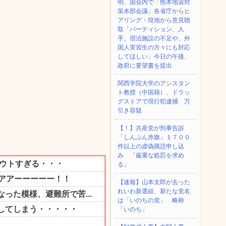
明、国会内で「熊本地震対
策本部会議」各省庁からヒ
アリング・現地から意見聴
取「パーティション、人
手、宿泊施設の不足や、外
国人実習生の方々にも対応
してほしい」今日の午後、
政府に要望書を提出
関西学院大学のアシスタン
ト教授（中国籍）、ドラッ
グストアで現行犯逮捕 万
引き容疑
【！】共産党が刑事告訴
「しんぶん赤旗」１７００
件以上の虚偽購読申し込
み 「厳重な処罰を求め
る」
【速報】山本太郎が去った
れいわ新選組、新たな党名
は「いのちの党」 略称
「いのち」