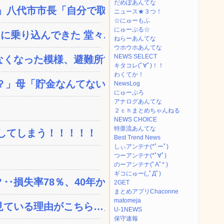
だめぽあんてな
八代市市長「自分で取り...
ニュース★３つ！
☆にゅーもふ
にゅーぷる☆
乗り込んできた 堂々...
ねらーあんてな
ウホウホあんてな
NEWS SELECT
くなった模様、避難所で苦...
キタコレ(ﾟ∀ﾟ)！！
わくてか！
」母「貯金なんてない...
NewsLog
にゅーぷろ
アナログあんてな
２ｃｈまとめちゃんねる
NEWS CHOICE
特亜流あんてな
してしまう！！！！！
Best Trend News
しぃアンテナ(*ﾟーﾟ)
つーアンテナ(*ﾟ∀ﾟ)
のーアンテナ(ﾟAﾟ* )
ギコにゅー(,,ﾟДﾟ)
失率78％、40年か...
2GET
まとめアプリChaconne
matomeja
ている理由がこちら…」→...
U-1NEWS
保守速報