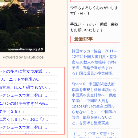
今年もよろしくおねがいしま
す(´・ω・`)
手洗い・うがい・睡眠・栄養
もお願いいたします
最新記事
韓国サッカー協会 2011～
12年に外国人審判員・監督
Powered by 
GliaStudios
官ら10数人を性接待（W杯
予選、五輪予選が含まれ
る）国会議員が事実確認
Mute
SpaceX、米国防関連技術
保護を重視し供給連鎖から
中国系を完全排除へ 供給
業者に「中国籍人員を
SpaceX向けの生産に関わ
らせないこと」「中国製の
設備・部品を使わないこ
と」を要求し監査実施
（ ´_ゝ`）中道・立憲・公