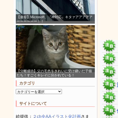
【速報】Microsoft、『神対応』キタァアアアアア
ーーーーーー！！
【分離成功】父の毛色をきれいに受け継いだ子猫
たち！すごくキレイに分かれている！
カテゴリ
サイトについて
絵提供：
２ch全AAイラスト化計画
さま