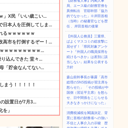
【財務省人事】内閣人事
局、エース級の財務官僚を
異例転出 官邸幹部「協力
的でなかった」※岸田首相
（当時）の秘書官などを歴
任 、岸田首相の後輩
【外国人公務員】三重県、
ぱよくマスコミの総攻撃に
屈せず！「県民対象アンケ
ート『外国人の職員採用を
続けるべきか』は差別に該
当しない」結果を公表する
方針
森山前幹事長が暴露「高市
総理のSNS投稿が習主席を
怒らせた」 「その投稿が中
国側（習近平主席）を怒ら
せ、日中関係をこじらせる
大きなきっかけになった」
消費税減税を閣議決定、背
景に首相の財務省への強い
不信と人事介入の示唆 歴