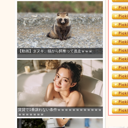
【動画】タヌキ、猫から餌奪って逃走ｗｗｗ
賃貸で1番譲れない条件ｗｗｗｗｗｗｗｗｗｗｗｗ
ｗｗｗｗｗｗｗ