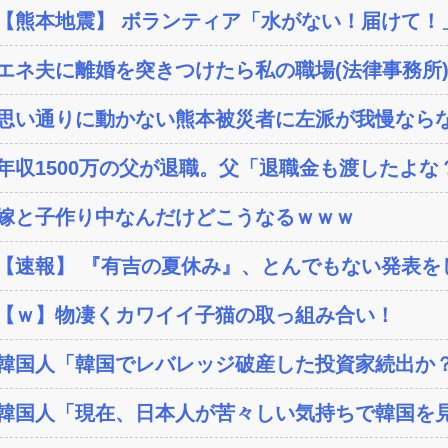
【熊本地震】 ボランティア「水がない！届けて！」
エネ夫に離婚を突きつけたら私の職場(法律事務所)に
思い通りに動かない熊本被災者に左派が我慢ならな
年収1500万の父が退職。父「退職金も渡したよな？
嫁と子作り中なんだけどこうなるｗｗｗ
【速報】 『有吉の夏休み』、とんでもない発表を
【ｗ】物凄くカワイイ子猫の取っ組み合い！
韓国人「韓国でレバレッジ破産した投資家続出か？‥損
韓国人「現在、日本人が苦々しい気持ちで韓国を見