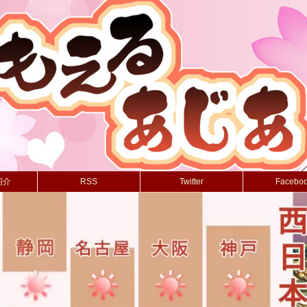
紹介
RSS
Twitter
Facebo