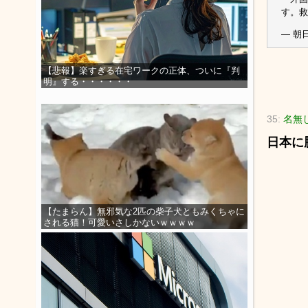
す。救
— 朝日
【悲報】楽すぎる在宅ワークの正体、ついに『判
明』する・・・・・・
35:
名無
日本に
【たまらん】無邪気な2匹の柴子犬ともみくちゃに
される猫！可愛いさしかないｗｗｗｗ