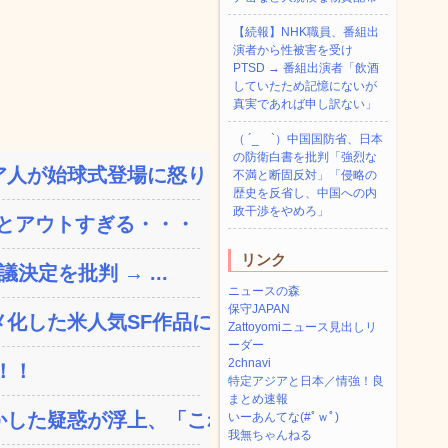
【続報】NHK職員、番組出
演者から性被害を受け
PTSD → 番組出演者「飲酒
していたため記憶にないが
真実であれば申し訳ない」
（ ´_ゝ`）中国国防省、日本
の防衛白書を批判「強烈な
人が始球式登場に怒り「甲...
不満と断固反対」「侵略の
歴史を反省し、中国への内
政干渉をやめろ」
とアウトすぎる・・・
リンク
決定を批判 → ...
ニュースの森
保守JAPAN
した米人気SF作品に絶...
Zattoyomiニュース見出しリ
ーダー
2chnavi
！！
特定アジアと日本／情強！良
まとめ速報
した疑惑が浮上、「これが...
いーあんてな(#ﾟｗﾟ)
我無ちゃんねる