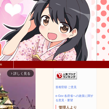
ok
詳しく見る
arrow_forward_ios
首相官邸 ご意見
e-Gov 各府省への政策に関す
る意見・要望
管理人より