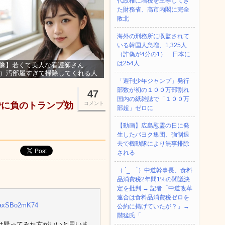
代政権に増税を主導してき
た財務省、高市内閣に完全
敗北
海外の刑務所に収監されて
いる韓国人急増、1,325人
（詐偽が4分の1） 日本に
は254人
像】若くて美人な看護師さん
3）汚部屋すぎて掃除してくれる人
集ｗｗｗ
「週刊少年ジャンプ」発行
部数が初の１００万部割れ
47
国内の紙雑誌で「１００万
でに負のトランプ効
コメント
部超」ゼロに
【動画】広島慰霊の日に発
生したパヨク集団、強制退
去で機動隊により無事排除
される
（ ´_ゝ`）中道幹事長、食料
品消費税2年間1%の閣議決
定を批判 → 記者「中道改革
連合は食料品消費税ゼロを
o/axSBo2mK74
公約に掲げていたが？」→
階猛氏「
は疑ってみた方がいいと思いま