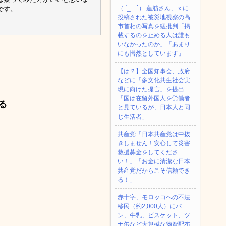
（ ´_ゝ`） 蓮舫さん、ｘに
です。
投稿された被災地視察の高
市首相の写真を猛批判「掲
載するのを止める人は誰も
いなかったのか」「あまり
にも愕然としています」
【は？】全国知事会、政府
などに「多文化共生社会実
現に向けた提言」を提出
「国は在留外国人を労働者
る
と見ているが、日本人と同
じ生活者」
共産党「日本共産党は中抜
きしません！安心して災害
救援募金をしてくださ
い！」「お金に清潔な日本
共産党だからこそ信頼でき
る！」
赤十字、モロッコへの不法
移民（約2,000人）にパ
ン、牛乳、ビスケット、ツ
ナ缶など大規模な物資配布