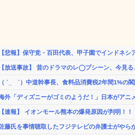
【悲報】保守党・百田代表、甲子園でインドネシア
【放送事故】 昔のドラマのレ◯プシーン、今見る
（ ´_ゝ`）中道幹事長、食料品消費税2年間1%の閣議
海外「ディズニーがゴミのようだ！」日本がアニメ化
【速報】 イオンモール熊本の爆発原因が判明！！
佐藤氏を事情聴取したフジテレビの弁護士がやらか