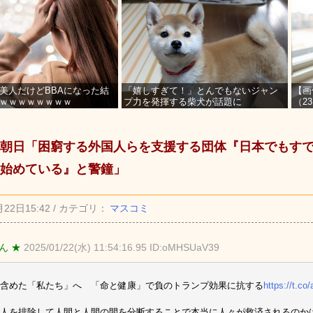
美人だけどBBAになった結
「嬉しすぎて！」とんでもないジャン
【画
ｗｗｗｗｗｗｗｗ
プ力を発揮する柴犬が話題に
（2
を募
朝日「困窮する外国人らを支援する団体『日本でもす
始めている』と警鐘」
月22日15:42 / カテゴリ：
マスコミ
ん ★
2025/01/22(水) 11:54:16.95 ID:oMHSUaV39
含めた「私たち」へ 「命と健康」で負のトランプ効果に抗する
https://t.c
人を排除して人間と人間の間を分断することで本当に人々が救済されるのか