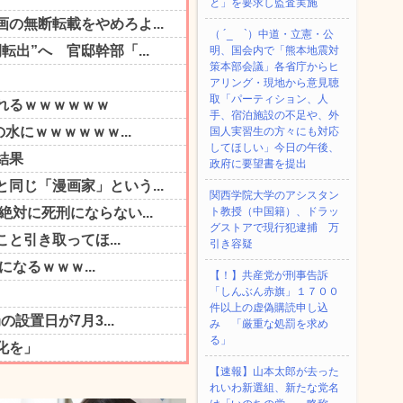
と」を要求し監査実施
（ ´_ゝ`）中道・立憲・公
明、国会内で「熊本地震対
策本部会議」各省庁からヒ
アリング・現地から意見聴
取「パーティション、人
手、宿泊施設の不足や、外
国人実習生の方々にも対応
してほしい」今日の午後、
政府に要望書を提出
関西学院大学のアシスタン
ト教授（中国籍）、ドラッ
グストアで現行犯逮捕 万
引き容疑
【！】共産党が刑事告訴
「しんぶん赤旗」１７００
件以上の虚偽購読申し込
み 「厳重な処罰を求め
る」
【速報】山本太郎が去った
れいわ新選組、新たな党名