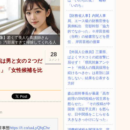
は「いのちの党」 略称
「いのち」
【財務省人事】内閣人事
局、エース級の財務官僚を
異例転出 官邸幹部「協力
的でなかった」※岸田首相
（当時）の秘書官などを歴
像】若くて美人な看護師さん
任 、岸田首相の後輩
3）汚部屋すぎて掃除してくれる人
集ｗｗｗ
【外国人公務員】三重県、
28
ぱよくマスコミの総攻撃に
別は男と女の２つだ
コメント
屈せず！「県民対象アンケ
ート『外国人の職員採用を
ろ」「女性候補を比
続けるべきか』は差別に該
当しない」結果を公表する
方針
森山前幹事長が暴露「高市
総理のSNS投稿が習主席を
怒らせた」 「その投稿が中
国側（習近平主席）を怒ら
Zn
せ、日中関係をこじらせる
大きなきっかけになった」
常事態
https://t.co/uuLyQfqChv
消費税減税を閣議決定、背