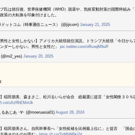
プ氏は就任後、世界保健機関（WHO）脱退や、気候変動対策の国際枠組み
政策の大転換を印象付けました。
事ドットコム（時事通信ニュース） (@jijicom)
January 21, 2025
男性と女性しかない】アメリカ大統領就任演説。トランプ大統領「今日から
ェンダーしかない。男性と女性だ」
pic.twitter.com/oRceqM9uIF
 (@mi2_yes)
January 20, 2025
事
】稲田朋美、森まさこ、松川るいらが会合 総裁選に提言「女性閣僚３０％
//t.co/uXzRhEMxUk
るあじあ ･∀･ (@moeruasia01)
August 28, 2024
】稲田朋美さん、自民幹事長へ「女性候補を比例最上位に」と提言 「国会
主義そのものが歪む」
https://t.co/TyMbW6kj7d