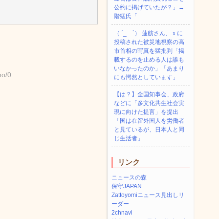
公約に掲げていたが？」→
階猛氏「
（ ´_ゝ`） 蓮舫さん、ｘに
投稿された被災地視察の高
市首相の写真を猛批判「掲
載するのを止める人は誰も
いなかったのか」「あまり
no/0
にも愕然としています」
【は？】全国知事会、政府
などに「多文化共生社会実
現に向けた提言」を提出
「国は在留外国人を労働者
と見ているが、日本人と同
じ生活者」
リンク
ニュースの森
保守JAPAN
Zattoyomiニュース見出しリ
ーダー
2chnavi