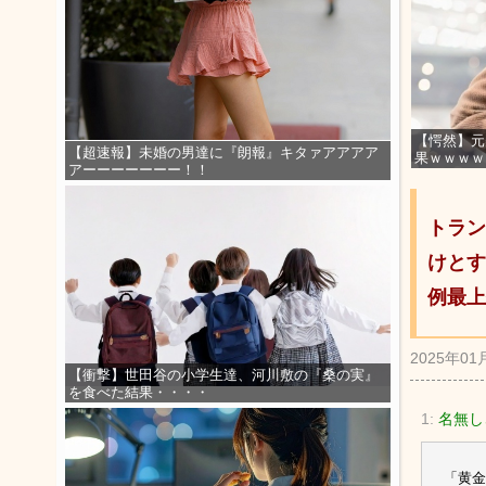
【愕然】元
【超速報】未婚の男達に『朗報』キタァアアアア
果ｗｗｗｗ
アーーーーーーー！！
トラン
けとす
例最上
2025年01
【衝撃】世田谷の小学生達、河川敷の『桑の実』
を食べた結果・・・・
1:
名無し
「黄金