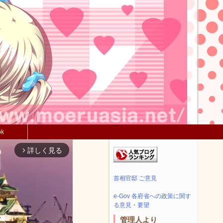
ok
詳しく見る
arrow_forward_ios
首相官邸 ご意見
e-Gov 各府省への政策に関す
る意見・要望
管理人より