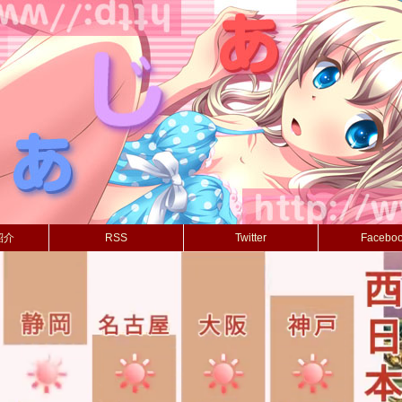
紹介
RSS
Twitter
Facebo