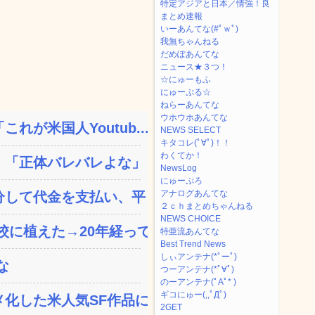
特定アジアと日本／情強！良
まとめ速報
いーあんてな(#ﾟｗﾟ)
我無ちゃんねる
だめぽあんてな
ニュース★３つ！
☆にゅーもふ
にゅーぷる☆
ねらーあんてな
ウホウホあんてな
が米国人Youtub...
NEWS SELECT
キタコレ(ﾟ∀ﾟ)！！
わくてか！
「正体バレバレよな」と黒...
NewsLog
にゅーぷろ
アナログあんてな
して代金を支払い、平日の...
２ｃｈまとめちゃんねる
NEWS CHOICE
植えた→20年経って...
特亜流あんてな
Best Trend News
しぃアンテナ(*ﾟーﾟ)
な
つーアンテナ(*ﾟ∀ﾟ)
のーアンテナ(ﾟAﾟ* )
ギコにゅー(,,ﾟДﾟ)
した米人気SF作品に絶...
2GET