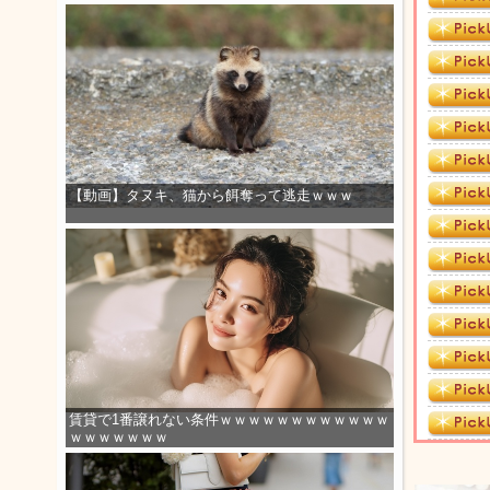
【動画】タヌキ、猫から餌奪って逃走ｗｗｗ
賃貸で1番譲れない条件ｗｗｗｗｗｗｗｗｗｗｗｗ
ｗｗｗｗｗｗｗ