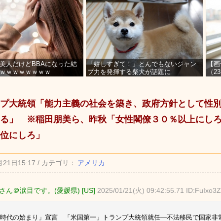
美人だけどBBAになった結
「嬉しすぎて！」とんでもないジャン
【画
ｗｗｗｗｗｗｗｗ
プ力を発揮する柴犬が話題に
（2
を募
プ大統領「能力主義の社会を築き、政府方針として性
る」 ※稲田朋美ら、昨秋「女性閣僚３０％以上にし
位にしろ」
月21日15:17 / カテゴリ：
アメリカ
さん＠涙目です。(愛媛県) [US]
2025/01/21(火) 09:42:55.71 ID:FuIxo3
時代の始まり」宣言 「米国第一」トランプ大統領就任―不法移民で国家非