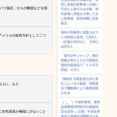
景に首相の財務省への強い
「パリ協定」からの離脱などを指
不信と人事介入の示唆 歴
代政権に増税を主導してき
た財務省、高市内閣に完全
敗北
海外の刑務所に収監されて
アメリカの政府方針として二つ
いる韓国人急増、1,325人
（詐偽が4分の1） 日本に
は254人
「週刊少年ジャンプ」発行
部数が初の１００万部割れ
国内の紙雑誌で「１００万
部超」ゼロに
【動画】広島慰霊の日に発
生したパヨク集団、強制退
以上に」など
去で機動隊により無事排除
される
（ ´_ゝ`）中道幹事長、食料
品消費税2年間1%の閣議決
に女性議員が極端に少ないこと
定を批判 → 記者「中道改革
連合は食料品消費税ゼロを