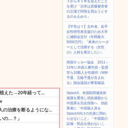
下から８１年を迎えたこと
を受け「日本は原爆被害者
の立場で同情を買おうとす
るのを止めろ」
【平等は？】文科省、若手
女性研究者支援のため大学
に補助金交付（年間最大
5000万円）「将来のリーダ
ーとして活躍する（女性
の）人材を輩出したい」
韓国サッカー協会 2011～
12年に外国人審判員・監督
官ら10数人を性接待（W杯
予選、五輪予選が含まれ
る）国会議員が事実確認
SpaceX、米国防関連技術
保護を重視し供給連鎖から
中国系を完全排除へ 供給
業者に「中国籍人員を
SpaceX向けの生産に関わ
らせないこと」「中国製の
設備・部品を使わないこ