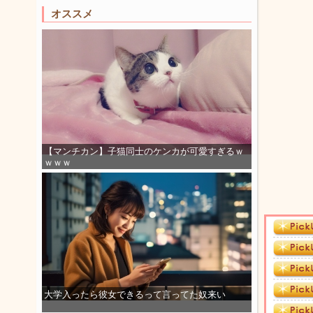
オススメ
【マンチカン】子猫同士のケンカが可愛すぎるｗ
ｗｗｗ
大学入ったら彼女できるって言ってた奴来い