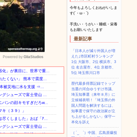
今年もよろしくおねがいしま
す(´・ω・`)
手洗い・うがい・睡眠・栄養
もお願いいたします
最新記事
「日本人が減り外国人が増
えた｣市区町村ランキング
Powered by 
GliaStudios
1位 大阪市、2位 横浜市、3
位 名古屋市、4位 京都市、
5位 埼玉県川口市
Mute
歴代最多得票記録でトップ
当選の河合ゆうすけ市議、
埼玉知事選（来年８月）に
立候補表明！「埼玉県の外
国人問題を解決するには、
知事選で保守の政治家が立
ち上がるしかない」保守一
本化を訴え
（ ´_ゝ`）中国、広島原爆投