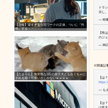
トラン
示し、
— 時
【悲報】楽すぎる在宅ワークの正体、ついに『判
明』する・・・・・・
【性は
のジ
— Mi2
※関連記
【たまらん】無邪気な2匹の柴子犬ともみくちゃに
【は？
される猫！可愛いさしかないｗｗｗｗ
https:
— もえ
【は？
は民主