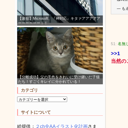
— もえ
【速報】Microsoft、『神対応』キタァアアアアア
ーーーーーー！！
51:
名無し
>>1
当然の
【分離成功】父の毛色をきれいに受け継いだ子猫
たち！すごくキレイに分かれている！
カテゴリ
サイトについて
絵提供：
２ch全AAイラスト化計画
さま