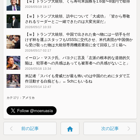
【ｗ】トランプ大統領、くら寿司米国株を1.6億〜8億円で取得
2026/05/19 18:17
【ｗ】トランプ大統領、訪中について「大成功」「皆から尊敬
されるリーダーとご一緒できたのは大変光栄だ」
2026/05/17 10:33
【ｗ】トランプ大統領、中国で出された食べ物には一切手を付
けず杯を運ぶスタッフもUSSSに交代させ、米代表団が中国側か
ら受け取った物は大統領専用機搭乗前に全て回収しゴミ箱へ
2026/05/17 02:17
イーロン・マスク氏、パヨクに言及「左派の根本的な道徳的欠
陥は、犯罪者への共感はあっても被害者への共感がないこと」
2026/05/16 13:34
米記者「スパイも脅威だが最も怖いのは中国のためにタダで工
作活動する白痴ども」← 5chにもいるね
2026/05/14 12:47
カテゴリ：
アメリカ
home
前の記事
次の記事