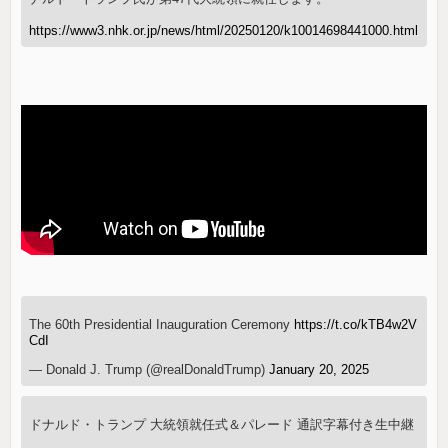
https://www3.nhk.or.jp/news/html/20250120/k10014698441000.html
The 60th Presidential Inauguration Ceremony
https://t.co/kTB4w2V
CdI
— Donald J. Trump (@realDonaldTrump)
January 20, 2025
ドナルド・トランプ 大統領就任式＆パレード 通訳字幕付き生中継