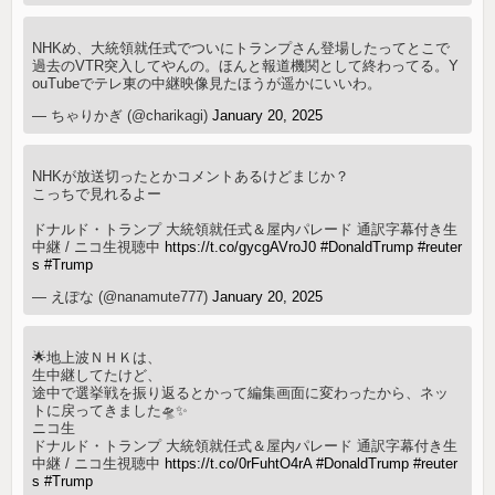
NHKめ、大統領就任式でついにトランプさん登場したってとこで
過去のVTR突入してやんの。ほんと報道機関として終わってる。Y
ouTubeでテレ東の中継映像見たほうが遥かにいいわ。
— ちゃりかぎ (@charikagi)
January 20, 2025
NHKが放送切ったとかコメントあるけどまじか？
こっちで見れるよー
ドナルド・トランプ 大統領就任式＆屋内パレード 通訳字幕付き生
中継 / ニコ生視聴中
https://t.co/gycgAVroJ0
#DonaldTrump
#reuter
s
#Trump
— えぽな (@nanamute777)
January 20, 2025
🌟地上波ＮＨＫは、
生中継してたけど、
途中で選挙戦を振り返るとかって編集画面に変わったから、ネッ
トに戻ってきました🛸✨
ニコ生
ドナルド・トランプ 大統領就任式＆屋内パレード 通訳字幕付き生
中継 / ニコ生視聴中
https://t.co/0rFuhtO4rA
#DonaldTrump
#reuter
s
#Trump