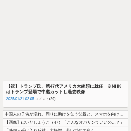
【祝】トランプ氏、第47代アメリカ大統領に就任 ※NHK
はトランプ登場で中継カットし過去映像
2025/01/21 02:05
コメント(29)
中国人の子供が溺れ、周りに助けを乞う父親と、スマホを向けてインプレ稼ぎ...
【画像】はいだしょうこ（47）「こんなオバサンでいいの…？」
「外国人受け入れ反対」大幅増 若い世代で多く