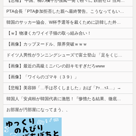
【悲報】 中国、橋の欄干が強風一発で粉々に 鉄筋ゼロ 当局「接着剤でくっつけただけ」「正常で、品質問題はない」
PTA会長「PTA参加拒否した親へ最終警告。こうなってもいい？」
韓国のサッカー協会、W杯予選等を裁くために訪韓した外国人審判を「性接待」していた……大して強くもないチームが潤沢な予算を持ってりゃそうなるわな
【ｗ】物凄くカワイイ子猫の取っ組み合い！
【画像】カップヌードル、限界突破ｗｗｗ
ドイツ人男性がランニングシューズで富士登山 「足をくじいて動けない」
【画像】最近の高級ミニバンの顔キモすぎだろwww
【画像】「ワイらのゴマキ（３９）」
【悲報】美容師「…手は尽くしました」おば「ｱｯ…ｯｽ…」→
韓国人「安貞桓が韓国代表に激怒！『惨憺たる結果、徹底的な刷新が必要だ』と監督や協会を痛烈批判」
お部屋が汚部屋になってまう、、