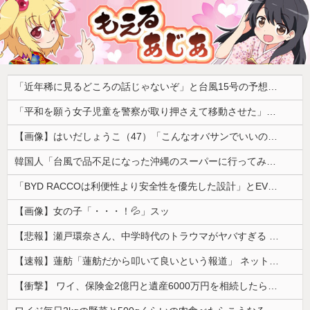
「近年稀に見るどころの話じゃないぞ」と台風15号の予想進路に困惑する人が多数、偏西風が全く通用していないんだけど……
「平和を願う女子児童を警察が取り押さえて移動させた」と市民団体が告発、「児童……どこ？」とガチで困惑する人が続出
【画像】はいだしょうこ（47）「こんなオバサンでいいの…？」
韓国人「台風で品不足になった沖縄のスーパーに行ってみたら、なぜか辛ラーメンだけ売れ残っていたんです…」
「BYD RACCOは利便性より安全性を優先した設計」とEV推進派がスカスカ構造を絶賛、これがRACCOの一番の特徴よな
【画像】女の子「・・・！💦」スッ
【悲報】瀬戸環奈さん、中学時代のトラウマがヤバすぎる 【Pickup08083041】
【速報】蓮舫「蓮舫だから叩いて良いという報道」 ネット「高市だから叩いて良いをやってるのがお前だろ」
【衝撃】 ワイ、保険金2億円と遺産6000万円を相続したら「こう」なった・・・