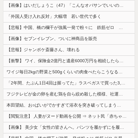
【画像】はいだしょうこ（47）「こんなオバサンでいいの…？」
「外国人受け入れ反対」大幅増 若い世代で多く
【悲報】中国、橋の欄干が強風一発で粉々に 鉄筋ゼロ 当局「接着剤でくっつけただけ」「正常で、品質問題はない」
【画像】セブンイレブン、ついに神商品を販売
【悲報】ジャンポケ斎藤さん、壊れる
【衝撃】 ワイ、保険金2億円と遺産6000万円を相続したら「こう」なった・・・
ワイジ毎日2kgの野菜と500gくらいの肉食べたらこうなるｗｗｗ
「2年間、たぶん1日4回は握ってた」ラスベガスで買った3,000円のキーホルダーを調べたら
フジテレビが金の卵を産む鶏を自ら絞め殺した模様、社運を賭けたドル箱コンテンツが御蔵入りになってしまい……
本田望結、お○ぱいがでかすぎて浴衣を突き破ってしまう…
【閲覧注意】 人妻がヌード動画を公開 ⇒ ネット民「赤ちゃんに絶対に母乳を上げないで！」（衝撃動画）
【画像】 美少女「女性の皆さんへ。パンツを履かずにを履いてみてください」