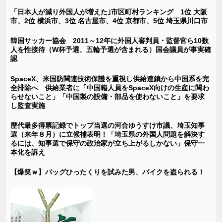
「日本人が減り外国人が増えた｣市区町村ランキング 1位 大阪
市、2位 横浜市、3位 名古屋市、4位 京都市、5位 埼玉県川口市
韓国サッカー協会 2011～12年に外国人審判員・監督官ら10数
人を性接待（W杯予選、五輪予選が含まれる）国会議員が事実確
認
SpaceX、米国防関連技術保護を重視し供給連鎖から中国系を完
全排除へ 供給業者に「中国籍人員をSpaceX向けの生産に関わ
らせないこと」「中国製の設備・部品を使わないこと」を要求
し監査実施
歴代最多得票記録でトップ当選の河合ゆうすけ市議、埼玉知事
選（来年８月）に立候補表明！「埼玉県の外国人問題を解決す
るには、知事選で保守の政治家が立ち上がるしかない」保守一
本化を訴え
【爆笑ｗ】バッグひったくりを試みた男、バイクを盗られる！