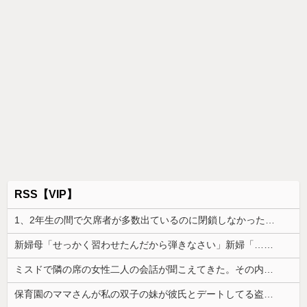
RSS【VIP】
1、2年生の間で欠席者が多数出ているのに閉鎖しなかったせいで私立高一般入試週の前に3年生で感染爆発
新婦母「せっかく習わせたんだから弾きなさい」新婦「…」→披露宴で繰り広げられた親子のやり取りに周囲は困惑し…
ミスドで隣の席の女性二人の会話が聞こえてきた。その内容が、旦那と離婚したくてでっち上げのDV証拠を...
保育園のママさんが私の双子の妹が彼氏とデートしてる盗み撮り画像を見せて「あとはわかるよね？とりあえず5万を家に持ってきて」と脅してきた