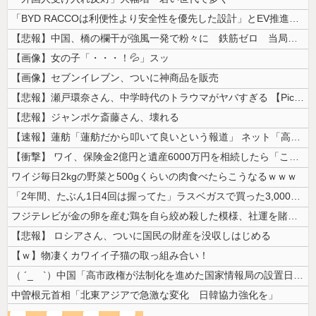
「BYD RACCOは利便性より安全性を優先した設計」とEV推進派がス...
【悲報】中国、橋の欄干が強風一発で粉々に 鉄筋ゼロ 当局「接着剤でくっ...
【画像】女の子「・・・！💦」スッ
【画像】セブンイレブン、ついに神商品を販売
【悲報】瀬戸環奈さん、中学時代のトラウマがヤバすぎる 【Pickup0...
【悲報】ジャンポケ斎藤さん、壊れる
【速報】蓮舫「蓮舫だから叩いて良いという報道」 ネット「高市だから叩い...
【衝撃】 ワイ、保険金2億円と遺産6000万円を相続したら「こう」なっ...
ワイジ毎日2kgの野菜と500gくらいの肉食べたらこうなるｗｗｗ
「2年間、たぶん1日4回は握ってた」ラスベガスで買った3,000円のキ...
フジテレビが金の卵を産む鶏を自ら絞め殺した模様、社運を賭けたドル箱コン...
【悲報】 ロシアさん、ついに国民の財産を没収しはじめる
【ｗ】物凄くカワイイ子猫の取っ組み合い！
（ ´_ゝ`）中国「高市政権が法制化を進めた国家情報局の設置日が7月3...
中曽根元首相「北東アジアで急激な変化 日韓協力強化を」