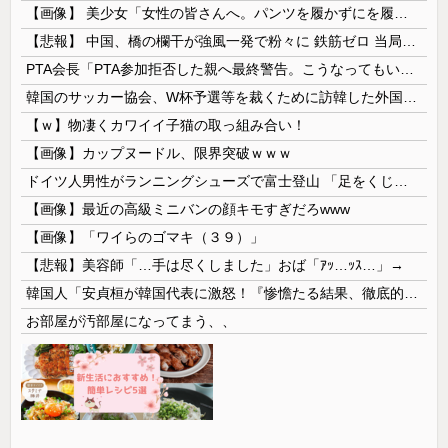
【画像】 美少女「女性の皆さんへ。パンツを履かずにを履いてみてください」
【悲報】 中国、橋の欄干が強風一発で粉々に 鉄筋ゼロ 当局「接着剤でくっつけただけ」「正常で、品質問題はない」
PTA会長「PTA参加拒否した親へ最終警告。こうなってもいい？」
韓国のサッカー協会、W杯予選等を裁くために訪韓した外国人審判を「性接待」していた……大して強くもないチームが潤沢な予算を持ってりゃそうなるわな
【ｗ】物凄くカワイイ子猫の取っ組み合い！
【画像】カップヌードル、限界突破ｗｗｗ
ドイツ人男性がランニングシューズで富士登山 「足をくじいて動けない」
【画像】最近の高級ミニバンの顔キモすぎだろwww
【画像】「ワイらのゴマキ（３９）」
【悲報】美容師「…手は尽くしました」おば「ｱｯ…ｯｽ…」→
韓国人「安貞桓が韓国代表に激怒！『惨憺たる結果、徹底的な刷新が必要だ』と監督や協会を痛烈批判」
お部屋が汚部屋になってまう、、