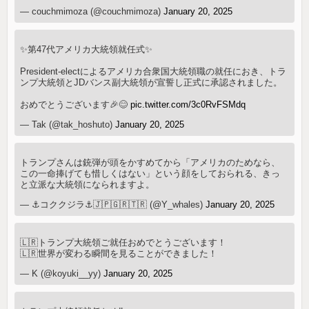
— couchmimoza (@couchmimoza)
January 20, 2025
✨第47代アメリカ大統領就任式✨
President-electによるアメリカ合衆国大統領職の就任におき、トラ
ンプ大統領とJDバンス副大統領が宣誓し正式に承認されました。
おめでとうございます🎉😊
pic.twitter.com/3c0RvFSMdq
— Tak (@tak_hoshuto)
January 20, 2025
トランプさんは銃弾が頭をかすめてから「アメリカのためなら、
この一命捧げても惜しくはない」という顔をしておられる、きっ
と立派な大統領になられますよ。
— ⚓コククジラ⚓🇯🇵🇬🇷🇹🇷 (@Y_whales)
January 20, 2025
🇱🇷トランプ大統領ご就任おめでとうございます！
🇱🇷世界が変わる瞬間を見ることができました！
— K (@koyuki__yy)
January 20, 2025