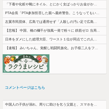
「下着や化粧や靴にネイル、とにかく女ばっかりお金がかかる、男女差別！」と話にはちょっとのれない
PTA会長「PTA参加拒否した親へ最終警告。こうなってもいい？」
左翼市民団体、広島では通用せず「人殺しの汚い足で広島の土を踏むな！」→広島県民「お前らの方が汚いんじゃ！」「ワシらが広島県民じゃ」
【悲報】 中国、橋の欄干が強風一発で粉々に 鉄筋ゼロ 当局「接着剤でくっつけただけ」「正常で、品質問題はない」
日本をダメにした総理大臣、ワースト１位が同点でこの人ｗｗｗｗｗｗ
【速報】 みいちゃん、覚醒し戦闘民族化。お子様二人をフルボッコにしてしまう
コメントページはこちら
中国人の子供が溺れ、周りに助けを乞う父親と、スマホを向けてインプレ稼ぎの見物人