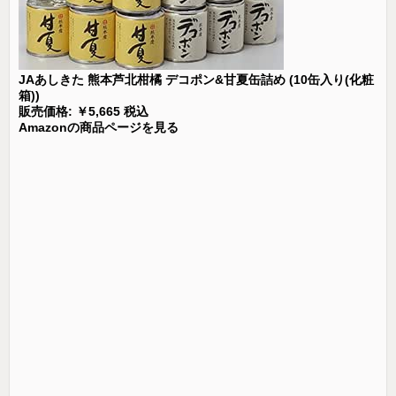
JAあしきた 熊本芦北柑橘 デコポン&甘夏缶詰め (10缶入り(化粧
箱))
販売価格: ￥5,665 税込
Amazonの商品ページを見る