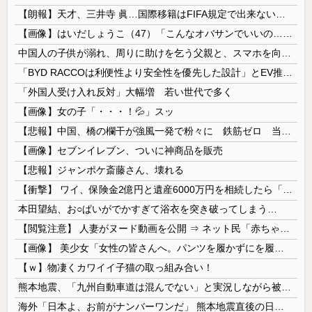
【朗報】天才、三井寺 眞…国際移籍はFIFA規定で出来ないから高校卒業したらドルトムントクラスありえるかｗｗｗｗ
【画像】はいだしょうこ（47）「こんなオバサンでいいの…？」
中国人の子供が溺れ、周りに助けを乞う父親と、スマホを向けてインプレ稼ぎの見物人
「BYD RACCOは利便性より安全性を優先した設計」とEV推進派がスカスカ構造を絶賛、これがRACCOの一番の特徴よな
「外国人受け入れ反対」大幅増 若い世代で多く
【画像】女の子「・・・！💦」スッ
【悲報】中国、橋の欄干が強風一発で粉々に 鉄筋ゼロ 当局「接着剤でくっつけただけ」「正常で、品質問題はない」
【画像】セブンイレブン、ついに神商品を販売
【悲報】ジャンポケ斎藤さん、壊れる
【衝撃】 ワイ、保険金2億円と遺産6000万円を相続したら「こう」なった・・・
本田望結、お○ぱいがでかすぎて浴衣を突き破ってしまう…
【閲覧注意】 人妻がヌード動画を公開 ⇒ ネット民「赤ちゃんに絶対に母乳を上げないで！」（衝撃動画）
【画像】 美少女「女性の皆さんへ。パンツを履かずにを履いてみてください」
【ｗ】物凄くカワイイ子猫の取っ組み合い！
熊本地震、「九州自動車道は混んでない」と実況しながら被災地へ向かう有名アナなどに批判殺到 全国紙記者「最新の状況をいち早く伝えることは報道機関としての責務」「情報を取り上げることには大きな意義がある」
海外「日本よ、お前がナンバーワンだ」 熊本地震直後の日本の対応のスピードに世界が衝撃