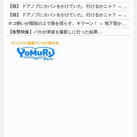
【猫】 ドアノブにカバンをかけていた。行けるかニャ？ → 猫はこうなります…
【猫】 ドアノブにカバンをかけていた。行けるかニャ？ → 猫はこうなります…
ネコ飼いが階段の上で袋を揺らす。キラ〜ン！ → 地下室からヤツが現れる…
【衝撃映像】バカが津波を撮影しに行った結果…