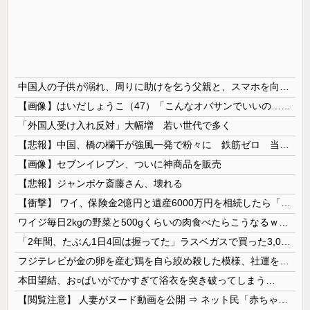
中国人の子供が溺れ、周りに助けを乞う父親と、スマホを向けてインプレ稼ぎの見物人
【画像】はいだしょうこ（47）「こんなオバサンでいいの…？」
「外国人受け入れ反対」大幅増 若い世代で多く
【悲報】中国、橋の欄干が強風一発で粉々に 鉄筋ゼロ 当局「接着剤でくっつけただけ」「正常で、品質問題はない」
【画像】セブンイレブン、ついに神商品を販売
【悲報】ジャンポケ斎藤さん、壊れる
【衝撃】 ワイ、保険金2億円と遺産6000万円を相続したら「こう」なった・・・
ワイジ毎日2kgの野菜と500gくらいの肉食べたらこうなるｗｗｗ
「2年間、たぶん1日4回は握ってた」ラスベガスで買った3,000円のキーホルダーを調べたら
フジテレビが金の卵を産む鶏を自ら絞め殺した模様、社運を賭けたドル箱コンテンツが御蔵入りになってしまい……
本田望結、お○ぱいがでかすぎて浴衣を突き破ってしまう…
【閲覧注意】 人妻がヌード動画を公開 ⇒ ネット民「赤ちゃんに絶対に母乳を上げないで！」（衝撃動画）