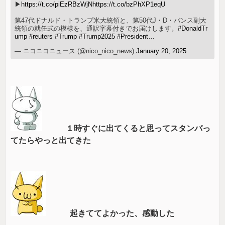
▶
https://t.co/piEzRBzWjN
https://t.co/bzPhXP1eqU
第47代ドナルド・トランプ米大統領と、第50代J・D・バンス副大
統領の就任式の模様を、通訳字幕付きでお届けします。
#DonaldTr
ump
#reuters
#Trump
#Trump2025
#President
…
— ニコニコニュース (@nico_nico_news)
January 20, 2025
１時すぐに出てくると思ってスタンバっ
てたらやっと出てきた
起きててよかった、感動した