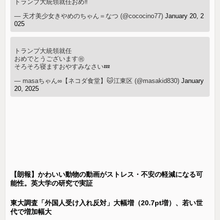
トランプ大統領就任おめ‼️
— 天才美少女きやめのちゃん＝なつ (@cococino77)
January 20, 2
025
トランプ大統領就任
おめでとうございます㊗️
そろそろ寝ますおやすみなさい💤
— masaちゃん∞【ネコダ食堂】🐱江東区 (@masakid830)
January
20, 2025
【朗報】かわいい動物の動画がストレス・不安の軽減になる可
能性。英大学の研究で実証
東大調査「外国人受け入れ反対」大幅増（20.7pt増）、若い世
代で増加幅大