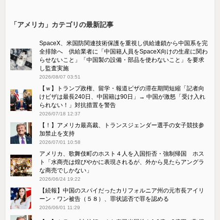
「アメリカ」カテゴリの最新記事
SpaceX、米国防関連技術保護を重視し供給連鎖から中国系を完
全排除へ 供給業者に「中国籍人員をSpaceX向けの生産に関わ
らせないこと」「中国製の設備・部品を使わないこと」を要求
し監査実施
2026/08/07 03:51
【ｗ】トランプ政権、留学・報道ビザの滞在期間短縮「記者向
けビザは最長240日、中国籍は90日」→ 中国が激怒「受け​入れ
られない！」対抗措置を警告
2026/07/18 12:37
【！】アメリカ最高裁、トランスジェンダー選手の女子競技参
加禁止を支持
2026/07/01 10:58
アメリカ、歌舞伎町のホスト４人を入国拒否・強制帰国 ホス
ト「水商売は煌びやかに表現されるが、外から見たらアングラ
な商売でしかない」
2026/06/24 19:22
【続報】中国のスパイだったカリフォルニア州の元市長アイリ
ーン・ワン被告（５８）、罪状認否で罪を認める
2026/06/01 11:29