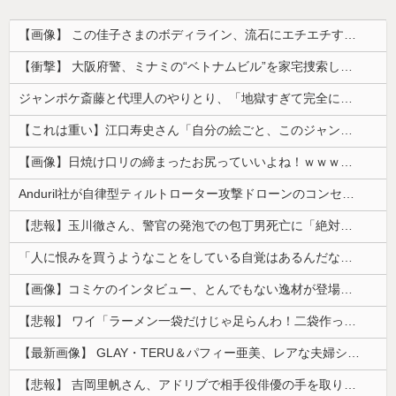
【画像】 この佳子さまのボディライン、流石にエチエチすぎやろ！
【衝撃】 大阪府警、ミナミの“ベトナムビル”を家宅捜索した結果・・・・・・
ジャンポケ斎藤と代理人のやりとり、「地獄すぎて完全にコントになってる……」と衝撃を受ける人が続出中
【これは重い】江口寿史さん「自分の絵ごと、このジャンルはそろそろ終わりかな」
【画像】日焼け口リの締まったお尻っていいよね！ｗｗｗｗｗ
Anduril社が自律型ティルトローター攻撃ドローンのコンセプトで衝撃を与える！
【悲報】玉川徹さん、警官の発泡での包丁男死亡に「絶対に死刑にならない罪なのに警察が死刑にした！」 → 元警官のマジレスがコチラ → ………
「人に恨みを買うようなことをしている自覚はあるんだな」と高市首相を嘲笑った左派、平和記念式典での演説にケチを付けるも……
【画像】コミケのインタビュー、とんでもない逸材が登場ｗｗｗｗｗｗ 【Pickup07092041】
【悲報】 ワイ「ラーメン一袋だけじゃ足らんわ！二袋作ったろ！」→結果ｗｗｗ
【最新画像】 GLAY・TERU＆パフィー亜美、レアな夫婦ショットを公開してしまう！
【悲報】 吉岡里帆さん、アドリブで相手役俳優の手を取りお○ぱいに押し当てる