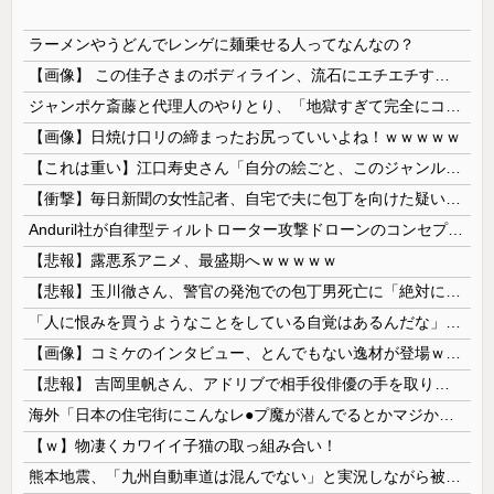
ラーメンやうどんでレンゲに麺乗せる人ってなんなの？
【画像】 この佳子さまのボディライン、流石にエチエチすぎやろ！
ジャンポケ斎藤と代理人のやりとり、「地獄すぎて完全にコントになってる……」と衝撃を受ける人が続出中
【画像】日焼け口リの締まったお尻っていいよね！ｗｗｗｗｗ
【これは重い】江口寿史さん「自分の絵ごと、このジャンルはそろそろ終わりかな」
【衝撃】毎日新聞の女性記者、自宅で夫に包丁を向けた疑いで逮捕
Anduril社が自律型ティルトローター攻撃ドローンのコンセプトで衝撃を与える！
【悲報】露悪系アニメ、最盛期へｗｗｗｗｗ
【悲報】玉川徹さん、警官の発泡での包丁男死亡に「絶対に死刑にならない罪なのに警察が死刑にした！」 → 元警官のマジレスがコチラ → ………
「人に恨みを買うようなことをしている自覚はあるんだな」と高市首相を嘲笑った左派、平和記念式典での演説にケチを付けるも……
【画像】コミケのインタビュー、とんでもない逸材が登場ｗｗｗｗｗｗ 【Pickup07092041】
【悲報】 吉岡里帆さん、アドリブで相手役俳優の手を取りお○ぱいに押し当てる
海外「日本の住宅街にこんなレ●プ魔が潜んでるとかマジかよ…さすがHENTAIの国…」
【ｗ】物凄くカワイイ子猫の取っ組み合い！
熊本地震、「九州自動車道は混んでない」と実況しながら被災地へ向かう有名アナなどに批判殺到 全国紙記者「最新の状況をいち早く伝えることは報道機関としての責務」「情報を取り上げることには大きな意義がある」