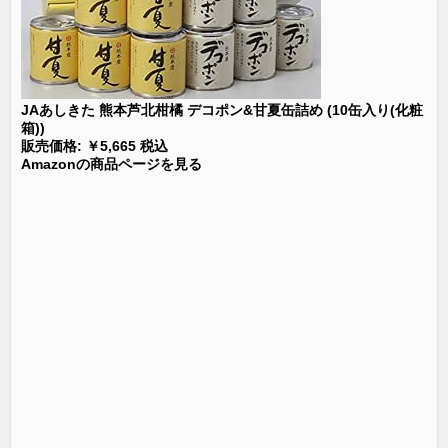
JAあしきた 熊本芦北柑橘 デコポン&甘夏缶詰め (10缶入り(化粧
箱))
販売価格: ￥5,665 税込
Amazonの商品ページを見る