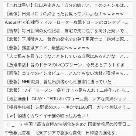
【これは重い】江口寿史さん「自分の絵ごと、このジャンルはそろそろ終わり...
【画像】日焼け口リの締まったお尻っていいよね！ｗｗｗｗｗ
Anduril社が自律型ティルトローター攻撃ドローンのコンセプトで衝撃...
【衝撃】毎日新聞の女性記者、自宅で夫に包丁を向けた疑いで逮捕
【悲報】玉川徹さん、警官の発泡での包丁男死亡に「絶対に死刑にならない罪...
【悲報】露悪系アニメ、最盛期へｗｗｗｗｗ
「人に恨みを買うようなことをしている自覚はあるんだな」と高市首相を嘲笑...
【放送事故】昔のドラマのレ◯プシーン、今見るとアウトすぎる・・・
【画像】コミケのインタビュー、とんでもない逸材が登場ｗｗｗｗｗｗ 【P...
【悲報】NHK職員、番組出演者から性被害に遭っていた…
【悲報】 ワイ「ラーメン一袋だけじゃ足らんわ！二袋作ったろ！」→結果ｗ...
【最新画像】 GLAY・TERU＆パフィー亜美、レアな夫婦ショットを公...
【極旨牛鉄板】 吉野家のステーキ定食1500円、ガチで美味そうｗｗｗ
【ｗ】物凄くカワイイ子猫の取っ組み合い！
（ ´_ゝ`）中国「高市政権が法制化を進めた国家情報局の設置日が7月3...
中曽根元首相「北東アジアで急激な変化 日韓協力強化を」