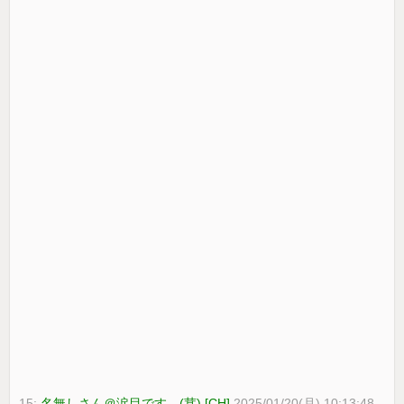
15:
名無しさん＠涙目です。(茸) [CH]
2025/01/20(月) 10:13:48.