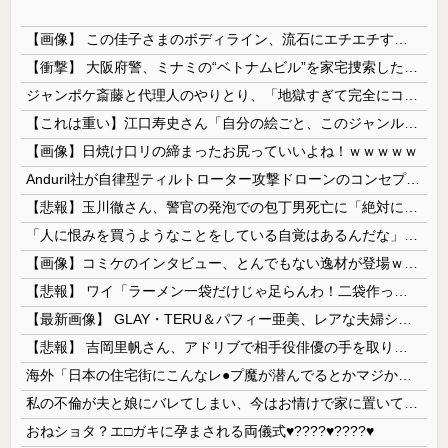
【画像】 この佳子さまのボディライン、流石にエチエチすぎやろ！
【衝撃】 大阪府警、ミナミの“ベトナムビル”を家宅捜索した結果・・・・・・
ジャンポケ斎藤と代理人のやりとり、「地獄すぎて完全にコントになってる……」と衝撃を受ける人が続出中
【これは重い】江口寿史さん「自分の絵ごと、このジャンルはそろそろ終わりかな」
【画像】日焼け口リの締まったお尻っていいよね！ｗｗｗｗｗ
Anduril社が自律型ティルトローター攻撃ドローンのコンセプトで衝撃を与える！
【悲報】玉川徹さん、警官の発泡での包丁男死亡に「絶対に死刑にならない罪なのに警察が死刑にした！」 → 元警官のマジレスがコチラ → ………
「人に恨みを買うようなことをしている自覚はあるんだな」と高市首相を嘲笑った左派、平和記念式典での演説にケチを付けるも……
【画像】コミケのインタビュー、とんでもない逸材が登場ｗｗｗｗｗｗ 【Pickup07092041】
【悲報】 ワイ「ラーメン一袋だけじゃ足らんわ！二袋作ったろ！」→結果ｗｗｗ
【最新画像】 GLAY・TERU＆パフィー亜美、レアな夫婦ショットを公開してしまう！
【悲報】 吉岡里帆さん、アドリブで相手役俳優の手を取りお○ぱいに押し当てる
海外「日本の住宅街にこんなレ●プ魔が潜んでるとかマジかよ…さすがHENTAIの国…」
私の不倫が夫と娘にバレてしまい、今はお情けで家に置いてもらっている状態です。行為を娘に見られていたなんて全く気付きませんでした。娘の「汚...
おねショタ？エ□ガキに孕まされる両儀式♥️????♥️????♥️