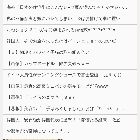
海外「日本の住宅街にこんなレ●プ魔が潜んでるとかマジかよ…さすがHENTAIの国…」
私の不倫が夫と娘にバレてしまい、今はお情けで家に置いてもらっている状態です。行為を娘に見られていたなんて全く気付きませんでした。娘の「汚...
おねショタ？エ□ガキに孕まされる両儀式♥️????♥️????♥️
韓国人「株でお金を失ったのはイ・ジェミョンのせいだ！」として支持率が右肩下がりに……まあ、本当にその側面があるので救えないんですが
【ｗ】物凄くカワイイ子猫の取っ組み合い！
【画像】カップヌードル、限界突破ｗｗｗ
ドイツ人男性がランニングシューズで富士登山 「足をくじいて動けない」
【画像】最近の高級ミニバンの顔キモすぎだろwww
【画像】「ワイらのゴマキ（３９）」
【悲報】美容師「…手は尽くしました」おば「ｱｯ…ｯｽ…」→
韓国人「安貞桓が韓国代表に激怒！『惨憺たる結果、徹底的な刷新が必要だ』と監督や協会を痛烈批判」
お部屋が汚部屋になってまう、、