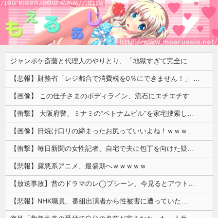
ジャンポケ斎藤と代理人のやりとり、「地獄すぎて完全にコントになってる……」と衝撃を受ける人が続出中
【悲報】財務省「レジ都合で消費税を0％にできません！」 → X民「指定ゴミ袋を買ってレシート見たら消費税はゼロになるんだけど？」ｗｗｗｗｗｗｗｗｗｗｗｗｗｗ
【画像】 この佳子さまのボディライン、流石にエチエチすぎやろ！
【衝撃】 大阪府警、ミナミの“ベトナムビル”を家宅捜索した結果・・・・・・
【画像】日焼け口リの締まったお尻っていいよね！ｗｗｗｗｗ
【衝撃】毎日新聞の女性記者、自宅で夫に包丁を向けた疑いで逮捕
【悲報】露悪系アニメ、最盛期へｗｗｗｗｗ
【放送事故】昔のドラマのレ◯プシーン、今見るとアウトすぎる・・・
【悲報】NHK職員、番組出演者から性被害に遭っていた…