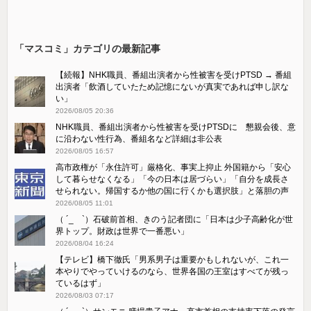
「マスコミ」カテゴリの最新記事
【続報】NHK職員、番組出演者から性被害を受けPTSD → 番組
出演者「飲酒していたため記憶にないが真実であれば申し訳な
い」
2026/08/05 20:36
NHK職員、番組出演者から性被害を受けPTSDに 懇親会後、意
に沿わない性行為、番組名など詳細は非公表
2026/08/05 16:57
高市政権が「永住許可」厳格化、事実上抑止 外国籍から「安心
して暮らせなくなる」「今の日本は居づらい」「自分を成長さ
せられない。帰国するか他の国に行くかも選択肢」と落胆の声
2026/08/05 11:01
（ ´_ゝ`）石破前首相、きのう記者団に「日本は少子高齢化が世
界トップ。財政は世界で一番悪い」
2026/08/04 16:24
【テレビ】橋下徹氏「男系男子は重要かもしれないが、これ一
本やりでやっていけるのなら、世界各国の王室はすべてが残っ
ているはず」
2026/08/03 07:17