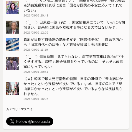
（ ´_ゝ`）サンモニ 膳場貴子アナ 高市首相の支持率下落の発言
＆消費減税方針表明に苦言「国会が国民の不安に応えてくれて
いない」
2026/08/02 20:43
（ ´_ゝ`）田原総一朗（92）、国家情報局について「いかにも胡
散臭い。結果的に国民を監視する事になるのではないか？」
2026/08/02 12:05
政府が目指す自衛隊の階級名変更（国際標準化）、自民党内か
ら「旧軍時代への回帰」など異論が噴出し実現困難に
2026/08/02 11:19
（ ´_ゝ`）毎日新聞「見てられない。高市早苗首相は政治が下手
くそすぎる。30年も国会議員をやっているのに、そもそも政治
家になっていない」
2026/08/01 20:41
【ｗ】韓国で最大発行部数の新聞「日本のSNSで『釜山病にか
かった』という投稿が相次いでいる」 grok「日本のX上で『釜
山病にかかった』という投稿が相次いでいるような状況は見ら
れません」
2026/08/01 16:26
カテゴリ：
マスコミ