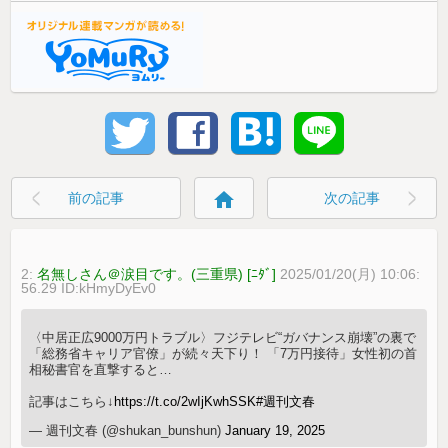
home
前の記事
次の記事
2:
名無しさん＠涙目です。(三重県) [ﾆﾀﾞ]
2025/01/20(月) 10:06:
56.29 ID:kHmyDyEv0
〈中居正広9000万円トラブル〉フジテレビ“ガバナンス崩壊”の裏で
「総務省キャリア官僚」が続々天下り！ 「7万円接待」女性初の首
相秘書官を直撃すると…
記事はこちら↓
https://t.co/2wIjKwhSSK
#週刊文春
— 週刊文春 (@shukan_bunshun)
January 19, 2025