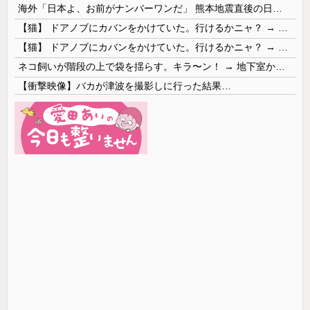
海外「日本よ、お前がナンバーワンだ」 熊本地震直後の日本の対応のスピードに世界が衝撃
【猫】 ドアノブにカバンをかけていた。行けるかニャ？ → 猫はこうなります…
【猫】 ドアノブにカバンをかけていた。行けるかニャ？ → 猫はこうなります…
ネコ飼いが階段の上で袋を揺らす。キラ〜ン！ → 地下室からヤツが現れる…
【衝撃映像】バカが津波を撮影しに行った結果…