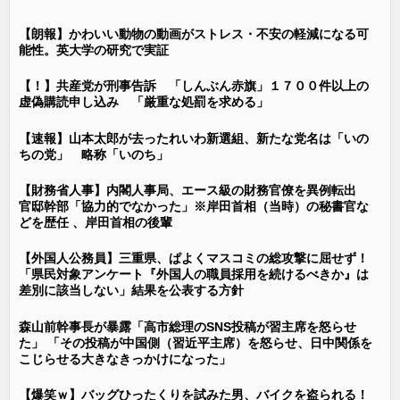
【朗報】かわいい動物の動画がストレス・不安の軽減になる可
能性。英大学の研究で実証
【！】共産党が刑事告訴 「しんぶん赤旗」１７００件以上の
虚偽購読申し込み 「厳重な処罰を求める」
【速報】山本太郎が去ったれいわ新選組、新たな党名は「いの
ちの党」 略称「いのち」
【財務省人事】内閣人事局、エース級の財務官僚を異例転出
官邸幹部「協力的でなかった」※岸田首相（当時）の秘書官な
どを歴任 、岸田首相の後輩
【外国人公務員】三重県、ぱよくマスコミの総攻撃に屈せず！
「県民対象アンケート『外国人の職員採用を続けるべきか』は
差別に該当しない」結果を公表する方針
森山前幹事長が暴露「高市総理のSNS投稿が習主席を怒らせ
た」 「その投稿が中国側（習近平主席）を怒らせ、日中関係を
こじらせる大きなきっかけになった」
【爆笑ｗ】バッグひったくりを試みた男、バイクを盗られる！