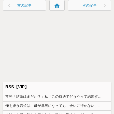
home
前の記事
次の記事
RSS【VIP】
常務「結婚はまだか？」私「この待遇でどうやって結婚するんです？」→飲み会で本音を返したら場が静まり返って…
俺を嫌う義娘は、母が危篤になっても「会いに行かない」と言った