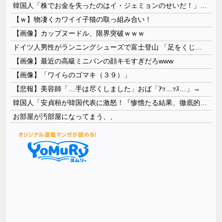
韓国人「株でお金を失ったのはイ・ジェミョンのせいだ！」として支持率が右肩下がりに……まあ、本当にその側面があるので救えないんですが
【ｗ】物凄くカワイイ子猫の取っ組み合い！
【画像】カップヌードル、限界突破ｗｗｗ
ドイツ人男性がランニングシューズで富士登山 「足をくじいて動けない」
【画像】最近の高級ミニバンの顔キモすぎだろwww
【画像】「ワイらのゴマキ（３９）」
【悲報】美容師「…手は尽くしました」おば「ｱｯ…ｯｽ…」→
韓国人「安貞桓が韓国代表に激怒！『惨憺たる結果、徹底的な刷新が必要だ』と監督や協会を痛烈批判」
お部屋が汚部屋になってまう、、