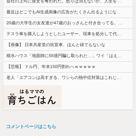
会社の上司に彼女を奪われた。怒りは消えないが、人生を壊さずに見返す方法を考えたくて…
最近はどこでもAI生成画像の広告がたくさん出るようになったよね
20歳の大学生の女友達が47歳のおっさんと付き合ってる。卒業後に結婚するらしいが、やめた方がいいと思うワイがおかしいのか？
テスラ車を購入しようとしたユーザー、現車を処分して代金を支払い、平日の納車日に予定を合わせた結果……
【画像】 日本共産党の街宣車、ほんと碌でもないな
積水ハウス「地面師に55億円騙し取られた…」ワイ「はえーかわいそう…会社滅茶苦茶やろなぁ」
【悲報】 ドル円、年末150円割れへｗｗｗｗｗ
老人「エアコンは高すぎる、ワシらの熱中症対策はこれじゃよ」
コメントページはこちら