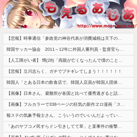
【悲報】時事通信「参政党の神谷代表が消費減税は天下の愚策と批判してるぞ！」 → 安藤幹事長「タイトルに偽りあり！『参政党は消費税廃止派、減税派』」ｗｗｗｗｗｗｗｗ
韓国サッカー協会 2011～12年に外国人審判員・監督官ら10数人を性接待（W杯予選、五輪予選が含まれる）国会議員が事実確認
【人工障がい者】 甥(28)「両親が亡くなったんで僕のこと引き取ってほしいんですけど！」なんでいい年したヒキニートを引き取らなきゃいけないんだ...
【悲報】立川志らく、ガチでブチギレてしまう！！！！！！
韓国人「とある日本の飲食店で、韓国人店員が韓国人団体客と口論になった理由がこちら・・・」
【画像】日本さん、避難所が各国と比べて優秀過ぎると話題に
【画像】フルカラーで338ページの狂気の新作ヱロ漫画「スパ・カイラクーア4」発売から2週間で7万部売れるｗｗｗｗｗ
報ステの気象予報士さん、こういうのでいいんだよっていう横乳の張り
「あのヤフコメ民すらドン引きしてて草」と某事件の衝撃的な公判が話題に、なんか変な力が働いてんのかってくらい……