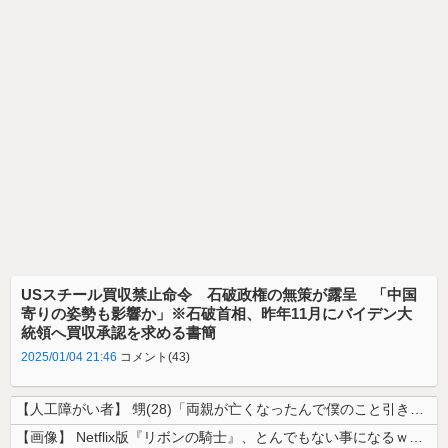
USスチール買収禁止命令 石破政権の無策が露呈 「中国
寄りの姿勢も影響か」※石破首相、昨年11月にバイデン大
統領へ買収承認を求める書簡
2025/01/04 21:46
コメント(43)
【人工障がい者】 甥(28)「両親が亡くなったんで僕のこと引き取ってほ...
【画像】 Netflix版『リボンの騎士』、とんでもない事になるｗｗｗ...