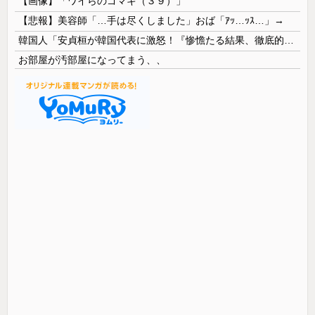
【画像】「ワイらのゴマキ（３９）」
【悲報】美容師「…手は尽くしました」おば「ｱｯ…ｯｽ…」→
韓国人「安貞桓が韓国代表に激怒！『惨憺たる結果、徹底的な刷新が必要だ』と監督や協会を痛烈批判」
お部屋が汚部屋になってまう、、