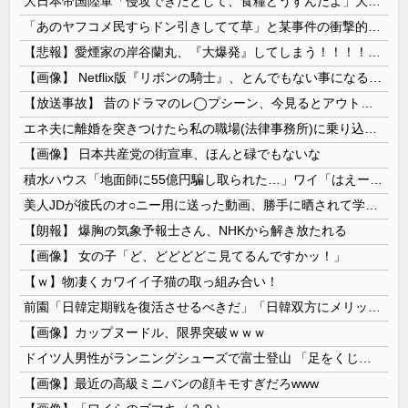
大日本帝国陸軍「侵攻できたとして、食糧どうすんだよ」大本営「現地調達」陸軍「え？」
「あのヤフコメ民すらドン引きしてて草」と某事件の衝撃的な公判が話題に、なんか変な力が働いてんのかってくらい……
【悲報】愛煙家の岸谷蘭丸、『大爆発』してしまう！！！！！！
【画像】 Netflix版『リボンの騎士』、とんでもない事になるｗｗｗｗｗ
【放送事故】 昔のドラマのレ◯プシーン、今見るとアウトすぎる・・・
エネ夫に離婚を突きつけたら私の職場(法律事務所)に乗り込んできた 堂々と「離婚の法律相談です。母の薦めでこちらに参りました」と言っているが、...
【画像】 日本共産党の街宣車、ほんと碌でもないな
積水ハウス「地面師に55億円騙し取られた…」ワイ「はえーかわいそう…会社滅茶苦茶やろなぁ」
美人JDが彼氏のオ○ニー用に送った動画、勝手に晒されて学校中の”共有オカズ” にされる
【朗報】 爆胸の気象予報士さん、NHKから解き放たれる
【画像】 女の子「ど、どどどどこ見てるんですかッ！」
【ｗ】物凄くカワイイ子猫の取っ組み合い！
前園「日韓定期戦を復活させるべきだ」「日韓双方にメリットがある」……日本へのメリットがなにもないんですが、それは
【画像】カップヌードル、限界突破ｗｗｗ
ドイツ人男性がランニングシューズで富士登山 「足をくじいて動けない」
【画像】最近の高級ミニバンの顔キモすぎだろwww