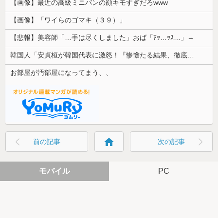
【画像】最近の高級ミニバンの顔キモすぎだろwww
【画像】「ワイらのゴマキ（３９）」
【悲報】美容師「…手は尽くしました」おば「ｱｯ…ｯｽ…」→
韓国人「安貞桓が韓国代表に激怒！『惨憺たる結果、徹底的な刷新が必要だ』と監督や協会を痛烈批判」
お部屋が汚部屋になってまう、、
home
前の記事
次の記事
モバイル
PC