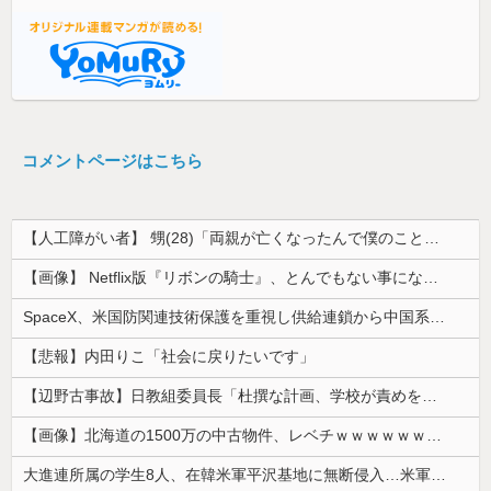
コメントページはこちら
【人工障がい者】 甥(28)「両親が亡くなったんで僕のこと引き取ってほしいんですけど！」なんでいい年したヒキニートを引き取らなきゃいけないんだ...
【画像】 Netflix版『リボンの騎士』、とんでもない事になるｗｗｗｗｗ
SpaceX、米国防関連技術保護を重視し供給連鎖から中国系を完全排除へ 供給業者に「中国籍人員をSpaceX向けの生産に関わらせないこと」「中国...
【悲報】内田りこ「社会に戻りたいです」
【辺野古事故】日教組委員長「杜撰な計画、学校が責めを負うのは当然」としつつも、平和教育の意義強調「うちの運動方針は極めてバランス良い」
【画像】北海道の1500万の中古物件、レベチｗｗｗｗｗｗｗｗｗｗｗｗｗｗｗｗｗｗｗｗ
大進連所属の学生8人、在韓米軍平沢基地に無断侵入…米軍により身柄拘束！