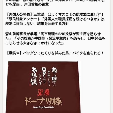
どを歴任 、岸田首相の後輩
【外国人公務員】三重県、ぱよくマスコミの総攻撃に屈せず！
「県民対象アンケート『外国人の職員採用を続けるべきか』は
差別に該当しない」結果を公表する方針
森山前幹事長が暴露「高市総理のSNS投稿が習主席を怒らせ
た」 「その投稿が中国側（習近平主席）を怒らせ、日中関係を
こじらせる大きなきっかけになった」
【爆笑ｗ】バッグひったくりを試みた男、バイクを盗られる！