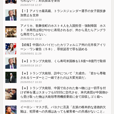
られない！」対抗措置を警告
2026/07/18 12:37
【！】アメリカ最高裁、トランスジェンダー選手の女子競技参
加禁止を支持
2026/07/01 10:58
アメリカ、歌舞伎町のホスト４人を入国拒否・強制帰国 ホス
ト「水商売は煌びやかに表現されるが、外から見たらアングラ
な商売でしかない」
2026/06/24 19:22
【続報】中国のスパイだったカリフォルニア州の元市長アイリ
ーン・ワン被告（５８）、罪状認否で罪を認める
2026/06/01 11:29
【ｗ】トランプ大統領、くら寿司米国株を1.6億〜8億円で取得
2026/05/19 18:17
【ｗ】トランプ大統領、訪中について「大成功」「皆から尊敬
されるリーダーとご一緒できたのは大変光栄だ」
2026/05/17 10:33
【ｗ】トランプ大統領、中国で出された食べ物には一切手を付
けず杯を運ぶスタッフもUSSSに交代させ、米代表団が中国側か
ら受け取った物は大統領専用機搭乗前に全て回収しゴミ箱へ
2026/05/17 02:17
イーロン・マスク氏、パヨクに言及「左派の根本的な道徳的欠
陥は、犯罪者への共感はあっても被害者への共感がないこと」