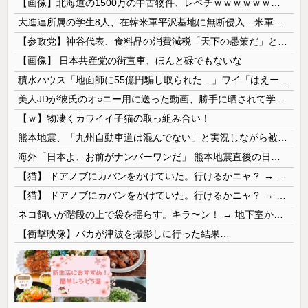
【画像】北海道の1500万の中古物件、レベチｗｗｗｗｗｗｗｗｗｗｗｗｗｗｗｗｗｗｗｗ
大進連所属の学生8人、在韓米軍平沢基地に無断侵入…米軍により身柄拘束！
【参政党】神谷代表、食料品の消費減税「天下の愚策だ」と批判
【画像】 日本共産党の街宣車、ほんと碌でもないな
積水ハウス「地面師に55億円騙し取られた…」ワイ「はえーかわいそう…会社滅茶苦茶やろなぁ」
美人JDが彼氏のオ○ニー用に送った動画、勝手に晒されて学校中の”共有オカズ” にされる
【ｗ】物凄くカワイイ子猫の取っ組み合い！
熊本地震、「九州自動車道は混んでない」と実況しながら被災地へ向かう有名アナなどに批判殺到 全国紙記者「最新の状況をいち早く伝えることは報道機関としての責務」「情報を取り上げることには大きな意義がある」
海外「日本よ、お前がナンバーワンだ」 熊本地震直後の日本の対応のスピードに世界が衝撃
【猫】 ドアノブにカバンをかけていた。行けるかニャ？ → 猫はこうなります…
【猫】 ドアノブにカバンをかけていた。行けるかニャ？ → 猫はこうなります…
ネコ飼いが階段の上で袋を揺らす。キラ〜ン！ → 地下室からヤツが現れる…
【衝撃映像】バカが津波を撮影しに行った結果…