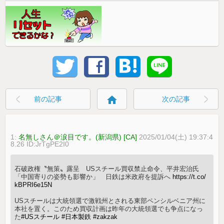
home
前の記事
次の記事
1:
名無しさん＠涙目です。(新潟県) [CA]
2025/01/04(土) 19:37:4
8.26 ID:JrTgPE2I0
石破政権〝無策〟露呈 USスチール買収禁止命令、平井宏治氏
「中国寄りの姿勢も影響か」 日鉄は米政府を提訴へ
https://t.co/
kBPRI6e15N
USスチールは大統領選で激戦州とされる東部ペンシルベニア州に
本社を置く。このため買収計画は昨年の大統領選でも争点になっ
た
#USスチール
#日本製鉄
#zakzak