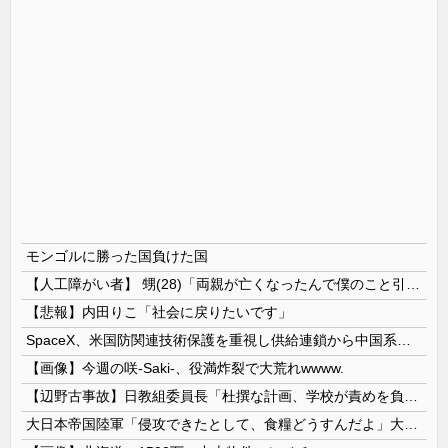
モンゴルに勝った国負けた国
【人工障がい者】 甥(28)「両親が亡くなったんで僕のこと引き取ってほしいんですけど！」なんでいい年したヒキニートを引き取らなきゃいけないんだ...
【悲報】内田りこ「社会に戻りたいです」
SpaceX、米国防関連技術保護を重視し供給連鎖から中国系を完全排除へ 供給業者に「中国籍人員をSpaceX向けの生産に関わらせないこと」「中国...
【画像】今週の咲-Saki-、役満炸裂で大荒れwwww.
【辺野古事故】日教組委員長「杜撰な計画、学校が責めを負うのは当然」としつつも、平和教育の意義強調「うちの運動方針は極めてバランス良い」
大日本帝国陸軍「侵攻できたとして、食糧どうすんだよ」大本営「現地調達」陸軍「え？」