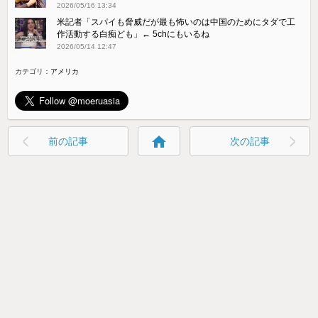
2026/05/16 13:34
米記者「スパイも脅威だが最も怖いのは中国のためにタダで工
作活動する白痴ども」← 5chにもいるね
2026/05/14 12:47
カテゴリ：
アメリカ
home
前の記事
次の記事