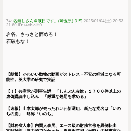
74:
名無しさん＠涙目です。(埼玉県) [US]
2025/01/04(土) 20:53:
21.80 ID:+4ebiolH0
岩谷、さっさと辞めろ！
石破もな！
【朗報】かわいい動物の動画がストレス・不安の軽減になる可
能性。英大学の研究で実証
【！】共産党が刑事告訴 「しんぶん赤旗」１７００件以上の
虚偽購読申し込み 「厳重な処罰を求める」
【速報】山本太郎が去ったれいわ新選組、新たな党名は「いの
ちの党」 略称「いのち」
【財務省人事】内閣人事局、エース級の財務官僚を異例転出
官邸幹部「協力的でなかった」※岸田首相（当時）の秘書官な