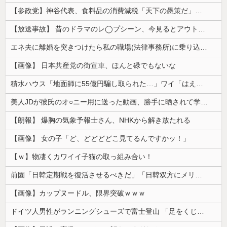
【参政党】神谷代表、食料品の消費減税「天下の愚策だ」と批判
【放送事故】 昔のドラマのレ◯プシーン、今見るとアウトすぎる・・・
エネ夫に離婚を突きつけたら私の職場(法律事務所)に乗り込んできた 堂々と「離婚の法律相談です。母の薦めでこちらに参りました」と言っているが、...
【画像】 日本共産党の街宣車、ほんと碌でもないな
積水ハウス「地面師に55億円騙し取られた…」ワイ「はえーかわいそう…会社滅茶苦茶やろなぁ」
美人JDが彼氏のオ○ニー用に送った動画、勝手に晒されて学校中の”共有オカズ” にされる
【朗報】 爆胸の気象予報士さん、NHKから解き放たれる
【画像】 女の子「ど、どどどどこ見てるんですかッ！」
【ｗ】物凄くカワイイ子猫の取っ組み合い！
前園「日韓定期戦を復活させるべきだ」「日韓双方にメリットがある」……日本へのメリットがなにもないんですが、それは
【画像】カップヌードル、限界突破ｗｗｗ
ドイツ人男性がランニングシューズで富士登山 「足をくじいて動けない」