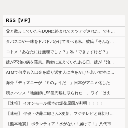
RSS【VIP】
父と散歩していたらDQNに絡まれてカツアゲされた。でも父のまさかの行動で立場が一気に逆転して…
タバスコや一味をドバドバかけて食べる私。彼氏「そんな辛いのよく食えるなｗ」私「そんな言い方しないで」→何気ない一言がきっかけで、まさかの展開に…
コトメ「あなたには無理でしょ？」私「できますけど？」→何も知らない前提で話しかけてくるコトメが止まらず…
嫁が不治の病を罹患。懸命に支えていたある日、嫁が「治らねぇもんは治らねぇんだよ」と言い出した
ATMで何度も入出金を繰り返す人に声をかけた若い女性にモヤっとする。若い人ってそんな余裕ないのかな？
海外「ディズニーがゴミのようだ！」日本がアニメ化した米人気SF作品に絶賛の声が殺到中
積水ハウス「地面師に55億円騙し取られた…」ワイ「はえーかわいそう…会社滅茶苦茶やろなぁ」
【速報】 イオンモール熊本の爆発原因が判明！！！！
【速報】 俳優・佐藤二郎さんX更新、フジテレビと縁切り宣言「僕のところは全てカットしてほしい、僕は心から、もうフジとは関わりたくないです」
【熊本地震】 ボランティア「水がない！届けて！」八代市市長「自分で取りに行って」