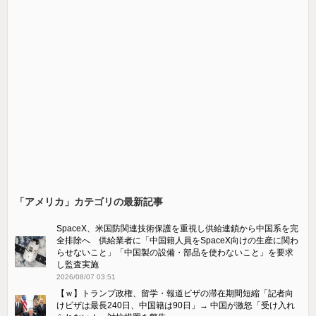
「アメリカ」カテゴリの最新記事
SpaceX、米国防関連技術保護を重視し供給連鎖から中国系を完
全排除へ 供給業者に「中国籍人員をSpaceX向けの生産に関わ
らせないこと」「中国製の設備・部品を使わないこと」を要求
し監査実施
2026/08/07 03:51
【ｗ】トランプ政権、留学・報道ビザの滞在期間短縮「記者向
けビザは最長240日、中国籍は90日」→ 中国が激怒「受け​入れ