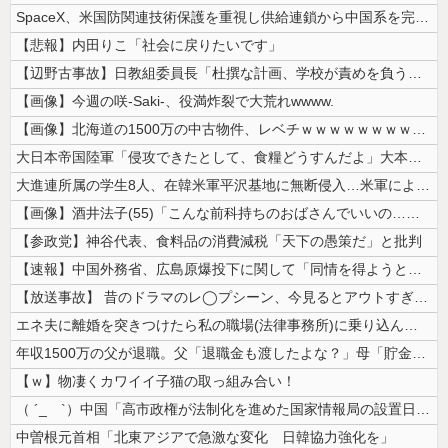
SpaceX、米国防関連技術保護を重視し供給連鎖から中国系を完全排除へ...
【悲報】内田りこ「社会に戻りたいです」
【辺野古事故】日教組委員長「杜撰な計画、学校が責めを負うのは当然」とし...
【画像】今週の咲-Saki-、役満炸裂で大荒れwwww.
【画像】北海道の1500万の中古物件、レベチｗｗｗｗｗｗｗｗｗｗｗｗｗ...
大日本帝国陸軍「侵攻できたとして、食糧どうすんだよ」大本営「現地調達」...
大進連所属の学生8人、在韓米軍平沢基地に無断侵入…米軍により身柄拘束！
【画像】酒井法子(55)「こんな前科持ちのおばさんでいいの…？」 【P...
【参政党】神谷代表、食料品の消費減税「天下の愚策だ」と批判
【速報】中国外務省、広島原爆投下に関して「同情を得ようと核被害者の立場...
【放送事故】 昔のドラマのレ◯プシーン、今見るとアウトすぎる・・・
エネ夫に離婚を突きつけたら私の職場(法律事務所)に乗り込んできた 堂々...
年収1500万の父が退職。父「退職金も渡したよな？」母「貯金なんてない...
【ｗ】物凄くカワイイ子猫の取っ組み合い！
（ ´_ゝ`）中国「高市政権が法制化を進めた国家情報局の設置日が7月3...
中曽根元首相「北東アジアで急激な変化 日韓協力強化を」