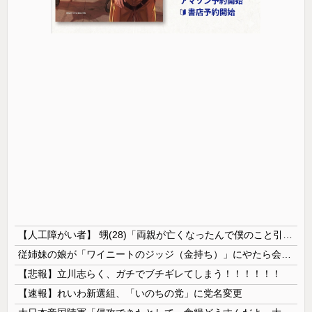
【人工障がい者】 甥(28)「両親が亡くなったんで僕のこと引き取ってほしいんですけど！」なんでいい年したヒキニートを引き取らなきゃいけないんだ...
従姉妹の娘が「ワイニートのジッジ（金持ち）」にやたら会いに来る理由ｗｗｗｗｗ
【悲報】立川志らく、ガチでブチギレてしまう！！！！！！
【速報】れいわ新選組、「いのちの党」に党名変更