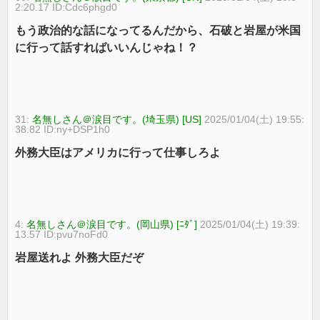
2:20.17 ID:Cdc6phgd0
もう政治的な話になってるんだから、石破と岩屋が米国
に行って話すればいいんじゃね！？
31:
名無しさん＠涙目です。(埼玉県) [US]
2025/01/04(土) 19:55:
38.82 ID:ny+DSP1h0
外務大臣はアメリカに行って仕事しろよ
4:
名無しさん＠涙目です。(岡山県) [ﾆﾀﾞ]
2025/01/04(土) 19:39:
13.57 ID:pvu7noFd0
岩屋送れよ 外務大臣だぞ