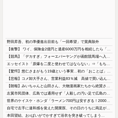
野田昇吾、初の準優進出目前も「一回希望」で賞典除外
【衝撃】 ワイ、保険金2億円と遺産6000万円を相続したら「こう」なった・・・
【競馬】「デカすぎ」フォーエバーヤングが函館競馬場へ入厩 573キロ 矢作師「もう1段パワーアップ」
エッセイスト「原爆を二度と使わせてはならない」⇒「もちろん中国の核も非難する？」⇒「中国の核は綺麗な核！」
【驚愕】悠仁さまがもう19歳という事実…初の「おことば」にネット民驚嘆
【悲報】コメ卸大手さん、営業利益83％減 高値で買い込んだ米が売れず「損切り祭り」開幕へ
【朗報】みいちゃんと山田さん、大物漫画家たちから絶賛されるｗｗｗｗ
左翼市民団体、広島では通用せず「人殺しの汚い足で広島の土を踏むな！」→広島県民「お前らの方が汚いんじゃ！」「ワシらが広島県民じゃ」
世界のケイスケ・ホンダ「ラーメン700円は安すぎる！2000円にするべき」
自宅で左手に違和感を覚えた開業医、その日のうちに両足が動かなくなり入院すると……
本田望結、お○ぱいがでかすぎて浴衣を突き破ってしまう…