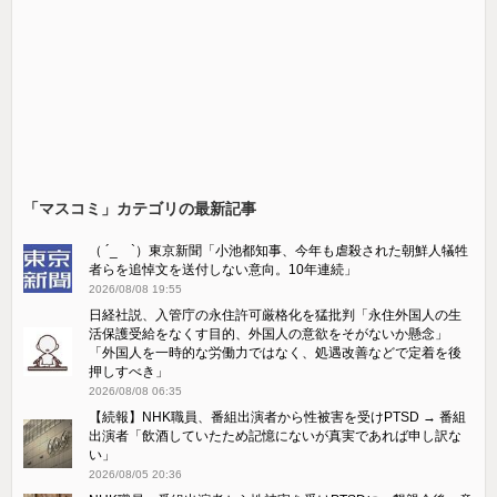
「マスコミ」カテゴリの最新記事
（ ´_ゝ`）東京新聞「小池都知事、今年も虐殺された朝鮮人犠牲
者らを追悼文を送付しない意向。10年連続」
2026/08/08 19:55
日経社説、入管庁の永住許可厳格化を猛批判「永住外国人の生
活保護受給をなくす目的、外国人の意欲をそがないか懸念」
「外国人を一時的な労働力ではなく、処遇改善などで定着を後
押しすべき」
2026/08/08 06:35
【続報】NHK職員、番組出演者から性被害を受けPTSD → 番組
出演者「飲酒していたため記憶にないが真実であれば申し訳な
い」
2026/08/05 20:36