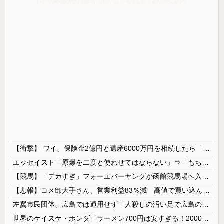
【衝撃】 ワイ、保険金2億円と遺産6000万円を相続したら「こう」なった・・・
エッセイスト「原爆を二度と使わせてはならない」⇒「もちろん中国の核も非難する？」⇒「中国の核は綺麗な核！」
【競馬】「デカすぎ」フォーエバーヤングが函館競馬場へ入厩 573キロ 矢作師「もう1段パワーアップ」
【悲報】コメ卸大手さん、営業利益83％減 高値で買い込んだ米が売れず「損切り祭り」開幕へ
左翼市民団体、広島では通用せず「人殺しの汚い足で広島の土を踏むな！」→広島県民「お前らの方が汚いんじゃ！」「ワシらが広島県民じゃ」
世界のケイスケ・ホンダ「ラーメン700円は安すぎる！2000円にするべき」