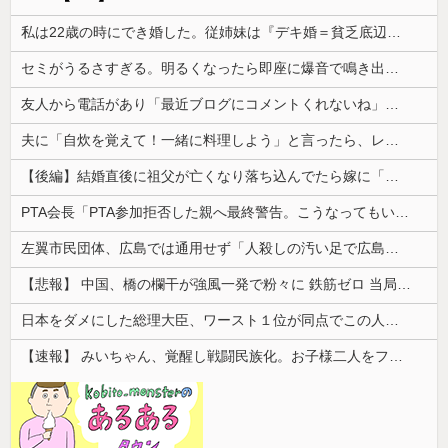
私は22歳の時にでき婚した。従姉妹は『デキ婚＝貧乏底辺』と認識があるみたいで、私を馬鹿にしてきて…
セミがうるさすぎる。明るくなったら即座に爆音で鳴き出して毎日朝4時に叩き起こしにくるせいで寝不足だよ
友人から電話があり「最近ブログにコメントくれないね」と言われた
夫に「自炊を覚えて！一緒に料理しよう」と言ったら、レストランの予約をされた。自炊計画は完全に狂って…
【後編】結婚直後に祖父が亡くなり落ち込んでたら嫁に「いつまでくよくよしてるの？」と言われた。お義父さんやお義母さんの負担もなくなったし良かったと...
PTA会長「PTA参加拒否した親へ最終警告。こうなってもいい？」
左翼市民団体、広島では通用せず「人殺しの汚い足で広島の土を踏むな！」→広島県民「お前らの方が汚いんじゃ！」「ワシらが広島県民じゃ」
【悲報】 中国、橋の欄干が強風一発で粉々に 鉄筋ゼロ 当局「接着剤でくっつけただけ」「正常で、品質問題はない」
日本をダメにした総理大臣、ワースト１位が同点でこの人ｗｗｗｗｗｗ
【速報】 みいちゃん、覚醒し戦闘民族化。お子様二人をフルボッコにしてしまう