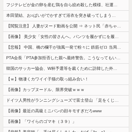
フジテレビが金の卵を産む鶏を自ら絞め殺した模様、社運を賭けたドル箱コンテンツが御蔵入りになってしまい……
本田望結、お○ぱいがでかすぎて浴衣を突き破ってしまう…
【閲覧注意】 人妻がヌード動画を公開 ⇒ ネット民「赤ちゃんに絶対に母乳を上げないで！」（衝撃動画）
【画像】 美少女「女性の皆さんへ。パンツを履かずにを履いてみてください」
【悲報】 中国、橋の欄干が強風一発で粉々に 鉄筋ゼロ 当局「接着剤でくっつけただけ」「正常で、品質問題はない」
PTA会長「PTA参加拒否した親へ最終警告。こうなってもいい？」
韓国のサッカー協会、W杯予選等を裁くために訪韓した外国人審判を「性接待」していた……大して強くもないチームが潤沢な予算を持ってりゃそうなるわな
【ｗ】物凄くカワイイ子猫の取っ組み合い！
【画像】カップヌードル、限界突破ｗｗｗ
ドイツ人男性がランニングシューズで富士登山 「足をくじいて動けない」
【画像】最近の高級ミニバンの顔キモすぎだろwww
【画像】「ワイらのゴマキ（３９）」
【悲報】美容師「…手は尽くしました」おば「ｱｯ…ｯｽ…」→