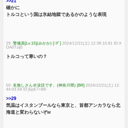
>>21
確かに
トルコという国は氷結地獄であるかのような表現
29:
警備員[Lv.15](みかか) [ﾆﾀﾞ]
2024/12/21(土) 12:38:10.81 ID:X
OA0Tzij0
トルコって寒いの？
50:
名無しさん＠涙目です。(神奈川県) [BR]
2024/12/21(土) 12:
44:03.58 ID:j5pE7+8l0
>>29
気温はイスタンブールなら東京と、首都アンカラなら北
海道と変わらないぞw