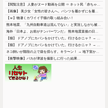
【閲覧注意】 人妻がヌード動画を公開 ⇒ ネット民「赤ちゃんに絶対に母乳を上げないで！」（衝撃動画）
【画像】 美少女「女性の皆さんへ。パンツを履かずにを履いてみてください」
【ｗ】物凄くカワイイ子猫の取っ組み合い！
熊本地震、「九州自動車道は混んでない」と実況しながら被災地へ向かう有名アナなどに批判殺到 全国紙記者「最新の状況をいち早く伝えることは報道機関としての責務」「情報を取り上げることには大きな意義がある」
海外「日本よ、お前がナンバーワンだ」 熊本地震直後の日本の対応のスピードに世界が衝撃
【猫】 ドアノブにカバンをかけていた。行けるかニャ？ → 猫はこうなります…
【猫】 ドアノブにカバンをかけていた。行けるかニャ？ → 猫はこうなります…
ネコ飼いが階段の上で袋を揺らす。キラ〜ン！ → 地下室からヤツが現れる…
【衝撃映像】バカが津波を撮影しに行った結果…