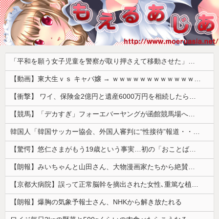
「平和を願う女子児童を警察が取り押さえて移動させた」と市民団体が告発、「児童……どこ？」とガチで困惑する人が続出
【動画】東大生ｖｓ キャバ嬢 → ｗｗｗｗｗｗｗｗｗｗｗｗｗｗｗｗｗｗ
【衝撃】 ワイ、保険金2億円と遺産6000万円を相続したら「こう」なった・・・
【競馬】「デカすぎ」フォーエバーヤングが函館競馬場へ入厩 573キロ 矢作師「もう1段パワーアップ」
韓国人「韓国サッカー協会、外国人審判に“性接待”報道・・・」→「2002年の審判買収が事実だったのか？」「日本人が言ってたこと正しかったね・・・...
【驚愕】悠仁さまがもう19歳という事実…初の「おことば」にネット民驚嘆
【朗報】みいちゃんと山田さん、大物漫画家たちから絶賛されるｗｗｗｗ
【京都大病院】誤って正常脳幹を摘出された女性､重篤な植物状態だが意識は正常で何かを思考していると判明
【朗報】爆胸の気象予報士さん、NHKから解き放たれる