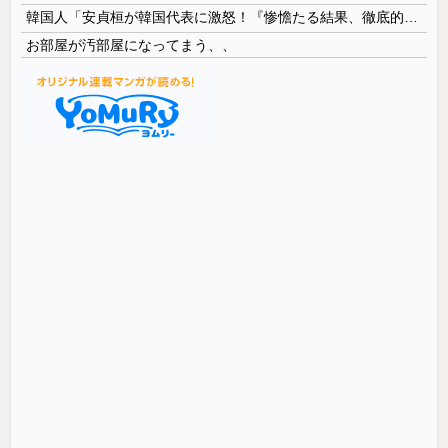
韓国人「安貞桓が韓国代表に激怒！『惨憺たる結果、徹底的な刷新が必要だ』と監督や協会を痛烈批判」
お部屋が汚部屋になってまう、、