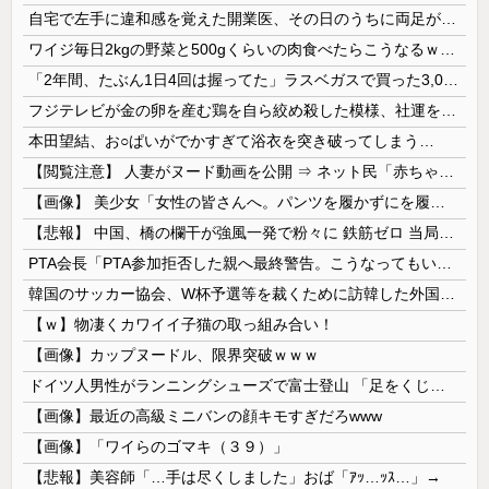
自宅で左手に違和感を覚えた開業医、その日のうちに両足が動かなくなり入院すると……
ワイジ毎日2kgの野菜と500gくらいの肉食べたらこうなるｗｗｗ
「2年間、たぶん1日4回は握ってた」ラスベガスで買った3,000円のキーホルダーを調べたら
フジテレビが金の卵を産む鶏を自ら絞め殺した模様、社運を賭けたドル箱コンテンツが御蔵入りになってしまい……
本田望結、お○ぱいがでかすぎて浴衣を突き破ってしまう…
【閲覧注意】 人妻がヌード動画を公開 ⇒ ネット民「赤ちゃんに絶対に母乳を上げないで！」（衝撃動画）
【画像】 美少女「女性の皆さんへ。パンツを履かずにを履いてみてください」
【悲報】 中国、橋の欄干が強風一発で粉々に 鉄筋ゼロ 当局「接着剤でくっつけただけ」「正常で、品質問題はない」
PTA会長「PTA参加拒否した親へ最終警告。こうなってもいい？」
韓国のサッカー協会、W杯予選等を裁くために訪韓した外国人審判を「性接待」していた……大して強くもないチームが潤沢な予算を持ってりゃそうなるわな
【ｗ】物凄くカワイイ子猫の取っ組み合い！
【画像】カップヌードル、限界突破ｗｗｗ
ドイツ人男性がランニングシューズで富士登山 「足をくじいて動けない」
【画像】最近の高級ミニバンの顔キモすぎだろwww
【画像】「ワイらのゴマキ（３９）」
【悲報】美容師「…手は尽くしました」おば「ｱｯ…ｯｽ…」→