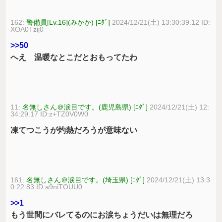
162:
警備員[Lv.16](みかか) [ﾆﾀﾞ]
2024/12/21(土) 13:30:39.12 ID:
XOA0Tzij0
>>50
へえ 温暖なとこだとおもってたわ
11:
名無しさん＠涙目です。(鹿児島県) [ﾆﾀﾞ]
2024/12/21(土) 12:
34:29.17 ID:z+TZ0V0W0
凍てつこうが灼熱だろうが意味ない
161:
名無しさん＠涙目です。(埼玉県) [ﾆﾀﾞ]
2024/12/21(土) 13:3
0:22.83 ID:a9niTOUU0
>>1
もう世間にバレてるのにお涙ちょうだいは無理だろ