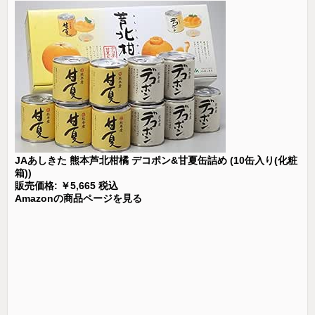
JAあしきた 熊本芦北柑橘 デコポン&甘夏缶詰め (10缶入り(化粧
箱))
販売価格: ￥5,665 税込
Amazonの商品ページを見る