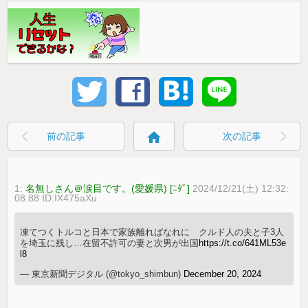
home
前の記事
次の記事
1:
名無しさん＠涙目です。(愛媛県) [ﾆﾀﾞ]
2024/12/21(土) 12:32:
08.88 ID:IX475aXu
凍てつくトルコと日本で家族離ればなれに クルド人の夫と子3人
を埼玉に残し…在留不許可の妻と次男が出国
https://t.co/641ML53e
l8
— 東京新聞デジタル (@tokyo_shimbun)
December 20, 2024