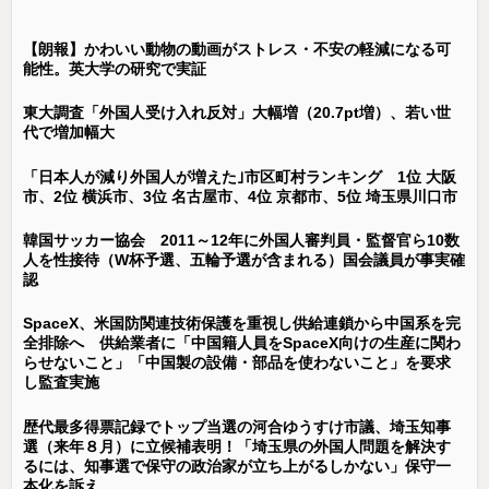
【朗報】かわいい動物の動画がストレス・不安の軽減になる可
能性。英大学の研究で実証
東大調査「外国人受け入れ反対」大幅増（20.7pt増）、若い世
代で増加幅大
「日本人が減り外国人が増えた｣市区町村ランキング 1位 大阪
市、2位 横浜市、3位 名古屋市、4位 京都市、5位 埼玉県川口市
韓国サッカー協会 2011～12年に外国人審判員・監督官ら10数
人を性接待（W杯予選、五輪予選が含まれる）国会議員が事実確
認
SpaceX、米国防関連技術保護を重視し供給連鎖から中国系を完
全排除へ 供給業者に「中国籍人員をSpaceX向けの生産に関わ
らせないこと」「中国製の設備・部品を使わないこと」を要求
し監査実施
歴代最多得票記録でトップ当選の河合ゆうすけ市議、埼玉知事
選（来年８月）に立候補表明！「埼玉県の外国人問題を解決す
るには、知事選で保守の政治家が立ち上がるしかない」保守一
本化を訴え