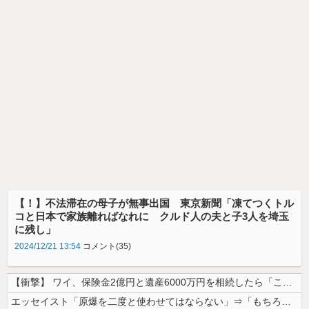
【！】不法滞在の母子が無事出国 東京新聞「凍てつくトル
コと日本で家族離ればなれに クルド人の夫と子3人を埼玉
に残し」
2024/12/21 13:54
コメント(35)
【衝撃】 ワイ、保険金2億円と遺産6000万円を相続したら「こう」なっ...
エッセイスト「原爆を二度と使わせてはならない」⇒「もちろん中国の核も非...