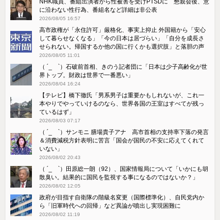
NHK職員、番組出演者から性被害を受けPTSDに 懇親会後、意
に沿わない性行為、番組名など詳細は非公表
2026/08/05 16:57
高市政権が「永住許可」厳格化、事実上抑止 外国籍から「安心
して暮らせなくなる」「今の日本は居づらい」「自分を成長さ
せられない。帰国するか他の国に行くかも選択肢」と落胆の声
2026/08/05 11:01
（ ´_ゝ`）石破前首相、きのう記者団に「日本は少子高齢化が世
界トップ。財政は世界で一番悪い」
2026/08/04 16:24
【テレビ】橋下徹氏「男系男子は重要かもしれないが、これ一
本やりでやっていけるのなら、世界各国の王室はすべてが残っ
ているはず」
2026/08/03 07:17
（ ´_ゝ`）サンモニ 膳場貴子アナ 高市首相の支持率下落の発言
＆消費減税方針表明に苦言「国会が国民の不安に応えてくれて
いない」
2026/08/02 20:43
（ ´_ゝ`）田原総一朗（92）、国家情報局について「いかにも胡
散臭い。結果的に国民を監視する事になるのではないか？」
2026/08/02 12:05
政府が目指す自衛隊の階級名変更（国際標準化）、自民党内か
ら「旧軍時代への回帰」など異論が噴出し実現困難に
2026/08/02 11:19