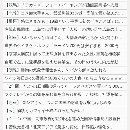
【競馬】「デカすぎ」フォーエバーヤングが函館競馬場へ入厩 573キロ ...
【悲報】コメ卸大手さん、営業利益83％減 高値で買い込んだ米が売れず「...
【驚愕】悠仁さまがもう19歳という事実…初の「おことば」にネット民驚嘆
左翼市民団体、広島では通用せず「人殺しの汚い足で広島の土を踏むな！」→...
【朗報】みいちゃんと山田さん、大物漫画家たちから絶賛されるｗｗｗｗ
世界のケイスケ・ホンダ「ラーメン700円は安すぎる！2000円にするべ...
【京都大病院】誤って正常脳幹を摘出された女性､重篤な植物状態だが意識は...
自宅で左手に違和感を覚えた開業医、その日のうちに両足が動かなくなり入院...
【朗報】爆胸の気象予報士さん、NHKから解き放たれる
ワイジ毎日2kgの野菜と500gくらいの肉食べたらこうなるｗｗｗ
「2年間、たぶん1日4回は握ってた」ラスベガスで買った3,000円のキ...
フジテレビが金の卵を産む鶏を自ら絞め殺した模様、社運を賭けたドル箱コン...
【悲報】 ロシアさん、ついに国民の財産を没収しはじめる
【ｗ】物凄くカワイイ子猫の取っ組み合い！
（ ´_ゝ`）中国「高市政権が法制化を進めた国家情報局の設置日が7月3...
中曽根元首相「北東アジアで急激な変化 日韓協力強化を」