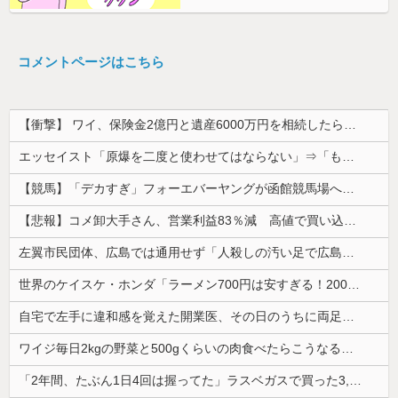
コメントページはこちら
【衝撃】 ワイ、保険金2億円と遺産6000万円を相続したら「こう」なった・・・
エッセイスト「原爆を二度と使わせてはならない」⇒「もちろん中国の核も非難する？」⇒「中国の核は綺麗な核！」
【競馬】「デカすぎ」フォーエバーヤングが函館競馬場へ入厩 573キロ 矢作師「もう1段パワーアップ」
【悲報】コメ卸大手さん、営業利益83％減 高値で買い込んだ米が売れず「損切り祭り」開幕へ
左翼市民団体、広島では通用せず「人殺しの汚い足で広島の土を踏むな！」→広島県民「お前らの方が汚いんじゃ！」「ワシらが広島県民じゃ」
世界のケイスケ・ホンダ「ラーメン700円は安すぎる！2000円にするべき」
自宅で左手に違和感を覚えた開業医、その日のうちに両足が動かなくなり入院すると……
ワイジ毎日2kgの野菜と500gくらいの肉食べたらこうなるｗｗｗ
「2年間、たぶん1日4回は握ってた」ラスベガスで買った3,000円のキーホルダーを調べたら