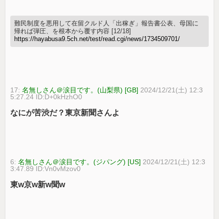
難民制度を悪用して在留クルド人「出稼ぎ」報告書公表、母国に
帰れば弾圧、を根本から覆す内容 [12/18]
https://hayabusa9.5ch.net/test/read.cgi/news/1734509701/
17:
名無しさん＠涙目です。(山梨県) [GB]
2024/12/21(土) 12:3
5:27.24 ID:D+0kHzhO0
なにが苦渋だ？東京新聞さんよ
6:
名無しさん＠涙目です。(ジパング) [US]
2024/12/21(土) 12:3
3:47.89 ID:Vn0vMzov0
東w京w新w聞w