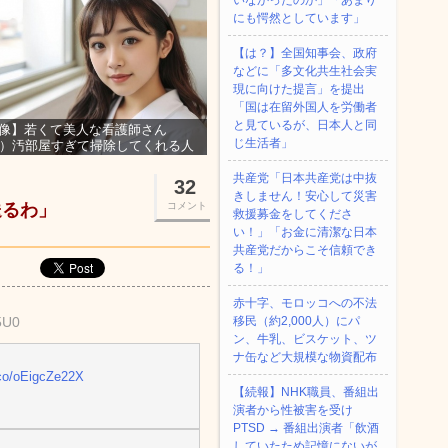
いなかったのか」「あまり
にも愕然としています」
【は？】全国知事会、政府
などに「多文化共生社会実
現に向けた提言」を提出
「国は在留外国人を労働者
と見ているが、日本人と同
像】若くて美人な看護師さん
じ生活者」
3）汚部屋すぎて掃除してくれる人
集ｗｗｗ
共産党「日本共産党は中抜
32
きしません！安心して災害
送るわ」
コメント
救援募金をしてくださ
い！」「お金に清潔な日本
共産党だからこそ信頼でき
る！」
赤十字、モロッコへの不法
5U0
移民（約2,000人）にパ
ン、牛乳、ビスケット、ツ
ナ缶など大規模な物資配布
.co/oEigcZe22X
【続報】NHK職員、番組出
演者から性被害を受け
PTSD → 番組出演者「飲酒
していたため記憶にないが