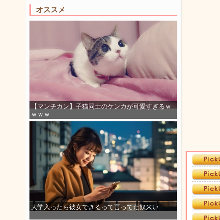
オススメ
【マンチカン】子猫同士のケンカが可愛すぎるｗ
ｗｗｗ
大学入ったら彼女できるって言ってた奴来い