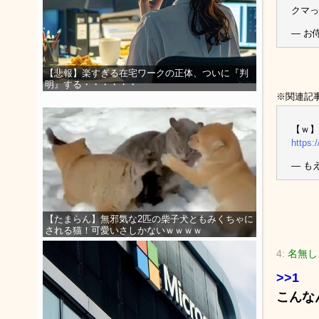
クマ
— お侍
【悲報】楽すぎる在宅ワークの正体、ついに『判
明』する・・・・・・
※関連記
【ｗ】
https:
— もえ
【たまらん】無邪気な2匹の柴子犬ともみくちゃに
される猫！可愛いさしかないｗｗｗｗ
4:
名無しさ
>>1
こんな