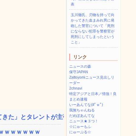
表
玉川徹氏、刃物を持って向
かってきた血まみれ男に発
砲した警官について「死刑
にならない犯罪を警察官が
死刑にしてしまったという
こと」
リンク
ニュースの森
保守JAPAN
Zattoyomiニュース見出しリ
ーダー
2chnavi
特定アジアと日本／情強！良
まとめ速報
いーあんてな(#ﾟｗﾟ)
我無ちゃんねる
きた」とタレントが主張、...
だめぽあんてな
ニュース★３つ！
☆にゅーもふ
ｗｗｗｗｗｗｗ
にゅーぷる☆