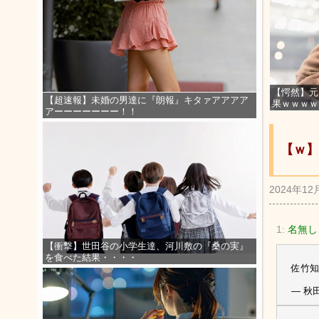
【愕然】元
【超速報】未婚の男達に『朗報』キタァアアアア
果ｗｗｗｗ
アーーーーーーー！！
【ｗ】
2024年12
1:
名無し
【衝撃】世田谷の小学生達、河川敷の『桑の実』
を食べた結果・・・・
佐竹
— 秋田