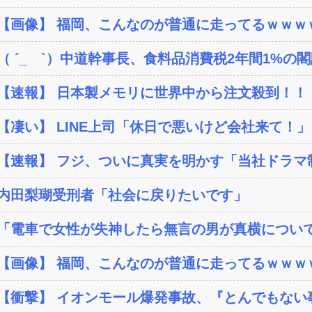
【画像】 福岡、こんなのが普通に走ってるｗｗｗｗ
（ ´_ゝ`）中道幹事長、食料品消費税2年間1%の閣議
【速報】 日本製メモリに世界中から注文殺到！！！
【凄い】 LINE上司「休日で悪いけど会社来て！」
【速報】 フジ、ついに真実を明かす「当社ドラマ制作
内田梨瑚受刑者「社会に戻りたいです」
「電車で女性が失神したら無言の男が真横について
【画像】 福岡、こんなのが普通に走ってるｗｗｗｗ
【衝撃】 イオンモール爆発事故、『とんでもない事