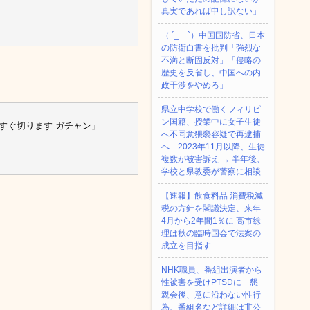
真実であれば申し訳ない」
（ ´_ゝ`）中国国防省、日本
の防衛白書を批判「強烈な
不満と断固反対」「侵略の
歴史を反省し、中国への内
政干渉をやめろ」
県立中学校で働くフィリピ
ン国籍、授業中に女子生徒
すぐ切ります ガチャン」
へ不同意猥褻容疑で再逮捕
へ 2023年11月以降、生徒
複数が被害訴え → 半年後、
学校と県教委が警察に相談
【速報】飲食料品 消費税減
税の方針を閣議決定、来年
4月から2年間1％に 高市総
理は秋の臨時国会で法案の
成立を目指す
NHK職員、番組出演者から
性被害を受けPTSDに 懇
親会後、意に沿わない性行
為、番組名など詳細は非公