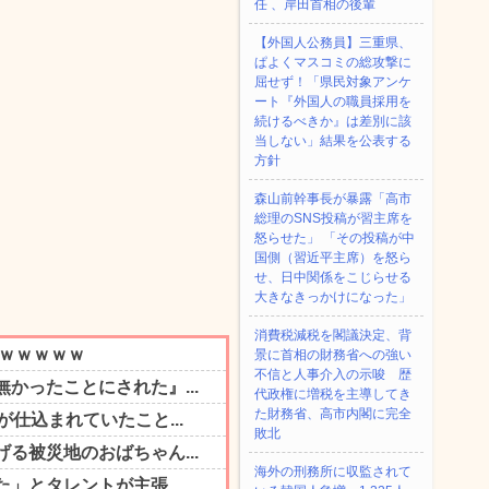
任 、岸田首相の後輩
【外国人公務員】三重県、
ぱよくマスコミの総攻撃に
屈せず！「県民対象アンケ
ート『外国人の職員採用を
続けるべきか』は差別に該
当しない」結果を公表する
方針
森山前幹事長が暴露「高市
総理のSNS投稿が習主席を
怒らせた」 「その投稿が中
国側（習近平主席）を怒ら
せ、日中関係をこじらせる
大きなきっかけになった」
消費税減税を閣議決定、背
景に首相の財務省への強い
不信と人事介入の示唆 歴
代政権に増税を主導してき
た財務省、高市内閣に完全
敗北
海外の刑務所に収監されて