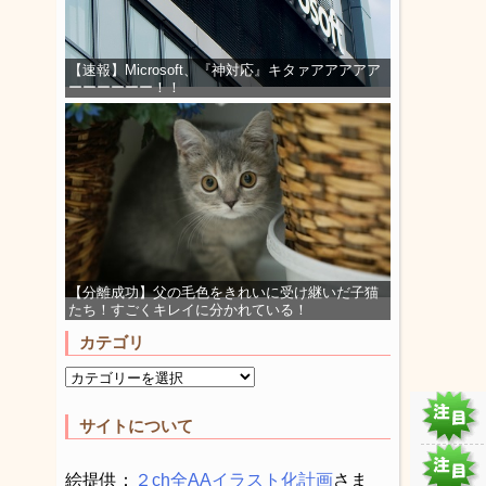
【速報】Microsoft、『神対応』キタァアアアアア
ーーーーーー！！
【分離成功】父の毛色をきれいに受け継いだ子猫
たち！すごくキレイに分かれている！
カテゴリ
サイトについて
絵提供：
２ch全AAイラスト化計画
さま