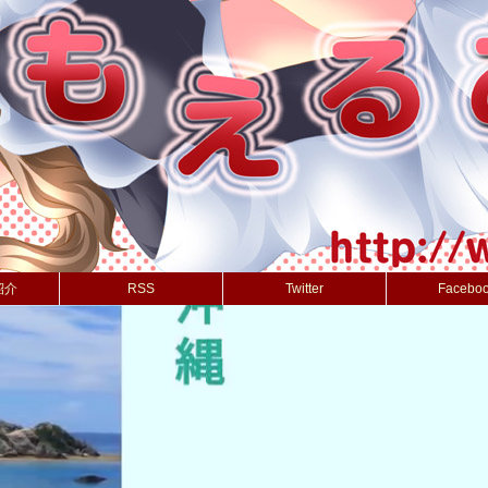
紹介
RSS
Twitter
Facebo