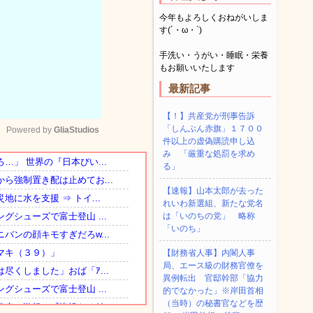
今年もよろしくおねがいしま
す(´・ω・`)
手洗い・うがい・睡眠・栄養
もお願いいたします
最新記事
【！】共産党が刑事告訴
「しんぶん赤旗」１７００
Powered by 
GliaStudios
件以上の虚偽購読申し込
み 「厳重な処罰を求め
る」
Mute
【速報】山本太郎が去った
れいわ新選組、新たな党名
は「いのちの党」 略称
「いのち」
【財務省人事】内閣人事
局、エース級の財務官僚を
異例転出 官邸幹部「協力
的でなかった」※岸田首相
（当時）の秘書官などを歴