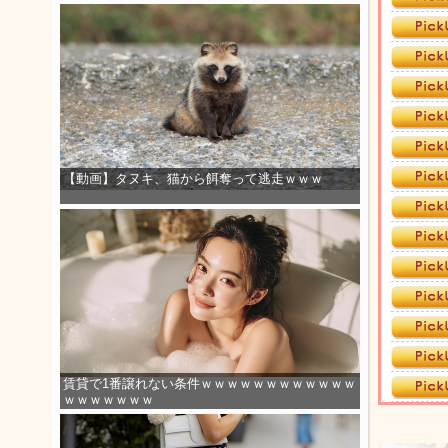
【動画】タヌキ、猫から餌奪って逃走ｗｗｗ
賃貸で1番譲れない条件ｗｗｗｗｗｗｗｗｗｗｗｗ
ｗｗｗｗｗｗｗ