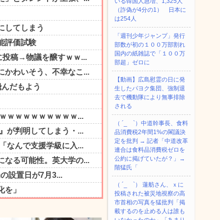
いる韓国人急増、1,325人
（詐偽が4分の1） 日本に
は254人
「週刊少年ジャンプ」発行
部数が初の１００万部割れ
国内の紙雑誌で「１００万
部超」ゼロに
【動画】広島慰霊の日に発
生したパヨク集団、強制退
去で機動隊により無事排除
される
（ ´_ゝ`）中道幹事長、食料
品消費税2年間1%の閣議決
定を批判 → 記者「中道改革
連合は食料品消費税ゼロを
公約に掲げていたが？」→
階猛氏「
（ ´_ゝ`） 蓮舫さん、ｘに
投稿された被災地視察の高
市首相の写真を猛批判「掲
載するのを止める人は誰も