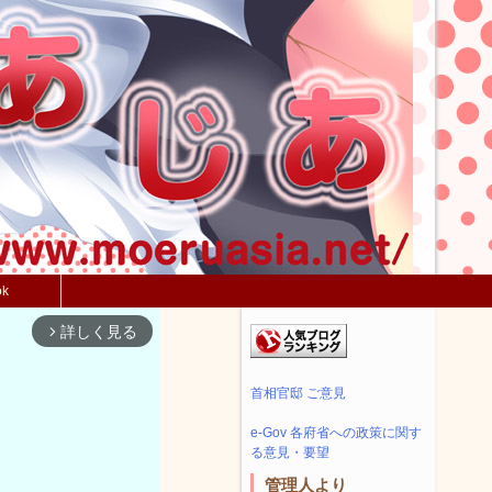
ok
詳しく見る
arrow_forward_ios
首相官邸 ご意見
e-Gov 各府省への政策に関す
る意見・要望
管理人より