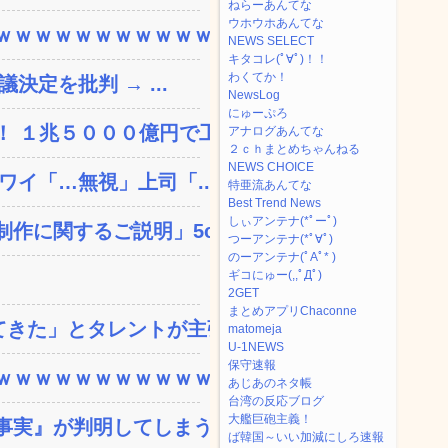
ねらーあんてな
ウホウホあんてな
ｗｗｗｗｗｗｗｗｗｗｗ...
NEWS SELECT
キタコレ(ﾟ∀ﾟ)！！
わくてか！
決定を批判 → ...
NewsLog
にゅーぷろ
 １兆５０００億円で工...
アナログあんてな
２ｃｈまとめちゃんねる
NEWS CHOICE
ワイ「…無視」上司「...
特亜流あんてな
Best Trend News
しぃアンテナ(*ﾟーﾟ)
に関するご説明」5c...
つーアンテナ(*ﾟ∀ﾟ)
のーアンテナ(ﾟAﾟ* )
ギコにゅー(,,ﾟДﾟ)
2GET
まとめアプリChaconne
きた」とタレントが主張、...
matomeja
U-1NEWS
保守速報
ｗｗｗｗｗｗｗｗｗｗｗ...
あじあのネタ帳
台湾の反応ブログ
大艦巨砲主義！
実』が判明してしまう・...
ば韓国～いい加減にしろ速報