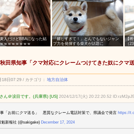
美人だけどBBAになった結
「嬉しすぎて！」とんでもないジャン
【画
ｗｗｗｗｗｗｗｗ
プ力を発揮する柴犬が話題に
（2
を募
秋田県知事「クマ対応にクレームつけてきた奴にクマ
月18日07:29 / カテゴリ：
地方自治体
さん＠涙目です。(兵庫県) [US]
2024/12/17(火) 20:22:20.52 ID:rzM2pJ
知事「お前にクマ送る」 悪質なクレーム電話対策で、県議会で発言
https://t
魁新報社 (@sakigake)
December 17, 2024