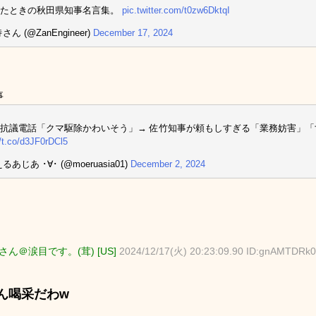
ったときの秋田県知事名言集。
pic.twitter.com/t0zw6DktqI
さん (@ZanEngineer)
December 17, 2024
事
抗議電話「クマ駆除かわいそう」→ 佐竹知事が頼もしすぎる「業務妨害」「
//t.co/d3JF0rDCl5
るあじあ ･∀･ (@moeruasia01)
December 2, 2024
ん＠涙目です。(茸) [US]
2024/12/17(火) 20:23:09.90 ID:gnAMTDRk0
ん喝采だわw