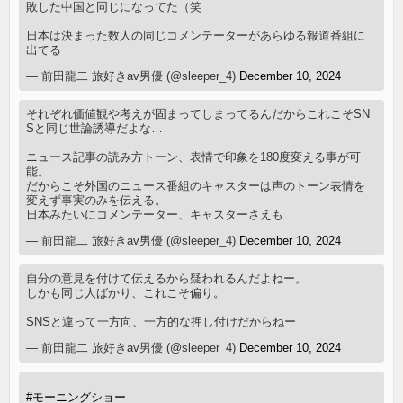
敗した中国と同じになってた（笑
日本は決まった数人の同じコメンテーターがあらゆる報道番組に
出てる
— 前田龍二 旅好きav男優 (@sleeper_4)
December 10, 2024
それぞれ価値観や考えが固まってしまってるんだからこれこそSN
Sと同じ世論誘導だよな…
ニュース記事の読み方トーン、表情で印象を180度変える事が可
能。
だからこそ外国のニュース番組のキャスターは声のトーン表情を
変えず事実のみを伝える。
日本みたいにコメンテーター、キャスターさえも
— 前田龍二 旅好きav男優 (@sleeper_4)
December 10, 2024
自分の意見を付けて伝えるから疑われるんだよねー。
しかも同じ人ばかり、これこそ偏り。
SNSと違って一方向、一方的な押し付けだからねー
— 前田龍二 旅好きav男優 (@sleeper_4)
December 10, 2024
#モーニングショー