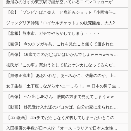
激混みのはずの東京駅で鍵が空いているコインロッカーが散見、「ラッキー」と思って中を確認してみると……
【🧟】「ゾンビたばこ売人」と肩組みショット「小園海斗」に注がれる“厳しい視線” 「レギュラー剥奪も選択肢のひとつに」
ジャングリア沖縄「ロイヤルチケット」の販売開始、大人29,700円にｗｗｗｗｗｗｗｗｗ
【悲報】熊本市、ガチでやらかしてしまう・・・・
【画像】 今のクソガキ共、これを見たこと無くて渡されたらパニクるらしいｗｗｗｗｗｗｗｗｗｗｗｗｗ
【画像】 16歳でこのお◯ぱいはいかんでしょｗｗｗwｗｗｗｗｗｗｗｗ❤
彼氏が『この車』買おうとして私とケンカになってるんだけどｗｗｗｗｗｗ
【無修正流出】 あおいれな、あべみかこ、佐藤ののか、上川星空、美園和花！人気女優5人のマ●コが高画質で丸見えに！
女子生徒「土下座しながらオ○ニーしろ！」⇒ 日本の男子生徒への性的いじめ動画がエ□すぎる
【画像】 ヘソ出しJKさん、股間の方まで見えてしまうｗｗｗｗｗｗｗｗｗ
【動画】 移民受け入れ派のパヨおば、自分の家に来られたら全力で拒否るｗｗｗｗｗｗｗｗｗｗｗｗ
【エ□漫画】 エ●チでだらしなく変貌してしまったいとこのお姉ちゃんにチン○ン搾り取られちゃうショタ君…！
入国拒否の半数が日本人!? 「オーストラリアで日本人女性が売春」