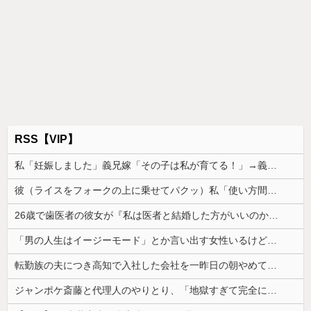
RSS【VIP】
私「妊娠しました」義兄嫁「その子は私が育てる！」→義妹の子を育ててきた私にまさかの要求をしてきて…
彼（ライスをフォークの上に乗せてパクッ）私「使い方間違ってるよ」彼「これはイギリス式のマナーなんだっ！！！」→真相を調べることになり…
26歳で歯医者の彼女が『私は医者と結婚した方がいいのかも』と言い出したわ。俺は公務員で...
「男の人生はイージーモード」とか言い出す女性いるけど、そういう女性がハードモードなんだって思う...
転勤族の夫につき高知で入社した会社を一昨日の朝やめてきた。ヘンパイとかいつの時代だ気持ち悪い。
ジャンポケ斎藤と代理人のやりとり、「地獄すぎて完全にコントになってる……」と衝撃を受ける人が続出中