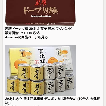
黒糖ドーナツ棒 20本 お菓子 熊本 フジバンビ
販売価格: ￥1,710 税込
Amazonの商品ページを見る
JAあしきた 熊本芦北柑橘 デコポン&甘夏缶詰め (10缶入り(化粧
箱))