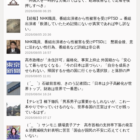
「外国人を一時的な労働力ではなく、処遇改善などで定着を後
押しすべき」
2026/08/08 06:35
【続報】NHK職員、番組出演者から性被害を受けPTSD → 番組
出演者「飲酒していたため記憶にないが真実であれば申し訳な
い」
2026/08/05 20:36
NHK職員、番組出演者から性被害を受けPTSDに 懇親会後、意
に沿わない性行為、番組名など詳細は非公表
2026/08/05 16:57
高市政権が「永住許可」厳格化、事実上抑止 外国籍から「安心
して暮らせなくなる」「今の日本は居づらい」「自分を成長さ
せられない。帰国するか他の国に行くかも選択肢」と落胆の声
2026/08/05 11:01
（ ´_ゝ`）石破前首相、きのう記者団に「日本は少子高齢化が世
界トップ。財政は世界で一番悪い」
2026/08/04 16:24
【テレビ】橋下徹氏「男系男子は重要かもしれないが、これ一
本やりでやっていけるのなら、世界各国の王室はすべてが残っ
ているはず」
2026/08/03 07:17
（ ´_ゝ`）サンモニ 膳場貴子アナ 高市首相の支持率下落の発言
＆消費減税方針表明に苦言「国会が国民の不安に応えてくれて
いない」