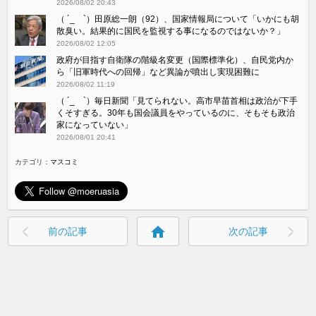
2026/08/02 20:43
（ ´_ゝ`）田原総一朗（92）、国家情報局について「いかにも胡
散臭い。結果的に国民を監視する事になるのではないか？」
2026/08/02 12:05
政府が目指す自衛隊の階級名変更（国際標準化）、自民党内か
ら「旧軍時代への回帰」など異論が噴出し実現困難に
2026/08/02 11:19
（ ´_ゝ`）毎日新聞「見てられない。高市早苗首相は政治が下手
くそすぎる。30年も国会議員をやっているのに、そもそも政治
家になっていない」
2026/08/01 20:41
カテゴリ：
マスコミ
home
前の記事
次の記事