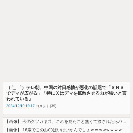
（ ´_ゝ`）テレ朝、中国の対日感情が悪化の話題で「ＳＮＳ
でデマが広がる」「特にＸはデマを拡散させる力が強いと言
われている」
2024/12/10 10:17
コメント(39)
【画像】 今のクソガキ共、これを見たこと無くて渡されたらパニクるらしい...
【画像】 16歳でこのお◯ぱいはいかんでしょｗｗｗwｗｗｗｗｗｗｗｗ❤