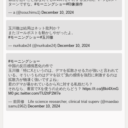
ターンですな。
#モーニングショー
#印象操作
— a (@souchimu1)
December 10, 2024
玉川徹は結局はネット批判か？
またゴールポストを動かしやがったよ。
#モーニングショー
#玉川徹
— nurikabe24 (@nurikabe24)
December 10, 2024
#モーニングショー
中国の反日感情悪化の件で
玉川徹「特にXというのは、デマを拡散させる力が強いと言われて
いる。そういうものはデマを以て”負の感情を強烈に刺激するのは
拡散力が物凄く強いですよね」
君のデマが暴かれているからXに対する私怨だろ？
それなら、番宣でXを使うの止めたらどう？
https://t.co/jBki4XmG
M0
pic.twitter.com/TU2ItP2M7e
— 前田修 Life science researcher, clinical trial superv (@maedao
samu1962)
December 10, 2024