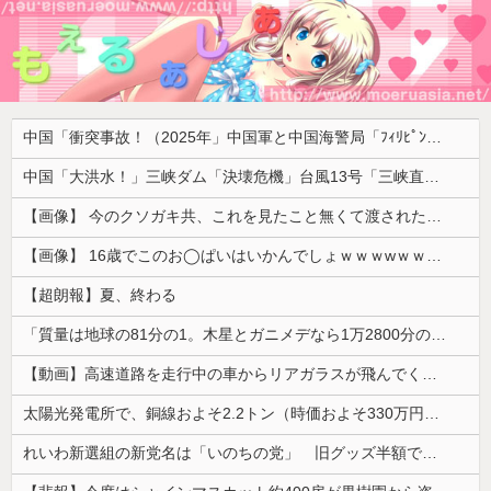
中国「衝突事故！（2025年」中国軍と中国海警局「ﾌｨﾘﾋﾟﾝ船の追跡中に衝突！（8/11」中国「2人死亡」中国政府「1年間隠蔽」日本「隠蔽された事実報道！（2026年」→
中国「大洪水！」三峡ダム「決壊危機」台風13号「三峡直撃確定」日本「最も強い勢力で接近！（伊勢湾台風級」台風13号と15号「中国本土でぶつかり合う（前代未聞」→
【画像】 今のクソガキ共、これを見たこと無くて渡されたらパニクるらしいｗｗｗｗｗｗｗｗｗｗｗｗｗ
【画像】 16歳でこのお◯ぱいはいかんでしょｗｗｗwｗｗｗｗｗｗｗｗ❤
【超朗報】夏、終わる
「質量は地球の81分の1。木星とガニメデなら1万2800分の1」月がどれだけ規格外なのか、数字で並べてみると…
【動画】高速道路を走行中の車からリアガラスが飛んでくる事故(ﾟoﾟ)
太陽光発電所で、銅線およそ2.2トン（時価およそ330万円相当）盗んだなど、ベトナム国籍（無職）２人逮捕、盗まれた銅線の半分はすでに売却 富山で...
れいわ新選組の新党名は「いのちの党」 旧グッズ半額で販売 どうなる秘書給与疑惑