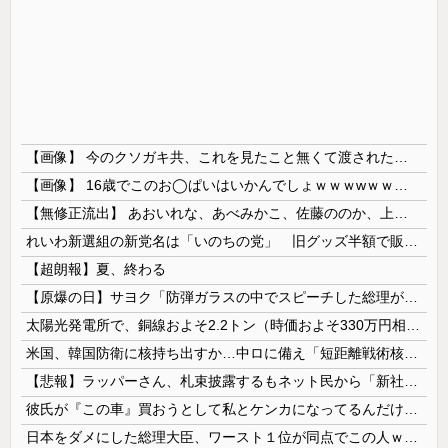
【画像】 今のクソガキ共、これを見たこと無くて渡されたらパニクるらしいｗｗｗｗｗｗｗｗｗｗｗｗｗ
【画像】 16歳でこのお◯ぱいはいかんでしょｗｗｗwｗｗｗｗｗｗｗｗ❤
【無修正流出】 あおいれな、あべみかこ、佐藤ののか、上川星空、美園和花！人気女優5人のマ●コが高画質で丸見えに！
れいわ新選組の新党名は「いのちの党」 旧グッズ半額で販売 どうなる秘書給与疑惑
【超朗報】夏、終わる
【原爆の日】サヨク「防弾ガラスの中でスピーチした総理がこれまでいたんだろうか。オバマ大統領でさえ、防弾ガラスなんてなかった！」→石破茂＆オバマ大...
太陽光発電所で、銅線およそ2.2トン（時価およそ330万円相当）盗んだなど、ベトナム国籍（無職）２人逮捕、盗まれた銅線の半分はすでに売却 富山で...
米国、韓国防衛に核持ち出すか…中ロに備え「短距離戦術核」を検討！
【悲報】ラッパーさん、札束披露するもネット民から「新社会人の初ボーナスくらいしかない」と笑われる
彼氏が『この車』買おうとして私とケンカになってるんだけどｗｗｗｗｗｗ
日本をダメにした総理大臣、ワースト１位が同点でこの人ｗｗｗｗｗｗ