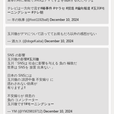
選挙の時に番組でSNSはデマですよを強調するんだろうな
テレビは一方向で流す
#椿事件
#ヤラセ
#捏造
#偏向報道
#玉川
#モ
ーニングショー
#テレ朝
— 羊の執事 (@foot1192ball)
December 10, 2024
玉川徹がデマについて語っててお前もだろ以外の感想がない
— 酒カス (@dogeKaitai)
December 10, 2024
SNS の影響
玉川徹の影響
#玉川徹
玉川「SNSは 社会に影響を与える 負の 極致だ
世界は SNSを 放置 出来ない 」
日本の SNSには
玉川徹の 誹謗中傷 不安煽り に
惑わされない効果が
有りますよ‼️
不安煽りが 得意の
負の コメンテーター
玉川徹です‼️
#モーニングショー
— YM (@YM29819712)
December 10, 2024