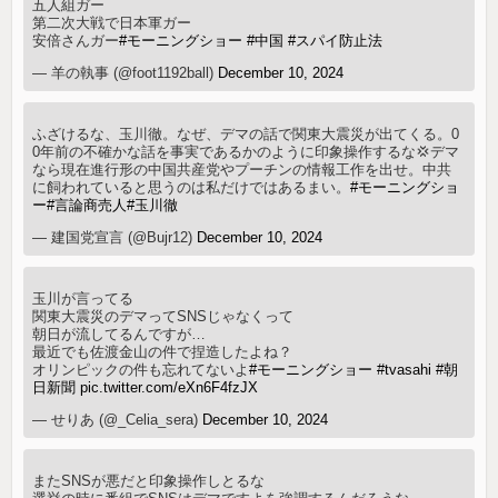
五人組ガー
第二次大戦で日本軍ガー
安倍さんガー
#モーニングショー
#中国
#スパイ防止法
— 羊の執事 (@foot1192ball)
December 10, 2024
ふざけるな、玉川徹。なぜ、デマの話で関東大震災が出てくる。0
0年前の不確かな話を事実であるかのように印象操作するな💢デマ
なら現在進行形の中国共産党やプーチンの情報工作を出せ。中共
に飼われていると思うのは私だけではあるまい。
#モーニングショ
ー
#言論商売人
#玉川徹
— 建国党宣言 (@Bujr12)
December 10, 2024
玉川が言ってる
関東大震災のデマってSNSじゃなくって
朝日が流してるんですが…
最近でも佐渡金山の件で捏造したよね？
オリンピックの件も忘れてないよ
#モーニングショー
#tvasahi
#朝
日新聞
pic.twitter.com/eXn6F4fzJX
— せりあ (@_Celia_sera)
December 10, 2024
またSNSが悪だと印象操作しとるな