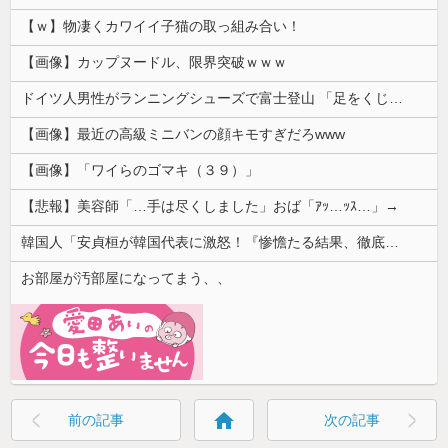
【ｗ】物凄くカワイイ子猫の取っ組み合い！
【画像】カップヌードル、限界突破ｗｗｗ
ドイツ人男性がランニングシューズで富士登山 「足をくじいて動けない」
【画像】最近の高級ミニバンの顔キモすぎだろwww
【画像】「ワイらのゴマキ（３９）」
【悲報】美容師「…手は尽くしました」おば「ｱｯ…ｯｽ…」→
韓国人「安貞桓が韓国代表に激怒！『惨憺たる結果、徹底的な刷新が必要だ』と監督や協会を痛烈批判」
お部屋が汚部屋になってまう、、
home
前の記事
次の記事