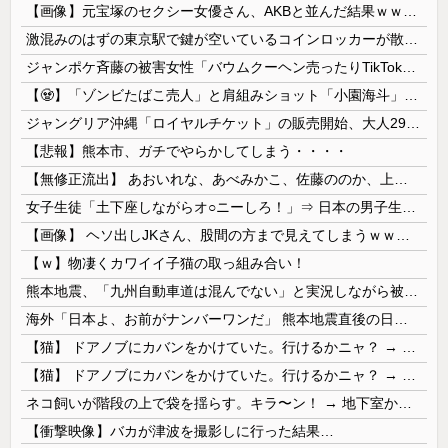
【画像】元宝塚のセクシー女優さん、AKBと並んだ結果ｗｗｗｗ
激混みのはずの東京駅で鍵が空いているコインロッカーが散見、「ラッキー」と思って中を確認してみると……
ジャンポケ斉藤の被害女性「バウムクーヘン売ったりTikTokライブしててムカついたから示談しなかった」←これ
【🧟】「ゾンビたばこ売人」と肩組みショット「小園海斗」に注がれる“厳しい視線” 「レギュラー剥奪も選択肢のひとつに」
ジャングリア沖縄「ロイヤルチケット」の販売開始、大人29,700円にｗｗｗｗｗｗｗｗｗ
【悲報】熊本市、ガチでやらかしてしまう・・・・
【無修正流出】 あおいれな、あべみかこ、佐藤ののか、上川星空、美園和花！人気女優5人のマ●コが高画質で丸見えに！
女子生徒「土下座しながらオ○ニーしろ！」⇒ 日本の男子生徒への性的いじめ動画がエ□すぎる
【画像】 ヘソ出しJKさん、股間の方まで見えてしまうｗｗｗｗｗｗｗｗｗ
【ｗ】物凄くカワイイ子猫の取っ組み合い！
熊本地震、「九州自動車道は混んでない」と実況しながら被災地へ向かう有名アナなどに批判殺到 全国紙記者「最新の状況をいち早く伝えることは報道機関としての責務」「情報を取り上げることには大きな意義がある」
海外「日本よ、お前がナンバーワンだ」 熊本地震直後の日本の対応のスピードに世界が衝撃
【猫】 ドアノブにカバンをかけていた。行けるかニャ？ → 猫はこうなります…
【猫】 ドアノブにカバンをかけていた。行けるかニャ？ → 猫はこうなります…
ネコ飼いが階段の上で袋を揺らす。キラ〜ン！ → 地下室からヤツが現れる…
【衝撃映像】バカが津波を撮影しに行った結果…