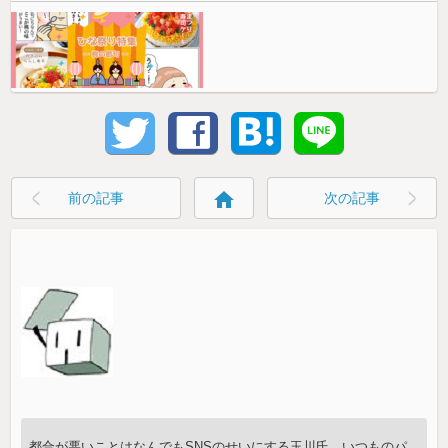
home
前の記事
次の記事
都合が悪いことはなんでもSNSのせいにする玉川氏。いつものパ