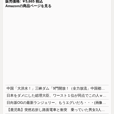
販売価格: ￥5,665 税込
Amazonの商品ページを見る
中国「大洪水！」三峡ダム「9門開放！（全力放流」中国都市「三峡沿線の道路水没」中国政府「高速道路封鎖！」中国ダム「緊急放流に合わせて開門（土砂崩れ発生」→
日本をダメにした総理大臣、ワースト１位が同点でこの人ｗｗｗｗｗｗ
日向坂OGの最新ランジェリー、もうエグいだろ・・・(画像どーん)
【鹿児島】突然右折し路面電車と衝突 乗っていた男女3人は車を放置しダッシュで逃走中