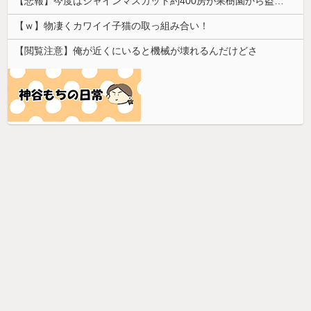
【悲報】今度はシャインマスカット約400房が果樹園から盗まれる 参議院議員「日本人ではないと思う」
【ｗ】物凄くカワイイ子猫の取っ組み合い！
【閲覧注意】俺が近くにいると機械が壊れるんだけどさ