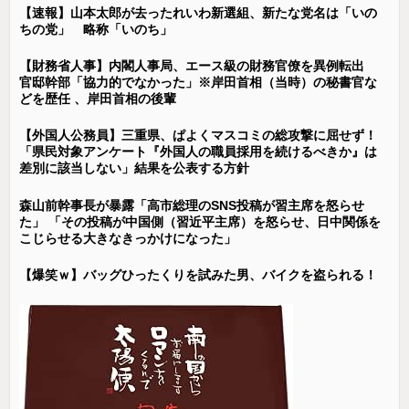
【速報】山本太郎が去ったれいわ新選組、新たな党名は「いの
ちの党」 略称「いのち」
【財務省人事】内閣人事局、エース級の財務官僚を異例転出
官邸幹部「協力的でなかった」※岸田首相（当時）の秘書官な
どを歴任 、岸田首相の後輩
【外国人公務員】三重県、ぱよくマスコミの総攻撃に屈せず！
「県民対象アンケート『外国人の職員採用を続けるべきか』は
差別に該当しない」結果を公表する方針
森山前幹事長が暴露「高市総理のSNS投稿が習主席を怒らせ
た」 「その投稿が中国側（習近平主席）を怒らせ、日中関係を
こじらせる大きなきっかけになった」
【爆笑ｗ】バッグひったくりを試みた男、バイクを盗られる！