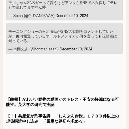
玉川ちゃんSNSガーって言うけどアンタらSNSでネタ探してテレ
ビで流してますやん🤣
— Saina (@YUYAN08AAA)
December 10, 2024
モーニングショーの玉川徹氏がSNSの規制をコメントしていた
が、偏向報道しているオールドメディアが何を言っても視聴者は
知っている。
— 本間久志 (@honmahisashi)
December 10, 2024
【朗報】かわいい動物の動画がストレス・不安の軽減になる可
能性。英大学の研究で実証
【！】共産党が刑事告訴 「しんぶん赤旗」１７００件以上の
虚偽購読申し込み 「厳重な処罰を求める」