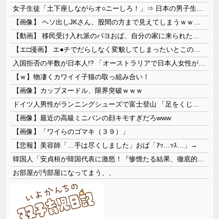
女子生徒「土下座しながらオ○ニーしろ！」⇒ 日本の男子生徒への性的いじめ動画がエ□すぎる
【画像】 ヘソ出しJKさん、股間の方まで見えてしまうｗｗｗｗｗｗｗｗｗ
【動画】 移民受け入れ派のパヨおば、自分の家に来られたら全力で拒否るｗｗｗｗｗｗｗｗｗｗｗｗ
【エ□漫画】 エ●チでだらしなく変貌してしまったいとこのお姉ちゃんにチン○ン搾り取られちゃうショタ君…！
入国拒否の半数が日本人!? 「オーストラリアで日本人女性が売春」
【ｗ】物凄くカワイイ子猫の取っ組み合い！
【画像】カップヌードル、限界突破ｗｗｗ
ドイツ人男性がランニングシューズで富士登山 「足をくじいて動けない」
【画像】最近の高級ミニバンの顔キモすぎだろwww
【画像】「ワイらのゴマキ（３９）」
【悲報】美容師「…手は尽くしました」おば「ｱｯ…ｯｽ…」→
韓国人「安貞桓が韓国代表に激怒！『惨憺たる結果、徹底的な刷新が必要だ』と監督や協会を痛烈批判」
お部屋が汚部屋になってまう、、