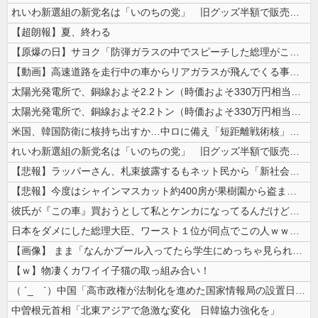
れいわ新選組の新党名は「いのちの党」 旧グッズ半額で販売 どうなる秘書...
【超朗報】夏、終わる
【原爆の日】サヨク「防弾ガラスの中でスピーチした総理がこれまでいたんだ...
【動画】高速道路を走行中の車からリアガラスが飛んでくる事故(ﾟoﾟ)
太陽光発電所で、銅線およそ2.2トン（時価およそ330万円相当）盗んだ...
太陽光発電所で、銅線およそ2.2トン（時価およそ330万円相当）盗んだ...
米国、韓国防衛に核持ち出すか…中ロに備え「短距離戦術核」を検討！
れいわ新選組の新党名は「いのちの党」 旧グッズ半額で販売 どうなる秘書...
【悲報】ラッパーさん、札束披露するもネット民から「新社会人の初ボーナス...
【悲報】今度はシャインマスカット約400房が果樹園から盗まれる 参議院...
彼氏が『この車』買おうとして私とケンカになってるんだけどｗｗｗｗｗｗ
日本をダメにした総理大臣、ワースト１位が同点でこの人ｗｗｗｗｗｗ
【画像】 まま「なんかプール入ってたら学生にめっちゃ見られたw」
【ｗ】物凄くカワイイ子猫の取っ組み合い！
（ ´_ゝ`）中国「高市政権が法制化を進めた国家情報局の設置日が7月3...
中曽根元首相「北東アジアで急激な変化 日韓協力強化を」