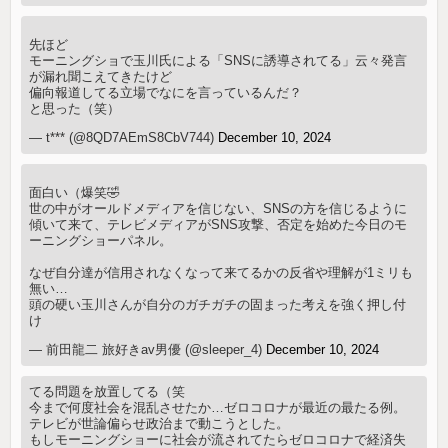
先ほど
モーニングショで玉川氏による「SNSに誘導されてる」云々発言
が漏れ聞こえてきたけど
偏向報道してる立場でなにを言っているんだ？
と思った（笑）
— t*** (@8QD7AEmS8CbV744)
December 10, 2024
面白い（爆笑🤣
世の中がオールドメディアを信じない、SNSの方を信じるように
傾いて来て、テレビメディアがSNS攻撃、否定を始めた今日のモ
ーニングショーパネル。
なぜ自分達が信用されなくなって来てるかの反省や理解が1ミリも
無い…
頭の硬い玉川さんが自分のガチガチの固まった考えを強く押し付
け
— 前田龍二 旅好きav男優 (@sleeper_4)
December 10, 2024
てる問題を放置してる（笑
今まで何度社会を混乱させたか…ゼロコロナが最近の最たる例。
テレビが世論偏らせ政治まで動こうとした。
もしモーニングショーに社会が流されてたらゼロコロナで経済失