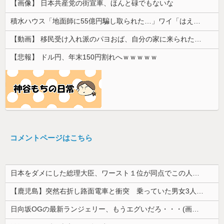
【画像】 日本共産党の街宣車、ほんと碌でもないな
積水ハウス「地面師に55億円騙し取られた…」ワイ「はえーかわいそう…会社滅茶苦茶やろなぁ」
【動画】 移民受け入れ派のパヨおば、自分の家に来られたら全力で拒否るｗｗｗｗｗｗｗｗｗｗｗｗ
【悲報】 ドル円、年末150円割れへｗｗｗｗｗ
コメントページはこちら
日本をダメにした総理大臣、ワースト１位が同点でこの人ｗｗｗｗｗｗ
【鹿児島】突然右折し路面電車と衝突 乗っていた男女3人は車を放置しダッシュで逃走中
日向坂OGの最新ランジェリー、もうエグいだろ・・・(画像どーん)