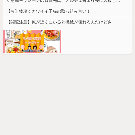
立憲民主ブレーンの菅野完氏、メルチュ折田社長に人殺しを連呼
【ｗ】物凄くカワイイ子猫の取っ組み合い！
【閲覧注意】俺が近くにいると機械が壊れるんだけどさ