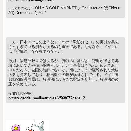
— 東ちづる／HOLLY’S GOLF MARKET ／Get in touch (@Chizuru
A1)
December 7, 2024
一方、日本ではこのようなドイツの「殺処分ゼロ」の実態が美化
されすぎている側面があるのも事実である。なぜなら、ドイツに
は「狩猟法」が存在するからだ。
原則、殺処分ゼロではあるが、狩猟法に基づき、狩猟ができる地
域において犬や猫が駆除されるという事実はきちんと伝えておく
べきだろう。全国の統計はないが、州によっては駆除された犬猫
の数を発表しており、相当数の犬猫が駆除されている。ドイツ連
邦動物保護同盟は、狩猟法によるこの駆除を批判し、狩猟法の改
正を求めている。
全文はﾘﾝｸ先へ
https://gendai.media/articles/-/56867?page=2