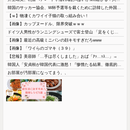
韓国のサッカー協会、W杯予選等を裁くために訪韓した外国人審判を「性接待」していた……大して強くもないチームが潤沢な予算を持ってりゃそうなるわな
【ｗ】物凄くカワイイ子猫の取っ組み合い！
【画像】カップヌードル、限界突破ｗｗｗ
ドイツ人男性がランニングシューズで富士登山 「足をくじいて動けない」
【画像】最近の高級ミニバンの顔キモすぎだろwww
【画像】「ワイらのゴマキ（３９）」
【悲報】美容師「…手は尽くしました」おば「ｱｯ…ｯｽ…」→
韓国人「安貞桓が韓国代表に激怒！『惨憺たる結果、徹底的な刷新が必要だ』と監督や協会を痛烈批判」
お部屋が汚部屋になってまう、、