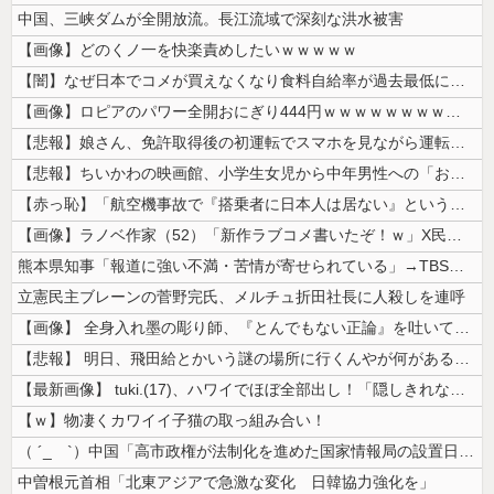
中国、三峡ダムが全開放流。長江流域で深刻な洪水被害
【画像】どのくノ一を快楽責めしたいｗｗｗｗｗ
【闇】なぜ日本でコメが買えなくなり食料自給率が過去最低に並んだのか？
【画像】ロピアのパワー全開おにぎり444円ｗｗｗｗｗｗｗｗｗｗｗｗ
【悲報】娘さん、免許取得後の初運転でスマホを見ながら運転してしまう😱...
【悲報】ちいかわの映画館、小学生女児から中年男性への「おねだり」事案が...
【赤っ恥】「航空機事故で『搭乗者に日本人は居ない』という発表は嫌い。人...
【画像】ラノベ作家（52）「新作ラブコメ書いたぞ！ｗ」X民「いい歳こい...
熊本県知事「報道に強い不満・苦情が寄せられている」→TBSの報道特集が...
立憲民主ブレーンの菅野完氏、メルチュ折田社長に人殺しを連呼
【画像】 全身入れ墨の彫り師、『とんでもない正論』を吐いて30万再生さ...
【悲報】 明日、飛田給とかいう謎の場所に行くんやが何があるんや????...
【最新画像】 tuki.(17)、ハワイでほぼ全部出し！「隠しきれない...
【ｗ】物凄くカワイイ子猫の取っ組み合い！
（ ´_ゝ`）中国「高市政権が法制化を進めた国家情報局の設置日が7月3...
中曽根元首相「北東アジアで急激な変化 日韓協力強化を」