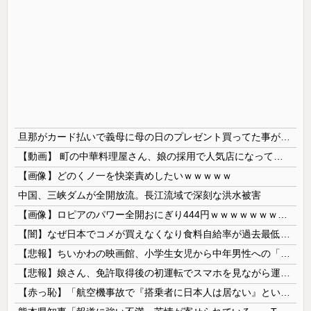
旦那がカード払いで義母に母の日のプレゼント買ってた事が発覚 私が実母に買ってるのを見て自分も買おうと思ったらしい → 家計がピンチだから小遣いからお願いできるか聞いたら…
【動画】 町の中華料理屋さん、娘の採用で人気店になってしまう
【画像】どのくノ一を快楽責めしたいｗｗｗｗｗ
中国、三峡ダムが全開放流。長江流域で深刻な洪水被害
【画像】ロピアのパワー全開おにぎり444円ｗｗｗｗｗｗｗｗｗｗｗｗ
【闇】なぜ日本でコメが買えなくなり食料自給率が過去最低に並んだのか？
【悲報】ちいかわの映画館、小学生女児から中年男性への「おねだり」事案が発生するｗｗｗｗ
【悲報】娘さん、免許取得後の初運転でスマホを見ながら運転してしまう😱🦁 教習所で何を習ったんだwww🤣🦁
【赤っ恥】「航空機事故で『搭乗者に日本人は居ない』という発表は嫌い。人間として同じ価値だと思う」→ツッコミ殺到も「自分が気に入らないと思った」と...