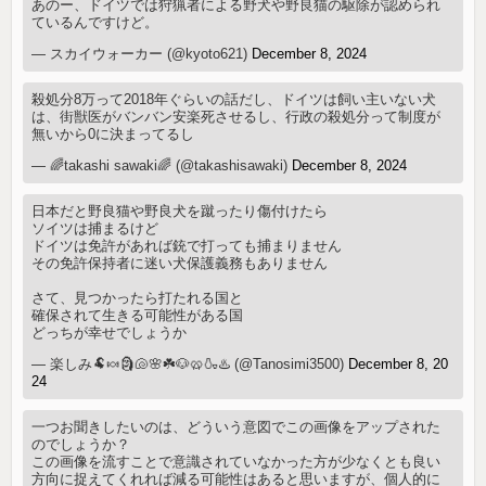
あのー、ドイツでは狩猟者による野犬や野良猫の駆除が認められ
ているんですけど。
— スカイウォーカー (@kyoto621)
December 8, 2024
殺処分8万って2018年ぐらいの話だし、ドイツは飼い主いない犬
は、街獣医がバンバン安楽死させるし、行政の殺処分って制度が
無いから0に決まってるし
— 🌈takashi sawaki🌈 (@takashisawaki)
December 8, 2024
日本だと野良猫や野良犬を蹴ったり傷付けたら
ソイツは捕まるけど
ドイツは免許があれば銃で打っても捕まりません
その免許保持者に迷い犬保護義務もありません
さて、見つかったら打たれる国と
確保されて生きる可能性がある国
どっちが幸せでしょうか
— 楽しみ🐏🍬🗿🐚🌸☘️🐶🥨🍶♨️ (@Tanosimi3500)
December 8, 20
24
一つお聞きしたいのは、どういう意図でこの画像をアップされた
のでしょうか？
この画像を流すことで意識されていなかった方が少なくとも良い
方向に捉えてくれれば減る可能性はあると思いますが、個人的に