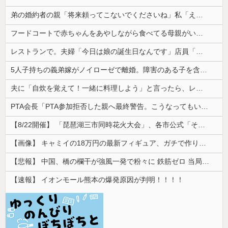
弟の婚約者の親「将来頼ってこないでくださいね」私「え…そんなつもりありませんけど？」→突然の一言に場の空気が凍りつき…
フードコートで赤ちゃんをあやしながら食べてる母親がいたので、「赤ちゃん抱っこしますよ」と声掛けたら...
レストランで。夫婦「今日は娘の誕生日なんです」店員「少々お待ちください」→運ばれてきた"あるもの"に思わず涙がこぼれて…
5人子持ちの義弟嫁がノイローゼで離婚。障害のある子を含む3人の子どもを預かることになったのだが...
夫に「自炊を覚えて！一緒に料理しよう」と言ったら、レストランの予約をされた。自炊計画は完全に狂って…
PTA会長「PTA参加拒否した親へ最終警告。こうなってもいい？」
【8/22開催】 「琵琶湖三市同時花火大会」、各市公式「そんな花火大会は存在しない」→ 高価チケットを購入した人達がSNS阿鼻叫喚
【画像】 キャミイの18万円の最新フィギュア、ガチで作り込みがエグすぎる
【悲報】 中国、橋の欄干が強風一発で粉々に 鉄筋ゼロ 当局「接着剤でくっつけただけ」「正常で、品質問題はない」
【速報】 イオンモール熊本の爆発原因が判明！！！！