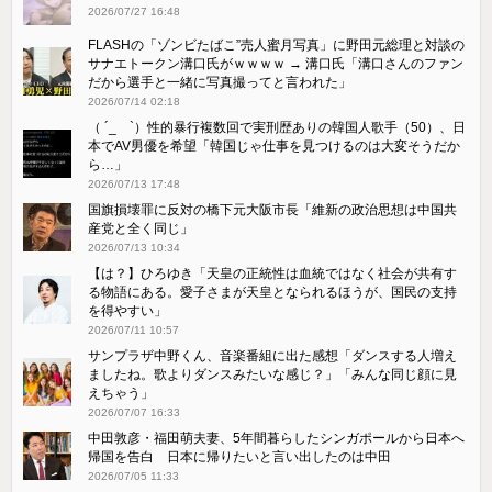
2026/07/27 16:48
FLASHの「ゾンビたばこ”売人蜜月写真」に野田元総理と対談の
サナエトークン溝口氏がｗｗｗｗ → 溝口氏「溝口さんのファン
だから選手と一緒に写真撮ってと言われた」
2026/07/14 02:18
（ ´_ゝ`）性的暴行複数回で実刑歴ありの韓国人歌手（50）、日
本でAV男優を希望「韓国じゃ仕事を見つけるのは大変そうだか
ら…」
2026/07/13 17:48
国旗損壊罪に反対の橋下元大阪市長「維新の政治思想は中国共
産党と全く同じ」
2026/07/13 10:34
【は？】ひろゆき「天皇の正統性は血統ではなく社会が共有す
る物語にある。愛子さまが天皇となられるほうが、国民の支持
を得やすい」
2026/07/11 10:57
サンプラザ中野くん、音楽番組に出た感想「ダンスする人増え
ましたね。歌よりダンスみたいな感じ？」「みんな同じ顔に見
えちゃう」
2026/07/07 16:33
中田敦彦・福田萌夫妻、5年間暮らしたシンガポールから日本へ
帰国を告白 日本に帰りたいと言い出したのは中田
2026/07/05 11:33