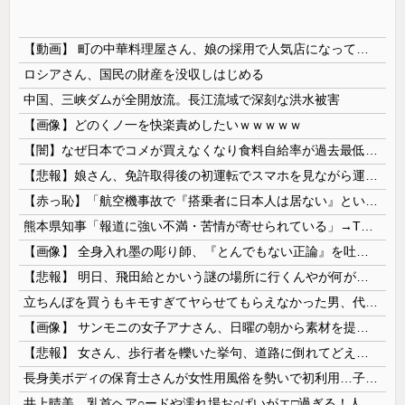
【動画】 町の中華料理屋さん、娘の採用で人気店になってしまう
ロシアさん、国民の財産を没収しはじめる
中国、三峡ダムが全開放流。長江流域で深刻な洪水被害
【画像】どのくノ一を快楽責めしたいｗｗｗｗｗ
【闇】なぜ日本でコメが買えなくなり食料自給率が過去最低に並んだのか？
【悲報】娘さん、免許取得後の初運転でスマホを見ながら運転してしまう😱🦁 教習所で何を習ったんだwww🤣🦁
【赤っ恥】「航空機事故で『搭乗者に日本人は居ない』という発表は嫌い。人間として同じ価値だと思う」→ツッコミ殺到も「自分が気に入らないと思った」と...
熊本県知事「報道に強い不満・苦情が寄せられている」→TBSの報道特集がまさにそれな件
【画像】 全身入れ墨の彫り師、『とんでもない正論』を吐いて30万再生されてしまうｗｗｗｗｗｗｗ
【悲報】 明日、飛田給とかいう謎の場所に行くんやが何があるんや????・・・・・・・・・
立ちんぼを買うもキモすぎてヤらせてもらえなかった男、代わりの足コキでまさかの大量身寸米青ｗｗｗ
【画像】 サンモニの女子アナさん、日曜の朝から素材を提供してしまう
【悲報】 女さん、歩行者を轢いた挙句、道路に倒れてどえらいことになってしまうw w w w w w w
長身美ボディの保育士さんが女性用風俗を勢いで初利用…子供に絶対見せられないメスの顔でイキまくり。
井上晴美、乳首ヘア○ードや濡れ場お○ぱいがエ□過ぎる！人生最後のラスト写真集、最高！！