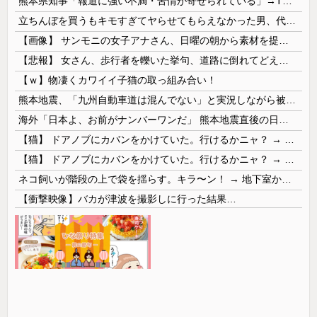
熊本県知事「報道に強い不満・苦情が寄せられている」→TBSの報道特集がまさにそれな件
立ちんぼを買うもキモすぎてヤらせてもらえなかった男、代わりの足コキでまさかの大量身寸米青ｗｗｗ
【画像】 サンモニの女子アナさん、日曜の朝から素材を提供してしまう
【悲報】 女さん、歩行者を轢いた挙句、道路に倒れてどえらいことになってしまうw w w w w w w
【ｗ】物凄くカワイイ子猫の取っ組み合い！
熊本地震、「九州自動車道は混んでない」と実況しながら被災地へ向かう有名アナなどに批判殺到 全国紙記者「最新の状況をいち早く伝えることは報道機関としての責務」「情報を取り上げることには大きな意義がある」
海外「日本よ、お前がナンバーワンだ」 熊本地震直後の日本の対応のスピードに世界が衝撃
【猫】 ドアノブにカバンをかけていた。行けるかニャ？ → 猫はこうなります…
【猫】 ドアノブにカバンをかけていた。行けるかニャ？ → 猫はこうなります…
ネコ飼いが階段の上で袋を揺らす。キラ〜ン！ → 地下室からヤツが現れる…
【衝撃映像】バカが津波を撮影しに行った結果…