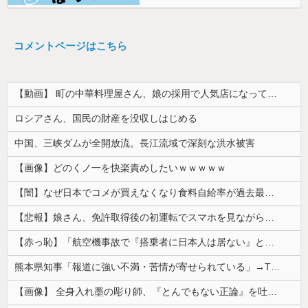
コメントページはこちら
【動画】 町の中華料理屋さん、娘の採用で人気店になってしまう
ロシアさん、国民の財産を没収しはじめる
中国、三峡ダムが全開放流。長江流域で深刻な洪水被害
【画像】どのくノ一を快楽責めしたいｗｗｗｗｗ
【闇】なぜ日本でコメが買えなくなり食料自給率が過去最低に並んだのか？
【悲報】娘さん、免許取得後の初運転でスマホを見ながら運転してしまう😱🦁 教習所で何を習ったんだwww🤣🦁
【赤っ恥】「航空機事故で『搭乗者に日本人は居ない』という発表は嫌い。人間として同じ価値だと思う」→ツッコミ殺到も「自分が気に入らないと思った」と...
熊本県知事「報道に強い不満・苦情が寄せられている」→TBSの報道特集がまさにそれな件
【画像】 全身入れ墨の彫り師、『とんでもない正論』を吐いて30万再生されてしまうｗｗｗｗｗｗｗ