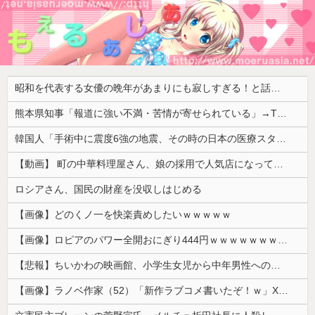
昭和を代表する女優の晩年があまりにも寂しすぎる！と話題に、自身の子供を餓死する寸前までネグレクトした挙句……
熊本県知事「報道に強い不満・苦情が寄せられている」→TBSの報道特集がまさにそれな件
韓国人「手術中に震度6強の地震、その時の日本の医療スタッフたちの姿をご覧ください」→「マジで鳥肌立った」「こういう姿は韓国も見習わないと」「あん...
【動画】 町の中華料理屋さん、娘の採用で人気店になってしまう
ロシアさん、国民の財産を没収しはじめる
【画像】どのくノ一を快楽責めしたいｗｗｗｗｗ
【画像】ロピアのパワー全開おにぎり444円ｗｗｗｗｗｗｗｗｗｗｗｗ
【悲報】ちいかわの映画館、小学生女児から中年男性への「おねだり」事案が発生するｗｗｗｗ
【画像】ラノベ作家（52）「新作ラブコメ書いたぞ！ｗ」X民「いい歳こいてラブコメ（笑）恥ずかしくないの？」←やめたれｗと話題に