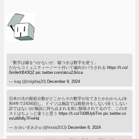
「数字は嘘をつかないが、嘘つきは数字を使う」
だからコミュニティーノート付いて偏向がバラされる
https://t.co/
0m9eXB43QZ
pic.twitter.com/atcu2JkIca
— kag (@stigrbej20)
December 9, 2024
日本の犬の殺処分数がどこからその数字が出てきたかわからん(令
和4年で2434頭)し、ドイツは施設では殺処分をしない(全くしない
訳ではない)が施設に持ち込まれる前に駆除されてるので、このポ
ストはちょっと違うと思う
https://t.co/7d38UybTim
pic.twitter.co
m/uWh8y7FmHd
— かみいずみさω (@inuta2013)
December 8, 2024