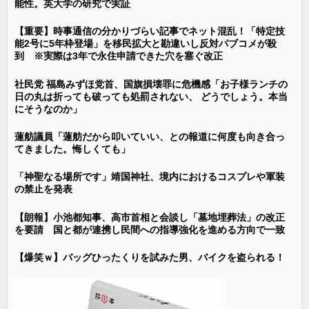
能性。英大学の研究で実証
【重要】時事通信の分かりづらい記事でネット混乱！「特定技
能2号に5年枠登場」を移民拡大と勘違いし反対パブコメが殺
到 ※実際は3年で永住申請できた穴を塞ぐ改正
社民党 福島みずほ党首、国旗損壊罪に危機感「お子様ランチの
日の丸は折っても破っても処罰されない、 どうでしょう。本当
にそうなのか」
蓮舫議員「蓮舫だから叩いていい、との報道に何度も向き合っ
てきました。悔しくても」
「神聖なる場所です」靖国神社、境内におけるコスプレや軍装
の禁止を発表
【朗報】小池都知事、高市首相と会談し「墓地埋葬法」の改正
を要請 国と都が連携し民間への指導強化を進める方向で一致
【爆笑ｗ】バッグひったくりを試みた男、バイクを盗られる！