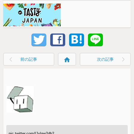
home
前の記事
次の記事
pic.twitter.com/lJxlgw2db2