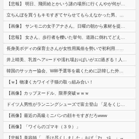
【悲報】 明日、飛田給とかいう謎の場所に行くんやが何があるんや????・・・・・・・・・
立ちんぼを買うもキモすぎてヤらせてもらえなかった男、代わりの足コキでまさかの大量身寸米青ｗｗｗ
【画像】 サンモニの女子アナさん、日曜の朝から素材を提供してしまう
【悲報】 女さん、歩行者を轢いた挙句、道路に倒れてどえらいことになってしまうw w w w w w w
長身美ボディの保育士さんが女性用風俗を勢いで初利用…子供に絶対見せられないメスの顔でイキまくり。
井上晴美、乳首ヘア○ードや濡れ場お○ぱいがエ□過ぎる！人生最後のラスト写真集、最高！！
韓国のサッカー協会、W杯予選等を裁くために訪韓した外国人審判を「性接待」していた……大して強くもないチームが潤沢な予算を持ってりゃそうなるわな
【ｗ】物凄くカワイイ子猫の取っ組み合い！
【画像】カップヌードル、限界突破ｗｗｗ
ドイツ人男性がランニングシューズで富士登山 「足をくじいて動けない」
【画像】最近の高級ミニバンの顔キモすぎだろwww
【画像】「ワイらのゴマキ（３９）」
【悲報】美容師「…手は尽くしました」おば「ｱｯ…ｯｽ…」→