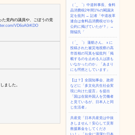
（ ´_ゝ`）中道幹事長、食料
品消費税2年間1%の閣議決
定を批判 → 記者「中道改革
った党内の議員や、ごぼうの党
連合は食料品消費税ゼロを
itter.com/VD6oA0rKDO
公約に掲げていたが？」→
階猛氏「
（ ´_ゝ`） 蓮舫さん、ｘに
投稿された被災地視察の高
市首相の写真を猛批判「掲
載するのを止める人は誰も
いなかったのか」「あまり
にも愕然としています」
【は？】全国知事会、政府
席しました。
などに「多文化共生社会実
現に向けた提言」を提出
「国は在留外国人を労働者
と見ているが、日本人と同
じ生活者」
共産党「日本共産党は中抜
きしません！安心して災害
救援募金をしてくださ
い！」「お金に清潔な日本