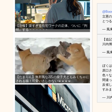
@Boos
立憲の
とつる
【悲報】楽すぎる在宅ワークの正体、ついに『判
— 風来坊
明』する・・・・・・
【追記
川内博
— 風来坊
ぼくは
原口さ
色々な
【たまらん】無邪気な2匹の柴子犬ともみくちゃに
間違っ
される猫！可愛いさしかないｗｗｗｗ
反省し
すみま
— 川内