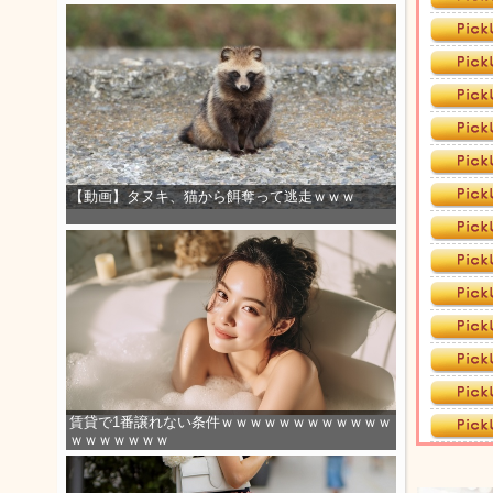
【動画】タヌキ、猫から餌奪って逃走ｗｗｗ
賃貸で1番譲れない条件ｗｗｗｗｗｗｗｗｗｗｗｗ
ｗｗｗｗｗｗｗ