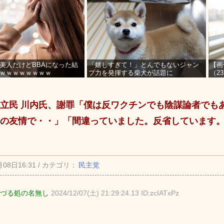
美人だけどBBAになった結
「嬉しすぎて！」とんでもないジャン
【画
ｗｗｗｗｗｗｗｗ
プ力を発揮する柴犬が話題に
（2
を募
立民 川内氏、謝罪「僕は反ワクチンでも陰謀論者でも
の友情で・・」「間違っていました。反省しています
月08日16:31 / カテゴリ：
民主党
づる処の名無し
2024/12/07(土) 21:29:24.13 ID:zcIATxPz