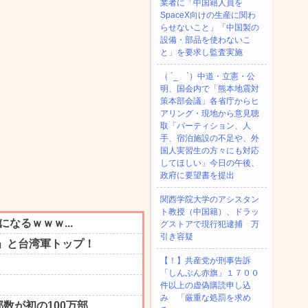
業者に「中国籍人員を
SpaceX向けの生産に関わ
らせないこと」「中国製の
設備・部品を使わないこ
と」を要求し監査実施
（ ´_ゝ`）中道・立憲・公
明、国会内で「熊本地震対
策本部会議」各省庁からヒ
アリング・現地から意見聴
取「パーティション、人
手、宿泊施設の不足や、外
国人実習生の方々にも対応
してほしい」今日の午後、
政府に要望書を提出
関西学院大学のアシスタン
ト教授（中国籍）、ドラッ
グストアで現行犯逮捕 万
引き容疑
【！】共産党が刑事告訴
「しんぶん赤旗」１７００
件以上の虚偽購読申し込
み 「厳重な処罰を求め