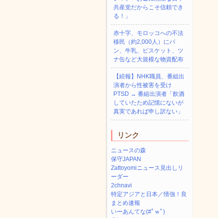
共産党だからこそ信頼でき
る！」
赤十字、モロッコへの不法
移民（約2,000人）にパ
ン、牛乳、ビスケット、ツ
ナ缶など大規模な物資配布
【続報】NHK職員、番組出
演者から性被害を受け
PTSD → 番組出演者「飲酒
していたため記憶にないが
真実であれば申し訳ない」
リンク
ニュースの森
保守JAPAN
Zattoyomiニュース見出しリ
ーダー
2chnavi
特定アジアと日本／情強！良
まとめ速報
いーあんてな(#ﾟｗﾟ)