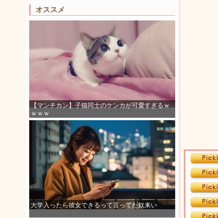
オススメ
【マンチカン】子猫同士のケンカが可愛すぎるｗ
ｗｗｗ
大学入ったら彼女できるって言ってた奴来い