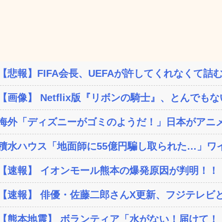
【悲報】FIFA会長、UEFAが許してくれなくて詰む
【画像】 Netflix版『リボンの騎士』、とんでもな
海外「ディズニーがゴミのようだ！」日本がアニメ化
積水ハウス「地面師に55億円騙し取られた…」ワイ
【速報】 イオンモール熊本の爆発原因が判明！！
【速報】 俳優・佐藤二郎さんX更新、フジテレビと
【熊本地震】 ボランティア「水がない！届けて！」