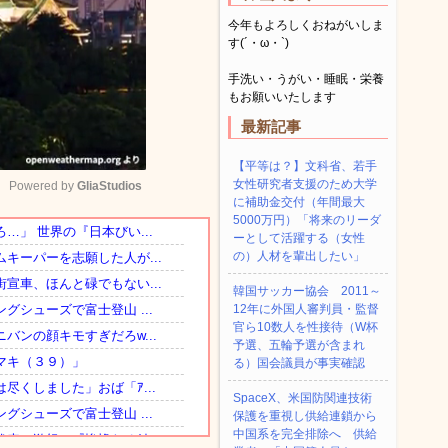
今年もよろしくおねがいしま
す(´・ω・`)
手洗い・うがい・睡眠・栄養
もお願いいたします
最新記事
【平等は？】文科省、若手
女性研究者支援のため大学
Powered by 
GliaStudios
に補助金交付（年間最大
5000万円）「将来のリーダ
ーとして活躍する（女性
Mute
の）人材を輩出したい」
韓国サッカー協会 2011～
12年に外国人審判員・監督
官ら10数人を性接待（W杯
予選、五輪予選が含まれ
る）国会議員が事実確認
SpaceX、米国防関連技術
保護を重視し供給連鎖から
中国系を完全排除へ 供給