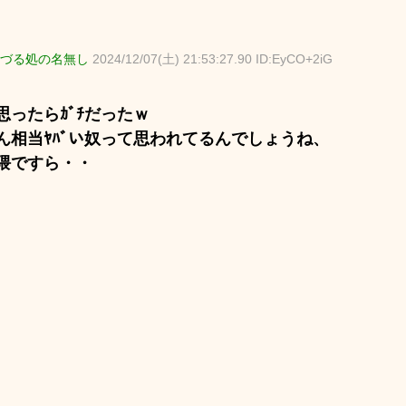
づる処の名無し
2024/12/07(土) 21:53:27.90 ID:EyCO+2iG
思ったらｶﾞﾁだったｗ
ん相当ﾔﾊﾞい奴って思われてるんでしょうね、
隈ですら・・