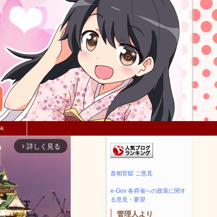
ok
詳しく見る
arrow_forward_ios
首相官邸 ご意見
e-Gov 各府省への政策に関す
る意見・要望
管理人より