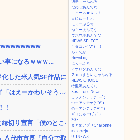
我無ちゃんねる
だめぽあんてな
ニュース★３つ！
☆にゅーもふ
にゅーぷる☆
ねらーあんてな
ウホウホあんてな
NEWS SELECT
wwwwwwww
キタコレ(ﾟ∀ﾟ)！！
わくてか！
NewsLog
い事になるｗｗｗ...
にゅーぷろ
アナログあんてな
２ｃｈまとめちゃんねる
した米人気SF作品に絶...
NEWS CHOICE
特亜流あんてな
「はえーかわいそう…会...
Best Trend News
しぃアンテナ(*ﾟーﾟ)
つーアンテナ(*ﾟ∀ﾟ)
！！
のーアンテナ(ﾟAﾟ* )
ギコにゅー(,,ﾟДﾟ)
2GET
縁切り宣言「僕のところ...
まとめアプリChaconne
matomeja
U-1NEWS
八代市市長「自分で取り...