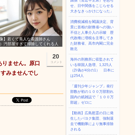
国側（習近平主席）を怒ら
せ、日中関係をこじらせる
大きなきっかけになった」
消費税減税を閣議決定、背
景に首相の財務省への強い
不信と人事介入の示唆 歴
代政権に増税を主導してき
像】若くて美人な看護師さん
た財務省、高市内閣に完全
3）汚部屋すぎて掃除してくれる人
集ｗｗｗ
敗北
20
海外の刑務所に収監されて
ありません。原口
コメント
いる韓国人急増、1,325人
（詐偽が4分の1） 日本に
。すみませんでし
は254人
「週刊少年ジャンプ」発行
部数が初の１００万部割れ
国内の紙雑誌で「１００万
部超」ゼロに
【動画】広島慰霊の日に発
生したパヨク集団、強制退
去で機動隊により無事排除
される