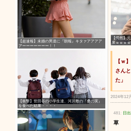
【愕然】元
【超速報】未婚の男達に『朗報』キタァアアアア
果ｗｗｗｗ
アーーーーーーー！！
【ｗ】
さんと
た」
2024年12
【衝撃】世田谷の小学生達、河川敷の『桑の実』
を食べた結果・・・・
481:
日出
草