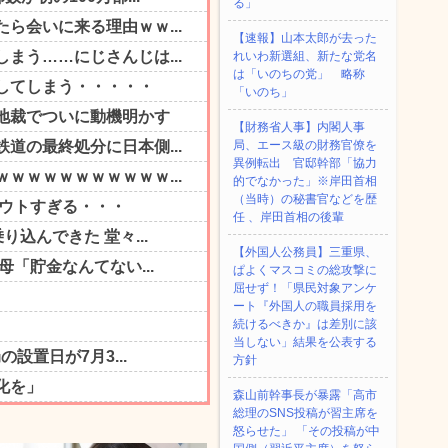
る」
【速報】山本太郎が去った
れいわ新選組、新たな党名
は「いのちの党」 略称
「いのち」
【財務省人事】内閣人事
局、エース級の財務官僚を
異例転出 官邸幹部「協力
的でなかった」※岸田首相
（当時）の秘書官などを歴
任 、岸田首相の後輩
【外国人公務員】三重県、
ぱよくマスコミの総攻撃に
屈せず！「県民対象アンケ
ート『外国人の職員採用を
続けるべきか』は差別に該
当しない」結果を公表する
方針
森山前幹事長が暴露「高市
総理のSNS投稿が習主席を
怒らせた」 「その投稿が中