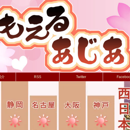
紹介
RSS
Twitter
Facebo