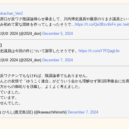
kachan_Ver2
原口が反ワク陰謀論拗らせ暴走して、川内博史議員や藤原のりまさ議員とい
み初めて変な団体を作ってしまったそうで…
https://t.co/Qe3Bzv9xFn
pic.tw
🌻 2024 (@2024_don)
December 5, 2024
】
史議員は今回の件について謝罪したそうです。
https://t.co/aY7FQagL6v
🌻 2024 (@2024_don)
December 7, 2024
反ワクチンでもなければ、陰謀論者でもありません。
んとの友情で「ゆうこく連合」がどういう会かも理解せず第1回準備会に出
方からの御叱りを頂戴し、よくよく考えました。
ていました。
ています。
せんでした。
 ひろし(鹿児島1区) (@kawauchihiroshi)
December 7, 2024