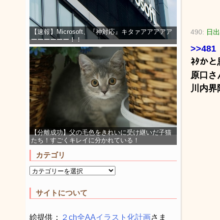
490:
日出
【速報】Microsoft、『神対応』キタァアアアアア
ーーーーーー！！
>>481
ﾈﾀかと
原口さ
川内界
【分離成功】父の毛色をきれいに受け継いだ子猫
たち！すごくキレイに分かれている！
カテゴリ
サイトについて
絵提供：
２ch全AAイラスト化計画
さま