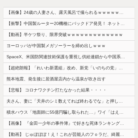
【画像】24歳の人妻さん、露天風呂で撮られるｗｗｗｗｗｗｗｗｗｗｗｗｗｗｗｗｗ
【衝撃】中国製ルーター20機種にバックドア発見！ ネットに繋ぐだけで35秒ごとに中国のサーバーと通信
【動画】半ケツ祭り、限界突破ｗｗｗｗｗｗｗｗｗｗｗｗｗ
ヨーロッパが中国製メガソーラーを締め出しｗｗｗ
SpaceX、米国防関連技術保護を重視し供給連鎖から中国系を完全排除へ 供給業者に「中国籍人員をSpaceX向けの生産に関わらせないこと」「中国...
【超絶朗報】「れいわ新選組」改め、新党「いのちの党」爆誕！！！うおおおおおおおお
熊本地震、発生後に居酒屋店内から温泉が吹き出す
【悲報】 コロナワクチン打たなかった結果・・・・
夫さん、妻に「天井のシミ数えてれば終わるでな」と押し倒されて性行為 → 凄いことになるｗｗｗｗｗ
積水ハウス「地面師に55億円騙し取られた…」ワイ「はえーかわいそう…会社滅茶苦茶やろなぁ」→
【画像】 『金田一少年の事件簿』で好きな死体ランキング１位がこちら！
【動画】 じゅぼぼぼ！え！これが芸能人のフｏラだ、綺麗な顔とお口でこんなことしているだ 笑