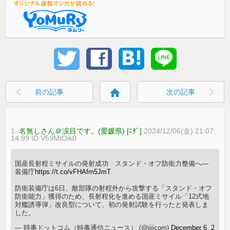
home
前の記事
次の記事
1:
名無しさん＠涙目です。(愛媛県) [ﾆﾀﾞ]
2024/12/06(金) 21:07:
14.99 ID:V59MtOik0
国産長射程ミサイルの発射成功 スタンド・オフ防衛力整備へ―
装備庁
https://t.co/vFHAfm5JmT
防衛装備庁は6日、敵部隊の射程外から攻撃する「スタンド・オフ
防衛能力」獲得のため、長射程化を進める国産ミサイル「12式地
対艦誘導弾」改良型について、初の発射試験を行ったと発表しま
した。
— 時事ドットコム（時事通信ニュース） (@jijicom)
December 6, 2