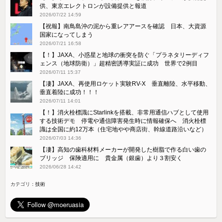
供、東京エレクトロンが設備提供と報道
2026/07/22 14:59
【祝報】南鳥島沖の泥から重レアアースを確認 日本、大資源
国家になってしまう
2026/07/21 16:58
【！】JAXA、小惑星と地球の衝突を防ぐ「プラネタリーディフ
ェンス（地球防衛）」超精密誘導実証に成功 世界で2例目
2026/07/11 15:37
【凄】JAXA、再使用ロケット実験RV-X 垂直離陸、水平移動、
垂直着陸に成功！！！
2026/07/11 14:01
【！】消火栓標識にStarlinkを搭載、非常用通信ハブとして使用
する技術デモ 停電や通信障害発生時に情報確保へ 消火栓標
識は全国に約12万本（住宅地やや商店街、幹線道路沿いなど）
2026/07/03 14:36
【凄】高知の歯科材料メーカーが開発した樹脂で作る白い歯の
ブリッジ 保険適用に 貴金属（銀歯）より３割安く
2026/06/28 14:42
カテゴリ：
技術