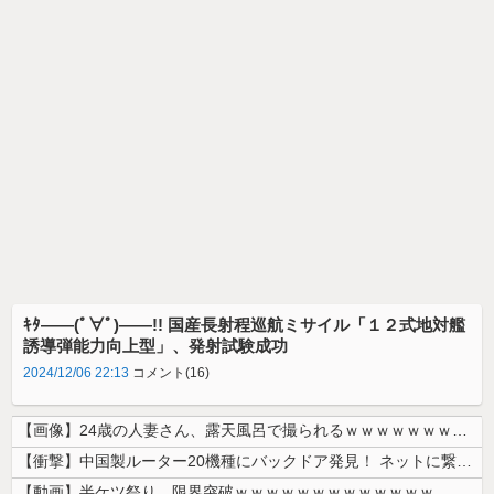
ｷﾀ――(ﾟ∀ﾟ)――!! 国産長射程巡航ミサイル「１２式地対艦
誘導弾能力向上型」、発射試験成功
2024/12/06 22:13
コメント(16)
【画像】24歳の人妻さん、露天風呂で撮られるｗｗｗｗｗｗｗｗｗｗｗｗ...
【衝撃】中国製ルーター20機種にバックドア発見！ ネットに繋ぐだけで3...
【動画】半ケツ祭り、限界突破ｗｗｗｗｗｗｗｗｗｗｗｗｗ