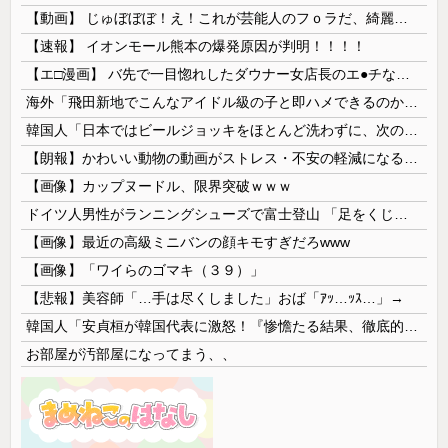
【動画】 じゅぼぼぼ！え！これが芸能人のフｏラだ、綺麗な顔とお口でこんなことしているだ 笑
【速報】 イオンモール熊本の爆発原因が判明！！！！
【エ□漫画】 バ先で一目惚れしたダウナー女店長のエ●チなサービスで給料0円…！弱点チクビ責めでイカせまくってわからせる…！
海外「飛田新地でこんなアイドル級の子と即ハメできるのかよ」⇒ 晒された無修正動画がコチラ
韓国人「日本ではビールジョッキをほとんど洗わずに、次の客に出すんだ！ これが証拠の映像だ!!」……あー、なるほどですねー。韓国には「アレ」がないんだ？
【朗報】かわいい動物の動画がストレス・不安の軽減になる可能性。英大学の研究で実証
【画像】カップヌードル、限界突破ｗｗｗ
ドイツ人男性がランニングシューズで富士登山 「足をくじいて動けない」
【画像】最近の高級ミニバンの顔キモすぎだろwww
【画像】「ワイらのゴマキ（３９）」
【悲報】美容師「…手は尽くしました」おば「ｱｯ…ｯｽ…」→
韓国人「安貞桓が韓国代表に激怒！『惨憺たる結果、徹底的な刷新が必要だ』と監督や協会を痛烈批判」
お部屋が汚部屋になってまう、、