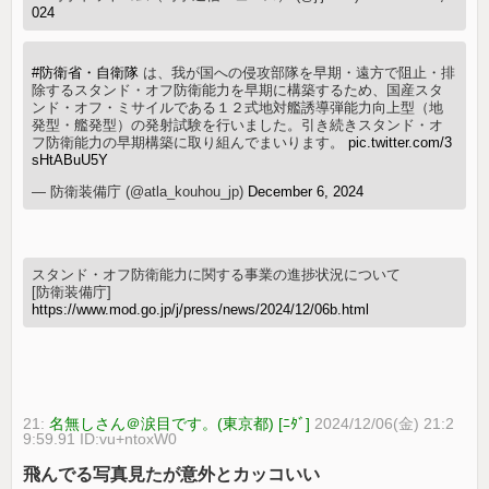
024
#防衛省・自衛隊
は、我が国への侵攻部隊を早期・遠方で阻止・排
除するスタンド・オフ防衛能力を早期に構築するため、国産スタ
ンド・オフ・ミサイルである１２式地対艦誘導弾能力向上型（地
発型・艦発型）の発射試験を行いました。引き続きスタンド・オ
フ防衛能力の早期構築に取り組んでまいります。
pic.twitter.com/3
sHtABuU5Y
— 防衛装備庁 (@atla_kouhou_jp)
December 6, 2024
スタンド・オフ防衛能力に関する事業の進捗状況について
[防衛装備庁]
https://www.mod.go.jp/j/press/news/2024/12/06b.html
21:
名無しさん＠涙目です。(東京都) [ﾆﾀﾞ]
2024/12/06(金) 21:2
9:59.91 ID:vu+ntoxW0
飛んでる写真見たが意外とカッコいい