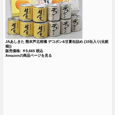
JAあしきた 熊本芦北柑橘 デコポン&甘夏缶詰め (10缶入り(化粧
箱))
販売価格: ￥5,665 税込
Amazonの商品ページを見る