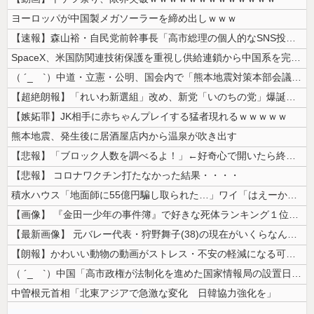
ヨーロッパが中国製メガソーラーを締め出しｗｗｗ
【速報】森山裕・自民党前幹事長「高市総理の個人的なSNS投稿が習近平主...
SpaceX、米国防関連技術保護を重視し供給連鎖から中国系を完全排除へ...
（ ´_ゝ`）中道・立憲・公明、国会内で「熊本地震対策本部会議」各省庁...
【超絶朗報】「れいわ新選組」改め、新党「いのちの党」爆誕！！！うおおお...
【嫉妬罪】JK相手に赤ちゃんプレイする猛者現れるｗｗｗｗｗ
熊本地震、発生後に居酒屋店内から温泉が吹き出す
【悲報】「ブロック人数を調べるよ！」←好奇心で開いたら終わるサイトだっ...
【悲報】 コロナワクチン打たなかった結果・・・・
積水ハウス「地面師に55億円騙し取られた…」ワイ「はえーかわいそう…会...
【画像】 『金田一少年の事件簿』で好きな死体ランキング１位がこちら！
【最新画像】 元バレー代表・狩野舞子(38)の現在がいくらなんでも即ハ...
【朗報】かわいい動物の動画がストレス・不安の軽減になる可能性。英大学の...
（ ´_ゝ`）中国「高市政権が法制化を進めた国家情報局の設置日が7月3...
中曽根元首相「北東アジアで急激な変化 日韓協力強化を」