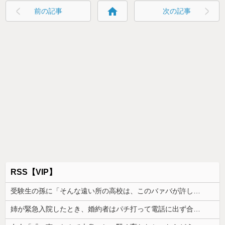
home
前の記事
次の記事
RSS【VIP】
受験生の孫に「そんな遠い所の高校は、このバァバが許しませんよ」と言い出したトメ。その瞬間、息子がブチギレて...
姉が緊急入院したとき、婚約者はパチ打って電話に出ず合コン向かった。GPSで場所を特定されて、双方の父親が乗り込んだ