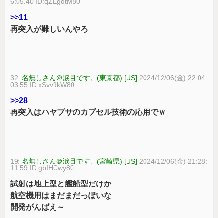
6:05.40 ID:qZEgdtM80
>>11
再突入が難しいんやろ
32:
名無しさん＠涙目です。(東京都) [US]
2024/12/06(金) 22:04:
03.55 ID:xSvv9kW80
>>28
再突入はハヤブサのカプセル技術の応用でｗ
19:
名無しさん＠涙目です。(宮崎県) [US]
2024/12/06(金) 21:28:
11.59 ID:gbIHCwy80
試射は地上型と艦船型だけか
航空機用はまだまだっぽいな
開発がんばえ～