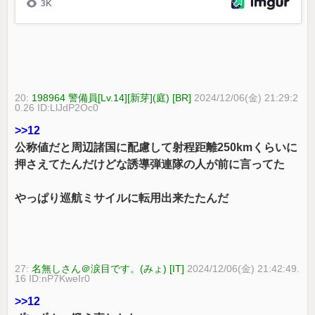
20:
198964 警備員[Lv.14][新芽](庭) [BR]
2024/12/06(金) 21:29:2
0.26 ID:LlJdP2Oc0
>>12
公称値だと周辺諸国に配慮して射程距離250kmくらいに
押さえてたんだけどな誘導弾連隊の人が前に言ってた
やっぱり巡航ミサイルに転用出来たたんだ
27:
名無しさん＠涙目です。(みょ) [IT]
2024/12/06(金) 21:42:49.
16 ID:nP7KweIr0
>>12