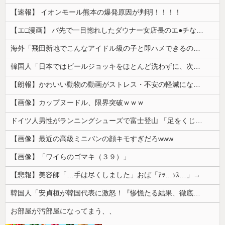
【速報】 イオンモール熊本の爆発原因が判明！！！！
【エ□漫画】 バ先で一目惚れしたダウナー女店長のエ●チなサービスで給料0円…！弱点チクビ責めでイカせまくってわからせる…！
海外「飛田新地でこんなアイドル級の子と即ハメできるのかよ」⇒ 晒された無修正動画がコチラ
韓国人「日本ではビールジョッキをほとんど洗わずに、次の客に出すんだ！ これが証拠の映像だ!!」……あー、なるほどですねー。韓国には「アレ」がないんだ？
【朗報】かわいい動物の動画がストレス・不安の軽減になる可能性。英大学の研究で実証
【画像】カップヌードル、限界突破ｗｗｗ
ドイツ人男性がランニングシューズで富士登山 「足をくじいて動けない」
【画像】最近の高級ミニバンの顔キモすぎだろwww
【画像】「ワイらのゴマキ（３９）」
【悲報】美容師「…手は尽くしました」おば「ｱｯ…ｯｽ…」→
韓国人「安貞桓が韓国代表に激怒！『惨憺たる結果、徹底的な刷新が必要だ』と監督や協会を痛烈批判」
お部屋が汚部屋になってまう、、