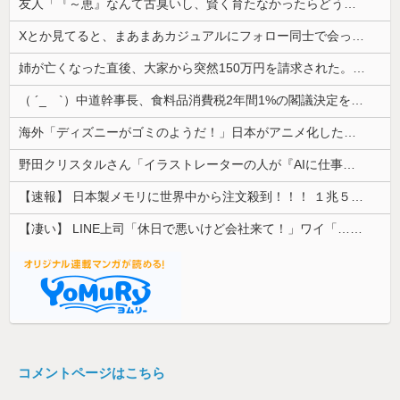
友人「『～恵』なんて古臭いし、賢く育たなかったらどうするの？」私「そこまで言う？」→娘の名前を否定されてモヤモヤが止まらず…
Xとか見てると、まあまあカジュアルにフォロー同士で会ったりするのすごいな。絶対私は無理だ
姉が亡くなった直後、大家から突然150万円を請求された。さらに信じられない発言まで飛び出して…
（ ´_ゝ`）中道幹事長、食料品消費税2年間1%の閣議決定を批判 → 記者「中道改革連合は食料品消費税ゼロを公約に掲げていたが？」→ 階猛氏「
海外「ディズニーがゴミのようだ！」日本がアニメ化した米人気SF作品に絶賛の声が殺到中
野田クリスタルさん「イラストレーターの人が『AIに仕事を奪われる』って言ってるけど、あなた達は"仕事を奪う側"じゃない？」
【速報】 日本製メモリに世界中から注文殺到！！！ １兆５０００億円で工場増築へ
【凄い】 LINE上司「休日で悪いけど会社来て！」ワイ「…無視」上司「マジでヤバいから！」←その結果ｗｗｗｗｗ
コメントページはこちら