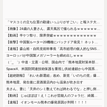
「マスコミの立ち位置の勘違いっぷりがすごい」と報ステ大越キャスターの台詞に視聴者絶句、高市とトランプを同列視させようという思惑がひしひしと
【画像】24歳の人妻さん、露天風呂で撮られるｗｗｗｗｗｗｗｗｗｗｗｗｗｗｗｗｗ
【動画】半ケツ祭り、限界突破ｗｗｗｗｗｗｗｗｗｗｗｗｗ
【衝撃】中国製ルーター20機種にバックドア発見！ ネットに繋ぐだけで35秒ごとに中国のサーバーと通信
【速報】森山裕・自民党前幹事長「高市総理の個人的なSNS投稿が習近平主席を怒らせた」
ヨーロッパが中国製メガソーラーを締め出しｗｗｗ
（ ´_ゝ`）中道・立憲・公明、国会内で「熊本地震対策本部会議」各省庁からヒアリング・現地から意見聴取「パーティション、人手、宿泊施設の不足や、...
SpaceX、米国防関連技術保護を重視し供給連鎖から中国系を完全排除へ 供給業者に「中国籍人員をSpaceX向けの生産に関わらせないこと」「中国...
【超絶朗報】「れいわ新選組」改め、新党「いのちの党」爆誕！！！うおおおおおおおお
熊本地震、発生後に居酒屋店内から温泉が吹き出す
夫さん、妻に「天井のシミ数えてれば終わるでな」と押し倒されて性行為 → 凄いことになるｗｗｗｗｗ
【動画】 じゅぼぼぼ！え！これが芸能人のフｏラだ、綺麗な顔とお口でこんなことしているだ 笑
【速報】 イオンモール熊本の爆発原因が判明！！！！