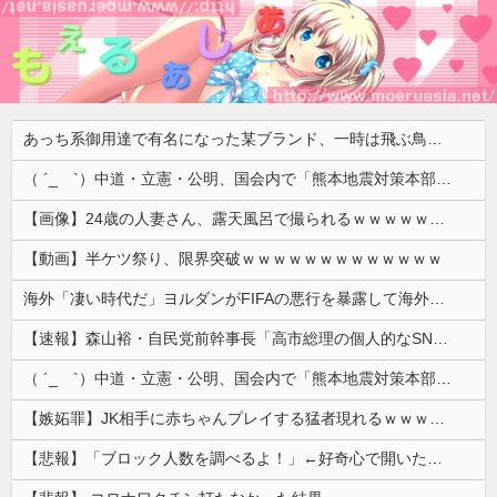
あっち系御用達で有名になった某ブランド、一時は飛ぶ鳥を落とす勢いだったが今期の業績は……
（ ´_ゝ`）中道・立憲・公明、国会内で「熊本地震対策本部会議」各省庁からヒアリング・現地から意見聴取「パーティション、人手、宿泊施設の不足や、外国人実習生の方々にも対応してほしい」今日の午後、政府に要望書を提出
【画像】24歳の人妻さん、露天風呂で撮られるｗｗｗｗｗｗｗｗｗｗｗｗｗｗｗｗｗ
【動画】半ケツ祭り、限界突破ｗｗｗｗｗｗｗｗｗｗｗｗｗ
海外「凄い時代だ」ヨルダンがFIFAの悪行を暴露して海外大騒ぎ！（海外の反応）
【速報】森山裕・自民党前幹事長「高市総理の個人的なSNS投稿が習近平主席を怒らせた」
（ ´_ゝ`）中道・立憲・公明、国会内で「熊本地震対策本部会議」各省庁からヒアリング・現地から意見聴取「パーティション、人手、宿泊施設の不足や、...
【嫉妬罪】JK相手に赤ちゃんプレイする猛者現れるｗｗｗｗｗ
【悲報】「ブロック人数を調べるよ！」←好奇心で開いたら終わるサイトだった【HotTweets】