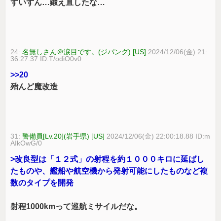
ずいずん…鍛え直したな…
24:
名無しさん＠涙目です。(ジパング) [US]
2024/12/06(金) 21:
36:27.37 ID:T/odiO0v0
>>20
殆んど魔改造
31:
警備員[Lv.20](岩手県) [US]
2024/12/06(金) 22:00:18.88 ID:m
AIkOwG/0
>改良型は「１２式」の射程を約１０００キロに延ばし
たものや、艦船や航空機から発射可能にしたものなど複
数のタイプを開発
射程1000kmって巡航ミサイルだな。