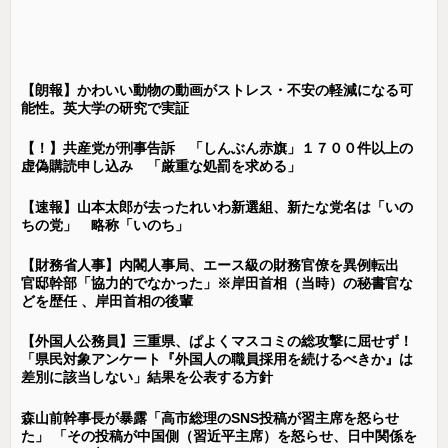
【朗報】かわいい動物の動画がストレス・不安の軽減になる可
能性。英大学の研究で実証
【！】共産党が刑事告訴 「しんぶん赤旗」１７００件以上の
虚偽購読申し込み 「厳重な処罰を求める」
【速報】山本太郎が去ったれいわ新選組、新たな党名は「いの
ちの党」 略称「いのち」
【財務省人事】内閣人事局、エース級の財務官僚を異例転出
官邸幹部「協力的でなかった」※岸田首相（当時）の秘書官な
どを歴任 、岸田首相の後輩
【外国人公務員】三重県、ぱよくマスコミの総攻撃に屈せず！
「県民対象アンケート『外国人の職員採用を続けるべきか』は
差別に該当しない」結果を公表する方針
森山前幹事長が暴露「高市総理のSNS投稿が習主席を怒らせ
た」 「その投稿が中国側（習近平主席）を怒らせ、日中関係を