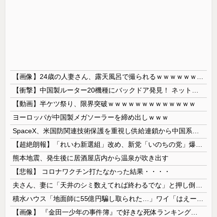
【画像】24歳の人妻さん、露天風呂で撮られるｗｗｗｗｗｗｗｗｗｗｗｗｗｗｗｗｗ
【衝撃】中国製ルーター20機種にバックドア発見！ ネットに繋ぐだけで35秒ごとに中国のサーバーと通信
【動画】半ケツ祭り、限界突破ｗｗｗｗｗｗｗｗｗｗｗｗｗ
ヨーロッパが中国製メガソーラーを締め出しｗｗｗ
SpaceX、米国防関連技術保護を重視し供給連鎖から中国系を完全排除へ 供給業者に「中国籍人員をSpaceX向けの生産に関わらせないこと」「中国...
【超絶朗報】「れいわ新選組」改め、新党「いのちの党」爆誕！！！うおおおおおおおお
熊本地震、発生後に居酒屋店内から温泉が吹き出す
【悲報】 コロナワクチン打たなかった結果・・・・
夫さん、妻に「天井のシミ数えてれば終わるでな」と押し倒されて性行為 → 凄いことになるｗｗｗｗｗ
積水ハウス「地面師に55億円騙し取られた…」ワイ「はえーかわいそう…会社滅茶苦茶やろなぁ」→
【画像】 『金田一少年の事件簿』で好きな死体ランキング１位がこちら！