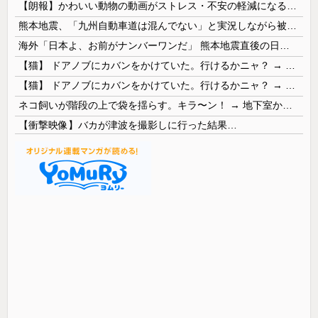
【朗報】かわいい動物の動画がストレス・不安の軽減になる可能性。英大学の研究で実証
熊本地震、「九州自動車道は混んでない」と実況しながら被災地へ向かう有名アナなどに批判殺到 全国紙記者「最新の状況をいち早く伝えることは報道機関としての責務」「情報を取り上げることには大きな意義がある」
海外「日本よ、お前がナンバーワンだ」 熊本地震直後の日本の対応のスピードに世界が衝撃
【猫】 ドアノブにカバンをかけていた。行けるかニャ？ → 猫はこうなります…
【猫】 ドアノブにカバンをかけていた。行けるかニャ？ → 猫はこうなります…
ネコ飼いが階段の上で袋を揺らす。キラ〜ン！ → 地下室からヤツが現れる…
【衝撃映像】バカが津波を撮影しに行った結果…