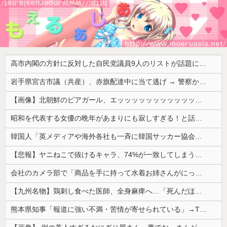
高市内閣の方針に反対した自民党議員9人のリストが話題に、「岩屋はどこへ行った？」との指摘もあるが……
岩手県宮古市議（共産）、赤旗配達中に当て逃げ → 警察から連絡が来て宮古署を訪れ事情聴取
【画像】北朝鮮のビアガール、エッッッッッッッッッッッッッッッッッ！
昭和を代表する女優の晩年があまりにも寂しすぎる！と話題に、自身の子供を餓死する寸前までネグレクトした挙句……
韓国人「英メディアや海外各社も一斉に韓国サッカー協会を巡る過去の不祥事を報道！」→「国際的な信用失墜の危機‥」
【悲報】ヤニねこで抜けるキャラ、74%が一致してしまうｗｗｗｗｗ
会社のカメラ部で「商品を手に持って水着お姉さんがにっこり」を撮影、だがお姉さんは素人アルバイトで親バレした結果……
【九州名物】鶏刺し食べた医師、全身麻痺へ…「死んだほうが良かったと思っていた」
熊本県知事「報道に強い不満・苦情が寄せられている」→TBSの報道特集がまさにそれな件