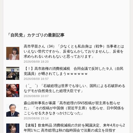
「自民党」カテゴリの最新記事
高市早苗さん（34）「少なくとも私自身は（戦争）当事者とは
いえない世代ですから、反省なんかしておりませんし、反省を
求められるいわれもないと思っております」
2026/08/09 18:20
【！】高市政権の消費税減税 合同会議で反対した９人（自民
党議員）が晒されてしまうｗｗｗｗｗｗ
2026/08/09 16:57
（ ´_ゝ`）「石破総理は世界でも珍しい、国民による石破辞める
なデモが自然発生した総理大臣です」
2026/08/09 10:07
森山前幹事長が暴露「高市総理のSNS投稿が習主席を怒らせ
た」 「その投稿が中国側（習近平主席）を怒らせ、日中関係を
こじらせる大きなきっかけになった」
2026/08/06 15:14
【速報】飲食料品 消費税減税の方針を閣議決定、来年4月から2
年間1％に 高市総理は秋の臨時国会で法案の成立を目指す