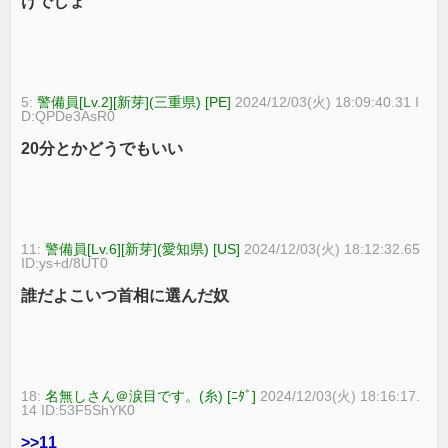
けでしょ
5:
警備員[Lv.2][新芽](三重県) [PE]
2024/12/03(火) 18:09:40.31 I
D:QPDe3AsR0
20分とかどうでもいい
11:
警備員[Lv.6][新芽](愛知県) [US]
2024/12/03(火) 18:12:32.65
ID:ys+d/8UT0
誰だよこいつ首相に選んだ奴
18:
名無しさん＠涙目です。(糸) [ﾆﾀﾞ]
2024/12/03(火) 18:16:17.
14 ID:53F5ShYK0
>>11