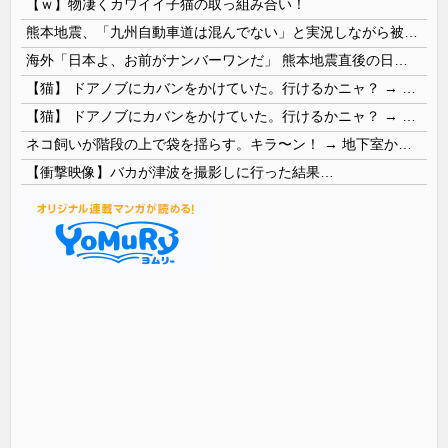
【ｗ】物凄くカワイイ子猫の取っ組み合い！
熊本地震、「九州自動車道は混んでない」と実況しながら被災地へ向かう有名アナなどに批判殺到 全国紙記者「最新の状況をいち早く伝えることは報道機関としての責務」「情報を取り上げることには大きな意義がある」
海外「日本よ、お前がナンバーワンだ」 熊本地震直後の日本の対応のスピードに世界が衝撃
【猫】 ドアノブにカバンをかけていた。行けるかニャ？ → 猫はこうなります…
【猫】 ドアノブにカバンをかけていた。行けるかニャ？ → 猫はこうなります…
ネコ飼いが階段の上で袋を揺らす。キラ〜ン！ → 地下室からヤツが現れる…
【衝撃映像】バカが津波を撮影しに行った結果…