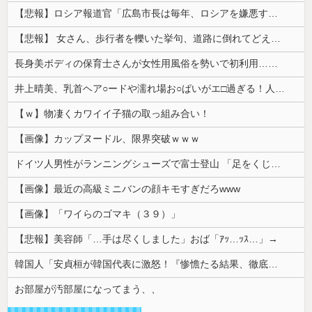
【悲報】ロシア報道官「広島市長は毎年、ロシアを嫌悪する『偽りの呪文』を繰り返し、日本人をゾンビ化させている」と主張
【悲報】 女さん、歩行者を轢いた挙句、道路に倒れてどえらいことになってしまうw w w w w w w
長身美ボディの保育士さんが女性用風俗を勢いで初利用…子供に絶対見せられないメスの顔でイキまくり。
井上晴美、乳首ヘア○ードや濡れ場お○ぱいがエ□過ぎる！人生最後のラスト写真集、最高！！
【ｗ】物凄くカワイイ子猫の取っ組み合い！
【画像】カップヌードル、限界突破ｗｗｗ
ドイツ人男性がランニングシューズで富士登山 「足をくじいて動けない」
【画像】最近の高級ミニバンの顔キモすぎだろwww
【画像】「ワイらのゴマキ（３９）」
【悲報】美容師「…手は尽くしました」おば「ｱｯ…ｯｽ…」→
韓国人「安貞桓が韓国代表に激怒！『惨憺たる結果、徹底的な刷新が必要だ』と監督や協会を痛烈批判」
お部屋が汚部屋になってまう、、