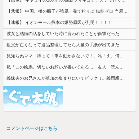
【悲報】 中国、橋の欄干が強風一発で粉々に 鉄筋ゼロ 当局「接着剤でくっつけただけ」「正常で、品質問題はない」
【速報】 イオンモール熊本の爆発原因が判明！！！！
彼女と結婚の話をしていた時に言われたことが衝撃だった
祖父が亡くなって遺品整理してたら大量の手紙が出てきた。全部同じ女性で祖父と恋愛関係だったっぽい
見知らぬママ「待って！車を動かさないで！」私「え、何があったの！？」→慌てて降りると園長先生が激怒していて…
私「この絵馬、切ないお願いが書いてある…」友人「読んでみて」→有名神社で見つけた願い事の内容に、思わず神様も困るだろうと思ってしまい…
義妹夫のお兄さんが草加の集まりにいてビックリ。義両親は新興宗教大嫌いな人たちなのに...
コメントページはこちら