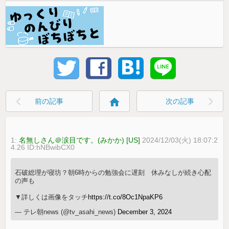
home
前の記事
次の記事
1:
名無しさん＠涙目です。(みかか) [US]
2024/12/03(火) 18:07:2
4.26 ID:hNBwibCX0
石破総理が寝坊？朝6時からの勉強会に遅刻 休みなしが続き心配
の声も
▼詳しくは画像をタッチ
https://t.co/8Oc1NpaKP6
— テレ朝news (@tv_asahi_news)
December 3, 2024