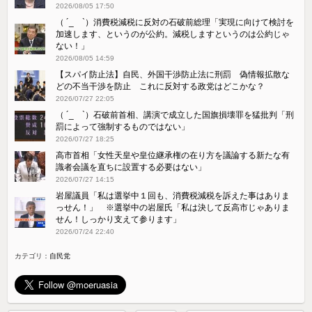
2026/08/05 17:50
（ ´_ゝ`）消費税減税に反対の石破前総理「実現に向けて検討を
加速します、というのが公約。減税しますというのは公約じゃ
ない！」
2026/08/05 14:59
【スパイ防止法】自民、外国干渉防止法に刑罰 偽情報拡散な
どの不当干渉を防止 これに反対する政党はどこかな？
2026/07/27 22:05
（ ´_ゝ`）石破前首相、講演で成立した国旗損壊罪を猛批判「刑
罰によって強制するものではない」
2026/07/27 18:25
高市首相「女性天皇や皇位継承権の在り方を議論する新たな有
識者会議を直ちに設置する必要はない」
2026/07/27 14:15
岩屋議員「私は選挙中１回も、消費税減税を訴えた事はありま
っせん！」 ※選挙中の岩屋氏「私は決して反高市じゃありま
せん！しっかり支えて参ります」
2026/07/24 22:40
カテゴリ：
自民党