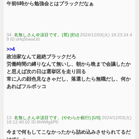
午前6時から勉強会とはブラックだなぁ
34:
名無しさん＠涙目です。(茸) [EU]
2024/12/03(火) 18:23:24.4
9 ID:sHq5hewU0
>>4
政治家なんて超絶ブラックだろ
労働時間の縛りなんて無いし、朝から晩まで会議したか
と思えば次の日は選挙区を走り回る
常に人の顔色見なきゃだし、落選したら無職だし、何か
あればフルボッコ
13:
名無しさん＠涙目です。(やわらか銀行) [US]
2024/12/03(火)
18:12:40.02 ID:8hlWfg6P0
今まで何もしてこなかったから詰め込みさせられてるだ