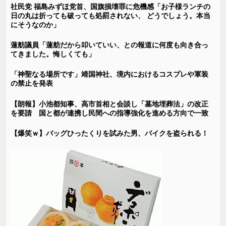
社民党 福島みずほ党首、国旗損壊罪に危機感「お子様ランチの
日の丸は折っても破っても処罰されない、 どうでしょう。本当
にそうなのか」
蓮舫議員「蓮舫だから叩いていい、との報道に何度も向き合っ
てきました。悔しくても」
「神聖なる場所です」靖国神社、境内におけるコスプレや軍装
の禁止を発表
【朗報】小池都知事、高市首相と会談し「墓地埋葬法」の改正
を要請 国と都が連携し民間への指導強化を進める方向で一致
【爆笑ｗ】バッグひったくりを試みた男、バイクを盗られる！