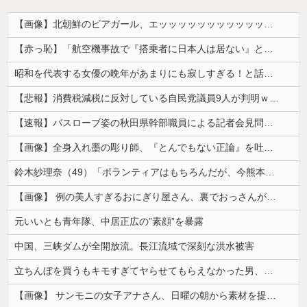
【画像】北朝鮮のビアガール、エッッッッッッッッッッッッッッッッッ！
【赤っ恥】「航空機事故で『搭乗者に日本人は居ない』という発表は嫌い。人間として同じ価値だと思う」→ツッコミ殺到も「自分が気に入らないと思った」と...
昭和を代表する女優の晩年があまりにも寂しすぎる！と話題に、自身の子供を餓死する寸前までネグレクトした挙句……
【悲報】消費税減税に反対している自民党議員9人が判明ｗｗｗｗｗｗ
【速報】バスローブ姿の秋田県幹部職員による記者会見問題、ラブホテルからの参加だと特定「体調が優れなかったため...」とは何だったのか
【画像】全身入れ墨の彫り師、『とんでもない正論』を吐いて30万再生されてしまうｗｗｗｗｗｗｗ
鈴木紗理奈（49）「ボランティアはもちろんだが、今熊本へ旅行に行くことも支援になる」
【画像】 例の美人すぎるおにぎり屋さん、裏でおっさんが握っていたｗｗｗｗｗｗｗｗｗｗｗｗｗｗｗｗｗ
元いいとも青年隊、中居正広の”素顔”を暴露
中国、三峡ダムが全開放流。長江流域で深刻な洪水被害
立ちんぼを買うもキモすぎてヤらせてもらえなかった男、代わりの足コキでまさかの大量身寸米青ｗｗｗ
【画像】 サンモニの女子アナさん、日曜の朝から素材を提供してしまう