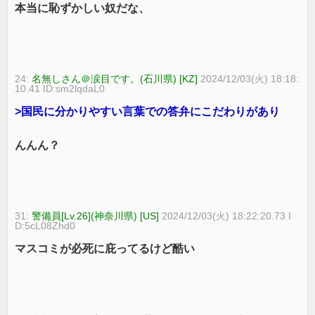
本当に恥ずかしい奴だな、
24:
名無しさん＠涙目です。(石川県) [KZ]
2024/12/03(火) 18:18:
10.41 ID:sm2lqdaL0
>国民に分かりやすい言葉での答弁にこだわりがあり
んんん？
31:
警備員[Lv.26](神奈川県) [US]
2024/12/03(火) 18:22:20.73 I
D:5cL08Zhd0
マスコミが必死に庇ってるけど酷い