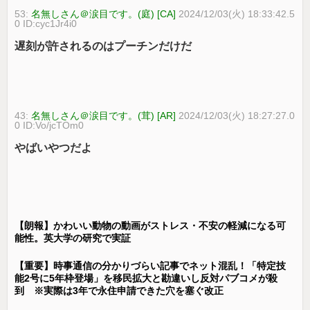
53:
名無しさん＠涙目です。(庭) [CA]
2024/12/03(火) 18:33:42.5
0 ID:cyc1Jr4i0
遅刻が許されるのはプーチンだけだ
43:
名無しさん＠涙目です。(茸) [AR]
2024/12/03(火) 18:27:27.0
0 ID:Vo/jcTOm0
やばいやつだよ
【朗報】かわいい動物の動画がストレス・不安の軽減になる可
能性。英大学の研究で実証
【重要】時事通信の分かりづらい記事でネット混乱！「特定技
能2号に5年枠登場」を移民拡大と勘違いし反対パブコメが殺
到 ※実際は3年で永住申請できた穴を塞ぐ改正