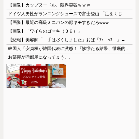
【画像】カップヌードル、限界突破ｗｗｗ
ドイツ人男性がランニングシューズで富士登山 「足をくじいて動けない」
【画像】最近の高級ミニバンの顔キモすぎだろwww
【画像】「ワイらのゴマキ（３９）」
【悲報】美容師「…手は尽くしました」おば「ｱｯ…ｯｽ…」→
韓国人「安貞桓が韓国代表に激怒！『惨憺たる結果、徹底的な刷新が必要だ』と監督や協会を痛烈批判」
お部屋が汚部屋になってまう、、