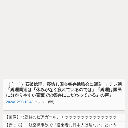
（ ´_ゝ`）石破総理、寝坊し国会答弁勉強会に遅刻 → テレ朝
「総理周辺は『休みがなく疲れているのでは』『総理は国民
に分かりやすい言葉での答弁にこだわっている』の声」
2024/12/03 18:48
コメント(55)
【画像】北朝鮮のビアガール、エッッッッッッッッッッッッッッッッッ！
【赤っ恥】「航空機事故で『搭乗者に日本人は居ない』という発表は嫌い。人...