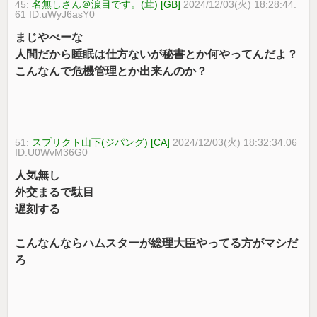
45:
名無しさん＠涙目です。(茸) [GB]
2024/12/03(火) 18:28:44.
61 ID:uWyJ6asY0
まじやべーな
人間だから睡眠は仕方ないが秘書とか何やってんだよ？
こんなんで危機管理とか出来んのか？
51:
スプリクト山下(ジパング) [CA]
2024/12/03(火) 18:32:34.06
ID:U0WvM36G0
人気無し
外交まるで駄目
遅刻する
こんなんならハムスターが総理大臣やってる方がマシだ
ろ