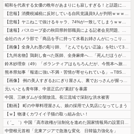
昭和を代表する女優の晩年があまりにも寂しすぎる！と話題に、自身の子供を...
【悲報】消費税減税に反対している自民党議員9人が判明ｗｗｗｗｗｗ
【悲報】ヤニねこで抜けるキャラ、74%が一致してしまうｗｗｗｗｗ
【速報】バスローブ姿の秋田県幹部職員による記者会見問題、ラブホテルから...
会社のカメラ部で「商品を手に持って水着お姉さんがにっこり」を撮影、だが...
【画像】全身入れ墨の彫り師、『とんでもない正論』を吐いて30万再生され...
【九州名物】鶏刺し食べた医師、全身麻痺へ…「死んだほうが良かったと思っ...
鈴木紗理奈（49）「ボランティアはもちろんだが、今熊本へ旅行に行くこと...
熊本県知事「報道に強い不満・苦情が寄せられている」→TBSの報道特集が...
【画像】 例の美人すぎるおにぎり屋さん、裏でおっさんが握っていたｗｗｗ...
元いいとも青年隊、中居正広の”素顔”を暴露
中国、三峡ダムが全開放流。長江流域で深刻な洪水被害
【動画】 町の中華料理屋さん、娘の採用で人気店になってしまう
【ｗ】物凄くカワイイ子猫の取っ組み合い！
（ ´_ゝ`）中国「高市政権が法制化を進めた国家情報局の設置日が7月3...
中曽根元首相「北東アジアで急激な変化 日韓協力強化を」