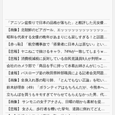
「アニソン盆祭りで日本の品格が落ちた」と酷評した元女優、「あんたが品格を語るのかよ！」と総ツッコミを食らってしまい……
【画像】北朝鮮のビアガール、エッッッッッッッッッッッッッッッッッ！
昭和を代表する女優の晩年があまりにも寂しすぎる！と話題に、自身の子供を餓死する寸前までネグレクトした挙句……
【赤っ恥】「航空機事故で『搭乗者に日本人は居ない』という発表は嫌い。人間として同じ価値だと思う」→ツッコミ殺到も「自分が気に入らないと思った」と...
【悲報】ヤニねこで抜けるキャラ、74%が一致してしまうｗｗｗｗｗ
【悲報】消費税減税に反対している自民党議員9人が判明ｗｗｗｗｗｗ
会社のカメラ部で「商品を手に持って水着お姉さんがにっこり」を撮影、だがお姉さんは素人アルバイトで親バレした結果……
【速報】バスローブ姿の秋田県幹部職員による記者会見問題、ラブホテルからの参加だと特定「体調が優れなかったため...」とは何だったのか
【画像】全身入れ墨の彫り師、『とんでもない正論』を吐いて30万再生されてしまうｗｗｗｗｗｗｗ
鈴木紗理奈（49）「ボランティアはもちろんだが、今熊本へ旅行に行くことも支援になる」
立ちんぼを買うもキモすぎてヤらせてもらえなかった男、代わりの足コキでまさかの大量身寸米青ｗｗｗ
【画像】 サンモニの女子アナさん、日曜の朝から素材を提供してしまう
【悲報】 女さん、歩行者を轢いた挙句、道路に倒れてどえらいことになってしまうw w w w w w w