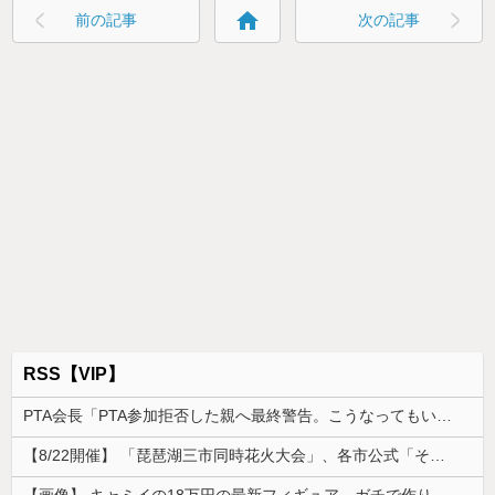
home
前の記事
次の記事
RSS【VIP】
PTA会長「PTA参加拒否した親へ最終警告。こうなってもいい？」
【8/22開催】 「琵琶湖三市同時花火大会」、各市公式「そんな花火大会は存在しない」→ 高価チケットを購入した人達がSNS阿鼻叫喚
【画像】 キャミイの18万円の最新フィギュア、ガチで作り込みがエグすぎる