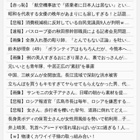
【赤っ恥】「航空機事故で『搭乗者に日本人は居ない』という発表は嫌い。人間として同じ価値だと思う」→ツッコミ殺到も「自分が気に入らないと思った」と...
昭和を代表する女優の晩年があまりにも寂しすぎる！と話題に、自身の子供を餓死する寸前までネグレクトした挙句……
【悲報】消費税減税に反対している自民党議員9人が判明ｗｗｗｗｗｗ
【速報】バスローブ姿の秋田県幹部職員による記者会見問題、ラブホテルからの参加だと特定「体調が優れなかったため...」とは何だったのか
【画像】全身入れ墨の彫り師、『とんでもない正論』を吐いて30万再生されてしまうｗｗｗｗｗｗｗ
鈴木紗理奈（49）「ボランティアはもちろんだが、今熊本へ旅行に行くことも支援になる」
【画像】 例の美人すぎるおにぎり屋さん、裏でおっさんが握っていたｗｗｗｗｗｗｗｗｗｗｗｗｗｗｗｗｗ
元いいとも青年隊、中居正広の”素顔”を暴露
中国、三峡ダムが全開放流。長江流域で深刻な洪水被害
立ちんぼを買うもキモすぎてヤらせてもらえなかった男、代わりの足コキでまさかの大量身寸米青ｗｗｗ
【画像】 サンモニの女子アナさん、日曜の朝から素材を提供してしまう
【悲報】ロシア報道官「広島市長は毎年、ロシアを嫌悪する『偽りの呪文』を繰り返し、日本人をゾンビ化させている」と主張
【悲報】 女さん、歩行者を轢いた挙句、道路に倒れてどえらいことになってしまうw w w w w w w
長身美ボディの保育士さんが女性用風俗を勢いで初利用…子供に絶対見せられないメスの顔でイキまくり。
井上晴美、乳首ヘア○ードや濡れ場お○ぱいがエ□過ぎる！人生最後のラスト写真集、最高！！
【ｗ】物凄くカワイイ子猫の取っ組み合い！