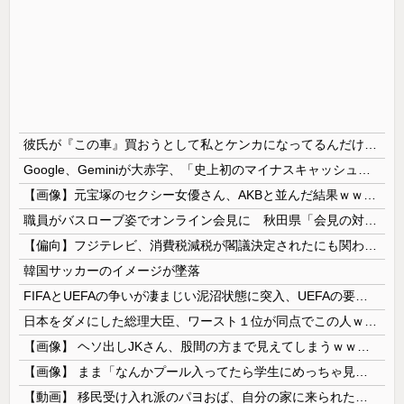
彼氏が『この車』買おうとして私とケンカになってるんだけどｗｗｗｗｗｗ
Google、Geminiが大赤字、「史上初のマイナスキャッシュフロー」に陥る
【画像】元宝塚のセクシー女優さん、AKBと並んだ結果ｗｗｗｗ
職員がバスローブ姿でオンライン会見に 秋田県「会見の対応に問題があった」
【偏向】フジテレビ、消費税減税が閣議決定されたにも関わらず、消費税減税に反対する大学生を用意して印象操作
韓国サッカーのイメージが墜落
FIFAとUEFAの争いが凄まじい泥沼状態に突入、UEFAの要求を呑んだFIFAだったがUEFA側は強硬姿勢を崩さず……
日本をダメにした総理大臣、ワースト１位が同点でこの人ｗｗｗｗｗｗ
【画像】 ヘソ出しJKさん、股間の方まで見えてしまうｗｗｗｗｗｗｗｗｗ
【画像】 まま「なんかプール入ってたら学生にめっちゃ見られたw」
【動画】 移民受け入れ派のパヨおば、自分の家に来られたら全力で拒否るｗｗｗｗｗｗｗｗｗｗｗｗ