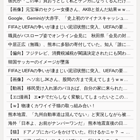
彼氏が『この車』買おうとして私とケンカになってるんだけどｗｗｗｗｗｗ
【画像】元宝塚のセクシー女優さん、AKBと並んだ結果ｗｗｗｗ
Google、Geminiが大赤字、「史上初のマイナスキャッシュフロー」に陥る
FIFAとUEFAの争いが凄まじい泥沼状態に突入、UEFAの要求を呑んだFIFAだったがUEFA側は強硬姿勢を崩さず……
職員がバスローブ姿でオンライン会見に 秋田県「会見の対応に問題があった」
中居正広（無職）、熊本に多額の寄付していた。知人「誰にも知られなくてもいい、と公表してない」
【偏向】フジテレビ、消費税減税が閣議決定されたにも関わらず、消費税減税に反対する大学生を用意して印象操作
韓国サッカーのイメージが墜落
FIFAとUEFAの争いが凄まじい泥沼状態に突入、UEFAの要求を呑んだFIFAだったがUEFA側は強硬姿勢を崩さず……
【画像】 ヘソ出しJKさん、股間の方まで見えてしまうｗｗｗｗｗｗｗｗｗ
【動画】 移民受け入れ派のパヨおば、自分の家に来られたら全力で拒否るｗｗｗｗｗｗｗｗｗｗｗｗ
【エ□漫画】 エ●チでだらしなく変貌してしまったいとこのお姉ちゃんにチン○ン搾り取られちゃうショタ君…！
【ｗ】物凄くカワイイ子猫の取っ組み合い！
熊本地震、「九州自動車道は混んでない」と実況しながら被災地へ向かう有名アナなどに批判殺到 全国紙記者「最新の状況をいち早く伝えることは報道機関としての責務」「情報を取り上げることには大きな意義がある」
海外「日本よ、お前がナンバーワンだ」 熊本地震直後の日本の対応のスピードに世界が衝撃
【猫】 ドアノブにカバンをかけていた。行けるかニャ？ → 猫はこうなります…