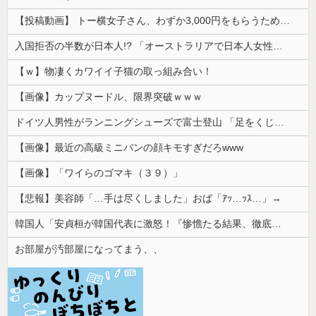
【投稿動画】 トー横女子さん、わずか3,000円をもらうために大人のチ●ポをしゃぶってしまう…
入国拒否の半数が日本人!? 「オーストラリアで日本人女性が売春」
【ｗ】物凄くカワイイ子猫の取っ組み合い！
【画像】カップヌードル、限界突破ｗｗｗ
ドイツ人男性がランニングシューズで富士登山 「足をくじいて動けない」
【画像】最近の高級ミニバンの顔キモすぎだろwww
【画像】「ワイらのゴマキ（３９）」
【悲報】美容師「…手は尽くしました」おば「ｱｯ…ｯｽ…」→
韓国人「安貞桓が韓国代表に激怒！『惨憺たる結果、徹底的な刷新が必要だ』と監督や協会を痛烈批判」
お部屋が汚部屋になってまう、、