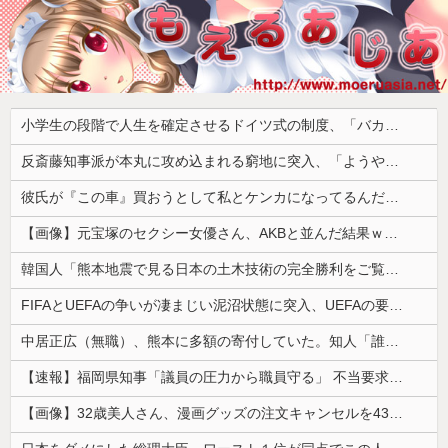
小学生の段階で人生を確定させるドイツ式の制度、「バカを振い落せるから合理的だ」と自惚れていた結果……
反斎藤知事派が本丸に攻め込まれる窮地に突入、「ようやく反撃のターンやね」と手際の良さに感心する人が続出中
彼氏が『この車』買おうとして私とケンカになってるんだけどｗｗｗｗｗｗ
【画像】元宝塚のセクシー女優さん、AKBと並んだ結果ｗｗｗｗ
韓国人「熊本地震で見る日本の土木技術の完全勝利をご覧ください」→「これはすごいわ」「こういうのを見ると日本人は何か適当に作る感じがしない・・・」...
FIFAとUEFAの争いが凄まじい泥沼状態に突入、UEFAの要求を呑んだFIFAだったがUEFA側は強硬姿勢を崩さず……
中居正広（無職）、熊本に多額の寄付していた。知人「誰にも知られなくてもいい、と公表してない」
【速報】福岡県知事「議員の圧力から職員守る」 不当要求防止の条例策定へ
【画像】32歳美人さん、漫画グッズの注文キャンセルを43億円分繰り返しまくり逮捕