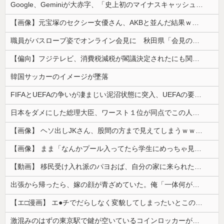
Google、Geminiが大赤字、「史上初のマイナスキャッシュフロー」に陥る
【画像】元宝塚のセクシー女優さん、AKBと並んだ結果ｗｗｗｗ
職員がバスローブ姿でオンライン会見に 秋田県「会見の対応に問題があった」
【偏向】フジテレビ、消費税減税が閣議決定されたにも関わらず、消費税減税に反対する大学生を用意して印象操作
韓国サッカーのイメージが墜落
FIFAとUEFAの争いが凄まじい泥沼状態に突入、UEFAの要求を呑んだFIFAだったがUEFA側は強硬姿勢を崩さず……
日本をダメにした総理大臣、ワースト１位が同点でこの人ｗｗｗｗｗｗ
【画像】 ヘソ出しJKさん、股間の方まで見えてしまうｗｗｗｗｗｗｗｗｗ
【画像】 まま「なんかプール入ってたら学生にめっちゃ見られたw」
【動画】 移民受け入れ派のパヨおば、自分の家に来られたら全力で拒否るｗｗｗｗｗｗｗｗｗｗｗｗ
出張から帰ったら、嫁の顔が青ざめていた。俺「一体何があったんだ？」嫁「…」→子供たちに話を聞くと…
【エ□漫画】 エ●チでだらしなく変貌してしまったいとこのお姉ちゃんにチン○ン搾り取られちゃうショタ君…！
激混みのはずの東京駅で鍵が空いているコインロッカーが散見、「ラッキー」と思って中を確認してみると……