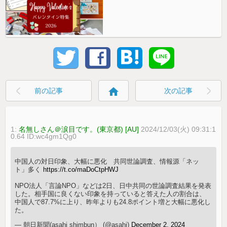
home
前の記事
次の記事
1:
名無しさん＠涙目です。(東京都) [AU]
2024/12/03(火) 09:31:1
0.64 ID:wc4gm1Qg0
中国人の対日印象、大幅に悪化 共同世論調査、情報源「ネッ
ト」多く
https://t.co/maDoCtpHWJ
NPO法人「言論NPO」などは2日、日中共同の世論調査結果を発表
した。相手国に良くない印象を持っていると答えた人の割合は、
中国人で87.7%に上り、昨年よりも24.8ポイント増と大幅に悪化し
た。
— 朝日新聞(asahi shimbun） (@asahi)
December 2, 2024