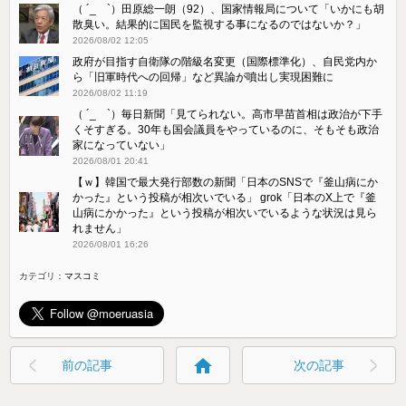
（ ´_ゝ`）田原総一朗（92）、国家情報局について「いかにも胡
散臭い。結果的に国民を監視する事になるのではないか？」
2026/08/02 12:05
政府が目指す自衛隊の階級名変更（国際標準化）、自民党内か
ら「旧軍時代への回帰」など異論が噴出し実現困難に
2026/08/02 11:19
（ ´_ゝ`）毎日新聞「見てられない。高市早苗首相は政治が下手
くそすぎる。30年も国会議員をやっているのに、そもそも政治
家になっていない」
2026/08/01 20:41
【ｗ】韓国で最大発行部数の新聞「日本のSNSで『釜山病にか
かった』という投稿が相次いでいる」 grok「日本のX上で『釜
山病にかかった』という投稿が相次いでいるような状況は見ら
れません」
2026/08/01 16:26
カテゴリ：
マスコミ
home
前の記事
次の記事