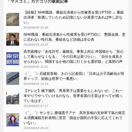
「マスコミ」カテゴリの最新記事
【続報】NHK職員、番組出演者から性被害を受けPTSD → 番組
出演者「飲酒していたため記憶にないが真実であれば申し訳な
い」
2026/08/05 20:36
NHK職員、番組出演者から性被害を受けPTSDに 懇親会後、意
に沿わない性行為、番組名など詳細は非公表
2026/08/05 16:57
高市政権が「永住許可」厳格化、事実上抑止 外国籍から「安心
して暮らせなくなる」「今の日本は居づらい」「自分を成長さ
せられない。帰国するか他の国に行くかも選択肢」と落胆の声
2026/08/05 11:01
（ ´_ゝ`）石破前首相、きのう記者団に「日本は少子高齢化が世
界トップ。財政は世界で一番悪い」
2026/08/04 16:24
【テレビ】橋下徹氏「男系男子は重要かもしれないが、これ一
本やりでやっていけるのなら、世界各国の王室はすべてが残っ
ているはず」
2026/08/03 07:17
（ ´_ゝ`）サンモニ 膳場貴子アナ 高市首相の支持率下落の発言
＆消費減税方針表明に苦言「国会が国民の不安に応えてくれて
いない」
2026/08/02 20:43