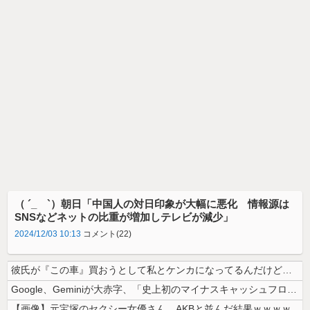
（ ´_ゝ`）朝日「中国人の対日印象が大幅に悪化 情報源は
SNSなどネットの比重が増加しテレビが減少」
2024/12/03 10:13
コメント(22)
彼氏が『この車』買おうとして私とケンカになってるんだけどｗｗｗｗｗｗ
Google、Geminiが大赤字、「史上初のマイナスキャッシュフロー...
【画像】元宝塚のセクシー女優さん、AKBと並んだ結果ｗｗｗｗ