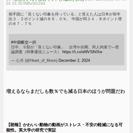
01.51 ID:tN8sSGZk0
相手国に「良くない印象を持っている」と答えた人は日本が前年
比３．２ポイント減の８９．０％、 中国が同２４．８ポイント増
の８７．７％
#中国断交一択
日中、９割が「良くない印象」 台湾や尖閣、邦人拘束で―世
論調査（時事通信ニュース）
https://t.co/el9VSlhIXw
— 心月 (@Heart_of_Moon)
December 2, 2024
増えるならまだしも数％でも減る日本のほうが問題だわ
【朗報】かわいい動物の動画がストレス・不安の軽減になる可
能性。英大学の研究で実証