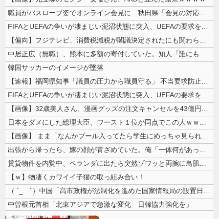
職員がバスローブ姿でオンライン会見に 秋田県「会見の対応に問題があった...
FIFAとUEFAの争いが凄まじい泥沼状態に突入、UEFAの要求を呑ん...
【偏向】フジテレビ、消費税減税が閣議決定されたにも関わらず、消費税減税...
中居正広（無職）、熊本に多額の寄付していた。知人「誰にも知られなくても...
韓国サッカーのイメージが墜落
【速報】福岡県知事「議員の圧力から職員守る」 不当要求防止の条例策定へ
FIFAとUEFAの争いが凄まじい泥沼状態に突入、UEFAの要求を呑ん...
【画像】32歳美人さん、漫画グッズの注文キャンセルを43億円分繰り返し...
日本をダメにした総理大臣、ワースト１位が同点でこの人ｗｗｗｗｗｗ
【画像】 まま「なんかプール入ってたら学生にめっちゃ見られたw」
出張から帰ったら、嫁の顔が青ざめていた。俺「一体何があったんだ？」嫁「...
賃貸物件を内覧中、ベランダに出たら突然ゾワッと両腕に鳥肌が出た。「やっ...
【ｗ】物凄くカワイイ子猫の取っ組み合い！
（ ´_ゝ`）中国「高市政権が法制化を進めた国家情報局の設置日が7月3...
中曽根元首相「北東アジアで急激な変化 日韓協力強化を」