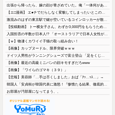
出張から帰ったら、嫁の顔が青ざめていた。俺「一体何があったんだ？」嫁「…」→子供たちに話を聞くと…
【エ□漫画】 エ●チでだらしなく変貌してしまったいとこのお姉ちゃんにチン○ン搾り取られちゃうショタ君…！
激混みのはずの東京駅で鍵が空いているコインロッカーが散見、「ラッキー」と思って中を確認してみると……
【投稿動画】 トー横女子さん、わずか3,000円をもらうために大人のチ●ポをしゃぶってしまう…
入国拒否の半数が日本人!? 「オーストラリアで日本人女性が売春」
【ｗ】物凄くカワイイ子猫の取っ組み合い！
【画像】カップヌードル、限界突破ｗｗｗ
ドイツ人男性がランニングシューズで富士登山 「足をくじいて動けない」
【画像】最近の高級ミニバンの顔キモすぎだろwww
【画像】「ワイらのゴマキ（３９）」
【悲報】美容師「…手は尽くしました」おば「ｱｯ…ｯｽ…」→
韓国人「安貞桓が韓国代表に激怒！『惨憺たる結果、徹底的な刷新が必要だ』と監督や協会を痛烈批判」
お部屋が汚部屋になってまう、、