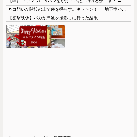
【猫】 ドアノブにカバンをかけていた。行けるかニャ？ → 猫はこうなります…
ネコ飼いが階段の上で袋を揺らす。キラ〜ン！ → 地下室からヤツが現れる…
【衝撃映像】バカが津波を撮影しに行った結果…