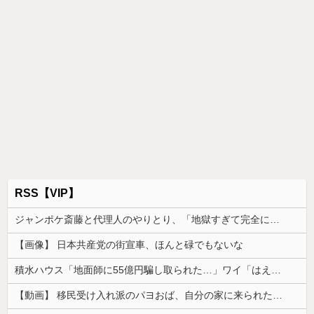
RSS【VIP】
ジャンポケ斎藤と代理人のやりとり、「地獄すぎて完全にコントになってる……」と衝撃を受ける人が続出中
【画像】 日本共産党の街宣車、ほんと碌でもないな
積水ハウス「地面師に55億円騙し取られた…」ワイ「はえーかわいそう…会社滅茶苦茶やろなぁ」
【動画】 移民受け入れ派のパヨおば、自分の家に来られたら全力で拒否るｗｗｗｗｗｗｗｗｗｗｗｗ