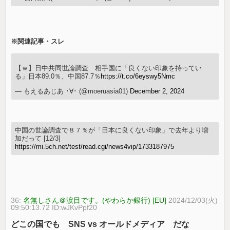
※関連記事・スレ
【ｗ】日中共同世論調査 相手国に「良くない印象を持ってい
る」日本89.0％、中国87.7％
https://t.co/6eyswy5Nmc
— もえるあじあ ･∀･ (@moeruasia01)
December 2, 2024
中国の世論調査で８７％が「日本に良くない印象」で去年より増
加だって [12/3]
https://mi.5ch.net/test/read.cgi/news4vip/1733187975
36:
名無しさん＠涙目です。(やわらか銀行) [EU]
2024/12/03(火)
09:50:13.72 ID:wJKvPpf20
どこの国でも SNS vs オールドメディア だな