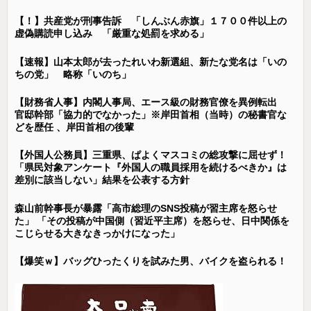
【！】共産党が刑事告訴 「しんぶん赤旗」１７００件以上の
虚偽購読申し込み 「厳重な処罰を求める」
【速報】山本太郎が去ったれいわ新選組、新たな党名は「いの
ちの党」 略称「いのち」
【財務省人事】内閣人事局、エース級の財務官僚を異例転出
官邸幹部「協力的でなかった」※岸田首相（当時）の秘書官な
どを歴任 、岸田首相の後輩
【外国人公務員】三重県、ぱよくマスコミの総攻撃に屈せず！
「県民対象アンケート『外国人の職員採用を続けるべきか』は
差別に該当しない」結果を公表する方針
森山前幹事長が暴露「高市総理のSNS投稿が習主席を怒らせ
た」 「その投稿が中国側（習近平主席）を怒らせ、日中関係を
こじらせる大きなきっかけになった」
【爆笑ｗ】バッグひったくりを試みた男、バイクを盗られる！