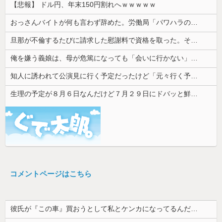
【悲報】 ドル円、年末150円割れへｗｗｗｗｗ
おっさんバイトが何も言わず辞めた。労働局「パワハラの通報がありました」俺「えっ、教育係は俺ですが…」→突然の聞き取り調査が始まり…
旦那が不倫するたびに請求した慰謝料で資格を取った。そうして自立の準備が整ったところで離婚を切り出したら…
俺を嫌う義娘は、母が危篤になっても「会いに行かない」と言った
知人に誘われて公演見に行く予定だったけど「元々行く予定の人が行けるようになったからごめん」と連絡きた。なんだかモヤモヤしてしまい...
生理の予定が８月６日なんだけど７月２９日にドバッと鮮血でたから生理かな？って思ったのよね
コメントページはこちら
彼氏が『この車』買おうとして私とケンカになってるんだけどｗｗｗｗｗｗ