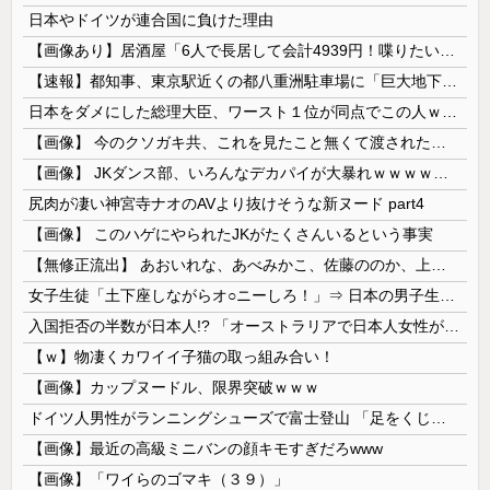
日本やドイツが連合国に負けた理由
【画像あり】居酒屋「6人で長居して会計4939円！喋りたいだけなら公園に行ってくれ（怒」
【速報】都知事、東京駅近くの都八重洲駐車場に「巨大地下シェルター」整備を正式表明
日本をダメにした総理大臣、ワースト１位が同点でこの人ｗｗｗｗｗｗ
【画像】 今のクソガキ共、これを見たこと無くて渡されたらパニクるらしいｗｗｗｗｗｗｗｗｗｗｗｗｗ
【画像】 JKダンス部、いろんなデカパイが大暴れｗｗｗｗｗｗｗ
尻肉が凄い神宮寺ナオのAVより抜けそうな新ヌード part4
【画像】 このハゲにやられたJKがたくさんいるという事実
【無修正流出】 あおいれな、あべみかこ、佐藤ののか、上川星空、美園和花！人気女優5人のマ●コが高画質で丸見えに！
女子生徒「土下座しながらオ○ニーしろ！」⇒ 日本の男子生徒への性的いじめ動画がエ□すぎる
入国拒否の半数が日本人!? 「オーストラリアで日本人女性が売春」
【ｗ】物凄くカワイイ子猫の取っ組み合い！
【画像】カップヌードル、限界突破ｗｗｗ
ドイツ人男性がランニングシューズで富士登山 「足をくじいて動けない」
【画像】最近の高級ミニバンの顔キモすぎだろwww
【画像】「ワイらのゴマキ（３９）」