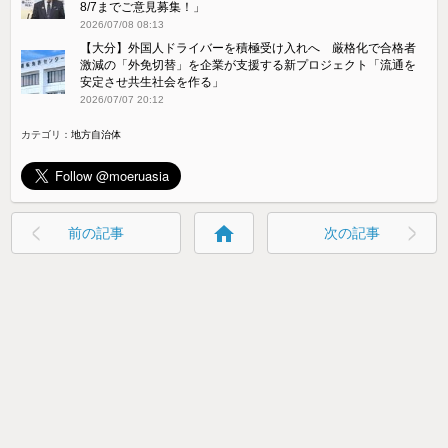
8/7までご意見募集！」
2026/07/08 08:13
【大分】外国人ドライバーを積極受け入れへ 厳格化で合格者
激減の「外免切替」を企業が支援する新プロジェクト「流通を
安定させ共生社会を作る」
2026/07/07 20:12
カテゴリ：
地方自治体
home
前の記事
次の記事