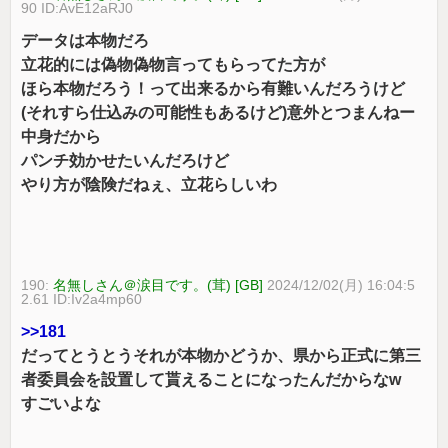
90 ID:AvE12aRJ0
データは本物だろ
立花的には偽物偽物言ってもらってた方が
ほら本物だろう！って出来るから有難いんだろうけど
(それすら仕込みの可能性もあるけど)意外とつまんねー
中身だから
パンチ効かせたいんだろけど
やり方が陰険だねぇ、立花らしいわ
190:
名無しさん＠涙目です。(茸) [GB]
2024/12/02(月) 16:04:5
2.61 ID:Iv2a4mp60
>>181
だってとうとうそれが本物かどうか、県から正式に第三
者委員会を設置して貰えることになったんだからなw
すごいよな