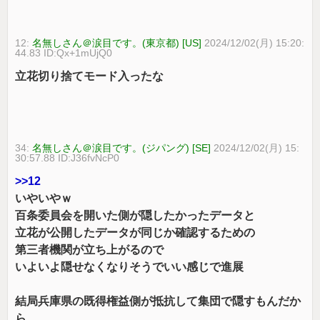
12:
名無しさん＠涙目です。(東京都) [US]
2024/12/02(月) 15:20:
44.83 ID:Qx+1mUjQ0
立花切り捨てモード入ったな
34:
名無しさん＠涙目です。(ジパング) [SE]
2024/12/02(月) 15:
30:57.88 ID:J36fvNcP0
>>12
いやいやｗ
百条委員会を開いた側が隠したかったデータと
立花が公開したデータが同じか確認するための
第三者機関が立ち上がるので
いよいよ隠せなくなりそうでいい感じで進展
結局兵庫県の既得権益側が抵抗して集団で隠すもんだか
ら