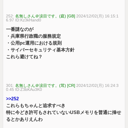
252:
名無しさん＠涙目です。(庭) [GB]
2024/12/02(月) 16:15:1
6.97 ID:Kz3kHand0
一番謎なのが
・兵庫県行政職の服務規定
・公用pc運用における規則
・サイバーセキュリティ基本方針
これら避けてね？
301:
名無しさん＠涙目です。(茸) [CR]
2024/12/02(月) 16:24:3
0.45 ID:Z3bKAu3K0
>>252
これらもちゃんと追求すべき
特に今どき許可もされていないUSBメモリを普通に挿せ
るとかありえんわ