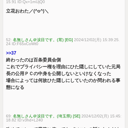
15.91 ID:Qx+1mUjQ0
立花おわた／(^o^)＼
52:
名無しさん＠涙目です。(茸) [EG]
2024/12/02(月) 15:39:25.
24 ID:F65xCoWt0
>>37
終わったのは百条委員会側
これでプライバシー権を理由にひた隠しにしていた元局
長の公用ＰＣの中身を公開しないといけなくなった
場合によっては何故ひた隠しにしていたのか問われる事
態になる
69:
名無しさん＠涙目です。(埼玉県) [SE]
2024/12/02(月) 15:45:
18.82 ID:v3hd+L240