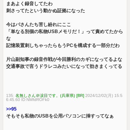
まあよく録音してたわ
刺さってたという動かぬ証拠になった
今はパさんたち苦し紛れにここ
「単なる別個の私物USBメモリだ！」って責めてたから
な
記憶装置刺しちゃったらもうPCを構成する一部分だわ
片山副知事の録音作戦が今回勝利のカギになってるよな
交通事故で言うドラレコみたいになって効きまくってる
135:
名無しさん＠涙目です。(兵庫県) [BR]
2024/12/02(月) 15:5
6:45.60 ID:NMfdROFk0
>>95
そもそも私物のUSBを公用パソコンに挿すってなぁ