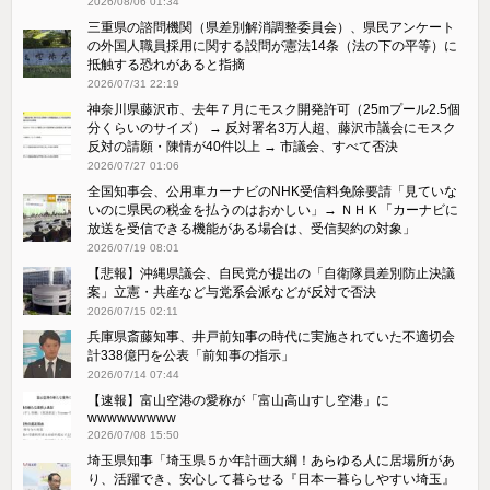
2026/08/06 01:34
三重県の諮問機関（県差別解消調整委員会）、県民アンケート
の外国人職員採用に関する設問が憲法14条（法の下の平等）に
抵触する恐れがあると指摘
2026/07/31 22:19
神奈川県藤沢市、去年７月にモスク開発許可（25mプール2.5個
分くらいのサイズ） → 反対署名3万人超、藤沢市議会にモスク
反対の請願・陳情が40件以上 → 市議会、すべて否決
2026/07/27 01:06
全国知事会、公用車カーナビのNHK受信料免除要請「見ていな
いのに県民の税金を払うのはおかしい」→ ＮＨＫ「カーナビに
放送を受信できる機能がある場合は、受信契約の対象」
2026/07/19 08:01
【悲報】沖縄県議会、自民党が提出の「自衛隊員差別防止決議
案」立憲・共産など与党系会派などが反対で否決
2026/07/15 02:11
兵庫県斎藤知事、井戸前知事の時代に実施されていた不適切会
計338億円を公表「前知事の指示」
2026/07/14 07:44
【速報】富山空港の愛称が「富山高山すし空港」に
wwwwwwwww
2026/07/08 15:50
埼玉県知事「埼玉県５か年計画大綱！あらゆる人に居場所があ
り、活躍でき、安心して暮らせる『日本一暮らしやすい埼玉』