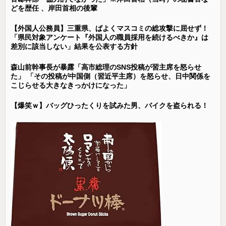
どを歴任 、岸田首相の後輩
【外国人公務員】三重県、ぱよくマスコミの総攻撃に屈せず！
「県民対象アンケート『外国人の職員採用を続けるべきか』は
差別に該当しない」結果を公表する方針
森山前幹事長が暴露「高市総理のSNS投稿が習主席を怒らせ
た」 「その投稿が中国側（習近平主席）を怒らせ、日中関係を
こじらせる大きなきっかけになった」
【爆笑ｗ】バッグひったくりを試みた男、バイクを盗られる！