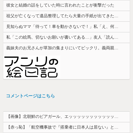
彼女と結婚の話をしていた時に言われたことが衝撃だった
祖父が亡くなって遺品整理してたら大量の手紙が出てきた。全部同じ女性で祖父と恋愛関係だったっぽい
見知らぬママ「待って！車を動かさないで！」私「え、何があったの！？」→慌てて降りると園長先生が激怒していて…
私「この絵馬、切ないお願いが書いてある…」友人「読んでみて」→有名神社で見つけた願い事の内容に、思わず神様も困るだろうと思ってしまい…
義妹夫のお兄さんが草加の集まりにいてビックリ。義両親は新興宗教大嫌いな人たちなのに...
コメントページはこちら
【画像】北朝鮮のビアガール、エッッッッッッッッッッッッッッッッッ！
【赤っ恥】「航空機事故で『搭乗者に日本人は居ない』という発表は嫌い。人間として同じ価値だと思う」→ツッコミ殺到も「自分が気に入らないと思った」と...