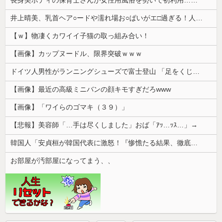
長身美ボディの保育士さんが女性用風俗を勢いで初利用…子供に絶対見せられないメスの顔でイキまくり。
井上晴美、乳首ヘア○ードや濡れ場お○ぱいがエ□過ぎる！人生最後のラスト写真集、最高！！
【ｗ】物凄くカワイイ子猫の取っ組み合い！
【画像】カップヌードル、限界突破ｗｗｗ
ドイツ人男性がランニングシューズで富士登山 「足をくじいて動けない」
【画像】最近の高級ミニバンの顔キモすぎだろwww
【画像】「ワイらのゴマキ（３９）」
【悲報】美容師「…手は尽くしました」おば「ｱｯ…ｯｽ…」→
韓国人「安貞桓が韓国代表に激怒！『惨憺たる結果、徹底的な刷新が必要だ』と監督や協会を痛烈批判」
お部屋が汚部屋になってまう、、