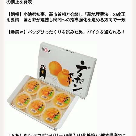
の禁止を発表
【朗報】小池都知事、高市首相と会談し「墓地埋葬法」の改正
を要請 国と都が連携し民間への指導強化を進める方向で一致
【爆笑ｗ】バッグひったくりを試みた男、バイクを盗られる！
ＪＡあしきた デコポンゼリー (6個入り(化粧箱）)熊本県産でこ