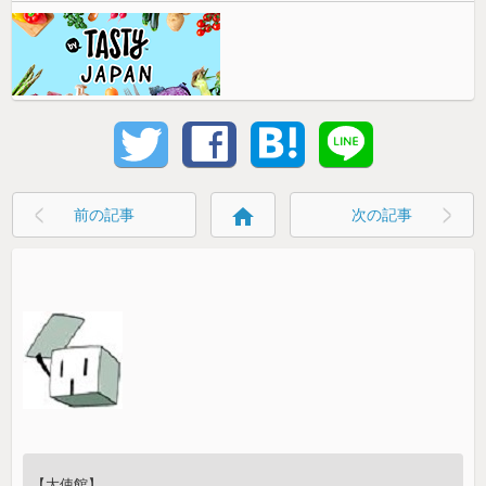
home
前の記事
次の記事
【大使館】