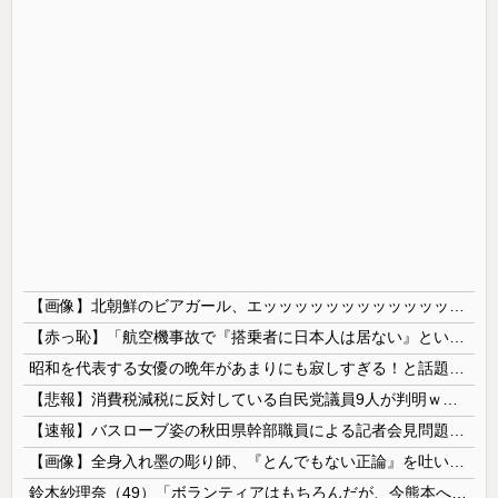
【画像】北朝鮮のビアガール、エッッッッッッッッッッッッッッッッッ！
【赤っ恥】「航空機事故で『搭乗者に日本人は居ない』という発表は嫌い。人間として同じ価値だと思う」→ツッコミ殺到も「自分が気に入らないと思った」と...
昭和を代表する女優の晩年があまりにも寂しすぎる！と話題に、自身の子供を餓死する寸前までネグレクトした挙句……
【悲報】消費税減税に反対している自民党議員9人が判明ｗｗｗｗｗｗ
【速報】バスローブ姿の秋田県幹部職員による記者会見問題、ラブホテルからの参加だと特定「体調が優れなかったため...」とは何だったのか
【画像】全身入れ墨の彫り師、『とんでもない正論』を吐いて30万再生されてしまうｗｗｗｗｗｗｗ
鈴木紗理奈（49）「ボランティアはもちろんだが、今熊本へ旅行に行くことも支援になる」