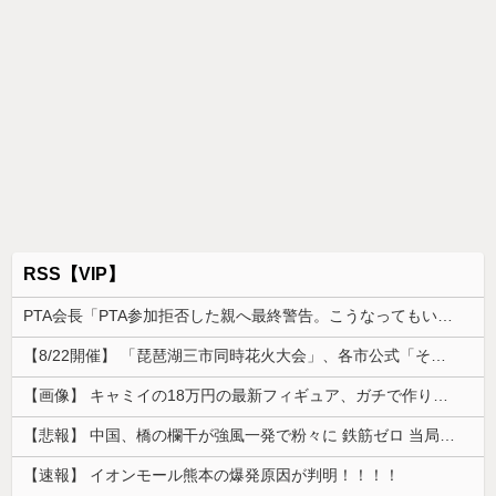
RSS【VIP】
PTA会長「PTA参加拒否した親へ最終警告。こうなってもいい？」
【8/22開催】 「琵琶湖三市同時花火大会」、各市公式「そんな花火大会は存在しない」→ 高価チケットを購入した人達がSNS阿鼻叫喚
【画像】 キャミイの18万円の最新フィギュア、ガチで作り込みがエグすぎる
【悲報】 中国、橋の欄干が強風一発で粉々に 鉄筋ゼロ 当局「接着剤でくっつけただけ」「正常で、品質問題はない」
【速報】 イオンモール熊本の爆発原因が判明！！！！