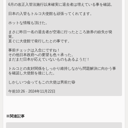
6月の改正入管法施行以来確実に退去者は増えている事を確認。
日本の入管もトルコ大使館も頑張ってくれてます。
ホットな情報も頂けた。
まさに昨日一名の退去者が空港に行ったところ旅券の紛失が発
覚。
直ぐに大使館で発行したとの事です。
事前チェックは入念にですね！
その他日本政府への要望も色々承った。
まだまだ日本が応えていないものもあるようだ！
トルコとの友好関係をしっかり維持しながら問題解決に向かう事
を確認し大使館を後にした。
しかしいつ会ってもこの大使は男前だ😆
午前10:26 · 2024年11月22日
※関連記事