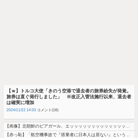
【ｗ】トルコ大使「きのう空港で退去者の旅券紛失が発覚。
旅券は直ぐ発行しました」 ※改正入管法施行以来、退去者
は確実に増加
2024/11/22 14:03
コメント(16)
【画像】北朝鮮のビアガール、エッッッッッッッッッッッッッッッッッ！
【赤っ恥】「航空機事故で『搭乗者に日本人は居ない』という発表は嫌い。人...