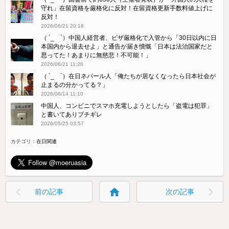
守れ」在留資格を厳格化に反対！在留資格更新手数料値上げに
反対！
2026/06/21 20:18
（ ´_ゝ`）中国人経営者、ビザ厳格化で入管から「30日以内に日
本国内から退去せよ」と通告が届き憤慨「日本は法治国家だと
思ってた！あまりに無慈悲！不可能！」
2026/06/21 11:26
（ ´_ゝ`）在日ネパール人「俺たちが居なくなったら日本社会が
止まるの分かってる？」
2026/06/14 11:10
中国人、コンビニでスマホ充電しようとしたら「盗電は犯罪」
と書いてありブチギレ
2026/05/25 03:57
カテゴリ：
在日関連
home
前の記事
次の記事