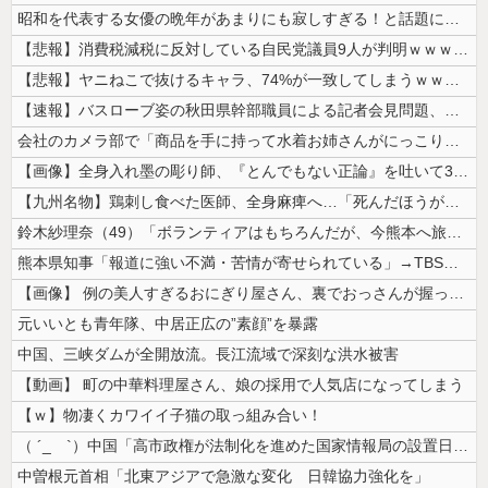
昭和を代表する女優の晩年があまりにも寂しすぎる！と話題に、自身の子供を...
【悲報】消費税減税に反対している自民党議員9人が判明ｗｗｗｗｗｗ
【悲報】ヤニねこで抜けるキャラ、74%が一致してしまうｗｗｗｗｗ
【速報】バスローブ姿の秋田県幹部職員による記者会見問題、ラブホテルから...
会社のカメラ部で「商品を手に持って水着お姉さんがにっこり」を撮影、だが...
【画像】全身入れ墨の彫り師、『とんでもない正論』を吐いて30万再生され...
【九州名物】鶏刺し食べた医師、全身麻痺へ…「死んだほうが良かったと思っ...
鈴木紗理奈（49）「ボランティアはもちろんだが、今熊本へ旅行に行くこと...
熊本県知事「報道に強い不満・苦情が寄せられている」→TBSの報道特集が...
【画像】 例の美人すぎるおにぎり屋さん、裏でおっさんが握っていたｗｗｗ...
元いいとも青年隊、中居正広の”素顔”を暴露
中国、三峡ダムが全開放流。長江流域で深刻な洪水被害
【動画】 町の中華料理屋さん、娘の採用で人気店になってしまう
【ｗ】物凄くカワイイ子猫の取っ組み合い！
（ ´_ゝ`）中国「高市政権が法制化を進めた国家情報局の設置日が7月3...
中曽根元首相「北東アジアで急激な変化 日韓協力強化を」