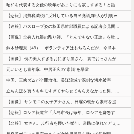
昭和を代表する女優の晩年があまりにも寂しすぎる！と話題に、自身の子供を餓死する寸前までネグレクトした挙句……
【悲報】消費税減税に反対している自民党議員9人が判明ｗｗｗｗｗｗ
【速報】バスローブ姿の秋田県幹部職員による記者会見問題、ラブホテルからの参加だと特定「体調が優れなかったため...」とは何だったのか
【画像】全身入れ墨の彫り師、『とんでもない正論』を吐いて30万再生されてしまうｗｗｗｗｗｗｗ
鈴木紗理奈（49）「ボランティアはもちろんだが、今熊本へ旅行に行くことも支援になる」
【画像】 例の美人すぎるおにぎり屋さん、裏でおっさんが握っていたｗｗｗｗｗｗｗｗｗｗｗｗｗｗｗｗｗ
元いいとも青年隊、中居正広の”素顔”を暴露
中国、三峡ダムが全開放流。長江流域で深刻な洪水被害
立ちんぼを買うもキモすぎてヤらせてもらえなかった男、代わりの足コキでまさかの大量身寸米青ｗｗｗ
【画像】 サンモニの女子アナさん、日曜の朝から素材を提供してしまう
【悲報】ロシア報道官「広島市長は毎年、ロシアを嫌悪する『偽りの呪文』を繰り返し、日本人をゾンビ化させている」と主張
【悲報】 女さん、歩行者を轢いた挙句、道路に倒れてどえらいことになってしまうw w w w w w w