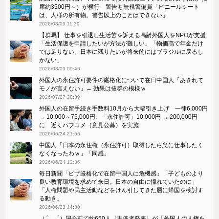
席約3500円～）が横行 警告も無視警備員「ビニールシート
は、人様の所有物。警告以上のことはできない」
2026/08/09 11:39
【群馬】 仕事を引退し生活苦を訴える高齢外国人をNPOが支援
「生活保護を申請したいが方法が難しい」「物価高で年金だけ
では足りない。日本に残りたいが将来的にはブラジルに戻るし
かない」
2026/08/03 09:46
外国人の永住許可要件の厳格化について在日中国人「あきれて
モノが言えない」← 効果は抜群の模様ｗ
2026/07/27 20:39
外国人の在留手続き手数料10月から大幅引き上げ 一律6,000円
→ 10,000～75,000円、「永住許可」10,000円 → 200,000円
に 近くパブコメ（意見公募）を実施
2026/06/24 21:56
中国人「日本の永住権（永住許可）取得したら急に仕事したく
なくなったわｗ」「同感」
2026/06/24 12:36
毎日新聞「ビザ厳格化で在留中国人に危機感」「子どものより
良い教育環境を求めて来日。日本の自由に憧れていたのに」
「人権問題や民主活動などをけん引してきた層に帰国を検討す
る動き」
2026/06/23 14:38
（ ´_ゝ`）国会前で約650人（主催者発表）が「外国人の人権を