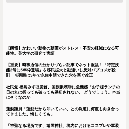
【朗報】かわいい動物の動画がストレス・不安の軽減になる可
能性。英大学の研究で実証
【重要】時事通信の分かりづらい記事でネット混乱！「特定技
能2号に5年枠登場」を移民拡大と勘違いし反対パブコメが殺
到 ※実際は3年で永住申請できた穴を塞ぐ改正
社民党 福島みずほ党首、国旗損壊罪に危機感「お子様ランチの
日の丸は折っても破っても処罰されない、 どうでしょう。本当
にそうなのか」
蓮舫議員「蓮舫だから叩いていい、との報道に何度も向き合っ
てきました。悔しくても」
「神聖なる場所です」靖国神社、境内におけるコスプレや軍装