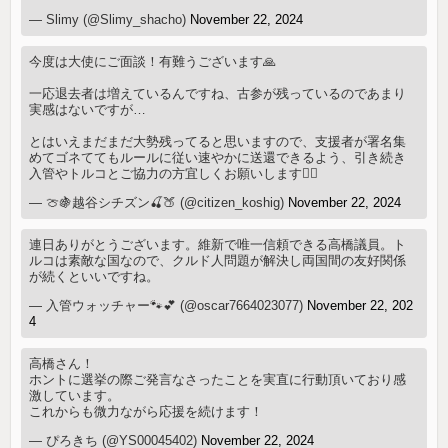
— Slimy (@Slimy_shacho)
November 22, 2024
今度は大使にご面談！有難うございます🙏
一応退去者は増えているんですね、古参が残っているのであまり
実感はないですが…
とはいえまだまだ大勢残ってると思いますので、支援者が署名集
めてゴネててもルールに従い速やかに送還できるよう、引き続き
入管やトルコとご協力の方宜しくお願いします🙇‍♀️
— 🍈🍇越谷シチズン🍒🍑 (@citizen_koshig)
November 22, 2024
連日ありがとうございます。維新で唯一信頼できる高橋議員。ト
ルコは素敵な国なので、クルド人問題が解決し両国間の友好関係
が続くといいですね。
— 入管ウォッチャー🐾💕 (@oscar7664023077)
November 22, 202
4
高橋さん！
ホントに選挙の際ご発言なさったことを実直に行動頂いており感
激しています。
これからも微力ながら応援を続けます！
— ぴろきち (@YS00045402)
November 22, 2024