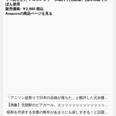
ぽん使用
販売価格: ￥2,980 税込
Amazonの商品ページを見る
「アニソン盆祭りで日本の品格が落ちた」と酷評した元女優、「あんたが品格を語るのかよ！」と総ツッコミを食らってしまい……
【画像】北朝鮮のビアガール、エッッッッッッッッッッッッッッッッッ！
昭和を代表する女優の晩年があまりにも寂しすぎる！と話題に、自身の子供を餓死する寸前までネグレクトした挙句……