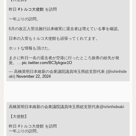
昨日
#トルコ大使館
を訪問
一年ぶりの訪問。
6月の改正入管法施行以来確実に退去者は増えている事を確認。
日本の入管もトルコ大使館も頑張ってくれてます。
ホットな情報も頂けた。
まさに昨日一名の退去者が空港に行ったところ旅券の紛失が発
覚。…
pic.twitter.com/BC3ykgox1O
— 高橋英明日本維新の会衆議院議員埼玉県総支部代表 (@ishinhide
aki)
November 22, 2024
高橋英明日本維新の会衆議院議員埼玉県総支部代表@ishinhideaki
【大使館】
昨日 #トルコ大使館 を訪問
一年ぶりの訪問。