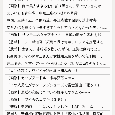
【画像】 例の美人すぎるおにぎり屋さん、裏でおっさんが握っていたｗｗｗｗｗｗｗｗｗｗｗｗｗｗｗｗｗ
元いいとも青年隊、中居正広の”素顔”を暴露
中国、三峡ダムが全開放流。長江流域で深刻な洪水被害
立ちんぼを買うもキモすぎてヤらせてもらえなかった男、代わりの足コキでまさかの大量身寸米青ｗｗｗ
【画像】 サンモニの女子アナさん、日曜の朝から素材を提供してしまう
【悲報】ロシア報道官「広島市長は毎年、ロシアを嫌悪する『偽りの呪文』を繰り返し、日本人をゾンビ化させている」と主張
【悲報】 女さん、歩行者を轢いた挙句、道路に倒れてどえらいことになってしまうw w w w w w w
長身美ボディの保育士さんが女性用風俗を勢いで初利用…子供に絶対見せられないメスの顔でイキまくり。
井上晴美、乳首ヘア○ードや濡れ場お○ぱいがエ□過ぎる！人生最後のラスト写真集、最高！！
【ｗ】物凄くカワイイ子猫の取っ組み合い！
【画像】カップヌードル、限界突破ｗｗｗ
ドイツ人男性がランニングシューズで富士登山 「足をくじいて動けない」
【画像】最近の高級ミニバンの顔キモすぎだろwww
【画像】「ワイらのゴマキ（３９）」
【悲報】美容師「…手は尽くしました」おば「ｱｯ…ｯｽ…」→
韓国人「安貞桓が韓国代表に激怒！『惨憺たる結果、徹底的な刷新が必要だ』と監督や協会を痛烈批判」