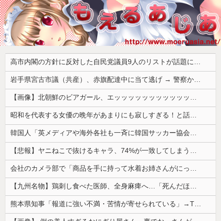
高市内閣の方針に反対した自民党議員9人のリストが話題に、「岩屋はどこへ行った？」との指摘もあるが……
岩手県宮古市議（共産）、赤旗配達中に当て逃げ → 警察から連絡が来て宮古署を訪れ事情聴取
【画像】北朝鮮のビアガール、エッッッッッッッッッッッッッッッッッ！
昭和を代表する女優の晩年があまりにも寂しすぎる！と話題に、自身の子供を餓死する寸前までネグレクトした挙句……
韓国人「英メディアや海外各社も一斉に韓国サッカー協会を巡る過去の不祥事を報道！」→「国際的な信用失墜の危機‥」
【悲報】ヤニねこで抜けるキャラ、74%が一致してしまうｗｗｗｗｗ
会社のカメラ部で「商品を手に持って水着お姉さんがにっこり」を撮影、だがお姉さんは素人アルバイトで親バレした結果……
【九州名物】鶏刺し食べた医師、全身麻痺へ…「死んだほうが良かったと思っていた」
熊本県知事「報道に強い不満・苦情が寄せられている」→TBSの報道特集がまさにそれな件