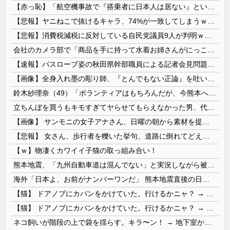
【赤っ恥】「航空機事故で『搭乗者に日本人は居ない』という発表は嫌い。人間として同じ価値だと思う」→ツッコミ殺到も「自分が気に入らないと思った」と...
【悲報】ヤニねこで抜けるキャラ、74%が一致してしまうｗｗｗｗｗ
【悲報】消費税減税に反対している自民党議員9人が判明ｗｗｗｗｗｗ
会社のカメラ部で「商品を手に持って水着お姉さんがにっこり」を撮影、だがお姉さんは素人アルバイトで親バレした結果……
【速報】バスローブ姿の秋田県幹部職員による記者会見問題、ラブホテルからの参加だと特定「体調が優れなかったため...」とは何だったのか
【画像】全身入れ墨の彫り師、『とんでもない正論』を吐いて30万再生されてしまうｗｗｗｗｗｗｗ
鈴木紗理奈（49）「ボランティアはもちろんだが、今熊本へ旅行に行くことも支援になる」
立ちんぼを買うもキモすぎてヤらせてもらえなかった男、代わりの足コキでまさかの大量身寸米青ｗｗｗ
【画像】 サンモニの女子アナさん、日曜の朝から素材を提供してしまう
【悲報】 女さん、歩行者を轢いた挙句、道路に倒れてどえらいことになってしまうw w w w w w w
【ｗ】物凄くカワイイ子猫の取っ組み合い！
熊本地震、「九州自動車道は混んでない」と実況しながら被災地へ向かう有名アナなどに批判殺到 全国紙記者「最新の状況をいち早く伝えることは報道機関としての責務」「情報を取り上げることには大きな意義がある」
海外「日本よ、お前がナンバーワンだ」 熊本地震直後の日本の対応のスピードに世界が衝撃
【猫】 ドアノブにカバンをかけていた。行けるかニャ？ → 猫はこうなります…
【猫】 ドアノブにカバンをかけていた。行けるかニャ？ → 猫はこうなります…
ネコ飼いが階段の上で袋を揺らす。キラ〜ン！ → 地下室からヤツが現れる…