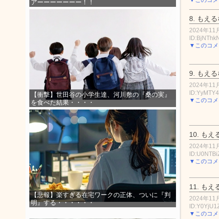
アーーーーーーー！！
8.
もえる
2024年11月
ID:BjNTh
▼このコメ
9.
もえる
2024年11月
ID:YyMTY4
【衝撃】世田谷の小学生達、河川敷の『桑の実』
▼このコメ
を食べた結果・・・・
10.
もえ
2024年11月
ID:U0NTB
▼このコメ
11.
もえ
【悲報】楽すぎる在宅ワークの正体、ついに『判
2024年11月
明』する・・・・・・
ID:Y0YjU
▼このコメ