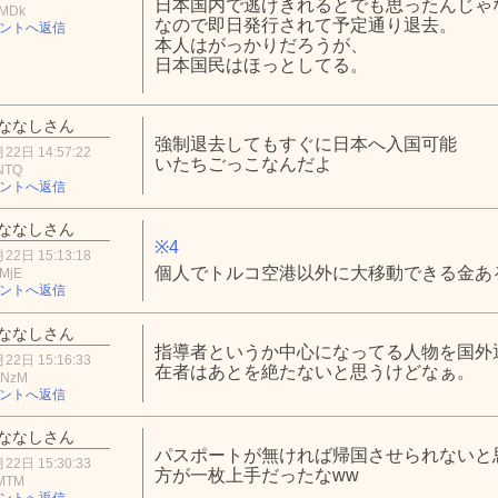
日本国内で逃げきれるとでも思ったんじゃ
5MDk
なので即日発行されて予定通り退去。
ントへ返信
本人はがっかりだろうが、
日本国民はほっとしてる。
ななしさん
強制退去してもすぐに日本へ入国可能
22日 14:57:22
いたちごっこなんだよ
NTQ
ントへ返信
ななしさん
※4
22日 15:13:18
個人でトルコ空港以外に大移動できる金あ
MjE
ントへ返信
ななしさん
指導者というか中心になってる人物を国外
22日 15:16:33
在者はあとを絶たないと思うけどなぁ。
5NzM
ントへ返信
ななしさん
パスポートが無ければ帰国させられないと
22日 15:30:33
方が一枚上手だったなww
lMTM
ントへ返信