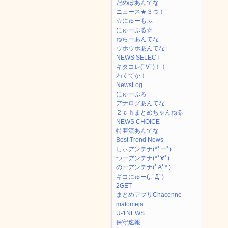
だめぽあんてな
ニュース★３つ！
☆にゅーもふ
にゅーぷる☆
ねらーあんてな
ウホウホあんてな
NEWS SELECT
キタコレ(ﾟ∀ﾟ)！！
わくてか！
NewsLog
にゅーぷろ
アナログあんてな
２ｃｈまとめちゃんねる
NEWS CHOICE
特亜流あんてな
Best Trend News
しぃアンテナ(*ﾟーﾟ)
つーアンテナ(*ﾟ∀ﾟ)
のーアンテナ(ﾟAﾟ* )
ギコにゅー(,,ﾟДﾟ)
2GET
まとめアプリChaconne
matomeja
U-1NEWS
保守速報