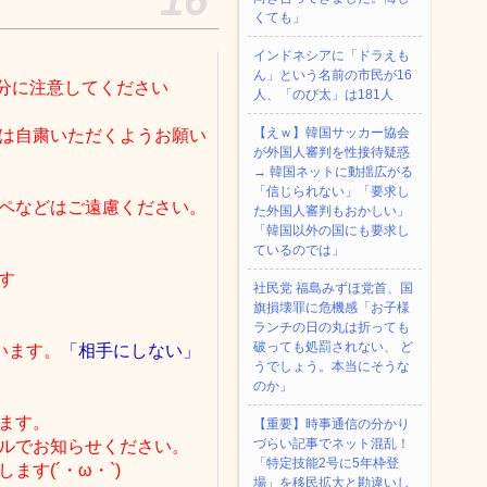
くても」
インドネシアに「ドラえも
ん」という名前の市民が16
分に注意してください
人、「のび太」は181人
【えｗ】韓国サッカー協会
は自粛いただくようお願い
が外国人審判を性接待疑惑
→ 韓国ネットに動揺広がる
「信じられない」「要求し
ペなどはご遠慮ください。
た外国人審判もおかしい」
「韓国以外の国にも要求し
ているのでは」
す
社民党 福島みずほ党首、国
旗損壊罪に危機感「お子様
ランチの日の丸は折っても
破っても処罰されない、 ど
います。
「相手にしない」
うでしょう。本当にそうな
のか」
ます。
【重要】時事通信の分かり
づらい記事でネット混乱！
ルでお知らせください。
「特定技能2号に5年枠登
す(´・ω・`)
場」を移民拡大と勘違いし