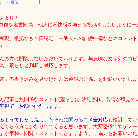
ントへ返信
人より＊
中傷や名誉毀損、他人に不快感を与える投稿をしないように十
表現、根拠なき在日認定、一般人への誹謗中傷などのコメント
ます
んの方に閲覧していただいております。無意味な文字列のコピ
為、荒らしと判断し対応します。
関する書き込みを見つけた方は通報のご協力をお願いいたしま
ん記事と無関係なコメント(荒らし)が散見され、苦情が増えて
無視で」お願いいたします
。
るようでしたら荒らしとそれに関わるコメ全対応
も検討してい
えくらう方もかなりでてくると思います、大変恐縮ですがメー
まが平和に閲覧・コメントできますよう、ご協力をお願いいたしま