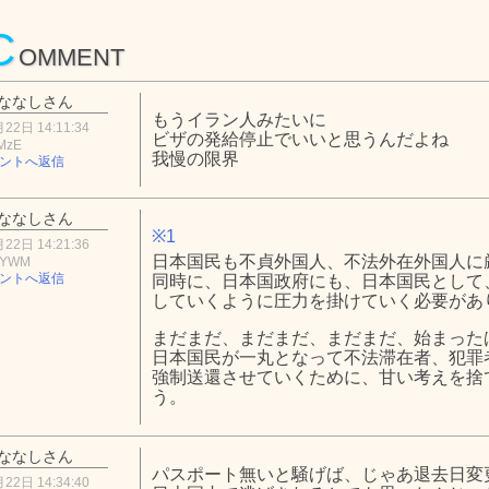
C
OMMENT
ななしさん
もうイラン人みたいに
22日 14:11:34
ビザの発給停止でいいと思うんだよね
MzE
我慢の限界
ントへ返信
ななしさん
※1
22日 14:21:36
日本国民も不貞外国人、不法外在外国人に
kYWM
ントへ返信
同時に、日本国政府にも、日本国民として
していくように圧力を掛けていく必要があ
まだまだ、まだまだ、まだまだ、始まった
日本国民が一丸となって不法滞在者、犯罪
強制送還させていくために、甘い考えを捨
う。
ななしさん
パスポート無いと騒げば、じゃあ退去日変
22日 14:34:40