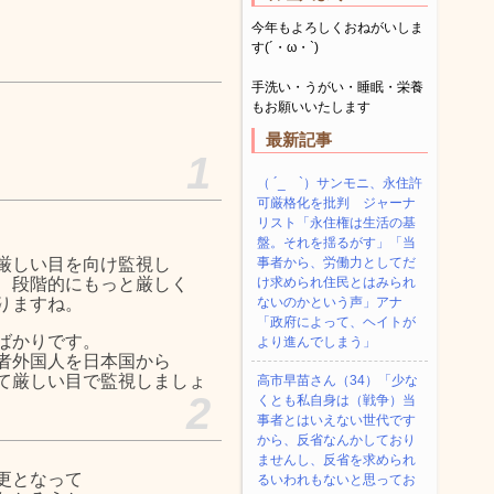
今年もよろしくおねがいしま
す(´・ω・`)
手洗い・うがい・睡眠・栄養
もお願いいたします
最新記事
1
（ ´_ゝ`）サンモニ、永住許
可厳格化を批判 ジャーナ
リスト「永住権は生活の基
盤。それを揺るがす」「当
厳しい目を向け監視し
事者から、労働力としてだ
、段階的にもっと厳しく
け求められ住民とはみられ
りますね。
ないのかという声」アナ
「政府によって、ヘイトが
ばかりです。
より進んでしまう」
者外国人を日本国から
て厳しい目で監視しましょ
高市早苗さん（34）「少な
2
くとも私自身は（戦争）当
事者とはいえない世代です
から、反省なんかしており
ませんし、反省を求められ
更となって
るいわれもないと思ってお