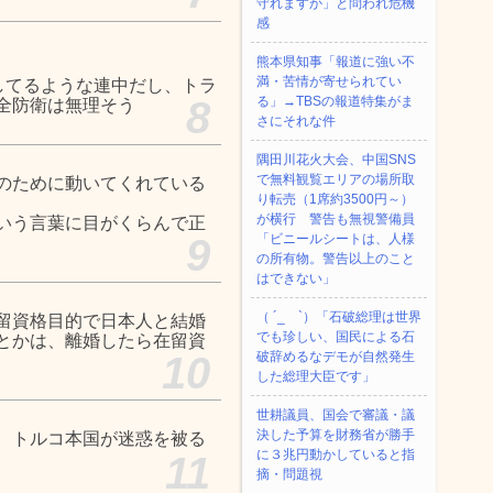
守れますか」と問われ危機
感
熊本県知事「報道に強い不
満・苦情が寄せられてい
してるような連中だし、トラ
8
る」→TBSの報道特集がま
全防衛は無理そう
さにそれな件
隅田川花火大会、中国SNS
で無料観覧エリアの場所取
のために動いてくれている
り転売（1席約3500円～）
が横行 警告も無視警備員
いう言葉に目がくらんで正
9
「ビニールシートは、人様
の所有物。警告以上のこと
はできない」
（ ´_ゝ`）「石破総理は世界
留資格目的で日本人と結婚
でも珍しい、国民による石
とかは、離婚したら在留資
10
破辞めるなデモが自然発生
した総理大臣です」
世耕議員、国会で審議・議
決した予算を財務省が勝手
、トルコ本国が迷惑を被る
に３兆円動かしていると指
11
摘・問題視