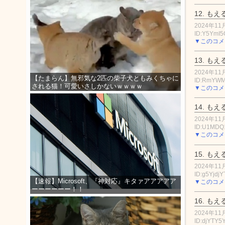
12.
もえ
2024年11月
ID:Y5YmI
▼このコメ
13.
もえ
2024年11月
【たまらん】無邪気な2匹の柴子犬ともみくちゃに
ID:RmYW
される猫！可愛いさしかないｗｗｗｗ
▼このコメ
14.
もえ
2024年11月
ID:U1MD
▼このコメ
15.
もえ
2024年11月
ID:g5Yjdj
【速報】Microsoft、『神対応』キタァアアアアア
▼このコメ
ーーーーーー！！
16.
もえ
2024年11月
ID:djYTY