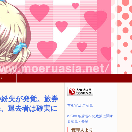
ok
券紛失が発覚。旅券
首相官邸 ご意見
来、退去者は確実に
e-Gov 各府省への政策に関す
る意見・要望
管理人より