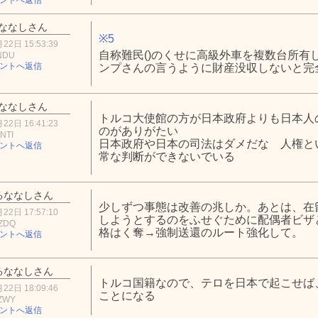
ななしさん
※5
22日 15:53:39
自称難民()のくせに高級外車を複数台所有
kNDU
ントへ返信
ンプさんの言うように財産没収しないと完
ななしさん
トルコ大使館の方が日本政府よりも日本人
22日 16:41:23
のがありがたい
NTI
日本政府や日本の司法はダメだな 人権と
ントへ返信
常な判断ができないでいる
るななしさん
少しずつ事態は改善の兆しか。あとは、在
22日 17:57:10
しようとするのをふせぐために配偶者ビザ
iZDQ
格はく奪→強制送還のルート強化して。
ントへ返信
るななしさん
トルコ国籍なので、テロを日本で起こせば
22日 18:09:46
ことになる
1ZWY
ントへ返信