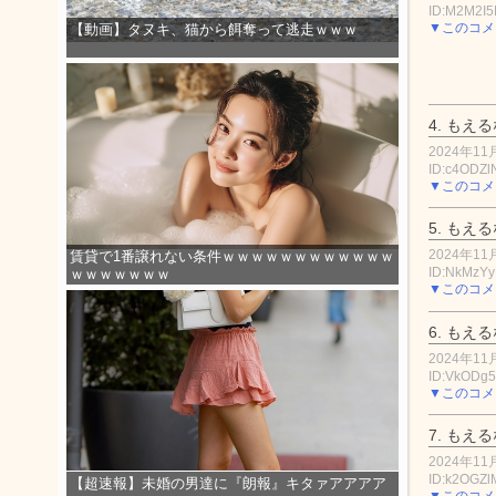
ID:M2M2I
▼このコメ
【動画】タヌキ、猫から餌奪って逃走ｗｗｗ
4.
もえる
2024年11月
ID:c4ODZl
▼このコメ
5.
もえる
2024年11月
賃貸で1番譲れない条件ｗｗｗｗｗｗｗｗｗｗｗｗ
ID:NkMzYy
ｗｗｗｗｗｗｗ
▼このコメ
6.
もえる
2024年11月
ID:VkODg
▼このコメ
7.
もえる
2024年11月
ID:k2OGZ
【超速報】未婚の男達に『朗報』キタァアアアア
▼このコメ