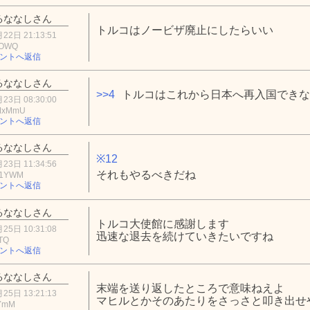
るななしさん
トルコはノービザ廃止にしたらいい
22日 21:13:51
5OWQ
ントへ返信
るななしさん
>>4
トルコはこれから日本へ再入国できな
23日 08:30:00
MxMmU
ントへ返信
るななしさん
※12
23日 11:34:56
それもやるべきだね
Q1YWM
ントへ返信
るななしさん
トルコ大使館に感謝します
25日 10:31:08
迅速な退去を続けていきたいですね
YTQ
ントへ返信
るななしさん
末端を送り返したところで意味ねえよ
25日 13:21:13
マヒルとかそのあたりをさっさと叩き出せ
5YmM