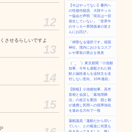
【今はやってない】審判へ
の性接待疑惑、大韓サッカ
ー協会が声明「現在は一切
12
発生していない」「世界中
のサッカー界関係者の皆さ
んにお詫び」
くさせるらしいですよ
「神聖なる場所です」靖国
13
神社、境内におけるコスプ
レや軍装の禁止を発表
（ ´_ゝ`）東京新聞「小池都
知事、今年も虐殺された朝
14
鮮人犠牲者らを追悼文を送
付しない意向。10年連続」
【朗報】小池都知事、高市
首相と会談し「墓地埋葬
法」の改正を要請 国と都
15
が連携し民間への指導強化
を進める方向で一致
蓮舫議員「蓮舫だから叩い
ていい、との報道に何度も
や
16
向き合ってきました。悔し