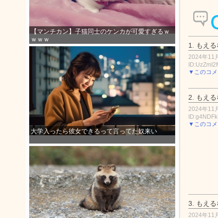
【マンチカン】子猫同士のケンカが可愛すぎるｗ
ｗｗｗ
1.
もえる
2024年11月
ID:UzZmI2
▼このコメ
2.
もえる
2024年11月
ID:g4NDF
▼このコメ
大学入ったら彼女できるって言ってた奴来い
3.
もえる
2024年11月