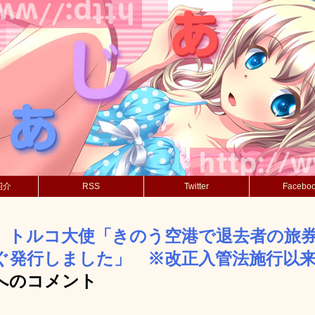
紹介
RSS
Twitter
Facebo
】トルコ大使「きのう空港で退去者の旅
ぐ発行しました」 ※改正入管法施行以
へのコメント