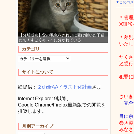
▼このコメ
＊管理
※誹謗
【分離成功】父の毛色をきれいに受け継いだ子猫
＊差別
たち！すごくキレイに分かれている！
いたし
カテゴリ
たくさ
迷惑行
サイトについて
犯罪に
絵提供：
２ch全AAイラスト化計画
さま
さいき
Internet Explorer 9以降、
「完全
Google Chrome/Firefox最新版での閲覧を
推奨します。
目に余
巻き添
月別アーカイブ
みなさ