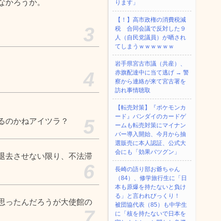
なかろうか。
ります」
【！】高市政権の消費税減
3
税 合同会議で反対した９
人（自民党議員）が晒され
てしまうｗｗｗｗｗｗ
岩手県宮古市議（共産）、
4
赤旗配達中に当て逃げ → 警
察から連絡が来て宮古署を
訪れ事情聴取
【転売対策】『ポケモンカ
ード』バンダイのカードゲ
5
るのかねアイツラ？
ームも転売対策にマイナン
バー導入開始、今月から抽
選販売に本人認証、公式大
会にも「効果バツグン」
退去させない限り、不法滞
6
長崎の語り部お爺ちゃん
（84）、修学旅行生に「日
本も原爆を持たないと負け
る」と言われびっくり！
思ったんだろうが大使館の
被団協代表（85）も中学生
7
に「核を持たないで日本を