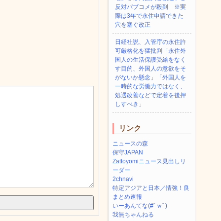
反対パブコメが殺到 ※実
際は3年で永住申請できた
穴を塞ぐ改正
日経社説、入管庁の永住許
可厳格化を猛批判「永住外
国人の生活保護受給をなく
す目的、外国人の意欲をそ
がないか懸念」「外国人を
一時的な労働力ではなく、
処遇改善などで定着を後押
しすべき」
リンク
ニュースの森
保守JAPAN
Zattoyomiニュース見出しリ
ーダー
2chnavi
特定アジアと日本／情強！良
まとめ速報
いーあんてな(#ﾟｗﾟ)
我無ちゃんねる