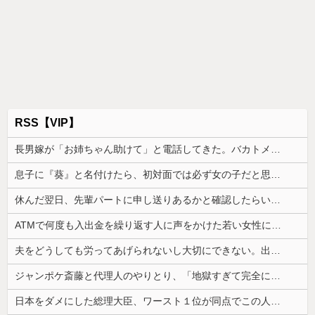
RSS【VIP】
長男嫁が「お姉ちゃん助けて」と電話してきた。バカトメが、雪の中うちの息子に会いに来ようとしたらしく...
息子に『葵』と名付けたら、初対面では必ず女の子だと思われる。同じ名前でも避けられなかった勘違いとは…
休んだ翌日、先輩パートに申し送りあるかと確認したらいきなりキレられた。このパートの性格悪くないか？
ATMで何度も入出金を繰り返す人に声をかけた若い女性にモヤっとする。若い人ってそんな余裕ないのかな？
夫をどうしても労ってあげられないし大切にできない。出産した時の夫の態度に納得できなくて...
ジャンポケ斎藤と代理人のやりとり、「地獄すぎて完全にコントになってる……」と衝撃を受ける人が続出中
日本をダメにした総理大臣、ワースト１位が同点でこの人ｗｗｗｗｗｗ