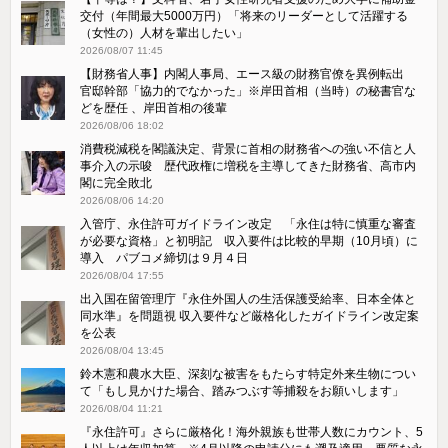
交付（年間最大5000万円）「将来のリーダーとして活躍する
（女性の）人材を輩出したい」
2026/08/07 11:45
【財務省人事】内閣人事局、エース級の財務官僚を異例転出
官邸幹部「協力的でなかった」※岸田首相（当時）の秘書官な
どを歴任 、岸田首相の後輩
2026/08/06 18:02
消費税減税を閣議決定、背景に首相の財務省への強い不信と人
事介入の示唆 歴代政権に増税を主導してきた財務省、高市内
閣に完全敗北
2026/08/06 14:20
入管庁、永住許可ガイドライン改定 「永住は特に慎重な審査
が必要な資格」と初明記 収入要件は比較的早期（10月頃）に
導入 パブコメ締切は９月４日
2026/08/04 17:55
出入国在留管理庁『永住外国人の生活保護受給率、日本全体と
同水準』を問題視 収入要件など厳格化したガイドライン改定案
を公表
2026/08/04 13:45
鈴木憲和農水大臣、深刻な被害をもたらす特定外来生物につい
て「もし見かけた場合、踏みつぶす等捕殺をお願いします」
2026/08/04 11:21
『永住許可』さらに厳格化！海外親族も世帯人数にカウント、5