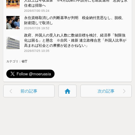
人以上は年収加算 ※4月以降の申請分にも遡及適用 悪質な永
住者は排除へ
2026/07/30 05:24
永住資格取消しの判断基準が判明 税金納付意思なし、脱税、
財産隠しで取消し
2026/07/26 19:52
政府、外国人の受入れ人数に数値目標を検討、経済界「制限強
化は困る」と懸念 ※自民・維新 連立政権合意「外国人比率が
高まれば社会との摩擦が起きかねない」
2026/07/25 10:35
カテゴリ：
省庁
home
前の記事
次の記事