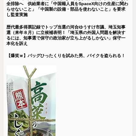
全排除へ 供給業者に「中国籍人員をSpaceX向けの生産に関わ
らせないこと」「中国製の設備・部品を使わないこと」を要求
し監査実施
歴代最多得票記録でトップ当選の河合ゆうすけ市議、埼玉知事
選（来年８月）に立候補表明！「埼玉県の外国人問題を解決す
るには、知事選で保守の政治家が立ち上がるしかない」保守一
本化を訴え
【爆笑ｗ】バッグひったくりを試みた男、バイクを盗られる！