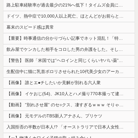
路上駐車経験率が過去最少の21%へ低下！タイムズ会員にアンケート
ドイツ、熱中症で10,000人以上死亡、ほとんどがお前らと同年代で若者は元気💪
幕末のスピード感は異常
【重要】時事通信の分かりづらい記事でネット混乱！「特定技能2号に5年枠登場」を移民拡大と勘違いし反対パブコメが殺到 ※実際は3年で永住申請できた...
飲み屋でケンカした相手をコロした男の弁護をした。そして数年後、因果応報を思わせる出来事が…
【警告】 医師「米国では”ヘロインと同じくらいヤバい薬”が日本では平気で処方されてる」
生配信中に猫に乳首ポロリさせられた10代美少女のアーカイブ、500万再生越えｗｗｗ
【画像】 誰とエ●チしたいか見解が別れる六人衆
【画像】 イケおじ(54)、JK10人とハメ撮り770本撮って逮捕ｗｗｗｗｗｗｗ
【動画】 ”別れさせ屋” のセ○クス、凄すぎるｗｗｗ そりゃ肉便器に堕ちるわｗｗｗ
【画像】 元モデルのTBS新人アナさん、プリケツ
入国拒否の半数が日本人!? 「オーストラリアで日本人女性が売春」
【ｗ】物凄くカワイイ子猫の取っ組み合い！