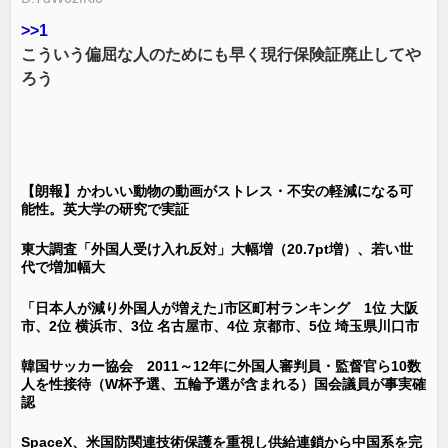
>>1
こういう偏屈な人のためにも早く現行保険証廃止してや
ろう
【朗報】かわいい動物の動画がストレス・不安の軽減になる可
能性。英大学の研究で実証
東大調査「外国人受け入れ反対」大幅増（20.7pt増）、若い世
代で増加幅大
「日本人が減り外国人が増えた｣市区町村ランキング 1位 大阪
市、2位 横浜市、3位 名古屋市、4位 京都市、5位 埼玉県川口市
韓国サッカー協会 2011～12年に外国人審判員・監督官ら10数
人を性接待（W杯予選、五輪予選が含まれる）国会議員が事実確
認
SpaceX、米国防関連技術保護を重視し供給連鎖から中国系を完