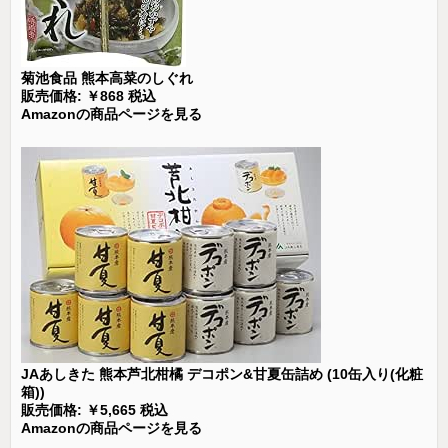
菊池食品 熊本高菜のしぐれ
販売価格: ￥868 税込
Amazonの商品ページを見る
JAあしきた 熊本芦北柑橘 デコポン&甘夏缶詰め (10缶入り(化粧
箱))
販売価格: ￥5,665 税込
Amazonの商品ページを見る