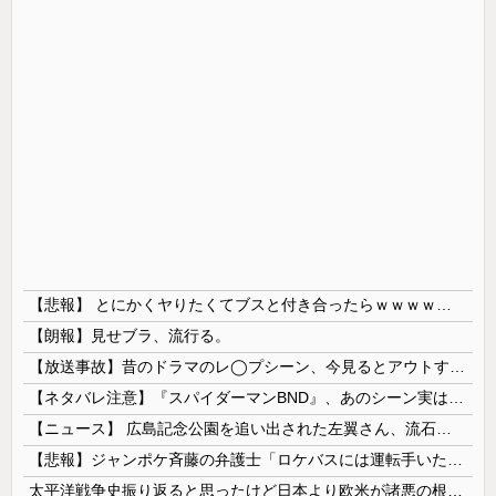
【悲報】 とにかくヤりたくてブスと付き合ったらｗｗｗｗｗｗｗｗｗｗｗｗｗｗｗ
【朗報】見せブラ、流行る。
【放送事故】昔のドラマのレ◯プシーン、今見るとアウトすぎる・・・
【ネタバレ注意】『スパイダーマンBND』、あのシーン実は過去作のセルフカバーだった
【ニュース】 広島記念公園を追い出された左翼さん、流石にキモすぎて炎上
【悲報】ジャンポケ斉藤の弁護士「ロケバスには運転手いた。常識的に考えてフ●ラさせるわけないでしょ」
太平洋戦争史振り返ると思ったけど日本より欧米が諸悪の根源やん