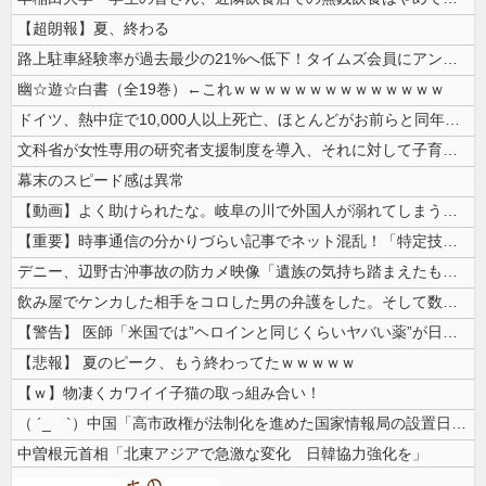
【超朗報】夏、終わる
路上駐車経験率が過去最少の21%へ低下！タイムズ会員にアンケート
幽☆遊☆白書（全19巻）←これｗｗｗｗｗｗｗｗｗｗｗｗｗｗ
ドイツ、熱中症で10,000人以上死亡、ほとんどがお前らと同年代で若者...
文科省が女性専用の研究者支援制度を導入、それに対して子育て負担に苦しむ...
幕末のスピード感は異常
【動画】よく助けられたな。岐阜の川で外国人が溺れてしまう事故。
【重要】時事通信の分かりづらい記事でネット混乱！「特定技能2号に5年枠...
デニー、辺野古沖事故の防カメ映像「遺族の気持ち踏まえたものかくみ取り切...
飲み屋でケンカした相手をコロした男の弁護をした。そして数年後、因果応報...
【警告】 医師「米国では”ヘロインと同じくらいヤバい薬”が日本では平気...
【悲報】 夏のピーク、もう終わってたｗｗｗｗｗ
【ｗ】物凄くカワイイ子猫の取っ組み合い！
（ ´_ゝ`）中国「高市政権が法制化を進めた国家情報局の設置日が7月3...
中曽根元首相「北東アジアで急激な変化 日韓協力強化を」