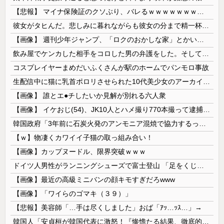
【悲報】 マイナ保険証のクソぶり、バレるｗｗｗｗｗｗｗｗｗ
彼女がタヒんだ。悲しみに暮れながらも彼女の分まで精一杯生きようと誓った。だが実は生きていた！突撃するとふっくらした顔で大きなお腹を抱えて...
【画像】 週刊少年ジャンプ、「ロクのおかしな家」とかいう微妙な漫画を巻頭カラーにしたせいで100万部切る
飲み屋でケンカした相手をコロした男の弁護をした。そして数年後、因果応報を思わせる出来事が…
コスプレイヤーまめだいふくさんが駅のホームでパンモロ事故
生配信中に猫に乳首ポロリさせられた10代美少女のアーカイブ、500万再生越えｗｗｗ
【画像】 誰とエ●チしたいか見解が別れる六人衆
【画像】 イケおじ(54)、JK10人とハメ撮り770本撮って逮捕ｗｗｗｗｗｗｗ
韓国政府「3年前に石炭火発のアンモニア混焼で協力するっていったけどあれ取りやめな。政権変わったし」……韓国とまともな協力ができない理由、これなんですよね
【ｗ】物凄くカワイイ子猫の取っ組み合い！
【画像】カップヌードル、限界突破ｗｗｗ
ドイツ人男性がランニングシューズで富士登山 「足をくじいて動けない」
【画像】最近の高級ミニバンの顔キモすぎだろwww
【画像】「ワイらのゴマキ（３９）」
【悲報】美容師「…手は尽くしました」おば「ｱｯ…ｯｽ…」→
韓国人「安貞桓が韓国代表に激怒！『惨憺たる結果、徹底的な刷新が必要だ』と監督や協会を痛烈批判」