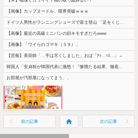
【画像】カップヌードル、限界突破ｗｗｗ
ドイツ人男性がランニングシューズで富士登山 「足をくじいて動けない」
【画像】最近の高級ミニバンの顔キモすぎだろwww
【画像】「ワイらのゴマキ（３９）」
【悲報】美容師「…手は尽くしました」おば「ｱｯ…ｯｽ…」→
韓国人「安貞桓が韓国代表に激怒！『惨憺たる結果、徹底的な刷新が必要だ』と監督や協会を痛烈批判」
お部屋が汚部屋になってまう、、
home
前の記事
次の記事