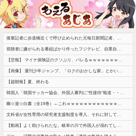
後輩記者に歩道橋近くで呼び止められた元毎日新聞記者、「元毎日と名乗ってSNSで活動するな」と要求されてしまい……
視聴者に嫌がられる番組ばかり作ったフジテレビ、自業自得すぎる立場に陥ってしまい……
【悲報】 マイナ保険証のクソぶり、バレるｗｗｗｗｗｗｗｗｗ
【画像】 週刊少年ジャンプ、「ロクのおかしな家」とかいう微妙な漫画を巻頭カラーにしたせいで100万部切る
【超朗報】夏、終わる
韓国人「韓国サッカー協会、外国人審判に“性接待”報道・・・」→「2002年の審判買収が事実だったのか？」「日本人が言ってたこと正しかったね・・・...
幽☆遊☆白書（全19巻）←これｗｗｗｗｗｗｗｗｗｗｗｗｗｗ
文科省が女性専用の研究者支援制度を導入、それに対して子育て負担に苦しむ若手男性研究者は……
【動画】よく助けられたな。岐阜の川で外国人が溺れてしまう事故。