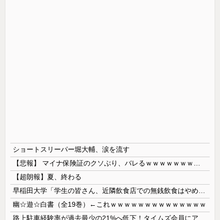
ショートスリーパー堀大輔、涙を流す
【悲報】 マイナ保険証のクソぶり、バレるｗｗｗｗｗｗｗｗｗ
【超朗報】夏、終わる
早稲田大学「学生の皆さん、近隣飲食店での無銭飲食はやめてください」
幽☆遊☆白書（全19巻）←これｗｗｗｗｗｗｗｗｗｗｗｗｗｗ
路上駐車経験率が過去最少の21%へ低下！タイムズ会員にアンケート