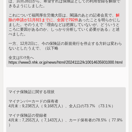
は、10月28日から、希望すれば保険証としての利用登録を解除で
きるようにしました。
これについて福岡厚生労働大臣は、閣議のあとの記者会見で、
解
除の申請が11月8日までに、全国で792件
あったことを明らかにし
ました。そのうえで「理由などは把握していないが、どういうと
ころに要因があるのか、しっかり分析していく必要がある」と述
べました。
一方、12月2日に、今の保険証の新規発行を停止する方針は変わら
ないとしたうえで、（以下略
全文はﾘﾝｸ先へ
https://www3.nhk.or.jp/news/html/20241112/k10014635931000.html
マイナ保険証に関する現状
マイナンバーカードの保有者
4月末：9,238万人（ 9,168万人）、全人口の73.7% （73.1％）
マイナ保険証の登録者
4月末：7,255万人（ 7,143万人）、カード保有者の78.5%（ 77.9%
）