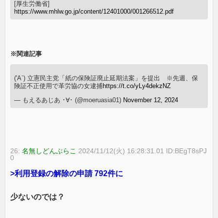
[厚生労働省]
https://www.mhlw.go.jp/content/12401000/001266512.pdf
※関連記事
('A`) 立憲民主党「紙の保険証廃止延期法案」を提出 ※先週、保
険証不正使用で革労協の女逮捕
https://t.co/yLy4dekzNZ
— もえるあじあ ･∀･ (@moeruasia01)
November 12, 2024
26:
名無しどんぶらこ
2024/11/12(火) 16:28:31.01 ID:BEgT8sPJ
0
>利用登録の解除の申請 792件に
少ないのでは？