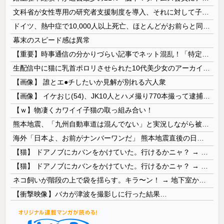
文科省が女性専用の研究者支援制度を導入、それに対して子育て負担に苦しむ若手男性研究者は……
ドイツ、熱中症で10,000人以上死亡、ほとんどがお前らと同年代で若者は元気💪
幕末のスピード感は異常
【重要】時事通信の分かりづらい記事でネット混乱！「特定技能2号に5年枠登場」を移民拡大と勘違いし反対パブコメが殺到 ※実際は3年で永住申請できた...
生配信中に猫に乳首ポロリさせられた10代美少女のアーカイブ、500万再生越えｗｗｗ
【画像】 誰とエ●チしたいか見解が別れる六人衆
【画像】 イケおじ(54)、JK10人とハメ撮り770本撮って逮捕ｗｗｗｗｗｗｗ
【ｗ】物凄くカワイイ子猫の取っ組み合い！
熊本地震、「九州自動車道は混んでない」と実況しながら被災地へ向かう有名アナなどに批判殺到 全国紙記者「最新の状況をいち早く伝えることは報道機関としての責務」「情報を取り上げることには大きな意義がある」
海外「日本よ、お前がナンバーワンだ」 熊本地震直後の日本の対応のスピードに世界が衝撃
【猫】 ドアノブにカバンをかけていた。行けるかニャ？ → 猫はこうなります…
【猫】 ドアノブにカバンをかけていた。行けるかニャ？ → 猫はこうなります…
ネコ飼いが階段の上で袋を揺らす。キラ〜ン！ → 地下室からヤツが現れる…
【衝撃映像】バカが津波を撮影しに行った結果…