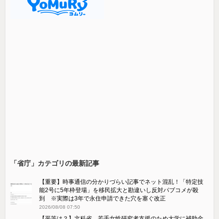
「省庁」カテゴリの最新記事
【重要】時事通信の分かりづらい記事でネット混乱！「特定技
能2号に5年枠登場」を移民拡大と勘違いし反対パブコメが殺
到 ※実際は3年で永住申請できた穴を塞ぐ改正
2026/08/08 07:50
【平等は？】文科省、若手女性研究者支援のため大学に補助金