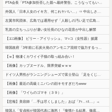
PTA会長「PTA参加拒否した親へ最終警告。こうなってもいい？」
外国人「日本人女のイキ方、何これヤバい…」⇒ 中出しされ痙攣する姿が海外で話題に
左翼市民団体、広島では通用せず「人殺しの汚い足で広島の土を踏むな！」→広島県民「お前らの方が汚いんじゃ！」「ワシらが広島県民じゃ」
乳首の立ちっぷりが凄い女社長のひなの花音が中出し解禁
【エ□画像】 ビリー・アイリッシュ、マ○コ（女性器）披露
韓国政府「3年前に石炭火発のアンモニア混焼で協力するっていったけどあれ取りやめな。政権変わったし」……韓国とまともな協力ができない理由、これなんですよね
【ｗ】物凄くカワイイ子猫の取っ組み合い！
【画像】カップヌードル、限界突破ｗｗｗ
ドイツ人男性がランニングシューズで富士登山 「足をくじいて動けない」
【画像】最近の高級ミニバンの顔キモすぎだろwww
【画像】「ワイらのゴマキ（３９）」
【悲報】美容師「…手は尽くしました」おば「ｱｯ…ｯｽ…」→
韓国人「安貞桓が韓国代表に激怒！『惨憺たる結果、徹底的な刷新が必要だ』と監督や協会を痛烈批判」