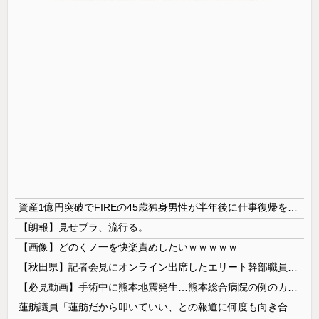
資産1億円突破でFIREの45歳独身男性が半年後に仕事復帰を決意した「1通の通知」
【朗報】見せブラ、流行る。
【画像】どのくノ一を快楽責めしたいｗｗｗｗｗ
【秋田県】記者会見にオンライン出席したエリート幹部職員、バスローブ姿でタバコを吸いながら説明 県が聞き取りへ
【必見動画】手術中に熊本地震発生…熊本総合病院の例のカメラ映像、ノーカットver.が公開される
蓮舫議員「蓮舫だから叩いていい、との報道に何度も向き合ってきました。悔しくても」