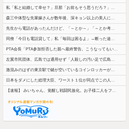
私「私と結婚して幸せ？」旦那「お前もそう思うだろ？」→その返事が忘れられず、後日まさかの展開に…
森三中体型な先輩嫁さんが数年後、深キョン以上の美人に変身してた。その後の彼女の行動が意外すぎて…
先生から電話があったんだけど、「～とか～」「～とか考えて～」と何度も言ってたのが耳に残ってしまった
同僚「今日も電話貸して」私「毎回は困るよ」→断った途端に逆ギレされた同僚の言い分が理解できなくて…
PTA会長「PTA参加拒否した親へ最終警告。こうなってもいい？」
左翼市民団体、広島では通用せず「人殺しの汚い足で広島の土を踏むな！」→広島県民「お前らの方が汚いんじゃ！」「ワシらが広島県民じゃ」
激混みのはずの東京駅で鍵が空いているコインロッカーが散見、「ラッキー」と思って中を確認してみると……
日本をダメにした総理大臣、ワースト１位が同点でこの人ｗｗｗｗｗｗ
【速報】 みいちゃん、覚醒し戦闘民族化。お子様二人をフルボッコにしてしまう