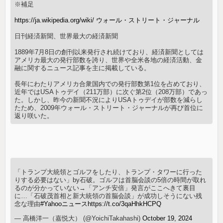
※補足
https://ja.wikipedia.org/wiki/ ウォール・ストリート・ジャーナル
日刊経済新聞、世界最大の経済新聞
1889年7月8日の創刊以来発行され続けており、経済新聞としては
アメリカ最大の発行部数を誇り、世界や全米各地の経済活動、金
融に関するニュース記事を主に掲載している。
長年にわたりアメリカ合衆国内での発行部数第1位を占めており、
近年ではUSAトゥデイ（211万部）に次ぐ第2位（208万部）であっ
た。しかし、昨今の新聞不況によりUSAトゥデイが部数を減らし
たため、2009年ウォール・ストリート・ジャーナルが再び首位に
返り咲いた。
「トランプ大統領とゴルフをしたり、トランプ・タワーに行った
りする必要はない」by石破。ゴルフは首脳会談の5倍の時間が取れ
るのが分かっていない→「アンチ安倍」発言がここへきて裏目
に…「石破茂首相と新大統領の首脳会談」が成功しそうにない残
念な理由
#Yahooニュース
https://t.co/3qaHhkHCPQ
— 高橋洋一（嘉悦大） (@YoichiTakahashi)
October 19, 2024