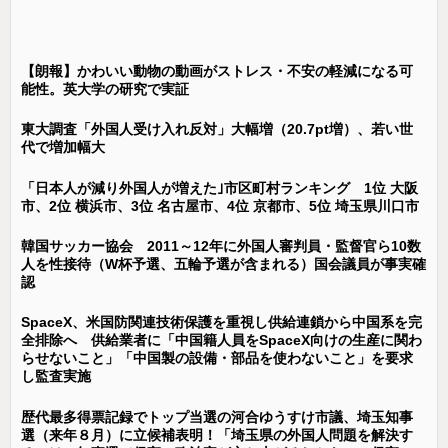
【朗報】かわいい動物の動画がストレス・不安の軽減になる可
能性。英大学の研究で実証
東大調査「外国人受け入れ反対」大幅増（20.7pt増）、若い世
代で増加幅大
「日本人が減り外国人が増えた｣市区町村ランキング 1位 大阪
市、2位 横浜市、3位 名古屋市、4位 京都市、5位 埼玉県川口市
韓国サッカー協会 2011～12年に外国人審判員・監督官ら10数
人を性接待（W杯予選、五輪予選が含まれる）国会議員が事実確
認
SpaceX、米国防関連技術保護を重視し供給連鎖から中国系を完
全排除へ 供給業者に「中国籍人員をSpaceX向けの生産に関わ
らせないこと」「中国製の設備・部品を使わないこと」を要求
し監査実施
歴代最多得票記録でトップ当選の河合ゆうすけ市議、埼玉知事
選（来年８月）に立候補表明！「埼玉県の外国人問題を解決す