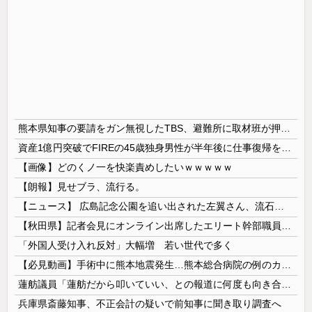
熊本県知事の要請をガン無視したTBS、避難所に取材班が押し入ってプライバシーに全く配慮しない報道を……
資産1億円突破でFIREの45歳独身男性が半年後に仕事復帰を決意した「1通の通知」
【画像】どのくノ一を快楽責めしたいｗｗｗｗｗ
【朗報】見せブラ、流行る。
【ニュース】 広島記念公園を追い出された左翼さん、流石にキモすぎて炎上
【秋田県】記者会見にオンライン出席したエリート幹部職員、バスローブ姿でタバコを吸いながら説明 県が聞き取りへ
「外国人受け入れ反対」大幅増 若い世代で多く
【必見動画】手術中に熊本地震発生…熊本総合病院の例のカメラ映像、ノーカットver.が公開される
蓮舫議員「蓮舫だから叩いていい、との報道に何度も向き合ってきました。悔しくても」
兵庫県斎藤知事、不正会計の疑いで前知事に聞き取り調査へ