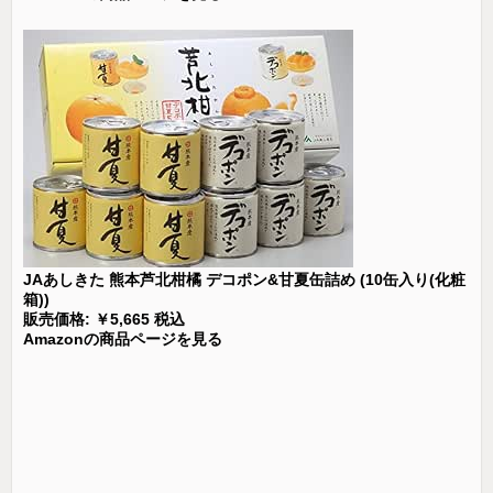
JAあしきた 熊本芦北柑橘 デコポン&甘夏缶詰め (10缶入り(化粧
箱))
販売価格: ￥5,665 税込
Amazonの商品ページを見る