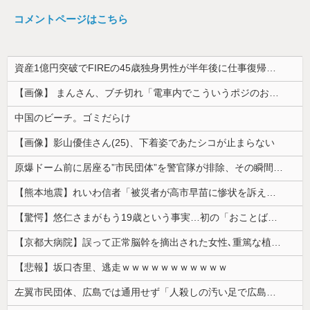
コメントページはこちら
資産1億円突破でFIREの45歳独身男性が半年後に仕事復帰を決意した「1通の通知」
【画像】 まんさん、ブチ切れ「電車内でこういうポジのおじ、ガチでイラネ」→
中国のビーチ。ゴミだらけ
【画像】影山優佳さん(25)、下着姿であたシコが止まらない
原爆ドーム前に居座る”市民団体”を警官隊が排除、その瞬間に周囲で見守っていた観客たちが……
【熊本地震】れいわ信者「被災者が高市早苗に惨状を訴えようとしたら男に阻止された！」 ネット「“日蓮大聖人”だの叫んでるカルト信者を近づけないよう...
【驚愕】悠仁さまがもう19歳という事実…初の「おことば」にネット民驚嘆
【京都大病院】誤って正常脳幹を摘出された女性､重篤な植物状態だが意識は正常で何かを思考していると判明
【悲報】坂口杏里、逃走ｗｗｗｗｗｗｗｗｗｗｗ
左翼市民団体、広島では通用せず「人殺しの汚い足で広島の土を踏むな！」→広島県民「お前らの方が汚いんじゃ！」「ワシらが広島県民じゃ」