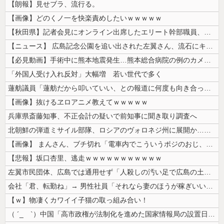
【朗報】見せブラ、流行る。
【画像】どのくノ一を快楽責めしたいｗｗｗｗｗ
【秋田県】記者会見にオンライン出席したエリート幹部職員、バスローブ姿で...
【ニュース】 広島記念公園を追い出された左翼さん、流石にキモすぎて炎上
【必見動画】手術中に熊本地震発生…熊本総合病院の例のカメラ映像、ノーカ...
「外国人受け入れ反対」大幅増 若い世代で多く
蓮舫議員「蓮舫だから叩いていい、との報道に何度も向き合ってきました。悔...
【画像】抜けるヱロアニメ教えてｗｗｗｗｗ
兵庫県斎藤知事、不正会計の疑いで前知事に聞き取り調査へ
北朝鮮の弾道ミサイル部隊、ロシアのヴォロネジ州に展開か…北朝鮮は本質的...
【画像】 まんさん、ブチ切れ「電車内でこういうポジのおじ、ガチでイラネ...
【悲報】坂口杏里、逃走ｗｗｗｗｗｗｗｗｗｗｗ
左翼市民団体、広島では通用せず「人殺しの汚い足で広島の土を踏むな！」→...
会社「君、転勤ね」→ 男性社員「それなら妻のほうが稼ぎいいんで辞めます...
【ｗ】物凄くカワイイ子猫の取っ組み合い！
（ ´_ゝ`）中国「高市政権が法制化を進めた国家情報局の設置日が7月3...