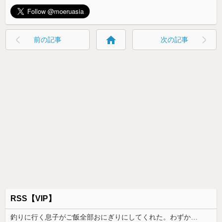
home
前の記事
次の記事
RSS【VIP】
釣りに行く息子がご飯全部おにぎりにしてくれた。わずかにビオレ薬用ハンドソープの匂いがする