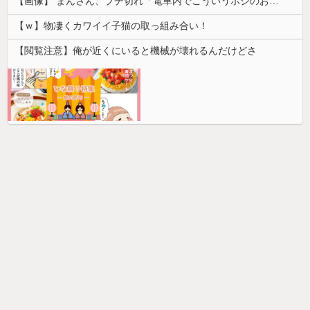
【画像】 まんさん、ブチ切れ「電車内でこういうポジのおじ、ガチでイラネ」→
【ｗ】物凄くカワイイ子猫の取っ組み合い！
【閲覧注意】俺が近くにいると機械が壊れるんだけどさ