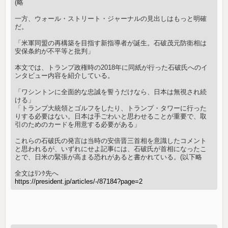
(略
一方、ウォール・ストリート・ジャーナルの見出しはもっと明確
だ。
「米軍同盟の再構築を目指す新指導者が誕生。石破茂元防衛相は
安保条約が不平等と批判」
本文では、トランプ政権時の2018年に同紙が行った石破氏へのイ
ンタビュー内容を紹介している。
「ワシントンに全面的な忠誠を誓うだけなら、日本は無視され続
ける」
「トランプ大統領とゴルフをしたり、トランプ・タワーに行った
りする必要はない。日本は手ごわいと思わせることが重要で、取
引のためのカードを用意する必要がある」
これらの石破氏の発言は当時の安倍晋三首相を意識したコメント
と思われるが、いずれにせよ記事には、石破氏が首相になったこ
とで、日米の緊張が高まる恐れがあると書かれている。(以下略
全文はﾘﾝｸ先へ
https://president.jp/articles/-/87184?page=2