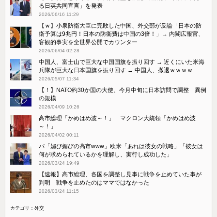
る日英共同宣言」を発表
2026/06/16 11:29
【ｗ】小泉防衛大臣に完敗した中国、外交部が反論「日本の防
衛予算は9兆円！日本の防衛費は中国の3倍！」→ 内閣広報官、
客観的事実を全世界公開でカウンター
2026/06/04 02:28
中国人、富士山で巨大な中国国旗を振り回す → 近くにいた米海
兵隊が巨大な日本国旗を振り回す → 中国人、撤退ｗｗｗｗ
2026/05/07 11:34
【！】NATO約30か国の大使、今月中旬に日本訪問で調整 異例
の規模
2026/04/09 10:26
高市総理「かめはめ波～！」 マクロン大統領「かめはめ波
～！」
2026/04/02 00:11
パ「媚び媚びの高市www」欧米「あれは彼女の戦略」「彼女は
何が求められているかを理解し、実行し成功した」
2026/03/24 19:49
【速報】高市総理、各国を調整し見事に戦争を止めていた事が
判明 戦争を止めたのはママではなかった
2026/03/24 11:15
カテゴリ：
外交