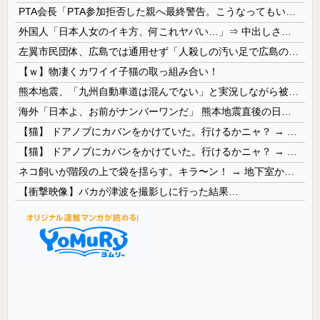
PTA会長「PTA参加拒否した親へ最終警告。こうなってもいい？」
外国人「日本人女のイキ方、何これヤバい…」⇒ 中出しされ痙攣する姿が海外で話題に
左翼市民団体、広島では通用せず「人殺しの汚い足で広島の土を踏むな！」→広島県民「お前らの方が汚いんじゃ！」「ワシらが広島県民じゃ」
【ｗ】物凄くカワイイ子猫の取っ組み合い！
熊本地震、「九州自動車道は混んでない」と実況しながら被災地へ向かう有名アナなどに批判殺到 全国紙記者「最新の状況をいち早く伝えることは報道機関としての責務」「情報を取り上げることには大きな意義がある」
海外「日本よ、お前がナンバーワンだ」 熊本地震直後の日本の対応のスピードに世界が衝撃
【猫】 ドアノブにカバンをかけていた。行けるかニャ？ → 猫はこうなります…
【猫】 ドアノブにカバンをかけていた。行けるかニャ？ → 猫はこうなります…
ネコ飼いが階段の上で袋を揺らす。キラ〜ン！ → 地下室からヤツが現れる…
【衝撃映像】バカが津波を撮影しに行った結果…