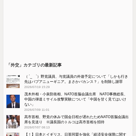
「外交」カテゴリの最新記事
（ ´_ゝ`）野党議員、与党議員の外遊予定について「しかも行き
先はパプアニューギニア。まさかバカンス？」を削除し謝罪
2026/07/19 15:29
茂木外相・小泉防衛相、NATO首脳会議出席 NATO事務総長、
中国の弾道ミサイル攻撃実験について「中国を甘く見てはいけ
ない」
2026/07/09 11:01
高市首相、野党の休みで国会日程が遅れたためNATO首脳会議出
席を見送り ※議長国のトルコは高市首相を招待
2026/07/07 08:13
【！】日本とイギリス、日英同盟を強化「経済安全保障に関す