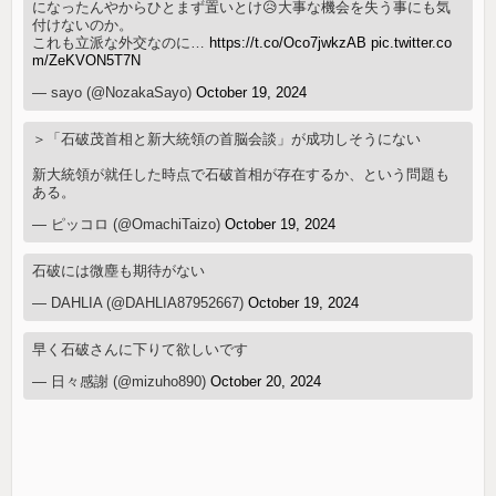
になったんやからひとまず置いとけ😥大事な機会を失う事にも気
付けないのか。
これも立派な外交なのに…
https://t.co/Oco7jwkzAB
pic.twitter.co
m/ZeKVON5T7N
— sayo (@NozakaSayo)
October 19, 2024
＞「石破茂首相と新大統領の首脳会談」が成功しそうにない
新大統領が就任した時点で石破首相が存在するか、という問題も
ある。
— ピッコロ (@OmachiTaizo)
October 19, 2024
石破には微塵も期待がない
— DAHLIA (@DAHLIA87952667)
October 19, 2024
早く石破さんに下りて欲しいです
— 日々感謝 (@mizuho890)
October 20, 2024