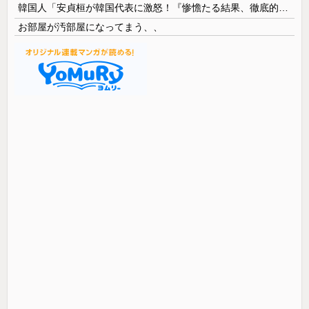
韓国人「安貞桓が韓国代表に激怒！『惨憺たる結果、徹底的な刷新が必要だ』と監督や協会を痛烈批判」
お部屋が汚部屋になってまう、、