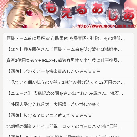
原爆ドーム前に居座る”市民団体”を警官隊が排除、その瞬間に周囲で見守っていた観客たちが……
【は？】極左団体さん「原爆ドーム前を明け渡せば核戦争が始まる！」→ 観衆のマジレスが鋭すぎるとネットで話題に → ｗｗｗｗｗｗｗｗｗｗｗｗ
資産1億円突破でFIREの45歳独身男性が半年後に仕事復帰を決意した「1通の通知」
【画像】どのくノ一を快楽責めしたいｗｗｗｗｗ
「見ていた側が払うのが筋」1歳半が投げ込んだ12万円のスマホ、半額提示した母親は冷たい？
【ニュース】 広島記念公園を追い出された左翼さん、流石にキモすぎて炎上
「外国人受け入れ反対」大幅増 若い世代で多く
【画像】抜けるヱロアニメ教えてｗｗｗｗｗ
北朝鮮の弾道ミサイル部隊、ロシアのヴォロネジ州に展開か…北朝鮮は本質的にウクライナと戦争状態に！