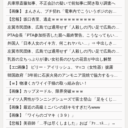
兵庫県斎藤知事、不正会計の疑いで前知事に聞き取り調査へ
【画像】 まんさん、ブチ切れ「電車内でこういうポジのおじ、ガチでイラネ」→
【悲報】坂口杏里、逃走ｗｗｗｗｗｗｗｗｗｗｗ
左翼市民団体、広島では通用せず「人殺しの汚い足で広島の土を踏むな！」→広島県民「お前らの方が汚いんじゃ！」「ワシらが広島県民じゃ」
PTA会長「PTA参加拒否した親へ最終警告。こうなってもいい？」
外国人「日本人女のイキ方、何これヤバい…」⇒ 中出しされ痙攣する姿が海外で話題に
左翼市民団体、広島では通用せず「人殺しの汚い足で広島の土を踏むな！」→広島県民「お前らの方が汚いんじゃ！」「ワシらが広島県民じゃ」
乳首の立ちっぷりが凄い女社長のひなの花音が中出し解禁
【エ□画像】 ビリー・アイリッシュ、マ○コ（女性器）披露
韓国政府「3年前に石炭火発のアンモニア混焼で協力するっていったけどあれ取りやめな。政権変わったし」……韓国とまともな協力ができない理由、これなんですよね
【ｗ】物凄くカワイイ子猫の取っ組み合い！
【画像】カップヌードル、限界突破ｗｗｗ
ドイツ人男性がランニングシューズで富士登山 「足をくじいて動けない」
【画像】最近の高級ミニバンの顔キモすぎだろwww
【画像】「ワイらのゴマキ（３９）」
【悲報】美容師「…手は尽くしました」おば「ｱｯ…ｯｽ…」→