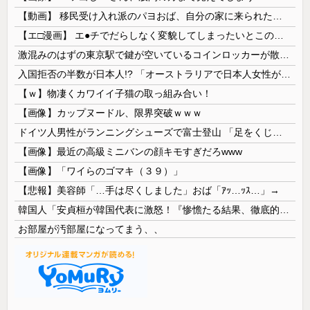
【動画】 移民受け入れ派のパヨおば、自分の家に来られたら全力で拒否るｗｗｗｗｗｗｗｗｗｗｗｗ
【エ□漫画】 エ●チでだらしなく変貌してしまったいとこのお姉ちゃんにチン○ン搾り取られちゃうショタ君…！
激混みのはずの東京駅で鍵が空いているコインロッカーが散見、「ラッキー」と思って中を確認してみると……
入国拒否の半数が日本人!? 「オーストラリアで日本人女性が売春」
【ｗ】物凄くカワイイ子猫の取っ組み合い！
【画像】カップヌードル、限界突破ｗｗｗ
ドイツ人男性がランニングシューズで富士登山 「足をくじいて動けない」
【画像】最近の高級ミニバンの顔キモすぎだろwww
【画像】「ワイらのゴマキ（３９）」
【悲報】美容師「…手は尽くしました」おば「ｱｯ…ｯｽ…」→
韓国人「安貞桓が韓国代表に激怒！『惨憺たる結果、徹底的な刷新が必要だ』と監督や協会を痛烈批判」
お部屋が汚部屋になってまう、、