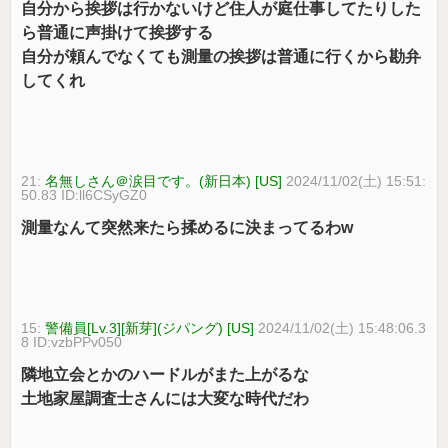
自分から挨拶は行かないけど住人が庭仕事してたりした
ら普通に声掛けて挨拶する
自分が頼んでなくても測量の挨拶は普通に行くから勘弁
してくれ
21:
名無しさん＠涙目です。(新日本) [US]
2024/11/02(土) 15:51:
50.83 ID:ll6CSyGZ0
測量なんて突然来たら揉めるに決まってるわw
15:
警備員[Lv.3][新芽](ジパング) [US]
2024/11/02(土) 15:48:06.3
8 ID:vzbPPv050
隣地立会とかのハードルがまた上がるな
土地家屋調査士さんには大変な時代だわ