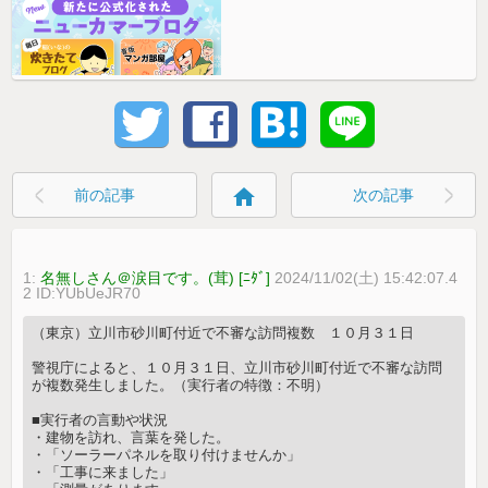
home
前の記事
次の記事
1:
名無しさん＠涙目です。(茸) [ﾆﾀﾞ]
2024/11/02(土) 15:42:07.4
2 ID:YUbUeJR70
（東京）立川市砂川町付近で不審な訪問複数 １０月３１日
警視庁によると、１０月３１日、立川市砂川町付近で不審な訪問
が複数発生しました。（実行者の特徴：不明）
■実行者の言動や状況
・建物を訪れ、言葉を発した。
・「ソーラーパネルを取り付けませんか」
・「工事に来ました」