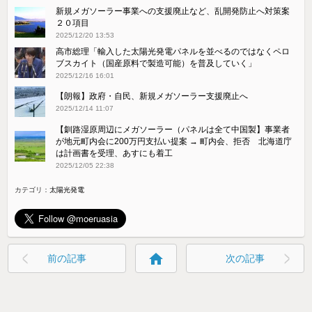
新規メガソーラー事業への支援廃止など、乱開発防止へ対策案
２０項目
2025/12/20 13:53
高市総理「輸入した太陽光発電パネルを並べるのではなくペロ
ブスカイト（国産原料で製造可能）を普及していく」
2025/12/16 16:01
【朗報】政府・自民、新規メガソーラー支援廃止へ
2025/12/14 11:07
【釧路湿原周辺にメガソーラー（パネルは全て中国製】事業者
が地元町内会に200万円支払い提案 → 町内会、拒否 北海道庁
は計画書を受理、あすにも着工
2025/12/05 22:38
カテゴリ：
太陽光発電
home
前の記事
次の記事