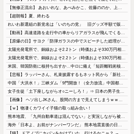
【無修正流出】 あおいれな、あべみかこ、佐藤ののか、上川星空、美園和花！人気女優5人のマ●コが高画質で丸見えに！
【超朗報】夏、終わる
れいわ新選組の新党名は「いのちの党」 旧グッズ半額で販売 どうなる秘書給与疑惑
【動画】高速道路を走行中の車からリアガラスが飛んでくる事故(ﾟoﾟ)
【原爆の日】サヨク「防弾ガラスの中でスピーチした総理がこれまでいたんだろうか。オバマ大統領でさえ、防弾ガラスなんてなかった！」→石破茂＆オバマ大...
太陽光発電所で、銅線およそ2.2トン（時価およそ330万円相当）盗んだなど、ベトナム国籍（無職）２人逮捕、盗まれた銅線の半分はすでに売却 富山で...
太陽光発電所で、銅線およそ2.2トン（時価およそ330万円相当）盗んだなど、ベトナム国籍（無職）２人逮捕、盗まれた銅線の半分はすでに売却 富山で...
米国、韓国防衛に核持ち出すか…中ロに備え「短距離戦術核」を検討！
【悲報】ラッパーさん、札束披露するもネット民から「新社会人の初ボーナスくらいしかない」と笑われる
中国「大洪水！」三峡ダム「9門開放！（全力放流」中国都市「三峡沿線の道路水没」中国政府「高速道路封鎖！」中国ダム「緊急放流に合わせて開門（土砂崩れ発生」→
女子生徒「土下座しながらオ○ニーしろ！」⇒ 日本の男子生徒への性的いじめ動画がエ□すぎる
【画像】 ヘソ出しJKさん、股間の方まで見えてしまうｗｗｗｗｗｗｗｗｗ
【ｗ】物凄くカワイイ子猫の取っ組み合い！
熊本地震、「九州自動車道は混んでない」と実況しながら被災地へ向かう有名アナなどに批判殺到 全国紙記者「最新の状況をいち早く伝えることは報道機関としての責務」「情報を取り上げることには大きな意義がある」
海外「日本よ、お前がナンバーワンだ」 熊本地震直後の日本の対応のスピードに世界が衝撃
【猫】 ドアノブにカバンをかけていた。行けるかニャ？ → 猫はこうなります…