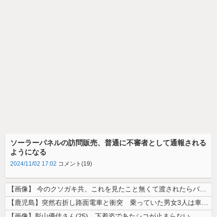
ソーラーパネルの訪問販売、普通に不審者として通報される
ようになる
2024/11/02 17:02
コメント(19)
【画像】 今のクソガキ共、これを見たこと無くて渡されたらパニクるらしい...
【鹿児島】突然右折し路面電車と衝突 乗っていた男女3人は車を放置しダッ...
【画像】影山優佳さん(25)、下着姿であたシコが止まらない