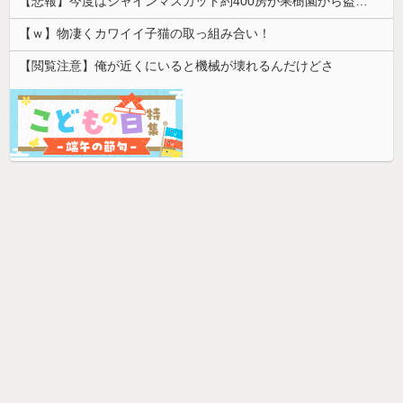
【悲報】今度はシャインマスカット約400房が果樹園から盗まれる 参議院議員「日本人ではないと思う」
【ｗ】物凄くカワイイ子猫の取っ組み合い！
【閲覧注意】俺が近くにいると機械が壊れるんだけどさ