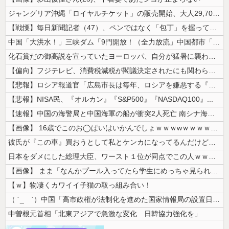
ジャングリア沖縄「ロイヤルチケット」の販売開始、大人29,700円にｗ...
【戦慄】毎日新聞記者（47）、ペンではなく「包丁」を握ってしまった結果...
中国「大洪水！」三峡ダム「9門開放！（全力放流」中国都市「三峡沿線の道...
化石賞だの御高説を宣っていたヨーロッパ、自分が猛暑に襲われると為すすべ...
【偏向】フジテレビ、消費税減税が閣議決定されたにも関わらず、消費税減税...
【悲報】ロシア報道官「広島市長は毎年、ロシアを嫌悪する『偽りの呪文』を...
【悲報】NISA民、『オルカン』『S&P500』『NASDAQ100』...
【速報】中国の海警局と中国海軍の船が衝突2人死亡 南シナ海でフィリピン...
【画像】 16歳でこのお◯ぱいはいかんでしょｗｗｗwｗｗｗｗｗｗｗｗ❤
彼氏が『この車』買おうとして私とケンカになってるんだけどｗｗｗｗｗｗ
日本をダメにした総理大臣、ワースト１位が同点でこの人ｗｗｗｗｗｗ
【画像】 まま「なんかプール入ってたら学生にめっちゃ見られたw」
【ｗ】物凄くカワイイ子猫の取っ組み合い！
（ ´_ゝ`）中国「高市政権が法制化を進めた国家情報局の設置日が7月3...
中曽根元首相「北東アジアで急激な変化 日韓協力強化を」