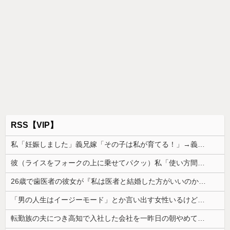
RSS【VIP】
私「妊娠しました」義兄嫁「その子は私が育てる！」→義妹の子を育ててきた私にまさかの要求をしてきて…
彼（ライスをフォークの上に乗せてパクッ）私「使い方間違ってるよ」彼「これはイギリス式のマナーなんだっ！！！」→真相を調べることになり…
26歳で歯医者の彼女が『私は医者と結婚した方がいいのかも』と言い出したわ。俺は公務員で...
「男の人生はイージーモード」とか言い出す女性いるけど、そういう女性がハードモードなんだって思う...
転勤族の夫につき高知で入社した会社を一昨日の朝やめてきた。ヘンパイとかいつの時代だ気持ち悪い。