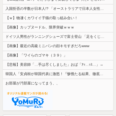
入国拒否の半数が日本人!? 「オーストラリアで日本人女性が売春」
【ｗ】物凄くカワイイ子猫の取っ組み合い！
【画像】カップヌードル、限界突破ｗｗｗ
ドイツ人男性がランニングシューズで富士登山 「足をくじいて動けない」
【画像】最近の高級ミニバンの顔キモすぎだろwww
【画像】「ワイらのゴマキ（３９）」
【悲報】美容師「…手は尽くしました」おば「ｱｯ…ｯｽ…」→
韓国人「安貞桓が韓国代表に激怒！『惨憺たる結果、徹底的な刷新が必要だ』と監督や協会を痛烈批判」
お部屋が汚部屋になってまう、、