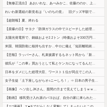
【無修正流出】 あおいれな、あべみかこ、佐藤ののか、上川星空、美園和花！人気女優5人のマ●コが高画質で丸見えに！
れいわ新選組の新党名は「いのちの党」 旧グッズ半額で販売 どうなる秘書給与疑惑
【超朗報】夏、終わる
【原爆の日】サヨク「防弾ガラスの中でスピーチした総理がこれまでいたんだろうか。オバマ大統領でさえ、防弾ガラスなんてなかった！」→石破茂＆オバマ大...
太陽光発電所で、銅線およそ2.2トン（時価およそ330万円相当）盗んだなど、ベトナム国籍（無職）２人逮捕、盗まれた銅線の半分はすでに売却 富山で...
米国、韓国防衛に核持ち出すか…中ロに備え「短距離戦術核」を検討！
【悲報】ラッパーさん、札束披露するもネット民から「新社会人の初ボーナスくらいしかない」と笑われる
彼氏が『この車』買おうとして私とケンカになってるんだけどｗｗｗｗｗｗ
日本をダメにした総理大臣、ワースト１位が同点でこの人ｗｗｗｗｗｗ
女子生徒「土下座しながらオ○ニーしろ！」⇒ 日本の男子生徒への性的いじめ動画がエ□すぎる
【画像】 ヘソ出しJKさん、股間の方まで見えてしまうｗｗｗｗｗｗｗｗｗ
【動画】 移民受け入れ派のパヨおば、自分の家に来られたら全力で拒否るｗｗｗｗｗｗｗｗｗｗｗｗ
【エ□漫画】 エ●チでだらしなく変貌してしまったいとこのお姉ちゃんにチン○ン搾り取られちゃうショタ君…！