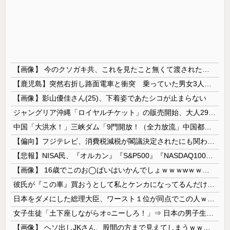
【画像】 今のクソガキ共、これを見たこと無くて渡されたらパニクるらしいｗｗｗｗｗｗｗｗｗｗｗｗｗ
【鹿児島】突然右折し路面電車と衝突 乗っていた男女3人は車を放置しダッシュで逃走中
【画像】影山優佳さん(25)、下着姿であたシコが止まらない
ジャングリア沖縄「ロイヤルチケット」の販売開始、大人29,700円にｗｗｗｗｗｗｗｗｗ
中国「大洪水！」三峡ダム「9門開放！（全力放流」中国都市「三峡沿線の道路水没」中国政府「高速道路封鎖！」中国ダム「緊急放流に合わせて開門（土砂崩...
【偏向】フジテレビ、消費税減税が閣議決定されたにも関わらず、消費税減税に反対する大学生を用意して印象操作
【悲報】NISA民、『オルカン』『S&P500』『NASDAQ100』しか買わない
【画像】 16歳でこのお◯ぱいはいかんでしょｗｗｗwｗｗｗｗｗｗｗｗ❤
彼氏が『この車』買おうとして私とケンカになってるんだけどｗｗｗｗｗｗ
日本をダメにした総理大臣、ワースト１位が同点でこの人ｗｗｗｗｗｗ
女子生徒「土下座しながらオ○ニーしろ！」⇒ 日本の男子生徒への性的いじめ動画がエ□すぎる
【画像】 ヘソ出しJKさん、股間の方まで見えてしまうｗｗｗｗｗｗｗｗｗ