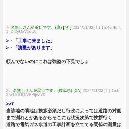
7:
名無しさん＠涙目です。(庭) [ﾆﾀﾞ]
2024/11/02(土) 15:45:48.4
1 ID:2yOxV1oU0
>・「工事に来ました」
>・「測量があります」
頼んでないのにこれは強盗の下見でしょ
25:
名無しさん＠涙目です。(岐阜県) [CN]
2024/11/02(土) 15:5
2:54.88 ID:VPPtjvZ70
>>7
当該地の隣地は挨拶必須だし行政によっては道路の対側
まで測れとかあるからそこにも状況次第で挨拶行く
道路で電気ガス水道の工事計画を立ててる関係の測量は