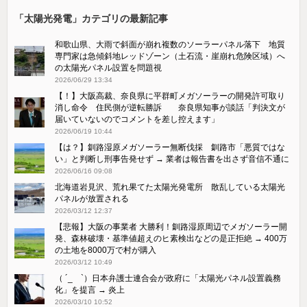
「太陽光発電」カテゴリの最新記事
和歌山県、大雨で斜面が崩れ複数のソーラーパネル落下 地質
専門家は急傾斜地レッドゾーン（土石流・崖崩れ危険区域）へ
の太陽光パネル設置を問題視
2026/06/29 13:34
【！】大阪高裁、奈良県に平群町メガソーラーの開発許可取り
消し命令 住民側が逆転勝訴 奈良県知事が談話「判決文が
届いていないのでコメントを差し控えます」
2026/06/19 10:44
【は？】釧路湿原メガソーラー無断伐採 釧路市「悪質ではな
い」と判断し刑事告発せず → 業者は報告書を出さず音信不通に
2026/06/16 09:08
北海道岩見沢、荒れ果てた太陽光発電所 散乱している太陽光
パネルが放置される
2026/03/12 12:37
【悲報】大阪の事業者 大勝利！釧路湿原周辺でメガソーラー開
発、森林破壊・基準値超えのヒ素検出などの是正拒絶 → 400万
の土地を8000万で村が購入
2026/03/12 10:49
（ ´_ゝ`）日本弁護士連合会が政府に「太陽光パネル設置義務
化」を提言 → 炎上
2026/03/10 10:52