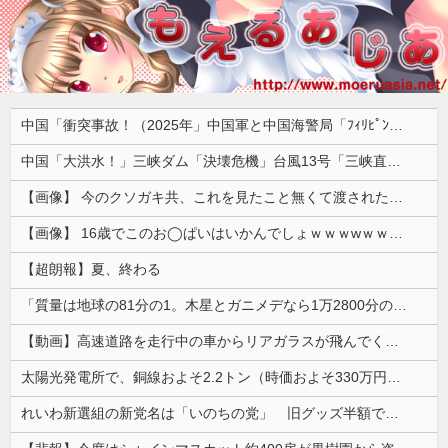
中国「衝突事故！（2025年」中国軍と中国海警局「ﾌｨﾘﾋﾟﾝ船の追跡中に衝突！（8/11」中国「2人死亡」中国政府「1年間隠蔽」日本「隠蔽された事実報道！（2026年」→
中国「大洪水！」三峡ダム「決壊危機」台風13号「三峡直撃確定」日本「最も強い勢力で接近！（伊勢湾台風級」台風13号と15号「中国本土でぶつかり合う（前代未聞」→
【画像】 今のクソガキ共、これを見たこと無くて渡されたらパニクるらしいｗｗｗｗｗｗｗｗｗｗｗｗｗ
【画像】 16歳でこのお◯ぱいはいかんでしょｗｗｗwｗｗｗｗｗｗｗｗ❤
【超朗報】夏、終わる
「質量は地球の81分の1。木星とガニメデなら1万2800分の1」月がどれだけ規格外なのか、数字で並べてみると…
【動画】高速道路を走行中の車からリアガラスが飛んでくる事故(ﾟoﾟ)
太陽光発電所で、銅線およそ2.2トン（時価およそ330万円相当）盗んだなど、ベトナム国籍（無職）２人逮捕、盗まれた銅線の半分はすでに売却 富山で...
れいわ新選組の新党名は「いのちの党」 旧グッズ半額で販売 どうなる秘書給与疑惑