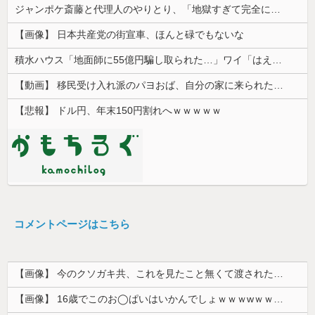
ジャンポケ斎藤と代理人のやりとり、「地獄すぎて完全にコントになってる……」と衝撃を受ける人が続出中
【画像】 日本共産党の街宣車、ほんと碌でもないな
積水ハウス「地面師に55億円騙し取られた…」ワイ「はえーかわいそう…会社滅茶苦茶やろなぁ」
【動画】 移民受け入れ派のパヨおば、自分の家に来られたら全力で拒否るｗｗｗｗｗｗｗｗｗｗｗｗ
【悲報】 ドル円、年末150円割れへｗｗｗｗｗ
コメントページはこちら
【画像】 今のクソガキ共、これを見たこと無くて渡されたらパニクるらしいｗｗｗｗｗｗｗｗｗｗｗｗｗ
【画像】 16歳でこのお◯ぱいはいかんでしょｗｗｗwｗｗｗｗｗｗｗｗ❤