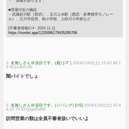
・「測量があります」
■現場付近の施設
・武蔵砂川駅［西武］、玉川上水駅［西武・多摩都市モノレー
ル］、立川市役所、柏小学校、上砂川小学校など
[不審者情報ｾﾝﾀｰ 2024.11.1]
https://nordot.app/1225086178435285706
3:
名無しさん＠涙目です。(庭) [ﾆﾀﾞ]
2024/11/02(土) 15:43:48.1
0 ID:jcUKlCvf0
闇バイトでしょ
5:
名無しさん＠涙目です。(ジパング) [US]
2024/11/02(土) 15:4
4:32.79 ID:Qxjet0xR0
訪問営業の類は全員不審者扱いでいいよ