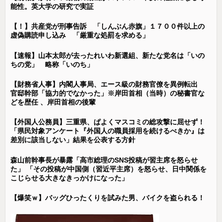
能性。英大学の研究で実証
【！】共産党が刑事告訴 「しんぶん赤旗」１７００件以上の
虚偽購読申し込み 「厳重な処罰を求める」
【速報】山本太郎が去ったれいわ新選組、新たな党名は「いの
ちの党」 略称「いのち」
【財務省人事】内閣人事局、エース級の財務官僚を異例転出
官邸幹部「協力的でなかった」※岸田首相（当時）の秘書官な
どを歴任 、岸田首相の後輩
【外国人公務員】三重県、ぱよくマスコミの総攻撃に屈せず！
「県民対象アンケート『外国人の職員採用を続けるべきか』は
差別に該当しない」結果を公表する方針
森山前幹事長が暴露「高市総理のSNS投稿が習主席を怒らせ
た」 「その投稿が中国側（習近平主席）を怒らせ、日中関係を
こじらせる大きなきっかけになった」
【爆笑ｗ】バッグひったくりを試みた男、バイクを盗られる！