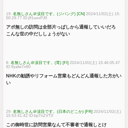
19:
名無しさん＠涙目です。(ジパング) [CN]
2024/11/02(土) 15:
50:29.77 ID:j91uoxPJ0
アポ無しの訪問は全部片っぱしから通報していいだろ
こんな世の中だししょうがない
8:
名無しさん＠涙目です。(茸) [FI]
2024/11/02(土) 15:46:05.47
ID:9yalw7n80
NHKの勧誘やリフォーム営業もどんどん通報した方がい
い
29:
名無しさん＠涙目です。(日本のどこか) [FR]
2024/11/02(土)
15:53:41.42 ID:bpTriZVT0
この御時世に訪問営業なんて不審者で通報しとけ