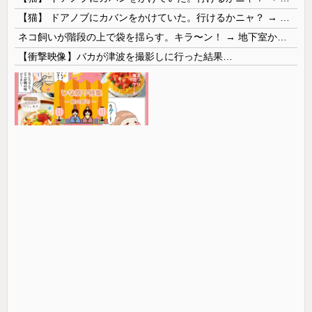
【猫】 ドアノブにカバンをかけていた。行けるかニャ？ → 猫はこうなります…
ネコ飼いが階段の上で袋を揺らす。キラ〜ン！ → 地下室からヤツが現れる…
【衝撃映像】バカが津波を撮影しに行った結果…