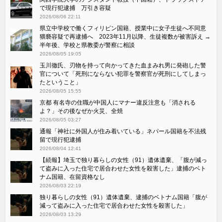
で現行犯逮捕 万引き容疑
2026/08/06 22:11
県立中学校で働くフィリピン国籍、授業中に女子生徒へ不同意
猥褻容疑で再逮捕へ 2023年11月以降、生徒複数が被害訴え →
半年後、学校と県教委が警察に相談
2026/08/05 19:05
玉川徹氏、刃物を持って向かってきた血まみれ男に発砲した警
官について「死刑にならない犯罪を警察官が死刑にしてしまっ
たということ」
2026/08/05 15:55
京都 有名寺の住職が中国人にマナー違反注意も「消される
よ？」その後なぜか火災、全焼
2026/08/05 03:27
通報「神社に外国人が住み着いている」ネパール国籍を不法残
留で現行犯逮捕
2026/08/04 12:41
【続報】埼玉で独り暮らしの女性（91）遺体遺棄、「腹が減っ
て盗みに入った住宅で居合わせた女性を殺害した」逮捕のベト
ナム国籍、在留資格なし
2026/08/03 22:19
独り暮らしの女性（91）遺体遺棄、逮捕のベトナム国籍「腹が
減って盗みに入った住宅で居合わせた女性を殺害した」
2026/08/03 13:29