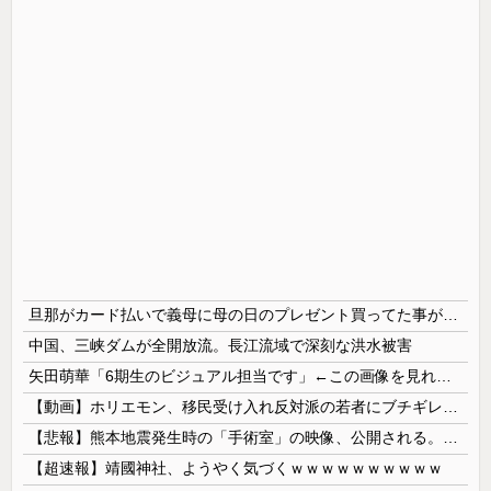
旦那がカード払いで義母に母の日のプレゼント買ってた事が発覚 私が実母に買ってるのを見て自分も買おうと思ったらしい → 家計がピンチだから小遣いからお願いできるか聞いたら…
中国、三峡ダムが全開放流。長江流域で深刻な洪水被害
矢田萌華「6期生のビジュアル担当です」←この画像を見れば誰もが納得【画像あり】
【動画】ホリエモン、移民受け入れ反対派の若者にブチギレ→スタジオ誰も反論できず沈黙w
【悲報】熊本地震発生時の「手術室」の映像、公開される。医療従事者って凄いなｗｗｗｗ
【超速報】靖國神社、ようやく気づくｗｗｗｗｗｗｗｗｗｗ