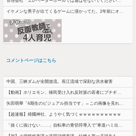
管理会社「エレベーターホールでは遊ばせないでください」私「うちの子じゃないんですけど…」→まさかの展開になり…
イケメンな男子が出てくるゲームに浸かってた。2年前にオタ趣味を卒業してから私生活にやる気がなくなって焦ってる
コメントページはこちら
中国、三峡ダムが全開放流。長江流域で深刻な洪水被害
【動画】ホリエモン、移民受け入れ反対派の若者にブチギレ→スタジオ誰も反論できず沈黙w
矢田萌華「6期生のビジュアル担当です」←この画像を見れば誰もが納得【画像あり】
【超速報】靖國神社、ようやく気づくｗｗｗｗｗｗｗｗｗｗ
「抜くに抜けない……」自転車の青切符導入で”車道ハミ出し”が急増中