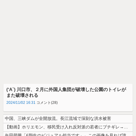
(‘A`) 川口市、２月に外国人集団が破壊した公園のトイレが
また破壊される
2024/11/02 16:31
コメント(28)
中国、三峡ダムが全開放流。長江流域で深刻な洪水被害
【動画】ホリエモン、移民受け入れ反対派の若者にブチギレ→スタジオ誰も反...
矢田萌華「6期生のビジュアル担当です」←この画像を見れば誰もが納得【画...