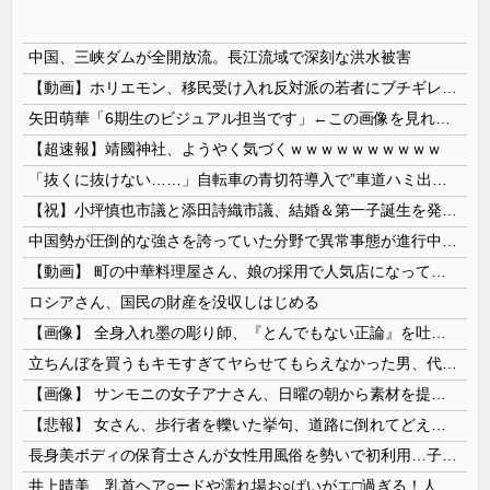
中国、三峡ダムが全開放流。長江流域で深刻な洪水被害
【動画】ホリエモン、移民受け入れ反対派の若者にブチギレ→スタジオ誰も反論できず沈黙w
矢田萌華「6期生のビジュアル担当です」←この画像を見れば誰もが納得【画像あり】
【超速報】靖國神社、ようやく気づくｗｗｗｗｗｗｗｗｗｗ
「抜くに抜けない……」自転車の青切符導入で”車道ハミ出し”が急増中
【祝】小坪慎也市議と添田詩織市議、結婚＆第一子誕生を発表 → ｗｗｗｗｗｗｗｗｗｗｗｗ
中国勢が圧倒的な強さを誇っていた分野で異常事態が進行中、日本勢が3人も準決勝に進む一方で中国勢が……
【動画】 町の中華料理屋さん、娘の採用で人気店になってしまう
ロシアさん、国民の財産を没収しはじめる
【画像】 全身入れ墨の彫り師、『とんでもない正論』を吐いて30万再生されてしまうｗｗｗｗｗｗｗ
立ちんぼを買うもキモすぎてヤらせてもらえなかった男、代わりの足コキでまさかの大量身寸米青ｗｗｗ
【画像】 サンモニの女子アナさん、日曜の朝から素材を提供してしまう
【悲報】 女さん、歩行者を轢いた挙句、道路に倒れてどえらいことになってしまうw w w w w w w
長身美ボディの保育士さんが女性用風俗を勢いで初利用…子供に絶対見せられないメスの顔でイキまくり。
井上晴美、乳首ヘア○ードや濡れ場お○ぱいがエ□過ぎる！人生最後のラスト写真集、最高！！