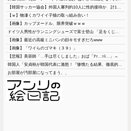
【韓国サッカー協会】外国人審判約10人に性的接待か 計1496回、約2億ウォン（約2200万円）
【ｗ】物凄くカワイイ子猫の取っ組み合い！
【画像】カップヌードル、限界突破ｗｗｗ
ドイツ人男性がランニングシューズで富士登山 「足をくじいて動けない」
【画像】最近の高級ミニバンの顔キモすぎだろwww
【画像】「ワイらのゴマキ（３９）」
【悲報】美容師「…手は尽くしました」おば「ｱｯ…ｯｽ…」→
韓国人「安貞桓が韓国代表に激怒！『惨憺たる結果、徹底的な刷新が必要だ』と監督や協会を痛烈批判」
お部屋が汚部屋になってまう、、