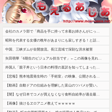
会社のカメラ部で「商品を手に持って水着お姉さんがにっこり」を撮影、だがお姉さんは素人アルバイトで親バレした結果……
昭和を代表する女優の晩年があまりにも寂しすぎる！と話題に、自身の子供を餓死する寸前までネグレクトした挙句……
中国、三峡ダムが全開放流。長江流域で深刻な洪水被害
矢田萌華「6期生のビジュアル担当です」←この画像を見れば誰もが納得【画像あり】
外国人「親子丼という日本の料理の直訳を知ってしまった…」
【悲報】熊本地震発生時の「手術室」の映像、公開される。医療従事者って凄いなｗｗｗｗ
【動画】自動ドアの仕組みを理解した富山のツバメが賢い。
【闇】なぜ日本でコメが買えなくなり食料自給率が過去最低に並んだのか？
【画像】抜けるヱロアニメ教えてｗｗｗｗｗ