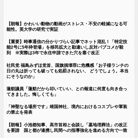
【朗報】かわいい動物の動画がストレス・不安の軽減になる可
能性。英大学の研究で実証
【重要】時事通信の分かりづらい記事でネット混乱！「特定技
能2号に5年枠登場」を移民拡大と勘違いし反対パブコメが殺
到 ※実際は3年で永住申請できた穴を塞ぐ改正
社民党 福島みずほ党首、国旗損壊罪に危機感「お子様ランチの
日の丸は折っても破っても処罰されない、 どうでしょう。本当
にそうなのか」
蓮舫議員「蓮舫だから叩いていい、との報道に何度も向き合っ
てきました。悔しくても」
「神聖なる場所です」靖国神社、境内におけるコスプレや軍装
の禁止を発表
【朗報】小池都知事、高市首相と会談し「墓地埋葬法」の改正
を要請 国と都が連携し民間への指導強化を進める方向で一致