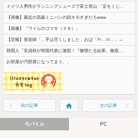
ドイツ人男性がランニングシューズで富士登山 「足をくじいて動けない」
【画像】最近の高級ミニバンの顔キモすぎだろwww
【画像】「ワイらのゴマキ（３９）」
【悲報】美容師「…手は尽くしました」おば「ｱｯ…ｯｽ…」→
韓国人「安貞桓が韓国代表に激怒！『惨憺たる結果、徹底的な刷新が必要だ』と監督や協会を痛烈批判」
お部屋が汚部屋になってまう、、
home
前の記事
次の記事
モバイル
PC