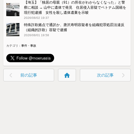
【埼玉】「独居の母親（91）の所在がわからなくなった」と警
察に相談 → 山中に遺体で発見 住居侵入容疑でベトナム国籍を
現行犯逮捕 女性を殺し遺体遺棄を示唆
2026/08/02 19:37
特殊詐欺拠点で通訳か、唐沢寿明容疑者を組織犯罪処罰法違反
（組織的詐欺）容疑で逮捕
2026/08/01 19:58
カテゴリ：
事件・事故
home
前の記事
次の記事