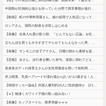
【祝】小坪慎也市議と添田詩織市議、結婚＆第一子誕生を発表 → ｗｗｗｗｗｗｗｗｗｗｗｗ
中国勢が圧倒的な強さを誇っていた分野で異常事態が進行中、日本勢が3人も準決勝に進む一方で中国勢が……
【動画】 町の中華料理屋さん、娘の採用で人気店になってしまう
ロシアさん、国民の財産を没収しはじめる
【画像】 全身入れ墨の彫り師、『とんでもない正論』を吐いて30万再生されてしまうｗｗｗｗｗｗｗ
立ちんぼを買うもキモすぎてヤらせてもらえなかった男、代わりの足コキでまさかの大量身寸米青ｗｗｗ
【画像】 サンモニの女子アナさん、日曜の朝から素材を提供してしまう
【悲報】 女さん、歩行者を轢いた挙句、道路に倒れてどえらいことになってしまうw w w w w w w
長身美ボディの保育士さんが女性用風俗を勢いで初利用…子供に絶対見せられないメスの顔でイキまくり。
井上晴美、乳首ヘア○ードや濡れ場お○ぱいがエ□過ぎる！人生最後のラスト写真集、最高！！
【韓国サッカー協会】外国人審判約10人に性的接待か 計1496回、約2億ウォン（約2200万円）
【ｗ】物凄くカワイイ子猫の取っ組み合い！
【画像】カップヌードル、限界突破ｗｗｗ