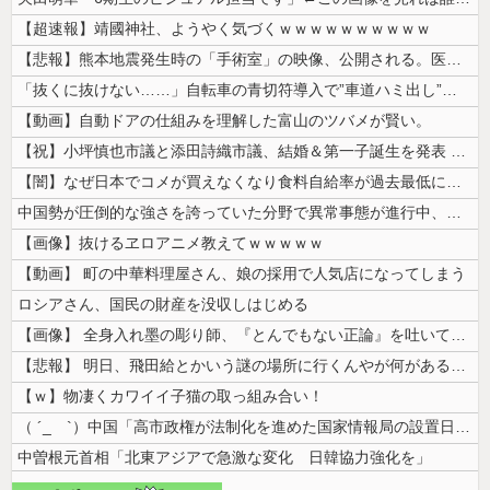
【超速報】靖國神社、ようやく気づくｗｗｗｗｗｗｗｗｗｗ
【悲報】熊本地震発生時の「手術室」の映像、公開される。医療従事者って凄...
「抜くに抜けない……」自転車の青切符導入で”車道ハミ出し”が急増中
【動画】自動ドアの仕組みを理解した富山のツバメが賢い。
【祝】小坪慎也市議と添田詩織市議、結婚＆第一子誕生を発表 → ｗｗｗｗ...
【闇】なぜ日本でコメが買えなくなり食料自給率が過去最低に並んだのか？
中国勢が圧倒的な強さを誇っていた分野で異常事態が進行中、日本勢が3人も...
【画像】抜けるヱロアニメ教えてｗｗｗｗｗ
【動画】 町の中華料理屋さん、娘の採用で人気店になってしまう
ロシアさん、国民の財産を没収しはじめる
【画像】 全身入れ墨の彫り師、『とんでもない正論』を吐いて30万再生さ...
【悲報】 明日、飛田給とかいう謎の場所に行くんやが何があるんや????...
【ｗ】物凄くカワイイ子猫の取っ組み合い！
（ ´_ゝ`）中国「高市政権が法制化を進めた国家情報局の設置日が7月3...
中曽根元首相「北東アジアで急激な変化 日韓協力強化を」