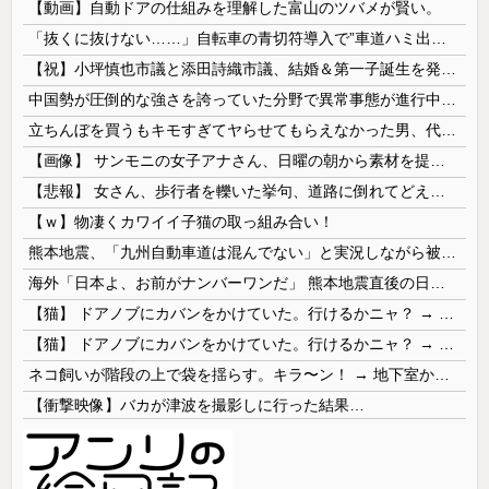
【動画】自動ドアの仕組みを理解した富山のツバメが賢い。
「抜くに抜けない……」自転車の青切符導入で”車道ハミ出し”が急増中
【祝】小坪慎也市議と添田詩織市議、結婚＆第一子誕生を発表 → ｗｗｗｗｗｗｗｗｗｗｗｗ
中国勢が圧倒的な強さを誇っていた分野で異常事態が進行中、日本勢が3人も準決勝に進む一方で中国勢が……
立ちんぼを買うもキモすぎてヤらせてもらえなかった男、代わりの足コキでまさかの大量身寸米青ｗｗｗ
【画像】 サンモニの女子アナさん、日曜の朝から素材を提供してしまう
【悲報】 女さん、歩行者を轢いた挙句、道路に倒れてどえらいことになってしまうw w w w w w w
【ｗ】物凄くカワイイ子猫の取っ組み合い！
熊本地震、「九州自動車道は混んでない」と実況しながら被災地へ向かう有名アナなどに批判殺到 全国紙記者「最新の状況をいち早く伝えることは報道機関としての責務」「情報を取り上げることには大きな意義がある」
海外「日本よ、お前がナンバーワンだ」 熊本地震直後の日本の対応のスピードに世界が衝撃
【猫】 ドアノブにカバンをかけていた。行けるかニャ？ → 猫はこうなります…
【猫】 ドアノブにカバンをかけていた。行けるかニャ？ → 猫はこうなります…
ネコ飼いが階段の上で袋を揺らす。キラ〜ン！ → 地下室からヤツが現れる…
【衝撃映像】バカが津波を撮影しに行った結果…