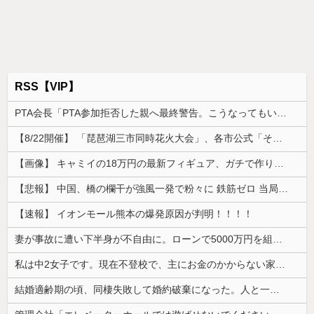
RSS【VIP】
PTA会長「PTA参加拒否した親へ最終警告。こうなってもいい？」
【8/22開催】 「琵琶湖三市同時花火大会」、各市公式「そんな花火大会は存在しない」→ 高価チケットを購入した人達がSNS阿鼻叫喚
【画像】 キャミイの18万円の最新フィギュア、ガチで作り込みがエグすぎる
【悲報】 中国、橋の欄干が強風一発で粉々に 鉄筋ゼロ 当局「接着剤でくっつけただけ」「正常で、品質問題はない」
【速報】 イオンモール熊本の爆発原因が判明！！！！
妻が事故に遭い下半身が不自由に。ローンで5000万円を組んでバリアフリーの家を建てた。だが俺には作戦があった
私は中2女子です。現在不登校で、主にお金のかからない家事を担当してます
結婚適齢期の頃、同棲失敗して婚約破棄になった。人と一緒に暮らすのが向いてないらしく、なんとかしたい...