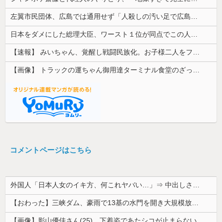
左翼市民団体、広島では通用せず「人殺しの汚い足で広島の土を踏むな！」→広島県民「お前らの方が汚いんじゃ！」「ワシらが広島県民じゃ」
日本をダメにした総理大臣、ワースト１位が同点でこの人ｗｗｗｗｗｗ
【速報】 みいちゃん、覚醒し戦闘民族化。お子様二人をフルボッコにしてしまう
【画像】 トラックの運ちゃん御用達ターミナル食堂のざっかけないオムライスｗｗｗｗｗｗｗｗｗｗ
コメントページはこちら
外国人「日本人女のイキ方、何これヤバい…」⇒ 中出しされ痙攣する姿が海外で話題に
【おわった】三峡ダム、豪雨で13基の水門を開き大規模放流開始か 下流の工場地帯に洪水流入で崩壊はじまる
【画像】影山優佳さん(25)、下着姿であたシコが止まらない