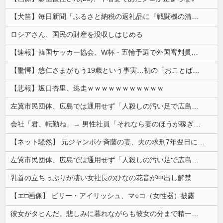
【犬笛】毎日新聞「ふるさと納税の返礼品に『戦闘機の清掃体験』」→サヨク発狂「徴兵制ガー！」…ネット「どういう論理構造を立てた結果その思考に至った...
ロシアさん、国民の財産を没収しはじめる
【速報】韓国サッカー協会、W杯・五輪予選で外国審判員や監督官を性接待！！！！
【驚愕】悠仁さまがもう19歳という事実…初の「おことば」にネット民驚嘆
【悲報】坂口杏里、逃走ｗｗｗｗｗｗｗｗｗｗｗ
左翼市民団体、広島では通用せず「人殺しの汚い足で広島の土を踏むな！」→広島県民「お前らの方が汚いんじゃ！」「ワシらが広島県民じゃ」
会社「君、転勤ね」→ 男性社員「それなら妻のほうが稼ぎいいんで辞めます」⇒ 結果・・・
【ネット騒然】 元ジャンポケ斉藤の妻、夫の求刑7年翌日にインスタ更新！その内容がガチでヤバすぎる…
左翼市民団体、広島では通用せず「人殺しの汚い足で広島の土を踏むな！」→広島県民「お前らの方が汚いんじゃ！」「ワシらが広島県民じゃ」
乳首の立ちっぷりが凄い女社長のひなの花音が中出し解禁
【エ□画像】 ビリー・アイリッシュ、マ○コ（女性器）披露
彼女がタヒんだ。悲しみに暮れながらも彼女の分まで精一杯生きようと誓った。だが実は生きていた！突撃するとふっくらした顔で大きなお腹を抱えて...