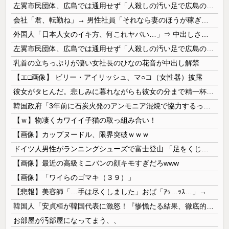
左翼市民団体、広島では通用せず「人殺しの汚い足で広島の土を踏むな！」→広島県民「お前らの方が汚いんじゃ！」「ワシらが広島県民じゃ」
会社「君、転勤ね」→ 男性社員「それなら妻のほうが稼ぎいいんで辞めます」⇒ 結果・・・
外国人「日本人女のイキ方、何これヤバい…」⇒ 中出しされ痙攣する姿が海外で話題に
左翼市民団体、広島では通用せず「人殺しの汚い足で広島の土を踏むな！」→広島県民「お前らの方が汚いんじゃ！」「ワシらが広島県民じゃ」
乳首の立ちっぷりが凄い女社長のひなの花音が中出し解禁
【エ□画像】 ビリー・アイリッシュ、マ○コ（女性器）披露
彼女がタヒんだ。悲しみに暮れながらも彼女の分まで精一杯生きようと誓った。だが実は生きていた！突撃するとふっくらした顔で大きなお腹を抱えて...
韓国政府「3年前に石炭火発のアンモニア混焼で協力するっていったけどあれ取りやめな。政権変わったし」……韓国とまともな協力ができない理由、これなんですよね
【ｗ】物凄くカワイイ子猫の取っ組み合い！
【画像】カップヌードル、限界突破ｗｗｗ
ドイツ人男性がランニングシューズで富士登山 「足をくじいて動けない」
【画像】最近の高級ミニバンの顔キモすぎだろwww
【画像】「ワイらのゴマキ（３９）」
【悲報】美容師「…手は尽くしました」おば「ｱｯ…ｯｽ…」→
韓国人「安貞桓が韓国代表に激怒！『惨憺たる結果、徹底的な刷新が必要だ』と監督や協会を痛烈批判」
お部屋が汚部屋になってまう、、