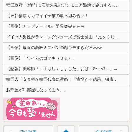
韓国政府「3年前に石炭火発のアンモニア混焼で協力するっていったけどあれ取りやめな。政権変わったし」……韓国とまともな協力ができない理由、これなんですよね
【ｗ】物凄くカワイイ子猫の取っ組み合い！
【画像】カップヌードル、限界突破ｗｗｗ
ドイツ人男性がランニングシューズで富士登山 「足をくじいて動けない」
【画像】最近の高級ミニバンの顔キモすぎだろwww
【画像】「ワイらのゴマキ（３９）」
【悲報】美容師「…手は尽くしました」おば「ｱｯ…ｯｽ…」→
韓国人「安貞桓が韓国代表に激怒！『惨憺たる結果、徹底的な刷新が必要だ』と監督や協会を痛烈批判」
お部屋が汚部屋になってまう、、
前の記事
次の記事