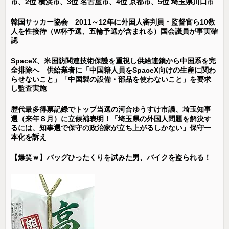
市、2位 横浜市、3位 名古屋市、4位 京都市、5位 埼玉県川口市
韓国サッカー協会 2011～12年に外国人審判員・監督官ら10数
人を性接待（W杯予選、五輪予選が含まれる）国会議員が事実確
認
SpaceX、米国防関連技術保護を重視し供給連鎖から中国系を完
全排除へ 供給業者に「中国籍人員をSpaceX向けの生産に関わ
らせないこと」「中国製の設備・部品を使わないこと」を要求
し監査実施
歴代最多得票記録でトップ当選の河合ゆうすけ市議、埼玉知事
選（来年８月）に立候補表明！「埼玉県の外国人問題を解決す
るには、知事選で保守の政治家が立ち上がるしかない」保守一
本化を訴え
【爆笑ｗ】バッグひったくりを試みた男、バイクを盗られる！