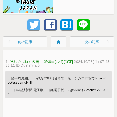
home
前の記事
次の記事
1:
それでも動く名無し 警備員[Lv.4][新芽]
2024/10/28(月) 07:43:
36.11 ID:DuYhTync0
日経平均先物、一時3万7200円台まで下落 シカゴ市場で
https://t.
co/5sszsmdNHH
— 日本経済新聞 電子版（日経電子版） (@nikkei)
October 27, 202
4