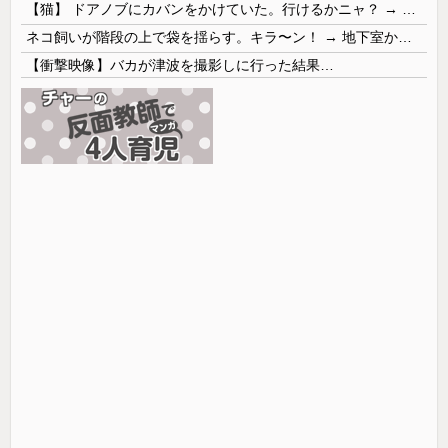
【猫】 ドアノブにカバンをかけていた。行けるかニャ？ → 猫はこうなります…
ネコ飼いが階段の上で袋を揺らす。キラ〜ン！ → 地下室からヤツが現れる…
【衝撃映像】バカが津波を撮影しに行った結果…