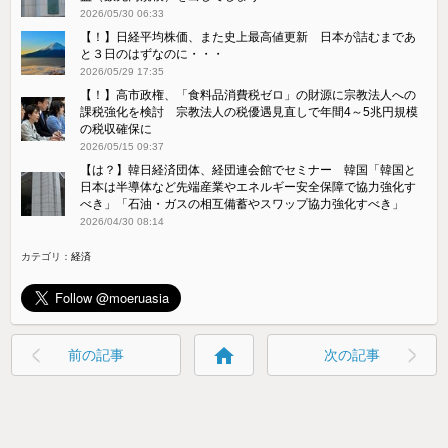
2026/05/30 06:33
【！】日経平均株価、また史上最高値更新 日本が詰むまであ
と３日のはずなのに・・・
2026/05/29 17:35
【！】高市政権、「食料品消費税ゼロ」の財源に宗教法人への
課税強化を検討 宗教法人の税優遇見直しで年間4～5兆円規模
の税収確保に
2026/05/15 09:37
【は？】韓日経済団体、経団連会館でセミナー 韓国「韓国と
日本は半導体など先端産業やエネルギー安全保障で協力強化す
べき」「石油・ガスの相互備蓄やスワップ協力強化すべき」
2026/04/30 08:14
カテゴリ：
経済
home
前の記事
次の記事