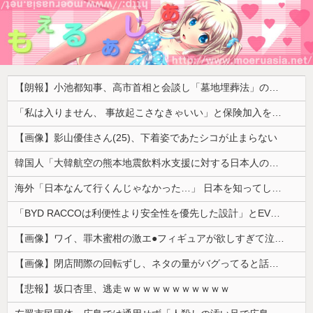
【朗報】小池都知事、高市首相と会談し「墓地埋葬法」の改正を要請 国と都が連携し民間への指導強化を進める方向で一致
「私は入りません、 事故起こさなきゃいい」と保険加入を勧められた推し活民が反発、保険代が勿体無いし事故起こしたとして……
【画像】影山優佳さん(25)、下着姿であたシコが止まらない
韓国人「大韓航空の熊本地震飲料水支援に対する日本人の反応をご覧ください・・・」→「」
海外「日本なんて行くんじゃなかった…」 日本を知ってしまったディズニー信者、帰国後『本家』に失望する事態に
「BYD RACCOは利便性より安全性を優先した設計」とEV推進派がスカスカ構造を絶賛、これがRACCOの一番の特徴よな
【画像】ワイ、罪木蜜柑の激エ●フィギュアが欲しすぎて泣く・・・・・・
【画像】閉店間際の回転ずし、ネタの量がバグってると話題にｗｗｗｗｗ
【悲報】坂口杏里、逃走ｗｗｗｗｗｗｗｗｗｗｗ