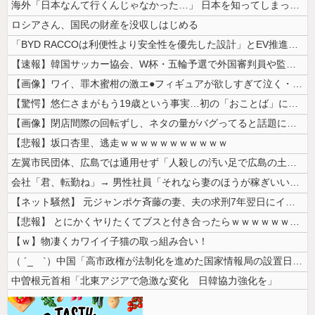
海外「日本なんて行くんじゃなかった…」 日本を知ってしまったディズニー...
ロシアさん、国民の財産を没収しはじめる
「BYD RACCOは利便性より安全性を優先した設計」とEV推進派がス...
【速報】韓国サッカー協会、W杯・五輪予選で外国審判員や監督官を性接待！...
【画像】ワイ、罪木蜜柑の激エ●フィギュアが欲しすぎて泣く・・・・・・
【驚愕】悠仁さまがもう19歳という事実…初の「おことば」にネット民驚嘆
【画像】閉店間際の回転ずし、ネタの量がバグってると話題にｗｗｗｗｗ
【悲報】坂口杏里、逃走ｗｗｗｗｗｗｗｗｗｗｗ
左翼市民団体、広島では通用せず「人殺しの汚い足で広島の土を踏むな！」→...
会社「君、転勤ね」→ 男性社員「それなら妻のほうが稼ぎいいんで辞めます...
【ネット騒然】 元ジャンポケ斉藤の妻、夫の求刑7年翌日にインスタ更新！...
【悲報】 とにかくヤりたくてブスと付き合ったらｗｗｗｗｗｗｗｗｗｗｗｗ...
【ｗ】物凄くカワイイ子猫の取っ組み合い！
（ ´_ゝ`）中国「高市政権が法制化を進めた国家情報局の設置日が7月3...
中曽根元首相「北東アジアで急激な変化 日韓協力強化を」