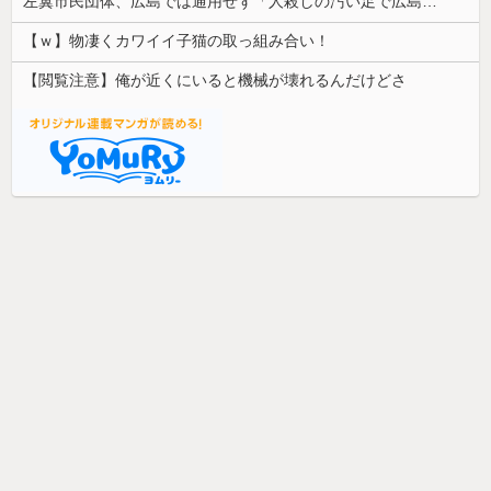
左翼市民団体、広島では通用せず「人殺しの汚い足で広島の土を踏むな！」→広島県民「お前らの方が汚いんじゃ！」「ワシらが広島県民じゃ」
【ｗ】物凄くカワイイ子猫の取っ組み合い！
【閲覧注意】俺が近くにいると機械が壊れるんだけどさ