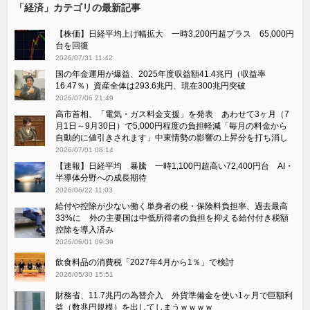
「経済」カテゴリの最新記事
【株価】日経平均上げ幅拡大 一時3,200円超プラス 65,000円
台を回復
2026/07/31 11:42
国の年金運用が爆益、2025年度収益額41.4兆円（収益率
16.47％）資産全体は293.6兆円、現在300兆円突破
2026/07/06 21:49
高市首相、「電気・ガス料金支援」を発表 あわせて3ヶ月（7
月1日～9月30日）で5,000円程度の負担軽減「毎月の料金から
自動的に値引きされます」中東情勢の影響の上昇分を打ち消し
2026/07/01 08:14
【速報】日経平均 暴騰 一時1,100円超高い72,400円台 AI・
半導体分野への成長期待
2026/06/22 11:03
給付や控除が少ない働く単身者の税・保険料負担率、過去最高
33%に 外の主要国は中低所得者の負担を抑える給付付き税額
控除を導入済み
2026/06/01 09:39
飲食料品の消費税「2027年4月から1％」で検討
2026/05/30 15:51
財務省、11.7兆円の為替介入 外貨準備金を使い1ヶ月で巨額利
益（数兆円規模）を出してしまうｗｗｗｗ