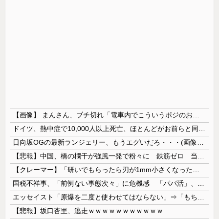
【画像】 まんさん、ブチ切れ「電車内でこういうポジのおじ、ガチでイラネ」→
ドイツ、熱中症で10,000人以上死亡、ほとんどがお前らと同年代で若者は元気💪
日向坂OGの最新ランジェリー、もうエグいだろ・・・(画像どーん)
【悲報】中国、橋の欄干が強風一発で粉々に 鉄筋ゼロ 当局「接着剤でくっつけただけ」「正常で、品質問題はない」
【クレーマー】「研いでもらったら刃が1mm小さくなった」 刃物店「刃の欠けを直して研ぎ上げる以上、物理的に鉄が削れてサイズが変わるのは当たり前な...
国税不祥事、「前例ない事態次々」に危機感 「パパ活」、情報漏えいも
エッセイスト「原爆を二度と使わせてはならない」⇒「もちろん中国の核も非難する？」⇒「中国の核は綺麗な核！」
【悲報】坂口杏里、逃走ｗｗｗｗｗｗｗｗｗｗｗ