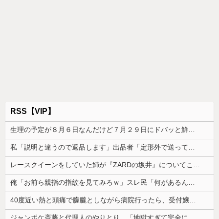
RSS【VIP】
生理の予定が８月６日なんだけど７月２９日にドバッと鮮血でたから生理かな？って思ったのよね
私「説明と違うので返品します」出品者「定形外で送ってください」→指示通り返送した7日後、とんでもない連絡が…
レースクイーンをしていた姉が『ZARDの坂井』についてこう言っていた
俺「お前ら親指の指紋を見てみろｗ」スレ民「何があるんだ？」→見た瞬間、思わず笑ってしまう人が続出して…
40度近い熱と頭痛で朦朧としながら病院行ったら、受付嬢が「予約のない人は診ません」と拒否された。タクシーを呼ぶための電話も貸してくれず...
ジャンポケ斎藤と代理人のやりとり、「地獄すぎて完全にコントになってる……」と衝撃を受ける人が続出中