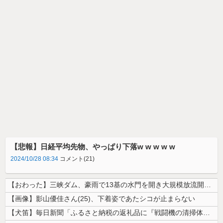
【悲報】日経平均先物、やっぱり下落w w w w w
2024/10/28 08:34
コメント(21)
【おわった】三峡ダム、豪雨で13基の水門を開き大規模放流開始か 下流の...
【画像】影山優佳さん(25)、下着姿であたシコが止まらない
【犬笛】毎日新聞「ふるさと納税の返礼品に『戦闘機の清掃体験』」→サヨク...