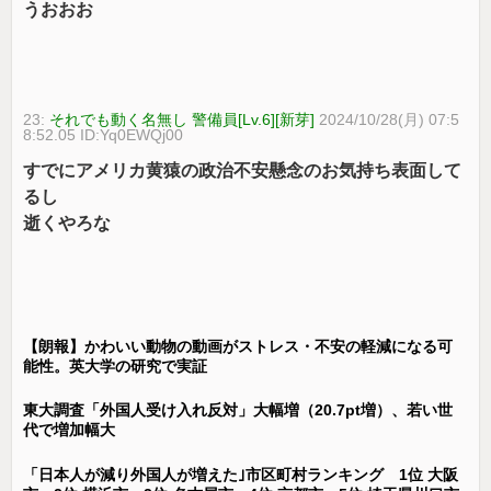
うおおお
23:
それでも動く名無し 警備員[Lv.6][新芽]
2024/10/28(月) 07:5
8:52.05 ID:Yq0EWQj00
すでにアメリカ黄猿の政治不安懸念のお気持ち表面して
るし
逝くやろな
【朗報】かわいい動物の動画がストレス・不安の軽減になる可
能性。英大学の研究で実証
東大調査「外国人受け入れ反対」大幅増（20.7pt増）、若い世
代で増加幅大
「日本人が減り外国人が増えた｣市区町村ランキング 1位 大阪