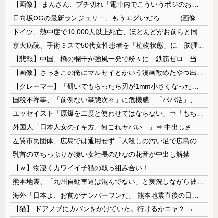
【画像】 まんさん、ブチ切れ「電車内でこういうポジのおじ、ガチでイラネ」→
日向坂OGの最新ランジェリー、もうエグいだろ・・・(画像どーん)
ドイツ、熱中症で10,000人以上死亡、ほとんどがお前らと同年代で若者は元気💪
京大病院、手術ミスで50代女性患者を「植物状態」に 脳腫瘍摘出手術で腫瘍の無い部位を摘出してしまう
【悲報】中国、橋の欄干が強風一発で粉々に 鉄筋ゼロ 当局「接着剤でくっつけただけ」「正常で、品質問題はない」
【画像】さっきこの俺にマルセイとかいう漫画勧めたやつ出てこいや！ｗｗｗｗｗ
【クレーマー】「研いでもらったら刃が1mm小さくなった」 刃物店「刃の欠けを直して研ぎ上げる以上、物理的に鉄が削れてサイズが変わるのは当たり前な...
国税不祥事、「前例ない事態次々」に危機感 「パパ活」、情報漏えいも
エッセイスト「原爆を二度と使わせてはならない」⇒「もちろん中国の核も非難する？」⇒「中国の核は綺麗な核！」
外国人「日本人女のイキ方、何これヤバい…」⇒ 中出しされ痙攣する姿が海外で話題に
左翼市民団体、広島では通用せず「人殺しの汚い足で広島の土を踏むな！」→広島県民「お前らの方が汚いんじゃ！」「ワシらが広島県民じゃ」
乳首の立ちっぷりが凄い女社長のひなの花音が中出し解禁
【ｗ】物凄くカワイイ子猫の取っ組み合い！
熊本地震、「九州自動車道は混んでない」と実況しながら被災地へ向かう有名アナなどに批判殺到 全国紙記者「最新の状況をいち早く伝えることは報道機関としての責務」「情報を取り上げることには大きな意義がある」
海外「日本よ、お前がナンバーワンだ」 熊本地震直後の日本の対応のスピードに世界が衝撃
【猫】 ドアノブにカバンをかけていた。行けるかニャ？ → 猫はこうなります…