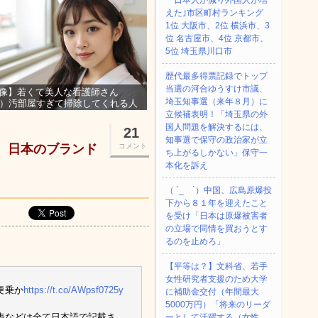
「日本人が減り外国人が増
えた｣市区町村ランキング
1位 大阪市、2位 横浜市、3
位 名古屋市、4位 京都市、
5位 埼玉県川口市
歴代最多得票記録でトップ
当選の河合ゆうすけ市議、
像】若くて美人な看護師さん
埼玉知事選（来年８月）に
3）汚部屋すぎて掃除してくれる人
集ｗｗｗ
立候補表明！「埼玉県の外
国人問題を解決するには、
21
知事選で保守の政治家が立
造、日本のブランド
コメント
ち上がるしかない」保守一
本化を訴え
（ ´_ゝ`）中国、広島原爆投
下から８１年を迎えたこと
を受け「日本は原爆被害者
の立場で同情を買おうとす
るのを止めろ」
【平等は？】文科省、若手
女性研究者支援のため大学
便乗か
https://t.co/AWpsf0725y
に補助金交付（年間最大
5000万円）「将来のリーダ
表などは全て日本語で記載さ
ーとして活躍する（女性