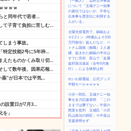
（一般人）、辺野古沖事故
について「玉城デニー知事
の責任ではないが、不幸な
出来事を悪宣伝に利用する
人がいる」
太陽光発電所で、銅線およ
そ2.2トン（時価およそ330
万円相当）盗んだなど、ベ
トナム国籍（無職）２人逮
捕、盗まれた銅線の半分は
すでに売却 富山で「金属
盗対策法違反（去年9月施
行）」による検挙は初
れいわ新選組、公式グッズ
半額セールｗｗｗｗ
小沢一郎氏、玉城デニー知
事を全力応援表明 「この
ままでは勝てない」中道の
態度を批判 玉城氏「小沢
氏は政治の師匠」※中道は
支援表明せず