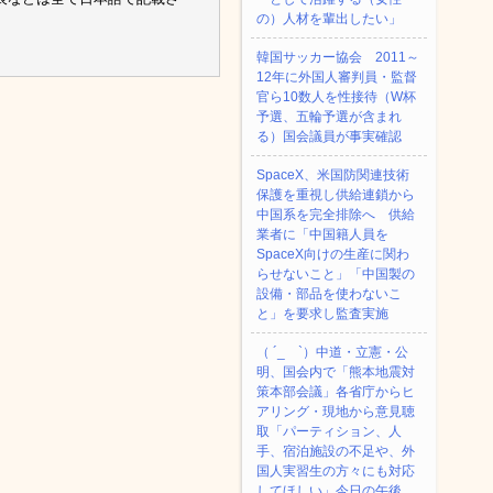
の）人材を輩出したい」
韓国サッカー協会 2011～
12年に外国人審判員・監督
官ら10数人を性接待（W杯
予選、五輪予選が含まれ
る）国会議員が事実確認
SpaceX、米国防関連技術
保護を重視し供給連鎖から
中国系を完全排除へ 供給
業者に「中国籍人員を
SpaceX向けの生産に関わ
らせないこと」「中国製の
設備・部品を使わないこ
と」を要求し監査実施
（ ´_ゝ`）中道・立憲・公
明、国会内で「熊本地震対
策本部会議」各省庁からヒ
アリング・現地から意見聴
取「パーティション、人
手、宿泊施設の不足や、外
国人実習生の方々にも対応
してほしい」今日の午後、