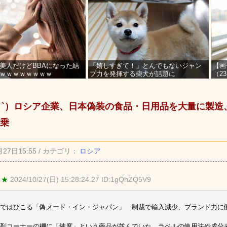
美人だけどBBAになった結
「嬉しすぎて！」とんでもないジャン
【画
ｗｗｗｗｗｗｗｗ
プ力を発揮する柴犬が話題に
（2
を募
_ゝ`）ロシア企業、日本偽装の食品・日用品を大量に製
乗
月27日15:55 / カテゴリ：
ロシア
 ★
2024/10/27(日) 15:28:24.27 ID:1gQhZQ5V9
ではびこる「偽メード・イン・ジャパン」 制裁で輸入減少、ブランド力に
剤コーナーの棚に「純度」という商品が並んでいた。ラベルの使用法や成分