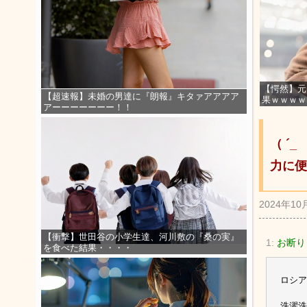
【愕然】元
【超速報】未婚の男達に『朗報』キタァアアアア
果ｗｗｗｗ
アーーーーーーー！！
（ ´
力に便
2024年10
【衝撃】世田谷の小学生達、河川敷の『桑の実』
1:
お断り
を食べた結果・・・・
ロシア
洗濯洗