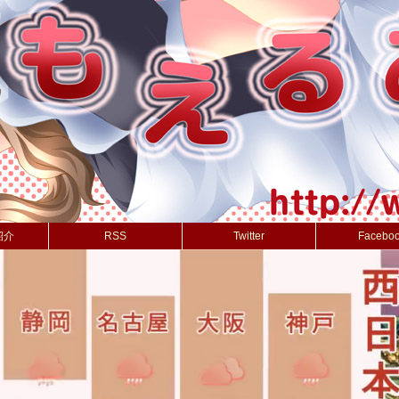
紹介
RSS
Twitter
Facebo