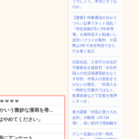
うでしょう。本当にそうな
のか」
【重要】時事通信の分かり
づらい記事でネット混乱！
「特定技能2号に5年枠登
場」を移民拡大と勘違いし
反対パブコメが殺到 ※実
際は3年で永住申請できた
穴を塞ぐ改正
日経社説、入管庁の永住許
可厳格化を猛批判「永住外
国人の生活保護受給をなく
す目的、外国人の意欲をそ
がないか懸念」「外国人を
一時的な労働力ではなく、
処遇改善などで定着を後押
しすべき」
東大調査「外国人受け入れ
反対」大幅増（20.7pt
増）、若い世代で増加幅大
デニー支援の小沢一郎氏