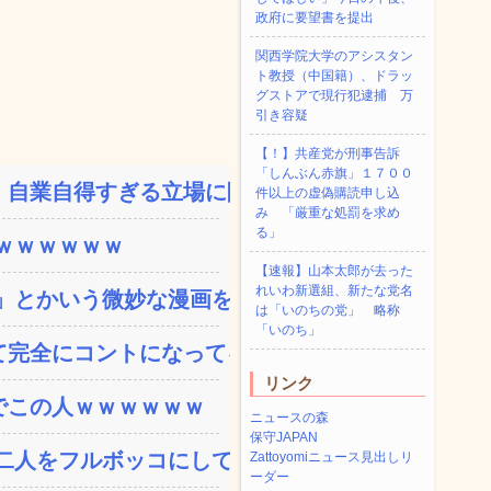
政府に要望書を提出
関西学院大学のアシスタン
ト教授（中国籍）、ドラッ
グストアで現行犯逮捕 万
引き容疑
【！】共産党が刑事告訴
「しんぶん赤旗」１７００
自業自得すぎる立場に陥っ...
件以上の虚偽購読申し込
み 「厳重な処罰を求め
る」
ｗｗｗｗｗｗ
【速報】山本太郎が去った
れいわ新選組、新たな党名
とかいう微妙な漫画を巻...
は「いのちの党」 略称
「いのち」
完全にコントになってる…...
リンク
でこの人ｗｗｗｗｗｗ
ニュースの森
保守JAPAN
人をフルボッコにしてし...
Zattoyomiニュース見出しリ
ーダー