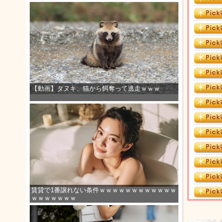
【動画】タヌキ、猫から餌奪って逃走ｗｗｗ
賃貸で1番譲れない条件ｗｗｗｗｗｗｗｗｗｗｗｗ
ｗｗｗｗｗｗｗ