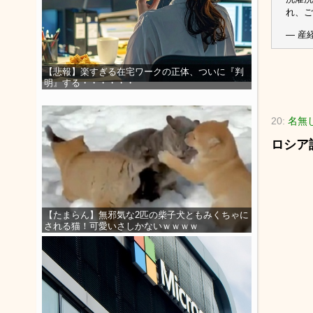
れ、ご
— 産経
【悲報】楽すぎる在宅ワークの正体、ついに『判
明』する・・・・・・
20:
名無
ロシア語
【たまらん】無邪気な2匹の柴子犬ともみくちゃに
される猫！可愛いさしかないｗｗｗｗ