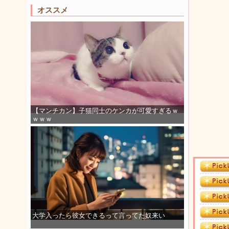
オススメ
【マンチカン】子猫同士のケンカが可愛すぎるｗ
ｗｗｗ
大学入ったら彼女できるって言ってた奴来い