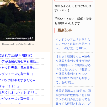
今年もよろしくおねがいしま
す(´・ω・`)
手洗い・うがい・睡眠・栄養
もお願いいたします
最新記事
インドネシアに「ドラえも
ん」という名前の市民が16
Powered by 
GliaStudios
人、「のび太」は181人
【えｗ】韓国サッカー協会
Mute
が外国人審判を性接待疑惑
→ 韓国ネットに動揺広がる
「信じられない」「要求し
た外国人審判もおかしい」
「韓国以外の国にも要求し
ているのでは」
社民党 福島みずほ党首、国
旗損壊罪に危機感「お子様
ランチの日の丸は折っても
破っても処罰されない、 ど