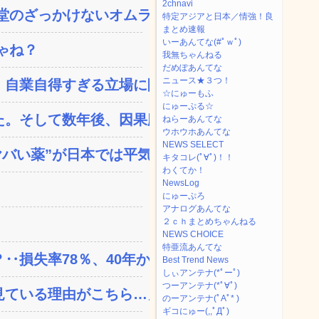
2chnavi
のざっかけないオムライ...
特定アジアと日本／情強！良
まとめ速報
いーあんてな(#ﾟｗﾟ)
ゃね？
我無ちゃんねる
だめぽあんてな
ニュース★３つ！
自業自得すぎる立場に陥っ...
☆にゅーもふ
にゅーぷる☆
。そして数年後、因果応報...
ねらーあんてな
ウホウホあんてな
NEWS SELECT
い薬”が日本では平気...
キタコレ(ﾟ∀ﾟ)！！
わくてか！
NewsLog
にゅーぷろ
アナログあんてな
２ｃｈまとめちゃんねる
NEWS CHOICE
特亜流あんてな
失率78％、40年か...
Best Trend News
しぃアンテナ(*ﾟーﾟ)
つーアンテナ(*ﾟ∀ﾟ)
ている理由がこちら…」→...
のーアンテナ(ﾟAﾟ* )
ギコにゅー(,,ﾟДﾟ)