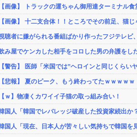
【画像】 トラックの運ちゃん御用達ターミナル食堂
【画像】 十二支合体！！ところでその前足、猫じ
視聴者に嫌がられる番組ばかり作ったフジテレビ、
飲み屋でケンカした相手をコロした男の弁護をした
【警告】 医師「米国では”ヘロインと同じくらいヤバ
【悲報】 夏のピーク、もう終わってたｗｗｗｗｗ
【ｗ】物凄くカワイイ子猫の取っ組み合い！
韓国人「韓国でレバレッジ破産した投資家続出か？‥損
韓国人「現在、日本人が苦々しい気持ちで韓国を見