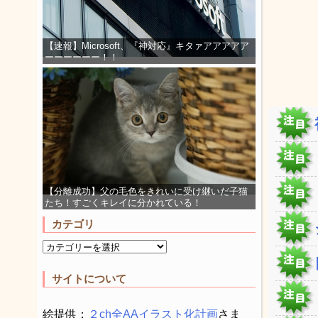
【速報】Microsoft、『神対応』キタァアアアアア
ーーーーーー！！
【分離成功】父の毛色をきれいに受け継いだ子猫
たち！すごくキレイに分かれている！
カテゴリ
サイトについて
絵提供：
２ch全AAイラスト化計画
さま