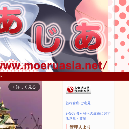
ok
詳しく見る
arrow_forward_ios
首相官邸 ご意見
e-Gov 各府省への政策に関す
る意見・要望
管理人より