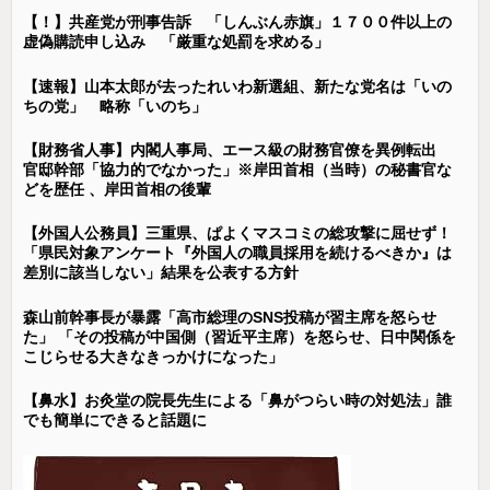
【！】共産党が刑事告訴 「しんぶん赤旗」１７００件以上の
虚偽購読申し込み 「厳重な処罰を求める」
【速報】山本太郎が去ったれいわ新選組、新たな党名は「いの
ちの党」 略称「いのち」
【財務省人事】内閣人事局、エース級の財務官僚を異例転出
官邸幹部「協力的でなかった」※岸田首相（当時）の秘書官な
どを歴任 、岸田首相の後輩
【外国人公務員】三重県、ぱよくマスコミの総攻撃に屈せず！
「県民対象アンケート『外国人の職員採用を続けるべきか』は
差別に該当しない」結果を公表する方針
森山前幹事長が暴露「高市総理のSNS投稿が習主席を怒らせ
た」 「その投稿が中国側（習近平主席）を怒らせ、日中関係を
こじらせる大きなきっかけになった」
【鼻水】お灸堂の院長先生による「鼻がつらい時の対処法」誰
でも簡単にできると話題に