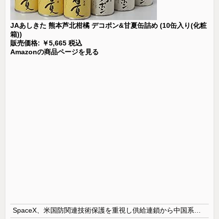
JAあしきた 熊本芦北柑橘 デコポン&甘夏缶詰め (10缶入り(化粧
箱))
販売価格: ￥5,665 税込
Amazonの商品ページを見る
SpaceX、米国防関連技術保護を重視し供給連鎖から中国系を完全排除へ 供給業者に「中国籍人員をSpaceX向けの生産に関わらせないこと」「中国製の設備・部品を使わないこと」を要求し監査実施