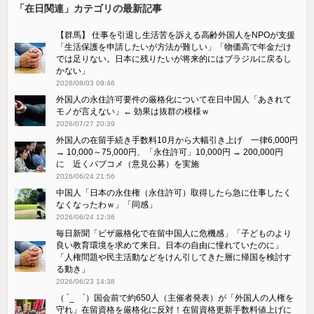
「在日関連」カテゴリの最新記事
【群馬】 仕事を引退し生活苦を訴える高齢外国人をNPOが支援
「生活保護を申請したいが方法が難しい」「物価高で年金だけ
では足りない。日本に残りたいが将来的にはブラジルに戻るし
かない」
2026/08/03 09:46
外国人の永住許可要件の厳格化について在日中国人「あきれて
モノが言えない」← 効果は抜群の模様ｗ
2026/07/27 20:39
外国人の在留手続き手数料10月から大幅引き上げ 一律6,000円
→ 10,000～75,000円、「永住許可」10,000円 → 200,000円
に 近くパブコメ（意見公募）を実施
2026/06/24 21:56
中国人「日本の永住権（永住許可）取得したら急に仕事したく
なくなったわｗ」「同感」
2026/06/24 12:36
毎日新聞「ビザ厳格化で在留中国人に危機感」「子どものより
良い教育環境を求めて来日。日本の自由に憧れていたのに」
「人権問題や民主活動などをけん引してきた層に帰国を検討す
る動き」
2026/06/23 14:38
（ ´_ゝ`）国会前で約650人（主催者発表）が「外国人の人権を
守れ」在留資格を厳格化に反対！在留資格更新手数料値上げに