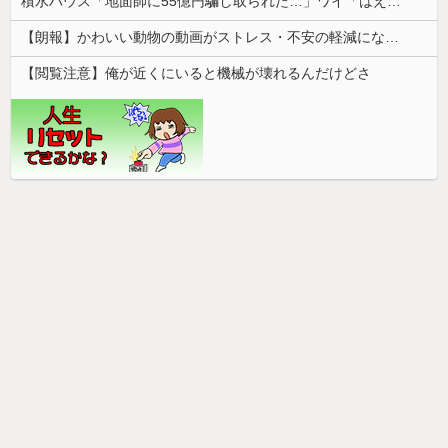
積水ハウス「地面師に55億円騙し取られた…」ワイ「はえーかわいそう…会社滅茶苦茶やろなぁ」→
【朗報】かわいい動物の動画がストレス・不安の軽減になる可能性。英大学の研究で実証
【閲覧注意】俺が近くにいると機械が壊れるんだけどさ