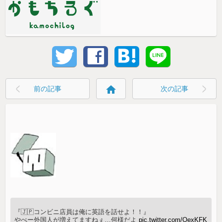
home
前の記事
次の記事
『🇯🇵コンビニ店員は俺に英語を話せよ！！』
やべー外国人が増えてますねぇ…何様だよ
pic.twitter.com/OexKFK