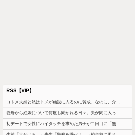
RSS【VIP】
コトメ夫婦と私はトメが施設に入るのに賛成。なのに、介護を一切しない夫だけがそれに反対して...
義母から妊娠について何度も聞かれる日々。夫が間に入ってくれたものの、状況はさらに悪化して…
初デートで女性にハイタッチを求めた男子が二回目に「無理」と言われたらしい。
生徒「犬がいる！」先生「警察を呼べ！」→校舎前に現れた猛犬で大騒ぎになる中、ある教師が意外な行動に出て…