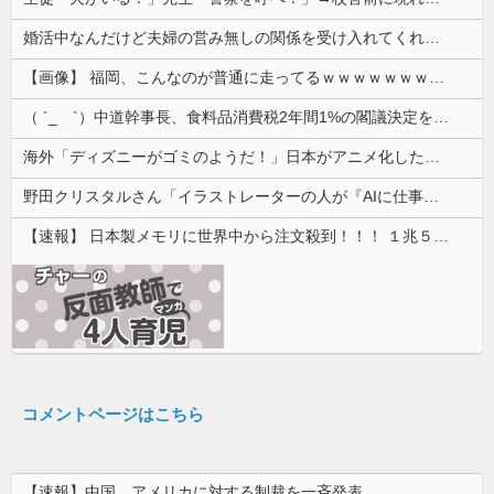
婚活中なんだけど夫婦の営み無しの関係を受け入れてくれる男性が全然いない
【画像】 福岡、こんなのが普通に走ってるｗｗｗｗｗｗｗｗｗｗｗｗｗｗｗｗｗｗｗｗｗｗｗｗｗｗｗｗｗｗｗｗｗｗｗｗｗｗｗｗ
（ ´_ゝ`）中道幹事長、食料品消費税2年間1%の閣議決定を批判 → 記者「中道改革連合は食料品消費税ゼロを公約に掲げていたが？」→ 階猛氏「
海外「ディズニーがゴミのようだ！」日本がアニメ化した米人気SF作品に絶賛の声が殺到中
野田クリスタルさん「イラストレーターの人が『AIに仕事を奪われる』って言ってるけど、あなた達は"仕事を奪う側"じゃない？」
【速報】 日本製メモリに世界中から注文殺到！！！ １兆５０００億円で工場増築へ
コメントページはこちら
【速報】中国、アメリカに対する制裁を一斉発表