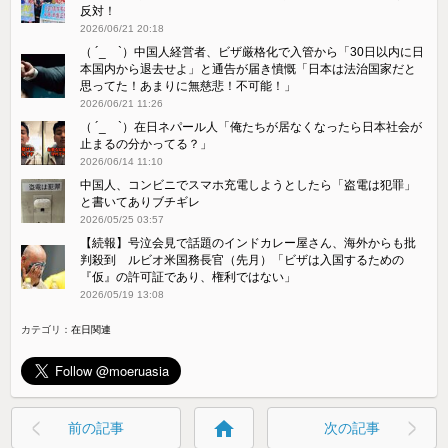
反対！
2026/06/21 20:18
（ ´_ゝ`）中国人経営者、ビザ厳格化で入管から「30日以内に日
本国内から退去せよ」と通告が届き憤慨「日本は法治国家だと
思ってた！あまりに無慈悲！不可能！」
2026/06/21 11:26
（ ´_ゝ`）在日ネパール人「俺たちが居なくなったら日本社会が
止まるの分かってる？」
2026/06/14 11:10
中国人、コンビニでスマホ充電しようとしたら「盗電は犯罪」
と書いてありブチギレ
2026/05/25 03:57
【続報】号泣会見で話題のインドカレー屋さん、海外からも批
判殺到 ルビオ米国務長官（先月）「ビザは入国するための
『仮』の許可証であり、権利ではない」
2026/05/19 13:08
カテゴリ：
在日関連
home
前の記事
次の記事