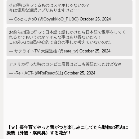
その手に持ってるものはスマホじゃないの？
今は優秀な通訳アプリありますけど･･･
— OoゆっきoO (@OoyukkioO_PUBG)
October 25, 2024
お前らの国に行って日本語で話しかけたら日本語で返事をしてく
れるとでもいうのか？そんな事はあり得ないだろ！
この外人は自己中心的で自分の事しか考えていないのだ。
— サテライトTV 大森道雄 (@sate_tv)
October 25, 2024
アメリカ行った時のコンビニ店員はどこも英語だったけどなw
— -Re・ACT- (@ReReact611)
October 25, 2024
【ｗ】長年育てやっと蕾がつき楽しみにしてたら動物の死肉に
擬態（外観・腐肉臭）する花が！