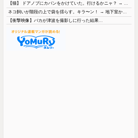
【猫】 ドアノブにカバンをかけていた。行けるかニャ？ → 猫はこうなります…
ネコ飼いが階段の上で袋を揺らす。キラ〜ン！ → 地下室からヤツが現れる…
【衝撃映像】バカが津波を撮影しに行った結果…