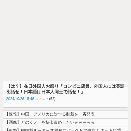
【は？】在日外国人お怒り「コンビニ店員、外国人には英語
を話せ！日本語は日本人同士で話せ！」
2024/10/26 15:48
コメント(52)
【速報】中国、アメリカに対する制裁を一斉発表
【画像】どのくノ一を快楽責めしたいｗｗｗｗｗ
【衝撃】中国製ルーター20機種にバックドア発見！ ネットに繋ぐだけで3...