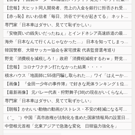
【悲報】大ヒット同人開発者、売上の入金を銀行に拒否され受け取れず、多額...
【赤っ恥】れいわ信者「毎日、渋谷でデモが起きてる」 ネット「参加者の少...
専門家「日本車はダサい、見てて恥ずかしい」
「安物買いの銭失いだったねぇ」とインドネシア高速鉄道の最終処分に日本側...
海外「日本なんて行くんじゃなかった…」 日本を知ってしまったディズニー...
韓国警察、大韓サッカー協会を家宅捜索 代表監督選考巡り
野党「消費税を減税しろ！」政府「消費税減税するわｗ」野党「消費税を減税...
【悲報】 コロナワクチン打たなかった結果・・・・
積水ハウス「地面師に55億円騙し取られた…」ワイ「はえーかわいそう…会...
【画像】 『金田一少年の事件簿』で好きな死体ランキング１位がこちら！
【最新画像】 元バレー代表・狩野舞子(38)の現在がいくらなんでも即ハ...
専門家「日本車はダサい、見てて恥ずかしい」
【朗報】かわいい動物の動画がストレス・不安の軽減になる可能性。英大学の...
（ ´_ゝ`）中国「高市政権が法制化を進めた国家情報局の設置日が7月3...
中曽根元首相「北東アジアで急激な変化 日韓協力強化を」