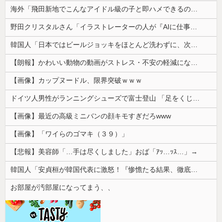
海外「飛田新地でこんなアイドル級の子と即ハメできるのかよ」⇒ 晒された無修正動画がコチラ
野田クリスタルさん「イラストレーターの人が『AIに仕事を奪われる』って言ってるけど、あなた達は"仕事を奪う側"じゃない？」
韓国人「日本ではビールジョッキをほとんど洗わずに、次の客に出すんだ！ これが証拠の映像だ!!」……あー、なるほどですねー。韓国には「アレ」がないんだ？
【朗報】かわいい動物の動画がストレス・不安の軽減になる可能性。英大学の研究で実証
【画像】カップヌードル、限界突破ｗｗｗ
ドイツ人男性がランニングシューズで富士登山 「足をくじいて動けない」
【画像】最近の高級ミニバンの顔キモすぎだろwww
【画像】「ワイらのゴマキ（３９）」
【悲報】美容師「…手は尽くしました」おば「ｱｯ…ｯｽ…」→
韓国人「安貞桓が韓国代表に激怒！『惨憺たる結果、徹底的な刷新が必要だ』と監督や協会を痛烈批判」
お部屋が汚部屋になってまう、、