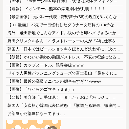
【画像】 『金田一少年の事件簿』で好きな死体ランキング１位がこちら！
【速報】 イオンモール熊本の爆発原因が判明！！！！
【最新画像】 元バレー代表・狩野舞子(38)の現在がいくらなんでも即ハボすぎる！
【エ□漫画】 バ先で一目惚れしたダウナー女店長のエ●チなサービスで給料0円…！弱点チクビ責めでイカせまくってわからせる…！
海外「飛田新地でこんなアイドル級の子と即ハメできるのかよ」⇒ 晒された無修正動画がコチラ
野田クリスタルさん「イラストレーターの人が『AIに仕事を奪われる』って言ってるけど、あなた達は"仕事を奪う側"じゃない？」
韓国人「日本ではビールジョッキをほとんど洗わずに、次の客に出すんだ！ これが証拠の映像だ!!」……あー、なるほどですねー。韓国には「アレ」がないんだ？
【朗報】かわいい動物の動画がストレス・不安の軽減になる可能性。英大学の研究で実証
【画像】カップヌードル、限界突破ｗｗｗ
ドイツ人男性がランニングシューズで富士登山 「足をくじいて動けない」
【画像】最近の高級ミニバンの顔キモすぎだろwww
【画像】「ワイらのゴマキ（３９）」
【悲報】美容師「…手は尽くしました」おば「ｱｯ…ｯｽ…」→
韓国人「安貞桓が韓国代表に激怒！『惨憺たる結果、徹底的な刷新が必要だ』と監督や協会を痛烈批判」
お部屋が汚部屋になってまう、、