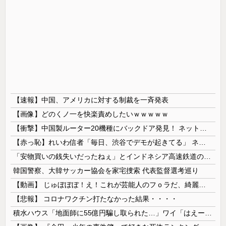
【速報】中国、アメリカに対する制裁を一斉発表
【画像】どのくノ一を快楽責めしたいｗｗｗｗｗ
【衝撃】中国製ルーター20機種にバックドア発見！ ネットに繋ぐだけで35秒ごとに中国のサーバーと通信
【赤っ恥】れいわ信者「毎日、渋谷でデモが起きてる」 ネット「参加者の少なさを隠すために通行人に混じってるのリプ欄でバラされてて草」
「安物買いの銭失いだったねぇ」とインドネシア高速鉄道の最終処分に日本側騒然、国家予算は使わないというと何が財源なんだ？
韓国警察、大韓サッカー協会を家宅捜索 代表監督選考巡り
【動画】 じゅぼぼぼ！え！これが芸能人のフｏラだ、綺麗な顔とお口でこんなことしているだ 笑
【悲報】 コロナワクチン打たなかった結果・・・・
積水ハウス「地面師に55億円騙し取られた…」ワイ「はえーかわいそう…会社滅茶苦茶やろなぁ」→