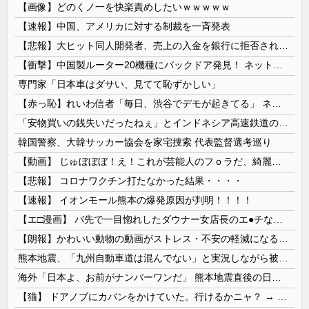
【画像】どのくノ一を快楽責めしたいｗｗｗｗｗ
【速報】中国、アメリカに対する制裁を一斉発表
【悲報】大ヒット同人開発者、売上の入金を銀行に拒否され受け取れず、多額の納税義務だけが残るｗｗｗｗｗ
【衝撃】中国製ルーター20機種にバックドア発見！ ネットに繋ぐだけで35秒ごとに中国のサーバーと通信
専門家「日本車はダサい、見てて恥ずかしい」
【赤っ恥】れいわ信者「毎日、渋谷でデモが起きてる」 ネット「参加者の少なさを隠すために通行人に混じってるのリプ欄でバラされてて草」
「安物買いの銭失いだったねぇ」とインドネシア高速鉄道の最終処分に日本側騒然、国家予算は使わないというと何が財源なんだ？
韓国警察、大韓サッカー協会を家宅捜索 代表監督選考巡り
【動画】 じゅぼぼぼ！え！これが芸能人のフｏラだ、綺麗な顔とお口でこんなことしているだ 笑
【悲報】 コロナワクチン打たなかった結果・・・・
【速報】 イオンモール熊本の爆発原因が判明！！！！
【エ□漫画】 バ先で一目惚れしたダウナー女店長のエ●チなサービスで給料0円…！弱点チクビ責めでイカせまくってわからせる…！
【朗報】かわいい動物の動画がストレス・不安の軽減になる可能性。英大学の研究で実証
熊本地震、「九州自動車道は混んでない」と実況しながら被災地へ向かう有名アナなどに批判殺到 全国紙記者「最新の状況をいち早く伝えることは報道機関としての責務」「情報を取り上げることには大きな意義がある」
海外「日本よ、お前がナンバーワンだ」 熊本地震直後の日本の対応のスピードに世界が衝撃
【猫】 ドアノブにカバンをかけていた。行けるかニャ？ → 猫はこうなります…