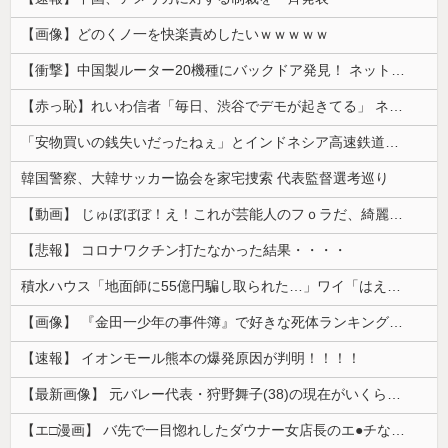
【画像】どのくノ一を快楽責めしたいｗｗｗｗｗ
【衝撃】中国製ルーター20機種にバックドア発見！ ネットに繋ぐだけで35秒ごとに中国のサーバーと通信
【赤っ恥】れいわ信者「毎日、渋谷でデモが起きてる」 ネット「参加者の少なさを隠すために通行人に混じってるのリプ欄でバラされてて草」
「安物買いの銭失いだったねぇ」とインドネシア高速鉄道の最終処分に日本側騒然、国家予算は使わないというと何が財源なんだ？
韓国警察、大韓サッカー協会を家宅捜索 代表監督選考巡り
【動画】 じゅぼぼぼ！え！これが芸能人のフｏラだ、綺麗な顔とお口でこんなことしているだ 笑
【悲報】 コロナワクチン打たなかった結果・・・・
積水ハウス「地面師に55億円騙し取られた…」ワイ「はえーかわいそう…会社滅茶苦茶やろなぁ」→
【画像】 『金田一少年の事件簿』で好きな死体ランキング１位がこちら！
【速報】 イオンモール熊本の爆発原因が判明！！！！
【最新画像】 元バレー代表・狩野舞子(38)の現在がいくらなんでも即ハボすぎる！
【エ□漫画】 バ先で一目惚れしたダウナー女店長のエ●チなサービスで給料0円…！弱点チクビ責めでイカせまくってわからせる…！