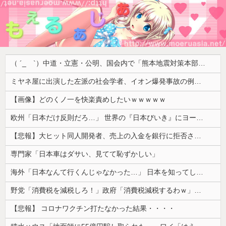
（ ´_ゝ`）中道・立憲・公明、国会内で「熊本地震対策本部会議」各省庁からヒアリング・現地から意見聴取「パーティション、人手、宿泊施設の不足や、外国人実習生の方々にも対応してほしい」今日の午後、政府に要望書を提出
ミヤネ屋に出演した左派の社会学者、イオン爆発事故の例のテナントに理解を示して……
【画像】どのくノ一を快楽責めしたいｗｗｗｗｗ
欧州「日本だけ反則だろ…」 世界の『日本びいき』にヨーロッパ全土から不満の声
【悲報】大ヒット同人開発者、売上の入金を銀行に拒否され受け取れず、多額の納税義務だけが残るｗｗｗｗｗ
専門家「日本車はダサい、見てて恥ずかしい」
海外「日本なんて行くんじゃなかった…」 日本を知ってしまったディズニー信者、帰国後『本家』に失望する事態に
野党「消費税を減税しろ！」政府「消費税減税するわｗ」野党「消費税を減税するな！」
【悲報】 コロナワクチン打たなかった結果・・・・