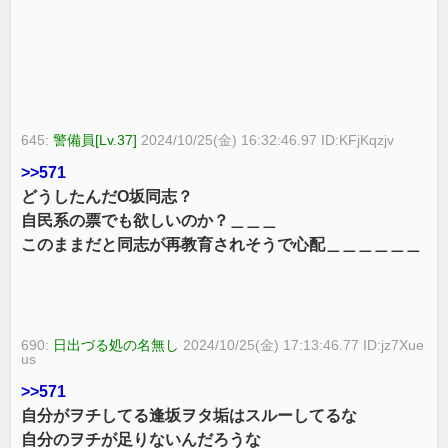
645:
警備員[Lv.37]
2024/10/25(金) 16:32:46.97 ID:KFjKqzjv
>>571
どうしたんだO坂同志？
自民系の票でも欲しいのか？＿＿＿
このままだと同志が再教育されそうで心配＿＿＿＿＿＿
690:
日出づる処の名無し
2024/10/25(金) 17:13:46.77 ID:jz7Xue
us
>>571
自分がヲチしてる逢坂ヲタ垢はスルーしてるな
自分のヲチが足りないんだろうな