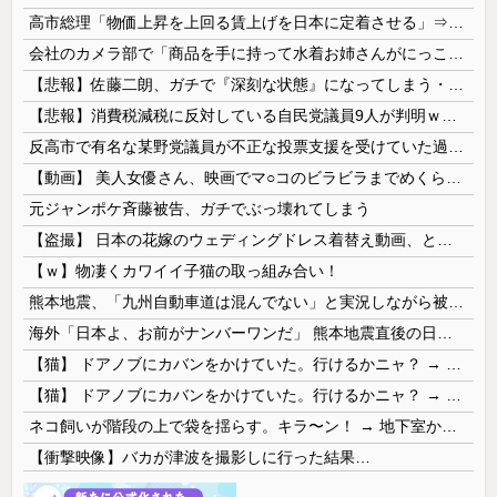
高市総理「物価上昇を上回る賃上げを日本に定着させる」⇒ 国家公務員月給3.51％増へ
会社のカメラ部で「商品を手に持って水着お姉さんがにっこり」を撮影、だがお姉さんは素人アルバイトで親バレした結果……
【悲報】佐藤二朗、ガチで『深刻な状態』になってしまう・・・・
【悲報】消費税減税に反対している自民党議員9人が判明ｗｗｗｗｗｗ
反高市で有名な某野党議員が不正な投票支援を受けていた過去が発掘、「説明責任があるのでは？」と揶揄されており……
【動画】 美人女優さん、映画でマ○コのビラビラまでめくらせてしまうｗｗｗｗｗｗ
元ジャンポケ斉藤被告、ガチでぶっ壊れてしまう
【盗撮】 日本の花嫁のウェディングドレス着替え動画、とんでもない神乳だと海外で話題に
【ｗ】物凄くカワイイ子猫の取っ組み合い！
熊本地震、「九州自動車道は混んでない」と実況しながら被災地へ向かう有名アナなどに批判殺到 全国紙記者「最新の状況をいち早く伝えることは報道機関としての責務」「情報を取り上げることには大きな意義がある」
海外「日本よ、お前がナンバーワンだ」 熊本地震直後の日本の対応のスピードに世界が衝撃
【猫】 ドアノブにカバンをかけていた。行けるかニャ？ → 猫はこうなります…
【猫】 ドアノブにカバンをかけていた。行けるかニャ？ → 猫はこうなります…
ネコ飼いが階段の上で袋を揺らす。キラ〜ン！ → 地下室からヤツが現れる…
【衝撃映像】バカが津波を撮影しに行った結果…