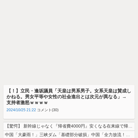
【！】立民・逢坂議員「天皇は男系男子。女系天皇は賛成し
かねる。男女平等や女性の社会進出とは次元が異なる」→
支持者激怒ｗｗｗｗ
2024/10/25 21:22
コメント(30)
【驚愕】 新幹線じゃなく『帰省費4000円』安くなる在来線で帰省した結...
中国「大豪雨！」三峡ダム「基礎部分破損」中国「全力放流！」台風13号「...