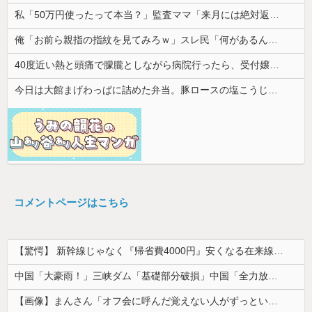
私「50万円使ったって本当？」監査ママ「来月には絶対返すから…」→約束を信じて待った結果、警察に通報することになり…
俺「お前ら親指の指紋を見てみろｗ」スレ民「何があるんだ？」→見た瞬間、思わず笑ってしまう人が続出して…
40度近い熱と頭痛で朦朧としながら病院行ったら、受付嬢が「予約のない人は診ません」と拒否された。タクシーを呼ぶための電話も貸してくれず...
今日は大館まげわっぱに詰めた弁当。豚ロースの塩こうじ＆ガーリック焼き
コメントページはこちら
【驚愕】 新幹線じゃなく『帰省費4000円』安くなる在来線で帰省した結果ｗｗｗｗｗ
中国「大豪雨！」三峡ダム「基礎部分破損」中国「全力放流！」台風13号「中国上陸予測」台風15号「中国接近（画像」中国「台風同時上陸！（穀物生産が...
【画像】まんさん「オフ会に呼んだ覚えない人がずっといたので晒すわ」（パシャ）