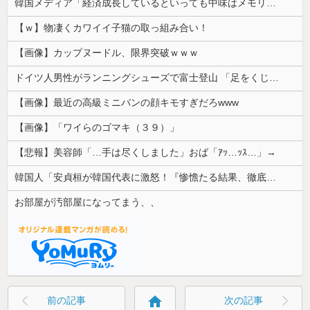
韓国メディア「経済成長しているといっても中味はメモリ価格だけ。雇用増加見通しが半減してしまった」……韓国の内需不況は根強い状況っすね
【ｗ】物凄くカワイイ子猫の取っ組み合い！
【画像】カップヌードル、限界突破ｗｗｗ
ドイツ人男性がランニングシューズで富士登山 「足をくじいて動けない」
【画像】最近の高級ミニバンの顔キモすぎだろwww
【画像】「ワイらのゴマキ（３９）」
【悲報】美容師「…手は尽くしました」おば「ｱｯ…ｯｽ…」→
韓国人「安貞桓が韓国代表に激怒！『惨憺たる結果、徹底的な刷新が必要だ』と監督や協会を痛烈批判」
お部屋が汚部屋になってまう、、
home
前の記事
次の記事