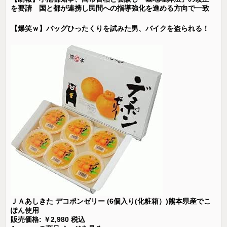
を要請 国と都が連携し民間への指導強化を進める方向で一致
【爆笑ｗ】バッグひったくりを試みた男、バイクを盗られる！
ＪＡあしきた デコポンゼリー (6個入り(化粧箱）)熊本県産でこ
ぽん使用
販売価格: ￥2,980 税込