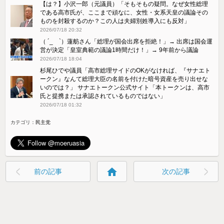
【は？】小沢一郎（元議員）「そもそもの疑問。なぜ女性総理
である高市氏が、ここまで頑なに、女性・女系天皇の議論その
ものを封殺するのか？この人は夫婦別姓導入にも反対」
2026/07/18 20:32
（ ´_ゝ`）蓮舫さん「総理が国会出席を拒絶！」→ 出席は国会運
営が決定「皇室典範の議論1時間だけ！」→ 9年前から議論
2026/07/18 18:04
杉尾ひでや議員「高市総理サイドのOKがなければ、『サナエト
ークン』なんて総理大臣の名前を付けた暗号資産を売り出せな
いのでは？」 サナエトークン公式サイト「本トークンは、高市
氏と提携または承認されているものではない」
2026/07/18 01:32
カテゴリ：
民主党
home
前の記事
次の記事