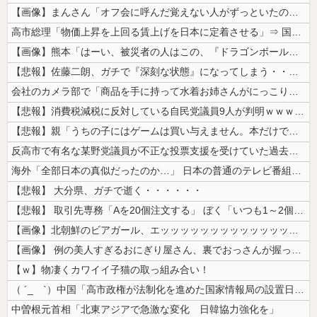
【画像】まんさん「オフ会に呼んだ覚えない人がずっといたので晒すわ」（パ...
高市総理「物価上昇を上回る賃上げを日本に定着させる」⇒ 国家公務員月...
【画像】熊本「はーい、被災者の人はこの、『ドラゴンボールの家』みたいな...
【悲報】佐藤二朗、ガチで『深刻な状態』になってしまう・・・・
会社のカメラ部で「商品を手に持って水着お姉さんがにっこり」を撮影、だが...
【悲報】消費税減税に反対している自民党議員9人が判明ｗｗｗｗｗｗ
【悲報】親「うちの子にはゲームは買い与えません。本だけで十分」→結果ｗ...
反高市で有名な某野党議員が不正な投票支援を受けていた過去が発掘、「説明...
海外「全部日本の真似だったのか…」 日本の普通のテレビ番組が最新SNS...
【悲報】 大分県、ガチで逝く・・・・・・
【悲報】 取引先専務「Aを20個注文する」 ぼく「いつも1～2個しか使...
【画像】北朝鮮のビアガール、エッッッッッッッッッッッッッッッッッ！
【画像】 例の美人すぎるおにぎり屋さん、裏でおっさんが握っていたｗｗｗ...
【ｗ】物凄くカワイイ子猫の取っ組み合い！
（ ´_ゝ`）中国「高市政権が法制化を進めた国家情報局の設置日が7月3...
中曽根元首相「北東アジアで急激な変化 日韓協力強化を」