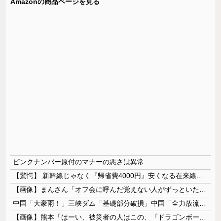
Amazonの商品ページを見る
ピンクナンバー原付のマナーの悪さは異常
【驚愕】 新幹線じゃなく『帰省費4000円』安くなる在来線で帰省した結果ｗｗｗｗｗ
【画像】まんさん「オフ会に呼んだ覚えない人がずっといたので晒すわ」（パシャ）
中国「大豪雨！」三峡ダム「基礎部分破損」中国「全力放流！」台風13号「中国上陸予測」台風15号「中国接近（画像」中国「台風同時上陸！（穀物生産が...
【画像】熊本「はーい、被災者の人はこの、『ドラゴンボールの家』みたいな奴の中で過ごしてねー」