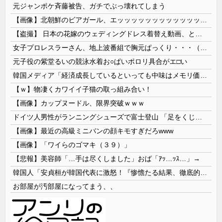
元ジャンポケ斉藤被告、ガチでぶっ壊れてしまう
【画像】北朝鮮のビアガール、エッッッッッッッッッッッッッッッッッ！
【盗撮】 日本の花嫁のウェディングドレス着替え動画、とんでもない神乳だと海外で話題に
女子プロレスラーさん、地上波番組で胸元ぱっくり・・・（※画像あり）
元子役の紫堂るいの競泳水着お○ぱいポロリ具合がエ□い
韓国メディア「経済成長しているといっても中味はメモリ価格だけ。雇用増加見通しが半減してしまった」……韓国の内需不況は根強い状況っすね
【ｗ】物凄くカワイイ子猫の取っ組み合い！
【画像】カップヌードル、限界突破ｗｗｗ
ドイツ人男性がランニングシューズで富士登山 「足をくじいて動けない」
【画像】最近の高級ミニバンの顔キモすぎだろwww
【画像】「ワイらのゴマキ（３９）」
【悲報】美容師「…手は尽くしました」おば「ｱｯ…ｯｽ…」→
韓国人「安貞桓が韓国代表に激怒！『惨憺たる結果、徹底的な刷新が必要だ』と監督や協会を痛烈批判」
お部屋が汚部屋になってまう、、