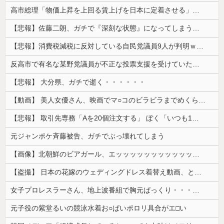
高市総理「物価上昇を上回る賃上げを日本に定着させる」⇒ 国家公務員月給3.51％増へ
【悲報】佐藤二朗、ガチで『深刻な状態』になってしまう・・・・
【悲報】消費税減税に反対している自民党議員9人が判明ｗｗｗｗｗｗ
反高市で有名な某野党議員が不正な投票支援を受けていた過去が発掘、「説明責任があるのでは？」と揶揄されており……
【悲報】 大分県、ガチで逝く・・・・・・
【動画】 美人女優さん、映画でマ○コのビラビラまでめくらせてしまうｗｗｗｗｗｗ
【悲報】 取引先専務「Aを20個注文する」 ぼく「いつも1～2個しか使わないけど本当に20であってる？」 取専「あってる」→結果『こう』なったんだが...
元ジャンポケ斉藤被告、ガチでぶっ壊れてしまう
【画像】北朝鮮のビアガール、エッッッッッッッッッッッッッッッッッ！
【盗撮】 日本の花嫁のウェディングドレス着替え動画、とんでもない神乳だと海外で話題に
女子プロレスラーさん、地上波番組で胸元ぱっくり・・・（※画像あり）
元子役の紫堂るいの競泳水着お○ぱいポロリ具合がエ□い