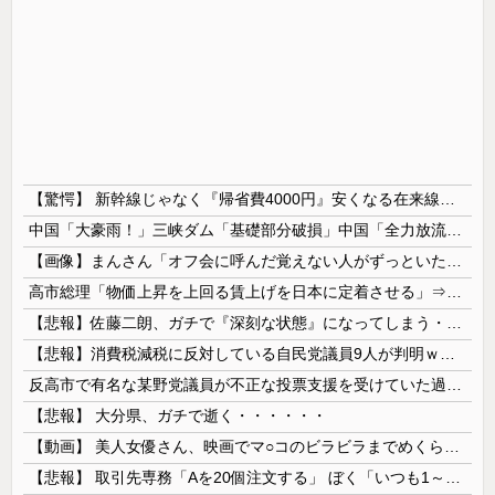
【驚愕】 新幹線じゃなく『帰省費4000円』安くなる在来線で帰省した結果ｗｗｗｗｗ
中国「大豪雨！」三峡ダム「基礎部分破損」中国「全力放流！」台風13号「中国上陸予測」台風15号「中国接近（画像」中国「台風同時上陸！（穀物生産が...
【画像】まんさん「オフ会に呼んだ覚えない人がずっといたので晒すわ」（パシャ）
高市総理「物価上昇を上回る賃上げを日本に定着させる」⇒ 国家公務員月給3.51％増へ
【悲報】佐藤二朗、ガチで『深刻な状態』になってしまう・・・・
【悲報】消費税減税に反対している自民党議員9人が判明ｗｗｗｗｗｗ
反高市で有名な某野党議員が不正な投票支援を受けていた過去が発掘、「説明責任があるのでは？」と揶揄されており……
【悲報】 大分県、ガチで逝く・・・・・・
【動画】 美人女優さん、映画でマ○コのビラビラまでめくらせてしまうｗｗｗｗｗｗ
【悲報】 取引先専務「Aを20個注文する」 ぼく「いつも1～2個しか使わないけど本当に20であってる？」 取専「あってる」→結果『こう』なったんだが...