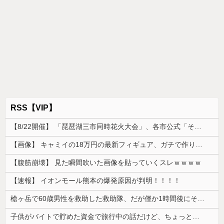
RSS【VIP】
【8/22開催】 「琵琶湖三市同時花火大会」、各市公式「そんな花火大会は存在しない」→ 高価チケットを購入した人達がSNS阿鼻叫喚
【画像】 キャミイの18万円の最新フィギュア、ガチで作り込みがエグすぎる
【腹筋崩壊】 見た瞬間吹いた画像を貼っていくスレｗｗｗｗ
【速報】 イオンモール熊本の爆発原因が判明！！！！
槍ヶ岳で60歳男性を救助した救助隊、だが僅か1時間後にその男性が所属していたPTから連絡があって……
子供がバイトで貯めた資金で旅行中の話だけど、ちょっとお金足りないから貸してくれる？って連絡きた