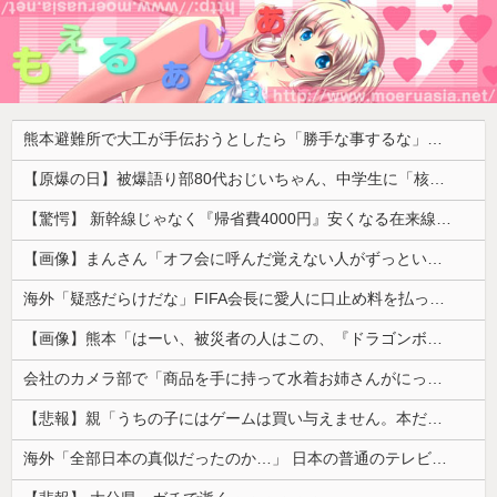
熊本避難所で大工が手伝おうとしたら「勝手な事するな」と行政側に止められた！との証言、内容があまりに胡散臭すぎた結果……
【原爆の日】被爆語り部80代おじいちゃん、中学生に「核を持たないで日本を守れますか？」「日本も原爆を持たないと負ける！」と言われ絶句 ………
【驚愕】 新幹線じゃなく『帰省費4000円』安くなる在来線で帰省した結果ｗｗｗｗｗ
【画像】まんさん「オフ会に呼んだ覚えない人がずっといたので晒すわ」（パシャ）
海外「疑惑だらけだな」FIFA会長に愛人に口止め料を払っていた疑惑（海外の反応）
【画像】熊本「はーい、被災者の人はこの、『ドラゴンボールの家』みたいな奴の中で過ごしてねー」
会社のカメラ部で「商品を手に持って水着お姉さんがにっこり」を撮影、だがお姉さんは素人アルバイトで親バレした結果……
【悲報】親「うちの子にはゲームは買い与えません。本だけで十分」→結果ｗｗｗ
海外「全部日本の真似だったのか…」 日本の普通のテレビ番組が最新SNSの数十年先を行っていたと話題に