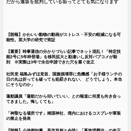
だから逢坂を批判している垢ってとても気になります
【朗報】かわいい動物の動画がストレス・不安の軽減になる可
能性。英大学の研究で実証
【重要】時事通信の分かりづらい記事でネット混乱！「特定技
能2号に5年枠登場」を移民拡大と勘違いし反対パブコメが殺
到 ※実際は3年で永住申請できた穴を塞ぐ改正
社民党 福島みずほ党首、国旗損壊罪に危機感「お子様ランチの
日の丸は折っても破っても処罰されない、 どうでしょう。本当
にそうなのか」
蓮舫議員「蓮舫だから叩いていい、との報道に何度も向き合っ
てきました。悔しくても」
「神聖なる場所です」靖国神社、境内におけるコスプレや軍装
の禁止を発表
【朗報】小池都知事、高市首相と会談し「墓地埋葬法」の改正