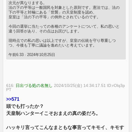
次元が異なりまする。
法の下の平等は一般国民を対象とした原則です。憲法では、法の
下の平等と対極にある「世襲」の天皇制度を認め、
皇室は「法の下の平等」の例外とされているのです。
今回の選挙に当たっての各種のアンケートについて、私の思いと
違う回答があり、その点はお詫びします。
現時点での私の思いは以上ですが、皇室の伝統を守り尊重しつ
つ、今後も丁寧に議論を進めたいと考えています。
午前6:33 · 2024年10月25日
616:
日出づる処の名無し
2024/10/25(金) 14:34:17.51 ID:rOlq3p
PT
>>571
頭でも打ったか？
天皇制ハンターイこそおまえの真の姿だろ。
ハッキリ言ってこんなまともな事言ってキモイ、キモす