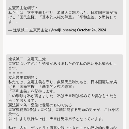
立憲民主党綱領：
私たちは、立憲主義を守り、象徴天皇制のもと、日本国憲法が掲
げる「国民主権」「基本的人権の尊重」「平和主義」を堅持しま
す。…
— 逢坂誠二 立憲民主党 (@seiji_ohsaka)
October 24, 2024
逢坂誠二 立憲民主党
皇室について色々と議論がありましたので私の思いをお知らせし
ます。
＝＝＝＝
立憲民主党綱領：
私たちは、立憲主義を守り、象徴天皇制のもと、日本国憲法が掲
げる「国民主権」「基本的人権の尊重」
「平和主義」を堅持します。
この綱領は私が書きました。私は天皇制は極めて大切なものだと
考えております。
憲法第２条：皇位は世襲のものである
皇室典範第1条は：皇位は、皇統に属する男系の男子が、これを継
承する
以上により現行法上は、天皇は男系男子となっています。
私は、古来、ずっと長く男系で続いてきたことの歴史的な重みな