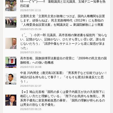
ｷﾀ――(ﾟ∀ﾟ)――!! 蓮舫議員と辻元議員、玉城デニー知事を熱
烈応援
2026/07/26 12:11
立憲民主党「立憲民主党が政権につけば、国内人権機関を設置
します。頑張らねば」 民主党政権時代（2012年）にも類似の
「人権委員会設置法案」を閣議決定 → 衆議院解散により廃案
2026/07/25 05:39
（ ´_ゝ`）小沢一郎 元議員、高市首相の陳述書を猛批判「知らな
い、記憶がない、記録がない、ひたすら苦しい言い訳。誰も信
じないだろう」「誹謗中傷もサナエトークンも逆に疑惑が深ま
った」
2026/07/23 20:31
高市首相、国旗損壊罪法案提出の背景に 「2009年の民主党の国
旗軽視」への強い危機感
2026/07/23 16:08
中道 川内博史（鹿児島1区落選）「男系男子など伝統ではない！
神話の話を持ち出して養子！」「そもそも憲法2条違反だと思
う！」
2026/07/20 22:37
【ｗ】鳩山元首相「国民の多くは愛子内親王が次の天皇陛下に
相応しい方だと理解している」「陛下のお気持ちを無視し、男
系男子優先に皇室典範改悪の暴挙」「国民の理解が得られるの
は男女の別なく長子優先」
2026/07/20 06:15