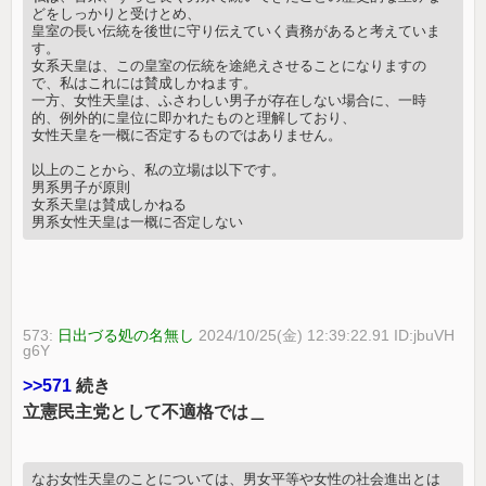
どをしっかりと受けとめ、
皇室の長い伝統を後世に守り伝えていく責務があると考えていま
す。
女系天皇は、この皇室の伝統を途絶えさせることになりますの
で、私はこれには賛成しかねます。
一方、女性天皇は、ふさわしい男子が存在しない場合に、一時
的、例外的に皇位に即かれたものと理解しており、
女性天皇を一概に否定するものではありません。
以上のことから、私の立場は以下です。
男系男子が原則
女系天皇は賛成しかねる
男系女性天皇は一概に否定しない
573:
日出づる処の名無し
2024/10/25(金) 12:39:22.91 ID:jbuVH
g6Y
>>571
続き
立憲民主党として不適格では＿
なお女性天皇のことについては、男女平等や女性の社会進出とは