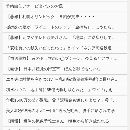
竹﨑由佳アナ ピタパンのお尻！！
【悲報】札幌オリンピック、８割が賛成・・・・
従姉妹の娘が「ワイニートのジッジ（金持ち）」にやたら会いに来る理由ｗｗｗｗｗ
【悲報】元フジテレビ渡邊渚さん、『地獄』に逆戻りしてしまう・・・・・
「安物買いの銭失いだったねぇ」とインドネシア高速鉄道の最終処分に日本側騒然、国家予算は使わないというと何が財源なんだ？
【放送事故】 昔のドラマのレ◯プシーン、今見るとアウトすぎる・・・
【画像】 日本共産党の街宣車、ほんと碌でもないな
エネ夫に離婚を突きつけたら私の職場(法律事務所)に乗り込んできた 堂々と「離婚の法律相談です。母の薦めでこちらに参りました」と言っているが、...
積水ハウス「地面師に55億円騙し取られた…」ワイ「はえーかわいそう…会社滅茶苦茶やろなぁ」
年収1500万の父が退職。父「退職金も渡したよな？」母「貯金なんてないよー」父「全部なくなったの！？」→予想外の返事に家族騒然となり…
美人JDが彼氏のオ○ニー用に送った動画、勝手に晒されて学校中の”共有オカズ” にされる
【朗報】 爆胸の気象予報士さん、NHKから解き放たれる