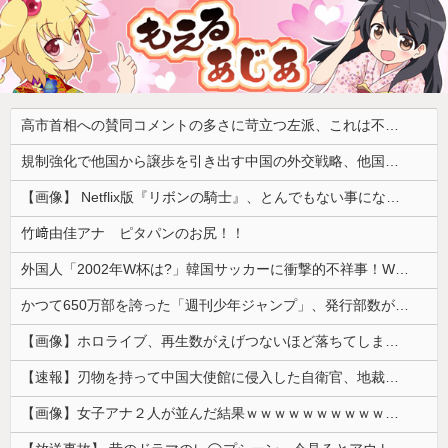
高市首相への賛同コメントの多さに苛立つ左派、これは不正工作に違いない！と確信してしまった結果……
規制強化で他国から譲歩を引き出す中国の外交戦略、他国がサプライチェーン変更で対抗した結果……
【画像】 Netflix版『リボンの騎士』、とんでもない事になるｗｗｗｗｗ
竹﨑由佳アナ ピタパンのお尻！！
外国人「2002年W杯は?」韓国サッカーに衝撃的不祥事！W杯予選でレフリーへの性的接待発覚！海外騒然！【海外の反応】
かつて650万部を誇った「週刊少年ジャンプ」、発行部数が初の100万部割れ
【画像】ホロライブ、再生数がえげつないほど落ちてしまう……にじさんじは上がってるのに何故？
【速報】刃物を持って中国大使館に侵入した自衛官、地裁でついに動機明かす
【画像】女子アナ２人が並んだ結果ｗｗｗｗｗｗｗｗｗｗｗｗｗｗｗｗｗｗｗｗｗｗｗｗｗｗｗｗｗｗ 【Pickup06072014】