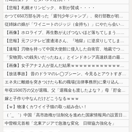
【悲報】札幌オリンピック、８割が賛成・・・・
かつて650万部を誇った「週刊少年ジャンプ」、発行部数が初の100万部...
従姉妹の娘が「ワイニートのジッジ（金持ち）」にやたら会いに来る理由ｗｗ...
【画像】ホロライブ、再生数がえげつないほど落ちてしまう……にじさんじは...
【悲報】元フジテレビ渡邊渚さん、『地獄』に逆戻りしてしまう・・・・・
【速報】刃物を持って中国大使館に侵入した自衛官、地裁でついに動機明かす
「安物買いの銭失いだったねぇ」とインドネシア高速鉄道の最終処分に日本側...
【画像】女子アナ２人が並んだ結果ｗｗｗｗｗｗｗｗｗｗｗｗｗｗｗｗｗｗｗ...
【放送事故】 昔のドラマのレ◯プシーン、今見るとアウトすぎる・・・
エネ夫に離婚を突きつけたら私の職場(法律事務所)に乗り込んできた 堂々...
年収1500万の父が退職。父「退職金も渡したよな？」母「貯金なんてない...
嫁と子作り中なんだけどこうなるｗｗｗ
【ｗ】物凄くカワイイ子猫の取っ組み合い！
（ ´_ゝ`）中国「高市政権が法制化を進めた国家情報局の設置日が7月3...
中曽根元首相「北東アジアで急激な変化 日韓協力強化を」