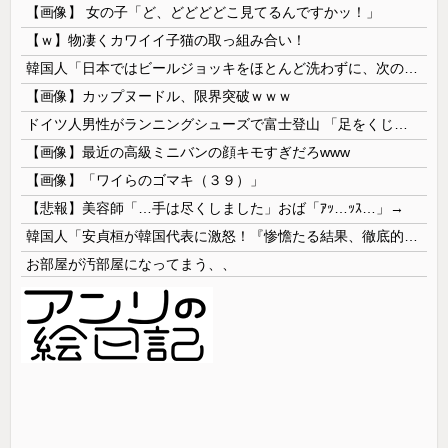
【画像】 女の子「ど、どどどどこ見てるんですかッ！」
【ｗ】物凄くカワイイ子猫の取っ組み合い！
韓国人「日本ではビールジョッキをほとんど洗わずに、次の客に出すんだ！ これが証拠の映像だ!!」……あー、なるほどですねー。韓国には「アレ」がないんだ？
【画像】カップヌードル、限界突破ｗｗｗ
ドイツ人男性がランニングシューズで富士登山 「足をくじいて動けない」
【画像】最近の高級ミニバンの顔キモすぎだろwww
【画像】「ワイらのゴマキ（３９）」
【悲報】美容師「…手は尽くしました」おば「ｱｯ…ｯｽ…」→
韓国人「安貞桓が韓国代表に激怒！『惨憺たる結果、徹底的な刷新が必要だ』と監督や協会を痛烈批判」
お部屋が汚部屋になってまう、、