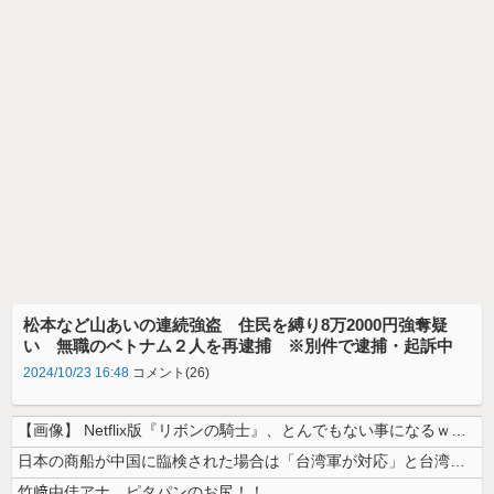
松本など山あいの連続強盗 住民を縛り8万2000円強奪疑
い 無職のベトナム２人を再逮捕 ※別件で逮捕・起訴中
2024/10/23 16:48
コメント(26)
【画像】 Netflix版『リボンの騎士』、とんでもない事になるｗｗｗ...
日本の商船が中国に臨検された場合は「台湾軍が対応」と台湾軍トップ！
竹﨑由佳アナ ピタパンのお尻！！