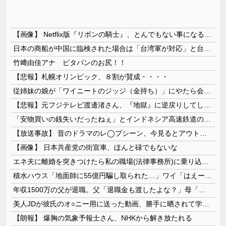
【画像】 Netflix版『リボンの騎士』、とんでもない事になるｗｗｗｗｗ
日本の商船が中国に臨検された場合は「台湾軍が対応」と台湾軍トップ！
竹﨑由佳アナ ピタパンのお尻！！
【悲報】札幌オリンピック、８割が賛成・・・・
従姉妹の娘が「ワイニートのジッジ（金持ち）」にやたら会いに来る理由ｗｗｗｗｗ
【悲報】元フジテレビ渡邊渚さん、『地獄』に逆戻りしてしまう・・・・・
「安物買いの銭失いだったねぇ」とインドネシア高速鉄道の最終処分に日本側騒然、国家予算は使わないというと何が財源なんだ？
【放送事故】 昔のドラマのレ◯プシーン、今見るとアウトすぎる・・・
【画像】 日本共産党の街宣車、ほんと碌でもないな
エネ夫に離婚を突きつけたら私の職場(法律事務所)に乗り込んできた 堂々と「離婚の法律相談です。母の薦めでこちらに参りました」と言っているが、...
積水ハウス「地面師に55億円騙し取られた…」ワイ「はえーかわいそう…会社滅茶苦茶やろなぁ」
年収1500万の父が退職。父「退職金も渡したよな？」母「貯金なんてないよー」父「全部なくなったの！？」→予想外の返事に家族騒然となり…
美人JDが彼氏のオ○ニー用に送った動画、勝手に晒されて学校中の”共有オカズ” にされる
【朗報】 爆胸の気象予報士さん、NHKから解き放たれる