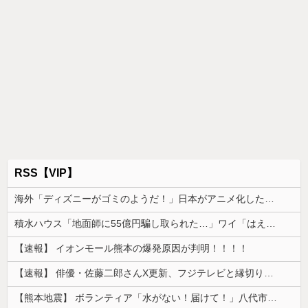
RSS【VIP】
海外「ディズニーがゴミのようだ！」日本がアニメ化した米人気SF作品に絶賛の声が殺到中
積水ハウス「地面師に55億円騙し取られた…」ワイ「はえーかわいそう…会社滅茶苦茶やろなぁ」
【速報】 イオンモール熊本の爆発原因が判明！！！！
【速報】 俳優・佐藤二郎さんX更新、フジテレビと縁切り宣言「僕のところは全てカットしてほしい、僕は心から、もうフジとは関わりたくないです」
【熊本地震】 ボランティア「水がない！届けて！」八代市市長「自分で取りに行って」