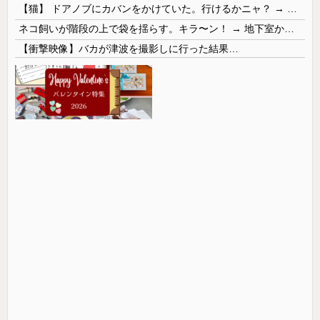
【猫】 ドアノブにカバンをかけていた。行けるかニャ？ → 猫はこうなります…
ネコ飼いが階段の上で袋を揺らす。キラ〜ン！ → 地下室からヤツが現れる…
【衝撃映像】バカが津波を撮影しに行った結果…