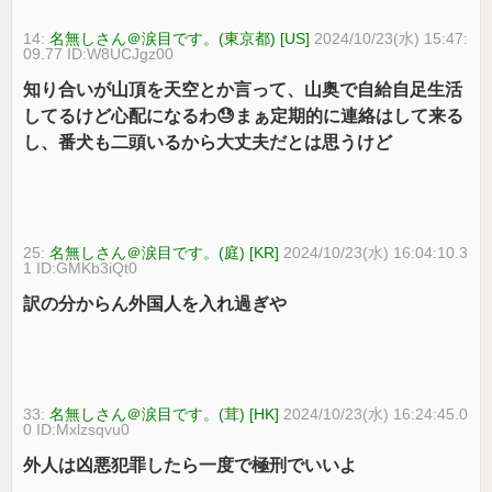
14:
名無しさん＠涙目です。(東京都) [US]
2024/10/23(水) 15:47:
09.77 ID:W8UCJgz00
知り合いが山頂を天空とか言って、山奥で自給自足生活
してるけど心配になるわ😓まぁ定期的に連絡はして来る
し、番犬も二頭いるから大丈夫だとは思うけど
25:
名無しさん＠涙目です。(庭) [KR]
2024/10/23(水) 16:04:10.3
1 ID:GMKb3iQt0
訳の分からん外国人を入れ過ぎや
33:
名無しさん＠涙目です。(茸) [HK]
2024/10/23(水) 16:24:45.0
0 ID:Mxlzsqvu0
外人は凶悪犯罪したら一度で極刑でいいよ