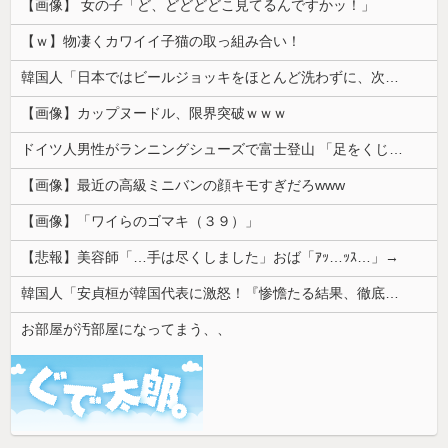
【画像】 女の子「ど、どどどどこ見てるんですかッ！」
【ｗ】物凄くカワイイ子猫の取っ組み合い！
韓国人「日本ではビールジョッキをほとんど洗わずに、次の客に出すんだ！ これが証拠の映像だ!!」……あー、なるほどですねー。韓国には「アレ」がないんだ？
【画像】カップヌードル、限界突破ｗｗｗ
ドイツ人男性がランニングシューズで富士登山 「足をくじいて動けない」
【画像】最近の高級ミニバンの顔キモすぎだろwww
【画像】「ワイらのゴマキ（３９）」
【悲報】美容師「…手は尽くしました」おば「ｱｯ…ｯｽ…」→
韓国人「安貞桓が韓国代表に激怒！『惨憺たる結果、徹底的な刷新が必要だ』と監督や協会を痛烈批判」
お部屋が汚部屋になってまう、、