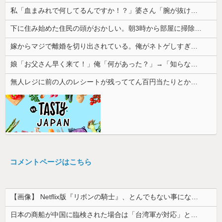
私「血まみれで何してるんですか！？」婆さん「腕が抜けないのよ…助けて！」→帰宅したら玄関前がとんでもない修羅場になっていて…
下に住み始めた住民の頭がおかしい。朝3時から部屋に掃除機をかける音が響く・・・
嫁からマジで離婚を切り出されている。俺がネトゲしすぎて全くかまわなかったのが原因らしく...
娘「お父さん早く来て！」俺「何があった？」→「知らない人につけられてる」と聞いて血の気が引いて…
無人レジに前の人のレシートが残っててん百円当たりとか書かれた当たり券だったが店員がさっと取ってった
コメントページはこちら
【画像】 Netflix版『リボンの騎士』、とんでもない事になるｗｗｗｗｗ
日本の商船が中国に臨検された場合は「台湾軍が対応」と台湾軍トップ！