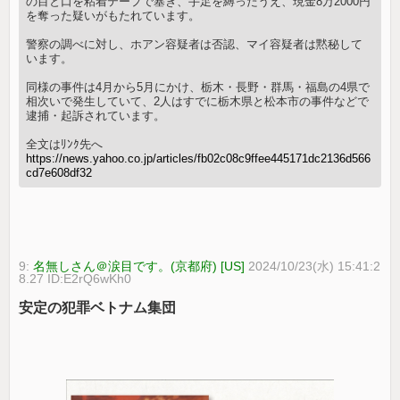
の目と口を粘着テープで塞ぎ、手足を縛ったうえ、現金8万2000円
を奪った疑いがもたれています。
警察の調べに対し、ホアン容疑者は否認、マイ容疑者は黙秘して
います。
同様の事件は4月から5月にかけ、栃木・長野・群馬・福島の4県で
相次いで発生していて、2人はすでに栃木県と松本市の事件などで
逮捕・起訴されています。
全文はﾘﾝｸ先へ
https://news.yahoo.co.jp/articles/fb02c08c9ffee445171dc2136d566
cd7e608df32
9:
名無しさん＠涙目です。(京都府) [US]
2024/10/23(水) 15:41:2
8.27 ID:E2rQ6wKh0
安定の犯罪ベトナム集団