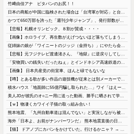
竹﨑由佳アナ ピタパンのお尻！！
日本の商船が中国に臨検された場合は「台湾軍が対応」と台湾軍トップ！
かつて650万部を誇った「週刊少年ジャンプ」、発行部数が初の100万部割れ
【悲報】札幌オリンピック、８割が賛成・・・・
【画像】ホロライブ、再生数がえげつないほど落ちてしまう……にじさんじは上がってるのに何故？
従姉妹の娘が「ワイニートのジッジ（金持ち）」にやたら会いに来る理由ｗｗｗｗｗ
【悲報】元フジテレビ渡邊渚さん、『地獄』に逆戻りしてしまう・・・・・
「安物買いの銭失いだったねぇ」とインドネシア高速鉄道の最終処分に日本側騒然、国家予算は使わないというと何が財源なんだ？
【画像】 日本共産党の街宣車、ほんと碌でもないな
【噂】とある歌が多い作品の遊技機が従来とは別メーカーで開発中！？
積水ハウス「地面師に55億円騙し取られた…」ワイ「はえーかわいそう…会社滅茶苦茶やろなぁ」
美人JDが彼氏のオ○ニー用に送った動画、勝手に晒されて学校中の”共有オカズ” にされる
【ｗ】物凄くカワイイ子猫の取っ組み合い！
熊本地震、「九州自動車道は混んでない」と実況しながら被災地へ向かう有名アナなどに批判殺到 全国紙記者「最新の状況をいち早く伝えることは報道機関としての責務」「情報を取り上げることには大きな意義がある」
海外「日本よ、お前がナンバーワンだ」 熊本地震直後の日本の対応のスピードに世界が衝撃
【猫】 ドアノブにカバンをかけていた。行けるかニャ？ → 猫はこうなります…