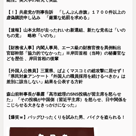
【！】共産党が刑事告訴 「しんぶん赤旗」１７００件以上の
虚偽購読申し込み 「厳重な処罰を求める」
【速報】山本太郎が去ったれいわ新選組、新たな党名は「いの
ちの党」 略称「いのち」
【財務省人事】内閣人事局、エース級の財務官僚を異例転出
官邸幹部「協力的でなかった」※岸田首相（当時）の秘書官な
どを歴任 、岸田首相の後輩
【外国人公務員】三重県、ぱよくマスコミの総攻撃に屈せず！
「県民対象アンケート『外国人の職員採用を続けるべきか』は
差別に該当しない」結果を公表する方針
森山前幹事長が暴露「高市総理のSNS投稿が習主席を怒らせ
た」 「その投稿が中国側（習近平主席）を怒らせ、日中関係を
こじらせる大きなきっかけになった」
【爆笑ｗ】バッグひったくりを試みた男、バイクを盗られる！