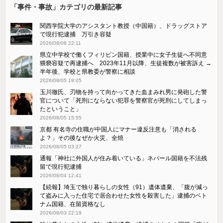
「事件・事故」カテゴリの最新記事
関西学院大学のアシスタント教授（中国籍）、ドラッグストア
で現行犯逮捕 万引き容疑
2026/08/06 22:11
県立中学校で働くフィリピン国籍、授業中に女子生徒へ不同意
猥褻容疑で再逮捕へ 2023年11月以降、生徒複数が被害訴え →
半年後、学校と県教委が警察に相談
2026/08/05 19:05
玉川徹氏、刃物を持って向かってきた血まみれ男に発砲した警
官について「死刑にならない犯罪を警察官が死刑にしてしまっ
たということ」
2026/08/05 15:55
京都 有名寺の住職が中国人にマナー違反注意も「消される
よ？」その後なぜか火災、全焼
2026/08/05 03:27
通報「神社に外国人が住み着いている」ネパール国籍を不法残
留で現行犯逮捕
2026/08/04 12:41
【続報】埼玉で独り暮らしの女性（91）遺体遺棄、「腹が減っ
て盗みに入った住宅で居合わせた女性を殺害した」逮捕のベト
ナム国籍、在留資格なし
2026/08/03 22:19