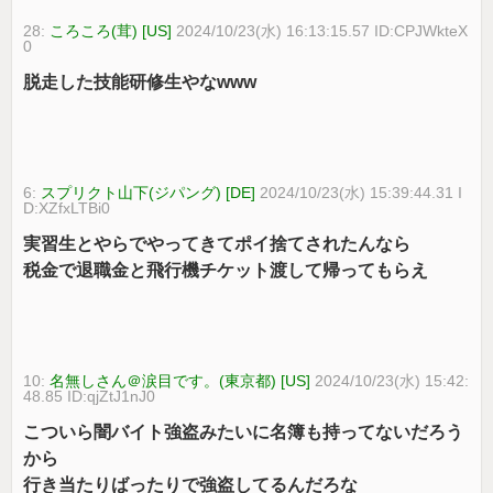
28:
ころころ(茸) [US]
2024/10/23(水) 16:13:15.57 ID:CPJWkteX
0
脱走した技能研修生やなwww
6:
スプリクト山下(ジパング) [DE]
2024/10/23(水) 15:39:44.31 I
D:XZfxLTBi0
実習生とやらでやってきてポイ捨てされたんなら
税金で退職金と飛行機チケット渡して帰ってもらえ
10:
名無しさん＠涙目です。(東京都) [US]
2024/10/23(水) 15:42:
48.85 ID:qjZtJ1nJ0
こついら闇バイト強盗みたいに名簿も持ってないだろう
から
行き当たりばったりで強盗してるんだろな