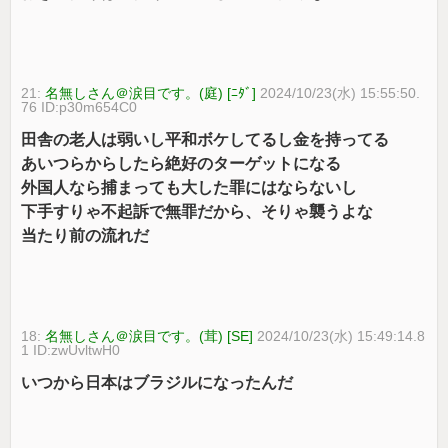
21:
名無しさん＠涙目です。(庭) [ﾆﾀﾞ]
2024/10/23(水) 15:55:50.
76 ID:p30m654C0
田舎の老人は弱いし平和ボケしてるし金を持ってる
あいつらからしたら絶好のターゲットになる
外国人なら捕まっても大した罪にはならないし
下手すりゃ不起訴で無罪だから、そりゃ襲うよな
当たり前の流れだ
18:
名無しさん＠涙目です。(茸) [SE]
2024/10/23(水) 15:49:14.8
1 ID:zwUvltwH0
いつから日本はブラジルになったんだ