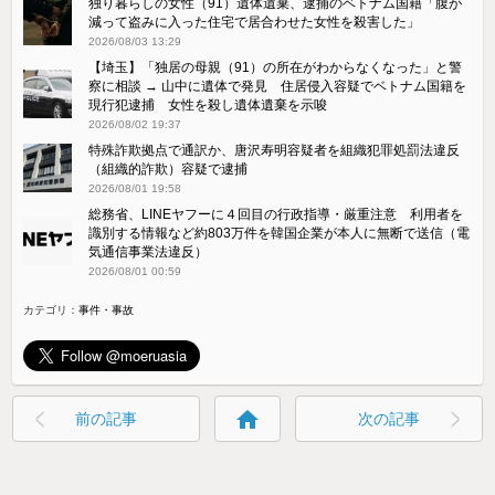
独り暮らしの女性（91）遺体遺棄、逮捕のベトナム国籍「腹が
減って盗みに入った住宅で居合わせた女性を殺害した」
2026/08/03 13:29
【埼玉】「独居の母親（91）の所在がわからなくなった」と警
察に相談 → 山中に遺体で発見 住居侵入容疑でベトナム国籍を
現行犯逮捕 女性を殺し遺体遺棄を示唆
2026/08/02 19:37
特殊詐欺拠点で通訳か、唐沢寿明容疑者を組織犯罪処罰法違反
（組織的詐欺）容疑で逮捕
2026/08/01 19:58
総務省、LINEヤフーに４回目の行政指導・厳重注意 利用者を
識別する情報など約803万件を韓国企業が本人に無断で送信（電
気通信事業法違反）
2026/08/01 00:59
カテゴリ：
事件・事故
home
前の記事
次の記事