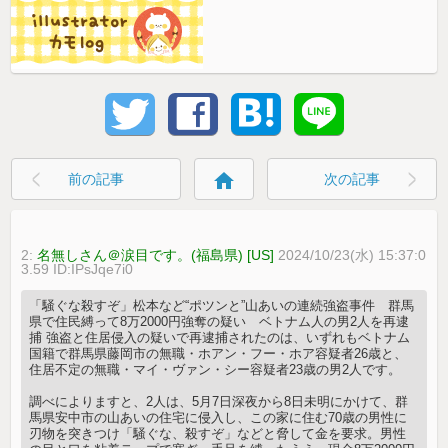
home
前の記事
次の記事
2:
名無しさん＠涙目です。(福島県) [US]
2024/10/23(水) 15:37:0
3.59 ID:IPsJqe7i0
「騒ぐな殺すぞ」松本など“ポツンと”山あいの連続強盗事件 群馬
県で住民縛って8万2000円強奪の疑い ベトナム人の男2人を再逮
捕 強盗と住居侵入の疑いで再逮捕されたのは、いずれもベトナム
国籍で群馬県藤岡市の無職・ホアン・フー・ホア容疑者26歳と、
住居不定の無職・マイ・ヴァン・シー容疑者23歳の男2人です。
調べによりますと、2人は、5月7日深夜から8日未明にかけて、群
馬県安中市の山あいの住宅に侵入し、この家に住む70歳の男性に
刃物を突きつけ「騒ぐな、殺すぞ」などと脅して金を要求。男性