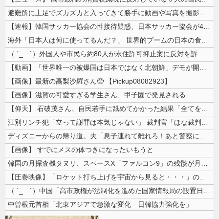
避難所に土足でズカズカと入ってきて勝手に動画や写真を撮影したメディア取...
【速報】韓国サッカー協会の性接待疑惑、日本サッカー協会が4人の日本人審...
海外「日本人は何に使ってるんだ？」 世界的ブームの日本の食品、買ってみ...
（ ´_ゝ`）外国人や市民ら約80人が永住許可抑止案に反対を訴え「選別...
【動画】「世界唯一の被爆国は日本ではなく北朝鮮」デモが開催される
【画像】最新の高梨沙羅さん🥺 【Pickup08082923】
【画像】滋賀の可愛すぎる学生さん、甲子園で発見される
【仰天】 石破茂さん、自民若手に舐めてかかった結果「全てを失うｗｗｗｗ...
江別リンチ犯「立って謝罪は本気じゃない」 裁判官「ほな裁判で土下座して...
ディズニーからの帰り道。夫「息子連れて離れろ！あと警察に通報！」私「助...
【画像】 すでにメスの体つきになったいもうと
韓国の月探査機タヌリ、スペースX「ファルコン9」の残骸が月面に衝突する...
【圧巻映像】「ロケット打ち上げを宇宙から見ると・・・」の動画が衝撃的
（ ´_ゝ`）中国「高市政権が法制化を進めた国家情報局の設置日が7月3...
中曽根元首相「北東アジアで急激な変化 日韓協力強化を」