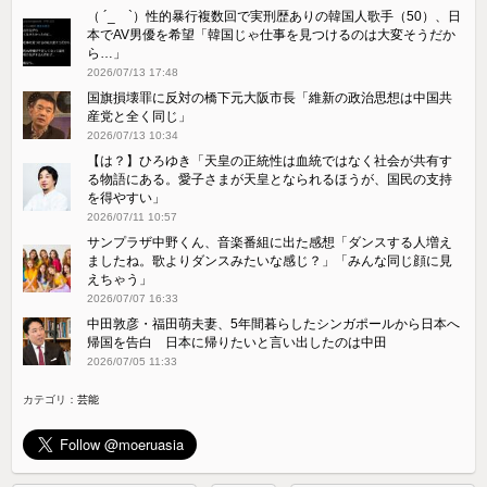
（ ´_ゝ`）性的暴行複数回で実刑歴ありの韓国人歌手（50）、日
本でAV男優を希望「韓国じゃ仕事を見つけるのは大変そうだか
ら…」
2026/07/13 17:48
国旗損壊罪に反対の橋下元大阪市長「維新の政治思想は中国共
産党と全く同じ」
2026/07/13 10:34
【は？】ひろゆき「天皇の正統性は血統ではなく社会が共有す
る物語にある。愛子さまが天皇となられるほうが、国民の支持
を得やすい」
2026/07/11 10:57
サンプラザ中野くん、音楽番組に出た感想「ダンスする人増え
ましたね。歌よりダンスみたいな感じ？」「みんな同じ顔に見
えちゃう」
2026/07/07 16:33
中田敦彦・福田萌夫妻、5年間暮らしたシンガポールから日本へ
帰国を告白 日本に帰りたいと言い出したのは中田
2026/07/05 11:33
カテゴリ：
芸能