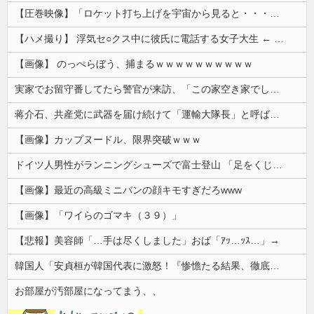
【圧巻映像】「ロケット打ち上げを宇宙から見ると・・・」の動画が衝撃的
【ハメ撮り】 浮気セ○クス中に彼氏に電話する女子大生 ← これを現実にやる子が現れる…
【画像】 のっぺらぼう、捕まるｗｗｗｗｗｗｗｗｗｗ
実家でお留守番してたら警官が来訪、「この家空き家でしたよね？」と問いかけてくるが実際は30年ほど住んでおり……
蒋介石、共産党に武器を届け続けて「運輸大隊長」と呼ばれる
【画像】カップヌードル、限界突破ｗｗｗ
ドイツ人男性がランニングシューズで富士登山 「足をくじいて動けない」
【画像】最近の高級ミニバンの顔キモすぎだろwww
【画像】「ワイらのゴマキ（３９）」
【悲報】美容師「…手は尽くしました」おば「ｱｯ…ｯｽ…」→
韓国人「安貞桓が韓国代表に激怒！『惨憺たる結果、徹底的な刷新が必要だ』と監督や協会を痛烈批判」
お部屋が汚部屋になってまう、、