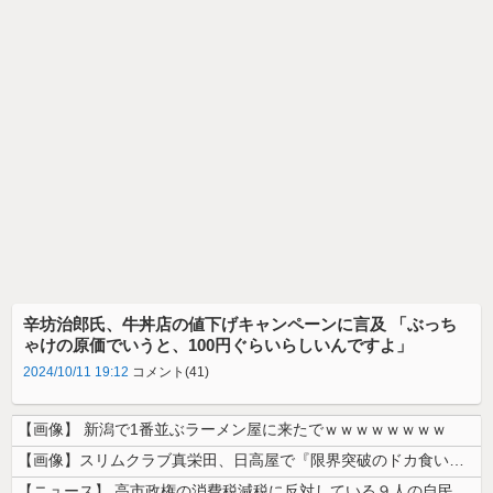
辛坊治郎氏、牛丼店の値下げキャンペーンに言及 「ぶっち
ゃけの原価でいうと、100円ぐらいらしいんですよ」
2024/10/11 19:12
コメント(41)
【画像】 新潟で1番並ぶラーメン屋に来たでｗｗｗｗｗｗｗｗ
【画像】スリムクラブ真栄田、日高屋で『限界突破のドカ食い』を披露するｗ...
【ニュース】 高市政権の消費税減税に反対している９人の自民党議員が全て...