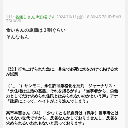
111:
名無しさん＠恐縮です
2024/10/11(金) 18:30:45.78 ID:EM3
T5UXV0
食いもんの原価は３割ぐらい
そんなもん
【泣】打ち上げられた魚に、鼻先で必死に水をかけてあげる犬
が話題
（ ´_ゝ`）サンモニ、永住許可厳格化を批判 ジャーナリスト
「永住権は生活の基盤。それを揺るがす」「当事者から、労働
力としてだけ求められ住民とはみられないのかという声」アナ
「政府によって、ヘイトがより進んでしまう」
高市早苗さん（34）「少なくとも私自身は（戦争）当事者とは
いえない世代ですから、反省なんかしておりませんし、反省を
求められるいわれもないと思っております」