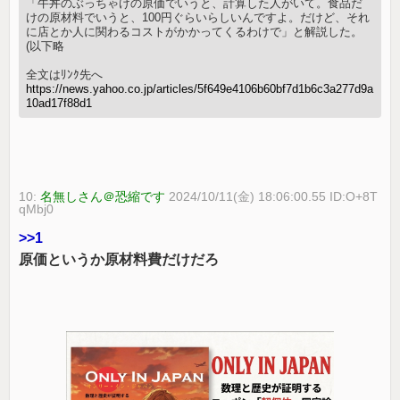
「牛丼のぶっちゃけの原価でいうと、計算した人がいて。食品だ
けの原材料でいうと、100円ぐらいらしいんですよ。だけど、それ
に店とか人に関わるコストがかかってくるわけで」と解説した。
(以下略
全文はﾘﾝｸ先へ
https://news.yahoo.co.jp/articles/5f649e4106b60bf7d1b6c3a277d9a
10ad17f88d1
10:
名無しさん＠恐縮です
2024/10/11(金) 18:06:00.55 ID:O+8T
qMbj0
>>1
原価というか原材料費だけだろ