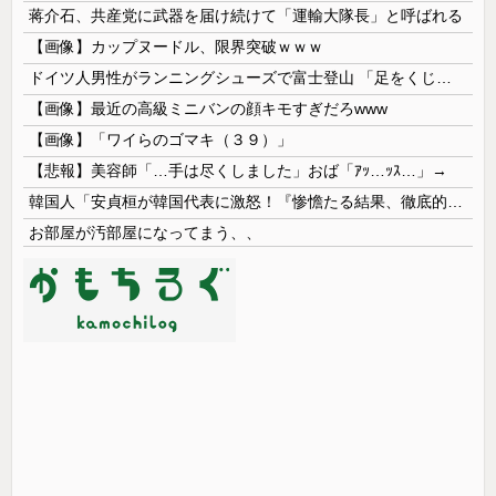
蒋介石、共産党に武器を届け続けて「運輸大隊長」と呼ばれる
【画像】カップヌードル、限界突破ｗｗｗ
ドイツ人男性がランニングシューズで富士登山 「足をくじいて動けない」
【画像】最近の高級ミニバンの顔キモすぎだろwww
【画像】「ワイらのゴマキ（３９）」
【悲報】美容師「…手は尽くしました」おば「ｱｯ…ｯｽ…」→
韓国人「安貞桓が韓国代表に激怒！『惨憺たる結果、徹底的な刷新が必要だ』と監督や協会を痛烈批判」
お部屋が汚部屋になってまう、、