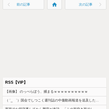
home
前の記事
次の記事
RSS【VIP】
【画像】 のっぺらぼう、捕まるｗｗｗｗｗｗｗｗｗｗ
（ ´_ゝ`）国会でしつこく週刊誌の中傷動画報道を追及した立憲議員、自身への誹謗中傷・苦情電話被害を訴え「総理に疑問を質す、当然のことをした...
実家でお留守番してたら警官が来訪、「この家空き家でしたよね？」と問いかけてくるが実際は30年ほど住んでおり……