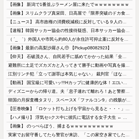
【画像】 新潟で1番並ぶラーメン屋に来たでｗｗｗｗｗｗｗｗ
【画像】スリムクラブ真栄田、日高屋で『限界突破のドカ食い』を披露するｗｗｗｗｗｗ
【ニュース】 高市政権の消費税減税に反対している９人の自民党議員が全て判明！！！！ やっぱりコイツラかｗｗｗｗｗ
【速報】韓国サッカー協会の性接待疑惑、日本サッカー協会が4人の日本人審判員を調査「調査後に結果を公表します」
（ ´_ゝ`）外国人や市民ら約80人が永住許可抑止案に反対を訴え「選別、差別の作業」「国会審議も経ずいきなり厳格化する国に誰が来ますか！」「今す...
【画像】最新の高梨沙羅さん🥺 【Pickup08082923】
【仰天】 石破茂さん、自民若手に舐めてかかった結果「全てを失うｗｗｗｗｗ」
避難所に土足でズカズカと入ってきて勝手に動画や写真を撮影したメディア取材陣、挙句の果てに要求してきたのは……
江別リンチ犯「立って謝罪は本気じゃない」 裁判官「ほな裁判で土下座してないキミは本気じゃないな」
【動画】 国宝級に可愛いッ!!!Hカップに健康的な体！エ□い！乳首からマ●コまで見えているよ 笑
ディズニーからの帰り道。夫「息子連れて離れろ！あと警察に通報！」私「助けて！」駅員「どうしました！？」→トンデモナイことに…
韓国の月探査機タヌリ、スペースX「ファルコン9」の残骸が月面に衝突する様子を撮影！
【圧巻映像】「ロケット打ち上げを宇宙から見ると・・・」の動画が衝撃的
【ハメ撮り】 浮気セ○クス中に彼氏に電話する女子大生 ← これを現実にやる子が現れる…
【画像】 のっぺらぼう、捕まるｗｗｗｗｗｗｗｗｗｗ
実家でお留守番してたら警官が来訪、「この家空き家でしたよね？」と問いかけてくるが実際は30年ほど住んでおり……