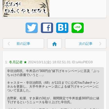
home
前の記事
次の記事
1:
冬月記者 ★
2024/10/11(金) 18:02:51.01 ID:sAIoPlEG9
辛坊治郎氏、牛丼店の“300円台”値下げキャンペーンに言及「ぶっ
ちゃけの原価でいうと…」
キャスター・辛坊治郎氏（68）が11日までに公式YouTubeチャン
ネルを更新し、大手牛丼チェーン店による値下げキャンペーンに
ついて言及した。
吉野家、松屋、すき家の3社が、期間限定で牛丼並盛300円台に値
下げするというニュースを取り上げた辛坊氏。