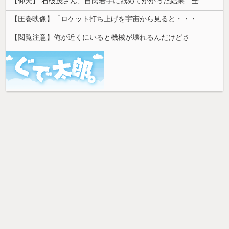
【仰天】 石破茂さん、自民若手に舐めてかかった結果「全てを失うｗｗｗｗｗ」
【圧巻映像】「ロケット打ち上げを宇宙から見ると・・・」の動画が衝撃的
【閲覧注意】俺が近くにいると機械が壊れるんだけどさ