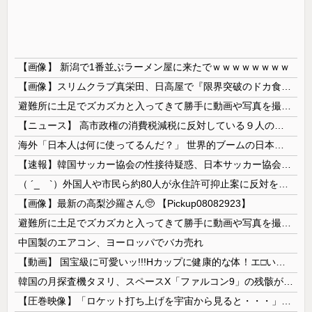
【画像】 新潟で1番並ぶラーメン屋に来たでｗｗｗｗｗｗｗｗ
【画像】スリムクラブ真栄田、日高屋で『限界突破のドカ食い』を披露するｗｗｗｗｗｗ
避難所に土足でズカズカと入ってきて勝手に動画や写真を撮影したメディア取材陣、挙句の果てに要求してきたのは……
【ニュース】 高市政権の消費税減税に反対している９人の自民党議員が全て判明！！！！ やっぱりコイツラかｗｗｗｗｗ
海外「日本人は何に使ってるんだ？」 世界的ブームの日本の食品、買ってみたものの使い道が分からない外国人が続出
【速報】韓国サッカー協会の性接待疑惑、日本サッカー協会が4人の日本人審判員を調査「調査後に結果を公表します」
（ ´_ゝ`）外国人や市民ら約80人が永住許可抑止案に反対を訴え「選別、差別の作業」「国会審議も経ずいきなり厳格化する国に誰が来ますか！」「今す...
【画像】最新の高梨沙羅さん🥺 【Pickup08082923】
避難所に土足でズカズカと入ってきて勝手に動画や写真を撮影したメディア取材陣、挙句の果てに要求してきたのは……
中国製のエアコン、ヨーロッパでバカ売れ
【動画】 国宝級に可愛いッ!!!Hカップに健康的な体！エ□い！乳首からマ●コまで見えているよ 笑
韓国の月探査機タヌリ、スペースX「ファルコン9」の残骸が月面に衝突する様子を撮影！
【圧巻映像】「ロケット打ち上げを宇宙から見ると・・・」の動画が衝撃的