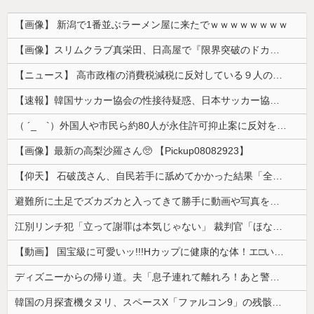
【画像】 新潟で1番並ぶラーメン屋に来たでｗｗｗｗｗｗｗｗ
【画像】スリムクラブ真栄田、日高屋で『限界突破のドカ食い』を披露するｗｗｗｗｗｗ
【ニュース】 高市政権の消費税減税に反対している９人の自民党議員が全て判明！！！！ やっぱりコイツラかｗｗｗｗｗ
【速報】韓国サッカー協会の性接待疑惑、日本サッカー協会が4人の日本人審判員を調査「調査後に結果を公表します」
（ ´_ゝ`）外国人や市民ら約80人が永住許可抑止案に反対を訴え「選別、差別の作業」「国会審議も経ずいきなり厳格化する国に誰が来ますか！」「今す...
【画像】最新の高梨沙羅さん🥺 【Pickup08082923】
【仰天】 石破茂さん、自民若手に舐めてかかった結果「全てを失うｗｗｗｗｗ」
避難所に土足でズカズカと入ってきて勝手に動画や写真を撮影したメディア取材陣、挙句の果てに要求してきたのは……
江別リンチ犯「立って謝罪は本気じゃない」 裁判官「ほな裁判で土下座してないキミは本気じゃないな」
【動画】 国宝級に可愛いッ!!!Hカップに健康的な体！エ□い！乳首からマ●コまで見えているよ 笑
ディズニーからの帰り道。夫「息子連れて離れろ！あと警察に通報！」私「助けて！」駅員「どうしました！？」→トンデモナイことに…
韓国の月探査機タヌリ、スペースX「ファルコン9」の残骸が月面に衝突する様子を撮影！