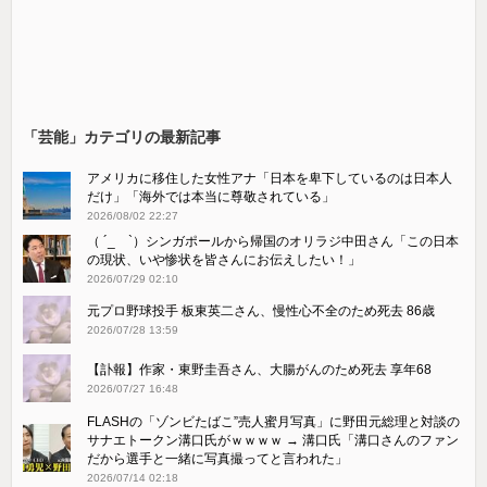
「芸能」カテゴリの最新記事
アメリカに移住した女性アナ「日本を卑下しているのは日本人
だけ」「海外では本当に尊敬されている」
2026/08/02 22:27
（ ´_ゝ`）シンガポールから帰国のオリラジ中田さん「この日本
の現状、いや惨状を皆さんにお伝えしたい！」
2026/07/29 02:10
元プロ野球投手 板東英二さん、慢性心不全のため死去 86歳
2026/07/28 13:59
【訃報】作家・東野圭吾さん、大腸がんのため死去 享年68
2026/07/27 16:48
FLASHの「ゾンビたばこ”売人蜜月写真」に野田元総理と対談の
サナエトークン溝口氏がｗｗｗｗ → 溝口氏「溝口さんのファン
だから選手と一緒に写真撮ってと言われた」
2026/07/14 02:18