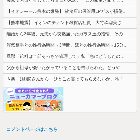
【イオンモール熊本の爆発】 飲食店の保管用LPガスが損傷「救出時も室内にガス充満」2人死亡、1人心肺停止
【熊本地震】 イオンのテナント雑貨店社員、大竹玖瑠美さん(22)がカワイイ・・・
離婚から3年後、元夫から突然届いたガラス玉の指輪。その真意を知った瞬間、私も弁護士も言葉を失って…
浮気相手との性行為時間→3時間、嫁との性行為時間→15分wwwwwwwww
旦那「給料は全部そっちで管理して」私「急にどうしたの？」→気づけば夫の収入がそのまま私名義の貯金になっていて…
父から祖母が会いたがっていることを告げられた。どうやら祖母は天麩羅通りの糞トメだったようで...
Ａ奥「(旦那)さんから、ひとこと言ってもらえないか」私「相談してみる」→ 人がおかしくなった瞬間を目の前で見て...
コメントページはこちら