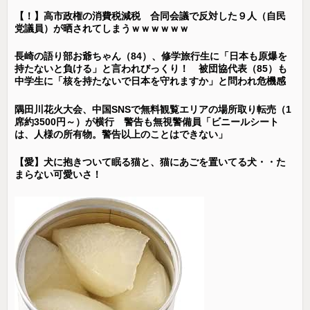
【！】高市政権の消費税減税 合同会議で反対した９人（自民
党議員）が晒されてしまうｗｗｗｗｗｗ
長崎の語り部お爺ちゃん（84）、修学旅行生に「日本も原爆を
持たないと負ける」と言われびっくり！ 被団協代表（85）も
中学生に「核を持たないで日本を守れますか」と問われ危機感
隅田川花火大会、中国SNSで無料観覧エリアの場所取り転売（1
席約3500円～）が横行 警告も無視警備員「ビニールシート
は、人様の所有物。警告以上のことはできない」
【愛】犬に抱きついて眠る猫と、猫にあごを置いてる犬・・た
まらない可愛いさ！