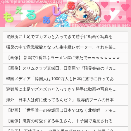
避難所に土足でズカズカと入ってきて勝手に動画や写真を撮影したメディア取材陣、挙句の果てに要求してきたのは……
猛暑の中で意識朦朧となった生中継レポーター、それを某出演者が爆笑しながら現場レポート続行を強制する動画が再注目されて……
【画像】 新潟で1番並ぶラーメン屋に来たでｗｗｗｗｗｗｗｗ
【画像】スリムクラブ真栄田、日高屋で『限界突破のドカ食い』を披露するｗｗｗｗｗｗ
韓国メディア「韓国人は1000万人も日本に旅行に行ってあげるのに、どうして日本人は韓国に来ないのか」自国に魅力がないのを棚に上げて日本を分析
避難所に土足でズカズカと入ってきて勝手に動画や写真を撮影したメディア取材陣、挙句の果てに要求してきたのは……
海外「日本人は何に使ってるんだ？」 世界的ブームの日本の食品、買ってみたものの使い道が分からない外国人が続出
【動画】「世界唯一の被爆国は日本ではなく北朝鮮」デモが開催される
【画像】滋賀の可愛すぎる学生さん、甲子園で発見される