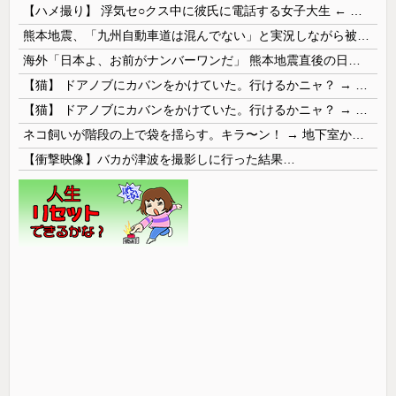
【ハメ撮り】 浮気セ○クス中に彼氏に電話する女子大生 ← これを現実にやる子が現れる…
熊本地震、「九州自動車道は混んでない」と実況しながら被災地へ向かう有名アナなどに批判殺到 全国紙記者「最新の状況をいち早く伝えることは報道機関としての責務」「情報を取り上げることには大きな意義がある」
海外「日本よ、お前がナンバーワンだ」 熊本地震直後の日本の対応のスピードに世界が衝撃
【猫】 ドアノブにカバンをかけていた。行けるかニャ？ → 猫はこうなります…
【猫】 ドアノブにカバンをかけていた。行けるかニャ？ → 猫はこうなります…
ネコ飼いが階段の上で袋を揺らす。キラ〜ン！ → 地下室からヤツが現れる…
【衝撃映像】バカが津波を撮影しに行った結果…