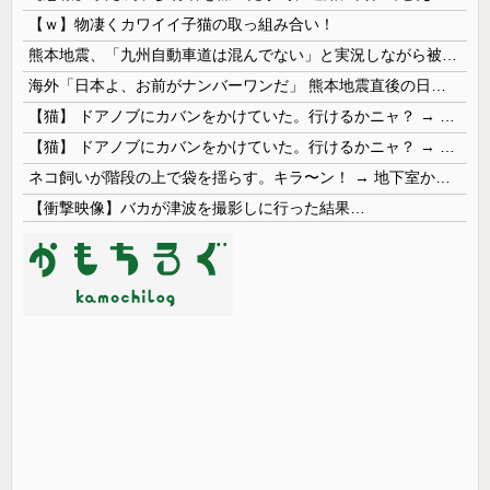
【ｗ】物凄くカワイイ子猫の取っ組み合い！
熊本地震、「九州自動車道は混んでない」と実況しながら被災地へ向かう有名アナなどに批判殺到 全国紙記者「最新の状況をいち早く伝えることは報道機関としての責務」「情報を取り上げることには大きな意義がある」
海外「日本よ、お前がナンバーワンだ」 熊本地震直後の日本の対応のスピードに世界が衝撃
【猫】 ドアノブにカバンをかけていた。行けるかニャ？ → 猫はこうなります…
【猫】 ドアノブにカバンをかけていた。行けるかニャ？ → 猫はこうなります…
ネコ飼いが階段の上で袋を揺らす。キラ〜ン！ → 地下室からヤツが現れる…
【衝撃映像】バカが津波を撮影しに行った結果…