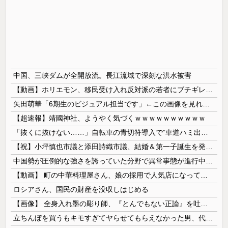
中国、三峡ダムが全開放流。長江流域で深刻な洪水被害
【動画】ホリエモン、移民受け入れ反対派の若者にブチギレ→スタジオ誰も反論できず沈黙w
矢田萌華「6期生のビジュアル担当です」←この画像を見れば誰もが納得【画像あり】
【超速報】靖國神社、ようやく気づくｗｗｗｗｗｗｗｗｗｗ
「抜くに抜けない……」自転車の青切符導入で”車道ハミ出し”が急増中
【祝】小坪慎也市議と添田詩織市議、結婚＆第一子誕生を発表 → ｗｗｗｗｗｗｗｗｗｗｗｗ
中国勢が圧倒的な強さを誇っていた分野で異常事態が進行中、日本勢が3人も準決勝に進む一方で中国勢が……
【動画】 町の中華料理屋さん、娘の採用で人気店になってしまう
ロシアさん、国民の財産を没収しはじめる
【画像】 全身入れ墨の彫り師、『とんでもない正論』を吐いて30万再生されてしまうｗｗｗｗｗｗｗ
立ちんぼを買うもキモすぎてヤらせてもらえなかった男、代わりの足コキでまさかの大量身寸米青ｗｗｗ