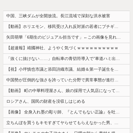
中国、三峡ダムが全開放流。長江流域で深刻な洪水被害
【動画】ホリエモン、移民受け入れ反対派の若者にブチギレ→スタジオ誰も反論できず沈黙w
矢田萌華「6期生のビジュアル担当です」←この画像を見れば誰もが納得【画像あり】
【超速報】靖國神社、ようやく気づくｗｗｗｗｗｗｗｗｗｗ
「抜くに抜けない……」自転車の青切符導入で”車道ハミ出し”が急増中
【祝】小坪慎也市議と添田詩織市議、結婚＆第一子誕生を発表 → ｗｗｗｗｗｗｗｗｗｗｗｗ
中国勢が圧倒的な強さを誇っていた分野で異常事態が進行中、日本勢が3人も準決勝に進む一方で中国勢が……
【動画】 町の中華料理屋さん、娘の採用で人気店になってしまう
ロシアさん、国民の財産を没収しはじめる
【画像】 全身入れ墨の彫り師、『とんでもない正論』を吐いて30万再生されてしまうｗｗｗｗｗｗｗ
立ちんぼを買うもキモすぎてヤらせてもらえなかった男、代わりの足コキでまさかの大量身寸米青ｗｗｗ