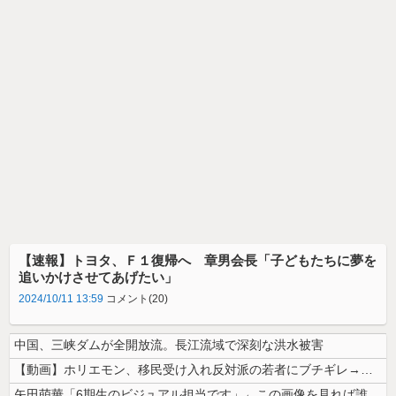
【速報】トヨタ、Ｆ１復帰へ 章男会長「子どもたちに夢を
追いかけさせてあげたい」
2024/10/11 13:59
コメント(20)
中国、三峡ダムが全開放流。長江流域で深刻な洪水被害
【動画】ホリエモン、移民受け入れ反対派の若者にブチギレ→スタジオ誰も反...
矢田萌華「6期生のビジュアル担当です」←この画像を見れば誰もが納得【画...