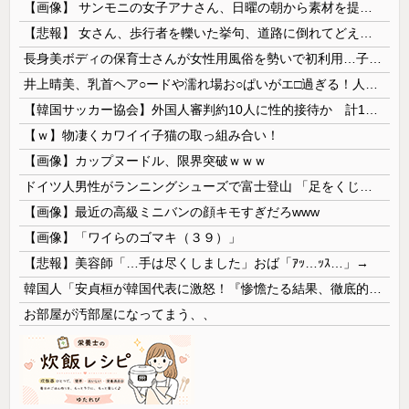
【画像】 サンモニの女子アナさん、日曜の朝から素材を提供してしまう
【悲報】 女さん、歩行者を轢いた挙句、道路に倒れてどえらいことになってしまうw w w w w w w
長身美ボディの保育士さんが女性用風俗を勢いで初利用…子供に絶対見せられないメスの顔でイキまくり。
井上晴美、乳首ヘア○ードや濡れ場お○ぱいがエ□過ぎる！人生最後のラスト写真集、最高！！
【韓国サッカー協会】外国人審判約10人に性的接待か 計1496回、約2億ウォン（約2200万円）
【ｗ】物凄くカワイイ子猫の取っ組み合い！
【画像】カップヌードル、限界突破ｗｗｗ
ドイツ人男性がランニングシューズで富士登山 「足をくじいて動けない」
【画像】最近の高級ミニバンの顔キモすぎだろwww
【画像】「ワイらのゴマキ（３９）」
【悲報】美容師「…手は尽くしました」おば「ｱｯ…ｯｽ…」→
韓国人「安貞桓が韓国代表に激怒！『惨憺たる結果、徹底的な刷新が必要だ』と監督や協会を痛烈批判」
お部屋が汚部屋になってまう、、