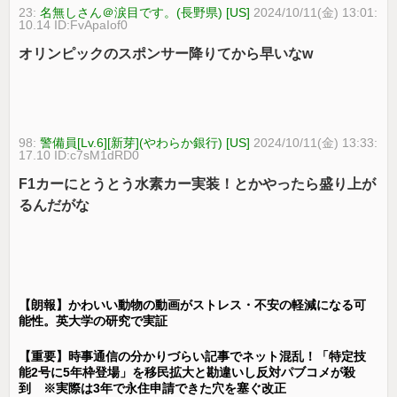
23:
名無しさん＠涙目です。(長野県) [US]
2024/10/11(金) 13:01:
10.14 ID:FvApaIof0
オリンピックのスポンサー降りてから早いなw
98:
警備員[Lv.6][新芽](やわらか銀行) [US]
2024/10/11(金) 13:33:
17.10 ID:c7sM1dRD0
F1カーにとうとう水素カー実装！とかやったら盛り上が
るんだがな
【朗報】かわいい動物の動画がストレス・不安の軽減になる可
能性。英大学の研究で実証
【重要】時事通信の分かりづらい記事でネット混乱！「特定技
能2号に5年枠登場」を移民拡大と勘違いし反対パブコメが殺
到 ※実際は3年で永住申請できた穴を塞ぐ改正