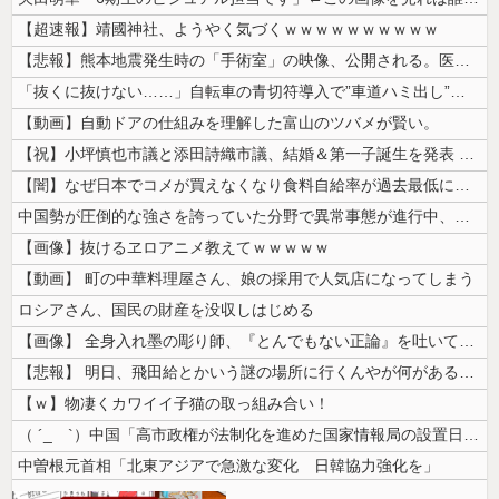
【超速報】靖國神社、ようやく気づくｗｗｗｗｗｗｗｗｗｗ
【悲報】熊本地震発生時の「手術室」の映像、公開される。医療従事者って凄...
「抜くに抜けない……」自転車の青切符導入で”車道ハミ出し”が急増中
【動画】自動ドアの仕組みを理解した富山のツバメが賢い。
【祝】小坪慎也市議と添田詩織市議、結婚＆第一子誕生を発表 → ｗｗｗｗ...
【闇】なぜ日本でコメが買えなくなり食料自給率が過去最低に並んだのか？
中国勢が圧倒的な強さを誇っていた分野で異常事態が進行中、日本勢が3人も...
【画像】抜けるヱロアニメ教えてｗｗｗｗｗ
【動画】 町の中華料理屋さん、娘の採用で人気店になってしまう
ロシアさん、国民の財産を没収しはじめる
【画像】 全身入れ墨の彫り師、『とんでもない正論』を吐いて30万再生さ...
【悲報】 明日、飛田給とかいう謎の場所に行くんやが何があるんや????...
【ｗ】物凄くカワイイ子猫の取っ組み合い！
（ ´_ゝ`）中国「高市政権が法制化を進めた国家情報局の設置日が7月3...
中曽根元首相「北東アジアで急激な変化 日韓協力強化を」