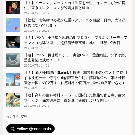
【！】イーロン、メモリの自社生産を検討、インテルが技術提
供、東京エレクトロンが設備提供と報道
2026/07/22 14:59
【祝報】南鳥島沖の泥から重レアアースを確認 日本、大資源
国家になってしまう
2026/07/21 16:58
【！】JAXA、小惑星と地球の衝突を防ぐ「プラネタリーディフ
ェンス（地球防衛）」超精密誘導実証に成功 世界で2例目
2026/07/11 15:37
【凄】JAXA、再使用ロケット実験RV-X 垂直離陸、水平移動、
垂直着陸に成功！！！
2026/07/11 14:01
【！】消火栓標識にStarlinkを搭載、非常用通信ハブとして使用
する技術デモ 停電や通信障害発生時に情報確保へ 消火栓標
識は全国に約12万本（住宅地やや商店街、幹線道路沿いなど）
2026/07/03 14:36
【凄】高知の歯科材料メーカーが開発した樹脂で作る白い歯の
ブリッジ 保険適用に 貴金属（銀歯）より３割安く
2026/06/28 14:42
カテゴリ：
技術