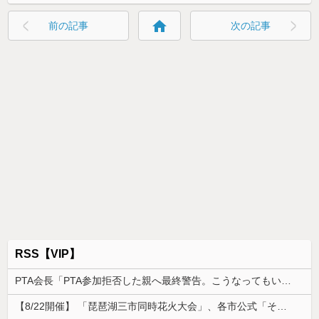
home
前の記事
次の記事
RSS【VIP】
PTA会長「PTA参加拒否した親へ最終警告。こうなってもいい？」
【8/22開催】 「琵琶湖三市同時花火大会」、各市公式「そんな花火大会は存在しない」→ 高価チケットを購入した人達がSNS阿鼻叫喚