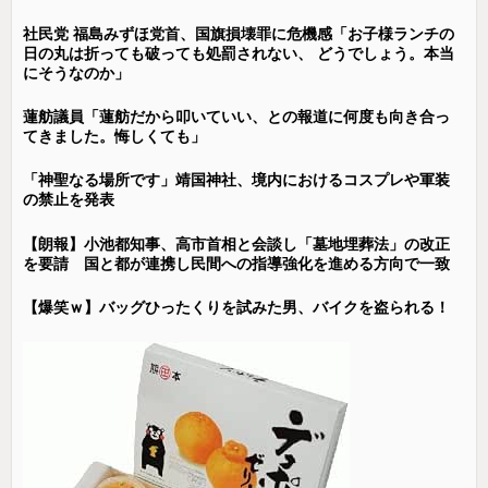
社民党 福島みずほ党首、国旗損壊罪に危機感「お子様ランチの
日の丸は折っても破っても処罰されない、 どうでしょう。本当
にそうなのか」
蓮舫議員「蓮舫だから叩いていい、との報道に何度も向き合っ
てきました。悔しくても」
「神聖なる場所です」靖国神社、境内におけるコスプレや軍装
の禁止を発表
【朗報】小池都知事、高市首相と会談し「墓地埋葬法」の改正
を要請 国と都が連携し民間への指導強化を進める方向で一致
【爆笑ｗ】バッグひったくりを試みた男、バイクを盗られる！