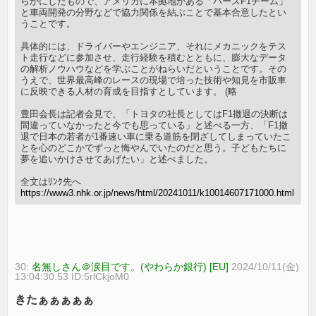
らかにしたもので、アメリカに本拠地がある「ハースF1チーム」
と車両開発の分野などで協力関係を結ぶことで基本合意したとい
うことです。
具体的には、ドライバーやエンジニア、それにメカニックをテス
ト走行などに参加させ、走行経験を積むとともに、膨大なデータ
の解析ノウハウなどを学ぶことがねらいだということです。その
うえで、世界最高峰のレースの現場で培った技術や知見を市販車
に反映できる人材の育成を目指すとしています。 (略
豊田会長は記者会見で、「トヨタの社長としてはF1撤退の決断は
間違っていなかったと今でも思っている」と述べる一方、「F1撤
退で日本の若者が1番速い車に乗る道筋を閉ざしてしまっていたこ
とを心のどこかでずっと悔やんでいたのだと思う。子どもたちに
夢を追いかけさせてあげたい」と述べました。
全文はﾘﾝｸ先へ
https://www3.nhk.or.jp/news/html/20241011/k10014607171000.html
30:
名無しさん＠涙目です。(やわらか銀行) [EU]
2024/10/11(金)
13:04:30.53 ID:5rlCkjoM0
きたぁぁぁぁぁ