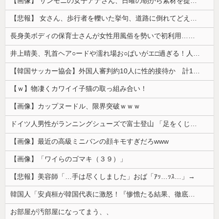
【画像】 サンモニの女子アナさん、日曜の朝から素材を提供してしまう
【悲報】 女さん、歩行者を轢いた挙句、道路に倒れてどえらいことになってしまうw w w w w w w
長身美ボディの保育士さんが女性用風俗を勢いで初利用…子供に絶対見せられないメスの顔でイキまくり。
井上晴美、乳首ヘア○ードや濡れ場お○ぱいがエ□過ぎる！人生最後のラスト写真集、最高！！
【韓国サッカー協会】外国人審判約10人に性的接待か 計1496回、約2億ウォン（約2200万円）
【ｗ】物凄くカワイイ子猫の取っ組み合い！
【画像】カップヌードル、限界突破ｗｗｗ
ドイツ人男性がランニングシューズで富士登山 「足をくじいて動けない」
【画像】最近の高級ミニバンの顔キモすぎだろwww
【画像】「ワイらのゴマキ（３９）」
【悲報】美容師「…手は尽くしました」おば「ｱｯ…ｯｽ…」→
韓国人「安貞桓が韓国代表に激怒！『惨憺たる結果、徹底的な刷新が必要だ』と監督や協会を痛烈批判」
お部屋が汚部屋になってまう、、