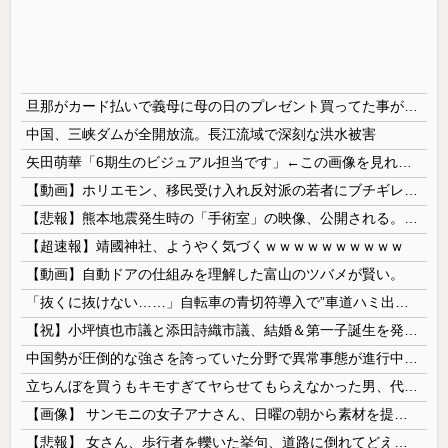
旦那がカード払いで義母に母の日のプレゼント買ってた事が発覚 私が実母に買ってるのを見て自分も買おうと思ったらしい → 家計がピンチだから小遣いからお願いできるか聞いたら…
中国、三峡ダムが全開放流。長江流域で深刻な洪水被害
矢田萌華「6期生のビジュアル担当です」←この画像を見れば誰もが納得【画像あり】
【動画】ホリエモン、移民受け入れ反対派の若者にブチギレ→スタジオ誰も反論できず沈黙w
【悲報】熊本地震発生時の「手術室」の映像、公開される。医療従事者って凄いなｗｗｗｗ
【超速報】靖國神社、ようやく気づくｗｗｗｗｗｗｗｗｗｗ
【動画】自動ドアの仕組みを理解した富山のツバメが賢い。
「抜くに抜けない……」自転車の青切符導入で”車道ハミ出し”が急増中
【祝】小坪慎也市議と添田詩織市議、結婚＆第一子誕生を発表 → ｗｗｗｗｗｗｗｗｗｗｗｗ
中国勢が圧倒的な強さを誇っていた分野で異常事態が進行中、日本勢が3人も準決勝に進む一方で中国勢が……
立ちんぼを買うもキモすぎてヤらせてもらえなかった男、代わりの足コキでまさかの大量身寸米青ｗｗｗ
【画像】 サンモニの女子アナさん、日曜の朝から素材を提供してしまう
【悲報】 女さん、歩行者を轢いた挙句、道路に倒れてどえらいことになってしまうw w w w w w w