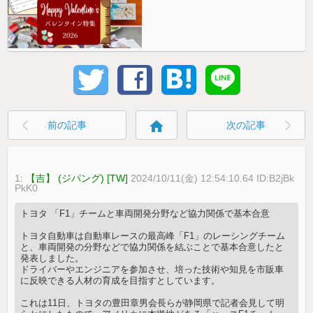
home
前の記事
次の記事
1:
【吉】 (ジパング) [TW]
2024/10/11(金) 12:54:10.64 ID:B2jBk
PkK0
トヨタ 「F1」チームと車両開発分野など協力関係で基本合意
トヨタ自動車は自動車レースの最高峰「F1」のレーシングチーム
と、車両開発の分野などで協力関係を結ぶことで基本合意したと
発表しました。
ドライバーやエンジニアを参加させ、培った技術や知見を市販車
に反映できる人材の育成を目指すとしています。
これは11日、トヨタの豊田章男会長らが静岡県で記者会見して明