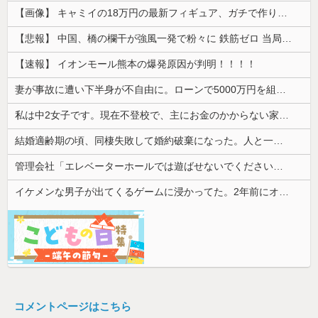
【画像】 キャミイの18万円の最新フィギュア、ガチで作り込みがエグすぎる
【悲報】 中国、橋の欄干が強風一発で粉々に 鉄筋ゼロ 当局「接着剤でくっつけただけ」「正常で、品質問題はない」
【速報】 イオンモール熊本の爆発原因が判明！！！！
妻が事故に遭い下半身が不自由に。ローンで5000万円を組んでバリアフリーの家を建てた。だが俺には作戦があった
私は中2女子です。現在不登校で、主にお金のかからない家事を担当してます
結婚適齢期の頃、同棲失敗して婚約破棄になった。人と一緒に暮らすのが向いてないらしく、なんとかしたい...
管理会社「エレベーターホールでは遊ばせないでください」私「うちの子じゃないんですけど…」→まさかの展開になり…
イケメンな男子が出てくるゲームに浸かってた。2年前にオタ趣味を卒業してから私生活にやる気がなくなって焦ってる
コメントページはこちら