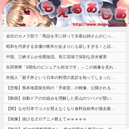
会社のカメラ部で「商品を手に持って水着お姉さんがにっこり」を撮影、だがお姉さんは素人アルバイトで親バレした結果……
昭和を代表する女優の晩年があまりにも寂しすぎる！と話題に、自身の子供を餓死する寸前までネグレクトした挙句……
中国、三峡ダムが全開放流。長江流域で深刻な洪水被害
矢田萌華「6期生のビジュアル担当です」←この画像を見れば誰もが納得【画像あり】
外国人「親子丼という日本の料理の直訳を知ってしまった…」
【悲報】熊本地震発生時の「手術室」の映像、公開される。医療従事者って凄いなｗｗｗｗ
【動画】自動ドアの仕組みを理解した富山のツバメが賢い。
【闇】なぜ日本でコメが買えなくなり食料自給率が過去最低に並んだのか？
【画像】抜けるヱロアニメ教えてｗｗｗｗｗ