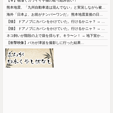
【ｗ】物凄くカワイイ子猫の取っ組み合い！
熊本地震、「九州自動車道は混んでない」と実況しながら被災地へ向かう有名アナなどに批判殺到 全国紙記者「最新の状況をいち早く伝えることは報道機関としての責務」「情報を取り上げることには大きな意義がある」
海外「日本よ、お前がナンバーワンだ」 熊本地震直後の日本の対応のスピードに世界が衝撃
【猫】 ドアノブにカバンをかけていた。行けるかニャ？ → 猫はこうなります…
【猫】 ドアノブにカバンをかけていた。行けるかニャ？ → 猫はこうなります…
ネコ飼いが階段の上で袋を揺らす。キラ〜ン！ → 地下室からヤツが現れる…
【衝撃映像】バカが津波を撮影しに行った結果…