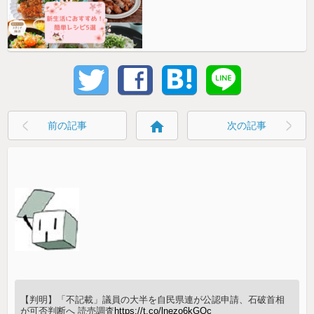
home
前の記事
次の記事
【判明】「不記載」議員の大半を自民県連が公認申請、石破首相
が可否判断へ 読売調査
https://t.co/lnezo6kGQc