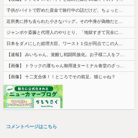
子供がバイトで貯めた資金で旅行中の話だけど、ちょっとお金足りないから貸してくれる？って連絡きた
近所奥に持ち去られた小さなバッグ。その中身が偽物だと分かった時、どんな顔をするのか楽しみで…
ジャンポケ斎藤と代理人のやりとり、「地獄すぎて完全にコントになってる……」と衝撃を受ける人が続出中
日本をダメにした総理大臣、ワースト１位が同点でこの人ｗｗｗｗｗｗ
【速報】 みいちゃん、覚醒し戦闘民族化。お子様二人をフルボッコにしてしまう
【画像】 トラックの運ちゃん御用達ターミナル食堂のざっかけないオムライスｗｗｗｗｗｗｗｗｗｗ
【画像】 十二支合体！！ところでその前足、猫じゃね？
コメントページはこちら