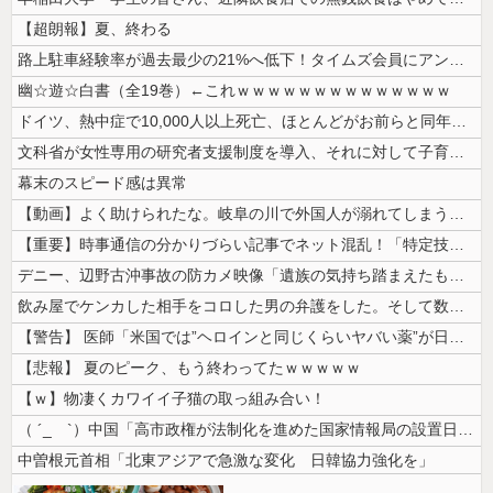
【超朗報】夏、終わる
路上駐車経験率が過去最少の21%へ低下！タイムズ会員にアンケート
幽☆遊☆白書（全19巻）←これｗｗｗｗｗｗｗｗｗｗｗｗｗｗ
ドイツ、熱中症で10,000人以上死亡、ほとんどがお前らと同年代で若者...
文科省が女性専用の研究者支援制度を導入、それに対して子育て負担に苦しむ...
幕末のスピード感は異常
【動画】よく助けられたな。岐阜の川で外国人が溺れてしまう事故。
【重要】時事通信の分かりづらい記事でネット混乱！「特定技能2号に5年枠...
デニー、辺野古沖事故の防カメ映像「遺族の気持ち踏まえたものかくみ取り切...
飲み屋でケンカした相手をコロした男の弁護をした。そして数年後、因果応報...
【警告】 医師「米国では”ヘロインと同じくらいヤバい薬”が日本では平気...
【悲報】 夏のピーク、もう終わってたｗｗｗｗｗ
【ｗ】物凄くカワイイ子猫の取っ組み合い！
（ ´_ゝ`）中国「高市政権が法制化を進めた国家情報局の設置日が7月3...
中曽根元首相「北東アジアで急激な変化 日韓協力強化を」