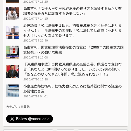
2026/07/27 18:25
高市首相「女性天皇や皇位継承権の在り方を議論する新たな有
識者会議を直ちに設置する必要はない」
2026/07/27 14:15
岩屋議員「私は選挙中１回も、消費税減税を訴えた事はありま
っせん！」 ※選挙中の岩屋氏「私は決して反高市じゃありま
せん！しっかり支えて参ります」
2026/07/24 22:40
高市首相、国旗損壊罪法案提出の背景に 「2009年の民主党の国
旗軽視」への強い危機感
2026/07/23 16:08
【沖縄県知事選】自民党沖縄県連の島袋会長、県議会で宣戦布
告「あなたとは8年間やって参りました、いよいよ9月の戦い」
「あなたのやってきた8年間、私は認められない！！」
2026/07/20 16:38
小泉進次郎防衛相、防衛力強化のために核兵器に関する議論の
必要性に言及
2026/07/19 04:01
カテゴリ：
自民党