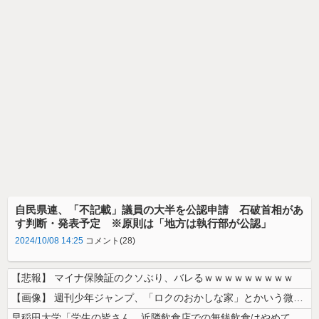
自民県連、「不記載」議員の大半を公認申請 石破首相があ
す判断・発表予定 ※原則は「地方は執行部が公認」
2024/10/08 14:25
コメント(28)
【悲報】 マイナ保険証のクソぶり、バレるｗｗｗｗｗｗｗｗｗ
【画像】 週刊少年ジャンプ、「ロクのおかしな家」とかいう微妙な漫画を巻...
早稲田大学「学生の皆さん、近隣飲食店での無銭飲食はやめてください」