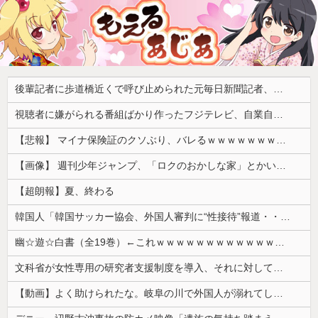
後輩記者に歩道橋近くで呼び止められた元毎日新聞記者、「元毎日と名乗ってSNSで活動するな」と要求されてしまい……
視聴者に嫌がられる番組ばかり作ったフジテレビ、自業自得すぎる立場に陥ってしまい……
【悲報】 マイナ保険証のクソぶり、バレるｗｗｗｗｗｗｗｗｗ
【画像】 週刊少年ジャンプ、「ロクのおかしな家」とかいう微妙な漫画を巻頭カラーにしたせいで100万部切る
【超朗報】夏、終わる
韓国人「韓国サッカー協会、外国人審判に“性接待”報道・・・」→「2002年の審判買収が事実だったのか？」「日本人が言ってたこと正しかったね・・・...
幽☆遊☆白書（全19巻）←これｗｗｗｗｗｗｗｗｗｗｗｗｗｗ
文科省が女性専用の研究者支援制度を導入、それに対して子育て負担に苦しむ若手男性研究者は……
【動画】よく助けられたな。岐阜の川で外国人が溺れてしまう事故。