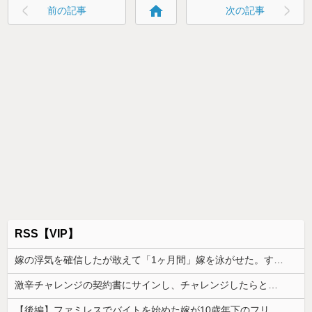
home
前の記事
次の記事
RSS【VIP】
嫁の浮気を確信したが敢えて「1ヶ月間」嫁を泳がせた。すると嫁の不倫がトンデモないことに...
激辛チャレンジの契約書にサインし、チャレンジしたらとんでもない事態になった。救急車運ばれ胃の洗浄や入院2日で10万超えて...
【後編】ファミレスでバイトを始めた嫁が10歳年下のフリーターと性行為してた