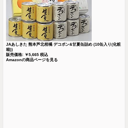
JAあしきた 熊本芦北柑橘 デコポン&甘夏缶詰め (10缶入り(化粧
箱))
販売価格: ￥5,665 税込
Amazonの商品ページを見る