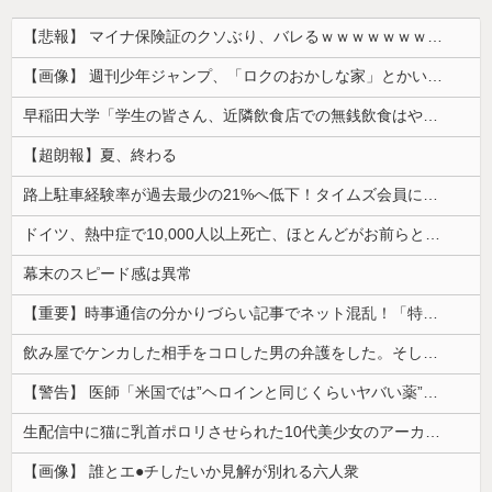
【悲報】 マイナ保険証のクソぶり、バレるｗｗｗｗｗｗｗｗｗ
【画像】 週刊少年ジャンプ、「ロクのおかしな家」とかいう微妙な漫画を巻頭カラーにしたせいで100万部切る
早稲田大学「学生の皆さん、近隣飲食店での無銭飲食はやめてください」
【超朗報】夏、終わる
路上駐車経験率が過去最少の21%へ低下！タイムズ会員にアンケート
ドイツ、熱中症で10,000人以上死亡、ほとんどがお前らと同年代で若者は元気💪
幕末のスピード感は異常
【重要】時事通信の分かりづらい記事でネット混乱！「特定技能2号に5年枠登場」を移民拡大と勘違いし反対パブコメが殺到 ※実際は3年で永住申請できた...
飲み屋でケンカした相手をコロした男の弁護をした。そして数年後、因果応報を思わせる出来事が…
【警告】 医師「米国では”ヘロインと同じくらいヤバい薬”が日本では平気で処方されてる」
生配信中に猫に乳首ポロリさせられた10代美少女のアーカイブ、500万再生越えｗｗｗ
【画像】 誰とエ●チしたいか見解が別れる六人衆