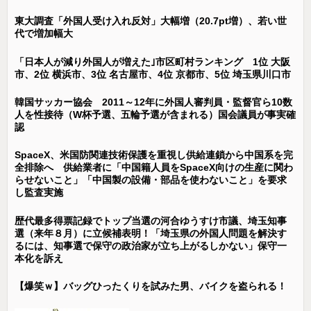
東大調査「外国人受け入れ反対」大幅増（20.7pt増）、若い世
代で増加幅大
「日本人が減り外国人が増えた｣市区町村ランキング 1位 大阪
市、2位 横浜市、3位 名古屋市、4位 京都市、5位 埼玉県川口市
韓国サッカー協会 2011～12年に外国人審判員・監督官ら10数
人を性接待（W杯予選、五輪予選が含まれる）国会議員が事実確
認
SpaceX、米国防関連技術保護を重視し供給連鎖から中国系を完
全排除へ 供給業者に「中国籍人員をSpaceX向けの生産に関わ
らせないこと」「中国製の設備・部品を使わないこと」を要求
し監査実施
歴代最多得票記録でトップ当選の河合ゆうすけ市議、埼玉知事
選（来年８月）に立候補表明！「埼玉県の外国人問題を解決す
るには、知事選で保守の政治家が立ち上がるしかない」保守一
本化を訴え
【爆笑ｗ】バッグひったくりを試みた男、バイクを盗られる！