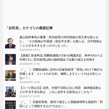
「自民党」カテゴリの最新記事
森山前幹事長が暴露「高市総理のSNS投稿が習主席を怒らせ
た」 「その投稿が中国側（習近平主席）を怒らせ、日中関係を
こじらせる大きなきっかけになった」
2026/08/06 15:14
【速報】飲食料品 消費税減税の方針を閣議決定、来年4月から2
年間1％に 高市総理は秋の臨時国会で法案の成立を目指す
2026/08/05 17:50
（ ´_ゝ`）消費税減税に反対の石破前総理「実現に向けて検討を
加速します、というのが公約。減税しますというのは公約じゃ
ない！」
2026/08/05 14:59
【スパイ防止法】自民、外国干渉防止法に刑罰 偽情報拡散な
どの不当干渉を防止 これに反対する政党はどこかな？
2026/07/27 22:05
（ ´_ゝ`）石破前首相、講演で成立した国旗損壊罪を猛批判「刑
罰によって強制するものではない」