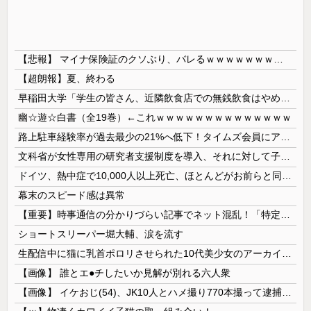
【悲報】 マイナ保険証のクソぶり、バレるｗｗｗｗｗｗｗｗｗ
【超朗報】夏、終わる
早稲田大学「学生の皆さん、近隣飲食店での無銭飲食はやめてください」
幽☆遊☆白書（全19巻）←これｗｗｗｗｗｗｗｗｗｗｗｗｗｗ
路上駐車経験率が過去最少の21%へ低下！タイムズ会員にアンケート
文科省が女性専用の研究者支援制度を導入、それに対して子育て負担に苦しむ若手男性研究者は……
ドイツ、熱中症で10,000人以上死亡、ほとんどがお前らと同年代で若者は元気💪
幕末のスピード感は異常
【重要】時事通信の分かりづらい記事でネット混乱！「特定技能2号に5年枠登場」を移民拡大と勘違いし反対パブコメが殺到 ※実際は3年で永住申請できた...
ショートスリーパー堀大輔、涙を流す
生配信中に猫に乳首ポロリさせられた10代美少女のアーカイブ、500万再生越えｗｗｗ
【画像】 誰とエ●チしたいか見解が別れる六人衆
【画像】 イケおじ(54)、JK10人とハメ撮り770本撮って逮捕ｗｗｗｗｗｗｗ