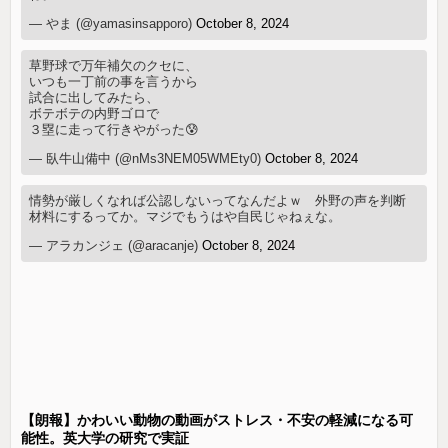
— やま (@yamasinsapporo)
October 8, 2024
草野球で万年補欠のクセに、
いつも一丁前の事を言うから
試合に出してみたら、
ボテボテの内野ゴロで
３塁に走って行きやがった😰
— 臥牛山備中 (@nMs3NEM05WMEty0)
October 8, 2024
情勢が厳しくなれば公認しないってなんだよｗ 外野の声を判断
材料にするってか。マジでもうはや自民じゃねぇな。
— アラカンジェ (@aracanje)
October 8, 2024
【朗報】かわいい動物の動画がストレス・不安の軽減になる可
能性。英大学の研究で実証