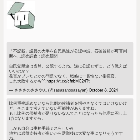
「不記載」議員の大半を自民県連が公認申請、石破首相が可否判
断へ…読売調査 : 読売新聞
自民党県連は当然、公認するよね。逆に公認せずに、どう戦えば
いいのか？
発言がブレたとかの問題でなく、戦略に一貫性ない指揮官。
これ大敗するかも^^;
https://t.co/cfnbMC24Tt
— さささのささやん (@sasasanosasayan)
October 8, 2024
比例重複認めないなら比例の候補者を増やさなくてはいけないけ
ど、そこまで考えていない可能性がありますね。
もし比例の候補者が足りないなんてことになったら他党に召し上
げになりますから。
しかも自分は事務手続ミスらしいw
地方は岩盤支持者が多いから選挙後は大変な事になりそうです
ね。