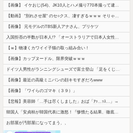
【画像】 イケおじ(54)、JK10人とハメ撮り770本撮って逮捕ｗｗｗｗｗｗｗ
【動画】 ”別れさせ屋” のセ○クス、凄すぎるｗｗｗ そりゃ肉便器に堕ちるわｗｗｗ
【画像】 元モデルのTBS新人アナさん、プリケツ
入国拒否の半数が日本人!? 「オーストラリアで日本人女性が売春」
【ｗ】物凄くカワイイ子猫の取っ組み合い！
【画像】カップヌードル、限界突破ｗｗｗ
ドイツ人男性がランニングシューズで富士登山 「足をくじいて動けない」
【画像】最近の高級ミニバンの顔キモすぎだろwww
【画像】「ワイらのゴマキ（３９）」
【悲報】美容師「…手は尽くしました」おば「ｱｯ…ｯｽ…」→
韓国人「安貞桓が韓国代表に激怒！『惨憺たる結果、徹底的な刷新が必要だ』と監督や協会を痛烈批判」
お部屋が汚部屋になってまう、、