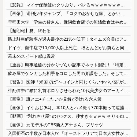
【悲報】 マイナ保険証のクソぶり、バレるｗｗｗｗｗｗｗｗｗ
【画像】 週刊少年ジャンプ、「ロクのおかしな家」とかいう微妙な漫画を巻頭カラーにしたせいで100万部切る
早稲田大学「学生の皆さん、近隣飲食店での無銭飲食はやめてください」
【超朗報】夏、終わる
路上駐車経験率が過去最少の21%へ低下！タイムズ会員にアンケート
ドイツ、熱中症で10,000人以上死亡、ほとんどがお前らと同年代で若者は元気💪
幕末のスピード感は異常
【重要】時事通信の分かりづらい記事でネット混乱！「特定技能2号に5年枠登場」を移民拡大と勘違いし反対パブコメが殺到 ※実際は3年で永住申請できた...
飲み屋でケンカした相手をコロした男の弁護をした。そして数年後、因果応報を思わせる出来事が…
【警告】 医師「米国では”ヘロインと同じくらいヤバい薬”が日本では平気で処方されてる」
生配信中に猫に乳首ポロリさせられた10代美少女のアーカイブ、500万再生越えｗｗｗ
【画像】 誰とエ●チしたいか見解が別れる六人衆
【画像】 イケおじ(54)、JK10人とハメ撮り770本撮って逮捕ｗｗｗｗｗｗｗ
【動画】 ”別れさせ屋” のセ○クス、凄すぎるｗｗｗ そりゃ肉便器に堕ちるわｗｗｗ
【画像】 元モデルのTBS新人アナさん、プリケツ
入国拒否の半数が日本人!? 「オーストラリアで日本人女性が売春」