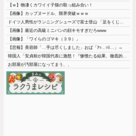
【ｗ】物凄くカワイイ子猫の取っ組み合い！
【画像】カップヌードル、限界突破ｗｗｗ
ドイツ人男性がランニングシューズで富士登山 「足をくじいて動けない」
【画像】最近の高級ミニバンの顔キモすぎだろwww
【画像】「ワイらのゴマキ（３９）」
【悲報】美容師「…手は尽くしました」おば「ｱｯ…ｯｽ…」→
韓国人「安貞桓が韓国代表に激怒！『惨憺たる結果、徹底的な刷新が必要だ』と監督や協会を痛烈批判」
お部屋が汚部屋になってまう、、