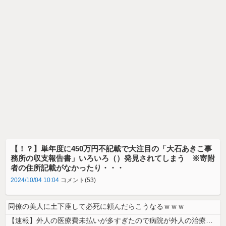
【！？】単年度に450万円不記載で大注目の「大石あきこ事
務所の収支報告書」いろいろ（）発見されてしまう ※寄附
者の住所記載がなかったり・・・
2024/10/04 10:04
コメント(53)
同僚の美人に土下座して必死に頼んだらこうなるｗｗｗ
【速報】外人の医療費未払いが多すぎたので病院が外人の治療を断るようにな...