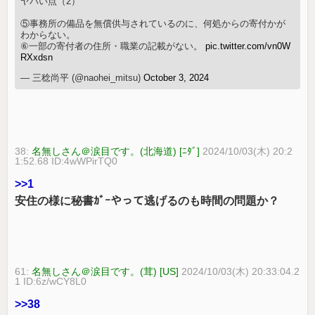
ヤバい点（2）
⑤事務所の備品を無償供与されているのに、何処からの寄付かが
わからない。
⑥一部の寄付者の住所・職業の記載がない。
pic.twitter.com/vn0W
RXxdsn
— 三稔尚平 (@naohei_mitsu)
October 3, 2024
38:
名無しさん＠涙目です。(北海道) [ﾆﾀﾞ]
2024/10/03(木) 20:2
1:52.68 ID:4wWPirTQ0
>>1
安住の様に秘書ｶﾞｰやって逃げるのも時間の問題か？
61:
名無しさん＠涙目です。(茸) [US]
2024/10/03(木) 20:33:04.2
1 ID:6z/wCY8L0
>>38