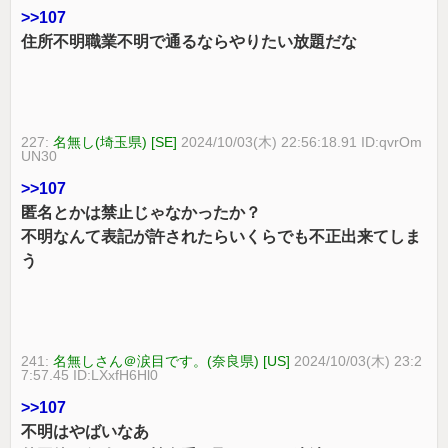
>>107
住所不明職業不明で通るならやりたい放題だな
227:
名無し(埼玉県) [SE]
2024/10/03(木) 22:56:18.91 ID:qvrOm
UN30
>>107
匿名とかは禁止じゃなかったか？
不明なんて表記が許されたらいくらでも不正出来てしま
う
241:
名無しさん＠涙目です。(奈良県) [US]
2024/10/03(木) 23:2
7:57.45 ID:LXxfH6Hl0
>>107
不明はやばいなあ