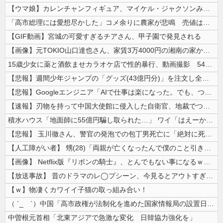
【ウマ娘】カレンチャンフィギュア、マイケル・ジャクソンみたいになってし...
「高市総理には愛想尽かした」コメ余りに農家が悲鳴 売値は生産原価の半分...
【GIF動画】宮城の可愛すぎるチアさん、甲子園で発見される
【画像】元TOKIO山口達也さん、家賃3万4000円の湘南の家からYo...
15歳少女に薬と酒飲ませカラオケ店で性的暴行、動画撮影 54歳無職を再...
【悲報】週間少年ジャンプの「グッズ(43億円分)」を注文し全てキャンセ...
【悲報】Googleエンジニア「AIで仕事は楽になった。でも、つまらな...
【速報】刃物を持って中国大使館に侵入した自衛官、地裁でついに動機明かす
積水ハウス「地面師に55億円騙し取られた…」 ワイ「はえーかわいそう…...
【悲報】 玉川徹さん、警官の発泡での包丁男死亡に「絶対に死刑にならない...
【人工障がい者】 甥(28)「両親が亡くなったんで僕のこと引き取ってほ...
【画像】 Netflix版『リボンの騎士』、とんでもない事になるｗｗｗ...
【放送事故】 昔のドラマのレ◯プシーン、今見るとアウトすぎる・・・
【ｗ】物凄くカワイイ子猫の取っ組み合い！
（ ´_ゝ`）中国「高市政権が法制化を進めた国家情報局の設置日が7月3...
中曽根元首相「北東アジアで急激な変化 日韓協力強化を」