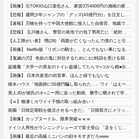
【画像】元TOKIO山口達也さん、家賃3万4000円の湘南の家からYouTube更新。激痩せした現在の姿がこちら…
【悲報】週間少年ジャンプの「グッズ(43億円分)」を注文し全てキャンセルした女逮捕ｗｗｗｗｗｗｗｗ
【速報】刃物を持って中国大使館に侵入した自衛官、地裁でついに動機明かす
【悲報】 玉川徹さん、警官の発泡での包丁男死亡に「絶対に死刑にならない罪なのに警察が死刑にした！」 → 元警官のマジレスがコチラ → ………
【人工障がい者】 甥(28)「両親が亡くなったんで僕のこと引き取ってほしいんですけど！」なんでいい年したヒキニートを引き取らなきゃいけないんだ...
【画像】 Netflix版『リボンの騎士』、とんでもない事になるｗｗｗｗｗ
【鬼滅の刃】 色欲の鬼に対抗するためにエ□特訓を受ける胡蝶しのぶ…！クールなしのぶが快楽に抗えず翻弄されちゃう…
盗撮魔「大学一の美女のトイレ盗撮してたらマ○コから精●出てきたんだが…」（動画あり）
【画像】 日本共産党の街宣車、ほんと碌でもないな
積水ハウス「地面師に55億円騙し取られた…」ワイ「はえーかわいそう…会社滅茶苦茶やろなぁ」
美人JDが彼氏のオ○ニー用に送った動画、勝手に晒されて学校中の”共有オカズ” にされる
【ｗ】物凄くカワイイ子猫の取っ組み合い！
前園「日韓定期戦を復活させるべきだ」「日韓双方にメリットがある」……日本へのメリットがなにもないんですが、それは
【画像】カップヌードル、限界突破ｗｗｗ
ドイツ人男性がランニングシューズで富士登山 「足をくじいて動けない」
【画像】最近の高級ミニバンの顔キモすぎだろwww