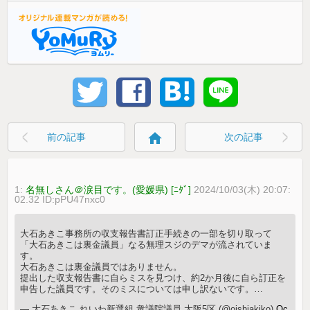
home
前の記事
次の記事
1:
名無しさん＠涙目です。(愛媛県) [ﾆﾀﾞ]
2024/10/03(木) 20:07:
02.32 ID:pPU47nxc0
大石あきこ事務所の収支報告書訂正手続きの一部を切り取って
「大石あきこは裏金議員」なる無理スジのデマが流されていま
す。
大石あきこは裏金議員ではありません。
提出した収支報告書に自らミスを見つけ、約2か月後に自ら訂正を
申告した議員です。そのミスについては申し訳ないです。…
— 大石あきこ れいわ新選組 衆議院議員 大阪5区 (@oishiakiko)
Oc