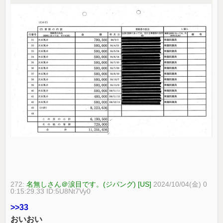
272:
名無しさん＠涙目です。(ジパング) [US]
2024/10/04(金) 0
0:15:29.33 ID:5U8Nt7Vy0
>>33
おいおい