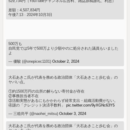
529,734円（YouTubeチャンネル広告料、雑誌原稿謝礼、利息）
差額：4,507,834円
午後7:13 · 2024年10月3日
500万も
自民党では5年で500万より少額やのに処分された議員もいました
よ
— 優駿 (@onepicec1101)
October 2, 2024
大石あきこ氏が代表を務める政治団体「大石あきこと歩む会」の
ヤバい点。
①約1500万円の出所の解らない寄付金が存在
②事務担当者不在
③活動実態があるにもかかわらず経常支出・組織活動費がない。
④謎の「クレジット決済手数料」
pic.twitter.com/9yXGNc63Y5
— 三稔尚平 (@naohei_mitsu)
October 3, 2024
大石あきこ氏が代表を務める政治団体「大石あきこと歩む会」の