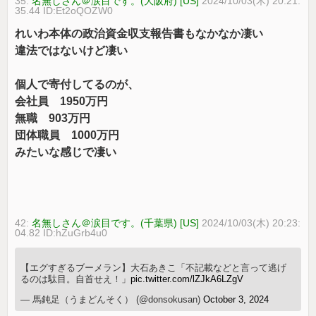
35:
名無しさん＠涙目です。(大阪府) [US]
2024/10/03(木) 20:21:
35.44 ID:Et2oQOZW0
れいわ本体の政治資金収支報告書もなかなか凄い
違法ではないけど凄い
個人で寄付してるのが、
会社員 1950万円
無職 903万円
団体職員 1000万円
みたいな感じで凄い
42:
名無しさん＠涙目です。(千葉県) [US]
2024/10/03(木) 20:23:
04.82 ID:hZuGrb4u0
【エグすぎるブーメラン】大石あきこ「不記載などと言って逃げ
るのは駄目。自首せえ！」
pic.twitter.com/lZJkA6LZgV
— 馬鈍足（うまどんそく） (@donsokusan)
October 3, 2024