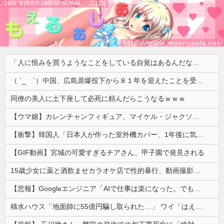
「人に恨みを買うようなことをしている自覚はあるんだな」と高市首相を嘲笑った左派、平和記念式典での演説にケチを付けるも……
（ ´_ゝ`）中国、広島原爆投下から８１年を迎えたことを受け「日本は原爆被害者の立場で同情を買おうとするのを止めろ」
同僚の美人に土下座して必死に頼んだらこうなるｗｗｗ
【ウマ娘】カレンチャンフィギュア、マイケル・ジャクソンみたいになってしまう
【衝撃】韓国人「日本人が作った室外機カバー、1年後に気づく」
【GIF動画】宮城の可愛すぎるチアさん、甲子園で発見される
15歳少女に薬と酒飲ませカラオケ店で性的暴行、動画撮影 54歳無職を再逮捕 動画770本も見つかる
【悲報】Googleエンジニア「AIで仕事は楽になった。でも、つまらなくなった」
積水ハウス「地面師に55億円騙し取られた…」 ワイ「はえーかわいそう…会社滅茶苦茶やろなぁ」