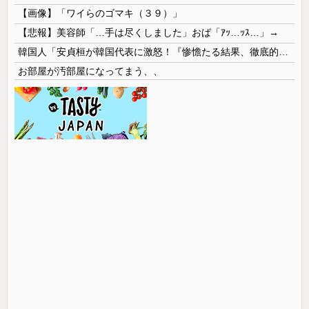
【画像】「ワイらのゴマキ（３９）」
【悲報】美容師「…手は尽くしました」おば「ｱｯ…ｯｽ…」→
韓国人「安貞桓が韓国代表に激怒！『惨憺たる結果、徹底的な刷新が必要だ』と監督や協会を痛烈批判」
お部屋が汚部屋になってまう、、