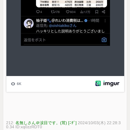
212:
名無しさん＠涙目です。(茸) [ﾆﾀﾞ]
2024/10/03(木) 22:28:3
0.34 ID:xq0zzRDT0