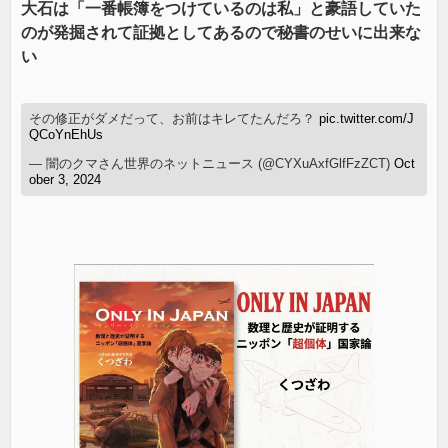
大石は「一番帳簿をつけているのは私」と豪語していた
のが発掘されて証拠としてあるので秘書のせいに出来な
い
その修正がダメだって、お前はキレてたんだろ？
pic.twitter.com/J
QCoYnEhUs
— 闇のクマさん世界のネットニュース (@CYXuAxfGlfFzZCT)
Oct
ober 3, 2024