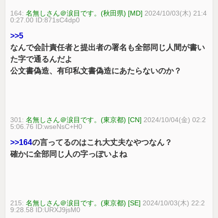
164:
名無しさん＠涙目です。(秋田県) [MD]
2024/10/03(木) 21:4
0:27.00 ID:871sC4dp0
>>5
なんで会計責任者と提出者の署名も全部同じ人間が書い
た字で通るんだよ
公文書偽造、有印私文書偽造にあたらないのか？
301:
名無しさん＠涙目です。(東京都) [CN]
2024/10/04(金) 02:2
5:06.76 ID:wseNsC+H0
>>164
の言ってるのはこれ大丈夫なやつなん？
確かに全部同じ人の字っぽいよね
215:
名無しさん＠涙目です。(東京都) [SE]
2024/10/03(木) 22:2
9:28.58 ID:URXJ9jsM0