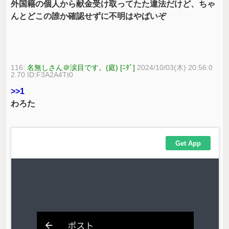
外国籍の個人から献金受け取ってたた違法だけど、ちゃ
んとどこの誰か確認せずに不明はやばいぞ
116:
名無しさん＠涙目です。(庭) [ﾆﾀﾞ]
2024/10/03(木) 20:56:0
2.70 ID:F3A2A4Tt0
>>1
わろた