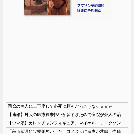
同僚の美人に土下座して必死に頼んだらこうなるｗｗｗ
【速報】外人の医療費未払いが多すぎたので病院が外人の治療を断るようになってしまう
【ウマ娘】カレンチャンフィギュア、マイケル・ジャクソンみたいになってしまう
「高市総理には愛想尽かした」コメ余りに農家が悲鳴 売値は生産原価の半分以下に…肥料代や燃料代は高騰「今年でやめる」農家も