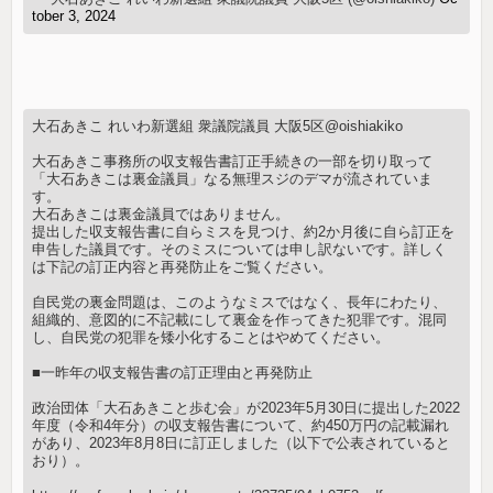
tober 3, 2024
大石あきこ れいわ新選組 衆議院議員 大阪5区@oishiakiko
大石あきこ事務所の収支報告書訂正手続きの一部を切り取って
「大石あきこは裏金議員」なる無理スジのデマが流されていま
す。
大石あきこは裏金議員ではありません。
提出した収支報告書に自らミスを見つけ、約2か月後に自ら訂正を
申告した議員です。そのミスについては申し訳ないです。詳しく
は下記の訂正内容と再発防止をご覧ください。
自民党の裏金問題は、このようなミスではなく、長年にわたり、
組織的、意図的に不記載にして裏金を作ってきた犯罪です。混同
し、自民党の犯罪を矮小化することはやめてください。
■一昨年の収支報告書の訂正理由と再発防止
政治団体「大石あきこと歩む会」が2023年5月30日に提出した2022
年度（令和4年分）の収支報告書について、約450万円の記載漏れ
があり、2023年8月8日に訂正しました（以下で公表されていると
おり）。