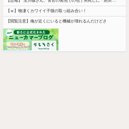
【悲報】 玉川徹さん、警官の発泡での包丁男死亡に「絶対に死刑にならない罪なのに警察が死刑にした！」 → 元警官のマジレスがコチラ → ………
【ｗ】物凄くカワイイ子猫の取っ組み合い！
【閲覧注意】俺が近くにいると機械が壊れるんだけどさ