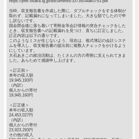
https://pref.osaka.lg.jp/documents/33735/04ak0753.pdf
当時、収支報告書を作成した際に、ダブルチェックをする体制が
取れず、記載漏れになってしまいました。大きな額でしたので申
し訳ないです。
国会閉会後に落ち着いて寄附金等会計情報の突合チェックをした
とき、収支報告書への記載漏れを見つけ、直ちに訂正しました。
訂正内容は以下の通りです。
このようなミスが生じないよう、現在は、複式簿記の会計システ
ムを導入し、収支報告書の提出前に複数人チェックをかけるよう
にしています。
大石あきこの政治活動は、たくさんの方の寄附に支えられてきま
した。あらためて感謝申し上げます。
＜訂正前＞
本年の収入額
19,945,193円
（内訳）
個人からの寄付
19,945,160円
＜訂正後＞
本年の収入額
24,453,027円
（内訳）
個人からの寄付
23,923,293円
その他の収入