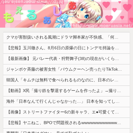
クマが害獣扱いされる風潮にドラマ脚本家が不快感、「何度もクマに会ったことがあるけど全然怖くなかった」と主張しており……
【悲報】玉川徹さん、8月6日の原爆の日にトンデモ持論を展開し物議… → ネット「それ、今日言うことなのか…？」ｗｗｗｗｗｗｗｗｗｗｗｗｗ
【最新画像】 元バレー代表・狩野舞子(38)の現在がいくらなんでも即ハボすぎる！
ジャンポケ斉藤の被害女性「バウムクーヘン売ったりTikTokライブしててムカついたから示談しなかった」
韓国人「キムチは無料で食べられるものなのに、日本のレストランで注文したら何とお金を取ろうとしてきたんです」
【動画】X民「撮り鉄を撃退するゲームを作ったよ」→撮り鉄「！？！！？？」ｼｭﾎﾟﾎﾟﾎﾟﾎﾟ
海外「日本なんて行くんじゃなかった…」 日本を知ってしまったディズニー信者、帰国後『本家』に失望する事態に
【画像】ストリートファイター6の新キャラ、エ●可愛くてメロメロになるプレイヤーが続出ｗｗｗｗｗ
【悲報】ヤニねこ、BPOで問題視されるwwwwwwwwwwwwwwwwwwwwwwww