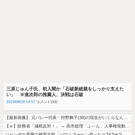
三原じゅん子氏、初入閣か「石破新総裁をしっかり支えた
い」 ※進次郎の推薦人、決戦は石破
2024/09/29 14:57
コメント(33)
【最新画像】 元バレー代表・狩野舞子(38)の現在がいくらなんでも即ハ...
【ｗ】財務省「減税反対！」 → 高市総理「ふ～ん、人事権発動ね？」 →...
ジャンポケ斉藤の被害女性「バウムクーヘン売ったりTikTokライブして...