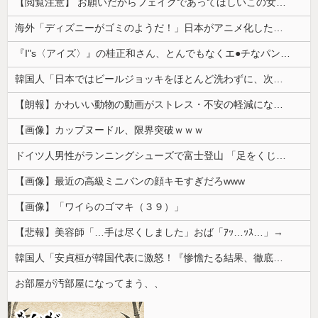
【閲覧注意】 お願いだからフェイクであってほしいこの女児の動画、本物だった…
海外「ディズニーがゴミのようだ！」日本がアニメ化した米人気SF作品に絶賛の声が殺到中
『I"s〈アイズ〉』の桂正和さん、とんでもなくエ●チなパンツを描く。これもう芸術だろ
韓国人「日本ではビールジョッキをほとんど洗わずに、次の客に出すんだ！ これが証拠の映像だ!!」……あー、なるほどですねー。韓国には「アレ」がないんだ？
【朗報】かわいい動物の動画がストレス・不安の軽減になる可能性。英大学の研究で実証
【画像】カップヌードル、限界突破ｗｗｗ
ドイツ人男性がランニングシューズで富士登山 「足をくじいて動けない」
【画像】最近の高級ミニバンの顔キモすぎだろwww
【画像】「ワイらのゴマキ（３９）」
【悲報】美容師「…手は尽くしました」おば「ｱｯ…ｯｽ…」→
韓国人「安貞桓が韓国代表に激怒！『惨憺たる結果、徹底的な刷新が必要だ』と監督や協会を痛烈批判」
お部屋が汚部屋になってまう、、