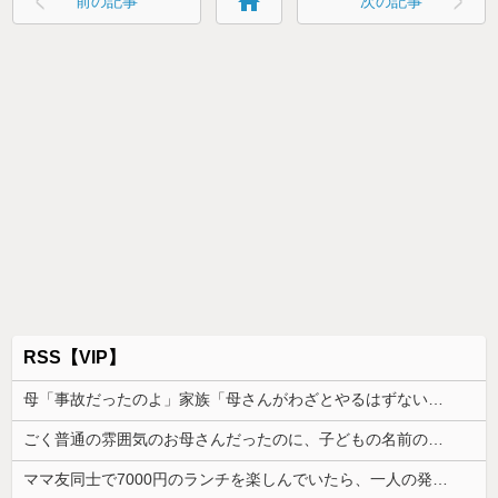
home
前の記事
次の記事
RSS【VIP】
母「事故だったのよ」家族「母さんがわざとやるはずない」→嫁が毒を飲まされ子どもを失ったのに信じてもらえず…
ごく普通の雰囲気のお母さんだったのに、子どもの名前の由来を聞いて驚きを隠せなくなって…
ママ友同士で7000円のランチを楽しんでいたら、一人の発言で場の空気が凍りついた。その理由とは…