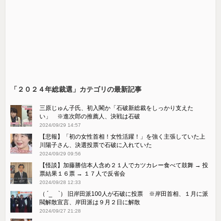
「２０２４年総裁選」カテゴリの最新記事
三原じゅん子氏、初入閣か「石破新総裁をしっかり支えた
い」 ※進次郎の推薦人、決戦は石破
2024/09/29 14:57
【悲報】「初の女性首相！女性活躍！」を強く主張していた上
川陽子さん、決選投票で石破に入れていた
2024/09/29 09:56
【怪談】加藤勝信本人含め２１人でカツカレー食べて鼓舞 → 投
票結果１６票 → １７人で反省会
2024/09/28 12:33
（ ´_ゝ`） 旧岸田派100人が石破に投票 ※岸田首相、１月に派
閥解散宣言、岸田派は９月２日に解散
2024/09/27 21:28