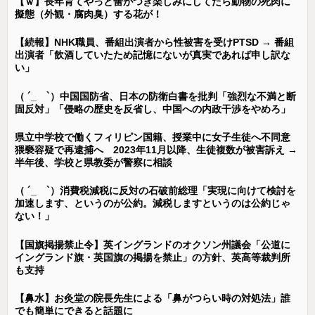
【ｗ】長年育てやっと蕾がつき楽しみにしてたら動物の死肉に
擬態（外観・腐肉臭）する花が！
【続報】NHK職員、番組出演者から性被害を受けPTSD → 番組
出演者「飲酒していたため記憶にないが真実であれば申し訳な
い」
（ ´_ゝ`）中国国防省、日本の防衛白書を批判「強烈な不満と断
固反対」「侵略の歴史を反省し、中国への内政干渉をやめろ」
県立中学校で働くフィリピン国籍、授業中に女子生徒へ不同意
猥褻容疑で再逮捕へ 2023年11月以降、生徒複数が被害訴え →
半年後、学校と県教委が警察に相談
（ ´_ゝ`）消費税減税に反対の石破前総理「実現に向けて検討を
加速します、というのが公約。減税しますというのは公約じゃ
ない！」
【国旗掲揚禁止令】英イングランドのオクソン州議会「公道に
イングランド旗・英国旗の掲揚を禁止」の方針、英高等裁判所
も支持
【鼻水】お灸堂の院長先生による「鼻がつらい時の対処法」誰
でも簡単にできると話題に