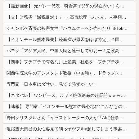
【最新画像】 元バレー代表・狩野舞子(38)の現在がいくらなんでも即ハボすぎる！
【ｗ】財務省「減税反対！」 → 高市総理「ふ～ん、人事権発動ね？」 → 結果 ｗｗｗｗｗｗｗｗｗｗ
ジャンポケ斉藤の被害女性「バウムクーヘン売ったりTikTokライブしててムカついたから示談しなかった」
【イオンモール熊本爆発】経産省が原因をほぼ特定、全国の大規模施設でガス供給設備の点検要請にまで発展する事態に・・・【PICKUP】
パヨク「アジア人民、中国人民と連帯して戦おー！悪政高市を打倒するぞー！」
【朗報】プチプチで有名な川上産業、社名を「プチプチ株式会社」に変更wwwww
関西学院大学のアシスタント教授（中国籍）、ドラッグストアで現行犯逮捕 万引き容疑
専門家「日本車はダサい、見てて恥ずかしい」
【ネタバレ】 ワンピース、ルフィ絶体絶命の超展開ｗｗｗｗｗｗｗｗｗｗｗｗｗｗｗｗｗｗｗｗｗｗｗｗｗｗｗｗｗｗｗｗｗｗｗｗｗｗｗｗｗｗｗｗｗ...
【速報】 専門家「イオンモール熊本の爆心地に”こんなもの”があったんだけど…」
野田クリスタルさん「イラストレーターの人が『AIに仕事を奪われる』って言ってるけど、あなた達は"仕事を奪う側"じゃない？」
混浴露天風呂の女性客見て甥っ子がフル○起してしまう事案が発生 part4