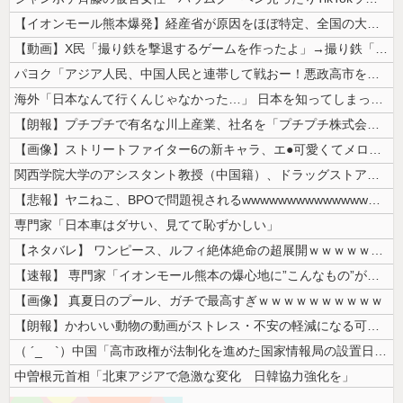
【イオンモール熊本爆発】経産省が原因をほぼ特定、全国の大規模施設でガス...
【動画】X民「撮り鉄を撃退するゲームを作ったよ」→撮り鉄「！？！！？？...
パヨク「アジア人民、中国人民と連帯して戦おー！悪政高市を打倒するぞー！...
海外「日本なんて行くんじゃなかった…」 日本を知ってしまったディズニー...
【朗報】プチプチで有名な川上産業、社名を「プチプチ株式会社」に変更ww...
【画像】ストリートファイター6の新キャラ、エ●可愛くてメロメロになるプ...
関西学院大学のアシスタント教授（中国籍）、ドラッグストアで現行犯逮捕 ...
【悲報】ヤニねこ、BPOで問題視されるwwwwwwwwwwwwwwww...
専門家「日本車はダサい、見てて恥ずかしい」
【ネタバレ】 ワンピース、ルフィ絶体絶命の超展開ｗｗｗｗｗｗｗｗｗｗｗ...
【速報】 専門家「イオンモール熊本の爆心地に”こんなもの”があったんだ...
【画像】 真夏日のプール、ガチで最高すぎｗｗｗｗｗｗｗｗｗｗ
【朗報】かわいい動物の動画がストレス・不安の軽減になる可能性。英大学の...
（ ´_ゝ`）中国「高市政権が法制化を進めた国家情報局の設置日が7月3...
中曽根元首相「北東アジアで急激な変化 日韓協力強化を」