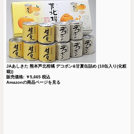
JAあしきた 熊本芦北柑橘 デコポン&甘夏缶詰め (10缶入り(化粧
箱))
販売価格: ￥5,665 税込
Amazonの商品ページを見る