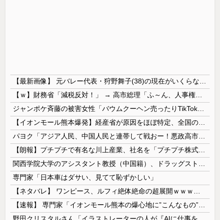
【最新画像】 元バレー代表・狩野舞子(38)の現在がいくらなんでも即ハボすぎる！
【ｗ】財務省「減税反対！」 → 高市総理「ふ～ん、人事権発動ね？」 → 結果 ｗｗｗｗｗｗｗｗｗｗ
ジャンポケ斉藤の被害女性「バウムクーヘン売ったりTikTokライブしててムカついたから示談しなかった」
【イオンモール熊本爆発】経産省が原因をほぼ特定、全国の大規模施設でガス供給設備の点検要請にまで発展する事態に・・・【PICKUP】
パヨク「アジア人民、中国人民と連帯して戦おー！悪政高市を打倒するぞー！」
【朗報】プチプチで有名な川上産業、社名を「プチプチ株式会社」に変更wwwww
関西学院大学のアシスタント教授（中国籍）、ドラッグストアで現行犯逮捕 万引き容疑
専門家「日本車はダサい、見てて恥ずかしい」
【ネタバレ】 ワンピース、ルフィ絶体絶命の超展開ｗｗｗｗｗｗｗｗｗｗｗｗｗｗｗｗｗｗｗｗｗｗｗｗｗｗｗｗｗｗｗｗｗｗｗｗｗｗｗｗｗｗｗｗｗ...
【速報】 専門家「イオンモール熊本の爆心地に”こんなもの”があったんだけど…」
野田クリスタルさん「イラストレーターの人が『AIに仕事を奪われる』って言ってるけど、あなた達は"仕事を奪う側"じゃない？」