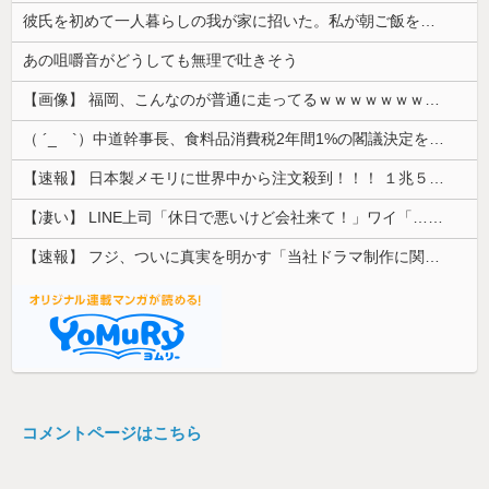
彼氏を初めて一人暮らしの我が家に招いた。私が朝ご飯を作ったのだが、彼氏にトーストに何塗る？って聞いたら...
あの咀嚼音がどうしても無理で吐きそう
【画像】 福岡、こんなのが普通に走ってるｗｗｗｗｗｗｗｗｗｗｗｗｗｗｗｗｗｗｗｗｗｗｗｗｗｗｗｗｗｗｗｗｗｗｗｗｗｗｗｗ
（ ´_ゝ`）中道幹事長、食料品消費税2年間1%の閣議決定を批判 → 記者「中道改革連合は食料品消費税ゼロを公約に掲げていたが？」→ 階猛氏「
【速報】 日本製メモリに世界中から注文殺到！！！ １兆５０００億円で工場増築へ
【凄い】 LINE上司「休日で悪いけど会社来て！」ワイ「…無視」上司「マジでヤバいから！」←その結果ｗｗｗｗｗ
【速報】 フジ、ついに真実を明かす「当社ドラマ制作に関するご説明」5chの目は厳しいぞ
コメントページはこちら