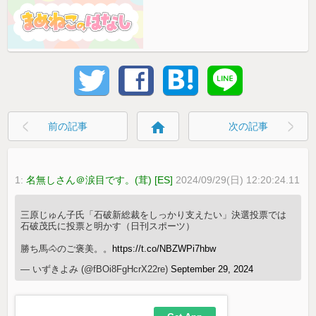
home
前の記事
次の記事
1:
名無しさん＠涙目です。(茸) [ES]
2024/09/29(日) 12:20:24.11
三原じゅん子氏「石破新総裁をしっかり支えたい」決選投票では
石破茂氏に投票と明かす（日刊スポーツ）
勝ち馬🐴のご褒美。。
https://t.co/NBZWPi7hbw
— いずきよみ (@fBOi8FgHcrX22re)
September 29, 2024