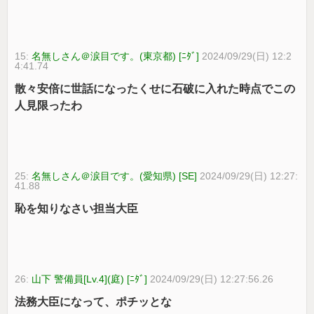
15:
名無しさん＠涙目です。(東京都) [ﾆﾀﾞ]
2024/09/29(日) 12:2
4:41.74
散々安倍に世話になったくせに石破に入れた時点でこの
人見限ったわ
25:
名無しさん＠涙目です。(愛知県) [SE]
2024/09/29(日) 12:27:
41.88
恥を知りなさい担当大臣
26:
山下 警備員[Lv.4](庭) [ﾆﾀﾞ]
2024/09/29(日) 12:27:56.26
法務大臣になって、ポチッとな