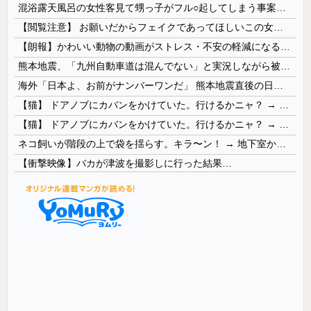
混浴露天風呂の女性客見て甥っ子がフル○起してしまう事案が発生 part4
【閲覧注意】 お願いだからフェイクであってほしいこの女児の動画、本物だった…
【朗報】かわいい動物の動画がストレス・不安の軽減になる可能性。英大学の研究で実証
熊本地震、「九州自動車道は混んでない」と実況しながら被災地へ向かう有名アナなどに批判殺到 全国紙記者「最新の状況をいち早く伝えることは報道機関としての責務」「情報を取り上げることには大きな意義がある」
海外「日本よ、お前がナンバーワンだ」 熊本地震直後の日本の対応のスピードに世界が衝撃
【猫】 ドアノブにカバンをかけていた。行けるかニャ？ → 猫はこうなります…
【猫】 ドアノブにカバンをかけていた。行けるかニャ？ → 猫はこうなります…
ネコ飼いが階段の上で袋を揺らす。キラ〜ン！ → 地下室からヤツが現れる…
【衝撃映像】バカが津波を撮影しに行った結果…