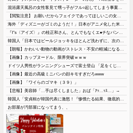
混浴露天風呂の女性客見て甥っ子がフル○起してしまう事案が発生 part4
【閲覧注意】 お願いだからフェイクであってほしいこの女児の動画、本物だった…
海外「ディズニーがゴミのようだ！」日本がアニメ化した米人気SF作品に絶賛の声が殺到中
『I"s〈アイズ〉』の桂正和さん、とんでもなくエ●チなパンツを描く。これもう芸術だろ
韓国人「日本ではビールジョッキをほとんど洗わずに、次の客に出すんだ！ これが証拠の映像だ!!」……あー、なるほどですねー。韓国には「アレ」がないんだ？
【朗報】かわいい動物の動画がストレス・不安の軽減になる可能性。英大学の研究で実証
【画像】カップヌードル、限界突破ｗｗｗ
ドイツ人男性がランニングシューズで富士登山 「足をくじいて動けない」
【画像】最近の高級ミニバンの顔キモすぎだろwww
【画像】「ワイらのゴマキ（３９）」
【悲報】美容師「…手は尽くしました」おば「ｱｯ…ｯｽ…」→
韓国人「安貞桓が韓国代表に激怒！『惨憺たる結果、徹底的な刷新が必要だ』と監督や協会を痛烈批判」
お部屋が汚部屋になってまう、、