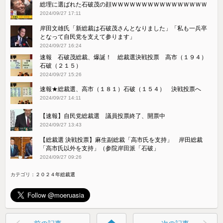
総理に選ばれた石破茂の顔ＷＷＷＷＷＷＷＷＷＷＷＷＷＷＷＷ
2024/09/27 17:11
岸田文雄氏「新総裁は石破茂さんとなりました」「私も一兵卒
となって自民党を支えて参ります」
2024/09/27 16:24
速報 石破茂総裁、爆誕！ 総裁選決戦投票 高市（１９４）
石破（２１５）
2024/09/27 15:26
速報★総裁選、高市（１８１）石破（１５４） 決戦投票へ
2024/09/27 14:11
【速報】自民党総裁選 議員投票終了、開票中
2024/09/27 13:43
【総裁選 決戦投票】麻生副総裁「高市氏を支持」 岸田総裁
「高市氏以外を支持」（参院岸田派「石破」
2024/09/27 09:26
カテゴリ：
２０２４年総裁選