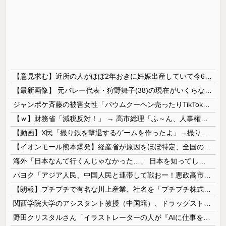
【意見求む】近所の人がほぼ2年おきに妊娠出産していて今6人目妊娠中。産休育休で会社を12年休んでるらしいんだけど、厚顔無恥の権化としか思えない。研究職が12年休むか？
【最新画像】 元バレー代表・狩野舞子(38)の現在がいくらなんでも即ハボすぎる！
ジャンポケ斉藤の被害女性「バウムクーヘン売ったりTikTokライブしててムカついたから示談しなかった」
【ｗ】財務省「減税反対！」 → 高市総理「ふ～ん、人事権発動ね？」 → 結果 ｗｗｗｗｗｗｗｗｗｗ
【動画】X民「撮り鉄を撃退するゲームを作ったよ」→撮り鉄「！？！！？？」ｼｭﾎﾟﾎﾟﾎﾟﾎﾟ
【イオンモール熊本爆発】経産省が原因をほぼ特定、全国の大規模施設でガス供給設備の点検要請にまで発展する事態に・・・【PICKUP】
海外「日本なんて行くんじゃなかった…」 日本を知ってしまったディズニー信者、帰国後『本家』に失望する事態に
パヨク「アジア人民、中国人民と連帯して戦おー！悪政高市を打倒するぞー！」
【朗報】プチプチで有名な川上産業、社名を「プチプチ株式会社」に変更wwwww
関西学院大学のアシスタント教授（中国籍）、ドラッグストアで現行犯逮捕 万引き容疑
野田クリスタルさん「イラストレーターの人が『AIに仕事を奪われる』って言ってるけど、あなた達は"仕事を奪う側"じゃない？」