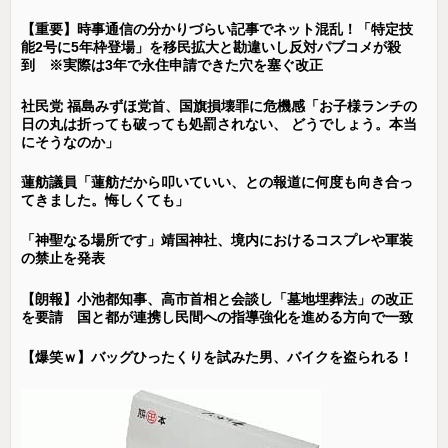
【重要】時事通信の分かりづらい記事でネット混乱！「特定技
能2号に5年枠登場」を移民拡大と勘違いし反対パブコメが殺
到 ※実際は3年で永住申請できた穴を塞ぐ改正
社民党 福島みずほ党首、国旗損壊罪に危機感「お子様ランチの
日の丸は折っても破っても処罰されない、 どうでしょう。本当
にそうなのか」
蓮舫議員「蓮舫だから叩いていい、との報道に何度も向き合っ
てきました。悔しくても」
「神聖なる場所です」靖国神社、境内におけるコスプレや軍装
の禁止を発表
【朗報】小池都知事、高市首相と会談し「墓地埋葬法」の改正
を要請 国と都が連携し民間への指導強化を進める方向で一致
【爆笑ｗ】バッグひったくりを試みた男、バイクを盗られる！