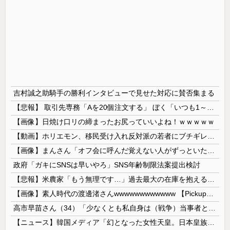
吉村誠之助騎手の勝利インタビューで見せた対応に賛否集まる
【悲報】 取引先専務「Aを20個注文する」 ぼく「いつも1～2個しか使わないけど本当に20であってる？」 取専「あってる」→結果『こう』なったんだが...
【画像】日焼け口リの締まったお尻っていいよね！ｗｗｗｗｗ
【動画】ホリエモン、移民受け入れ反対派の若者にブチギレ→スタジオ誰も反論できず沈黙w
【画像】まんさん「オフ会に呼んだ覚えない人がずっといたので晒すわ」（パシャ）
政府「ガキにSNSは早いやろ」SNS年齢制限法案提出検討
【悲報】米農家「もう無理です…」過去最大の在庫を抱える状態で新米収穫
【画像】素人時代の渡邊渚さんwwwwwwwwwwww 【Pickup08082949】
高市早苗さん（34）「少なくとも私自身は（戦争）当事者とはいえない世代ですから、反省なんかしておりませんし、反省を求められるいわれもないと思って...
【ニュース】韓国メディア「幻となった女性天皇。日本皇族に韓半島の男の血が入る可能性がゼロに・・・」