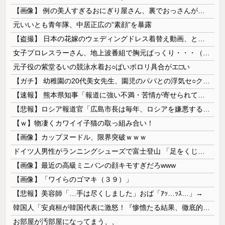
【画像】 例の美人すぎるおにぎり屋さん、裏でおっさんが握っていたｗｗｗｗｗｗｗｗｗｗｗｗｗｗｗｗｗ
元いいとも青年隊、中居正広の”素顔”を暴露
【盗撮】 日本の花嫁のウェディングドレス着替え動画、とんでもない神乳だと海外で話題に
女子プロレスラーさん、地上波番組で胸元ぱっくり・・・（※画像あり）
元子役の紫堂るいの競泳水着お○ぱいポロリ具合がエ□い
【ガチ】 幼稚園の20代美女先生、園児のパパとの浮気セ○クス動画が流出して終わる
【速報】 熊本県知事「報道に強い不満・苦情が寄せられている」→TBSの報道特集がまさにそれな件
【悲報】ロシア報道官「広島市長は毎年、ロシアを嫌悪する『偽りの呪文』を繰り返し、日本人をゾンビ化させている」と主張
【ｗ】物凄くカワイイ子猫の取っ組み合い！
【画像】カップヌードル、限界突破ｗｗｗ
ドイツ人男性がランニングシューズで富士登山 「足をくじいて動けない」
【画像】最近の高級ミニバンの顔キモすぎだろwww
【画像】「ワイらのゴマキ（３９）」
【悲報】美容師「…手は尽くしました」おば「ｱｯ…ｯｽ…」→
韓国人「安貞桓が韓国代表に激怒！『惨憺たる結果、徹底的な刷新が必要だ』と監督や協会を痛烈批判」
お部屋が汚部屋になってまう、、