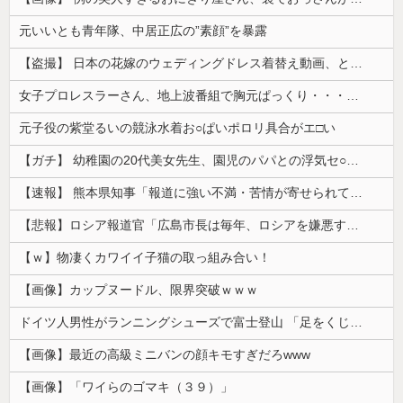
元いいとも青年隊、中居正広の”素顔”を暴露
【盗撮】 日本の花嫁のウェディングドレス着替え動画、とんでもない神乳だと海外で話題に
女子プロレスラーさん、地上波番組で胸元ぱっくり・・・（※画像あり）
元子役の紫堂るいの競泳水着お○ぱいポロリ具合がエ□い
【ガチ】 幼稚園の20代美女先生、園児のパパとの浮気セ○クス動画が流出して終わる
【速報】 熊本県知事「報道に強い不満・苦情が寄せられている」→TBSの報道特集がまさにそれな件
【悲報】ロシア報道官「広島市長は毎年、ロシアを嫌悪する『偽りの呪文』を繰り返し、日本人をゾンビ化させている」と主張
【ｗ】物凄くカワイイ子猫の取っ組み合い！
【画像】カップヌードル、限界突破ｗｗｗ
ドイツ人男性がランニングシューズで富士登山 「足をくじいて動けない」
【画像】最近の高級ミニバンの顔キモすぎだろwww
【画像】「ワイらのゴマキ（３９）」