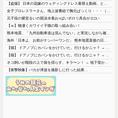
【盗撮】 日本の花嫁のウェディングドレス着替え動画、とんでもない神乳だと海外で話題に
女子プロレスラーさん、地上波番組で胸元ぱっくり・・・（※画像あり）
元子役の紫堂るいの競泳水着お○ぱいポロリ具合がエ□い
【ｗ】物凄くカワイイ子猫の取っ組み合い！
熊本地震、「九州自動車道は混んでない」と実況しながら被災地へ向かう有名アナなどに批判殺到 全国紙記者「最新の状況をいち早く伝えることは報道機関としての責務」「情報を取り上げることには大きな意義がある」
海外「日本よ、お前がナンバーワンだ」 熊本地震直後の日本の対応のスピードに世界が衝撃
【猫】 ドアノブにカバンをかけていた。行けるかニャ？ → 猫はこうなります…
【猫】 ドアノブにカバンをかけていた。行けるかニャ？ → 猫はこうなります…
ネコ飼いが階段の上で袋を揺らす。キラ〜ン！ → 地下室からヤツが現れる…
【衝撃映像】バカが津波を撮影しに行った結果…