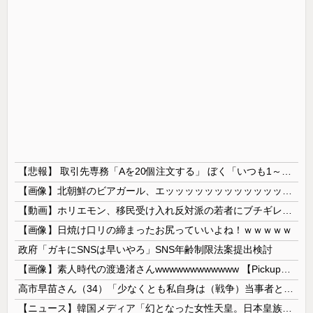
【悲報】 取引先専務「Aを20個注文する」 ぼく「いつも1～2個しか使わないけど本当に20であってる？」 取専「あってる」→結果『こう』なったんだが...
【画像】北朝鮮のビアガール、エッッッッッッッッッッッッッッッッッ！
【動画】ホリエモン、移民受け入れ反対派の若者にブチギレ→スタジオ誰も反論できず沈黙w
【画像】日焼け口リの締まったお尻っていいよね！ｗｗｗｗｗ
政府「ガキにSNSは早いやろ」SNS年齢制限法案提出検討
【画像】素人時代の渡邊渚さんwwwwwwwwwwww 【Pickup08082949】
高市早苗さん（34）「少なくとも私自身は（戦争）当事者とはいえない世代ですから、反省なんかしておりませんし、反省を求められるいわれもないと思って...
【ニュース】韓国メディア「幻となった女性天皇。日本皇族に韓半島の男の血が入る可能性がゼロに・・・」