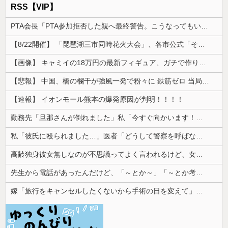
RSS【VIP】
PTA会長「PTA参加拒否した親へ最終警告。こうなってもいい？」
【8/22開催】 「琵琶湖三市同時花火大会」、各市公式「そんな花火大会は存在しない」→ 高価チケットを購入した人達がSNS阿鼻叫喚
【画像】 キャミイの18万円の最新フィギュア、ガチで作り込みがエグすぎる
【悲報】 中国、橋の欄干が強風一発で粉々に 鉄筋ゼロ 当局「接着剤でくっつけただけ」「正常で、品質問題はない」
【速報】 イオンモール熊本の爆発原因が判明！！！！
勤務先「旦那さんが倒れました」私「今すぐ向かいます！」→病院で告げられた診断結果に頭が真っ白になり…
私「彼氏に殴られました…」医者「どうして警察を呼ばなかったの？」→医師の厳しい一言で考え方が変わり…
高齢独身彼女無しなのが不思議ってよく言われるけど、女と人付き合いとかめんどくさすぎる
先生から電話があったんだけど、「～とか～」「～とか考えて～」と何度も言ってたのが耳に残ってしまった
嫁「旅行をキャンセルしたくないから手術の日を変えて」俺「いや、それおかしくない？」→納得できず…