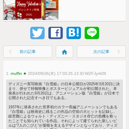
home
前の記事
次の記事
1:
muffin ★
2024/09/26(木) 17:03:25.13 ID:WZFJyrk09
ディズニー実写映画『白雪姫』の日本公開日が2025年3月20日に決
まり、併せて特報映像とポスタービジュアルが初公開された。本
発表が行われた9月26日は、アニメーション版『白雪姫』が日本で
公開された記念すべき日でもある。
1937年に発表された世界初のカラー長編アニメーションでもある
『白雪姫』は映画史に残るこの作品の空前の大ヒットを記録し、
経営難によるウォルト・ディズニー・スタジオ存亡の危機を救っ
たことでも知られている作品。それによって建てられた新しいビ
ルは“7人のこびと”が屋根を支えるデザインとなっており、ディズ