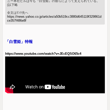
ニー本社ビルは今も『白雪姫』の彼らによって支えられている。
(以下略
全文はﾘﾝｸ先へ
https://news.yahoo.co.jp/articles/a50b519cc3880d645119f329861d
ce357f486e8f
「白雪姫」特報
https://www.youtube.com/watch?v=JEcEQSO65c4