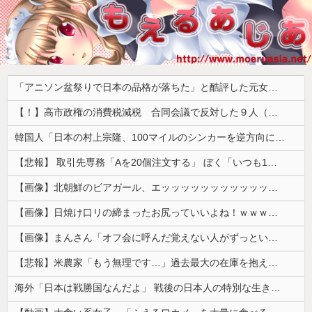
「アニソン盆祭りで日本の品格が落ちた」と酷評した元女優、「あんたが品格を語るのかよ！」と総ツッコミを食らってしまい……
【！】高市政権の消費税減税 合同会議で反対した９人（自民党議員）が晒されてしまうｗｗｗｗｗｗ
韓国人「日本の村上宗隆、100マイルのシンカーを逆方向に・・・2戦連発の26号ソロホームラン」→「羨ましすぎる 韓国はこんな打者がいなのか」「ア...
【悲報】 取引先専務「Aを20個注文する」 ぼく「いつも1～2個しか使わないけど本当に20であってる？」 取専「あってる」→結果『こう』なったんだが...
【画像】北朝鮮のビアガール、エッッッッッッッッッッッッッッッッッ！
【画像】日焼け口リの締まったお尻っていいよね！ｗｗｗｗｗ
【画像】まんさん「オフ会に呼んだ覚えない人がずっといたので晒すわ」（パシャ）
【悲報】米農家「もう無理です…」過去最大の在庫を抱える状態で新米収穫
海外「日本は戦勝国なんだよ」 戦後の日本人の特別な生き様に各国から称賛の声