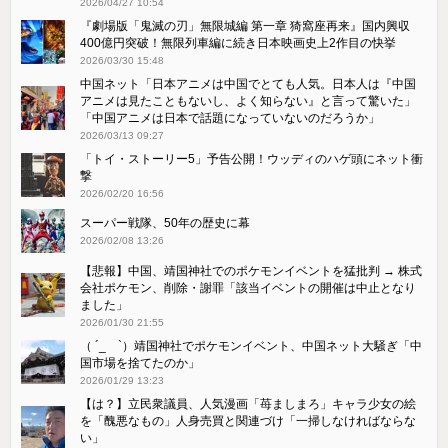
2026/04/27 10:54
『劇場版「鬼滅の刃」無限城編 第一章 猗窩座再来』国内興収
400億円突破！無限列車編に続き日本映画史上2作目の快挙
2026/03/30 15:48
中国ネット「日本アニメは中国でとても人気。日本人は『中国
アニメは見たこともないし、よく知らない』と言って驚いた」
「中国アニメは日本で話題になっていないのだろうか」
2026/03/13 09:27
「トイ・ストーリー5」予告公開！ウッディのハゲ頭にネット衝
撃
2026/02/20 16:56
スーパー戦隊、50年の歴史に幕
2026/02/08 13:26
【悲報】中国、靖国神社でのポケモンイベントを猛批判 → 株式
会社ポケモン、削除・謝罪「該当イベントの開催は中止となり
ました」
2026/01/30 21:55
（ ´_ゝ`）靖国神社でポケモンイベント、中国ネット大騒ぎ「中
国市場を捨てたのか」
2026/01/29 13:23
【は？】立民衆議員、人気漫画「苺ましまろ」キャラ少女の絵
を「醜悪なもの」人身売買と関連づけ「一掃しなければならな
い」