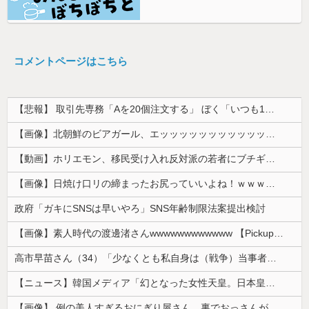
コメントページはこちら
【悲報】 取引先専務「Aを20個注文する」 ぼく「いつも1～2個しか使わないけど本当に20であってる？」 取専「あってる」→結果『こう』なったんだが...
【画像】北朝鮮のビアガール、エッッッッッッッッッッッッッッッッッ！
【動画】ホリエモン、移民受け入れ反対派の若者にブチギレ→スタジオ誰も反論できず沈黙w
【画像】日焼け口リの締まったお尻っていいよね！ｗｗｗｗｗ
政府「ガキにSNSは早いやろ」SNS年齢制限法案提出検討
【画像】素人時代の渡邊渚さんwwwwwwwwwwww 【Pickup08082949】
高市早苗さん（34）「少なくとも私自身は（戦争）当事者とはいえない世代ですから、反省なんかしておりませんし、反省を求められるいわれもないと思って...
【ニュース】韓国メディア「幻となった女性天皇。日本皇族に韓半島の男の血が入る可能性がゼロに・・・」
【画像】 例の美人すぎるおにぎり屋さん、裏でおっさんが握っていたｗｗｗｗｗｗｗｗｗｗｗｗｗｗｗｗｗ