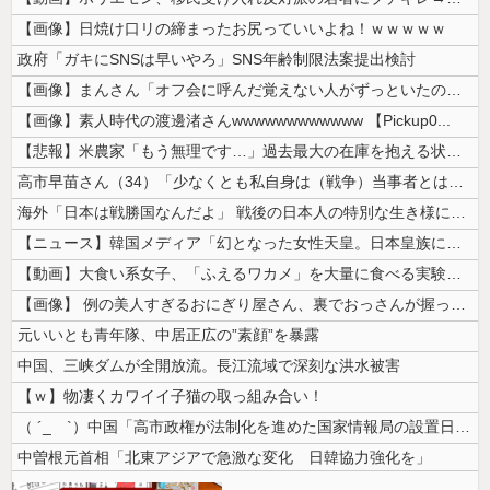
【画像】日焼け口リの締まったお尻っていいよね！ｗｗｗｗｗ
政府「ガキにSNSは早いやろ」SNS年齢制限法案提出検討
【画像】まんさん「オフ会に呼んだ覚えない人がずっといたので晒すわ」（パ...
【画像】素人時代の渡邊渚さんwwwwwwwwwwww 【Pickup0...
【悲報】米農家「もう無理です…」過去最大の在庫を抱える状態で新米収穫
高市早苗さん（34）「少なくとも私自身は（戦争）当事者とはいえない世代...
海外「日本は戦勝国なんだよ」 戦後の日本人の特別な生き様に各国から称賛...
【ニュース】韓国メディア「幻となった女性天皇。日本皇族に韓半島の男の血...
【動画】大食い系女子、「ふえるワカメ」を大量に食べる実験をした結果ｗｗ...
【画像】 例の美人すぎるおにぎり屋さん、裏でおっさんが握っていたｗｗｗ...
元いいとも青年隊、中居正広の”素顔”を暴露
中国、三峡ダムが全開放流。長江流域で深刻な洪水被害
【ｗ】物凄くカワイイ子猫の取っ組み合い！
（ ´_ゝ`）中国「高市政権が法制化を進めた国家情報局の設置日が7月3...
中曽根元首相「北東アジアで急激な変化 日韓協力強化を」