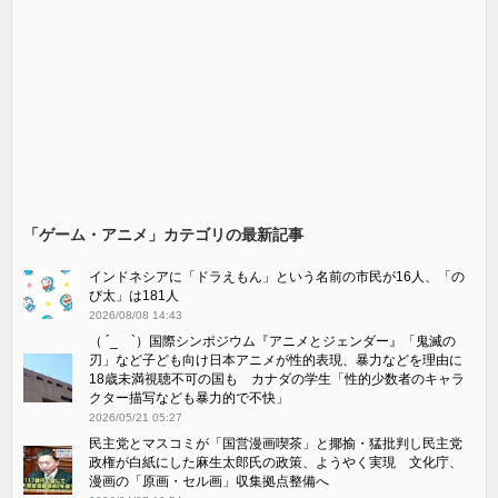
「ゲーム・アニメ」カテゴリの最新記事
インドネシアに「ドラえもん」という名前の市民が16人、「の
び太」は181人
2026/08/08 14:43
（ ´_ゝ`）国際シンポジウム『アニメとジェンダー』「鬼滅の
刃」など子ども向け日本アニメが性的表現、暴力などを理由に
18歳未満視聴不可の国も カナダの学生「性的少数者のキャラ
クター描写なども暴力的で不快」
2026/05/21 05:27
民主党とマスコミが「国営漫画喫茶」と揶揄・猛批判し民主党
政権が白紙にした麻生太郎氏の政策、ようやく実現 文化庁、
漫画の「原画・セル画」収集拠点整備へ