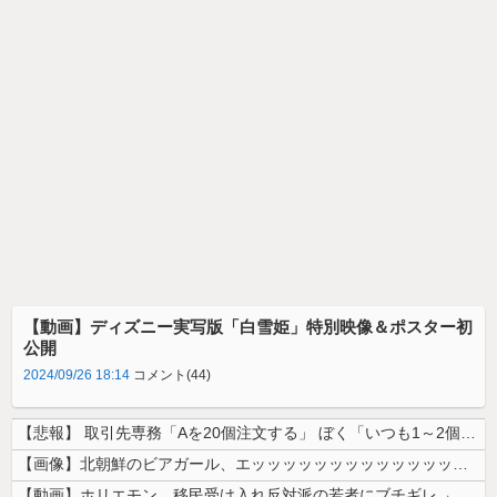
【動画】ディズニー実写版「白雪姫」特別映像＆ポスター初
公開
2024/09/26 18:14
コメント(44)
【悲報】 取引先専務「Aを20個注文する」 ぼく「いつも1～2個しか使...
【画像】北朝鮮のビアガール、エッッッッッッッッッッッッッッッッッ！
【動画】ホリエモン、移民受け入れ反対派の若者にブチギレ→スタジオ誰も反...