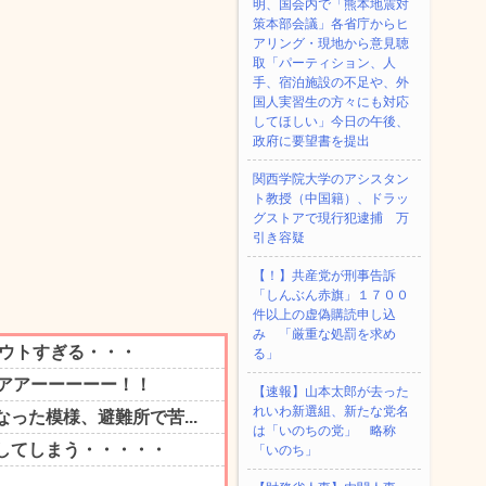
明、国会内で「熊本地震対
策本部会議」各省庁からヒ
アリング・現地から意見聴
取「パーティション、人
手、宿泊施設の不足や、外
国人実習生の方々にも対応
してほしい」今日の午後、
政府に要望書を提出
関西学院大学のアシスタン
ト教授（中国籍）、ドラッ
グストアで現行犯逮捕 万
引き容疑
【！】共産党が刑事告訴
「しんぶん赤旗」１７００
件以上の虚偽購読申し込
み 「厳重な処罰を求め
る」
【速報】山本太郎が去った
れいわ新選組、新たな党名
は「いのちの党」 略称
「いのち」