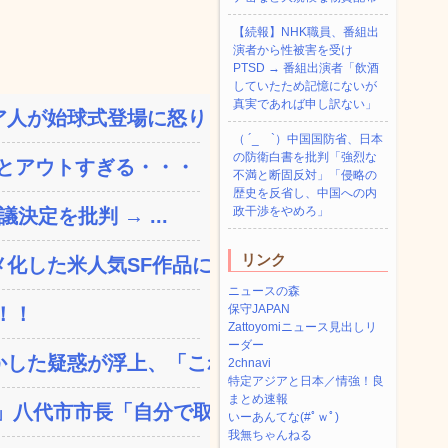
【続報】NHK職員、番組出
演者から性被害を受け
PTSD → 番組出演者「飲酒
していたため記憶にないが
真実であれば申し訳ない」
人が始球式登場に怒り「甲...
（ ´_ゝ`）中国国防省、日本
の防衛白書を批判「強烈な
とアウトすぎる・・・
不満と断固反対」「侵略の
歴史を反省し、中国への内
政干渉をやめろ」
決定を批判 → ...
リンク
した米人気SF作品に絶...
ニュースの森
保守JAPAN
！！
Zattoyomiニュース見出しリ
ーダー
した疑惑が浮上、「これが...
2chnavi
特定アジアと日本／情強！良
まとめ速報
八代市市長「自分で取り...
いーあんてな(#ﾟｗﾟ)
我無ちゃんねる