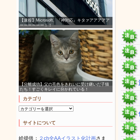
【速報】Microsoft、『神対応』キタァアアアアア
ーーーーーー！！
【分離成功】父の毛色をきれいに受け継いだ子猫
たち！すごくキレイに分かれている！
カテゴリ
サイトについて
絵提供：
２ch全AAイラスト化計画
さま