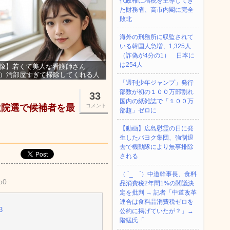
代政権に増税を主導してき
た財務省、高市内閣に完全
敗北
海外の刑務所に収監されて
いる韓国人急増、1,325人
（詐偽が4分の1） 日本に
は254人
像】若くて美人な看護師さん
3）汚部屋すぎて掃除してくれる人
集ｗｗｗ
「週刊少年ジャンプ」発行
部数が初の１００万部割れ
33
国内の紙雑誌で「１００万
衆院選で候補者を最
コメント
部超」ゼロに
【動画】広島慰霊の日に発
生したパヨク集団、強制退
去で機動隊により無事排除
される
（ ´_ゝ`）中道幹事長、食料
o0
品消費税2年間1%の閣議決
定を批判 → 記者「中道改革
連合は食料品消費税ゼロを
3
公約に掲げていたが？」→
階猛氏「