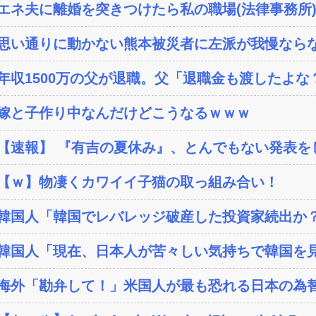
エネ夫に離婚を突きつけたら私の職場(法律事務所)に
思い通りに動かない熊本被災者に左派が我慢ならな
年収1500万の父が退職。父「退職金も渡したよな？
嫁と子作り中なんだけどこうなるｗｗｗ
【速報】 『有吉の夏休み』、とんでもない発表を
【ｗ】物凄くカワイイ子猫の取っ組み合い！
韓国人「韓国でレバレッジ破産した投資家続出か？‥損
韓国人「現在、日本人が苦々しい気持ちで韓国を見
海外「勘弁して！」米国人が最も恐れる日本の為