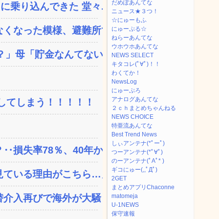
だめぽあんてな
乗り込んできた 堂々...
ニュース★３つ！
☆にゅーもふ
くなった模様、避難所で苦...
にゅーぷる☆
ねらーあんてな
ウホウホあんてな
」母「貯金なんてない...
NEWS SELECT
キタコレ(ﾟ∀ﾟ)！！
わくてか！
NewsLog
にゅーぷろ
アナログあんてな
してしまう！！！！！
２ｃｈまとめちゃんねる
NEWS CHOICE
特亜流あんてな
Best Trend News
しぃアンテナ(*ﾟーﾟ)
失率78％、40年か...
つーアンテナ(*ﾟ∀ﾟ)
のーアンテナ(ﾟAﾟ* )
ギコにゅー(,,ﾟДﾟ)
ている理由がこちら…」→...
2GET
まとめアプリChaconne
替介入再びで海外が大騒ぎ
matomeja
U-1NEWS
保守速報