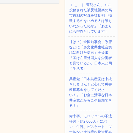
（ ´_ゝ`） 蓮舫さん、ｘに
投稿された被災地視察の高
市首相の写真を猛批判「掲
載するのを止める人は誰も
いなかったのか」「あまり
にも愕然としています」
【は？】全国知事会、政府
などに「多文化共生社会実
現に向けた提言」を提出
「国は在留外国人を労働者
と見ているが、日本人と同
じ生活者」
共産党「日本共産党は中抜
きしません！安心して災害
救援募金をしてくださ
い！」「お金に清潔な日本
共産党だからこそ信頼でき
る！」
赤十字、モロッコへの不法
移民（約2,000人）にパ
ン、牛乳、ビスケット、ツ
ナ缶など大規模な物資配布