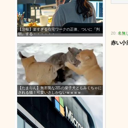
【悲報】楽すぎる在宅ワークの正体、ついに『判
20:
名無し
明』する・・・・・・
赤い小
【たまらん】無邪気な2匹の柴子犬ともみくちゃに
される猫！可愛いさしかないｗｗｗｗ