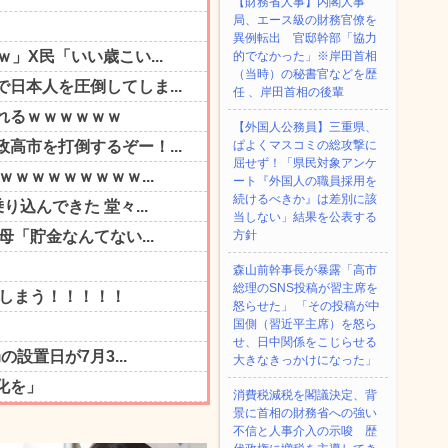
【財務省人事】内閣人事
局、エース級の財務官僚を
異例転出 官邸幹部「協力
的でなかった」※岸田首相
（当時）の秘書官などを歴
任 、岸田首相の後輩
【外国人公務員】三重県、
ぱよくマスコミの総攻撃に
屈せず！「県民対象アンケ
ート『外国人の職員採用を
続けるべきか』は差別に該
当しない」結果を公表する
方針
森山前幹事長が暴露「高市
総理のSNS投稿が習主席を
怒らせた」 「その投稿が中
国側（習近平主席）を怒ら
せ、日中関係をこじらせる
大きなきっかけになった」
消費税減税を閣議決定、背
景に首相の財務省への強い
不信と人事介入の示唆 歴