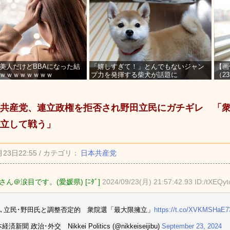
美人だけどBBAになった結
「嬉しすぎて！」とんでもないジャン
【画
ｗｗｗｗｗｗｗｗ
プ力を発揮する柴犬が話題に
（2
を募
共産党、連立政権を拒否され野田立民にガチギレ 「
立して戦う」
月23日22:55 / カテゴリ：
日本共産党
ん＠涙目です。(愛媛県) [ﾆﾀﾞ]
2024/09/23(月) 21:57:42.93 ID:/tXEQyt
､立民･野田氏と調整否定的 衆院選「最大限擁立」
https://t.co/XVKMSHaE7
済新聞 政治･外交 Nikkei Politics (@nikkeiseijibu)
September 23, 2024