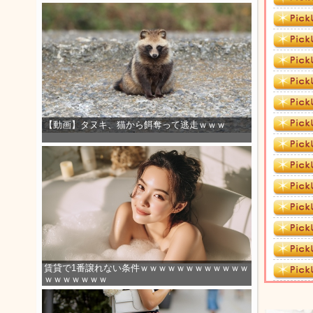
【動画】タヌキ、猫から餌奪って逃走ｗｗｗ
賃貸で1番譲れない条件ｗｗｗｗｗｗｗｗｗｗｗｗ
ｗｗｗｗｗｗｗ