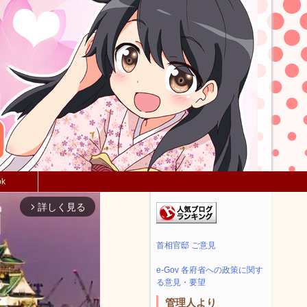
ok
詳しく見る
arrow_forward_ios
首相官邸 ご意見
e-Gov 各府省への政策に関す
る意見・要望
管理人より