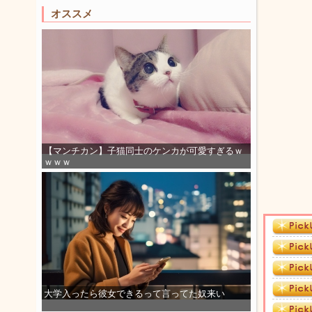
オススメ
【マンチカン】子猫同士のケンカが可愛すぎるｗ
ｗｗｗ
大学入ったら彼女できるって言ってた奴来い