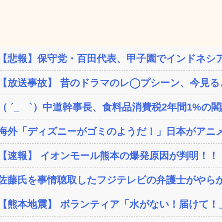
【悲報】保守党・百田代表、甲子園でインドネシア
【放送事故】 昔のドラマのレ◯プシーン、今見る
（ ´_ゝ`）中道幹事長、食料品消費税2年間1%の閣議
海外「ディズニーがゴミのようだ！」日本がアニメ化
【速報】 イオンモール熊本の爆発原因が判明！！
佐藤氏を事情聴取したフジテレビの弁護士がやらか
【熊本地震】 ボランティア「水がない！届けて！」