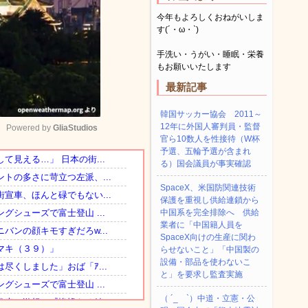
今年もよろしくおねがいしま
す(´・ω・`)
手洗い・うがい・睡眠・栄養
もお願いいたします
最新記事
韓国サッカー協会 2011～
12年に外国人審判員・監督
Powered by 
GliaStudios
官ら10数人を性接待（W杯
予選、五輪予選が含まれ
る）国会議員が事実確認
Mute
SpaceX、米国防関連技術
保護を重視し供給連鎖から
中国系を完全排除へ 供給
業者に「中国籍人員を
SpaceX向けの生産に関わ
らせないこと」「中国製の
設備・部品を使わないこ
と」を要求し監査実施
（ ´_ゝ`）中道・立憲・公