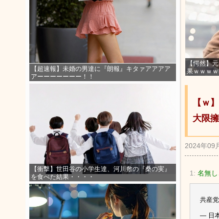
【愕然】元
【超速報】未婚の男達に『朗報』キタァアアアア
果ｗｗｗｗ
アーーーーーーー！！
【ｗ】
大限擁
2024年09
【衝撃】世田谷の小学生達、河川敷の『桑の実』
1:
名無しさ
を食べた結果・・・・
共産党
— 日本経