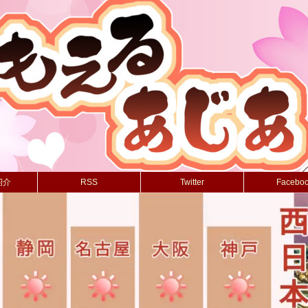
紹介
RSS
Twitter
Facebo