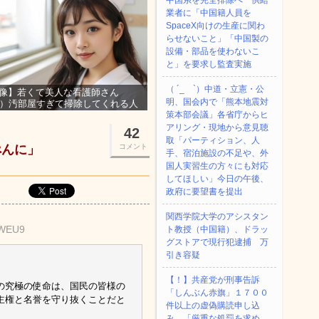
中国系を完全排除へ 供給
業者に「中国籍人員を
SpaceX向けの生産に関わ
らせないこと」「中国製の
設備・部品を使わないこ
と」を要求し監査実施
（ ´_ゝ`）中道・立憲・公
像】若くて美人な看護師さん
明、国会内で「熊本地震対
3）汚部屋すぎて掃除してくれる人
集ｗｗｗ
策本部会議」各省庁からヒ
アリング・現地から意見聴
42
取「パーティション、人
ぺんに」
コメント
手、宿泊施設の不足や、外
国人実習生の方々にも対応
してほしい」今日の午後、
政府に要望書を提出
関西学院大学のアシスタン
RWEU9
ト教授（中国籍）、ドラッ
グストアで現行犯逮捕 万
引き容疑
【！】共産党が刑事告訴
の究極の使命は、国民の皆様の
「しんぶん赤旗」１７００
主権と名誉を守り抜くことだと
件以上の虚偽購読申し込
み 「厳重な処罰を求め