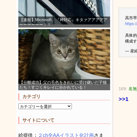
高市早
【速報】Microsoft、『神対応』キタァアアアアア
https
ーーーーーー！！
具体的
構成す
— 産経
【分離成功】父の毛色をきれいに受け継いだ子猫
たち！すごくキレイに分かれている！
169:
名無
カテゴリ
>>1
サイトについて
絵提供：
２ch全AAイラスト化計画
さま