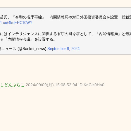
苗氏、「令和の省庁再編」 内閣情報局や対日外国投資委員会を設置 総裁
://t.co/4koERC10WY
にはインテリジェンスに関係する省庁の司令塔として、「内閣情報局」と最
る「内閣情報会議」を設置する。
ニュース (@Sankei_news)
September 9, 2024
しどんぶらこ
2024/09/09(月) 15:08:52.94 ID:KnCis9Ha0