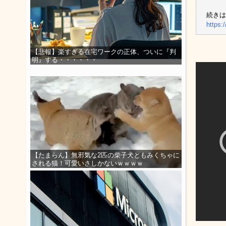
続きは
https:
【悲報】楽すぎる在宅ワークの正体、ついに『判
明』する・・・・・・
【たまらん】無邪気な2匹の柴子犬ともみくちゃに
される猫！可愛いさしかないｗｗｗｗ