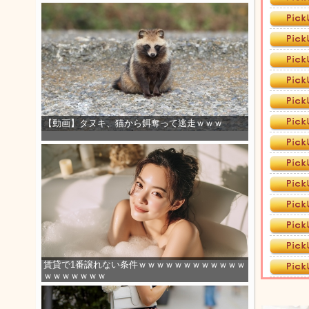
【動画】タヌキ、猫から餌奪って逃走ｗｗｗ
賃貸で1番譲れない条件ｗｗｗｗｗｗｗｗｗｗｗｗ
ｗｗｗｗｗｗｗ