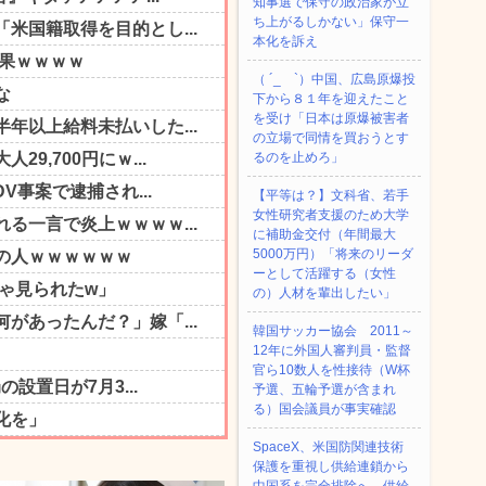
知事選で保守の政治家が立
ち上がるしかない」保守一
本化を訴え
（ ´_ゝ`）中国、広島原爆投
下から８１年を迎えたこと
を受け「日本は原爆被害者
の立場で同情を買おうとす
るのを止めろ」
【平等は？】文科省、若手
女性研究者支援のため大学
に補助金交付（年間最大
5000万円）「将来のリーダ
ーとして活躍する（女性
の）人材を輩出したい」
韓国サッカー協会 2011～
12年に外国人審判員・監督
官ら10数人を性接待（W杯
予選、五輪予選が含まれ
る）国会議員が事実確認
SpaceX、米国防関連技術
保護を重視し供給連鎖から