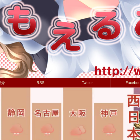
紹介
RSS
Twitter
Facebo