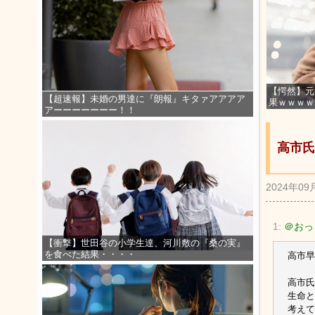
【愕然】元
【超速報】未婚の男達に『朗報』キタァアアアア
果ｗｗｗｗ
アーーーーーーー！！
高市氏
2024年09
1:
＠おっさ
【衝撃】世田谷の小学生達、河川敷の『桑の実』
を食べた結果・・・・
高市早
高市氏
生命と
考えて