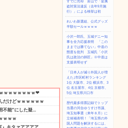
すでに売却 富山で「金属
盗対策法違反（去年9月施
行）」による検挙は初
れいわ新選組、公式グッズ
半額セールｗｗｗｗ
小沢一郎氏、玉城デニー知
事を全力応援表明 「この
ままでは勝てない」中道の
態度を批判 玉城氏「小沢
氏は政治の師匠」※中道は
支援表明せず
「日本人が減り外国人が増
えた｣市区町村ランキング
1位 大阪市、2位 横浜市、3
位 名古屋市、4位 京都市、
5位 埼玉県川口市
歴代最多得票記録でトップ
当選の河合ゆうすけ市議、
埼玉知事選（来年８月）に
立候補表明！「埼玉県の外
国人問題を解決するには、