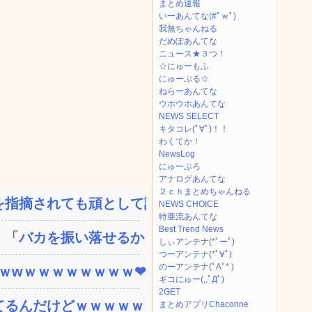
まとめ速報
いーあんてな(#ﾟｗﾟ)
我無ちゃんねる
だめぽあんてな
ニュース★３つ！
☆にゅーもふ
にゅーぷる☆
ねらーあんてな
ウホウホあんてな
NEWS SELECT
キタコレ(ﾟ∀ﾟ)！！
わくてか！
NewsLog
にゅーぷろ
アナログあんてな
２ｃｈまとめちゃんねる
指摘されても頑として認め...
NEWS CHOICE
特亜流あんてな
Best Trend News
「バカを振い落せるから合...
しぃアンテナ(*ﾟーﾟ)
つーアンテナ(*ﾟ∀ﾟ)
のーアンテナ(ﾟAﾟ* )
ｗｗwｗｗｗｗｗｗｗｗ❤
ギコにゅー(,,ﾟДﾟ)
2GET
てるんだけどｗｗｗｗｗｗ
まとめアプリChaconne