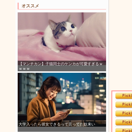
オススメ
【マンチカン】子猫同士のケンカが可愛すぎるｗ
ｗｗｗ
大学入ったら彼女できるって言ってた奴来い