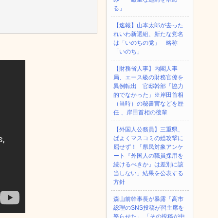
る」
【速報】山本太郎が去った
れいわ新選組、新たな党名
は「いのちの党」 略称
「いのち」
【財務省人事】内閣人事
局、エース級の財務官僚を
異例転出 官邸幹部「協力
的でなかった」※岸田首相
（当時）の秘書官などを歴
任 、岸田首相の後輩
【外国人公務員】三重県、
ぱよくマスコミの総攻撃に
屈せず！「県民対象アンケ
ート『外国人の職員採用を
続けるべきか』は差別に該
当しない」結果を公表する
方針
森山前幹事長が暴露「高市
総理のSNS投稿が習主席を
怒らせた」 「その投稿が中