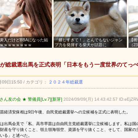
美人だけどBBAになった結
「嬉しすぎて！」とんでもないジャン
【画
ｗｗｗｗｗｗｗｗ
プ力を発揮する柴犬が話題に
（2
を募
が総裁選出馬を正式表明「日本をもう一度世界のてっ
月09日15:50 / カテゴリ：
２０２４年総裁選
ん友の会 ★ 警備員[Lv.7][新芽]
2024/09/09(月) 14:43:42.57 ID:eEjZ
苗経済安保相は9日午後、自民党総裁選挙への立候補を正式に表明した。
は出馬会見で「私、高市早苗は自由民主党総裁選挙に立候補します。私は国
財産を守り抜くこと、領土領海領空、資源を守り抜くこと、そして、国家の
いる」と述べた。