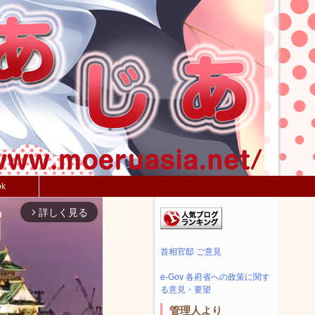
ok
詳しく見る
arrow_forward_ios
首相官邸 ご意見
e-Gov 各府省への政策に関す
る意見・要望
管理人より