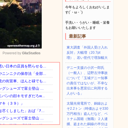
今年もよろしくおねがいしま
す(´・ω・`)
手洗い・うがい・睡眠・栄養
もお願いいたします
最新記事
東大調査「外国人受け入れ
反対」大幅増（20.7pt
Powered by 
GliaStudios
増）、若い世代で増加幅大
デニー支援の小沢一郎氏
Mute
（一般人）、辺野古沖事故
について「玉城デニー知事
の責任ではないが、不幸な
出来事を悪宣伝に利用する
人がいる」
太陽光発電所で、銅線およ
そ2.2トン（時価およそ330
万円相当）盗んだなど、ベ
トナム国籍（無職）２人逮
捕、盗まれた銅線の半分は