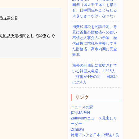
国側（習近平主席）を怒ら
せ、日中関係をこじらせる
大きなきっかけになった」
選出馬会見
消費税減税を閣議決定、背
景に首相の財務省への強い
高意思決定機関として閣僚らで
不信と人事介入の示唆 歴
代政権に増税を主導してき
た財務省、高市内閣に完全
敗北
海外の刑務所に収監されて
いる韓国人急増、1,325人
（詐偽が4分の1） 日本に
は254人
リンク
ニュースの森
保守JAPAN
Zattoyomiニュース見出しリ
ーダー
2chnavi
特定アジアと日本／情強！良