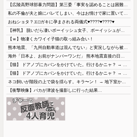
【広陵高野球部暴力問題】第三委「事実を認めることは困難」元部員「SNS開示請求開始」犯人として晒してた人達に損害賠償請求訴訟を起こす方針
私の不倫が夫と娘にバレてしまい、今はお情けで家に置いてもらっている状態です。行為を娘に見られていたなんて全く気付きませんでした。娘の「汚...
おねショタ？エ□ガキに孕まされる両儀式♥️????♥️????♥️
【神乳】 脱いだら凄いボーイッシュ女子、ボーイッシュがどうでも良くなる ”お○ぱい” がこちらｗｗｗｗｗ
【ｗ】物凄くカワイイ子猫の取っ組み合い！
熊本地震、「九州自動車道は混んでない」と実況しながら被災地へ向かう有名アナなどに批判殺到 全国紙記者「最新の状況をいち早く伝えることは報道機関としての責務」「情報を取り上げることには大きな意義がある」
海外「日本よ、お前がナンバーワンだ」 熊本地震直後の日本の対応のスピードに世界が衝撃
【猫】 ドアノブにカバンをかけていた。行けるかニャ？ → 猫はこうなります…
【猫】 ドアノブにカバンをかけていた。行けるかニャ？ → 猫はこうなります…
ネコ飼いが階段の上で袋を揺らす。キラ〜ン！ → 地下室からヤツが現れる…
【衝撃映像】バカが津波を撮影しに行った結果…