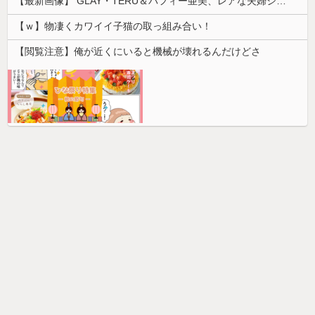
【最新画像】 GLAY・TERU＆パフィー亜美、レアな夫婦ショットを公開してしまう！
【ｗ】物凄くカワイイ子猫の取っ組み合い！
【閲覧注意】俺が近くにいると機械が壊れるんだけどさ