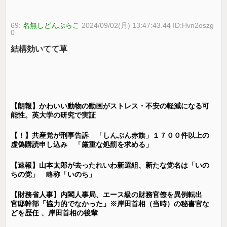
69:
名無しどんぶらこ
2024/09/02(月) 13:47:43.44 ID:Hvn2oszg
0
結構効いてて草
【朗報】かわいい動物の動画がストレス・不安の軽減になる可
能性。英大学の研究で実証
【！】共産党が刑事告訴 「しんぶん赤旗」１７００件以上の
虚偽購読申し込み 「厳重な処罰を求める」
【速報】山本太郎が去ったれいわ新選組、新たな党名は「いの
ちの党」 略称「いのち」
【財務省人事】内閣人事局、エース級の財務官僚を異例転出
官邸幹部「協力的でなかった」※岸田首相（当時）の秘書官な
どを歴任 、岸田首相の後輩