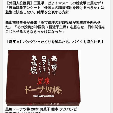
【外国人公務員】三重県、ぱよくマスコミの総攻撃に屈せず！
「県民対象アンケート『外国人の職員採用を続けるべきか』は
差別に該当しない」結果を公表する方針
森山前幹事長が暴露「高市総理のSNS投稿が習主席を怒らせ
た」 「その投稿が中国側（習近平主席）を怒らせ、日中関係を
こじらせる大きなきっかけになった」
【爆笑ｗ】バッグひったくりを試みた男、バイクを盗られる！
黒糖ドーナツ棒 20本 お菓子 熊本 フジバンビ