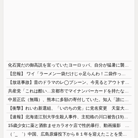
化石賞だの御高説を宣っていたヨーロッパ、自分が猛暑に襲われると為すすべべもなくダメージを受けてしまい……
【悲報】 ワイ「ラーメン一袋だけじゃ足らんわ！二袋作ったろ！」→結果ｗｗｗ
【放送事故】昔のドラマのレ◯プシーン、今見るとアウトすぎる・・・
共産党「これは酷い…京都市でマイナンバーカードを持たない29万人がポイント給付事業から排除された」
中居正広（無職）、熊本に多額の寄付していた。知人「誰にも知られなくてもいい、と公表してない」
【衝撃】れいわ新選組、「いのちの党」に党名変更 天畠大輔氏が共同代表へ
【速報】北海道江別大学生殺人事件、主犯格の川口被告(19)に無期懲役の判決
15歳少女に薬と酒飲ませカラオケ店で性的暴行、動画撮影 54歳無職を再逮捕 動画770本も見つかる
（ ´_ゝ`）中国、広島原爆投下から８１年を迎えたことを受け「日本は原爆被害者の立場で同情を買おうとするのを止めろ」