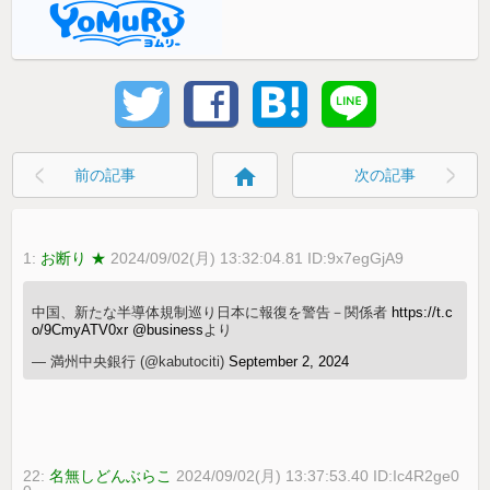
home
前の記事
次の記事
1:
お断り ★
2024/09/02(月) 13:32:04.81 ID:9x7egGjA9
中国、新たな半導体規制巡り日本に報復を警告－関係者
https://t.c
o/9CmyATV0xr
@business
より
— 満州中央銀行 (@kabutociti)
September 2, 2024
22:
名無しどんぶらこ
2024/09/02(月) 13:37:53.40 ID:Ic4R2ge0