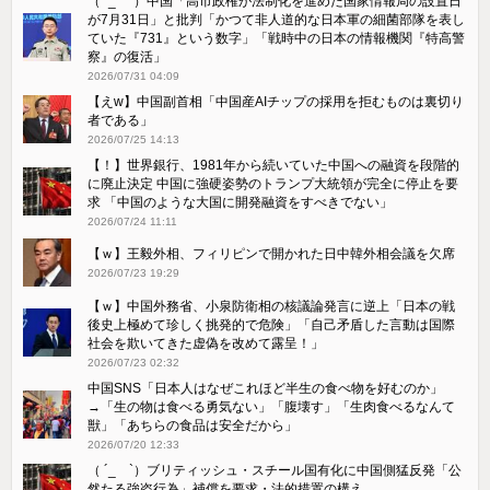
（ ´_ゝ`）中国「高市政権が法制化を進めた国家情報局の設置日
が7月31日」と批判「かつて非人道的な日本軍の細菌部隊を表し
ていた『731』という数字」「戦時中の日本の情報機関『特高警
察』の復活」
2026/07/31 04:09
【えw】中国副首相「中国産AIチップの採用を拒むものは裏切り
者である」
2026/07/25 14:13
【！】世界銀行、1981年から続いていた中国への融資を段階的
に廃止決定 中国に強硬姿勢のトランプ大統領が完全に停止を要
求 「中国のような大国に開発融資をすべきでない」
2026/07/24 11:11
【ｗ】王毅外相、フィリピンで開かれた日中韓外相会議を欠席
2026/07/23 19:29
【ｗ】中国外務省、小泉防衛相の核議論発言に逆上「日本の戦
後史上極めて珍しく挑発的で危険」「自己矛盾した言動は国際
社会を欺いてきた虚偽を改めて露呈！」
2026/07/23 02:32
中国SNS「日本人はなぜこれほど半生の食べ物を好むのか」
→「生の物は食べる勇気ない」「腹壊す」「生肉食べるなんて
獣」「あちらの食品は安全だから」
2026/07/20 12:33
（ ´_ゝ`）ブリティッシュ・スチール国有化に中国側猛反発「公
然たる強盗行為」補償を要求・法的措置の構え