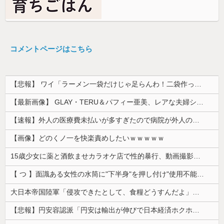
コメントページはこちら
【悲報】 ワイ「ラーメン一袋だけじゃ足らんわ！二袋作ったろ！」→結果ｗｗｗ
【最新画像】 GLAY・TERU＆パフィー亜美、レアな夫婦ショットを公開してしまう！
【速報】外人の医療費未払いが多すぎたので病院が外人の治療を断るようになってしまう
【画像】どのくノ一を快楽責めしたいｗｗｗｗｗ
15歳少女に薬と酒飲ませカラオケ店で性的暴行、動画撮影 54歳無職を再逮捕 動画770本も見つかる
【 つ 】面識ある女性の水筒に"下半身"を押し付け"使用不能"にした疑い 66歳男を「器物損壊」容疑で逮捕 札幌市
大日本帝国陸軍「侵攻できたとして、食糧どうすんだよ」大本営「現地調達」陸軍「え？」
【悲報】円安容認派「円安は輸出が伸びで日本経済ホクホク！」⇒ 世界に売る物が無さすぎて輸出額で韓国に惨敗・・・