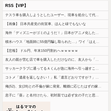
RSS【VIP】
テスラ車を購入しようとしたユーザー、現車を処分して代金を支払い、平日の納車日に予定を合わせた結果……
【画像】 日本共産党の街宣車、ほんと碌でもないな
海外「ディズニーがゴミのようだ！」日本がアニメ化した米人気SF作品に絶賛の声が殺到中
積水ハウス「地面師に55億円騙し取られた…」ワイ「はえーかわいそう…会社滅茶苦茶やろなぁ」
【悲報】 ドル円、年末150円割れへｗｗｗｗｗ
友人の親が営む店で車を購入しただけなのに、友人から「裏切った」と責められるようになった理由が理解できず…
サッカークラブに通ってるＡくんが急に海外へ引っ越すことに。一番仲良くしてた息子がショックを受けて...
コトメ「遺産を返しなさい！」私「遺言どおりですが？」→夫の遺産を巡る話し合いが思わぬ展開になって…
俺(52)、女(28)との不倫が嫁に発覚。離婚に応じたはずの嫁からエグすぎる攻撃が恐ろしすぎる
息子に『葵』と名付けたら、初対面では必ず女の子だと思われる。同じ名前でも避けられなかった勘違いとは…