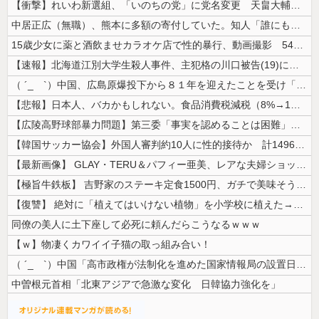
【衝撃】れいわ新選組、「いのちの党」に党名変更 天畠大輔氏が共同代表へ
中居正広（無職）、熊本に多額の寄付していた。知人「誰にも知られなくても...
15歳少女に薬と酒飲ませカラオケ店で性的暴行、動画撮影 54歳無職を再...
【速報】北海道江別大学生殺人事件、主犯格の川口被告(19)に無期懲役の...
（ ´_ゝ`）中国、広島原爆投下から８１年を迎えたことを受け「日本は原...
【悲報】日本人、バカかもしれない。食品消費税減税（8%→1%）に93....
【広陵高野球部暴力問題】第三委「事実を認めることは困難」元部員「SNS...
【韓国サッカー協会】外国人審判約10人に性的接待か 計1496回、約2...
【最新画像】 GLAY・TERU＆パフィー亜美、レアな夫婦ショットを公...
【極旨牛鉄板】 吉野家のステーキ定食1500円、ガチで美味そうｗｗｗ
【復讐】 絶対に「植えてはいけない植物」を小学校に植えた→20年経って...
同僚の美人に土下座して必死に頼んだらこうなるｗｗｗ
【ｗ】物凄くカワイイ子猫の取っ組み合い！
（ ´_ゝ`）中国「高市政権が法制化を進めた国家情報局の設置日が7月3...
中曽根元首相「北東アジアで急激な変化 日韓協力強化を」