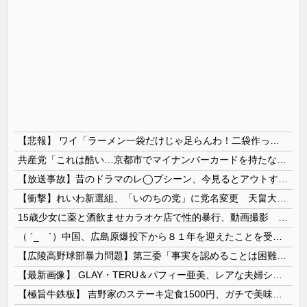
【悲報】 ワイ「ラーメン一袋だけじゃ足らんわ！二袋作ったろ！」→結果ｗｗｗ
共産党「これは酷い…京都市でマイナンバーカードを持たない29万人がポイント給付事業から排除された」
【放送事故】昔のドラマのレ◯プシーン、今見るとアウトすぎる・・・
【衝撃】れいわ新選組、「いのちの党」に党名変更 天畠大輔氏が共同代表へ
15歳少女に薬と酒飲ませカラオケ店で性的暴行、動画撮影 54歳無職を再逮捕 動画770本も見つかる
（ ´_ゝ`）中国、広島原爆投下から８１年を迎えたことを受け「日本は原爆被害者の立場で同情を買おうとするのを止めろ」
【広陵高野球部暴力問題】第三委「事実を認めることは困難」元部員「SNS開示請求開始」犯人として晒してた人達に損害賠償請求訴訟を起こす方針
【最新画像】 GLAY・TERU＆パフィー亜美、レアな夫婦ショットを公開してしまう！
【極旨牛鉄板】 吉野家のステーキ定食1500円、ガチで美味そうｗｗｗ