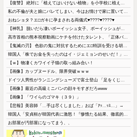
【復讐】 絶対に「植えてはいけない植物」を小学校に植えた→20年経って見に行くと…「！？」衝撃の光景が・・・
私の不倫が夫と娘にバレてしまい、今はお情けで家に置いてもらっている状態です。行為を娘に見られていたなんて全く気付きませんでした。娘の「汚...
おねショタ？エ□ガキに孕まされる両儀式♥️????♥️????♥️
【神乳】 脱いだら凄いボーイッシュ女子、ボーイッシュがどうでも良くなる ”お○ぱい” がこちらｗｗｗｗｗ
高市首相の熊本視察動画にケチを付けたタレント、「正体バレバレよな」と黒電話の呼び方であっさりと……
【鬼滅の刃】 色欲の鬼に対抗するためにエ□特訓を受ける胡蝶しのぶ…！クールなしのぶが快楽に抗えず翻弄されちゃう…
韓国人「株でお金を失ったのはイ・ジェミョンのせいだ！」として支持率が右肩下がりに……まあ、本当にその側面があるので救えないんですが
【ｗ】物凄くカワイイ子猫の取っ組み合い！
【画像】カップヌードル、限界突破ｗｗｗ
ドイツ人男性がランニングシューズで富士登山 「足をくじいて動けない」
【画像】最近の高級ミニバンの顔キモすぎだろwww
【画像】「ワイらのゴマキ（３９）」
【悲報】美容師「…手は尽くしました」おば「ｱｯ…ｯｽ…」→
韓国人「安貞桓が韓国代表に激怒！『惨憺たる結果、徹底的な刷新が必要だ』と監督や協会を痛烈批判」
お部屋が汚部屋になってまう、、