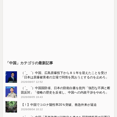
「中国」カテゴリの最新記事
（ ´_ゝ`）中国、広島原爆投下から８１年を迎えたことを受け
「日本は原爆被害者の立場で同情を買おうとするのを止めろ」
2026/08/07 12:52
（ ´_ゝ`）中国国防省、日本の防衛白書を批判「強烈な不満と断
固反対」「侵略の歴史を反省し、中国への内政干渉をやめろ」
2026/08/05 19:43
【！】中国でコロナ陽性率20％突破、救急外来が逼迫
2026/08/04 10:12