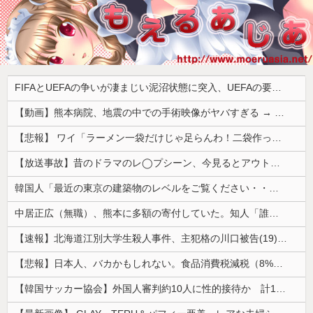
FIFAとUEFAの争いが凄まじい泥沼状態に突入、UEFAの要求を呑んだFIFAだったがUEFA側は強硬姿勢を崩さず……
【動画】熊本病院、地震の中での手術映像がヤバすぎる → 医療機器が飛び交う激震の中で患者を全身で庇う医師らの咄嗟の行動に世界中から絶賛の嵐
【悲報】 ワイ「ラーメン一袋だけじゃ足らんわ！二袋作ったろ！」→結果ｗｗｗ
【放送事故】昔のドラマのレ◯プシーン、今見るとアウトすぎる・・・
韓国人「最近の東京の建築物のレベルをご覧ください・・・」
中居正広（無職）、熊本に多額の寄付していた。知人「誰にも知られなくてもいい、と公表してない」
【速報】北海道江別大学生殺人事件、主犯格の川口被告(19)に無期懲役の判決
【悲報】日本人、バカかもしれない。食品消費税減税（8%→1%）に93.2%の国民が賛成してしまう
【韓国サッカー協会】外国人審判約10人に性的接待か 計1496回、約2億ウォン（約2200万円）