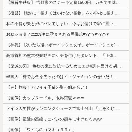
【極旨牛鉄板】 吉野家のステーキ定食1500円、ガチで美味そうｗｗｗ
【復讐】 絶対に「植えてはいけない植物」を小学校に植えた→20年経って見に行くと…「！？」衝撃の光景が・・・
私の不倫が夫と娘にバレてしまい、今はお情けで家に置いてもらっている状態です。行為を娘に見られていたなんて全く気付きませんでした。娘の「汚...
おねショタ？エ□ガキに孕まされる両儀式♥️????♥️????♥️
【神乳】 脱いだら凄いボーイッシュ女子、ボーイッシュがどうでも良くなる ”お○ぱい” がこちらｗｗｗｗｗ
高市首相の熊本視察動画にケチを付けたタレント、「正体バレバレよな」と黒電話の呼び方であっさりと……
【鬼滅の刃】 色欲の鬼に対抗するためにエ□特訓を受ける胡蝶しのぶ…！クールなしのぶが快楽に抗えず翻弄されちゃう…
韓国人「株でお金を失ったのはイ・ジェミョンのせいだ！」として支持率が右肩下がりに……まあ、本当にその側面があるので救えないんですが
【ｗ】物凄くカワイイ子猫の取っ組み合い！
【画像】カップヌードル、限界突破ｗｗｗ
ドイツ人男性がランニングシューズで富士登山 「足をくじいて動けない」
【画像】最近の高級ミニバンの顔キモすぎだろwww
【画像】「ワイらのゴマキ（３９）」