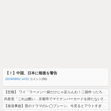
【！】中国、日本に報復を警告
2024/09/02 14:01
コメント(56)
【悲報】 ワイ「ラーメン一袋だけじゃ足らんわ！二袋作ったろ！」→結果ｗ...
共産党「これは酷い…京都市でマイナンバーカードを持たない29万人がポイ...
【放送事故】昔のドラマのレ◯プシーン、今見るとアウトすぎる・・・