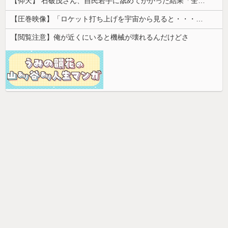
【仰天】 石破茂さん、自民若手に舐めてかかった結果「全てを失うｗｗｗｗｗ」
【圧巻映像】「ロケット打ち上げを宇宙から見ると・・・」の動画が衝撃的
【閲覧注意】俺が近くにいると機械が壊れるんだけどさ