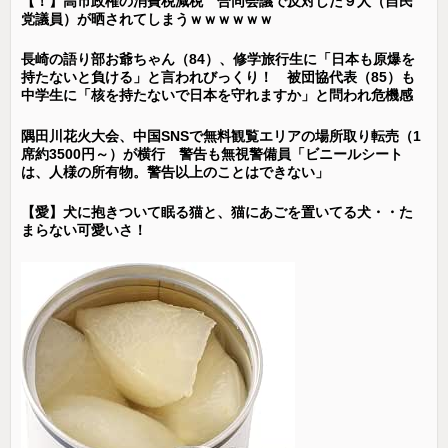
【！】高市政権の消費税減税 合同会議で反対した９人（自民
党議員）が晒されてしまうｗｗｗｗｗｗ
長崎の語り部お爺ちゃん（84）、修学旅行生に「日本も原爆を
持たないと負ける」と言われびっくり！ 被団協代表（85）も
中学生に「核を持たないで日本を守れますか」と問われ危機感
隅田川花火大会、中国SNSで無料観覧エリアの場所取り転売（1
席約3500円～）が横行 警告も無視警備員「ビニールシート
は、人様の所有物。警告以上のことはできない」
【愛】犬に抱きついて眠る猫と、猫にあごを置いてる犬・・た
まらない可愛いさ！