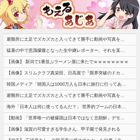
避難所に土足でズカズカと入ってきて勝手に動画や写真を撮影したメディア取材陣、挙句の果てに要求してきたのは……
猛暑の中で意識朦朧となった生中継レポーター、それを某出演者が爆笑しながら現場レポート続行を強制する動画が再注目されて……
【画像】 新潟で1番並ぶラーメン屋に来たでｗｗｗｗｗｗｗｗ
【画像】スリムクラブ真栄田、日高屋で『限界突破のドカ食い』を披露するｗｗｗｗｗｗ
韓国メディア「韓国人は1000万人も日本に旅行に行ってあげるのに、どうして日本人は韓国に来ないのか」自国に魅力がないのを棚に上げて日本を分析
避難所に土足でズカズカと入ってきて勝手に動画や写真を撮影したメディア取材陣、挙句の果てに要求してきたのは……
海外「日本人は何に使ってるんだ？」 世界的ブームの日本の食品、買ってみたものの使い道が分からない外国人が続出
【動画】「世界唯一の被爆国は日本ではなく北朝鮮」デモが開催される
【画像】滋賀の可愛すぎる学生さん、甲子園で発見される