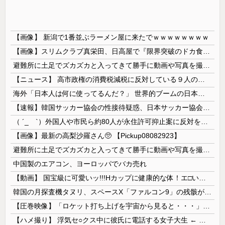
【画像】 新潟で1番並ぶラーメン屋に来たでｗｗｗｗｗｗｗｗ
【画像】スリムクラブ真栄田、日高屋で『限界突破のドカ食い』を披露するｗｗｗｗｗｗ
避難所に土足でズカズカと入ってきて勝手に動画や写真を撮影したメディア取材陣、挙句の果てに要求してきたのは……
【ニュース】 高市政権の消費税減税に反対している９人の自民党議員が全て判明！！！！ やっぱりコイツラかｗｗｗｗｗ
海外「日本人は何に使ってるんだ？」 世界的ブームの日本の食品、買ってみたものの使い道が分からない外国人が続出
【速報】韓国サッカー協会の性接待疑惑、日本サッカー協会が4人の日本人審判員を調査「調査後に結果を公表します」
（ ´_ゝ`）外国人や市民ら約80人が永住許可抑止案に反対を訴え「選別、差別の作業」「国会審議も経ずいきなり厳格化する国に誰が来ますか！」「今す...
【画像】最新の高梨沙羅さん🥺 【Pickup08082923】
避難所に土足でズカズカと入ってきて勝手に動画や写真を撮影したメディア取材陣、挙句の果てに要求してきたのは……
中国製のエアコン、ヨーロッパでバカ売れ
【動画】 国宝級に可愛いッ!!!Hカップに健康的な体！エ□い！乳首からマ●コまで見えているよ 笑
韓国の月探査機タヌリ、スペースX「ファルコン9」の残骸が月面に衝突する様子を撮影！
【圧巻映像】「ロケット打ち上げを宇宙から見ると・・・」の動画が衝撃的
【ハメ撮り】 浮気セ○クス中に彼氏に電話する女子大生 ← これを現実にやる子が現れる…