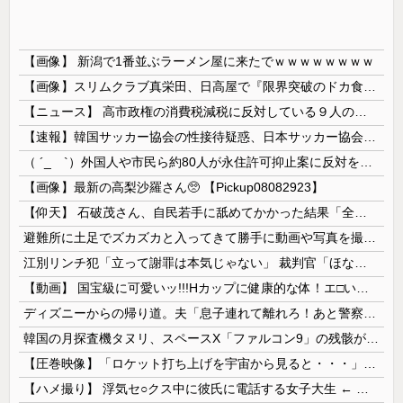
【画像】 新潟で1番並ぶラーメン屋に来たでｗｗｗｗｗｗｗｗ
【画像】スリムクラブ真栄田、日高屋で『限界突破のドカ食い』を披露するｗｗｗｗｗｗ
【ニュース】 高市政権の消費税減税に反対している９人の自民党議員が全て判明！！！！ やっぱりコイツラかｗｗｗｗｗ
【速報】韓国サッカー協会の性接待疑惑、日本サッカー協会が4人の日本人審判員を調査「調査後に結果を公表します」
（ ´_ゝ`）外国人や市民ら約80人が永住許可抑止案に反対を訴え「選別、差別の作業」「国会審議も経ずいきなり厳格化する国に誰が来ますか！」「今す...
【画像】最新の高梨沙羅さん🥺 【Pickup08082923】
【仰天】 石破茂さん、自民若手に舐めてかかった結果「全てを失うｗｗｗｗｗ」
避難所に土足でズカズカと入ってきて勝手に動画や写真を撮影したメディア取材陣、挙句の果てに要求してきたのは……
江別リンチ犯「立って謝罪は本気じゃない」 裁判官「ほな裁判で土下座してないキミは本気じゃないな」
【動画】 国宝級に可愛いッ!!!Hカップに健康的な体！エ□い！乳首からマ●コまで見えているよ 笑
ディズニーからの帰り道。夫「息子連れて離れろ！あと警察に通報！」私「助けて！」駅員「どうしました！？」→トンデモナイことに…
韓国の月探査機タヌリ、スペースX「ファルコン9」の残骸が月面に衝突する様子を撮影！
【圧巻映像】「ロケット打ち上げを宇宙から見ると・・・」の動画が衝撃的
【ハメ撮り】 浮気セ○クス中に彼氏に電話する女子大生 ← これを現実にやる子が現れる…