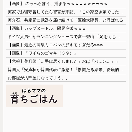
【画像】 のっぺらぼう、捕まるｗｗｗｗｗｗｗｗｗｗ
実家でお留守番してたら警官が来訪、「この家空き家でしたよね？」と問いかけてくるが実際は30年ほど住んでおり……
蒋介石、共産党に武器を届け続けて「運輸大隊長」と呼ばれる
【画像】カップヌードル、限界突破ｗｗｗ
ドイツ人男性がランニングシューズで富士登山 「足をくじいて動けない」
【画像】最近の高級ミニバンの顔キモすぎだろwww
【画像】「ワイらのゴマキ（３９）」
【悲報】美容師「…手は尽くしました」おば「ｱｯ…ｯｽ…」→
韓国人「安貞桓が韓国代表に激怒！『惨憺たる結果、徹底的な刷新が必要だ』と監督や協会を痛烈批判」
お部屋が汚部屋になってまう、、