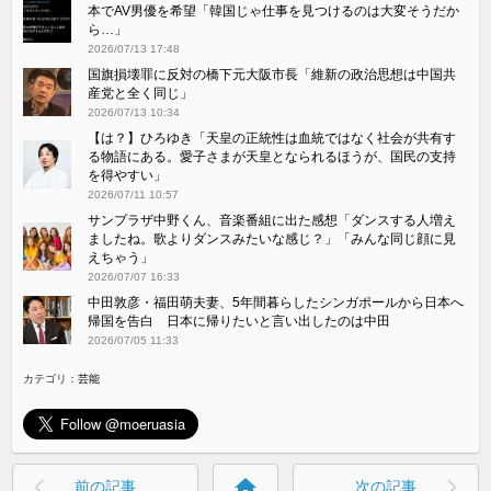
本でAV男優を希望「韓国じゃ仕事を見つけるのは大変そうだか
ら…」
2026/07/13 17:48
国旗損壊罪に反対の橋下元大阪市長「維新の政治思想は中国共
産党と全く同じ」
2026/07/13 10:34
【は？】ひろゆき「天皇の正統性は血統ではなく社会が共有す
る物語にある。愛子さまが天皇となられるほうが、国民の支持
を得やすい」
2026/07/11 10:57
サンプラザ中野くん、音楽番組に出た感想「ダンスする人増え
ましたね。歌よりダンスみたいな感じ？」「みんな同じ顔に見
えちゃう」
2026/07/07 16:33
中田敦彦・福田萌夫妻、5年間暮らしたシンガポールから日本へ
帰国を告白 日本に帰りたいと言い出したのは中田
2026/07/05 11:33
カテゴリ：
芸能
home
前の記事
次の記事