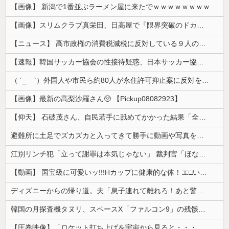
【画像】 新潟で1番並ぶラーメン屋に来たでｗｗｗｗｗｗｗｗ
【画像】スリムクラブ真栄田、日高屋で『限界突破のドカ食い』を披露するｗｗｗｗｗｗ
【ニュース】 高市政権の消費税減税に反対している９人の自民党議員が全て判明！！！！ やっぱりコイツラかｗｗｗｗｗ
【速報】韓国サッカー協会の性接待疑惑、日本サッカー協会が4人の日本人審判員を調査「調査後に結果を公表します」
（ ´_ゝ`）外国人や市民ら約80人が永住許可抑止案に反対を訴え「選別、差別の作業」「国会審議も経ずいきなり厳格化する国に誰が来ますか！」「今す...
【画像】最新の高梨沙羅さん🥺 【Pickup08082923】
【仰天】 石破茂さん、自民若手に舐めてかかった結果「全てを失うｗｗｗｗｗ」
避難所に土足でズカズカと入ってきて勝手に動画や写真を撮影したメディア取材陣、挙句の果てに要求してきたのは……
江別リンチ犯「立って謝罪は本気じゃない」 裁判官「ほな裁判で土下座してないキミは本気じゃないな」
【動画】 国宝級に可愛いッ!!!Hカップに健康的な体！エ□い！乳首からマ●コまで見えているよ 笑
ディズニーからの帰り道。夫「息子連れて離れろ！あと警察に通報！」私「助けて！」駅員「どうしました！？」→トンデモナイことに…
韓国の月探査機タヌリ、スペースX「ファルコン9」の残骸が月面に衝突する様子を撮影！
【圧巻映像】「ロケット打ち上げを宇宙から見ると・・・」の動画が衝撃的