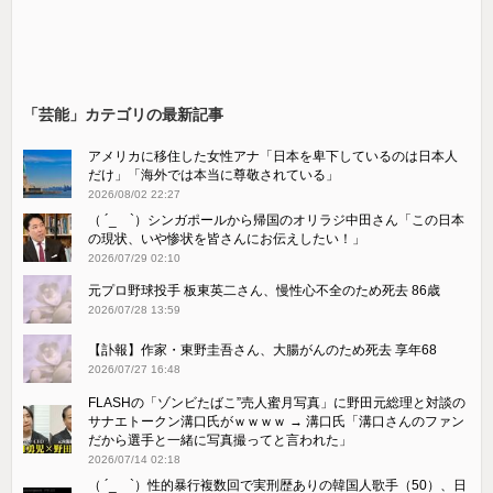
「芸能」カテゴリの最新記事
アメリカに移住した女性アナ「日本を卑下しているのは日本人
だけ」「海外では本当に尊敬されている」
2026/08/02 22:27
（ ´_ゝ`）シンガポールから帰国のオリラジ中田さん「この日本
の現状、いや惨状を皆さんにお伝えしたい！」
2026/07/29 02:10
元プロ野球投手 板東英二さん、慢性心不全のため死去 86歳
2026/07/28 13:59
【訃報】作家・東野圭吾さん、大腸がんのため死去 享年68
2026/07/27 16:48
FLASHの「ゾンビたばこ”売人蜜月写真」に野田元総理と対談の
サナエトークン溝口氏がｗｗｗｗ → 溝口氏「溝口さんのファン
だから選手と一緒に写真撮ってと言われた」
2026/07/14 02:18
（ ´_ゝ`）性的暴行複数回で実刑歴ありの韓国人歌手（50）、日