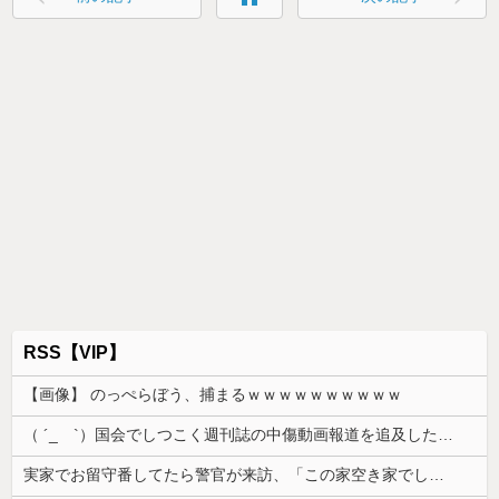
RSS【VIP】
【画像】 のっぺらぼう、捕まるｗｗｗｗｗｗｗｗｗｗ
（ ´_ゝ`）国会でしつこく週刊誌の中傷動画報道を追及した立憲議員、自身への誹謗中傷・苦情電話被害を訴え「総理に疑問を質す、当然のことをした...
実家でお留守番してたら警官が来訪、「この家空き家でしたよね？」と問いかけてくるが実際は30年ほど住んでおり……