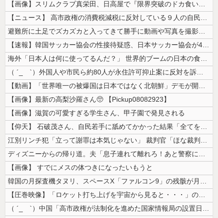
【画像】スリムクラブ真栄田、日高屋で『限界突破のドカ食い』を披露するｗ...
【ニュース】 高市政権の消費税減税に反対している９人の自民党議員が全て...
避難所に土足でズカズカと入ってきて勝手に動画や写真を撮影したメディア取...
【速報】韓国サッカー協会の性接待疑惑、日本サッカー協会が4人の日本人審...
海外「日本人は何に使ってるんだ？」 世界的ブームの日本の食品、買ってみ...
（ ´_ゝ`）外国人や市民ら約80人が永住許可抑止案に反対を訴え「選別...
【動画】「世界唯一の被爆国は日本ではなく北朝鮮」デモが開催される
【画像】最新の高梨沙羅さん🥺 【Pickup08082923】
【画像】滋賀の可愛すぎる学生さん、甲子園で発見される
【仰天】 石破茂さん、自民若手に舐めてかかった結果「全てを失うｗｗｗｗ...
江別リンチ犯「立って謝罪は本気じゃない」 裁判官「ほな裁判で土下座して...
ディズニーからの帰り道。夫「息子連れて離れろ！あと警察に通報！」私「助...
【画像】 すでにメスの体つきになったいもうと
韓国の月探査機タヌリ、スペースX「ファルコン9」の残骸が月面に衝突する...
【圧巻映像】「ロケット打ち上げを宇宙から見ると・・・」の動画が衝撃的
（ ´_ゝ`）中国「高市政権が法制化を進めた国家情報局の設置日が7月3...