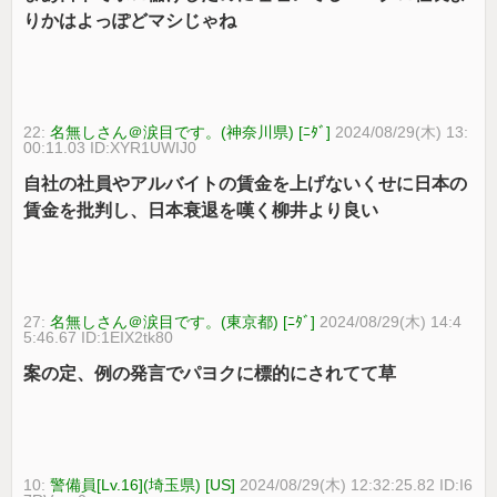
りかはよっぽどマシじゃね
22:
名無しさん＠涙目です。(神奈川県) [ﾆﾀﾞ]
2024/08/29(木) 13:
00:11.03 ID:XYR1UWIJ0
自社の社員やアルバイトの賃金を上げないくせに日本の
賃金を批判し、日本衰退を嘆く柳井より良い
27:
名無しさん＠涙目です。(東京都) [ﾆﾀﾞ]
2024/08/29(木) 14:4
5:46.67 ID:1EIX2tk80
案の定、例の発言でパヨクに標的にされてて草
10:
警備員[Lv.16](埼玉県) [US]
2024/08/29(木) 12:32:25.82 ID:I6