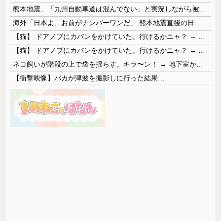
熊本地震、「九州自動車道は混んでない」と実況しながら被災地へ向かう有名アナなどに批判殺到 全国紙記者「最新の状況をいち早く伝えることは報道機関としての責務」「情報を取り上げることには大きな意義がある」
海外「日本よ、お前がナンバーワンだ」 熊本地震直後の日本の対応のスピードに世界が衝撃
【猫】 ドアノブにカバンをかけていた。行けるかニャ？ → 猫はこうなります…
【猫】 ドアノブにカバンをかけていた。行けるかニャ？ → 猫はこうなります…
ネコ飼いが階段の上で袋を揺らす。キラ〜ン！ → 地下室からヤツが現れる…
【衝撃映像】バカが津波を撮影しに行った結果…