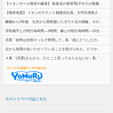
【イオンモール熊本の爆発】 飲食店の保管用LPガスが損傷「救出時も室内にガス充満」2人死亡、1人心肺停止
【熊本地震】 イオンのテナント雑貨店社員、大竹玖瑠美さん(22)がカワイイ・・・
離婚から3年後、元夫から突然届いたガラス玉の指輪。その真意を知った瞬間、私も弁護士も言葉を失って…
浮気相手との性行為時間→3時間、嫁との性行為時間→15分wwwwwwwww
旦那「給料は全部そっちで管理して」私「急にどうしたの？」→気づけば夫の収入がそのまま私名義の貯金になっていて…
父から祖母が会いたがっていることを告げられた。どうやら祖母は天麩羅通りの糞トメだったようで...
Ａ奥「(旦那)さんから、ひとこと言ってもらえないか」私「相談してみる」→ 人がおかしくなった瞬間を目の前で見て...
コメントページはこちら