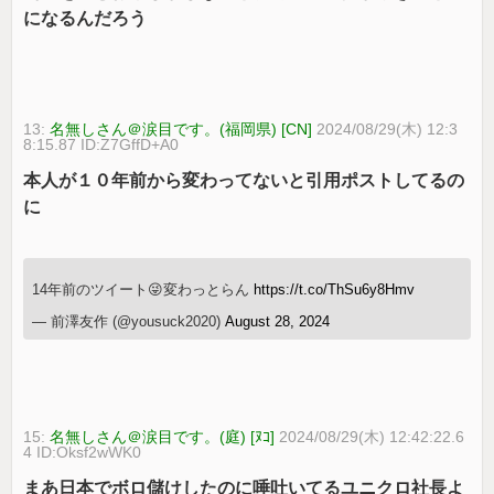
になるんだろう
13:
名無しさん＠涙目です。(福岡県) [CN]
2024/08/29(木) 12:3
8:15.87 ID:Z7GffD+A0
本人が１０年前から変わってないと引用ポストしてるの
に
14年前のツイート😜変わっとらん
https://t.co/ThSu6y8Hmv
— 前澤友作 (@yousuck2020)
August 28, 2024
15:
名無しさん＠涙目です。(庭) [ﾇｺ]
2024/08/29(木) 12:42:22.6
4 ID:Oksf2wWK0
まあ日本でボロ儲けしたのに唾吐いてるユニクロ社長よ