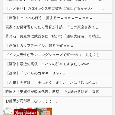
【ハメ撮り】 浮気セ○クス中に彼氏に電話する女子大生 ← これを現実にやる子が現れる…
【画像】 のっぺらぼう、捕まるｗｗｗｗｗｗｗｗｗｗ
実家でお留守番してたら警官が来訪、「この家空き家でしたよね？」と問いかけてくるが実際は30年ほど住んでおり……
蒋介石、共産党に武器を届け続けて「運輸大隊長」と呼ばれる
【画像】カップヌードル、限界突破ｗｗｗ
ドイツ人男性がランニングシューズで富士登山 「足をくじいて動けない」
【画像】最近の高級ミニバンの顔キモすぎだろwww
【画像】「ワイらのゴマキ（３９）」
【悲報】美容師「…手は尽くしました」おば「ｱｯ…ｯｽ…」→
韓国人「安貞桓が韓国代表に激怒！『惨憺たる結果、徹底的な刷新が必要だ』と監督や協会を痛烈批判」
お部屋が汚部屋になってまう、、