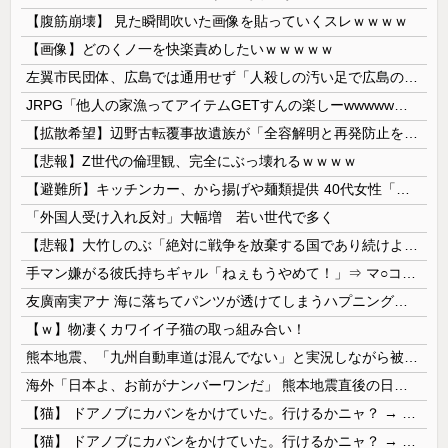
【腹筋崩壊】 見た瞬間吹いた画像を貼っていくスレｗｗｗｗ
【画像】どのくノ一を快楽責めしたいｗｗｗｗｗ
左翼市民団体、広島では通用せず「人殺しの汚い足で広島の土を踏むな！」→広島県民「お前らの方が汚いんじゃ！」「ワシらが広島県民じゃ」
JRPG「他人の家漁ってアイテムGETすんの楽しーwwwww」→欧米で馬鹿にされてしまう
【拡散希望】辺野古転覆事故遺族が「全容解明と再発防止を求める会」設立 継続的に活動するためと説明、クラファン立ち上げも準備
【悲報】Z世代の倫理観、完全にぶっ壊れるｗｗｗｗ
【避難所】キッチンカー、から揚げや麺類提供 40代女性「最高、パン中心の生活には飽き飽きしていて、野菜不足も感じていた」→時事通信タイトル「パン...
「外国人受け入れ反対」大幅増 若い世代で多く
【悲報】大竹しのぶ「絶対に戦争を放棄する国であり続けよう」 平和への思いをつづる 広島に原爆が投下されてから81年
手マン嫌がる彼氏持ちギャル「ねぇもうやめて！」⇒ マ○コは正直だった結果…
友廣南実アナ 海に落ちてパンツが透けてしまうハプニング！！【GIF動画あり】
【ｗ】物凄くカワイイ子猫の取っ組み合い！
熊本地震、「九州自動車道は混んでない」と実況しながら被災地へ向かう有名アナなどに批判殺到 全国紙記者「最新の状況をいち早く伝えることは報道機関としての責務」「情報を取り上げることには大きな意義がある」
海外「日本よ、お前がナンバーワンだ」 熊本地震直後の日本の対応のスピードに世界が衝撃
【猫】 ドアノブにカバンをかけていた。行けるかニャ？ → 猫はこうなります…
【猫】 ドアノブにカバンをかけていた。行けるかニャ？ → 猫はこうなります…