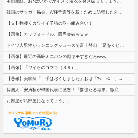
本田望結、お○ぱいがでかすぎて浴衣を突き破ってしまう…
韓国のサッカー協会、W杯予選等を裁くために訪韓した外国人審判を「性接待」していた……大して強くもないチームが潤沢な予算を持ってりゃそうなるわな
【ｗ】物凄くカワイイ子猫の取っ組み合い！
【画像】カップヌードル、限界突破ｗｗｗ
ドイツ人男性がランニングシューズで富士登山 「足をくじいて動けない」
【画像】最近の高級ミニバンの顔キモすぎだろwww
【画像】「ワイらのゴマキ（３９）」
【悲報】美容師「…手は尽くしました」おば「ｱｯ…ｯｽ…」→
韓国人「安貞桓が韓国代表に激怒！『惨憺たる結果、徹底的な刷新が必要だ』と監督や協会を痛烈批判」
お部屋が汚部屋になってまう、、