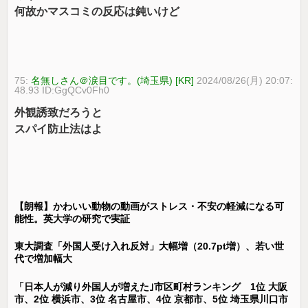
何故かマスコミの反応は鈍いけど
75:
名無しさん＠涙目です。(埼玉県) [KR]
2024/08/26(月) 20:07:
48.93 ID:GgQCv0Fh0
外観誘致だろうと
スパイ防止法はよ
【朗報】かわいい動物の動画がストレス・不安の軽減になる可
能性。英大学の研究で実証
東大調査「外国人受け入れ反対」大幅増（20.7pt増）、若い世
代で増加幅大
「日本人が減り外国人が増えた｣市区町村ランキング 1位 大阪
市、2位 横浜市、3位 名古屋市、4位 京都市、5位 埼玉県川口市