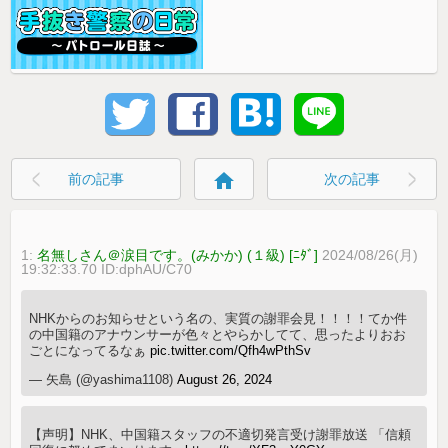
home
前の記事
次の記事
1:
名無しさん＠涙目です。(みかか) (１級) [ﾆﾀﾞ]
2024/08/26(月)
19:32:33.70 ID:dphAU/C70
NHKからのお知らせという名の、実質の謝罪会見！！！！てか件
の中国籍のアナウンサーが色々とやらかしてて、思ったよりおお
ごとになってるなぁ
pic.twitter.com/Qfh4wPthSv
— 矢島 (@yashima1108)
August 26, 2024
【声明】NHK、中国籍スタッフの不適切発言受け謝罪放送 「信頼