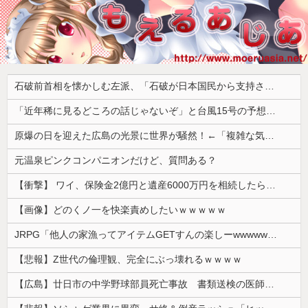
石破前首相を懐かしむ左派、「石破が日本国民から支持されまくっていた」と主張してしまうも……
「近年稀に見るどころの話じゃないぞ」と台風15号の予想進路に困惑する人が多数、偏西風が全く通用していないんだけど……
原爆の日を迎えた広島の光景に世界が騒然！←「複雑な気分だ」（海外の反応）
元温泉ピンクコンパニオンだけど、質問ある？
【衝撃】 ワイ、保険金2億円と遺産6000万円を相続したら「こう」なった・・・
【画像】どのくノ一を快楽責めしたいｗｗｗｗｗ
JRPG「他人の家漁ってアイテムGETすんの楽しーwwwww」→欧米で馬鹿にされてしまう
【悲報】Z世代の倫理観、完全にぶっ壊れるｗｗｗｗ
【広島】廿日市の中学野球部員死亡事故 書類送検の医師、別人のCT画像で診察した疑い 頭部出血に気づかなかった可能性