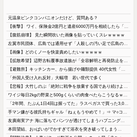
元温泉ピンクコンパニオンだけど、質問ある？
【衝撃】 ワイ、保険金2億円と遺産6000万円を相続したら「こう」なった・・・
【腹筋崩壊】 見た瞬間吹いた画像を貼っていくスレｗｗｗｗ
左翼市民団体、広島では通用せず「人殺しの汚い足で広島の土を踏むな！」→広島県民「お前らの方が汚いんじゃ！」「ワシらが広島県民じゃ」
【画像】どのくノ一を快楽責めしたいｗｗｗｗｗ
【拡散希望】辺野古転覆事故遺族が「全容解明と再発防止を求める会」設立 継続的に活動するためと説明、クラファン立ち上げも準備
【避難所】キッチンカー、から揚げや麺類提供 40代女性「最高、パン中心の生活には飽き飽きしていて、野菜不足も感じていた」→時事通信タイトル「パン...
「外国人受け入れ反対」大幅増 若い世代で多く
【悲報】大竹しのぶ「絶対に戦争を放棄する国であり続けよう」 平和への思いをつづる 広島に原爆が投下されてから81年
ワイジ毎日2kgの野菜と500gくらいの肉食べたらこうなるｗｗｗ
「2年間、たぶん1日4回は握ってた」ラスベガスで買った3,000円のキーホルダーを調べたら
手マン嫌がる彼氏持ちギャル「ねぇもうやめて！」⇒ マ○コは正直だった結果…
友廣南実アナ 海に落ちてパンツが透けてしまうハプニング！！【GIF動画あり】
本田望結、お○ぱいがでかすぎて浴衣を突き破ってしまう…