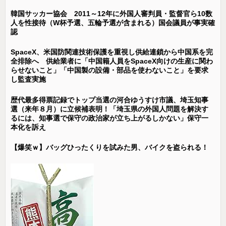
韓国サッカー協会 2011～12年に外国人審判員・監督官ら10数
人を性接待（W杯予選、五輪予選が含まれる）国会議員が事実確
認
SpaceX、米国防関連技術保護を重視し供給連鎖から中国系を完
全排除へ 供給業者に「中国籍人員をSpaceX向けの生産に関わ
らせないこと」「中国製の設備・部品を使わないこと」を要求
し監査実施
歴代最多得票記録でトップ当選の河合ゆうすけ市議、埼玉知事
選（来年８月）に立候補表明！「埼玉県の外国人問題を解決す
るには、知事選で保守の政治家が立ち上がるしかない」保守一
本化を訴え
【爆笑ｗ】バッグひったくりを試みた男、バイクを盗られる！