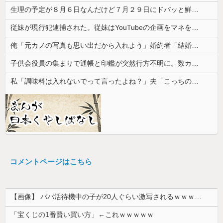
生理の予定が８月６日なんだけど７月２９日にドバッと鮮血でたから生理かな？って思ったのよね
従妹が現行犯逮捕された。従妹はYouTubeの企画をマネをして「別れさせごっこ」をしており...
俺「元カノの写真も思い出だから入れよう」婚約者「結婚やめる！」→結婚式で使うアルバム選びで大失敗して...
子供会役員の集まりで通帳と印鑑が突然行方不明に。数カ月後、誰も予想しなかった事態が…
私「調味料は入れないでって言ったよね？」夫「こっちの方がおいしいから」→何度頼んでも勝手に味を変えられて…
コメントページはこちら
【画像】 パパ活待機中の子が20人ぐらい激写されるｗｗｗｗｗｗｗｗｗｗｗ
「宝くじの1番賢い買い方」←これｗｗｗｗｗ