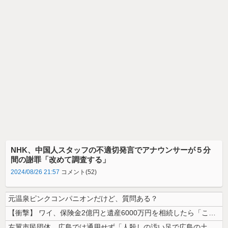
NHK、中国人スタッフの不適切発言でアナウンサーが５分
間の謝罪「改めて調査する」
2024/08/26 21:57
コメント(52)
元温泉ピンクコンパニオンだけど、質問ある？
【衝撃】 ワイ、保険金2億円と遺産6000万円を相続したら「こう」なっ...
左翼市民団体、広島では通用せず「人殺しの汚い足で広島の土を踏むな！」→...