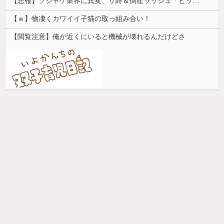
【悲報】ソシャゲ業界に異変、サ終＆倒産ラッシュ「ヒット一本で一攫千金」は過去の話に
【ｗ】物凄くカワイイ子猫の取っ組み合い！
【閲覧注意】俺が近くにいると機械が壊れるんだけどさ