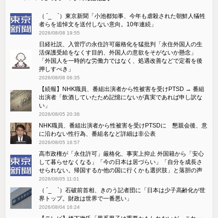
（ ´_ゝ`）東京新聞「小池都知事、今年も虐殺された朝鮮人犠牲
者らを追悼文を送付しない意向。10年連続」
2026/08/08 19:55
日経社説、入管庁の永住許可厳格化を猛批判「永住外国人の生
活保護受給をなくす目的、外国人の意欲をそがないか懸念」
「外国人を一時的な労働力ではなく、処遇改善などで定着を後
押しすべき」
2026/08/08 06:35
【続報】NHK職員、番組出演者から性被害を受けPTSD → 番組
出演者「飲酒していたため記憶にないが真実であれば申し訳な
い」
2026/08/05 20:36
NHK職員、番組出演者から性被害を受けPTSDに 懇親会後、意
に沿わない性行為、番組名など詳細は非公表
2026/08/05 16:57
高市政権が「永住許可」厳格化、事実上抑止 外国籍から「安心
して暮らせなくなる」「今の日本は居づらい」「自分を成長さ
せられない。帰国するか他の国に行くかも選択肢」と落胆の声
2026/08/05 11:01
（ ´_ゝ`）石破前首相、きのう記者団に「日本は少子高齢化が世
界トップ。財政は世界で一番悪い」
2026/08/04 16:24