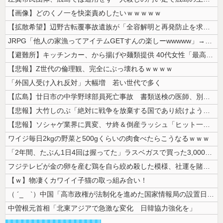
【画像】どのくノ一を快楽責めしたいｗｗｗｗｗ
【拡散希望】辺野古転覆事故遺族が「全容解明と再発防止を求める会」設立 ...
JRPG「他人の家漁ってアイテムGETすんの楽しーwwwww」→欧米で...
【避難所】キッチンカー、から揚げや麺類提供 40代女性「最高、パン中心...
【悲報】Z世代の倫理観、完全にぶっ壊れるｗｗｗｗ
「外国人受け入れ反対」大幅増 若い世代で多く
【広島】廿日市の中学野球部員死亡事故 書類送検の医師、別人のCT画像で...
【悲報】大竹しのぶ「絶対に戦争を放棄する国であり続けよう」 平和への...
【悲報】ソシャゲ業界に異変、サ終＆倒産ラッシュ「ヒット一本で一攫千金」...
ワイジ毎日2kgの野菜と500gくらいの肉食べたらこうなるｗｗｗ
「2年間、たぶん1日4回は握ってた」ラスベガスで買った3,000円のキ...
フジテレビが金の卵を産む鶏を自ら絞め殺した模様、社運を賭けたドル箱コン...
【ｗ】物凄くカワイイ子猫の取っ組み合い！
（ ´_ゝ`）中国「高市政権が法制化を進めた国家情報局の設置日が7月3...
中曽根元首相「北東アジアで急激な変化 日韓協力強化を」