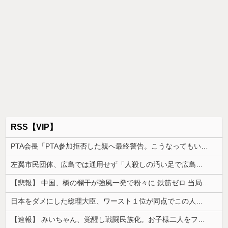
RSS【VIP】
PTA会長「PTA参加拒否した親へ最終警告。こうなってもいい？」
左翼市民団体、広島では通用せず「人殺しの汚い足で広島の土を踏むな！」→広島県民「お前らの方が汚いんじゃ！」「ワシらが広島県民じゃ」
【悲報】 中国、橋の欄干が強風一発で粉々に 鉄筋ゼロ 当局「接着剤でくっつけただけ」「正常で、品質問題はない」
日本をダメにした総理大臣、ワースト１位が同点でこの人ｗｗｗｗｗｗ
【速報】 みいちゃん、覚醒し戦闘民族化。お子様二人をフルボッコにしてしまう