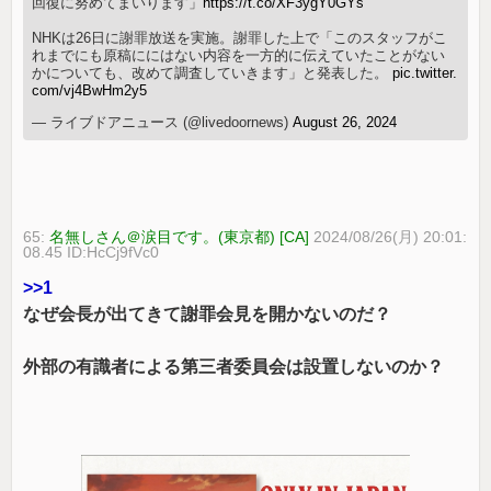
回復に努めてまいります」
https://t.co/XF3ygY0GYs
NHKは26日に謝罪放送を実施。謝罪した上で「このスタッフがこ
れまでにも原稿ににはない内容を一方的に伝えていたことがない
かについても、改めて調査していきます」と発表した。
pic.twitter.
com/vj4BwHm2y5
— ライブドアニュース (@livedoornews)
August 26, 2024
65:
名無しさん＠涙目です。(東京都) [CA]
2024/08/26(月) 20:01:
08.45 ID:HcCj9fVc0
>>1
なぜ会長が出てきて謝罪会見を開かないのだ？
外部の有識者による第三者委員会は設置しないのか？