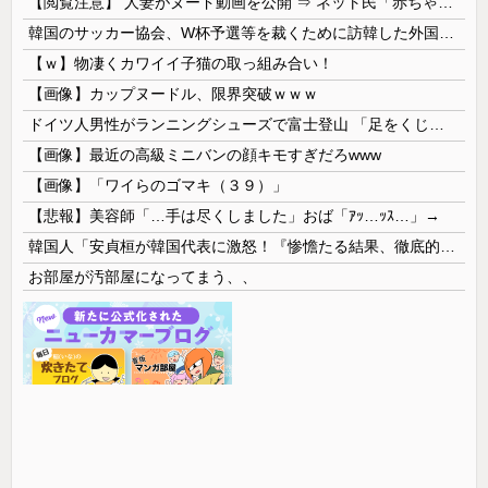
【閲覧注意】 人妻がヌード動画を公開 ⇒ ネット民「赤ちゃんに絶対に母乳を上げないで！」（衝撃動画）
韓国のサッカー協会、W杯予選等を裁くために訪韓した外国人審判を「性接待」していた……大して強くもないチームが潤沢な予算を持ってりゃそうなるわな
【ｗ】物凄くカワイイ子猫の取っ組み合い！
【画像】カップヌードル、限界突破ｗｗｗ
ドイツ人男性がランニングシューズで富士登山 「足をくじいて動けない」
【画像】最近の高級ミニバンの顔キモすぎだろwww
【画像】「ワイらのゴマキ（３９）」
【悲報】美容師「…手は尽くしました」おば「ｱｯ…ｯｽ…」→
韓国人「安貞桓が韓国代表に激怒！『惨憺たる結果、徹底的な刷新が必要だ』と監督や協会を痛烈批判」
お部屋が汚部屋になってまう、、