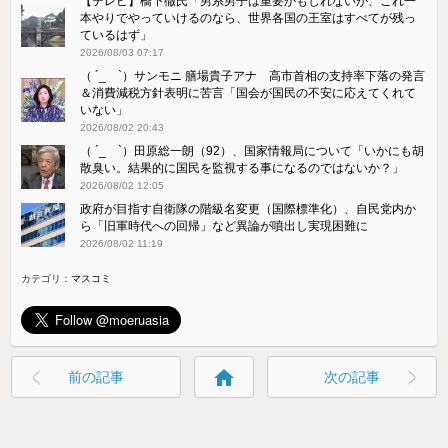
【テレビ】橋下徹氏「男系男子は重要かもしれないが、これ一
本やりでやっていけるのなら、世界各国の王室はすべてが残っ
ているはず」
2026/08/03 07:17
（ ´_ゝ`）サンモニ 膳場貴子アナ 高市首相の支持率下落の発言
＆消費減税方針表明に苦言「国会が国民の不安に応えてくれて
いない」
2026/08/02 20:43
（ ´_ゝ`）田原総一朗（92）、国家情報局について「いかにも胡
散臭い。結果的に国民を監視する事になるのではないか？」
2026/08/02 12:05
政府が目指す自衛隊の階級名変更（国際標準化）、自民党内か
ら「旧軍時代への回帰」など異論が噴出し実現困難に
2026/08/02 11:19
カテゴリ：
マスコミ
home
前の記事
次の記事