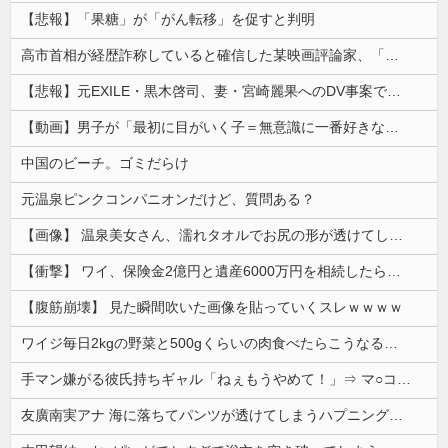
【悲報】「果糖」が「がん転移」を促すと判明
高市首相が経歴詐称していると確信した某映画評論家、「上級公務員試験に合格とは書いてないんですが…」とツッコミを受けまくり……
【悲報】元EXILE・黒木啓司、妻・宮崎麗果へのDV事案で逮捕されていた！宮崎は全身打撲、頭部裂傷及び打撲、頸部損傷・・・
【動画】男子が「最初に目がいく子＝無意識に一番好きな子」という恋愛心理テストｗｗｗｗｗｗｗｗｗｗｗｗｗｗｗ 【Pickup07093031】
中国のビーチ。ゴミだらけ
元温泉ピンクコンパニオンだけど、質問ある？
【画像】 温泉美女さん、濡れタオルでお尻の形が透けてしまう
【衝撃】 ワイ、保険金2億円と遺産6000万円を相続したら「こう」なった・・・
【腹筋崩壊】 見た瞬間吹いた画像を貼っていくスレｗｗｗｗ
ワイジ毎日2kgの野菜と500gくらいの肉食べたらこうなるｗｗｗ
手マン嫌がる彼氏持ちギャル「ねぇもうやめて！」⇒ マ○コは正直だった結果…
友廣南実アナ 海に落ちてパンツが透けてしまうハプニング！！【GIF動画あり】