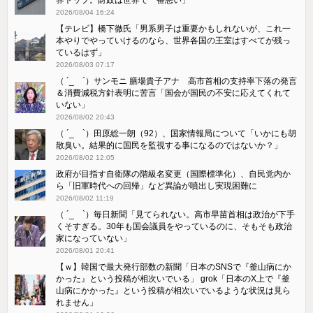
2026/08/04 16:24
【テレビ】橋下徹氏「男系男子は重要かもしれないが、これ一
本やりでやっていけるのなら、世界各国の王室はすべてが残っ
ているはず」
2026/08/03 07:17
（ ´_ゝ`）サンモニ 膳場貴子アナ 高市首相の支持率下落の発言
＆消費減税方針表明に苦言「国会が国民の不安に応えてくれて
いない」
2026/08/02 20:43
（ ´_ゝ`）田原総一朗（92）、国家情報局について「いかにも胡
散臭い。結果的に国民を監視する事になるのではないか？」
2026/08/02 12:05
政府が目指す自衛隊の階級名変更（国際標準化）、自民党内か
ら「旧軍時代への回帰」など異論が噴出し実現困難に
2026/08/02 11:19
（ ´_ゝ`）毎日新聞「見てられない。高市早苗首相は政治が下手
くそすぎる。30年も国会議員をやっているのに、そもそも政治
家になっていない」
2026/08/01 20:41
【ｗ】韓国で最大発行部数の新聞「日本のSNSで『釜山病にか
かった』という投稿が相次いでいる」 grok「日本のX上で『釜
山病にかかった』という投稿が相次いでいるような状況は見ら
れません」