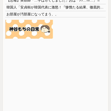
【悲報】美容師「…手は尽くしました」おば「ｱｯ…ｯｽ…」→
韓国人「安貞桓が韓国代表に激怒！『惨憺たる結果、徹底的な刷新が必要だ』と監督や協会を痛烈批判」
お部屋が汚部屋になってまう、、