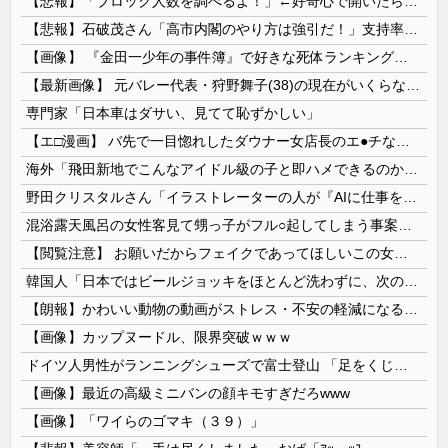
【悲報】「ブロック人数を調べるよ！」←好奇心で開いたら終わるサイトだった【HotTweets】
【悲報】石破茂さん「高市内閣のやり方は強引だ！」支持率下落の理由を指摘 → ﾈｯﾄ「お前が言うな」「鳥取県だけ減税無しで！」 ｗｗｗｗｗｗｗｗｗ...
【画像】 『金田一少年の事件簿』で好きな死体ランキング１位がこちら！
【最新画像】 元バレー代表・狩野舞子(38)の現在がいくらなんでも即ハボすぎる！
専門家「日本車はダサい、見てて恥ずかしい」
【エ□漫画】 バ先で一目惚れしたダウナー女店長のエ●チなサービスで給料0円…！弱点チクビ責めでイカせまくってわからせる…！
海外「飛田新地でこんなアイドル級の子と即ハメできるのかよ」⇒ 晒された無修正動画がコチラ
野田クリスタルさん「イラストレーターの人が『AIに仕事を奪われる』って言ってるけど、あなた達は"仕事を奪う側"じゃない？」
混浴露天風呂の女性客見て甥っ子がフル○起してしまう事案が発生 part4
【閲覧注意】 お願いだからフェイクであってほしいこの女児の動画、本物だった…
韓国人「日本ではビールジョッキをほとんど洗わずに、次の客に出すんだ！ これが証拠の映像だ!!」……あー、なるほどですねー。韓国には「アレ」がないんだ？
【朗報】かわいい動物の動画がストレス・不安の軽減になる可能性。英大学の研究で実証
【画像】カップヌードル、限界突破ｗｗｗ
ドイツ人男性がランニングシューズで富士登山 「足をくじいて動けない」
【画像】最近の高級ミニバンの顔キモすぎだろwww
【画像】「ワイらのゴマキ（３９）」