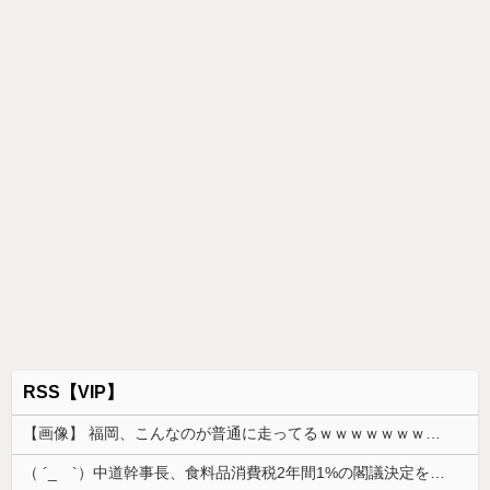
RSS【VIP】
【画像】 福岡、こんなのが普通に走ってるｗｗｗｗｗｗｗｗｗｗｗｗｗｗｗｗｗｗｗｗｗｗｗｗｗｗｗｗｗｗｗｗｗｗｗｗｗｗｗｗ
（ ´_ゝ`）中道幹事長、食料品消費税2年間1%の閣議決定を批判 → 記者「中道改革連合は食料品消費税ゼロを公約に掲げていたが？」→ 階猛氏「