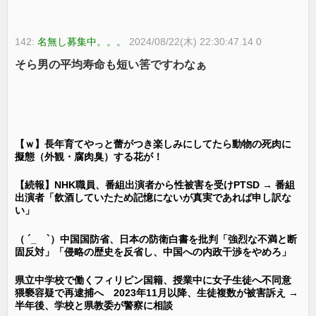
142:
名無し募集中。。。
2024/08/22(木) 22:30:47.14 0
そら男の平均寿命も短い筈ですわなぁ
【ｗ】長年育てやっと蕾がつき楽しみにしてたら動物の死肉に
擬態（外観・腐肉臭）する花が！
【続報】NHK職員、番組出演者から性被害を受けPTSD → 番組
出演者「飲酒していたため記憶にないが真実であれば申し訳な
い」
（ ´_ゝ`）中国国防省、日本の防衛白書を批判「強烈な不満と断
固反対」「侵略の歴史を反省し、中国への内政干渉をやめろ」
県立中学校で働くフィリピン国籍、授業中に女子生徒へ不同意
猥褻容疑で再逮捕へ 2023年11月以降、生徒複数が被害訴え →
半年後、学校と県教委が警察に相談