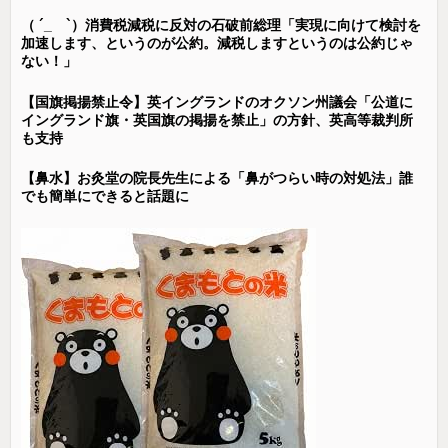
（ ´_ゝ`）消費税減税に反対の石破前総理「実現に向けて検討を
加速します、というのが公約。減税しますというのは公約じゃ
ない！」
【国旗掲揚禁止令】英イングランドのオクソン州議会「公道に
イングランド旗・英国旗の掲揚を禁止」の方針、英高等裁判所
も支持
【鼻水】お灸堂の院長先生による「鼻がつらい時の対処法」誰
でも簡単にできると話題に