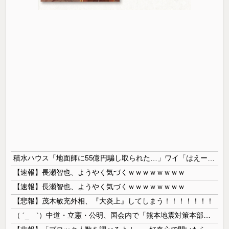
積水ハウス「地面師に55億円騙し取られた…」ワイ「はえーかわいそう…会社滅茶苦茶やろなぁ」→
【速報】長瀬智也、ようやく気づくｗｗｗｗｗｗｗｗ
【速報】長瀬智也、ようやく気づくｗｗｗｗｗｗｗｗ
【悲報】茂木敏充外相、『大炎上』してしまう！！！！！！！
（ ´_ゝ`）中道・立憲・公明、国会内で「熊本地震対策本部会議」各省庁からヒアリング・現地から意見聴取「パーティション、人手、宿泊施設の不足や、...