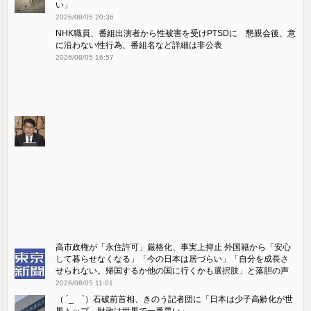
い」
2026/08/05 20:36
NHK職員、番組出演者から性被害を受けPTSDに 懇親会後、意
に沿わない性行為、番組名など詳細は非公表
2026/08/05 16:57
高市政権が「永住許可」厳格化、事実上抑止 外国籍から「安心
して暮らせなくなる」「今の日本は居づらい」「自分を成長さ
せられない。帰国するか他の国に行くかも選択肢」と落胆の声
2026/08/05 11:01
（ ´_ゝ`）石破前首相、きのう記者団に「日本は少子高齢化が世
界トップ。財政は世界で一番悪い」