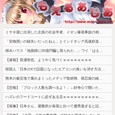
ミヤネ屋に出演した左派の社会学者、イオン爆発事故の例のテナントに理解を示して……
「安物買いの銭失いだったねぇ」とインドネシア高速鉄道の最終処分に日本側騒然、国家予算は使わないというと何が財源なんだ？
積水ハウス「地面師に55億円騙し取られた…」ワイ「はえーかわいそう…会社滅茶苦茶やろなぁ」→
【速報】長瀬智也、ようやく気づくｗｗｗｗｗｗｗｗ
韓国人「日本のXで話題になったエアコンの臭いを消す方法をご覧ください」→「これマジ？」
熊本の被災地で暴れまくったメディア取材陣、堪忍袋の緒が切れた地元住民が苦情を寄せまくった結果……
【悲報】「ブロック人数を調べるよ！」←好奇心で開いたら終わるサイトだった【HotTweets】
ハズレのフードコートに必ずある店ｗｗｗｗｗｗｗｗｗｗｗｗ
【画像】日本さん、避難所が各国と比べて優秀過ぎると話題に