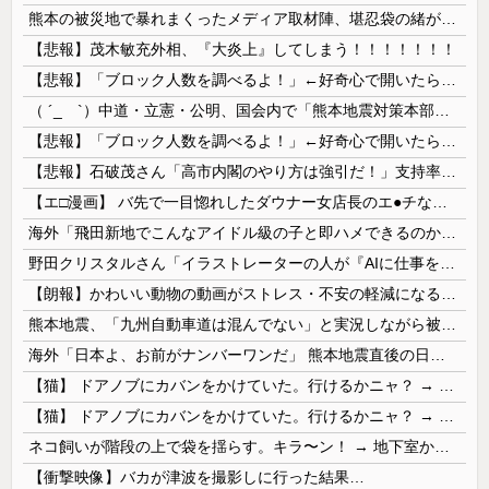
熊本の被災地で暴れまくったメディア取材陣、堪忍袋の緒が切れた地元住民が苦情を寄せまくった結果……
【悲報】茂木敏充外相、『大炎上』してしまう！！！！！！！
【悲報】「ブロック人数を調べるよ！」←好奇心で開いたら終わるサイトだった【HotTweets】
（ ´_ゝ`）中道・立憲・公明、国会内で「熊本地震対策本部会議」各省庁からヒアリング・現地から意見聴取「パーティション、人手、宿泊施設の不足や、...
【悲報】「ブロック人数を調べるよ！」←好奇心で開いたら終わるサイトだった【HotTweets】
【悲報】石破茂さん「高市内閣のやり方は強引だ！」支持率下落の理由を指摘 → ﾈｯﾄ「お前が言うな」「鳥取県だけ減税無しで！」 ｗｗｗｗｗｗｗｗｗ...
【エ□漫画】 バ先で一目惚れしたダウナー女店長のエ●チなサービスで給料0円…！弱点チクビ責めでイカせまくってわからせる…！
海外「飛田新地でこんなアイドル級の子と即ハメできるのかよ」⇒ 晒された無修正動画がコチラ
野田クリスタルさん「イラストレーターの人が『AIに仕事を奪われる』って言ってるけど、あなた達は"仕事を奪う側"じゃない？」
【朗報】かわいい動物の動画がストレス・不安の軽減になる可能性。英大学の研究で実証
熊本地震、「九州自動車道は混んでない」と実況しながら被災地へ向かう有名アナなどに批判殺到 全国紙記者「最新の状況をいち早く伝えることは報道機関としての責務」「情報を取り上げることには大きな意義がある」
海外「日本よ、お前がナンバーワンだ」 熊本地震直後の日本の対応のスピードに世界が衝撃
【猫】 ドアノブにカバンをかけていた。行けるかニャ？ → 猫はこうなります…
【猫】 ドアノブにカバンをかけていた。行けるかニャ？ → 猫はこうなります…
ネコ飼いが階段の上で袋を揺らす。キラ〜ン！ → 地下室からヤツが現れる…
【衝撃映像】バカが津波を撮影しに行った結果…