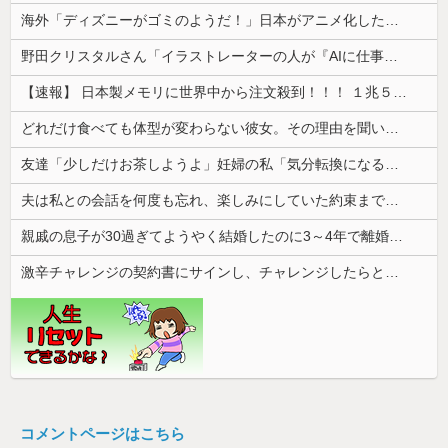
海外「ディズニーがゴミのようだ！」日本がアニメ化した米人気SF作品に絶賛の声が殺到中
野田クリスタルさん「イラストレーターの人が『AIに仕事を奪われる』って言ってるけど、あなた達は"仕事を奪う側"じゃない？」
【速報】 日本製メモリに世界中から注文殺到！！！ １兆５０００億円で工場増築へ
どれだけ食べても体型が変わらない彼女。その理由を聞いたら、思いもしなかった方法で維持していて…
友達「少しだけお茶しようよ」妊婦の私「気分転換になるなら…」→帰宅してから思わぬ異変が起きて…
夫は私との会話を何度も忘れ、楽しみにしていた約束まで覚えていなかった。その積み重ねが限界を迎えて…
親戚の息子が30過ぎてようやく結婚したのに3～4年で離婚。相手の女性の言い分がモラハラだったらしい
激辛チャレンジの契約書にサインし、チャレンジしたらとんでもない事態になった。救急車運ばれ胃の洗浄や入院2日で10万超えて...
コメントページはこちら