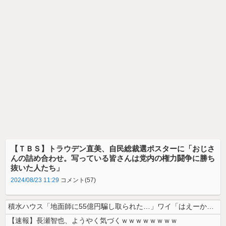
【ＴＢＳ】トラウデン直美、自民総裁選ポスターに「おじさ
んの詰め合わせ。写っている皆さんは党内の権力闘争に勝ち
抜いた人たち」
2024/08/23 11:29
コメント(57)
積水ハウス「地面師に55億円騙し取られた…」ワイ「はえーかわいそう…会...
【速報】長瀬智也、ようやく気づくｗｗｗｗｗｗｗｗ