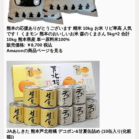
熊本の応援ありがとうございます 精米 10kg お米 リピ率高 人気
です！ くまモン 熊本のおいしいお米 森のくまさん 5kg×2 合計
10kg 熊本県産 単一原料米100%
販売価格: ￥8,700 税込
Amazonの商品ページを見る
JAあしきた 熊本芦北柑橘 デコポン&甘夏缶詰め (10缶入り(化粧
箱))