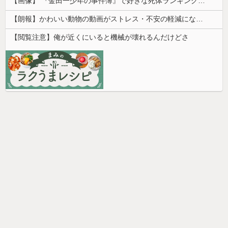
【画像】 『金田一少年の事件簿』で好きな死体ランキング１位がこちら！
【朗報】かわいい動物の動画がストレス・不安の軽減になる可能性。英大学の研究で実証
【閲覧注意】俺が近くにいると機械が壊れるんだけどさ