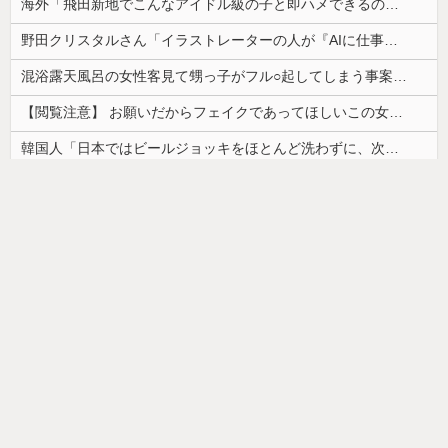
海外「飛田新地でこんなアイドル級の子と即ハメできるのかよ」⇒ 晒された無修正動画がコチラ
野田クリスタルさん「イラストレーターの人が『AIに仕事を奪われる』って言ってるけど、あなた達は"仕事を奪う側"じゃない？」
混浴露天風呂の女性客見て甥っ子がフル○起してしまう事案が発生 part4
【閲覧注意】 お願いだからフェイクであってほしいこの女児の動画、本物だった…
韓国人「日本ではビールジョッキをほとんど洗わずに、次の客に出すんだ！ これが証拠の映像だ!!」……あー、なるほどですねー。韓国には「アレ」がないんだ？
【朗報】かわいい動物の動画がストレス・不安の軽減になる可能性。英大学の研究で実証
【画像】カップヌードル、限界突破ｗｗｗ
ドイツ人男性がランニングシューズで富士登山 「足をくじいて動けない」
【画像】最近の高級ミニバンの顔キモすぎだろwww
【画像】「ワイらのゴマキ（３９）」
【悲報】美容師「…手は尽くしました」おば「ｱｯ…ｯｽ…」→
韓国人「安貞桓が韓国代表に激怒！『惨憺たる結果、徹底的な刷新が必要だ』と監督や協会を痛烈批判」
お部屋が汚部屋になってまう、、