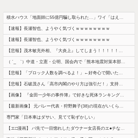
積水ハウス「地面師に55億円騙し取られた…」ワイ「はえーかわいそう…会社滅茶苦茶やろなぁ」→
【速報】長瀬智也、ようやく気づくｗｗｗｗｗｗｗｗ
【速報】長瀬智也、ようやく気づくｗｗｗｗｗｗｗｗ
【悲報】茂木敏充外相、『大炎上』してしまう！！！！！！！
（ ´_ゝ`）中道・立憲・公明、国会内で「熊本地震対策本部会議」各省庁からヒアリング・現地から意見聴取「パーティション、人手、宿泊施設の不足や、...
【悲報】「ブロック人数を調べるよ！」←好奇心で開いたら終わるサイトだった【HotTweets】
【悲報】石破茂さん「高市内閣のやり方は強引だ！」支持率下落の理由を指摘 → ﾈｯﾄ「お前が言うな」「鳥取県だけ減税無しで！」 ｗｗｗｗｗｗｗｗｗ...
【画像】 『金田一少年の事件簿』で好きな死体ランキング１位がこちら！
【最新画像】 元バレー代表・狩野舞子(38)の現在がいくらなんでも即ハボすぎる！
専門家「日本車はダサい、見てて恥ずかしい」
【エ□漫画】 バ先で一目惚れしたダウナー女店長のエ●チなサービスで給料0円…！弱点チクビ責めでイカせまくってわからせる…！