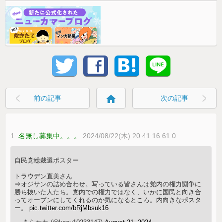
home
前の記事
次の記事
1:
名無し募集中。。。
2024/08/22(木) 20:41:16.61 0
自民党総裁選ポスター
トラウデン直美さん
⇒オジサンの詰め合わせ。写っている皆さんは党内の権力闘争に
勝ち抜いた人たち。党内での権力ではなく、いかに国民と向き合
ってオープンにしてくれるのか気になるところ。内向きなポスタ
ー。
pic.twitter.com/bRjMbsuk16