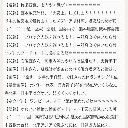
【速報】長瀬智也、ようやく気づくｗｗｗｗｗｗｗｗ
【悲報】茂木敏充外相、『大炎上』してしまう！！！！！！！
熊本の被災地で暴れまくったメディア取材陣、堪忍袋の緒が切れた地元住民が...
（ ´_ゝ`）中道・立憲・公明、国会内で「熊本地震対策本部会議」各省庁...
【悲報】「ブロック人数を調べるよ！」←好奇心で開いたら終わるサイトだっ...
【悲報】「ブロック人数を調べるよ！」←好奇心で開いたら終わるサイトだっ...
ハズレのフードコートに必ずある店ｗｗｗｗｗｗｗｗｗｗｗｗ
【悲報】石破茂さん「高市内閣のやり方は強引だ！」支持率下落の理由を指摘...
【画像】日本さん、避難所が各国と比べて優秀過ぎると話題に
【画像】 『金田一少年の事件簿』で好きな死体ランキング１位がこちら！
【最新画像】 元バレー代表・狩野舞子(38)の現在がいくらなんでも即ハ...
専門家「日本車はダサい、見てて恥ずかしい」
【ネタバレ】 ワンピース、ルフィ絶体絶命の超展開ｗｗｗｗｗｗｗｗｗｗｗ...
【朗報】かわいい動物の動画がストレス・不安の軽減になる可能性。英大学の...
（ ´_ゝ`）中国「高市政権が法制化を進めた国家情報局の設置日が7月3...
中曽根元首相「北東アジアで急激な変化 日韓協力強化を」