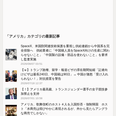
「アメリカ」カテゴリの最新記事
SpaceX、米国防関連技術保護を重視し供給連鎖から中国系を完
全排除へ 供給業者に「中国籍人員をSpaceX向けの生産に関わ
らせないこと」「中国製の設備・部品を使わないこと」を要求
し監査実施
2026/08/07 03:51
【ｗ】トランプ政権、留学・報道ビザの滞在期間短縮「記者向
けビザは最長240日、中国籍は90日」→ 中国が激怒「受け​入れ
られない！」対抗措置を警告
2026/07/18 12:37
【！】アメリカ最高裁、トランスジェンダー選手の女子競技参
加禁止を支持
2026/07/01 10:58
アメリカ、歌舞伎町のホスト４人を入国拒否・強制帰国 ホス
ト「水商売は煌びやかに表現されるが、外から見たらアングラ
な商売でしかない」