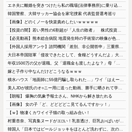
エネ夫に離婚を突きつけたら私の職場(法律事務所)に乗り込んできた 堂々と「離婚の法律相談です。母の薦めでこちらに参りました」と言っているが、...
韓国警察、大韓サッカー協会を家宅捜索 代表監督選考巡り
【画像】どのくノ一を快楽責めしたいｗｗｗｗｗ
【投資の闇】若い男性の6割超が「人生の敗者」 株式投資が自信喪失の原因に
【必見動画】熊本総合病院 地震発生時の手術室の映像が色んな意味で衝撃的だと話題に
【外国人採用アンケ】諮問機関「差別、非公開答申」三重県「差別に当たらず、公表する方針を決定した」
大日本帝国陸軍「侵攻できたとして、食糧どうすんだよ」大本営「現地調達」陸軍「え？」
年収1500万の父が退職。父「退職金も渡したよな？」母「貯金なんてないよー」父「全部なくなったの！？」→予想外の返事に家族騒然となり…
嫁と子作り中なんだけどこうなるｗｗｗ
積水ハウス「地面師に55億円騙し取られた…」ワイ「はえーかわいそう…会社滅茶苦茶やろなぁ」
美人JDが彼氏のオ○ニー用に送った動画、勝手に晒されて学校中の”共有オカズ” にされる
【朗報】 爆胸の気象予報士さん、NHKから解き放たれる
【画像】 女の子「ど、どどどどこ見てるんですかッ！」
【ｗ】物凄くカワイイ子猫の取っ組み合い！
村重杏奈、写真集ヌードがエ□い！乳首透け、巨乳お○ぱいが最高過ぎる！
韓国人「日本ではビールジョッキをほとんど洗わずに、次の客に出すんだ！ これが証拠の映像だ!!」……あー、なるほどですねー。韓国には「アレ」がないんだ？