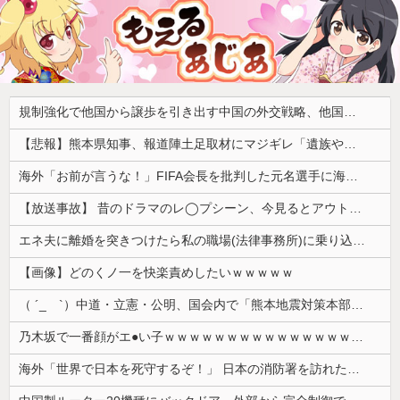
規制強化で他国から譲歩を引き出す中国の外交戦略、他国がサプライチェーン変更で対抗した結果……
【悲報】熊本県知事、報道陣土足取材にマジギレ「遺族や被災者から強い不満でてる！」 → 記者「例えば？」 → 知事、怒り通り越して呆れてしまう ………
海外「お前が言うな！」FIFA会長を批判した元名選手に海外から猛反発！（海外の反応）
【放送事故】 昔のドラマのレ◯プシーン、今見るとアウトすぎる・・・
エネ夫に離婚を突きつけたら私の職場(法律事務所)に乗り込んできた 堂々と「離婚の法律相談です。母の薦めでこちらに参りました」と言っているが、...
【画像】どのくノ一を快楽責めしたいｗｗｗｗｗ
（ ´_ゝ`）中道・立憲・公明、国会内で「熊本地震対策本部会議」各省庁からヒアリング・現地から意見聴取「パーティション、人手、宿泊施設の不足や、...
乃木坂で一番顔がエ●い子ｗｗｗｗｗｗｗｗｗｗｗｗｗｗｗｗｗｗｗ
海外「世界で日本を死守するぞ！」 日本の消防署を訪れたちびっ子集団が世界をメロメロに