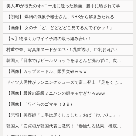
美人JDが彼氏のオ○ニー用に送った動画、勝手に晒されて学校中の”共有オカズ” にされる
【朗報】 爆胸の気象予報士さん、NHKから解き放たれる
【画像】 女の子「ど、どどどどこ見てるんですかッ！」
【ｗ】物凄くカワイイ子猫の取っ組み合い！
村重杏奈、写真集ヌードがエ□い！乳首透け、巨乳お○ぱいが最高過ぎる！
韓国人「日本ではビールジョッキをほとんど洗わずに、次の客に出すんだ！ これが証拠の映像だ!!」……あー、なるほどですねー。韓国には「アレ」がないんだ？
【画像】カップヌードル、限界突破ｗｗｗ
ドイツ人男性がランニングシューズで富士登山 「足をくじいて動けない」
【画像】最近の高級ミニバンの顔キモすぎだろwww
【画像】「ワイらのゴマキ（３９）」
【悲報】美容師「…手は尽くしました」おば「ｱｯ…ｯｽ…」→
韓国人「安貞桓が韓国代表に激怒！『惨憺たる結果、徹底的な刷新が必要だ』と監督や協会を痛烈批判」