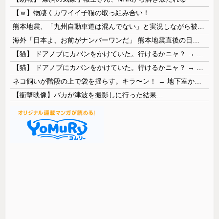
【ｗ】物凄くカワイイ子猫の取っ組み合い！
熊本地震、「九州自動車道は混んでない」と実況しながら被災地へ向かう有名アナなどに批判殺到 全国紙記者「最新の状況をいち早く伝えることは報道機関としての責務」「情報を取り上げることには大きな意義がある」
海外「日本よ、お前がナンバーワンだ」 熊本地震直後の日本の対応のスピードに世界が衝撃
【猫】 ドアノブにカバンをかけていた。行けるかニャ？ → 猫はこうなります…
【猫】 ドアノブにカバンをかけていた。行けるかニャ？ → 猫はこうなります…
ネコ飼いが階段の上で袋を揺らす。キラ〜ン！ → 地下室からヤツが現れる…
【衝撃映像】バカが津波を撮影しに行った結果…