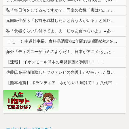
私「毎日何をしてるんですか？」同室の女性「実はね…」→カーテン越しに聞こえていた声の正体が意外すぎて…
元同級生から「お前を取材したいと言う人がいる」と連絡があった。指定されたファミレスへ向かうと予想外の人物が待っていて…
私「食器くらい片付けてよ」夫「じゃあ食べないよ」→あまりにも子どもじみた言い分に、私が取った行動は…
（ ´_ゝ`）中道幹事長、食料品消費税2年間1%の閣議決定を批判 → 記者「中道改革連合は食料品消費税ゼロを公約に掲げていたが？」→ 階猛氏「
海外「ディズニーがゴミのようだ！」日本がアニメ化した米人気SF作品に絶賛の声が殺到中
【速報】 イオンモール熊本の爆発原因が判明！！！！
佐藤氏を事情聴取したフジテレビの弁護士がやらかした疑惑が浮上、「これが事実なら全部が怪しすぎるぞ」と前科に衝撃を受ける人が続出
【熊本地震】 ボランティア「水がない！届けて！」八代市市長「自分で取りに行って」