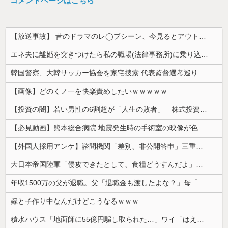
コメントページはこちら
【放送事故】 昔のドラマのレ◯プシーン、今見るとアウトすぎる・・・
エネ夫に離婚を突きつけたら私の職場(法律事務所)に乗り込んできた 堂々と「離婚の法律相談です。母の薦めでこちらに参りました」と言っているが、...
韓国警察、大韓サッカー協会を家宅捜索 代表監督選考巡り
【画像】どのくノ一を快楽責めしたいｗｗｗｗｗ
【投資の闇】若い男性の6割超が「人生の敗者」 株式投資が自信喪失の原因に
【必見動画】熊本総合病院 地震発生時の手術室の映像が色んな意味で衝撃的だと話題に
【外国人採用アンケ】諮問機関「差別、非公開答申」三重県「差別に当たらず、公表する方針を決定した」
大日本帝国陸軍「侵攻できたとして、食糧どうすんだよ」大本営「現地調達」陸軍「え？」
年収1500万の父が退職。父「退職金も渡したよな？」母「貯金なんてないよー」父「全部なくなったの！？」→予想外の返事に家族騒然となり…
嫁と子作り中なんだけどこうなるｗｗｗ
積水ハウス「地面師に55億円騙し取られた…」ワイ「はえーかわいそう…会社滅茶苦茶やろなぁ」