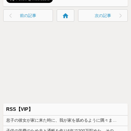
home
前の記事
次の記事
RSS【VIP】
息子の彼女が家に来た時に、我が家を舐めるように隅々まで見た。その次の瞬間、女がとんでもない一言
子供の学費のため夫と通帳を作り6年で200万貯めた。その会話を夫はコロっと忘れ、ある日積立通帳を発見した