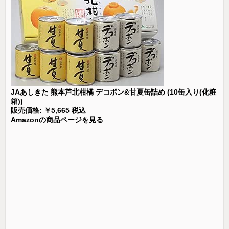
JAあしきた 熊本芦北柑橘 デコポン&甘夏缶詰め (10缶入り(化粧
箱))
販売価格: ￥5,665 税込
Amazonの商品ページを見る