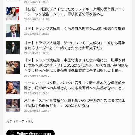
2026/06/24 19:22
【続報】中国のスパイだったカリフォルニア州の元市長アイリ
ーン・ワン被告（５８）、罪状認否で罪を認める
2026/06/01 11:29
【ｗ】トランプ大統領、くら寿司米国株を1.6億〜8億円で取得
2026/05/19 18:17
【ｗ】トランプ大統領、訪中について「大成功」「皆から尊敬
されるリーダーとご一緒できたのは大変光栄だ」
2026/05/17 10:33
【ｗ】トランプ大統領、中国で出された食べ物には一切手を付
けず杯を運ぶスタッフもUSSSに交代させ、米代表団が中国側か
ら受け取った物は大統領専用機搭乗前に全て回収しゴミ箱へ
2026/05/17 02:17
イーロン・マスク氏、パヨクに言及「左派の根本的な道徳的欠
陥は、犯罪者への共感はあっても被害者への共感がないこと」
2026/05/16 13:34
米記者「スパイも脅威だが最も怖いのは中国のためにタダで工
作活動する白痴ども」← 5chにもいるね
2026/05/14 12:47
カテゴリ：
アメリカ