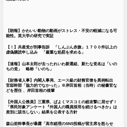
【朗報】かわいい動物の動画がストレス・不安の軽減になる可
能性。英大学の研究で実証
【！】共産党が刑事告訴 「しんぶん赤旗」１７００件以上の
虚偽購読申し込み 「厳重な処罰を求める」
【速報】山本太郎が去ったれいわ新選組、新たな党名は「いの
ちの党」 略称「いのち」
【財務省人事】内閣人事局、エース級の財務官僚を異例転出
官邸幹部「協力的でなかった」※岸田首相（当時）の秘書官な
どを歴任 、岸田首相の後輩
【外国人公務員】三重県、ぱよくマスコミの総攻撃に屈せず！
「県民対象アンケート『外国人の職員採用を続けるべきか』は
差別に該当しない」結果を公表する方針
森山前幹事長が暴露「高市総理のSNS投稿が習主席を怒らせ