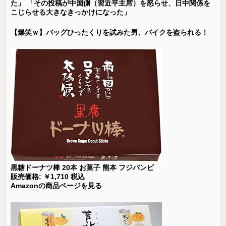
た」 「その投稿が中国側（習近平主席）を怒らせ、日中関係を
こじらせる大きなきっかけになった」
【爆笑ｗ】バッグひったくりを試みた男、バイクを盗られる！
黒糖ドーナツ棒 20本 お菓子 熊本 フジバンビ
販売価格: ￥1,710 税込
Amazonの商品ページを見る