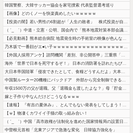
韓国警察、大韓サッカー協会を家宅捜索 代表監督選考巡り
【画像】どのくノ一を快楽責めしたいｗｗｗｗｗ
【投資の闇】若い男性の6割超が「人生の敗者」 株式投資が自信喪失の原因...
（ ´_ゝ`）中道・立憲・公明、国会内で「熊本地震対策本部会議」各省庁...
【必見動画】熊本総合病院 地震発生時の手術室の映像が色んな意味で衝撃的...
乃木坂で一番顔がエ●い子ｗｗｗｗｗｗｗｗｗｗｗｗｗｗｗｗｗｗｗ
【外国人採用アンケ】諮問機関「差別、非公開答申」三重県「差別に当たらず...
海外「世界で日本を死守するぞ！」 日本の消防署を訪れたちびっ子集団が世...
大日本帝国陸軍「侵攻できたとして、食糧どうすんだよ」大本営「現地調達」...
中国製ルーター20機種にバックドア 外部から完全制御できる機能が仕込ま...
年収1500万の父が退職。父「退職金も渡したよな？」母「貯金なんてない...
嫁と子作り中なんだけどこうなるｗｗｗ
【速報】 『有吉の夏休み』、とんでもない発表をしてしまう！！！！！
【ｗ】物凄くカワイイ子猫の取っ組み合い！
（ ´_ゝ`）中国「高市政権が法制化を進めた国家情報局の設置日が7月3...
中曽根元首相「北東アジアで急激な変化 日韓協力強化を」