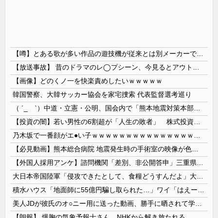
【噂】とある歌が多い作品の遊技機が従来とは別メーカーで開発中！？
【放送事故】 昔のドラマのレ◯プシーン、今見るとアウトすぎる・・・
【画像】どのくノ一を快楽責めしたいｗｗｗｗｗ
韓国警察、大韓サッカー協会を家宅捜索 代表監督選考巡り
（ ´_ゝ`）中道・立憲・公明、国会内で「熊本地震対策本部会議」各省庁からヒアリング・現地から意見聴取「パーティション、人手、宿泊施設の不足や、...
【投資の闇】若い男性の6割超が「人生の敗者」 株式投資が自信喪失の原因に
乃木坂で一番顔がエ●い子ｗｗｗｗｗｗｗｗｗｗｗｗｗｗｗｗｗｗｗ
【必見動画】熊本総合病院 地震発生時の手術室の映像が色んな意味で衝撃的だと話題に
【外国人採用アンケ】諮問機関「差別、非公開答申」三重県「差別に当たらず、公表する方針を決定した」
大日本帝国陸軍「侵攻できたとして、食糧どうすんだよ」大本営「現地調達」陸軍「え？」
積水ハウス「地面師に55億円騙し取られた…」ワイ「はえーかわいそう…会社滅茶苦茶やろなぁ」
美人JDが彼氏のオ○ニー用に送った動画、勝手に晒されて学校中の”共有オカズ” にされる
【朗報】 爆胸の気象予報士さん、NHKから解き放たれる