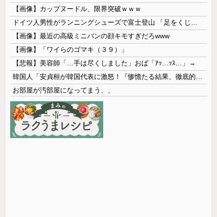
【画像】カップヌードル、限界突破ｗｗｗ
ドイツ人男性がランニングシューズで富士登山 「足をくじいて動けない」
【画像】最近の高級ミニバンの顔キモすぎだろwww
【画像】「ワイらのゴマキ（３９）」
【悲報】美容師「…手は尽くしました」おば「ｱｯ…ｯｽ…」→
韓国人「安貞桓が韓国代表に激怒！『惨憺たる結果、徹底的な刷新が必要だ』と監督や協会を痛烈批判」
お部屋が汚部屋になってまう、、