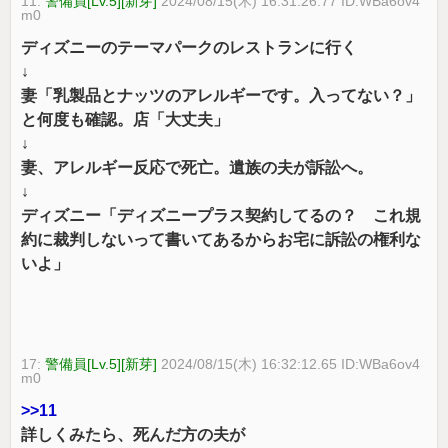
11:
警備員[Lv.5][新芽]
2024/08/15(木) 16:31:26.77 ID:WBa6ov4
m0
ディズニーのテーマパークのレストランに行く
↓
妻「乳製品とナッツのアレルギーです。入ってない？」
と何度も確認。店「大丈夫」
↓
妻、アレルギー反応で死亡。遺族の夫が訴訟へ。
↓
ディズニー「ディズニープラス契約してるの？ これ規
約に裁判しないって書いてあるからお宅に訴訟の権利な
いよ」
17:
警備員[Lv.5][新芽]
2024/08/15(木) 16:32:12.65 ID:WBa6ov4
m0
>>11
詳しくみたら、死んだ方の夫が