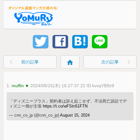
home
前の記事
次の記事
1:
muffin ★
2024/08/15(木) 16:27:37.22 ID:kvvqYB9z9
「ディズニープラス」契約者は訴え起こせず、不法死亡訴訟でデ
ィズニー側が主張
https://t.co/wFStn51FTN
— cnn_co_jp (@cnn_co_jp)
August 15, 2024