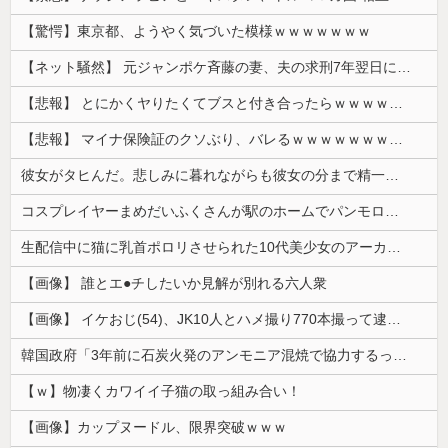
【驚愕】東京都、ようやく気づいた模様ｗｗｗｗｗｗｗ
【ネット騒然】 元ジャンポケ斉藤の妻、夫の求刑7年翌日にインスタ更新！その内容がガチでヤバすぎる…
【悲報】 とにかくヤりたくてブスと付き合ったらｗｗｗｗｗｗｗｗｗｗｗｗｗｗｗ
【悲報】 マイナ保険証のクソぶり、バレるｗｗｗｗｗｗｗｗｗ
彼女がタヒんだ。悲しみに暮れながらも彼女の分まで精一杯生きようと誓った。だが実は生きていた！突撃するとふっくらした顔で大きなお腹を抱えて...
コスプレイヤーまめだいふくさんが駅のホームでパンモロ事故
生配信中に猫に乳首ポロリさせられた10代美少女のアーカイブ、500万再生越えｗｗｗ
【画像】 誰とエ●チしたいか見解が別れる六人衆
【画像】 イケおじ(54)、JK10人とハメ撮り770本撮って逮捕ｗｗｗｗｗｗｗ
韓国政府「3年前に石炭火発のアンモニア混焼で協力するっていったけどあれ取りやめな。政権変わったし」……韓国とまともな協力ができない理由、これなんですよね
【ｗ】物凄くカワイイ子猫の取っ組み合い！
【画像】カップヌードル、限界突破ｗｗｗ