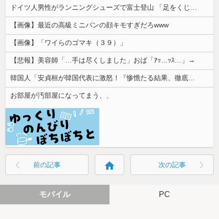
ドイツ人男性がランニングシューズで富士登山 「足をくじいて動けない」
【画像】最近の高級ミニバンの顔キモすぎだろwww
【画像】「ワイらのゴマキ（３９）」
【悲報】美容師「…手は尽くしました」おば「ｱｯ…ｯｽ…」→
韓国人「安貞桓が韓国代表に激怒！『惨憺たる結果、徹底的な刷新が必要だ』と監督や協会を痛烈批判」
お部屋が汚部屋になってまう、、
home
前の記事
次の記事
モバイル
PC