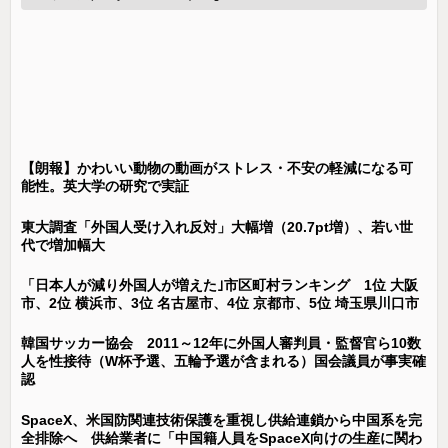
【朗報】かわいい動物の動画がストレス・不安の軽減になる可
能性。英大学の研究で実証
東大調査「外国人受け入れ反対」大幅増（20.7pt増）、若い世
代で増加幅大
「日本人が減り外国人が増えた｣市区町村ランキング 1位 大阪
市、2位 横浜市、3位 名古屋市、4位 京都市、5位 埼玉県川口市
韓国サッカー協会 2011～12年に外国人審判員・監督官ら10数
人を性接待（W杯予選、五輪予選が含まれる）国会議員が事実確
認
SpaceX、米国防関連技術保護を重視し供給連鎖から中国系を完
全排除へ 供給業者に「中国籍人員をSpaceX向けの生産に関わ