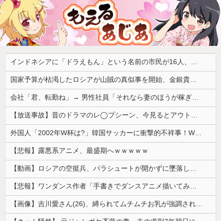
インドネシアに「ドラえもん」という名前の市民が16人、「のび太」は181人
国家予算が枯渇したロシアが山賊の真似事を開始、金銀貴金属じゃなくて自動車とかってところがリアリティありすぎる……
会社「君、転勤ね」→ 男性社員「それなら妻のほうが稼ぎいいんで辞めます」⇒ 結果・・・
【放送事故】昔のドラマのレ◯プシーン、今見るとアウトすぎる・・・
外国人「2002年W杯は?」韓国サッカーに衝撃的不祥事！W杯予選でレフリーへの性的接待発覚！海外騒然！【海外の反応】
【悲報】露悪系アニメ、最盛期へｗｗｗｗｗ
【動画】ロシアの空挺兵、パラシュートが開かずに墜落してしまう。
【悲報】ワンダンス作者「手書きでダンスアニメ描いてみました」←アニメの当てつけにしか見えないと話題に
【画像】吉川愛さん(26)、縛られてムチムチお乳が強調されてしまう