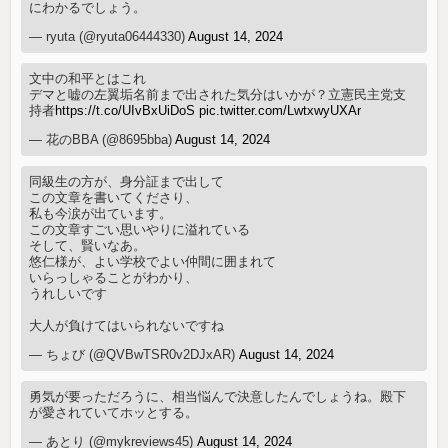
にわかるでしょう。
— ryuta (@ryuta06444330)
August 14, 2024
文中の和平とはこれ
デマと嘘の左翼垢名前まで出された気分はいかが？立憲民主党支
持者
https://t.co/UIvBxUiDoS
pic.twitter.com/LwtxwyUXAr
— 花のBBA (@8695bba)
August 14, 2024
同級生の方が、身分証まで出して
この文章を書いてくださり、
私も今涙が出ています。
この文章すごい思いやりに溢れている
そして、賢いなあ。
悠仁様が、よい学校でよい仲間に囲まれて
いらっしゃることがわかり、
うれしいです
大人が負けてはいられないですね
— ちょび (@QVBwTSR0v2DJxAR)
August 14, 2024
勇気が要っただろうに、相当悩んで決意したんでしょうね。殿下
が愛されていてホッとする。
— あとり (@mykreviews45)
August 14, 2024