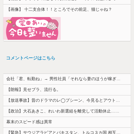
【画像】 十二支合体！！ところでその前足、猫じゃね？
コメントページはこちら
会社「君、転勤ね」→ 男性社員「それなら妻のほうが稼ぎいいんで辞めます」⇒ 結果・・・
【朗報】見せブラ、流行る。
【放送事故】昔のドラマのレ◯プシーン、今見るとアウトすぎる・・・
【政治】大石あきこ、れいわ新選組を離党して活動休止…「スジは通します」とは何だったのか
幕末のスピード感は異常
【緊急】サウジアラビアとパキスタン、トルコ３カ国 相互防衛協定締結