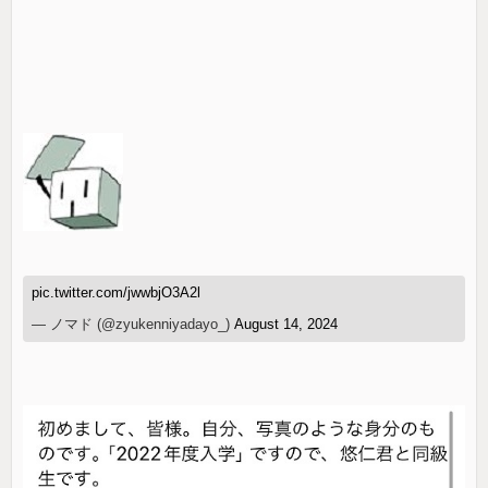
pic.twitter.com/jwwbjO3A2l
— ノマド (@zyukenniyadayo_)
August 14, 2024