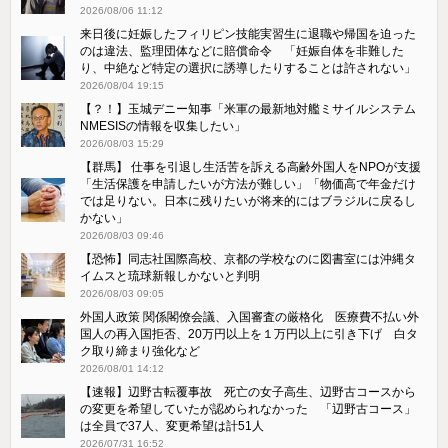
2026/08/06 11:12
来日後に妊娠したフィリピン技能実習生に退職や帰国を迫った
のは違法、監理団体などに賠償命令 「妊娠自体を非難した
り、中絶など特定の選択に誘導したりすることは許されない」
2026/08/04 19:15
【？！】玉城デニー知事「米軍の最新地対艦ミサイルシステム
NMESISの情報を収集したい」
2026/08/03 15:29
【群馬】 仕事を引退し生活苦を訴える高齢外国人をNPOが支援
「生活保護を申請したいが方法が難しい」「物価高で年金だけ
では足りない。日本に残りたいが将来的にはブラジルに戻るし
かない」
2026/08/03 09:46
【恐怖】同志社国際高校、京都の学校なのに図書室には沖縄タ
イムスと琉球新報しかないと判明
2026/08/03 09:05
外国人政策 関係閣僚会議、入国審査の厳格化 医療費不払い外
国人の再入国拒否、20万円以上を１万円以上に引き下げ 白タ
ク取り締まり強化など
2026/08/01 14:12
【速報】辺野古転覆事故 死亡の女子高生、辺野古コースから
の変更を希望していたが認められなかった 「辺野古コース」
は全員で37人、変更希望は計51人
2026/07/31 16:52