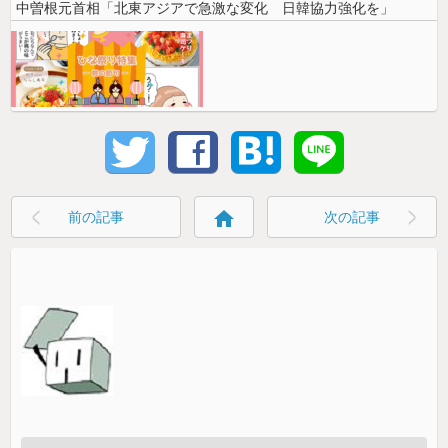
中曽根元首相「北東アジアで急激な変化 日韓協力強化を」
home
前の記事
次の記事