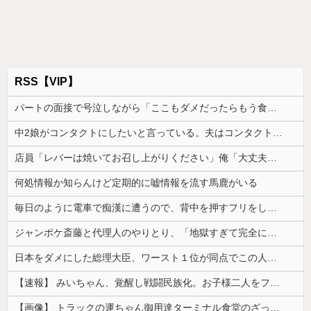
RSS【VIP】
パートの面接で号泣しながら「ここもダメだったらもう食べていけないんです」って熱弁してた人がいた
中2娘がコンタクトにしたいと言っている。夫はコンタクトは高校生からと猛反対してて、どうしたらいい？
店員「レバーは焼いてお召し上がりください」俺「大丈夫でしょ」→生で食べた瞬間、店員が血相を変えてきて…
何処情報か知らんけど定期的に嘘情報を流す馬鹿がいる
毎日のように電車で痴漢に遭うので、背中を押すフリをしてある作戦をしたら...
ジャンポケ斎藤と代理人のやりとり、「地獄すぎて完全にコントになってる……」と衝撃を受ける人が続出中
日本をダメにした総理大臣、ワースト１位が同点でこの人ｗｗｗｗｗｗ
【速報】 みいちゃん、覚醒し戦闘民族化。お子様二人をフルボッコにしてしまう
【画像】 トラックの運ちゃん御用達ターミナル食堂のざっかけないオムライスｗｗｗｗｗｗｗｗｗｗ