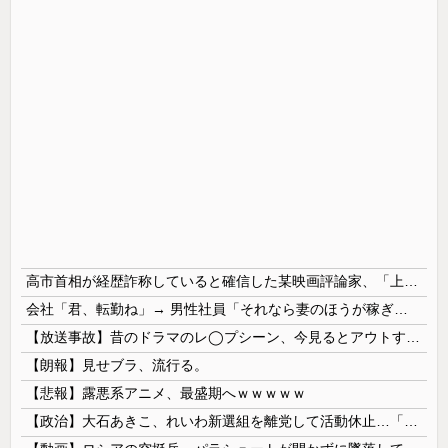
高市首相が経歴詐称していると確信した某映画評論家、「上級公務員試験に合格とは書いてないんですが…」とツッコミを受けまくり……
会社「君、転勤ね」→ 男性社員「それなら妻のほうが稼ぎいいんで辞めます」⇒ 結果・・・
【放送事故】昔のドラマのレ◯プシーン、今見るとアウトすぎる・・・
【朗報】見せブラ、流行る。
【悲報】露悪系アニメ、最盛期へｗｗｗｗｗ
【政治】大石あきこ、れいわ新選組を離党して活動休止…「スジは通します」とは何だったのか