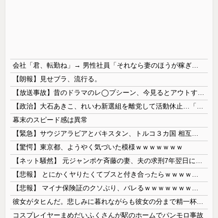
会社「君、転勤ね」→ 男性社員「それなら妻のほうが稼ぎいいんで辞めます」⇒ 結果・・・
【朗報】見せブラ、流行る。
【放送事故】昔のドラマのレ◯プシーン、今見るとアウトすぎる・・・
【政治】大石あきこ、れいわ新選組を離党して活動休止…「スジは通します」とは何だったのか
幕末のスピード感は異常
【緊急】サウジアラビアとパキスタン、トルコ３カ国 相互防衛協定締結
【驚愕】東京都、ようやく気づいた模様ｗｗｗｗｗｗｗ
【ネット騒然】 元ジャンポケ斉藤の妻、夫の求刑7年翌日にインスタ更新！その内容がガチでヤバすぎる…
【悲報】 とにかくヤりたくてブスと付き合ったらｗｗｗｗｗｗｗｗｗｗｗｗｗｗｗ
【悲報】 マイナ保険証のクソぶり、バレるｗｗｗｗｗｗｗｗｗ
彼女がタヒんだ。悲しみに暮れながらも彼女の分まで精一杯生きようと誓った。だが実は生きていた！突撃するとふっくらした顔で大きなお腹を抱えて...
コスプレイヤーまめだいふくさんが駅のホームでパンモロ事故