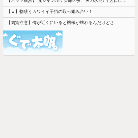
【ネット騒然】 元ジャンポケ斉藤の妻、夫の求刑7年翌日にインスタ更新！その内容がガチでヤバすぎる…
【ｗ】物凄くカワイイ子猫の取っ組み合い！
【閲覧注意】俺が近くにいると機械が壊れるんだけどさ