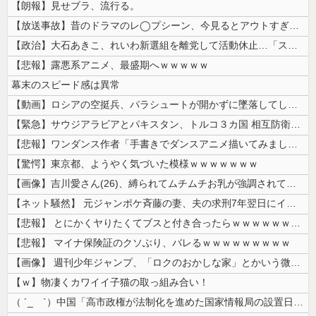
【朗報】見せブラ、流行る。
【放送事故】昔のドラマのレ◯プシーン、今見るとアウトすぎる・・・
【政治】大石あきこ、れいわ新選組を離党して活動休止…「スジは通します」...
【悲報】露悪系アニメ、最盛期へｗｗｗｗｗ
幕末のスピード感は異常
【動画】ロシアの空挺兵、パラシュートが開かずに墜落してしまう。
【緊急】サウジアラビアとパキスタン、トルコ３カ国 相互防衛協定締結
【悲報】ワンダンス作者「手書きでダンスアニメ描いてみました」←アニメの...
【驚愕】東京都、ようやく気づいた模様ｗｗｗｗｗｗｗ
【画像】吉川愛さん(26)、縛られてムチムチお乳が強調されてしまう
【ネット騒然】 元ジャンポケ斉藤の妻、夫の求刑7年翌日にインスタ更新！...
【悲報】 とにかくヤりたくてブスと付き合ったらｗｗｗｗｗｗｗｗｗｗｗｗ...
【悲報】 マイナ保険証のクソぶり、バレるｗｗｗｗｗｗｗｗｗ
【画像】 週刊少年ジャンプ、「ロクのおかしな家」とかいう微妙な漫画を巻...
【ｗ】物凄くカワイイ子猫の取っ組み合い！
（ ´_ゝ`）中国「高市政権が法制化を進めた国家情報局の設置日が7月3...