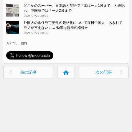
どこかのスーパー、日本語と英語で「氷は一人1袋まで」と表記
も、中国語では「一人2袋まで」
2026/07/28 20:32
外国人の永住許可要件の厳格化について在日中国人「あきれて
モノが言えない」← 効果は抜群の模様ｗ
2026/07/27 20:39
カテゴリ：
国内
home
前の記事
次の記事