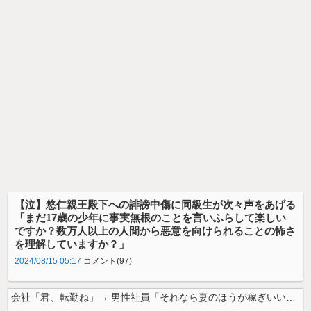
【泣】悠仁親王殿下への誹謗中傷に同級生が次々声をあげる
「まだ17歳の少年に事実無根のことを言いふらして楽しい
ですか？数万人以上の人間から悪意を向けられることの怖さ
を理解していますか？」
2024/08/15 05:17
コメント(97)
会社「君、転勤ね」→ 男性社員「それなら妻のほうが稼ぎいいんで辞めます...