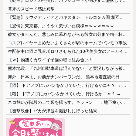
【動画】ロシアの空挺兵、パラシュートが開かずに墜落してしまう。
幕末のスピード感は異常
【緊急】サウジアラビアとパキスタン、トルコ３カ国 相互防衛協定締結
【驚愕】東京都、ようやく気づいた模様ｗｗｗｗｗｗｗ
彼女がタヒんだ。悲しみに暮れながらも彼女の分まで精一杯生きようと誓った。だが実は生きていた！突撃するとふっくらした顔で大きなお腹を抱えて...
コスプレイヤーまめだいふくさんが駅のホームでパンモロ事故
生配信中に猫に乳首ポロリさせられた10代美少女のアーカイブ、500万再生越えｗｗｗ
【ｗ】物凄くカワイイ子猫の取っ組み合い！
熊本地震、「九州自動車道は混んでない」と実況しながら被災地へ向かう有名アナなどに批判殺到 全国紙記者「最新の状況をいち早く伝えることは報道機関としての責務」「情報を取り上げることには大きな意義がある」
海外「日本よ、お前がナンバーワンだ」 熊本地震直後の日本の対応のスピードに世界が衝撃
【猫】 ドアノブにカバンをかけていた。行けるかニャ？ → 猫はこうなります…
【猫】 ドアノブにカバンをかけていた。行けるかニャ？ → 猫はこうなります…
ネコ飼いが階段の上で袋を揺らす。キラ〜ン！ → 地下室からヤツが現れる…
【衝撃映像】バカが津波を撮影しに行った結果…