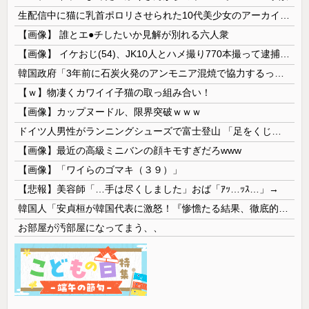
生配信中に猫に乳首ポロリさせられた10代美少女のアーカイブ、500万再生越えｗｗｗ
【画像】 誰とエ●チしたいか見解が別れる六人衆
【画像】 イケおじ(54)、JK10人とハメ撮り770本撮って逮捕ｗｗｗｗｗｗｗ
韓国政府「3年前に石炭火発のアンモニア混焼で協力するっていったけどあれ取りやめな。政権変わったし」……韓国とまともな協力ができない理由、これなんですよね
【ｗ】物凄くカワイイ子猫の取っ組み合い！
【画像】カップヌードル、限界突破ｗｗｗ
ドイツ人男性がランニングシューズで富士登山 「足をくじいて動けない」
【画像】最近の高級ミニバンの顔キモすぎだろwww
【画像】「ワイらのゴマキ（３９）」
【悲報】美容師「…手は尽くしました」おば「ｱｯ…ｯｽ…」→
韓国人「安貞桓が韓国代表に激怒！『惨憺たる結果、徹底的な刷新が必要だ』と監督や協会を痛烈批判」
お部屋が汚部屋になってまう、、