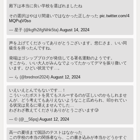
殿下は本当に良い学校を選ばれましたね
その選択はやはり間違いではなかった正しかった
pic.twitter.com/4
MQPujV0so
— 星子 (@kgfh2ifgNihk5ta)
August 14, 2024
声を上げてくださってありがとうございます。悠仁さま、いい同
級生を持ったんですね。
発端はゴシップブログが発信してる署名運動のようです。
そこから、いい大人がみんなでよってたかってデマを振り撒いて
います。ひどい状況です…。
— ら (@brednori2024)
August 12, 2024
いえいえとんでもないです…！
こういったポストを見てもスルーするのが正しいのかもしれませ
んが、どう考えてもありえないようなこと広められ、叩かれてい
る状況は見るに堪えませんでした…
わざわざ教えてくださりありがとうございます🥲
— © (@__56pq)
August 12, 2024
高一の夏頃まで国語のテストはなかった
この学校の本当の関係者なら、この書き込みが本当かどうかすぐ