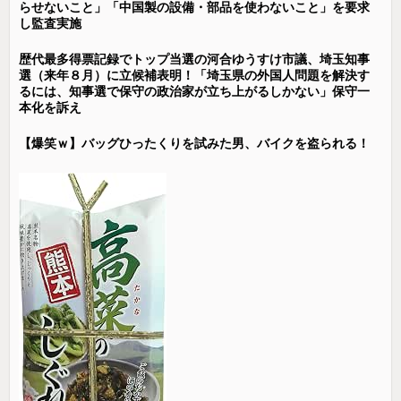
らせないこと」「中国製の設備・部品を使わないこと」を要求
し監査実施
歴代最多得票記録でトップ当選の河合ゆうすけ市議、埼玉知事
選（来年８月）に立候補表明！「埼玉県の外国人問題を解決す
るには、知事選で保守の政治家が立ち上がるしかない」保守一
本化を訴え
【爆笑ｗ】バッグひったくりを試みた男、バイクを盗られる！