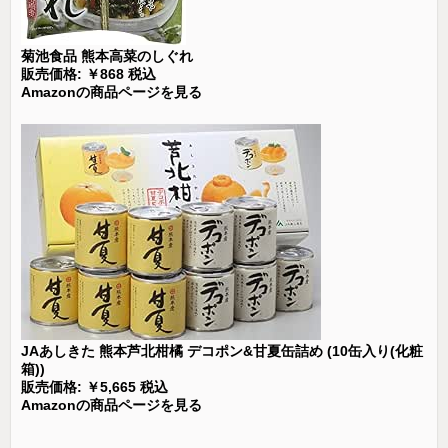
菊池食品 熊本高菜のしぐれ
販売価格: ￥868 税込
Amazonの商品ページを見る
JAあしきた 熊本芦北柑橘 デコポン&甘夏缶詰め (10缶入り(化粧
箱))
販売価格: ￥5,665 税込
Amazonの商品ページを見る