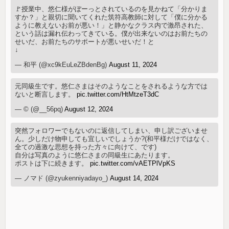
🚩授業中、悠仁様がぼーっとされているのを見かねて「分かりま
すか？」と親切に聞いてくれた筑符高教師に対して「僕に分かる
ように教えないお前が悪い！」と静かなクラス内で激昂された、
という話は漏れ伝わってきている。僕が出来ないのはお前たちの
せいだ、お前たちのサポートが悪いせいだ！と
↓
— 和平 (@xc9kEuLeZBdenBg)
August 11, 2024
元同級生です。悠仁さまはそのようなことをされるような方では
ないと断言します。
pic.twitter.com/HtMtzeT3dC
— © (@__56pq)
August 12, 2024
突然フォロワーでもないのに返信してしまい、申し訳ございませ
ん。少しだけ物申しても宜しいでしょうか?(和平様だけではなく、
全ての過激な思想を持った方々に向けて、です)
自分は写真のように悠仁さまの同級生にあたります。
ポストは下に続きます。
pic.twitter.com/vAETPlVpKS
— ノマド (@zyukenniyadayo_)
August 14, 2024