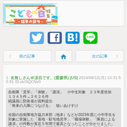
home
前の記事
次の記事
1:
名無しさん＠涙目です。(愛媛県) [US]
2024/08/12(月) 14:31:5
0.91 ID:zk/SQCNz0
自衛隊「見学」「体験」「講演」 小中生対象 ２３年度倍加
１３４５件→２６２６件
紙議員に防衛省が資料提出
「将来の入隊につなげる」 狙いあけすけ
全国の自衛隊地方協力本部（地本）などが2023年度に小中学生を
対象に実施した「基地・駐屯地見学」「職場体験」「隊員による
講演」の件数が直近５年間で最高となったことが分かりました。