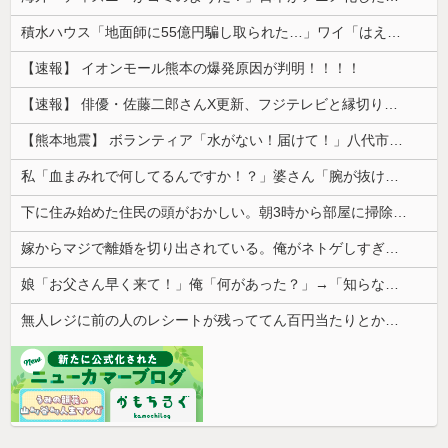
積水ハウス「地面師に55億円騙し取られた…」ワイ「はえーかわいそう…会社滅茶苦茶やろなぁ」
【速報】 イオンモール熊本の爆発原因が判明！！！！
【速報】 俳優・佐藤二郎さんX更新、フジテレビと縁切り宣言「僕のところは全てカットしてほしい、僕は心から、もうフジとは関わりたくないです」
【熊本地震】 ボランティア「水がない！届けて！」八代市市長「自分で取りに行って」
私「血まみれで何してるんですか！？」婆さん「腕が抜けないのよ…助けて！」→帰宅したら玄関前がとんでもない修羅場になっていて…
下に住み始めた住民の頭がおかしい。朝3時から部屋に掃除機をかける音が響く・・・
嫁からマジで離婚を切り出されている。俺がネトゲしすぎて全くかまわなかったのが原因らしく...
娘「お父さん早く来て！」俺「何があった？」→「知らない人につけられてる」と聞いて血の気が引いて…
無人レジに前の人のレシートが残っててん百円当たりとか書かれた当たり券だったが店員がさっと取ってった