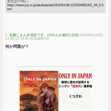
全文はﾘﾝｸ先へ
https://www.jcp.or.jp/akahata/aik24/2024-08-12/2024081201_04_0.h
tml
5:
名無しさん＠涙目です。(やわらか銀行) [US]
2024/08/12(月)
14:36:13.19 ID:vOQq85Hx0
何か問題が？