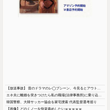
【放送事故】 昔のドラマのレ◯プシーン、今見るとアウトすぎる・・・
エネ夫に離婚を突きつけたら私の職場(法律事務所)に乗り込んできた 堂々と「離婚の法律相談です。母の薦めでこちらに参りました」と言っているが、...
韓国警察、大韓サッカー協会を家宅捜索 代表監督選考巡り
【画像】どのくノ一を快楽責めしたいｗｗｗｗｗ