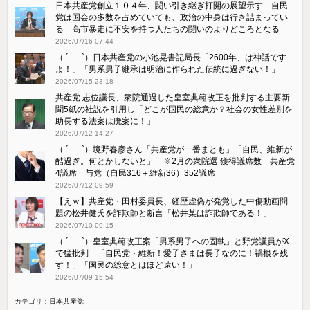
日本共産党創立１０４年、闘い引き継ぎ打開の展望示す 自民
党は国会の多数を占めていても、政治の中身は行き詰まってい
る 高市暴走に不安を持つ人たちの闘いのよりどころとなる
2026/07/16 07:44
（ ´_ゝ`）日本共産党の小池晃書記局長「2600年、は神話です
よ！」「​男系男子継承は明治に作られた伝統に過ぎない！」
2026/07/15 23:18
共産党 志位議長、衆院通過した皇室典範改正を批判する主要新
聞5紙の社説を引用し「どこが国民の総意か？社会の女性差別を
助長する法案は廃案に！」
2026/07/12 14:27
（ ´_ゝ`）境野春彦さん「共産党が一番まとも」「自民、維新が
酷過ぎ。何とかしないと」 ※2月の衆院選 獲得議席数 共産党
4議席 与党（自民316＋維新36）352議席
2026/07/12 09:59
【えｗ】共産党・田村委員長、経歴虚偽が発覚した中傷動画問
題の松井健氏を詐欺師と断言「松井某は詐欺師である！」
2026/07/10 09:15
（ ´_ゝ`）皇室典範改正案「男系男子への固執」と野党議員がX
で猛批判 「自民党・維新！愛子さまは長子なのに！禍根を残
す！」「国民の総意とはほど遠い！」
2026/07/09 15:54
カテゴリ：
日本共産党