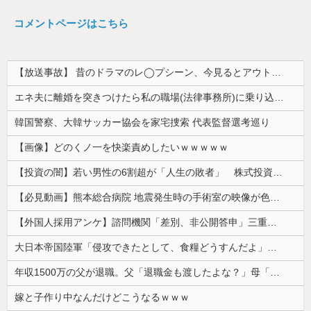
コメントページはこちら
【放送事故】 昔のドラマのレ◯プシーン、今見るとアウトすぎる・・・
エネ夫に離婚を突きつけたら私の職場(法律事務所)に乗り込んできた 堂々と「離婚の法律相談です。母の薦めでこちらに参りました」と言っているが、...
韓国警察、大韓サッカー協会を家宅捜索 代表監督選考巡り
【画像】どのくノ一を快楽責めしたいｗｗｗｗｗ
【投資の闇】若い男性の6割超が「人生の敗者」 株式投資が自信喪失の原因に
【必見動画】熊本総合病院 地震発生時の手術室の映像が色んな意味で衝撃的だと話題に
【外国人採用アンケ】諮問機関「差別、非公開答申」三重県「差別に当たらず、公表する方針を決定した」
大日本帝国陸軍「侵攻できたとして、食糧どうすんだよ」大本営「現地調達」陸軍「え？」
年収1500万の父が退職。父「退職金も渡したよな？」母「貯金なんてないよー」父「全部なくなったの！？」→予想外の返事に家族騒然となり…
嫁と子作り中なんだけどこうなるｗｗｗ