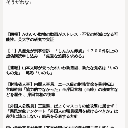
そうだわな」
【朗報】かわいい動物の動画がストレス・不安の軽減になる可
能性。英大学の研究で実証
【！】共産党が刑事告訴 「しんぶん赤旗」１７００件以上の
虚偽購読申し込み 「厳重な処罰を求める」
【速報】山本太郎が去ったれいわ新選組、新たな党名は「いの
ちの党」 略称「いのち」
【財務省人事】内閣人事局、エース級の財務官僚を異例転出
官邸幹部「協力的でなかった」※岸田首相（当時）の秘書官な
どを歴任 、岸田首相の後輩
【外国人公務員】三重県、ぱよくマスコミの総攻撃に屈せず！
「県民対象アンケート『外国人の職員採用を続けるべきか』は
差別に該当しない」結果を公表する方針
森山前幹事長が暴露「高市総理のSNS投稿が習主席を怒らせ