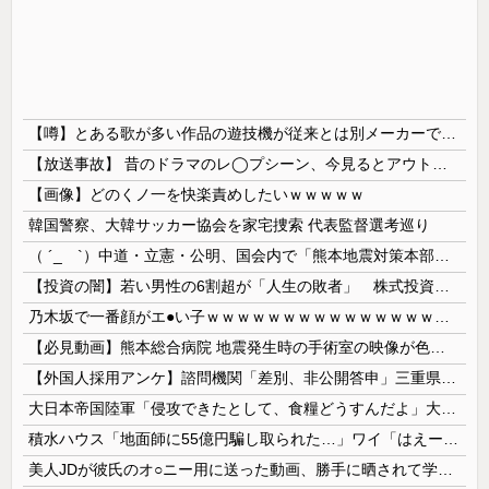
【噂】とある歌が多い作品の遊技機が従来とは別メーカーで開発中！？
【放送事故】 昔のドラマのレ◯プシーン、今見るとアウトすぎる・・・
【画像】どのくノ一を快楽責めしたいｗｗｗｗｗ
韓国警察、大韓サッカー協会を家宅捜索 代表監督選考巡り
（ ´_ゝ`）中道・立憲・公明、国会内で「熊本地震対策本部会議」各省庁からヒアリング・現地から意見聴取「パーティション、人手、宿泊施設の不足や、...
【投資の闇】若い男性の6割超が「人生の敗者」 株式投資が自信喪失の原因に
乃木坂で一番顔がエ●い子ｗｗｗｗｗｗｗｗｗｗｗｗｗｗｗｗｗｗｗ
【必見動画】熊本総合病院 地震発生時の手術室の映像が色んな意味で衝撃的だと話題に
【外国人採用アンケ】諮問機関「差別、非公開答申」三重県「差別に当たらず、公表する方針を決定した」
大日本帝国陸軍「侵攻できたとして、食糧どうすんだよ」大本営「現地調達」陸軍「え？」
積水ハウス「地面師に55億円騙し取られた…」ワイ「はえーかわいそう…会社滅茶苦茶やろなぁ」
美人JDが彼氏のオ○ニー用に送った動画、勝手に晒されて学校中の”共有オカズ” にされる