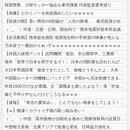
韓国警察、大韓サッカー協会を家宅捜索 代表監督選考巡り
【画像】どのくノ一を快楽責めしたいｗｗｗｗｗ
【投資の闇】若い男性の6割超が「人生の敗者」 株式投資が自信喪失の原因...
（ ´_ゝ`）中道・立憲・公明、国会内で「熊本地震対策本部会議」各省庁...
【必見動画】熊本総合病院 地震発生時の手術室の映像が色んな意味で衝撃的...
乃木坂で一番顔がエ●い子ｗｗｗｗｗｗｗｗｗｗｗｗｗｗｗｗｗｗｗ
【外国人採用アンケ】諮問機関「差別、非公開答申」三重県「差別に当たらず...
海外「世界で日本を死守するぞ！」 日本の消防署を訪れたちびっ子集団が世...
大日本帝国陸軍「侵攻できたとして、食糧どうすんだよ」大本営「現地調達」...
中国製ルーター20機種にバックドア 外部から完全制御できる機能が仕込ま...
年収1500万の父が退職。父「退職金も渡したよな？」母「貯金なんてない...
嫁と子作り中なんだけどこうなるｗｗｗ
【速報】 『有吉の夏休み』、とんでもない発表をしてしまう！！！！！
【ｗ】物凄くカワイイ子猫の取っ組み合い！
（ ´_ゝ`）中国「高市政権が法制化を進めた国家情報局の設置日が7月3...
中曽根元首相「北東アジアで急激な変化 日韓協力強化を」