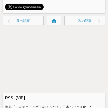
home
前の記事
次の記事
RSS【VIP】
海外「ディズニーがゴミのようだ！」日本がアニメ化した米人気SF作品に絶賛の声が殺到中