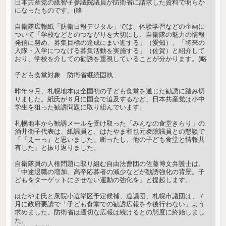
日本共産党の紙智子参議院議員が防衛省に請求した資料で明らか
になったものです。(略
自衛隊広報紙「防衛日報デジタル」では、体験学習などの企画に
ついて「学校などとのつながりを大切にし、自衛隊の魅力の情報
発信に努め、募集目標の達成にまい進する」（愛知）、「将来の
入隊・入学につなげる募集活動を実施する」（佐賀）と紹介して
おり、学校を介しての勧誘を重視していることが分かります。(略
子ども食堂対象 防衛省継続固執
昨年９月、札幌地本は全国初の子ども食堂を通じた勧誘に踏み切
りました。紙氏が６月に国会で追及するなど、日本共産党は小中
学生を狙った勧誘問題に取り組んでいます。
札幌地本から勧誘メールを受け取った「みんなの食堂きらり」の
酒井衛子代表は、紙議員と、はたやま和也元衆院議員との懇談で
「『えーっ』と思いました。断ったし、他の子ども食堂と情報共
有した」と振り返りました。
自衛隊員の人権問題に取り組む自由法曹団の佐藤博文弁護士は、
「中途退職の増加、高卒応募者の減少などが勧誘強化の背景。子
どもをターゲットにさせない運動の強化を」と提起します。
はたやま氏と衆院小選挙区予定候補、道議団、札幌市議団は、７
月に政府要請で「子ども食堂での勧誘広報を今後行わない」よう
求めました。防衛省は適切な広報は続けるとの態度に終始しまし
た。