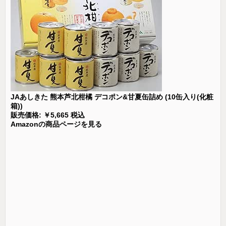
JAあしきた 熊本芦北柑橘 デコポン&甘夏缶詰め (10缶入り(化粧
箱))
販売価格: ￥5,665 税込
Amazonの商品ページを見る