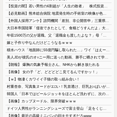
【投資の闇】若い男性の6割超が「人生の敗者」 株式投資が自信喪失の原因に
【必見動画】熊本総合病院 地震発生時の手術室の映像が色んな意味で衝撃的だと話題に
【外国人採用アンケ】諮問機関「差別、非公開答申」三重県「差別に当たらず、公表する方針を決定した」
大日本帝国陸軍「侵攻できたとして、食糧どうすんだよ」大本営「現地調達」陸軍「え？」
年収1500万の父が退職。父「退職金も渡したよな？」母「貯金なんてないよー」父「全部なくなったの！？」→予想外の返事に家族騒然となり…
嫁と子作り中なんだけどこうなるｗｗｗ
積水ハウス「地面師に55億円騙し取られた…」ワイ「はえーかわいそう…会社滅茶苦茶やろなぁ」
美人JDが彼氏のオ○ニー用に送った動画、勝手に晒されて学校中の”共有オカズ” にされる
【朗報】 爆胸の気象予報士さん、NHKから解き放たれる
【画像】 女の子「ど、どどどどこ見てるんですかッ！」
【ｗ】物凄くカワイイ子猫の取っ組み合い！
村重杏奈、写真集ヌードがエ□い！乳首透け、巨乳お○ぱいが最高過ぎる！
韓国人「日本ではビールジョッキをほとんど洗わずに、次の客に出すんだ！ これが証拠の映像だ!!」……あー、なるほどですねー。韓国には「アレ」がないんだ？
【画像】カップヌードル、限界突破ｗｗｗ
ドイツ人男性がランニングシューズで富士登山 「足をくじいて動けない」
【画像】最近の高級ミニバンの顔キモすぎだろwww