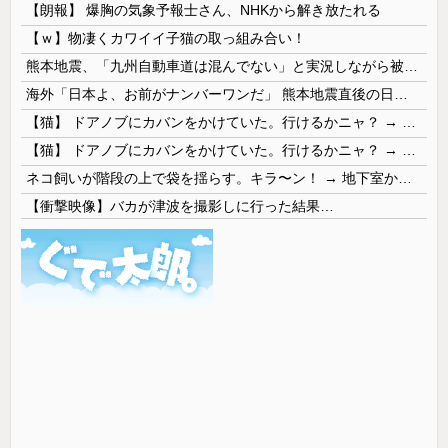
【朗報】 爆胸の気象予報士さん、NHKから解き放たれる
【ｗ】物凄くカワイイ子猫の取っ組み合い！
熊本地震、「九州自動車道は混んでない」と実況しながら被災地へ向かう有名アナなどに批判殺到 全国紙記者「最新の状況をいち早く伝えることは報道機関としての責務」「情報を取り上げることには大きな意義がある」
海外「日本よ、お前がナンバーワンだ」 熊本地震直後の日本の対応のスピードに世界が衝撃
【猫】 ドアノブにカバンをかけていた。行けるかニャ？ → 猫はこうなります…
【猫】 ドアノブにカバンをかけていた。行けるかニャ？ → 猫はこうなります…
ネコ飼いが階段の上で袋を揺らす。キラ〜ン！ → 地下室からヤツが現れる…
【衝撃映像】バカが津波を撮影しに行った結果…