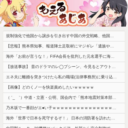
規制強化で他国から譲歩を引き出す中国の外交戦略、他国がサプライチェーン変更で対抗した結果……
【悲報】熊本県知事、報道陣土足取材にマジギレ「遺族や被災者から強い不満でてる！」 → 記者「例えば？」 → 知事、怒り通り越して呆れてしまう ………
海外「お前が言うな！」FIFA会長を批判した元名選手に海外から猛反発！（海外の反応）
【放送事故】 昔のドラマのレ◯プシーン、今見るとアウトすぎる・・・
エネ夫に離婚を突きつけたら私の職場(法律事務所)に乗り込んできた 堂々と「離婚の法律相談です。母の薦めでこちらに参りました」と言っているが、...
【画像】どのくノ一を快楽責めしたいｗｗｗｗｗ
（ ´_ゝ`）中道・立憲・公明、国会内で「熊本地震対策本部会議」各省庁からヒアリング・現地から意見聴取「パーティション、人手、宿泊施設の不足や、...
乃木坂で一番顔がエ●い子ｗｗｗｗｗｗｗｗｗｗｗｗｗｗｗｗｗｗｗ
海外「世界で日本を死守するぞ！」 日本の消防署を訪れたちびっ子集団が世界をメロメロに