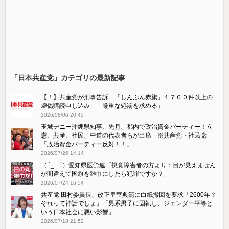
「日本共産党」カテゴリの最新記事
【！】共産党が刑事告訴 「しんぶん赤旗」１７００件以上の
虚偽購読申し込み 「厳重な処罰を求める」
2026/08/06 20:40
玉城デニー沖縄県知事、先月、都内で政治資金パーティー！立
憲、共産、社民、中道の代表者らが出席 ※共産党・社民党
「政治資金パーティー反対！！」
2026/07/26 14:14
（ ´_ゝ`）愛知県医労連「視覚障害者の方より：目が見えません
が間違えて国旗を雑巾にしたら犯罪ですか？」
2026/07/24 16:54
共産党 田村委員長、改正皇室典範に白紙撤回を要求「2600年？
それって神話でしょ」「男系男子に固執し、ジェンダー平等と
いう日本社会に悪い影響」
2026/07/18 21:52