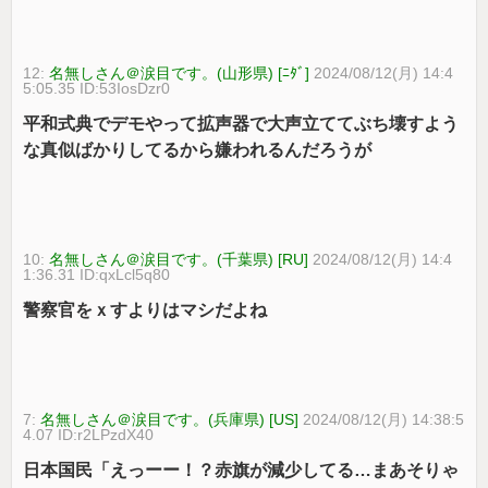
12:
名無しさん＠涙目です。(山形県) [ﾆﾀﾞ]
2024/08/12(月) 14:4
5:05.35 ID:53IosDzr0
平和式典でデモやって拡声器で大声立ててぶち壊すよう
な真似ばかりしてるから嫌われるんだろうが
10:
名無しさん＠涙目です。(千葉県) [RU]
2024/08/12(月) 14:4
1:36.31 ID:qxLcl5q80
警察官をｘすよりはマシだよね
7:
名無しさん＠涙目です。(兵庫県) [US]
2024/08/12(月) 14:38:5
4.07 ID:r2LPzdX40
日本国民「えっーー！？赤旗が減少してる…まあそりゃ