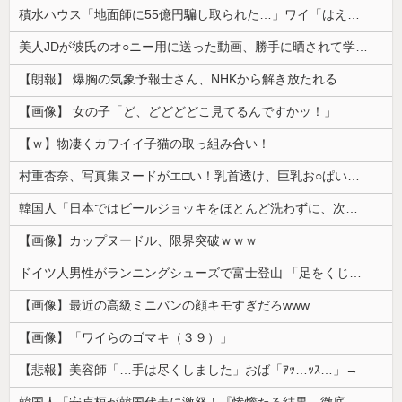
積水ハウス「地面師に55億円騙し取られた…」ワイ「はえーかわいそう…会社滅茶苦茶やろなぁ」
美人JDが彼氏のオ○ニー用に送った動画、勝手に晒されて学校中の”共有オカズ” にされる
【朗報】 爆胸の気象予報士さん、NHKから解き放たれる
【画像】 女の子「ど、どどどどこ見てるんですかッ！」
【ｗ】物凄くカワイイ子猫の取っ組み合い！
村重杏奈、写真集ヌードがエ□い！乳首透け、巨乳お○ぱいが最高過ぎる！
韓国人「日本ではビールジョッキをほとんど洗わずに、次の客に出すんだ！ これが証拠の映像だ!!」……あー、なるほどですねー。韓国には「アレ」がないんだ？
【画像】カップヌードル、限界突破ｗｗｗ
ドイツ人男性がランニングシューズで富士登山 「足をくじいて動けない」
【画像】最近の高級ミニバンの顔キモすぎだろwww
【画像】「ワイらのゴマキ（３９）」
【悲報】美容師「…手は尽くしました」おば「ｱｯ…ｯｽ…」→
韓国人「安貞桓が韓国代表に激怒！『惨憺たる結果、徹底的な刷新が必要だ』と監督や協会を痛烈批判」