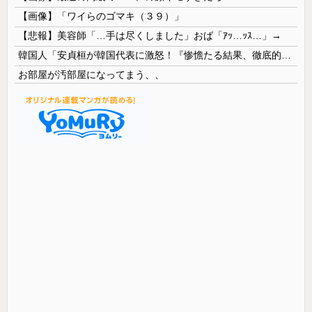
【画像】「ワイらのゴマキ（３９）」
【悲報】美容師「…手は尽くしました」おば「ｱｯ…ｯｽ…」→
韓国人「安貞桓が韓国代表に激怒！『惨憺たる結果、徹底的な刷新が必要だ』と監督や協会を痛烈批判」
お部屋が汚部屋になってまう、、