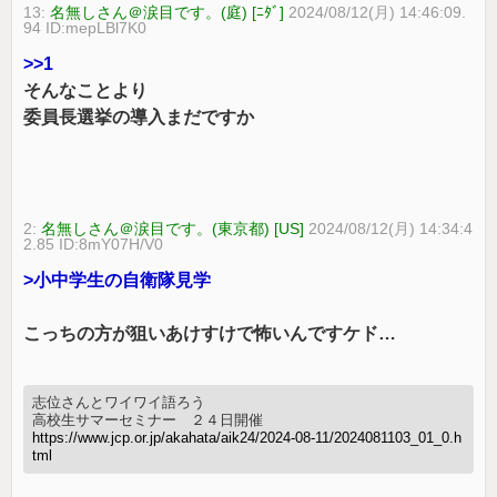
13:
名無しさん＠涙目です。(庭) [ﾆﾀﾞ]
2024/08/12(月) 14:46:09.
94 ID:mepLBl7K0
>>1
そんなことより
委員長選挙の導入まだですか
2:
名無しさん＠涙目です。(東京都) [US]
2024/08/12(月) 14:34:4
2.85 ID:8mY07H/V0
>小中学生の自衛隊見学
こっちの方が狙いあけすけで怖いんですケド…
志位さんとワイワイ語ろう
高校生サマーセミナー ２４日開催
https://www.jcp.or.jp/akahata/aik24/2024-08-11/2024081103_01_0.h
tml