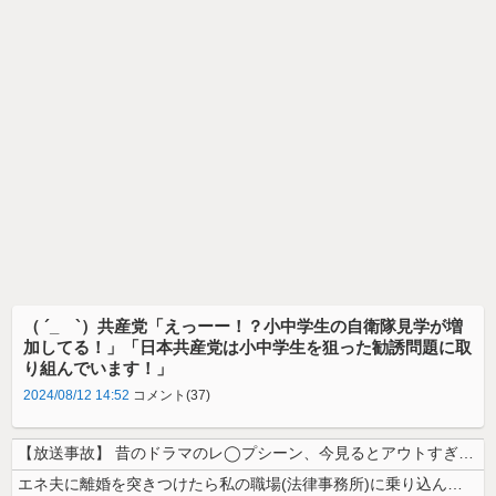
（ ´_ゝ`）共産党「えっーー！？小中学生の自衛隊見学が増
加してる！」「日本共産党は小中学生を狙った勧誘問題に取
り組んでいます！」
2024/08/12 14:52
コメント(37)
【放送事故】 昔のドラマのレ◯プシーン、今見るとアウトすぎる・・・
エネ夫に離婚を突きつけたら私の職場(法律事務所)に乗り込んできた 堂々...