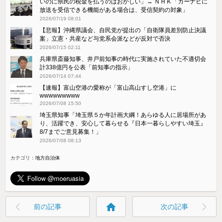
いのに県民の税金を払うのはおかしい」→ ＮＨＫ「カーナビに
放送を受信できる機能がある場合は、受信契約の対象」
2026/07/19 08:01
【悲報】沖縄県議会、自民党が提出の「自衛隊員差別防止決議
案」立憲・共産など与党系会派などが反対で否決
2026/07/15 02:11
兵庫県斎藤知事、井戸前知事の時代に実施されていた不適切会
計338億円を公表「前知事の指示」
2026/07/14 07:44
【速報】富山空港の愛称が「富山高山すし空港」に
wwwwwwwww
2026/07/08 15:50
埼玉県知事「埼玉県５か年計画大綱！あらゆる人に居場所があ
り、活躍でき、安心して暮らせる『日本一暮らしやすい埼玉』
8/7までご意見募集！」
2026/07/08 08:13
カテゴリ：
地方自治体
home
前の記事
次の記事