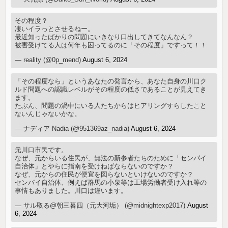
その程度？
凄いイラっとさせるねー。
最近知ったばかりの問題にいきなり口出してきてなんなん？
被害受けてる人は何年も困ってるのに「その程度」ですって！！
— reality (@0p_mend)
August 6, 2024
「その程度なら」というあなたの発言から、あなた自身の川口ク
ルド問題への認識レベルがその程度の低さであることが見えてき
ます。
たぶん、問題の渦中にいる人たちからはヒアリングすらしたこと
ないんじゃないかな。
— ナディア Nadia (@951369az_nadia)
August 6, 2024
元川口市民です。
なぜ、元からいる住民が、無法の新参者たちのために「センパイ
自治体」とやらに指南を受けねばならないのですか？
なぜ、元からの住民が便宜を図らないといけないのですか？
センパイ自治体、例えば群馬の小泉等は工場労働者受け入れ等の
事情もありました。川口は違います。
— サル取る@朝三暮四（元大河垢） (@midnightexp2017)
August
6, 2024