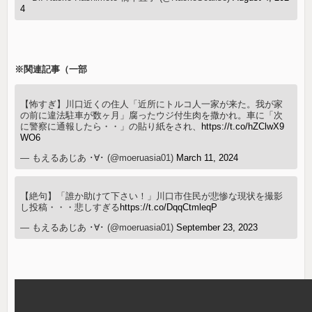
4
※関連記事（一部
【怖すぎ】川口近くの住人「近所にトルコ人一家が来た。我が家
の前に違法駐車が数ヶ月」腐ったウジ付生肉を撒かれ。車に「次
に警察に通報したら・・」の貼り紙をされ、
https://t.co/hZClwX9
WO6
— もえるあじあ ･∀･ (@moeruasia01)
March 11, 2024
【絶句】「誰か助けて下さい！」川口市住民が悲惨な現状を撮影
し投稿・・・悲しすぎる
https://t.co/DqqCtmleqP
— もえるあじあ ･∀･ (@moeruasia01)
September 23, 2023