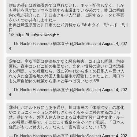
昨日の番組は首都圏外では見れないし、ネット配信もなく、しか
も番組を見ずにデマを吹聴する市議までいる🤣ので、昨日の番組
内で私が紹介した「川口市クルド人問題」に関するデータと事実
をいくつか共有しますね～
出典は埼玉県警と川口市の公式資料から
#キキタイ
#クルド
#川
口
1/8
https://t.co/yevew55gEH
— Dr. Naoko Hashimoto 橋本直子 (@NaokoScalise)
August 4, 202
4
⑤要は、主な問題は刑法犯でなく騒音被害、ゴミ出し問題、危険
運転、夜中コンビニ前の集団など、文化・慣習の違いと日本語能
力の問題。その程度なら、既に90年代から多くの日系人を受け入
れてきた全国各地の外国人集住都市が経験してきたこと。川口市
も先輩自治体の施策から粛々と学べば良いだけ 6/8
— Dr. Naoko Hashimoto 橋本直子 (@NaokoScalise)
August 4, 202
4
⑥番組パネル下段にもある通り、川口市民の「体感治安」の悪化
やコミュニケーションの難しさからくる不安に対処するのは当
然。番組でも、外国人住人側による日本語学習と日本文化・ルー
ルの尊重が重要で、そこにこそ税金を注ぐべきと強調。「日本人
住民がもっと努力しろ」なんて一言も言ってない！7/8
— Dr. Naoko Hashimoto 橋本直子 (@NaokoScalise)
August 4, 202