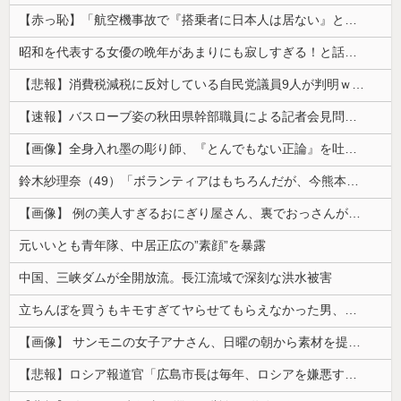
【赤っ恥】「航空機事故で『搭乗者に日本人は居ない』という発表は嫌い。人間として同じ価値だと思う」→ツッコミ殺到も「自分が気に入らないと思った」と...
昭和を代表する女優の晩年があまりにも寂しすぎる！と話題に、自身の子供を餓死する寸前までネグレクトした挙句……
【悲報】消費税減税に反対している自民党議員9人が判明ｗｗｗｗｗｗ
【速報】バスローブ姿の秋田県幹部職員による記者会見問題、ラブホテルからの参加だと特定「体調が優れなかったため...」とは何だったのか
【画像】全身入れ墨の彫り師、『とんでもない正論』を吐いて30万再生されてしまうｗｗｗｗｗｗｗ
鈴木紗理奈（49）「ボランティアはもちろんだが、今熊本へ旅行に行くことも支援になる」
【画像】 例の美人すぎるおにぎり屋さん、裏でおっさんが握っていたｗｗｗｗｗｗｗｗｗｗｗｗｗｗｗｗｗ
元いいとも青年隊、中居正広の”素顔”を暴露
中国、三峡ダムが全開放流。長江流域で深刻な洪水被害
立ちんぼを買うもキモすぎてヤらせてもらえなかった男、代わりの足コキでまさかの大量身寸米青ｗｗｗ
【画像】 サンモニの女子アナさん、日曜の朝から素材を提供してしまう
【悲報】ロシア報道官「広島市長は毎年、ロシアを嫌悪する『偽りの呪文』を繰り返し、日本人をゾンビ化させている」と主張