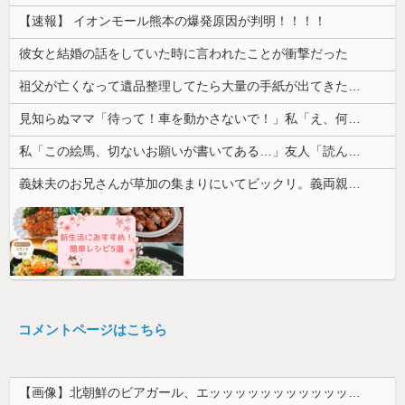
【速報】 イオンモール熊本の爆発原因が判明！！！！
彼女と結婚の話をしていた時に言われたことが衝撃だった
祖父が亡くなって遺品整理してたら大量の手紙が出てきた。全部同じ女性で祖父と恋愛関係だったっぽい
見知らぬママ「待って！車を動かさないで！」私「え、何があったの！？」→慌てて降りると園長先生が激怒していて…
私「この絵馬、切ないお願いが書いてある…」友人「読んでみて」→有名神社で見つけた願い事の内容に、思わず神様も困るだろうと思ってしまい…
義妹夫のお兄さんが草加の集まりにいてビックリ。義両親は新興宗教大嫌いな人たちなのに...
コメントページはこちら
【画像】北朝鮮のビアガール、エッッッッッッッッッッッッッッッッッ！