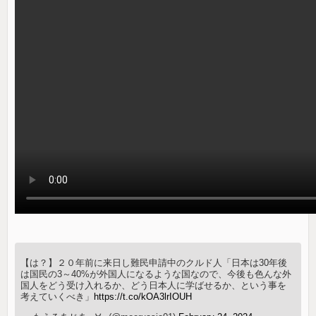
【は？】２０年前に来日し難民申請中のクルド人「日本は30年後
は国民の3～40%が外国人になるような国なので、今後も色んな外
国人をどう受け入れるか、どう日本人に学ばせるか、という事を
考えていくべき」
https://t.co/kOA3lrIOUH