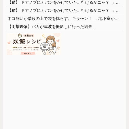
【猫】 ドアノブにカバンをかけていた。行けるかニャ？ → 猫はこうなります…
【猫】 ドアノブにカバンをかけていた。行けるかニャ？ → 猫はこうなります…
ネコ飼いが階段の上で袋を揺らす。キラ〜ン！ → 地下室からヤツが現れる…
【衝撃映像】バカが津波を撮影しに行った結果…