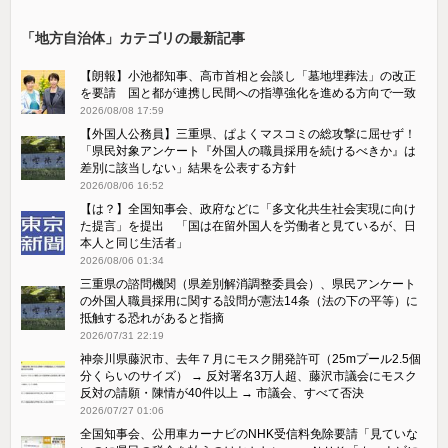
「地方自治体」カテゴリの最新記事
【朗報】小池都知事、高市首相と会談し「墓地埋葬法」の改正
を要請 国と都が連携し民間への指導強化を進める方向で一致
2026/08/08 17:59
【外国人公務員】三重県、ぱよくマスコミの総攻撃に屈せず！
「県民対象アンケート『外国人の職員採用を続けるべきか』は
差別に該当しない」結果を公表する方針
2026/08/06 16:52
【は？】全国知事会、政府などに「多文化共生社会実現に向け
た提言」を提出 「国は在留外国人を労働者と見ているが、日
本人と同じ生活者」
2026/08/06 01:34
三重県の諮問機関（県差別解消調整委員会）、県民アンケート
の外国人職員採用に関する設問が憲法14条（法の下の平等）に
抵触する恐れがあると指摘
2026/07/31 22:19
神奈川県藤沢市、去年７月にモスク開発許可（25mプール2.5個
分くらいのサイズ） → 反対署名3万人超、藤沢市議会にモスク
反対の請願・陳情が40件以上 → 市議会、すべて否決
2026/07/27 01:06
全国知事会、公用車カーナビのNHK受信料免除要請「見ていな