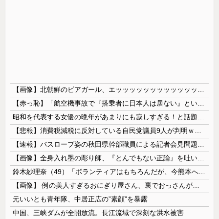
【画像】北朝鮮のビアガール、エッッッッッッッッッッッッッッッッッ！
【赤っ恥】「航空機事故で『搭乗者に日本人は居ない』という発表は嫌い。人間として同じ価値だと思う」→ツッコミ殺到も「自分が気に入らないと思った」と...
昭和を代表する女優の晩年があまりにも寂しすぎる！と話題に、自身の子供を餓死する寸前までネグレクトした挙句……
【悲報】消費税減税に反対している自民党議員9人が判明ｗｗｗｗｗｗ
【速報】バスローブ姿の秋田県幹部職員による記者会見問題、ラブホテルからの参加だと特定「体調が優れなかったため...」とは何だったのか
【画像】全身入れ墨の彫り師、『とんでもない正論』を吐いて30万再生されてしまうｗｗｗｗｗｗｗ
鈴木紗理奈（49）「ボランティアはもちろんだが、今熊本へ旅行に行くことも支援になる」
【画像】 例の美人すぎるおにぎり屋さん、裏でおっさんが握っていたｗｗｗｗｗｗｗｗｗｗｗｗｗｗｗｗｗ
元いいとも青年隊、中居正広の”素顔”を暴露
中国、三峡ダムが全開放流。長江流域で深刻な洪水被害