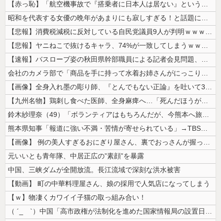
【赤っ恥】「航空機事故で『搭乗者に日本人は居ない』という発表は嫌い。人...
昭和を代表する女優の晩年があまりにも寂しすぎる！と話題に、自身の子供を...
【悲報】消費税減税に反対している自民党議員9人が判明ｗｗｗｗｗｗ
【悲報】ヤニねこで抜けるキャラ、74%が一致してしまうｗｗｗｗｗ
【速報】バスローブ姿の秋田県幹部職員による記者会見問題、ラブホテルから...
会社のカメラ部で「商品を手に持って水着お姉さんがにっこり」を撮影、だが...
【画像】全身入れ墨の彫り師、『とんでもない正論』を吐いて30万再生され...
【九州名物】鶏刺し食べた医師、全身麻痺へ…「死んだほうが良かったと思っ...
鈴木紗理奈（49）「ボランティアはもちろんだが、今熊本へ旅行に行くこと...
熊本県知事「報道に強い不満・苦情が寄せられている」→TBSの報道特集が...
【画像】 例の美人すぎるおにぎり屋さん、裏でおっさんが握っていたｗｗｗ...
元いいとも青年隊、中居正広の”素顔”を暴露
中国、三峡ダムが全開放流。長江流域で深刻な洪水被害
【動画】 町の中華料理屋さん、娘の採用で人気店になってしまう
【ｗ】物凄くカワイイ子猫の取っ組み合い！
（ ´_ゝ`）中国「高市政権が法制化を進めた国家情報局の設置日が7月3...