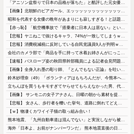
「アニソン盆祭りで日本の品格が落ちた」と酷評した元女優、「あんたが品格を語るのかよ！」と総ツッコミを食らってしまい……
【画像】北朝鮮のビアガール、エッッッッッッッッッッッッッッッッッ！
昭和を代表する女優の晩年があまりにも寂しすぎる！と話題に、自身の子供を餓死する寸前までネグレクトした挙句……
【赤っ恥】「航空機事故で『搭乗者に日本人は居ない』という発表は嫌い。人間として同じ価値だと思う」→ツッコミ殺到も「自分が気に入らないと思った」と...
【悲報】ヤニねこで抜けるキャラ、74%が一致してしまうｗｗｗｗｗ
【悲報】消費税減税に反対している自民党議員9人が判明ｗｗｗｗｗｗ
会社のカメラ部で「商品を手に持って水着お姉さんがにっこり」を撮影、だがお姉さんは素人アルバイトで親バレした結果……
【速報】バスローブ姿の秋田県幹部職員による記者会見問題、ラブホテルからの参加だと特定「体調が優れなかったため...」とは何だったのか
【画像】全身入れ墨の彫り師、『とんでもない正論』を吐いて30万再生されてしまうｗｗｗｗｗｗｗ
鈴木紗理奈（49）「ボランティアはもちろんだが、今熊本へ旅行に行くことも支援になる」
立ちんぼを買うもキモすぎてヤらせてもらえなかった男、代わりの足コキでまさかの大量身寸米青ｗｗｗ
【画像】 サンモニの女子アナさん、日曜の朝から素材を提供してしまう
【悲報】 女さん、歩行者を轢いた挙句、道路に倒れてどえらいことになってしまうw w w w w w w
【ｗ】物凄くカワイイ子猫の取っ組み合い！
熊本地震、「九州自動車道は混んでない」と実況しながら被災地へ向かう有名アナなどに批判殺到 全国紙記者「最新の状況をいち早く伝えることは報道機関としての責務」「情報を取り上げることには大きな意義がある」
海外「日本よ、お前がナンバーワンだ」 熊本地震直後の日本の対応のスピードに世界が衝撃