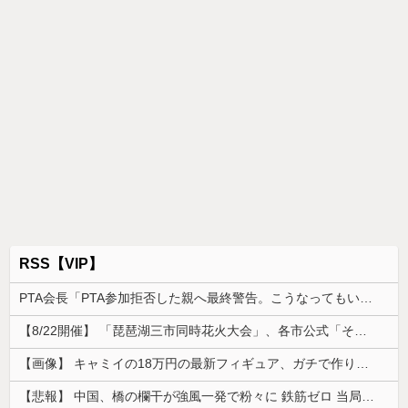
RSS【VIP】
PTA会長「PTA参加拒否した親へ最終警告。こうなってもいい？」
【8/22開催】 「琵琶湖三市同時花火大会」、各市公式「そんな花火大会は存在しない」→ 高価チケットを購入した人達がSNS阿鼻叫喚
【画像】 キャミイの18万円の最新フィギュア、ガチで作り込みがエグすぎる
【悲報】 中国、橋の欄干が強風一発で粉々に 鉄筋ゼロ 当局「接着剤でくっつけただけ」「正常で、品質問題はない」