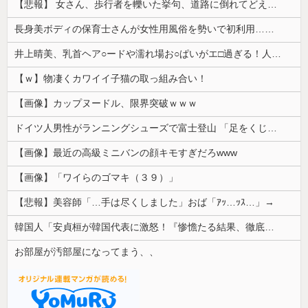
【悲報】 女さん、歩行者を轢いた挙句、道路に倒れてどえらいことになってしまうw w w w w w w
長身美ボディの保育士さんが女性用風俗を勢いで初利用…子供に絶対見せられないメスの顔でイキまくり。
井上晴美、乳首ヘア○ードや濡れ場お○ぱいがエ□過ぎる！人生最後のラスト写真集、最高！！
【ｗ】物凄くカワイイ子猫の取っ組み合い！
【画像】カップヌードル、限界突破ｗｗｗ
ドイツ人男性がランニングシューズで富士登山 「足をくじいて動けない」
【画像】最近の高級ミニバンの顔キモすぎだろwww
【画像】「ワイらのゴマキ（３９）」
【悲報】美容師「…手は尽くしました」おば「ｱｯ…ｯｽ…」→
韓国人「安貞桓が韓国代表に激怒！『惨憺たる結果、徹底的な刷新が必要だ』と監督や協会を痛烈批判」
お部屋が汚部屋になってまう、、