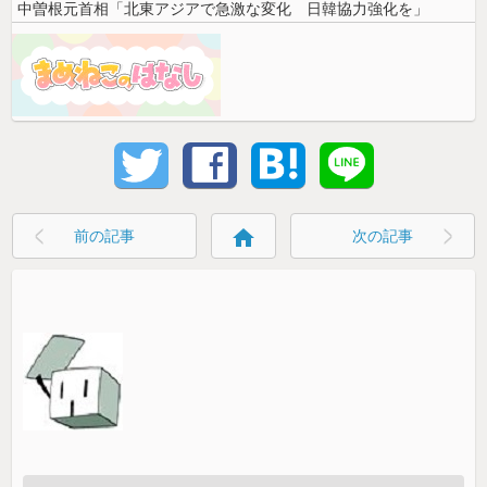
中曽根元首相「北東アジアで急激な変化 日韓協力強化を」
home
前の記事
次の記事