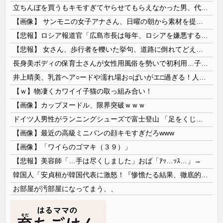
立ちんぼを買うもキモすぎてヤらせてもらえなかった男、代わりの足コキでまさかの大量身寸米青ｗｗｗ
【画像】 サンモニの女子アナさん、日曜の朝から素材を提供してしまう
【悲報】ロシア報道官「広島市長は毎年、ロシアを嫌悪する『偽りの呪文』を繰り返し、日本人をゾンビ化させている」と主張
【悲報】 女さん、歩行者を轢いた挙句、道路に倒れてどえらいことになってしまうw w w w w w w
長身美ボディの保育士さんが女性用風俗を勢いで初利用…子供に絶対見せられないメスの顔でイキまくり。
井上晴美、乳首ヘア○ードや濡れ場お○ぱいがエ□過ぎる！人生最後のラスト写真集、最高！！
【ｗ】物凄くカワイイ子猫の取っ組み合い！
【画像】カップヌードル、限界突破ｗｗｗ
ドイツ人男性がランニングシューズで富士登山 「足をくじいて動けない」
【画像】最近の高級ミニバンの顔キモすぎだろwww
【画像】「ワイらのゴマキ（３９）」
【悲報】美容師「…手は尽くしました」おば「ｱｯ…ｯｽ…」→
韓国人「安貞桓が韓国代表に激怒！『惨憺たる結果、徹底的な刷新が必要だ』と監督や協会を痛烈批判」
お部屋が汚部屋になってまう、、