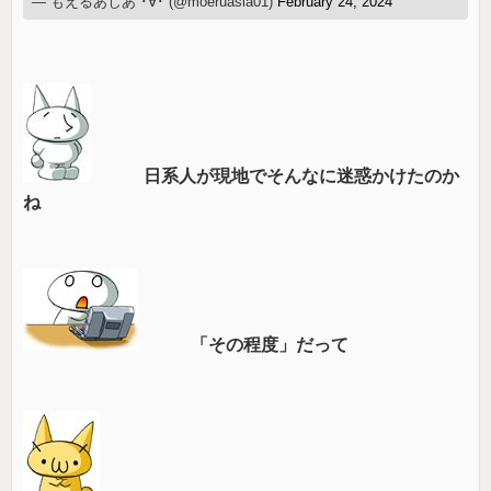
— もえるあじあ ･∀･ (@moeruasia01)
February 24, 2024
日系人が現地でそんなに迷惑かけたのか
ね
「その程度」だって