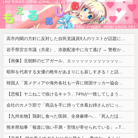
高市内閣の方針に反対した自民党議員9人のリストが話題に、「岩屋はどこへ行った？」との指摘もあるが……
岩手県宮古市議（共産）、赤旗配達中に当て逃げ → 警察から連絡が来て宮古署を訪れ事情聴取
【画像】北朝鮮のビアガール、エッッッッッッッッッッッッッッッッッ！
昭和を代表する女優の晩年があまりにも寂しすぎる！と話題に、自身の子供を餓死する寸前までネグレクトした挙句……
韓国人「英メディアや海外各社も一斉に韓国サッカー協会を巡る過去の不祥事を報道！」→「国際的な信用失墜の危機‥」
【悲報】ヤニねこで抜けるキャラ、74%が一致してしまうｗｗｗｗｗ
会社のカメラ部で「商品を手に持って水着お姉さんがにっこり」を撮影、だがお姉さんは素人アルバイトで親バレした結果……
【九州名物】鶏刺し食べた医師、全身麻痺へ…「死んだほうが良かったと思っていた」
熊本県知事「報道に強い不満・苦情が寄せられている」→TBSの報道特集がまさにそれな件