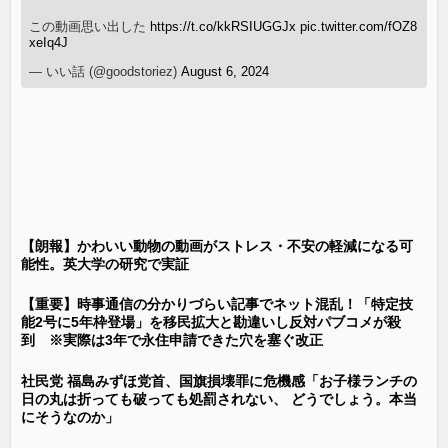
この動画思い出した
https://t.co/kkRSIUGGJx
pic.twitter.com/fOZ8
xeIq4J
— いい話 (@goodstoriez)
August 6, 2024
【朗報】かわいい動物の動画がストレス・不安の軽減になる可
能性。英大学の研究で実証
【重要】時事通信の分かりづらい記事でネット混乱！「特定技
能2号に5年枠登場」を移民拡大と勘違いし反対パブコメが殺
到 ※実際は3年で永住申請できた穴を塞ぐ改正
社民党 福島みずほ党首、国旗損壊罪に危機感「お子様ランチの
日の丸は折っても破っても処罰されない、 どうでしょう。本当
にそうなのか」