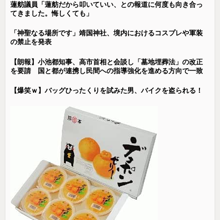
蓮舫議員「蓮舫だから叩いていい、との報道に何度も向き合っ
てきました。悔しくても」
「神聖なる場所です」靖国神社、境内におけるコスプレや軍装
の禁止を発表
【朗報】小池都知事、高市首相と会談し「墓地埋葬法」の改正
を要請 国と都が連携し民間への指導強化を進める方向で一致
【爆笑ｗ】バッグひったくりを試みた男、バイクを盗られる！